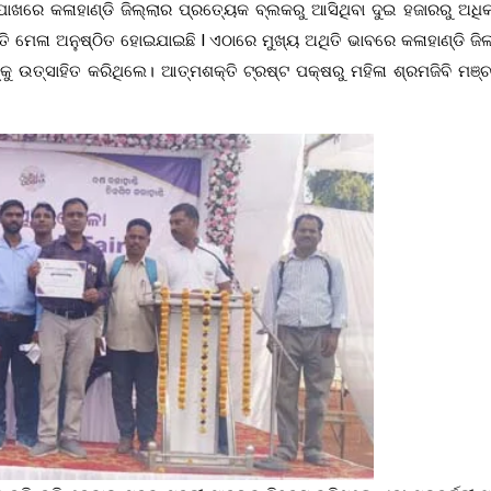
 ପାଖରେ କଳାହାଣ୍ଡି ଜିଲ୍ଲାର ପ୍ରତ୍ୟେକ ବ୍ଲକରୁ ଆସିଥିବା ଦୁଇ ହଜାରରୁ ଅଧି
ତି ମେଳା ଅନୁଷ୍ଠିତ ହୋଇଯାଇଛି l ଏଠାରେ ମୁଖ୍ୟ ଅଥିତି ଭାବରେ କଳାହାଣ୍ଡି ଜି
 ଉତ୍ସାହିତ କରିଥିଲେ। ଆତ୍ମଶକ୍ତି ଟ୍ରଷ୍ଟ ପକ୍ଷରୁ ମହିଳା ଶ୍ରମଜିବି ମଞ୍ଚ