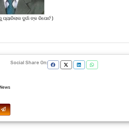
ରୁ ପ୍ୟାରିଲାଲ ଦୁର୍ଗା ଙ୍କ ରିପୋର୍ଟ )
Social Share On:
 News