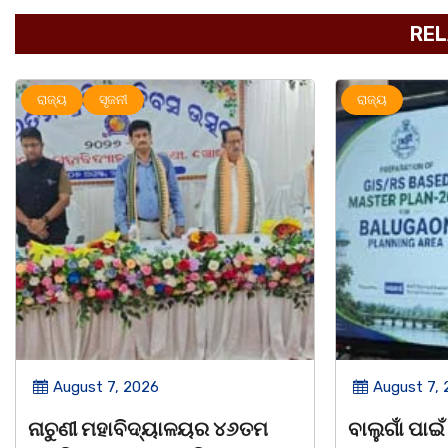
REL
ରାଜ୍ୟ
ରାଜ୍ୟ
August 7, 2026
August 7,
ବାଲୁଗାଁ ପାଇଁ ୨୦୫୧ ପର୍ଯ୍ୟନ୍ତ
ବାଲୁଗାଁ କଲ