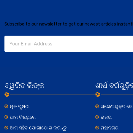
Subscribe to our newsletter to get our newest articles instantl
ତ୍ୱରିତ ଲିଙ୍କ
ଶୀର୍ଷ ବର୍ଗଗୁଡ଼ି
ମୂଳ ପୃଷ୍ଠା
ଶ୍ରେଣୀଭୁକ୍ତ ହ
ଆମ ବିଷଯ଼ରେ
ରାଜ୍ୟ
ଆମ ସହିତ ଯୋଗାଯୋଗ କରନ୍ତୁ
ମହାନଗର