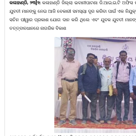
କଳାହାଣ୍ଡି, ୨୩|୨:
କଳାହାଣ୍ଡି ଜିଲ୍ଲା ଭବାନୀପାଟଣା ଡି.ଆଇ.ଇ.ଟି ଅଫିସ
ଯୁବତୀ ମାନଙ୍କୁ ନେଇ ଆଜି ବେକାରୀ ସମସ୍ୟା ଦୂର କରିବା ପାଇଁ ଏକ ନିଯୁକ୍
ସଚିନ ପlୱାର ପ୍ରକାଶ ଯୋଗ ଦାନ କରି ଥିଲେ ଏବଂ ଯୁବକ ଯୁବତୀ ମାନଙ୍କୁ
ତତ୍ତ୍ବାବଧାନରେ ନାଗରିକ ବିକାଶ