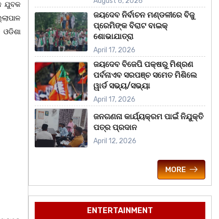
August 6, 2026
କ ଯୁବକ
ଜୟଦେବ ନିର୍ବାଚନ ମଣ୍ଡଳୀରେ ବିଜୁ
ଲ୍ଲାପାଳ
ପ୍ରେମିଙ୍କ ବିରାଟ ବାଇକ୍
 ଓଡିଶା
ଶୋଭାଯାତ୍ରା
April 17, 2026
ଜୟଦେବ ବିଜେପି ପକ୍ଷରୁ ମିଶ୍ରଣ
ପର୍ବନାଏବ ସରପଞ୍ଚ ସମେତ ମିଶିଲେ
ୱାର୍ଡ ସଭ୍ୟ/ସଭ୍ୟା
April 17, 2026
ଜନଗଣନା କାର୍ଯ୍ୟକ୍ରମ ପାଇଁ ନିଯୁକ୍ତି
ପତ୍ର ପ୍ରଦାନ
April 12, 2026
MORE
ENTERTAINMENT