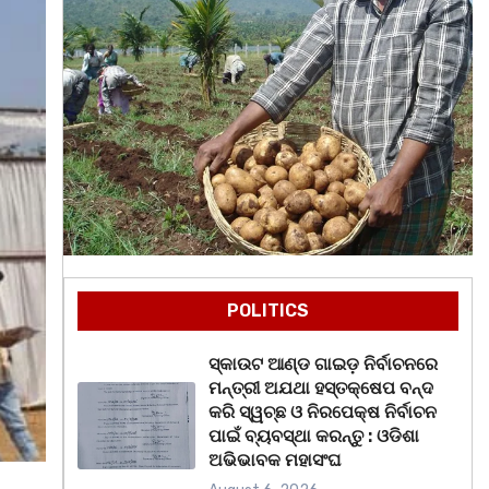
POLITICS
ସ୍କାଉଟ ଆଣ୍ଡ ଗାଇଡ଼ ନିର୍ବାଚନରେ
ମନ୍ତ୍ରୀ ଅଯଥା ହସ୍ତକ୍ଷେପ ବନ୍ଦ
କରି ସ୍ୱଚ୍ଛ ଓ ନିରପେକ୍ଷ ନିର୍ବାଚନ
ପାଇଁ ବ୍ୟବସ୍ଥା କରନ୍ତୁ : ଓଡିଶା
ଅଭିଭାବକ ମହାସଂଘ