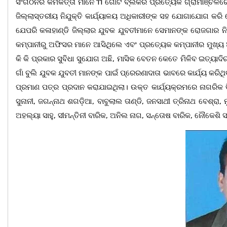
ସଂଗଠନର କର୍ମକର୍ତ୍ତା ମାନେ 11 ଗୋଟି ବ୍ଲକର ପ୍ରତ୍ୟେକ ଗ୍ରାମାଞ୍ଚଳରେ
ଜିଲ୍ଲାସ୍ତରୀୟ ନିଯୁକ୍ତି କାର୍ଯ୍ୟାଳୟ ଅଧିକାରୀଙ୍କ ସହ ଯୋଗାଯୋଗ କର
ଯେପରି କଳାହାଣ୍ଡି ଜିଲ୍ଲାର ଯୁବକ ଯୁବତୀମାନେ ସେମାନଙ୍କ ରୋଜଗାର ନି
କମ୍ପାନୀରୁ ଅଫିସର ମାନେ ଆସିଥିଲେ ଏବଂ ପ୍ରତ୍ୟେକ କମ୍ପାନୀର ମୁଖ୍ୟ
କି କି ପ୍ରକାର ସୁବିଧା ସୁଯୋଗ ଅଛି, ମାସିକ ବେତନ କେତେ ମିଳିବ ଇତ୍ୟାଦି
ଗାଁ ବୁଲି ଯୁବକ ଯୁବତୀ ମାନଙ୍କ ପାଇଁ ପ୍ରେରଣାଦାତା ଭାବରେ କାର୍ଯ୍ୟ କରିଥି
ପ୍ରମାଣ ପତ୍ର ପ୍ରଦାନ କରାଯାଇଥିଲା। ଉକ୍ତ କାର୍ଯ୍ୟକ୍ରମରେ ନାଗରି
ସୁନାନୀ, ଜଗନ୍ନାଥ ଶଗଡ଼ିଆ, ବାବୁଲାଲ ତାଣ୍ଡି, ଜନସାଥୀ ତ୍ରିନାଥ ବେଶ୍ର
ଅହଲ୍ୟା ସାହୁ, ସୀମନ୍ତିନୀ ବାରିକ, ଅନିଲ ନାଗ, ସନ୍ତୋଷ ବାରିକ, ନୌକେ