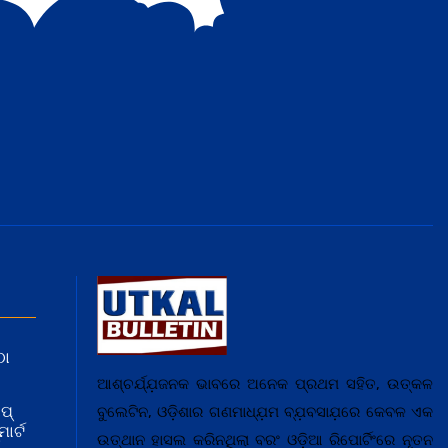
ଠା
ଆଶ୍ଚର୍ଯ୍ଯ଼ଜନକ ଭାବରେ ଅନେକ ପ୍ରଥମ ସହିତ, ଉତ୍କଳ
ପ୍
ବୁଲେଟିନ, ଓଡ଼ିଶାର ଗଣମାଧ୍ଯ଼ମ ବ୍ଯ଼ବସାଯ଼ରେ କେବଳ ଏକ
ାର୍ଟ
ଉତ୍ଥାନ ହାସଲ କରିନଥିଲା ବରଂ ଓଡ଼ିଆ ରିପୋର୍ଟିଂରେ ନୂତନ