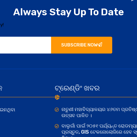
Always Stay Up To Date
y!
SUBSCRIBE NOW
କ
ଟ୍ରେଣ୍ଡିଂ ଖବର
ନାଚୁଣୀ ମହାବିଦ୍ୟାଳୟର ୪୬ତମ ପ୍ରତିଷ୍
ୋଇନଥିବା
ଉତ୍ସବ ପାଳିତ ।
ବାଲୁଗାଁ ପାଇଁ ୨୦୫୧ ପର୍ଯ୍ୟନ୍ତ ରୋଡମ୍ୟା
ପ୍ରସ୍ତୁତ, GIS ଟେକନୋଲୋଜିରେ ହେବ ସ୍ମ