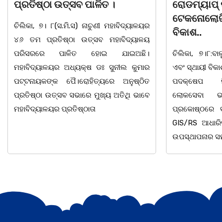
ରୋଡମ୍ୟାପ୍ ପ୍ରସ୍ତୁତ, GIS
ସଶକ୍ତିକରଣ
ଟେକନୋଲୋଜିରେ ହେବ ସ୍ମାର୍ଟ
ଆଲୋଚନାଚକ୍
ବିକାଶ..
ଚିଲିକା, ୭। ୮: ବ
ଚିଲିକା, ୭।୮:ବାଲୁଗାଁ ଅଞ୍ଚଳର ସୁପରିକଳ୍ପିତ
ସଶକ୍ତିକରଣ
ଏବଂ ସ୍ଥାୟୀ ବିକାଶ ଦିଗରେ ଆଉ ଏକ ଐତିହାସିକ
ଛାତ୍ରୀମାନଙ୍
ପଦକ୍ଷେପ ନିଆଯାଇଛି। ମଙ୍ଗଳବାର
ସଶକ୍ତିକରଣ କା
ଲୋକସେବା ଭବନ ସ୍ଥିତ କାର୍ଯ୍ୟାଳୟ
ଆଲୋଚନାଚକ୍ର 
ପ୍ରକୋଷ୍ଠରେ ବାଲୁଗାଁ ପ୍ଲାନିଂ ଏରିଆ ପାଇଁ
ସୁବୁଦ୍ଧିଙ୍କ
GIS/RS ଆଧାରିତ ମାଷ୍ଟର ପ୍ଲାନ–୨୦୫୧ ର
ହୋଇଯାଇଛି।ଉକ୍ତ
ଉପସ୍ଥାପନାର ସମୀକ୍ଷା
ଅଧ୍ୟକ୍ଷ ସୁବାସ 