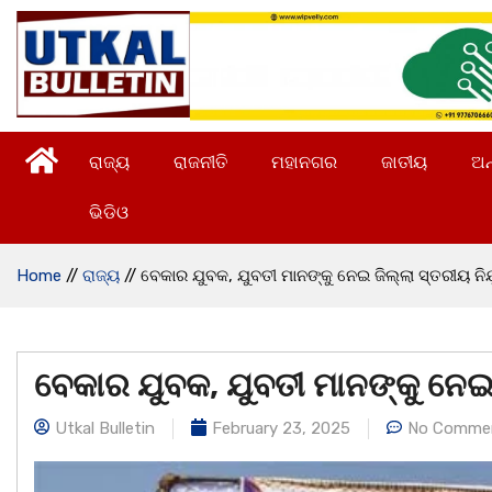
ରାଜ୍ୟ
ରାଜନୀତି
ମହାନଗର
ଜାତୀୟ
ଅନ
ଭିଡିଓ
Home
//
ରାଜ୍ୟ
//
ବେକାର ଯୁବକ, ଯୁବତୀ ମାନଙ୍କୁ ନେଇ ଜିଲ୍ଲା ସ୍ତରୀୟ ନିଯ
ବେକାର ଯୁବକ, ଯୁବତୀ ମାନଙ୍କୁ ନେଇ ଜ
Utkal Bulletin
February 23, 2025
No Comme