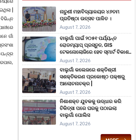
 ସମୟରେ
ଥିଲା |
ନାଚୁଣୀ ମହାବିଦ୍ୟାଳୟର ୪୬ତମ
ପ୍ରତିଷ୍ଠା ଉତ୍ସବ ପାଳିତ ।
ିଭିନ୍ନ
ପାନୀରେ
August 7, 2026
ାନେ ଗାଁ
ବାଲୁଗାଁ ପାଇଁ ୨୦୫୧ ପର୍ଯ୍ୟନ୍ତ
ପ୍ରସଂଶା
ରୋଡମ୍ୟାପ୍ ପ୍ରସ୍ତୁତ, GIS
ଟେକନୋଲୋଜିରେ ହେବ ସ୍ମାର୍ଟ ବିକାଶ..
େନ୍ଦ୍ର
August 7, 2026
 ହରପାଲ,
ବାଲୁଗାଁ କଲେଜରେ ଶକ୍ତିଶ୍ରୀ
ସଶକ୍ତିକରଣ ପ୍ରକୋଷ୍ଠ ପକ୍ଷରୁ
ଆଲୋଚନାଚକ୍ର |
August 7, 2026
ନିଶାଶକ୍ତ ଯୁବକକୁ ଉଦ୍ଧାର କରି
ଚିକିତ୍ସା ପରେ ଘରକୁ ପଠାଇଲା
ବାଲୁଗାଁ ପୋଲିସ
August 7, 2026