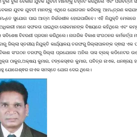
 ବୁଲି ବୁଲି ବେକାର ଯୁବକ ଯୁବତୀ ମାନଙ୍କୁ ଚିହ୍ନଟ କରିଥିଲେ ଏବଂ ପରବର୍ତ୍ତୀ
ି ବେକାର ଯୁବକ ଯୁବତୀ ମାନଙ୍କୁ ଏଥିରେ ଯୋଗଦାନ କରିବାକୁ ଆମନ୍ତ୍ରଣ କରାଯାଇ
ମନ୍ତେ ସୁଯୋଗ ପାଇ ଆତ୍ମ ନିର୍ଭରଶୀଳ ହୋଇପାରିବେ। ଏହି ନିଯୁକ୍ତି ମେଳାରେ ବ
 ଅଧିକାରୀ ମାନେ ସଫଳତା ପାଇଥିବା ଲୋକମାନଙ୍କ ବିଷୟରେ କହିଥିଲେ ଏବଂ କମ୍
ର ସବିଶେଷ ବିବରଣୀ ପ୍ରଦାନ କରିଥିଲେ। ନାଗରିକ ବିକାଶ ସଂଗଠନର କର୍ମକର୍ତ୍ତା ମ
ବାରୁ ଜିଲ୍ଲା ସ୍ତରୀୟ ନିଯୁକ୍ତି କାର୍ଯ୍ୟାଳୟ ତରଫରୁ ଜିଲ୍ଲାପାଳଙ୍କ ଦ୍ଵାରା ଏକ 
କ ବିକାଶ ସଂଗଠନ ତରଫରୁ ଜିଲ୍ଲା ପ୍ରଯୋଜକ ଅନିଲ ଦାସ ବ୍ଲକ୍ କଡିନେଟର ଉପ
ା, ମୁକ୍ତା ଠାକୁର,ଅକ୍ଷୟ କୁମାର, ଟଙ୍କେସ୍ଵର କୁମାର, ପବିତ୍ର ନାଏକ, ଧନଞ୍ଜୟ
ଶି ସାହୁ ଯୋଗେଶ୍ଵର ନାଏକ ସମସ୍ତେ ଯୋଗ ଦେଇ ଥିଲେ।