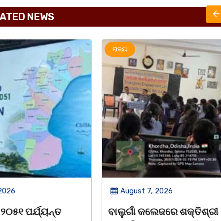
ATED NEWS
ରାଜ୍ୟ
 2026
August 7, 2026
େଜରେ ଶକ୍ତିଶ୍ରୀ
ନିଶାଶକ୍ତ ଯୁବକକୁ ଉଦ୍ଧାର କ