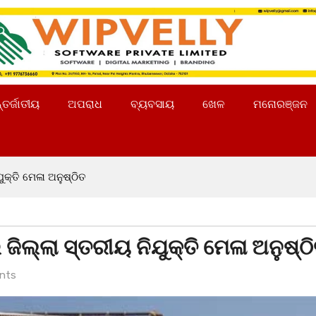
୍ତର୍ଜାତୀୟ
ଅପରାଧ
ବ୍ୟବସାୟ
ଖେଳ
ମନୋରଞ୍ଜନ
ୁକ୍ତି ମେଳା ଅନୁଷ୍ଠିତ
ିଲ୍ଲା ସ୍ତରୀୟ ନିଯୁକ୍ତି ମେଳା ଅନୁଷ୍ଠ
nts