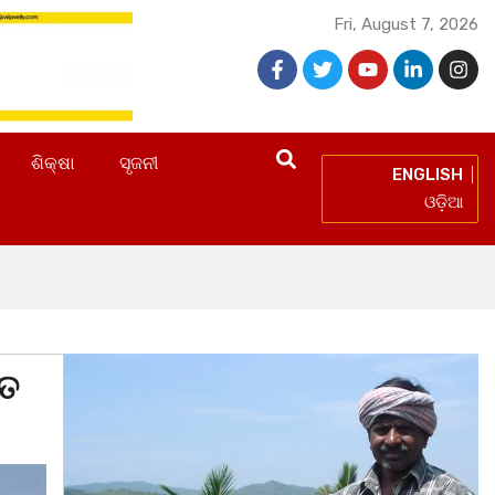
Fri, August 7, 2026
ଶିକ୍ଷା
ସୃଜନୀ
ENGLISH
ଓଡ଼ିଆ
ିତ