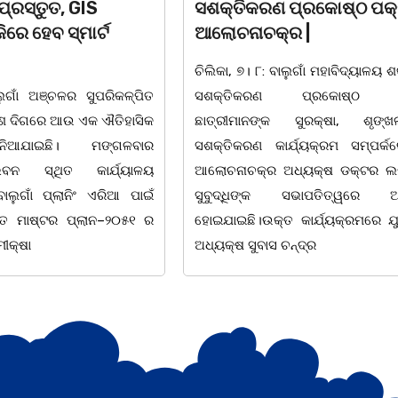
 ପ୍ରକୋଷ୍ଠ ପକ୍ଷରୁ
ଚିକିତ୍ସା ପରେ ଘରକୁ ପଠାଇଲା
ର |
ବାଲୁଗାଁ ପୋଲିସ
ାଲୁଗାଁ ମହାବିଦ୍ୟାଳୟ ଶକ୍ତିଶ୍ରୀ
ଚିଲିକା, ୭।୮:ବର୍ତ୍ତମାନ ସମୟରେ ମା
 ପ୍ରକୋଷ୍ଠ ପକ୍ଷରୁ
ବଞ୍ଚି ରହିଛି।ଯାହାର ଜ୍ୱଳନ୍ତ ଉଦାହରଣ
କ ସୁରକ୍ଷା, ଶୃଙ୍ଖଳା ଓ
ବାଲୁଗାଁ ପୋଲିସ।ଖବର ମୁତାବକ ଗ
ର୍ଯ୍ୟକ୍ରମ ସମ୍ପର୍କରେ ଏକ
ମଧ୍ୟାହ୍ନରେ ଜଣେ ବ୍ୟକ୍ତି ଗାନ
ଅଧ୍ୟକ୍ଷ ଡକ୍ଟର ଲଷ୍ମୀଧର
ନିକଟରେ କ୍ଷତବିକ୍ଷତ ଅବସ୍ଥାର
 ସଭାପତିତ୍ୱରେ ଅନୁଷ୍ଠିତ
ସାଧାରଣ ଜନତାଙ୍କୁ ଗାଳିଗୁଲଜ କରୁଥି
 କାର୍ଯ୍ୟକ୍ରମରେ ଯୁକ୍ତଦୁଇ
ସ୍ଥାନୀୟ ଲୋକେ ୧୧୨
ଚନ୍ଦ୍ର