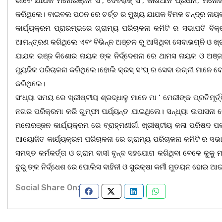
ଭାବେ ଯାଯକ ମନୋରଞ୍ଜନ ସିଂ, ଦେବରାଜ୍ ସିଂ, କାଶିଆନ ପ୍ରଧାନ, ମନ
କରିଥିଲେ। ବାଇବଲ ପଠନ ରେ ଚର୍ଚ୍ଚ ର ମୁଖ୍ୟ ଯାଯକ ବିମଳ ଚନ୍ଦ୍ର ନାୟକ,
କାର୍ଯ୍ୟକ୍ରମ ପ୍ରାରମ୍ଭରେ ଗ୍ରାମ୍ୟ ପରିଚାଳନା କମିଟି ର ସଭାପତି ବ
ଆମନ୍ତ୍ରଣ କରିଥିଲେ ଏବଂ ବିଭିନ୍ନ ଅଞ୍ଚଳ ରୁ ଆସିଥିବା ସେବାଭଗ୍ନି ଓ ଖ୍ର
ଯାଯକ ଭଞ୍ଜ କିଶୋର ନାୟକ ଙ୍କ ନିର୍ଦ୍ଦେଶନା ରେ ଥାମସ ନାୟକ ଓ ଅଞ୍ଜ
ମ୍ୟୁଜିକ ପରିଚାଳନା କରିଥିଲେ।ହୋଲି କ୍ରସ୍ ସଂଘ୍ ର ସେବା ଭଗ୍ନୀ ମାନ
କରିଥିଲେ।
ସଂଧ୍ୟା ସମୟ ରେ ଖ୍ରୀଷ୍ଟୀୟ ଶ୍ରଦ୍ଧାଳୁ ମାନେ ମା ‘ ମେରୀଙ୍କ ପ୍ରତିମୂର୍ତ୍
ନଗର ପରିକ୍ରମା କରି ଗୁମ୍ଫା ପର୍ଯ୍ୟନ୍ତ ଯାଇଥିଲେ। ସନ୍ଧ୍ୟା ଉପାସନା
ମନୋରଞ୍ଜନ କାର୍ଯ୍ୟକ୍ରମ ରେ ବ୍ରାହ୍ମଣୀଗାଁ ଖ୍ରୀଷ୍ଟୀୟ କଳା ପରିଷଦ 
ଆୟୋଜିତ କାର୍ଯ୍ୟକ୍ରମ ପରିଚାଳନା ରେ ଗ୍ରାମ୍ୟ ପରିଚାଳନା କମିଟି ର ସଭା
ସମସ୍ତ କର୍ମକର୍ତ୍ତା ଓ ଗ୍ରାମ ବାସୀ ବୃନ୍ଦ ସହଯୋଗ କରିଥିବା ବେଳେ କୁକୁ
ବୁରୁ ଙ୍କ ନିର୍ଦ୍ଧେଶ ରେ ପୋଲିସ ବାହିନୀ ଓ ସୁରକ୍ଷା କର୍ମୀ ମୁତୟନ ହୋଇ 
Social Share On: