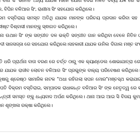
ୋଜ ବାଗ ସିଂ ସମେତ ଅନ୍ୟ ଯାଯକ ମାନେ ଯୋଗ ଦେଇ ମିଳିତ ଦିବ୍ୟ ଯଜ୍ଞ ରେ
 ବିପିନ ବଳିଆର ସିଂ, ରାଣୀମା ସିଂ ସହଯୋଗ କରିଥିଲେ।
ିକ୍ରମ ବସ୍ତିରାୟ ସମସ୍ତ ଅତିଥି ଯାଯକ ମାନଙ୍କ ପରିଚୟ ପ୍ରଦାନ କରିବା ସହ 
ୀଷ୍ଟ ବିଶ୍ବାସୀ ମାନଙ୍କୁ ସ୍ଵାଗତ କରିଥିଲେ।
ନା ଉଥାନ ସିଂ ଙ୍କ ସଙ୍ଗୀତ ଦଳ ଭକ୍ତି ସଙ୍ଗୀତ ଗାନ କରିଥିବା ବେଳେ ନିତିନ
େ ବେଦୀ ସାଜସଜ୍ଜା ରେ ସହଯୋଗ କରିଥିଲେ।ସହକାରୀ ଯାଯକ ଉନିଲ ଦିଗାଲ ମଞ୍ଚ ସ
ତି ଧରି ପ୍ରାର୍ଥନା ବାତା ବରଣ ରେ ଚର୍ଚ୍ଚ ଠାରୁ ଏକ କ୍ୟାଣ୍ଡେଲ ଶୋଭାଯାତ୍ରା ରେ
 ରେ ଯାଯକ ରାଜୀବ ଲୋଚନ ବଳିଆର ସିଂ ପ୍ରଭୁଙ୍କ ବାକ୍ୟ ପରିବେଷଣ କରିଥିଲେ।
ପକ୍ଷରୁ ଶ୍ରେଷ୍ଠ ସାମାଜିକ ନାଟକ “ଅଧା ରହିଗଲା ସପନ ମୋର”ମଞ୍ଚସ୍ଥ କରାଯାଇ
ପତି ବିକ୍ରମ ବସ୍ତିରାଇ, ସମ୍ପାଦକ ରାଧାକାନ୍ତ ବଳିଆର ସିଂ ଙ୍କ ନେତୃତ୍ୱ ରେ କ
 ମନ୍ତ୍ରୀ ସମସ୍ତ ଙ୍କୁ ଧନ୍ୟବାଦ ଅର୍ପଣ କରିଥିଲେ। ଥାନା ଆଇ ଆଇ ସି ବିଜୟ କୁ
ଆଇନ ଶୃଙ୍ଖଳା ରକ୍ଷା କରିଥିଲେ।