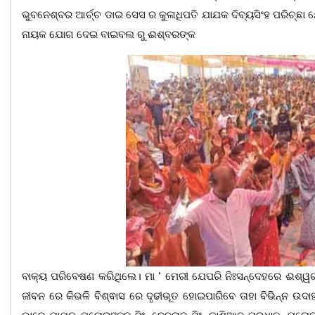
ଭୁବନେଶ୍ବର ଆର୍ଚ୍ଚ ଡାଇ ସେସ ର କୁଳାଧିପତି ଯାଯକ ଦିବ୍ୟସିଂହ ପରିଚ୍
ନାୟକ ଯୋଗ ଦେଇ ବାଇବଲ ରୁ ଈଶ୍ବରଙ୍କ
ବାକ୍ୟ ପରିବେଷଣ କରିଥିଲେ। ମା ‘ ମେରୀ ଯେପରି ନିଃସନ୍ଦେହରେ ଈଶ୍ୱରଙ
ଜୀବନ ରେ କିଭଳି ବିଶ୍ଵାସ ରେ ଦୃଢୀଭୂତ ହୋଇପାରିବେ ତାହା ବିଭିନ୍ନ ଉ