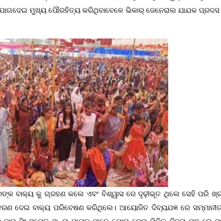
ଛା ଯୋଗଦେଇ ମୁଖ୍ୟ ପୌରହିତ୍ୟ କରିଥିବାବେଳେ ଭିକାର୍ ଜେନେରାଲ ଯାଯକ ପ୍ରଦସ 
୍କ ବାକ୍ୟ କୁ ଗ୍ରହଣ କଲେ ଏବଂ ବିଶ୍ୱାସ ରେ ଦୃଢ଼ୀଭୂତ ଥିଲେ ସେହି ପରି ଖ୍ର
ଦାହରଣ ଦେଇ ବାକ୍ୟ ପରିବେଷଣ କରିଥିଲେ। ଆୟୋଜିତ ଦିବ୍ୟଯଜ୍ଞ ରେ ସମ୍ମାନୀତ