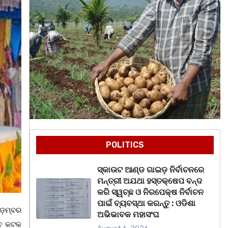
POLITICS
ସ୍କାଉଟ ଆଣ୍ଡ ଗାଇଡ଼ ନିର୍ବାଚନରେ
ମନ୍ତ୍ରୀ ଅଯଥା ହସ୍ତକ୍ଷେପ ବନ୍ଦ
କରି ସ୍ୱଚ୍ଛ ଓ ନିରପେକ୍ଷ ନିର୍ବାଚନ
ପାଇଁ ବ୍ୟବସ୍ଥା କରନ୍ତୁ : ଓଡିଶା
ଆଡ଼ମ୍ବର
ଅଭିଭାବକ ମହାସଂଘ
ବେ କଟକ