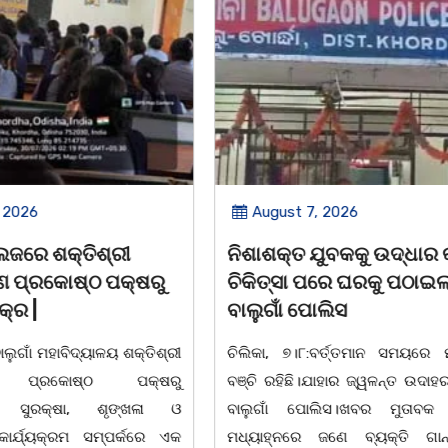
 2026
August 7, 2026
େଜରେ ଶକ୍ତିଶ୍ରୀ
ନିଶାଶକ୍ତ ଯୁବକକୁ ଉଦ୍ଧାର କ
 ପ୍ରକୋଷ୍ଠ ପକ୍ଷରୁ
ଚିକିତ୍ସା ପରେ ଘରକୁ ପଠାଇଲା
ର |
ବାଲୁଗାଁ ପୋଲିସ
ାଲୁଗାଁ ମହାବିଦ୍ୟାଳୟ ଶକ୍ତିଶ୍ରୀ
ଚିଲିକା, ୭।୮:ବର୍ତ୍ତମାନ ସମୟରେ ମା
 ପ୍ରକୋଷ୍ଠ ପକ୍ଷରୁ
ବଞ୍ଚି ରହିଛି।ଯାହାର ଜ୍ୱଳନ୍ତ ଉଦାହରଣ
କ ସୁରକ୍ଷା, ଶୃଙ୍ଖଳା ଓ
ବାଲୁଗାଁ ପୋଲିସ।ଖବର ମୁତାବକ ଗ
ର୍ଯ୍ୟକ୍ରମ ସମ୍ପର୍କରେ ଏକ
ମଧ୍ୟାହ୍ନରେ ଜଣେ ବ୍ୟକ୍ତି ଗାନ