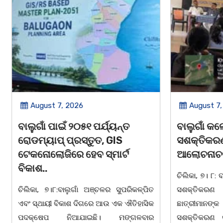
August 7, 2026
August 7,
ବାଲୁଗାଁ ପାଇଁ ୨୦୫୧ ପର୍ଯ୍ୟନ୍ତ
ବାଲୁଗାଁ କଲ
ରୋଡମ୍ୟାପ୍ ପ୍ରସ୍ତୁତ, GIS
ସଶକ୍ତିକରଣ
ଟେକନୋଲୋଜିରେ ହେବ ସ୍ମାର୍ଟ
ଆଲୋଚନାଚକ୍
ବିକାଶ..
ଚିଲିକା, ୭। ୮: ବ
ଚିଲିକା, ୭।୮:ବାଲୁଗାଁ ଅଞ୍ଚଳର ସୁପରିକଳ୍ପିତ
ସଶକ୍ତିକରଣ
ଏବଂ ସ୍ଥାୟୀ ବିକାଶ ଦିଗରେ ଆଉ ଏକ ଐତିହାସିକ
ଛାତ୍ରୀମାନଙ୍
ପଦକ୍ଷେପ ନିଆଯାଇଛି। ମଙ୍ଗଳବାର
ସଶକ୍ତିକରଣ କା