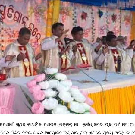
ହ୍ମଣୀଗାଁ ସ୍ଥିତ କାଥଲିକ୍ ମଣ୍ଡଳୀ ପକ୍ଷରୁ ମା ‘ ଲୁର୍ଦ୍ଧ୍ ମେରୀ ଙ୍କ ପର୍ବ ମହା 
ଠରେ ମିଳିତ ଦିବ୍ୟ ଯଜ୍ଞର ଆୟୋଜନ କରାଯାଇ ଥିଲା ଏଥିରେ ମୁଖ୍ୟ ଅତିଥି ଭା