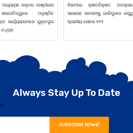
ଅଧ୍ୟକ୍ଷ ଡକ୍ଟର ଲଷ୍ମୀଧର
ନିକଟରେ କ୍ଷତବିକ୍ଷତ ଅବସ୍ଥାର
 ସଭାପତିତ୍ୱରେ ଅନୁଷ୍ଠିତ
ସାଧାରଣ ଜନତାଙ୍କୁ ଗାଳିଗୁଲଜ କରୁଥି
 କାର୍ଯ୍ୟକ୍ରମରେ ଯୁକ୍ତଦୁଇ
ସ୍ଥାନୀୟ ଲୋକେ ୧୧୨
ଚନ୍ଦ୍ର
Always Stay Up To Date
y!
SUBSCRIBE NOW