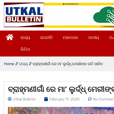
ରାଜ୍ୟ
ରାଜନୀତି
ମହାନଗର
ଜାତୀୟ
ଅନ
ଭିଡିଓ
Home
//
ରାଜ୍ୟ
//
ବ୍ରାହ୍ମଣୀଗାଁ ରେ ମା’ ଲୁର୍ଦ୍ଧ୍ ମେରୀଙ୍କ ପର୍ବ ପାଳିତ
ବ୍ରାହ୍ମଣୀଗାଁ ରେ ମା’ ଲୁର୍ଦ୍ଧ୍ ମେରୀଙ୍
Utkal Bulletin
February 11, 2025
No Commen