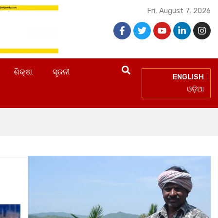
Fri, August 7, 2026
ଶିକ୍ଷା
ସୃଜନୀ
ENGLISH
ଓଡ଼ିଆ