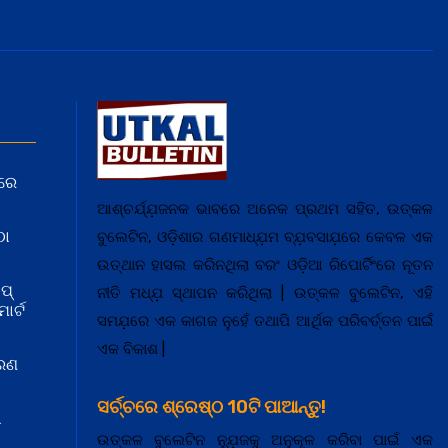
ରେ
ଆଶ୍ଚର୍ଯ୍ଯ଼ଜନକ ଭାବରେ ଅନେକ ପ୍ରଥମ ସହିତ, ଉତ୍କଳ
ଠା
ବୁଲେଟିନ, ଓଡ଼ିଶାର ଗଣମାଧ୍ଯ଼ମ ବ୍ଯ଼ବସାଯ଼ରେ କେବଳ ଏକ
ଉତ୍ଥାନ ହାସଲ କରିନଥିଲା ବରଂ ଓଡ଼ିଆ ରିପୋର୍ଟିଂରେ ନୂତନ
ପ୍
ନୀତି ମଧ୍ଯ଼ ସ୍ଥାପନ କରିଥିଲା | ଉତ୍କଳ ବୁଲେଟିନ, ଏହି
ାର୍ଟ
ସମଯ଼ରେ ଏକ କାଗଜ ନୁହେଁ ତଥାପି ଆର୍ଥିକ ପରିବର୍ତ୍ତନ ପାଇଁ
ଏକ ବିକାଶ |
କରଣ
ସର୍ଚ୍ଚରେ ଶ୍ରେଷ୍ଠ 10ଟି ପାଆନ୍ତୁ!
ା
ଉତ୍କଳ ବୁଲେଟିନ ନ୍ଯ଼ୁଜକୁ ଅନୁକୂଳ କରିବା ପାଇଁ ଏକ