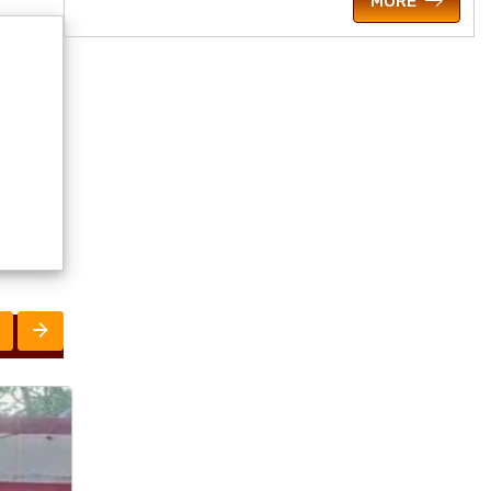
MORE
ମହାନଗର
ରାଜନୀତି
ରାଜ୍ୟ
ରାଜ୍