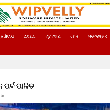
୍ତର୍ଜାତୀୟ
ଅପରାଧ
ବ୍ୟବସାୟ
ଖେଳ
ମନୋରଞ୍ଜନ
କ ପର୍ବ ପାଳିତ
ts