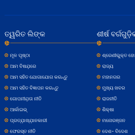
ତ୍ୱରିତ ଲିଙ୍କ
ଶୀର୍ଷ ବର୍ଗଗୁଡ଼ି
ମୂଳ ପୃଷ୍ଠା
ଶ୍ରେଣୀଭୁକ୍ତ ହ
ଆମ ବିଷଯ଼ରେ
ରାଜ୍ୟ
ଆମ ସହିତ ଯୋଗାଯୋଗ କରନ୍ତୁ
ମହାନଗର
ଆମ ସହିତ ବିଜ୍ଞାପନ କରନ୍ତୁ
ମୁଖ୍ୟ ଖବର
ଗୋପନୀଯ଼ତା ନୀତି
ରାଜନୀତି
ଆର୍କାଇଭ୍
ଶିକ୍ଷା
ପ୍ରତ୍ଯ଼ାଖ୍ଯ଼ାନକାରୀ
ମନୋରଞ୍ଜନ
ଫେରସ୍ତ ନୀତି
ଦେଶ- ବିଦେଶ