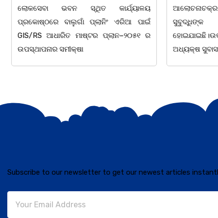
ଲୋକସେବା ଭବନ ସ୍ଥିତ କାର୍ଯ୍ୟାଳୟ
ଆଲୋଚନାଚକ୍ର 
ପ୍ରକୋଷ୍ଠରେ ବାଲୁଗାଁ ପ୍ଲାନିଂ ଏରିଆ ପାଇଁ
ସୁବୁଦ୍ଧିଙ୍କ
GIS/RS ଆଧାରିତ ମାଷ୍ଟର ପ୍ଲାନ–୨୦୫୧ ର
ହୋଇଯାଇଛି।ଉକ୍ତ
ଉପସ୍ଥାପନାର ସମୀକ୍ଷା
ଅଧ୍ୟକ୍ଷ ସୁବାସ 
Subscribe to our newsletter to get our newest articles instantl