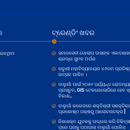
କ
ଟ୍ରେଣ୍ଡିଂ ଖବର
ସମାଜସେବୀ ଗୋଲାପ ଦାସଙ୍କ ଏକାଦଶାହ
ୋଇନଥିବା
ଶ୍ରଦ୍ଧା ସୁମନ ଅର୍ପଣ
ନାଚୁଣୀ ମହାବିଦ୍ୟାଳୟର ୪୬ତମ ପ୍ରତିଷ୍
ଉତ୍ସବ ପାଳିତ ।
ବାଲୁଗାଁ ପାଇଁ ୨୦୫୧ ପର୍ଯ୍ୟନ୍ତ ରୋଡମ୍ୟା
ପ୍ରସ୍ତୁତ, GIS ଟେକନୋଲୋଜିରେ ହେବ ସ୍ମ
ବିକାଶ..
ବାଲୁଗାଁ କଲେଜରେ ଶକ୍ତିଶ୍ରୀ ସଶକ୍ତି
ପ୍ରକୋଷ୍ଠ ପକ୍ଷରୁ ଆଲୋଚନାଚକ୍ର |
ନିଶାଶକ୍ତ ଯୁବକକୁ ଉଦ୍ଧାର କରି ଚିକିତ୍ସ
ପରେ ଘରକୁ ପଠାଇଲା ବାଲୁଗାଁ ପୋଲିସ