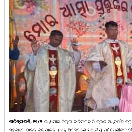
ଦାରିଙ୍ଗବାଡି, ୧୧/୨
: କନ୍ଧମାଳ ଜିଲ୍ଲା ଦାରିଙ୍ଗବାଡି ବ୍ଲକ ଅନ୍ତର୍ଗତ ବ୍ରା
ସହକାରେ ପାଳନ କରାଯାଇଛି । ଏହି ଅବସରରେ ସ୍ଥାନୀୟ ମା’ ମେରୀଙ୍କ ପୀ