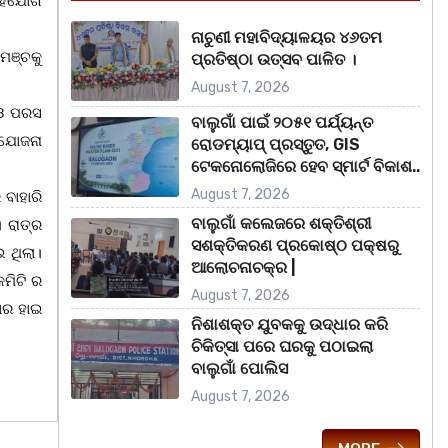
 ସହଯୋଗ
ନାଚୁଣୀ ମହାବିଦ୍ୟାଳୟର ୪୬ତମ
ମଞ୍ଚକୁ
ପ୍ରତିଷ୍ଠା ଉତ୍ସବ ପାଳିତ ।
August 7, 2026
 ଓ ପରସ
ବାଲୁଗାଁ ପାଇଁ ୨୦୫୧ ପର୍ଯ୍ୟନ୍ତ
ଂଯୋଜନା
ରୋଡମ୍ୟାପ୍ ପ୍ରସ୍ତୁତ, GIS
ଟେକନୋଲୋଜିରେ ହେବ ସ୍ମାର୍ଟ ବିକାଶ..
August 7, 2026
 ବାହାରି
ବାଲୁଗାଁ କଲେଜରେ ଶକ୍ତିଶ୍ରୀ
 ରାତ୍ର
ସଶକ୍ତିକରଣ ପ୍ରକୋଷ୍ଠ ପକ୍ଷରୁ
 ଥିଲା।
ଆଲୋଚନାଚକ୍ର |
ମିଟି ର
August 7, 2026
ମାର ହାଇ
ନିଶାଶକ୍ତ ଯୁବକକୁ ଉଦ୍ଧାର କରି
ଚିକିତ୍ସା ପରେ ଘରକୁ ପଠାଇଲା
ବାଲୁଗାଁ ପୋଲିସ
August 7, 2026