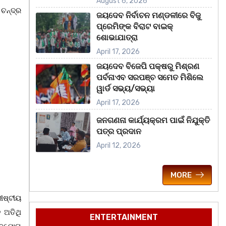
August 6, 2026
ଚନ୍ଦ୍ର
ଜୟଦେବ ନିର୍ବାଚନ ମଣ୍ଡଳୀରେ ବିଜୁ
ପ୍ରେମିଙ୍କ ବିରାଟ ବାଇକ୍
ଶୋଭାଯାତ୍ରା
April 17, 2026
ଜୟଦେବ ବିଜେପି ପକ୍ଷରୁ ମିଶ୍ରଣ
ପର୍ବନାଏବ ସରପଞ୍ଚ ସମେତ ମିଶିଲେ
ୱାର୍ଡ ସଭ୍ୟ/ସଭ୍ୟା
April 17, 2026
ଜନଗଣନା କାର୍ଯ୍ୟକ୍ରମ ପାଇଁ ନିଯୁକ୍ତି
ପତ୍ର ପ୍ରଦାନ
April 12, 2026
MORE
ୀଷ୍ଟୀୟ
 ଅତିଥି
ENTERTAINMENT