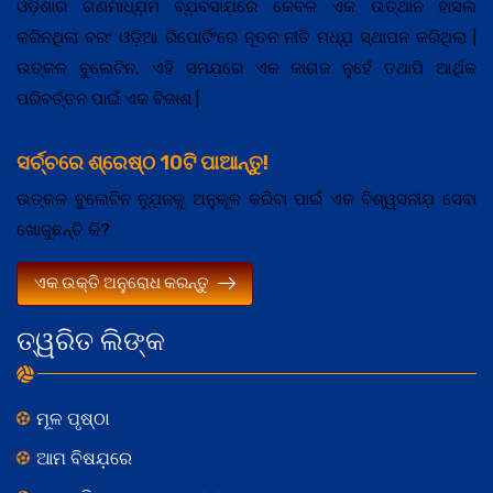
ଓଡ଼ିଶାର ଗଣମାଧ୍ଯ଼ମ ବ୍ଯ଼ବସାଯ଼ରେ କେବଳ ଏକ ଉତ୍ଥାନ ହାସଲ
କରିନଥିଲା ବରଂ ଓଡ଼ିଆ ରିପୋର୍ଟିଂରେ ନୂତନ ନୀତି ମଧ୍ଯ଼ ସ୍ଥାପନ କରିଥିଲା |
ଉତ୍କଳ ବୁଲେଟିନ, ଏହି ସମଯ଼ରେ ଏକ କାଗଜ ନୁହେଁ ତଥାପି ଆର୍ଥିକ
ପରିବର୍ତ୍ତନ ପାଇଁ ଏକ ବିକାଶ |
ସର୍ଚ୍ଚରେ ଶ୍ରେଷ୍ଠ 10ଟି ପାଆନ୍ତୁ!
ଉତ୍କଳ ବୁଲେଟିନ ନ୍ଯ଼ୁଜକୁ ଅନୁକୂଳ କରିବା ପାଇଁ ଏକ ବିଶ୍ୱସନୀଯ଼ ସେବା
ଖୋଜୁଛନ୍ତି କି?
ଏକ ଉକ୍ତି ଅନୁରୋଧ କରନ୍ତୁ
ତ୍ୱରିତ ଲିଙ୍କ
ମୂଳ ପୃଷ୍ଠା
ଆମ ବିଷଯ଼ରେ