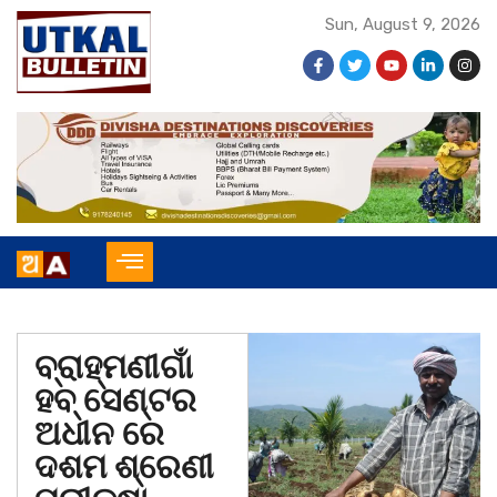
Sun, August 9, 2026
ବ୍ରାହ୍ମଣୀଗାଁ
ହବ୍ ସେଣ୍ଟର
ଅଧୀନ ରେ
ଦଶମ ଶ୍ରେଣୀ