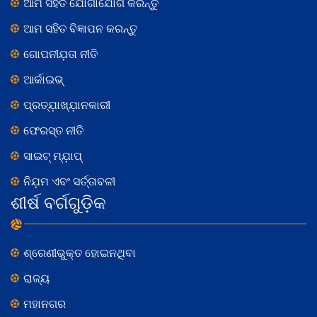
ଆମ ସହିତ ଯୋଗାଯୋଗ କରନ୍ତୁ
ଆମ ସହିତ ବିଜ୍ଞାପନ କରନ୍ତୁ
ଗୋପନୀଯ଼ତା ନୀତି
ଆର୍କାଇଭ୍
ପ୍ରତ୍ଯ଼ାଖ୍ଯ଼ାନକାରୀ
ଫେରସ୍ତ ନୀତି
ସାଇଟ୍ ମ୍ଯ଼ାପ୍
ନିଯ଼ମ ଏବଂ ସର୍ତ୍ତାବଳୀ
ଶୀର୍ଷ ବର୍ଗଗୁଡ଼ିକ
ଶ୍ରେଣୀଭୁକ୍ତ ହୋଇନଥିବା
ରାଜ୍ୟ
ମହାନଗର