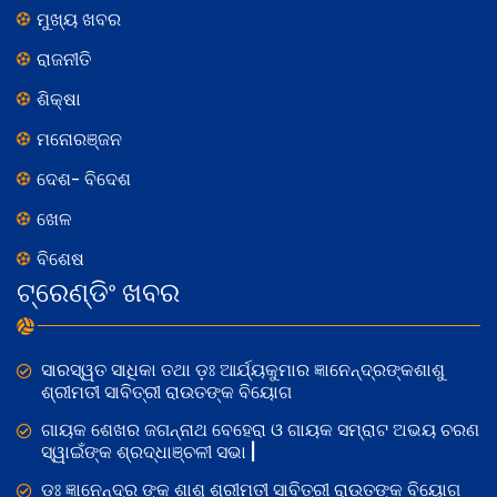
ମୁଖ୍ୟ ଖବର
ରାଜନୀତି
ଶିକ୍ଷା
ମନୋରଞ୍ଜନ
ଦେଶ- ବିଦେଶ
ଖେଳ
ବିଶେଷ
ଟ୍ରେଣ୍ଡିଂ ଖବର
ସାରସ୍ୱତ ସାଧିକା ତଥା ଡ଼ଃ ଆର୍ଯ୍ୟକୁମାର ଜ୍ଞାନେନ୍ଦ୍ରଙ୍କଶାଶୁ
ଶ୍ରୀମତୀ ସାବିତ୍ରୀ ରାଉତଙ୍କ ବିୟୋଗ
ଗାୟକ ଶେଖର ଜଗନ୍ନାଥ ବେହେରା ଓ ଗାୟକ ସମ୍ରାଟ ଅଭୟ ଚରଣ
ସ୍ୱାଇଁଙ୍କ ଶ୍ରଦ୍ଧାଞ୍ଚଳୀ ସଭା |
ଡଃ ଜ୍ଞାନେନ୍ଦ୍ର ଙ୍କ ଶାଶୁ ଶ୍ରୀମତୀ ସାବିତ୍ରୀ ରାଉତଙ୍କ ବିୟୋଗ