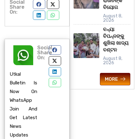
ରାଉତଙ୍କ
Social
Share
ବିୟୋଗ
On:
August 8,
2026
ବନ୍ୟା
ବିପନ୍ନଙ୍କୁ
ଶୁଖିଲା ଖାଦ୍ୟ
Social
ବଣ୍ଟନ
Share
On:
August 8,
2026
Utkal
MORE
Bulletin Is
Now On
WhatsApp
Join And
Get Latest
News
Updates