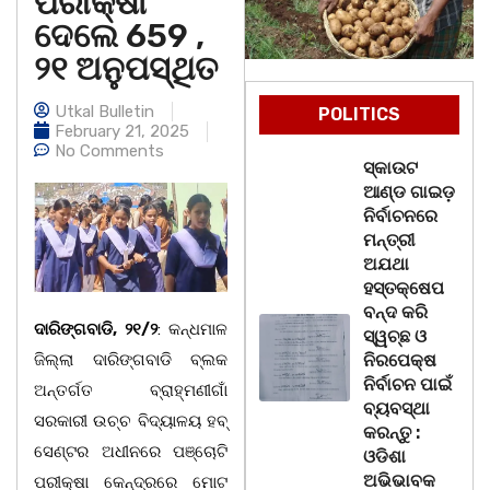
ପରୀକ୍ଷା
ଦେଲେ 659 ,
୨୧ ଅନୁପସ୍ଥିତ
Utkal Bulletin
POLITICS
February 21, 2025
No Comments
ସ୍କାଉଟ
ଆଣ୍ଡ ଗାଇଡ଼
ନିର୍ବାଚନରେ
ମନ୍ତ୍ରୀ
ଅଯଥା
ହସ୍ତକ୍ଷେପ
ବନ୍ଦ କରି
ଦାରିଙ୍ଗବାଡି, ୨୧/୨
: କନ୍ଧମାଳ
ସ୍ୱଚ୍ଛ ଓ
ଜିଲ୍ଲା ଦାରିଙ୍ଗବାଡି ବ୍ଲକ
ନିରପେକ୍ଷ
ନିର୍ବାଚନ ପାଇଁ
ଅନ୍ତର୍ଗତ ବ୍ରାହ୍ମଣୀଗାଁ
ବ୍ୟବସ୍ଥା
ସରକାରୀ ଉଚ୍ଚ ବିଦ୍ୟାଳୟ ହବ୍
କରନ୍ତୁ :
ସେଣ୍ଟର ଅଧୀନରେ ପଞ୍ଚୋଟି
ଓଡିଶା
ଅଭିଭାବକ
ପରୀକ୍ଷା କେନ୍ଦ୍ରରେ ମୋଟ