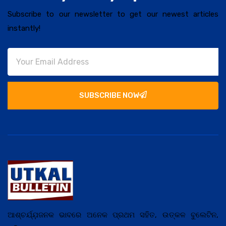
Subscribe to our newsletter to get our newest articles
instantly!
SUBSCRIBE NOW
ଆଶ୍ଚର୍ଯ୍ଯ଼ଜନକ ଭାବରେ ଅନେକ ପ୍ରଥମ ସହିତ, ଉତ୍କଳ ବୁଲେଟିନ,