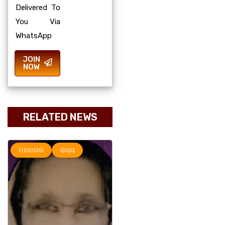
Delivered To
You Via
WhatsApp
JOIN
NOW
RELATED NEWS
ର
ରାଜ୍ୟ
ରାଜ୍ୟ
ସୃଜନୀ
ମହାନ
ସୃଜନୀ