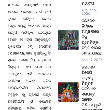
ମହାସଂଘ
୬୮୦ଜଣ ପରୀକ୍ଷାର୍ଥୀ ଦଶମ
August 6,
ଶ୍ରେଣୀ ପରୀକ୍ଷା ପାଇଁ ଫର୍ମ
2026
ପୂରଣ କରିଥିବା ବେଳେ
ଜୟଦେବ
ସେଥିମଧ୍ୟରୁ ୬୫୯ ଜଣ ଛାତ୍ର
ନିର୍ବାଚନ
ମଣ୍ଡଳୀରେ
ଛାତ୍ରୀ ପରୀକ୍ଷା ଦେଇଥିବା
ବିଜୁ
ବେଳେ ୨୨ ଜଣ ଅନୁପସ୍ଥିତ
ପ୍ରେମିଙ୍କ
ଥିବାନେଇ ହବ୍ ସେଣ୍ଟର
ବିରାଟ ବାଇକ୍
ଶୋଭାଯାତ୍ରା
ନୋଡାଲ ଅଧିକାରୀ କୃପାସିନ୍ଧୁ ସିଂ
ସୂଚନା ଦେଇଛନ୍ତି। କନ୍ଧମାଳ
April 17, 2026
ଜିଲ୍ଲାର ଶେଷ ସୀମା ରେ
ଜୟଦେବ
ବିଜେପି
ଅବସ୍ଥିତ ଏହି ଅଞ୍ଚଳର
ପକ୍ଷରୁ
ପରୀକ୍ଷା କେନ୍ଦ୍ର ଗୁଡ଼ିକ
ମିଶ୍ରଣ
ଆଭ୍ୟନ୍ତରୀଣ ଇଲାକାରେ
ପର୍ବନାଏବ
ସରପଞ୍ଚ
ରହୁଥିବା ରୁ ପ୍ରଶ୍ନ ପତ୍ର
ସମେତ
ପହଞ୍ଚାଇବା ଓ କେନ୍ଦ୍ର
ମିଶିଲେ ୱାର୍ଡ
ପରିଚାଳନା କରିବା ଗୋଟିଏ