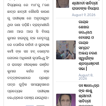
ଶ୍ରୀମତୀ ସାବିତ୍ରୀ
ବିଦ୍ୟାଳୟ ରେ ୧୪୮ରୁ ୮ଜଣ
ରାଉତଙ୍କ ବିୟୋଗ
ଛାତ୍ର ଛାତ୍ରୀ କୌଣସି କାରଣ
August 9, 2026
ରୁ ପରୀକ୍ଷା ରେ ଅନୁପସ୍ଥିତ
ଗାୟକ
ଥିବା ଜଣା ପଡ଼ିଛି। ବ୍ରାହ୍ମଣୀଗାଁ
ଶେଖର
ଥାନା ଆଇ ଆଇ ସି ବିଜୟ
ଜଗନ୍ନାଥ
ବେହେରା ଓ
କୁମାର ହାଇବୂରୁ ଙ୍କ ନେତୃତ୍ୱ
ଗାୟକ
ରେ ପୋଲିସ ବାହିନୀ ଓ ସୁରକ୍ଷା
ସମ୍ରାଟ
କର୍ମୀ ଙ୍କ ସହ ହବ୍ ସେଣ୍ଟର
ଅଭୟ ଚରଣ
ନୋଡାଲ ଅଧିକାରୀ କୃପାସିନ୍ଧୁ ସିଂ
ସ୍ୱାଇଁଙ୍କ
ଶ୍ରଦ୍ଧାଞ୍ଚଳୀ
ଓ ରାଜସ୍ବ ନୀରକ୍ଷକ ରଞ୍ଜିତ
ସଭା |
କୁମାର କହଁର ଙ୍କ
August 8,
ତତ୍ତ୍ଵାବଧାନରେ ପ୍ରଶ୍ନ
2026
ପତ୍ର ଗୁଡ଼ିକ ସମୟାନୁସାରେ
ଡଃ ଜ୍ଞାନେନ୍ଦ୍ର
ଙ୍କ ଶାଶୁ
ପ୍ରତ୍ୟେକ ପରୀକ୍ଷା
ଶ୍ରୀମତୀ
କେନ୍ଦ୍ରରେ ପହଞ୍ଚା ଯାଇଥିଲା।
ସାବିତ୍ରୀ