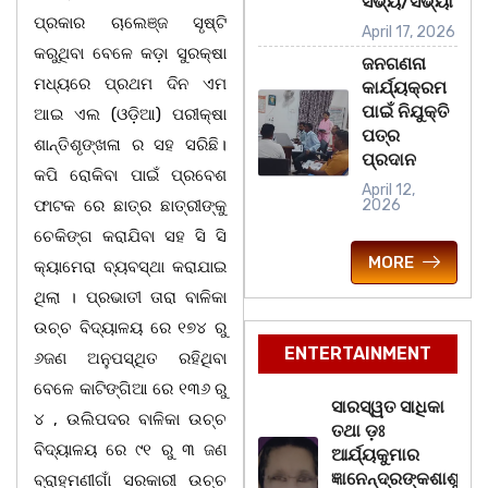
ସଭ୍ୟ/ସଭ୍ୟା
ପ୍ରକାର ଚାଲେଞ୍ଜ ସୃଷ୍ଟି
April 17, 2026
କରୁଥିବା ବେଳେ କଡ଼ା ସୁରକ୍ଷା
ଜନଗଣନା
ମଧ୍ୟରେ ପ୍ରଥମ ଦିନ ଏମ
କାର୍ଯ୍ୟକ୍ରମ
ପାଇଁ ନିଯୁକ୍ତି
ଆଇ ଏଲ (ଓଡ଼ିଆ) ପରୀକ୍ଷା
ପତ୍ର
ଶାନ୍ତିଶୃଙ୍ଖଳା ର ସହ ସରିଛି।
ପ୍ରଦାନ
କପି ରୋକିବା ପାଇଁ ପ୍ରବେଶ
April 12,
ଫାଟକ ରେ ଛାତ୍ର ଛାତ୍ରୀଙ୍କୁ
2026
ଚେକିଙ୍ଗ କରାଯିବା ସହ ସି ସି
MORE
କ୍ୟାମେରା ବ୍ୟବସ୍ଥା କରାଯାଇ
ଥିଲା । ପ୍ରଭାତୀ ତାରା ବାଳିକା
ଉଚ୍ଚ ବିଦ୍ୟାଳୟ ରେ ୧୭୪ ରୁ
ENTERTAINMENT
୬ଜଣ ଅନୁପସ୍ଥିତ ରହିଥିବା
ବେଳେ କାଟିଙ୍ଗିଆ ରେ ୧୩୬ ରୁ
ସାରସ୍ୱତ ସାଧିକା
୪ , ଉଲିପଦର ବାଳିକା ଉଚ୍ଚ
ତଥା ଡ଼ଃ
ବିଦ୍ୟାଳୟ ରେ ୯୧ ରୁ ୩ ଜଣ
ଆର୍ଯ୍ୟକୁମାର
ଜ୍ଞାନେନ୍ଦ୍ରଙ୍କଶାଶୁ
ବ୍ରାହ୍ମଣୀଗାଁ ସରକାରୀ ଉଚ୍ଚ