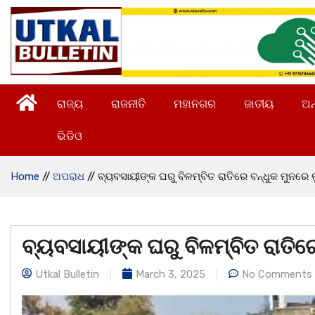
ରାଜ୍ୟ
ରାଜନୀତି
ମହାନଗର
ଜାତୀୟ
ଅନ
ଭିଡିଓ
Home
//
ଅପରାଧ
//
ବ୍ୟବସାୟୀଙ୍କ ଘରୁ ବିଳମ୍ବିତ ରାତିରେ ବନ୍ଧୁକ ମୁନରେ
ବ୍ୟବସାୟୀଙ୍କ ଘରୁ ବିଳମ୍ବିତ ରାତିର
Utkal Bulletin
March 3, 2025
No Comments