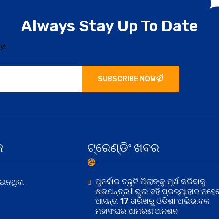
Always Stay Up To Date
y!
SUBSCRIBE NOW
କ
ଟ୍ରେଣ୍ଡିଂ ଖବର
ପୁନର୍ବାର ତ୍ରୁଟି ପିଲାଙ୍କୁ ମୂର୍ଖ କରିବାକୁ
ୋଇନଥିବା
ଷଡଯନ୍ତ୍ର ! ଭୁଲ ବହି ପ୍ରତ୍ୟାହାର ନହେ
ଆସନ୍ତା 17 ତାରିଖରୁ ଓଡିଶା ଅଭିଭାବକ
ମହାସଂଘର ଆମରଣ ଅନଶନ