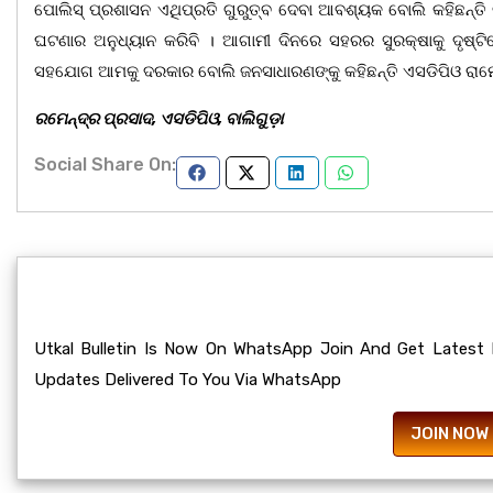
ପୋଲିସ୍ ପ୍ରଶାସନ ଏଥିପ୍ରତି ଗୁରୁତ୍ବ ଦେବା ଆବଶ୍ୟକ ବୋଲି କହିଛନ୍ତି 
ଘଟଣାର ଅନୁଧ୍ୟାନ କରିବି । ଆଗାମୀ ଦିନରେ ସହରର ସୁରକ୍ଷାକୁ ଦୃଷ୍ଟି
ସହଯୋଗ ଆମକୁ ଦରକାର ବୋଲି ଜନସାଧାରଣଙ୍କୁ କହିଛନ୍ତି ଏସଡିପିଓ ରାମେନ
ରମେନ୍ଦ୍ର ପ୍ରସାଦ, ଏସଡିପିଓ, ବାଲିଗୁଡ଼ା
Social Share On:
Utkal Bulletin Is Now On WhatsApp Join And Get Latest
Updates Delivered To You Via WhatsApp
JOIN NOW