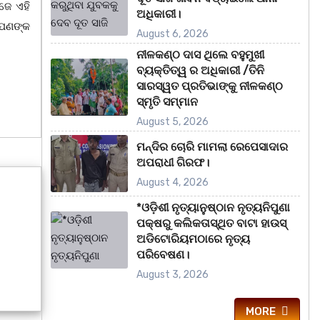
ଜେ ଏହି
ଅଧିକାରୀ।
ଆପଣଙ୍କ
August 6, 2026
ନୀଳକଣ୍ଠ ଦାସ ଥିଲେ ବହୁମୁଖୀ
ବ୍ୟକ୍ତିତ୍ୱ ର ଅଧିକାରୀ /ତିନି
ସାରସ୍ୱତ ପ୍ରତିଭାଙ୍କୁ ନୀଳକଣ୍ଠ
ସ୍ମୃତି ସମ୍ମାନ
August 5, 2026
ମନ୍ଦିର ଚୋରି ମାମଲା ରେପେସାଦାର
ଅପରାଧୀ ଗିରଫ।
August 4, 2026
*ଓଡ଼ିଶୀ ନୃତ୍ୟାନୁଷ୍ଠାନ ନୃତ୍ୟନିପୁଣା
ପକ୍ଷରୁ କଲିକତାସ୍ଥିତ ବାଟା ହାଉସ୍
ଅଡିଟୋରିୟମଠାରେ ନୃତ୍ୟ
ପରିବେଷଣ।
August 3, 2026
MORE