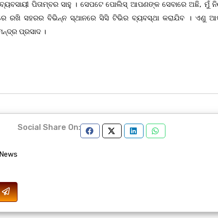
ବ୍ୟବସାୟୀ ପିତାମ୍ବର ସାହୁ । ସେପଟେ ପୋଲିସ୍ ଆପଣଙ୍କ ସେବାରେ ଅଛି, ମୁଁ ନି
ରେ ରଖି ସହରର ବିଭିନ୍ନ ସ୍ଥାନରେ ସିସି ଟିଭିର ବ୍ୟବସ୍ଥା କରାଯିବ । ଏଣୁ 
୍ଦ୍ର ପ୍ରସାଦ ।
Social Share On:
 News