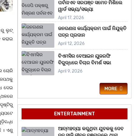
ପର୍ବନାଏବ ସରପଞ୍ଚ ସମେତ ମିଶିଲେ
ୱାର୍ଡ ସଭ୍ୟ/ସଭ୍ୟା
April 17, 2026
ଜନଗଣନା କାର୍ଯ୍ୟକ୍ରମ ପାଇଁ ନିଯୁକ୍ତି
ରୁ ଲୁଟ୍
ପତ୍ର ପ୍ରଦାନ
ତ କରାଇ
April 12, 2026
ବିଏମସିର ବେଆଇନ ୟୁଜରଫି
ବିରୁଦ୍ଧରେ ବିଚାର ବିମର୍ଶ ସଭା
ିର ଚୋରି
April 9, 2026
ାଜପଥକୁ
୍ଧ ଦେଇ
MORE
ସ୍ଥଳରେ
ଷ୍ଟିରୁ
ନ୍ୟପଟେ
ENTERTAINMENT
଼ିବନ୍ଧ
ଆତ୍ମହତ୍ୟା କରୁଥିବା ଯୁବକକୁ ଦେବ
 । ଏଣୁ
ଦୂତ ସାଜି ଜୀବନ ବଞ୍ଚାଇଲେ ଥାନା