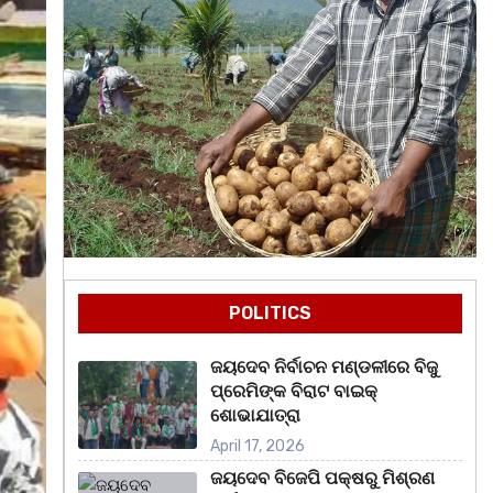
POLITICS
ଜୟଦେବ ନିର୍ବାଚନ ମଣ୍ଡଳୀରେ ବିଜୁ
ପ୍ରେମିଙ୍କ ବିରାଟ ବାଇକ୍
ଶୋଭାଯାତ୍ରା
April 17, 2026
ଜୟଦେବ ବିଜେପି ପକ୍ଷରୁ ମିଶ୍ରଣ