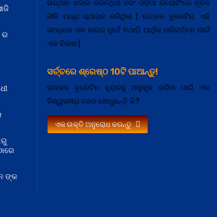
ଉତ୍ଥାନ ହାସଲ କରିନଥିଲା ବରଂ ଓଡ଼ିଆ ରିପୋର୍ଟିଂରେ ନୂତନ
ାଜି
ନୀତି ମଧ୍ଯ଼ ସ୍ଥାପନ କରିଥିଲା | ଉତ୍କଳ ବୁଲେଟିନ, ଏହି
ସମଯ଼ରେ ଏକ କାଗଜ ନୁହେଁ ତଥାପି ଆର୍ଥିକ ପରିବର୍ତ୍ତନ ପାଇଁ
ୱ ର
ଏକ ବିକାଶ |
ସର୍ଚ୍ଚରେ ଶ୍ରେଷ୍ଠ 10ଟି ପାଆନ୍ତୁ!
ଉତ୍କଳ ବୁଲେଟିନ ନ୍ଯ଼ୁଜକୁ ଅନୁକୂଳ କରିବା ପାଇଁ ଏକ
ଧୀ
ବିଶ୍ୱସନୀଯ଼ ସେବା ଖୋଜୁଛନ୍ତି କି?
ର
ଏକ ଉକ୍ତି ଅନୁରୋଧ କରନ୍ତୁ
ଷରୁ
ଠାରେ
ନ ଙ୍କ