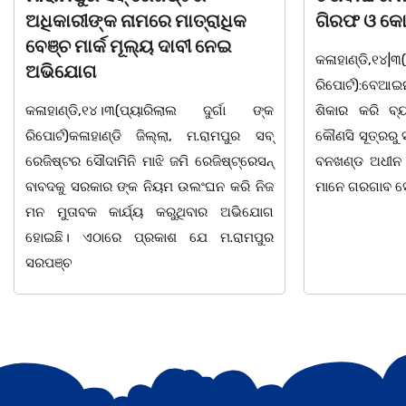
ଗିରଫ ଓ କୋର୍ଟ ଚାଲାଣ
ଦିବସ ଅନୁଷ୍ଠ
କଳାହାଣ୍ଡି,୧୪|୩(ପ୍ୟାରିଲାଲ ଦୁର୍ଗା ଙ୍କ
ଭୁବନେଶ୍ୱର, 08
ରିପୋର୍ଟ):ବେଆଇନ ଭାବେ ବନ୍ୟଜନ୍ତୁ ଙ୍କ ର
"ସଶକ୍ତ ଓଡିଶା
ଶିକାର କରି ବ୍ୟବସାୟ ଚାଲୁଥିବା ସମ୍ପର୍କରେ
ସ୍ଥିତ କାର୍ଯ୍ୟା
କୌଣସି ସୂତ୍ରରୁ ସୂଚନା ପାଇ କଳାହାଣ୍ଡି ଉତ୍ତର
-2026 ଆବାହକ
ବନଖଣ୍ଡ ଅଧୀନ କେଗାଁ ରେଞ୍ଜର ବନ କର୍ମଚାରୀ
ସଂଯୋଜନା ଓ ସଭ
ମାନେ ଗରଗାବ ସେକ୍ସନ ଅଧୀନ କାନ୍ଦୁଲଝର
ଯାଇଛି l ମହିଳା 