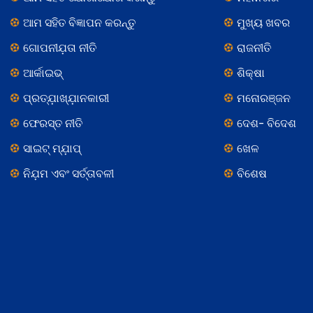
ଆମ ସହିତ ବିଜ୍ଞାପନ କରନ୍ତୁ
ମୁଖ୍ୟ ଖବର
ଗୋପନୀଯ଼ତା ନୀତି
ରାଜନୀତି
ଆର୍କାଇଭ୍
ଶିକ୍ଷା
ପ୍ରତ୍ଯ଼ାଖ୍ଯ଼ାନକାରୀ
ମନୋରଞ୍ଜନ
ଫେରସ୍ତ ନୀତି
ଦେଶ- ବିଦେଶ
ସାଇଟ୍ ମ୍ଯ଼ାପ୍
ଖେଳ
ନିଯ଼ମ ଏବଂ ସର୍ତ୍ତାବଳୀ
ବିଶେଷ