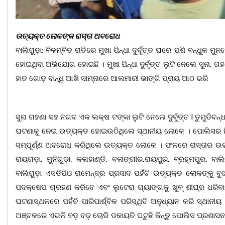
ଉତ୍ୟକ୍ତ ଲୋକଙ୍କ ରାସ୍ତା ଅବରୋଧ
ବାଲିଗୁଡ଼ା: ବିଳମ୍ବିତ ରାତିରେ ମୁଖା ପିନ୍ଧା ଦୁର୍ବୃତ୍ତ ଘରେ ପଶି ବନ୍ଧୁକ 
ହୋଇଥିବା ଅଭିଯୋଗ ହୋଇଛି । ମୁଖା ପିନ୍ଧା ଦୁର୍ବୃତ୍ତ ଲୁଟି ନେଲେ ସୁନା
ହାତ ଗୋଡ଼ ବାନ୍ଧି ଆଖି ସାମ୍ନାରେ ଆଲମାରୀ ଭାଙ୍ଗି ପ୍ରାୟ ଆଠ ଭରି
ସୁନା ଗହଣା ସହ ନଗଦ ଏକ ଲକ୍ଷ ଟଙ୍କା ଲୁଟି ନେଲେ ଦୁର୍ବୁତ୍ତ l ତୁମୁଡିବନ
ଘଟଣାକୁ ନେଇ ଉତ୍ୟକ୍ତ ହୋଇଉଠିଥିଲେ ସ୍ଥାନୀୟ ଲୋକେ । ପୋଲିସର ନିଷ
ସମ୍ପୂର୍ଣ୍ଣ ଅବରୋଧ କରିଥିଲେ ଉତ୍ୟକ୍ତ ଲୋକେ । ଫଳରେ ରାସ୍ତାର ଉଭୟ ପ
ରାୟଗଡ଼ା, ମୁନିଗୁଡ଼ା, କଳାହାଣ୍ଡି, ବଲାଙ୍ଗୀର,ରାୟପୁର, ବ୍ରହ୍ମପୁର
ବାଲିଗୁଡ଼ା ଏସଡିପିଓ ରାମେନ୍ଦ୍ର ପ୍ରସାଦ ପହଁଚି ଉତ୍ୟକ୍ତ ଲୋକଙ୍କୁ 
ପଦକ୍ଷେପ ଗ୍ରହଣ କରିବେ ଏବଂ ଲୁଟେରା ଗ୍ୟାଙ୍ଗକୁ ଖୁବ୍ ଶୀଘ୍ର ଧରିବାକ
ଘଟଣାସ୍ଥଳରେ ପହଁଚି ପାରିପାର୍ଶ୍ବିକ ପରିସ୍ଥିତି ଅନୁଧ୍ୟାନ କରି ସ୍ଥାନ
ଅଞ୍ଚଳରେ ଏଭଳି ବଡ଼ ବଡ଼ ଚୋରି ଡକାୟତି ଘଟୁଛି କିନ୍ତୁ ପୋଲିସ ପ୍ରଶା