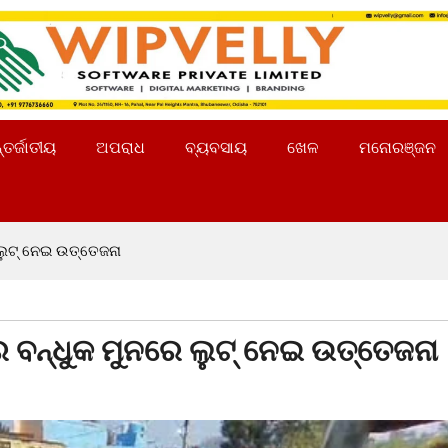
୍ତର୍ଜାତୀୟ
ଅପରାଧ
ବ୍ୟବସାୟ
ଖେଳ
ମନୋରଞ୍ଜନ
 ଲୁଟ୍ ନେଇ ଉତ୍ତେଜନା
େ ବନ୍ଧୁକ ମୁନରେ ଲୁଟ୍ ନେଇ ଉତ୍ତେଜନା