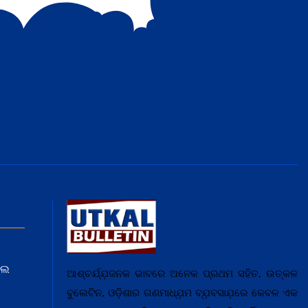
ଲେ
ଆଶ୍ଚର୍ଯ୍ଯ଼ଜନକ ଭାବରେ ଅନେକ ପ୍ରଥମ ସହିତ, ଉତ୍କଳ
ବୁଲେଟିନ, ଓଡ଼ିଶାର ଗଣମାଧ୍ଯ଼ମ ବ୍ଯ଼ବସାଯ଼ରେ କେବଳ ଏକ