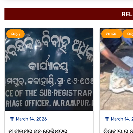
REL
ଅପରାଧ
ରାଜ୍ୟ
ରାଜ୍ୟ
March 14, 2026
March 8, 
ଚିତାବାଘ ର ନଖ ଜବତ ତିନି ଯୁବକ
ସଶକ୍ତ ଓଡିଶା