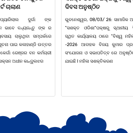
ିତ
ଉପଲକ୍ଷେ ନାଟକ ‘ଖାଣ୍ଟି ସୁନା
/03/ 26: ସାମାଜିକ ଅନୁଷ୍ଠାନ
ଚିଲିକା: ଆନ୍ତର୍ଜାତୀୟ ମହିଳା ଦିବ
"ପକ୍ଷରୁ ସ୍ଥାନୀୟ ସିଆରପି
ଅବସରରେ ବାଲୁଗାଁସ୍ଥିତ ମା' ଭଗବ
ଳୟ ଠାରେ "ବିଶ୍ୱ ମହିଳା ଦିବସ
ନିକେତନ ର ଓଡ଼ିଆ ଅସ୍ମିତା ଉପରେ 
 ବିଜୟ କୁମାର ପ୍ରଧାନଙ୍କ
ନାଟକ "ଖାଣ୍ଟି ସୁନା" ଗୈ।ରୀ ସାଂସ
ାପତିତ୍ବ ରେ ଅନୁଷ୍ଠିତ ହୋଇ
ପ୍ରତିଷ୍ଠାନ, ଖୋର୍ଦ୍ଧା ଆନୁକୁଲ୍ୟରେ 
ସଶକ୍ତିକରଣ
ହୋଇଯାଇଛି। ଡ଼ଃ ପ୍ରଦୀପ ଭୈମିକ ଙ୍କ