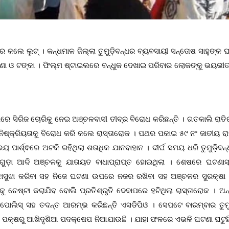
ମୁନରେ କଲେ ଲୁଟ୍ । କନ୍ଧମାଳ ଜିଲ୍ଲା ତୁମୁଡ଼ିବନ୍ଧର ବ୍ୟବସାୟୀ ସନ୍ତୋଷ ସାହୁଙ୍କ ଘ
, ଗହଣା ଓ ଟଙ୍କା । ଫିଲ୍ମ ଷ୍ଟାଇଲରେ ବନ୍ଧୁକ ଦେଖାଇ ପରିବାର ଲୋକଙ୍କୁ ଭୟଭୀ
୍ଧରେ ସିରିଜ ଚୋରିକୁ ନେଇ ଅଞ୍ଚଳବାସୀ ତୀବ୍ର ବିରୋଧ କରିଛନ୍ତି । ଗତକାଲି ରାତ
୍କ୍ରିୟତାକୁ ବିରୋଧ କରି କଲେ ରାସ୍ତାରୋକ । ପଥର ପକାଇ ୫୯ ନଂ ଜାତୀୟ ର
ାର୍ଶ୍ଵରେ ଅଟକି ରହିଥିଲା ଶତାଧିକ ଯାନବାହାନ । ଦୀର୍ଘ ସମୟ ଧରି ତୁମୁଡ଼ିବନ
, ବାଲିଗୁଡ଼ା ଆଦି ଅଞ୍ଚଳକୁ ଯାତାୟତ ବାଧାପ୍ରାପ୍ତ ହୋଇଥିଲା । ଶେଷରେ ଘଟଣା
ବୁଝାସୁଝା କରିବା ସହ ନିଜେ ଘଟଣା ଉପରେ ନଜର ରଖିବା ସହ ଅଞ୍ଚଳର ସୁରକ୍ଷା ଦୃ
ୁ ଚେଷ୍ଟା କରାଯିବ ବୋଲିି ପ୍ରତିଶ୍ରୁତି ଦେବାପରେ ହଟିଥିଲା ରାସ୍ତାରୋକ । ଅ
ୀୟ ପୋଲିସ୍ ସହ ତଦନ୍ତ ଆରମ୍ଭ କରିଛନ୍ତି ଏସଡିପିଓ । ସେପଟେ ବାରମ୍ବାର ତୁମୁଡ
ସନ ପକ୍ଷରୁ ଆଖିଦୃଶିଆ ପଦକ୍ଷେପ ନିଆଯାଉଛି । ଯାହା ଫଳରେ ଏଭଳି ଘଟଣା ଘଟୁଛି