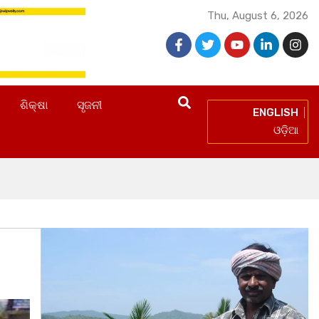
Thu, August 6, 2026
ଶିକ୍ଷା
ସୃଜନୀ
ENGLISH
ଓଡ଼ିଆ