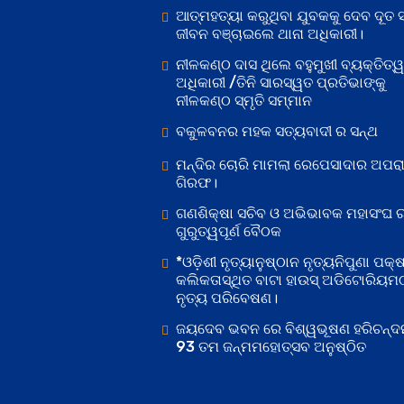
ଆତ୍ମହତ୍ୟା କରୁଥିବା ଯୁବକକୁ ଦେବ ଦୂତ ସ
ଜୀବନ ବଞ୍ଚାଇଲେ ଥାନା ଅଧିକାରୀ।
ନୀଳକଣ୍ଠ ଦାସ ଥିଲେ ବହୁମୁଖୀ ବ୍ୟକ୍ତିତ୍
ଅଧିକାରୀ /ତିନି ସାରସ୍ୱତ ପ୍ରତିଭାଙ୍କୁ
ନୀଳକଣ୍ଠ ସ୍ମୃତି ସମ୍ମାନ
ବକୁଳବନର ମହକ ସତ୍ୟବାଦୀ ର ସନ୍ଥ
ମନ୍ଦିର ଚୋରି ମାମଲା ରେପେସାଦାର ଅପରା
ଗିରଫ।
ଗଣଶିକ୍ଷା ସଚିବ ଓ ଅଭିଭାବକ ମହାସଂଘ 
ଗୁରୁତ୍ୱପୂର୍ଣ ବୈଠକ
*ଓଡ଼ିଶୀ ନୃତ୍ୟାନୁଷ୍ଠାନ ନୃତ୍ୟନିପୁଣା ପକ୍
କଲିକତାସ୍ଥିତ ବାଟା ହାଉସ୍ ଅଡିଟୋରିୟମ
ନୃତ୍ୟ ପରିବେଷଣ।
ଜୟଦେବ ଭବନ ରେ ବିଶ୍ୱଭୂଷଣ ହରିଚନ୍ଦ
93 ତମ ଜନ୍ମମହୋତ୍ସବ ଅନୁଷ୍ଠିତ