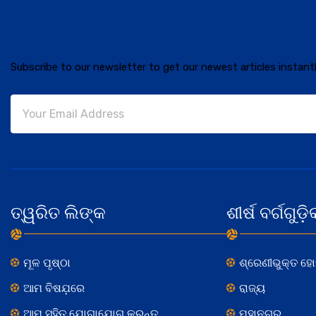
Subscribe to our newsletter to get our newest articles instantl
ତ୍ୱରିତ ଲିଙ୍କ
ଶୀର୍ଷ ବର୍ଗଗୁଡ଼ି
ମୂଳ ପୃଷ୍ଠା
ଶ୍ରେଣୀଭୁକ୍ତ ହ
ଆମ ବିଷଯ଼ରେ
ରାଜ୍ୟ
ଆମ ସହିତ ଯୋଗାଯୋଗ କରନ୍ତୁ
ମହାନଗର