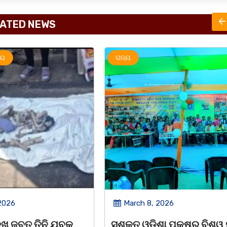
ATED NEWS
ରାଜ୍ୟ
2026
March 8, 2026
 ପକ୍ଷରୁ ବିଶ୍ୱ ମହିଳା
ଆନ୍ତର୍ଜାତୀୟ ମହିଳା ଦିବସ