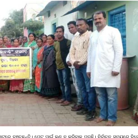
ଟରେ ବଞ୍ଚୁଛନ୍ତି। ପେଟ ପାଇଁ କଣ ନ କରିବାକୁ ପଡୁଛି। ନିର୍ବାଚନ ସମୟରେ ବିଜ