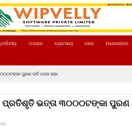
୍ତର୍ଜାତୀୟ
ଅପରାଧ
ବ୍ୟବସାୟ
ଖେଳ
ମନୋରଞ୍ଜନ
୩୦୦୦ଟଙ୍କା ପୁରଣ ଦାବି ନେଇ ସଭା
୍ରତିଶୃତି ଭତ୍ତା ୩୦୦୦ଟଙ୍କା ପୁରଣ
nts