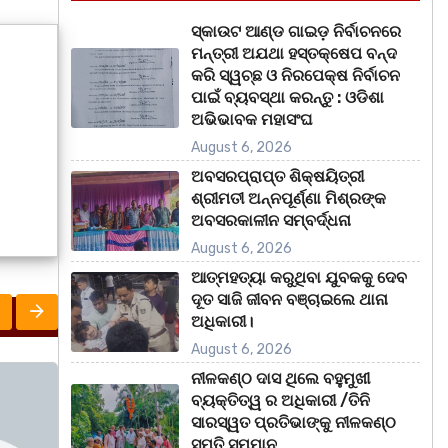
ସ୍କାଉଟ ଆଣ୍ଡ ଗାଇଡ଼ ନିର୍ବାଚନରେ
ମନ୍ତ୍ରୀ ଅଯଥା ହସ୍ତକ୍ଷେପ ବନ୍ଦ
କରି ସ୍ୱଚ୍ଛ ଓ ନିରପେକ୍ଷ ନିର୍ବାଚନ
ପାଇଁ ବ୍ୟବସ୍ଥା କରନ୍ତୁ : ଓଡିଶା
ଅଭିଭାବକ ମହାସଂଘ
August 6, 2026
ଅବସରପ୍ରାପ୍ତ ଶିକ୍ଷୟିତ୍ରୀ
ଶ୍ରୀମତୀ ଅନ୍ନପୂର୍ଣ୍ଣା ମିଶ୍ରଙ୍କ
ଅବସରକାଳୀନ ସମ୍ବର୍ଦ୍ଧନା
August 6, 2026
ଆତ୍ମହତ୍ୟା କରୁଥିବା ଯୁବକକୁ ଦେବ
ଦୂତ ସାଜି ଜୀବନ ବଞ୍ଚାଇଲେ ଥାନା
ଅଧିକାରୀ।
August 6, 2026
ନୀଳକଣ୍ଠ ଦାସ ଥିଲେ ବହୁମୁଖୀ
ଅପରାଧ
ରାଜ୍ୟ
ମହାନଗର
ବ୍ୟକ୍ତିତ୍ୱ ର ଅଧିକାରୀ /ତିନି
ସାରସ୍ୱତ ପ୍ରତିଭାଙ୍କୁ ନୀଳକଣ୍ଠ
ସ୍ମୃତି ସମ୍ମାନ