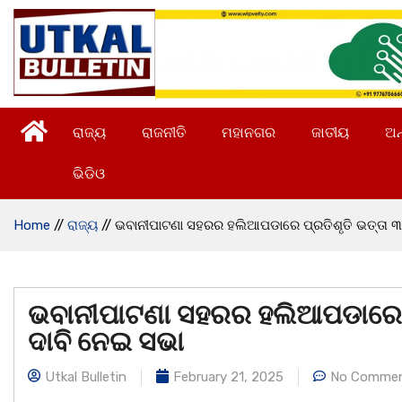
ରାଜ୍ୟ
ରାଜନୀତି
ମହାନଗର
ଜାତୀୟ
ଅନ
ଭିଡିଓ
Home
//
ରାଜ୍ୟ
//
ଭବାନୀପାଟଣା ସହରର ହଲିଆପଡାରେ ପ୍ରତିଶୃତି ଭତ୍ତା 
ଭବାନୀପାଟଣା ସହରର ହଲିଆପଡାରେ ପ
ଦାବି ନେଇ ସଭା
Utkal Bulletin
February 21, 2025
No Comme