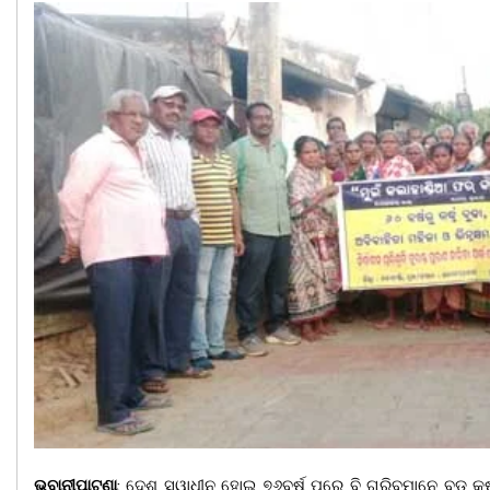
ଭବାନୀପାଟଣା
: ଦେଶ ସ୍ୱାଧୀନ ହୋଇ ୭୬ବର୍ଷ ପରେ ବି ଗରିବମାନେ ବଡ କଷ୍