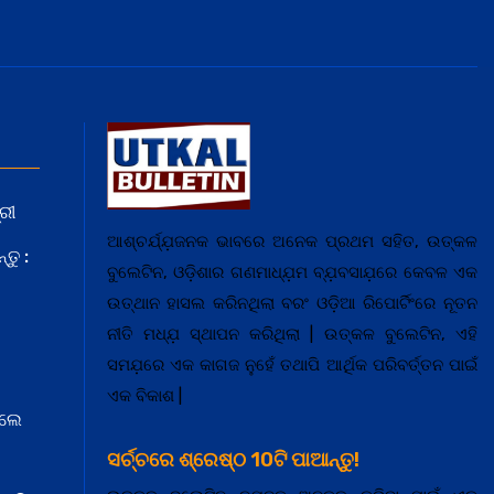
ରୀ
ଆଶ୍ଚର୍ଯ୍ଯ଼ଜନକ ଭାବରେ ଅନେକ ପ୍ରଥମ ସହିତ, ଉତ୍କଳ
ତୁ :
ବୁଲେଟିନ, ଓଡ଼ିଶାର ଗଣମାଧ୍ଯ଼ମ ବ୍ଯ଼ବସାଯ଼ରେ କେବଳ ଏକ
ଉତ୍ଥାନ ହାସଲ କରିନଥିଲା ବରଂ ଓଡ଼ିଆ ରିପୋର୍ଟିଂରେ ନୂତନ
ନୀତି ମଧ୍ଯ଼ ସ୍ଥାପନ କରିଥିଲା | ଉତ୍କଳ ବୁଲେଟିନ, ଏହି
ସମଯ଼ରେ ଏକ କାଗଜ ନୁହେଁ ତଥାପି ଆର୍ଥିକ ପରିବର୍ତ୍ତନ ପାଇଁ
ଏକ ବିକାଶ |
େଲେ
ସର୍ଚ୍ଚରେ ଶ୍ରେଷ୍ଠ 10ଟି ପାଆନ୍ତୁ!