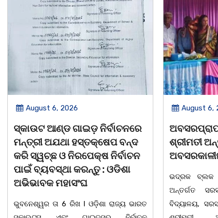
August 6, 2026
August 6, 2026
କାଉଟ ଆଣ୍ଡ ଗାଇଡ଼ ନିର୍ବାଚନରେ
ଅବସରପ୍ରାପ୍ତ ଶିକ
୍ତ୍ରୀ ଅଯଥା ହସ୍ତକ୍ଷେପ ବନ୍ଦ
ଶ୍ରୀମତୀ ଅନ୍ନପୂର୍ଣ
ି ସ୍ୱଚ୍ଛ ଓ ନିରପେକ୍ଷ ନିର୍ବାଚନ
ଅବସରକାଳୀନ ସମ୍ବର
ଇଁ ବ୍ୟବସ୍ଥା କରନ୍ତୁ : ଓଡିଶା
ଭଦ୍ରକ ବ୍ଲକ ଜଗଦଳପ
ଭିଭାବକ ମହାସଂଘ
ଅନ୍ତର୍ଗତ ସରସତିଆ 
ବନେଶ୍ୱର ତା 6 ରିଖ l ଓଡ଼ିଶା ରାଜ୍ୟ ଭାରତ
ବିଦ୍ୟାଳୟ, ସରସତିଆର ସ
କାଉଟ୍ସ ଏବଂ ଗାଇଡ୍ସର ନିର୍ବାଚନ
ଶ୍ରୀମତୀ ଅନ୍ନପୂର୍