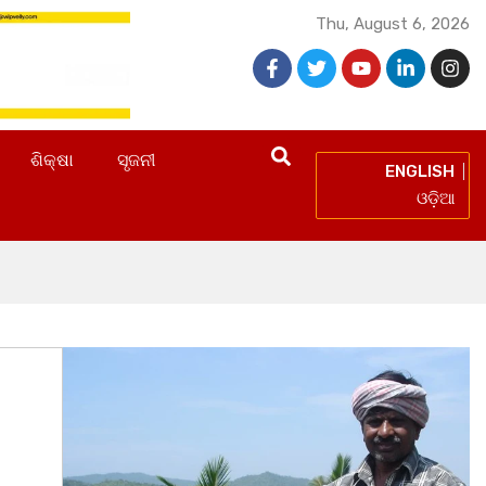
Thu, August 6, 2026
ଶିକ୍ଷା
ସୃଜନୀ
ENGLISH
ଓଡ଼ିଆ