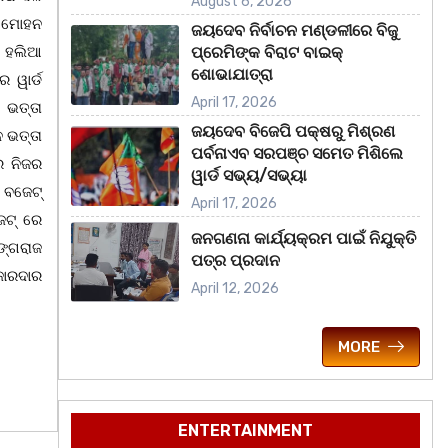
August 6, 2026
ଓ ମୋହନ
ଜୟଦେବ ନିର୍ବାଚନ ମଣ୍ଡଳୀରେ ବିଜୁ
ି ହଲିଆ
ପ୍ରେମିଙ୍କ ବିରାଟ ବାଇକ୍
ଶୋଭାଯାତ୍ରା
 ୱାର୍ଡ
April 17, 2026
 ଭତ୍ତା
ଜୟଦେବ ବିଜେପି ପକ୍ଷରୁ ମିଶ୍ରଣ
 ଭତ୍ତା
ପର୍ବନାଏବ ସରପଞ୍ଚ ସମେତ ମିଶିଲେ
ର ନିଜର
ୱାର୍ଡ ସଭ୍ୟ/ସଭ୍ୟା
ର ବଜେଟ୍
April 17, 2026
େଟ୍ ରେ
ଜନଗଣନା କାର୍ଯ୍ୟକ୍ରମ ପାଇଁ ନିଯୁକ୍ତି
ଙ୍ଗରାଜ
ପତ୍ର ପ୍ରଦାନ
ଜୋରଦାର
April 12, 2026
MORE
ENTERTAINMENT