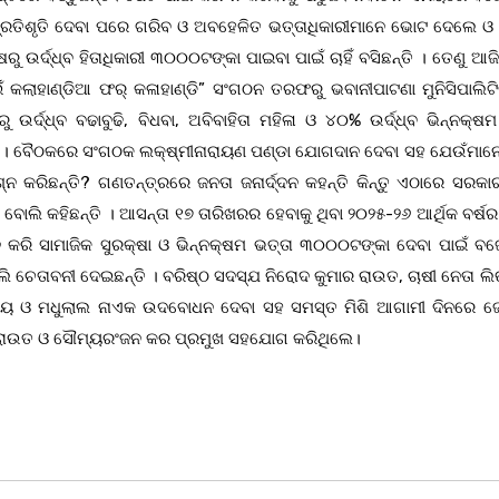
ବା ପ୍ରତିଶୃତି ଦେବା ପରେ ଗରିବ ଓ ଅବହେଳିତ ଭତ୍ତାଧିକାରୀମାନେ ଭୋଟ ଦେଲେ 
ଉର୍ଦ୍ଧ୍ବ ହିତାଧିକାରୀ ୩୦୦୦ଟଙ୍କା ପାଇବା ପାଇଁ ଚାହିଁ ବସିଛନ୍ତି । ତେଣୁ ଆଜ
ଁ କଲାହାଣ୍ଡିଆ ଫର୍ କଳାହାଣ୍ଡି” ସଂଗଠନ ତରଫରୁ ଭବାନୀପାଟଣା ମୁନିସିପାଲିଟିର
ର୍ଦ୍ଧ୍ବ ବଢାବୁଢି, ବିଧବା, ଅବିବାହିତା ମହିଳା ଓ ୪୦% ଉର୍ଦ୍ଧ୍ବ ଭିନ୍ନକ୍ଷମ
। ବୈଠକରେ ସଂଗଠକ ଲକ୍ଷ୍ମୀନାରାୟଣ ପଣ୍ଡା ଯୋଗଦାନ ଦେବା ସହ ଯେଉଁମାନେ
୍ନ କରିଛନ୍ତି? ଗଣତନ୍ତ୍ରରେ ଜନତା ଜନାର୍ଦ୍ଦନ କହନ୍ତି କିନ୍ତୁ ଏଠାରେ ସରକା
େ ବୋଲି କହିଛନ୍ତି । ଆସନ୍ତା ୧୭ ତାରିଖରର ହେବାକୁ ଥିବା ୨୦୨୫-୨୬ ଆର୍ଥିକ ବର୍ଷ
ରି ସାମାଜିକ ସୁରକ୍ଷା ଓ ଭିନ୍ନକ୍ଷମ ଭତ୍ତା ୩୦୦୦ଟଙ୍କା ଦେବା ପାଇଁ ବଜ
 ଚେତାବନୀ ଦେଇଛନ୍ତି । ବରିଷ୍ଠ ସଦସ୍ଯ ନିରୋଦ କୁମାର ରାଉତ, ଚାଷୀ ନେତା ଲି
 ରୟ ଓ ମଧୁଲାଲ ନାଏକ ଉଦବୋଧନ ଦେବା ସହ ସମସ୍ତ ମିଶି ଆଗାମୀ ଦିନରେ 
ୀ ରାଉତ ଓ ସୌମ୍ୟରଂଜନ କର ପ୍ରମୁଖ ସହଯୋଗ କରିଥିଲେ।