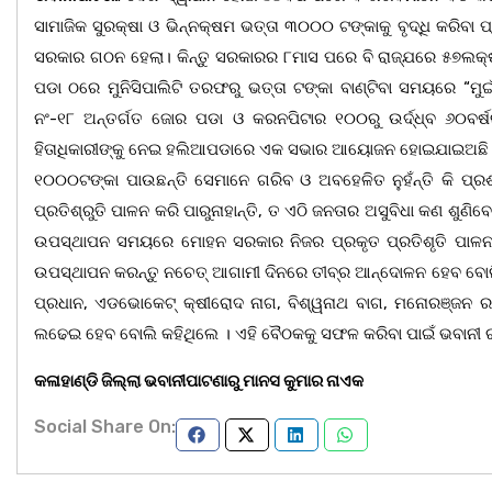
ସାମାଜିକ ସୁରକ୍ଷା ଓ ଭିନ୍ନକ୍ଷମ ଭତ୍ତା ୩୦୦୦ ଟଙ୍କାକୁ ବୃଦ୍ଧି କରି
ସରକାର ଗଠନ ହେଲା। କିନ୍ତୁ ସରକାରର ୮ମାସ ପରେ ବି ରାଜ୍ଯରେ ୫୭ଲକ୍ଷରୁ 
ପଡା ଠରେ ମୁନିସିପାଲିଟି ତରଫରୁ ଭତ୍ତା ଟଙ୍କା ବାଣ୍ଟିବା ସମୟରେ “ମୁଇ
ନଂ-୧୮ ଅନ୍ତର୍ଗତ ଜୋର ପଡା ଓ କରନପିଟାର ୧୦୦ରୁ ଉର୍ଦ୍ଧ୍ବ ୬୦ବର୍ଷରୁ ଉ
ହିତାଧିକାରୀଙ୍କୁ ନେଇ ହଲିଆପଡାରେ ଏକ ସଭାର ଆୟୋଜନ ହୋଇଯାଇଅଛି 
୧୦୦୦ଟଙ୍କା ପାଉଛନ୍ତି ସେମାନେ ଗରିବ ଓ ଅବହେଳିତ ନୁହଁନ୍ତି କି ପ୍ରଶ
ପ୍ରତିଶ୍ରୁତି ପାଳନ କରି ପାରୁନାହାନ୍ତି, ତ ଏଠି ଜନତାର ଅସୁବିଧା କଣ ଶୁଣିବ
ଉପସ୍ଥାପନ ସମୟରେ ମୋହନ ସରକାର ନିଜର ପ୍ରକୃତ ପ୍ରତିଶୃତି ପାଳନ କ
ଉପସ୍ଥାପନ କରନ୍ତୁ ନଚେତ୍ ଆଗାମୀ ଦିନରେ ତୀବ୍ର ଆନ୍ଦୋଳନ ହେବ ବୋଲି
ପ୍ରଧାନ, ଏଡଭୋକେଟ୍ କ୍ଷୀରୋଦ ନାଗ, ବିଶ୍ୱନାଥ ବାଗ, ମନୋରଞ୍ଜନ
ଲଢେଇ ହେବ ବୋଲି କହିଥିଲେ । ଏହି ବୈଠକକୁ ସଫଳ କରିବା ପାଇଁ ଭବାନ
କଳାହାଣ୍ଡି ଜିଲ୍ଲା ଭବାନୀପାଟଣାରୁ ମାନସ କୁମାର ନାଏକ
Social Share On: