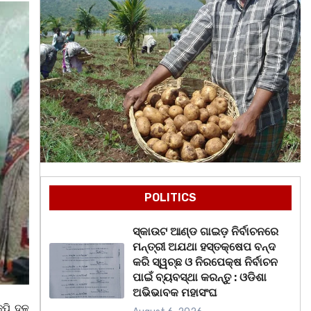
POLITICS
ସ୍କାଉଟ ଆଣ୍ଡ ଗାଇଡ଼ ନିର୍ବାଚନରେ
ମନ୍ତ୍ରୀ ଅଯଥା ହସ୍ତକ୍ଷେପ ବନ୍ଦ
କରି ସ୍ୱଚ୍ଛ ଓ ନିରପେକ୍ଷ ନିର୍ବାଚନ
ପାଇଁ ବ୍ୟବସ୍ଥା କରନ୍ତୁ : ଓଡିଶା
ଅଭିଭାବକ ମହାସଂଘ
େପି ଦଳ