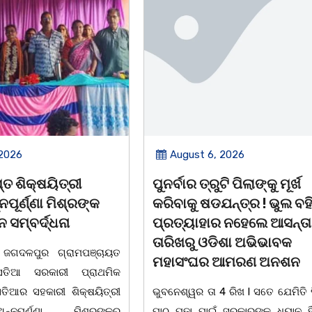
August 6, 2026
୍ଷୟିତ୍ରୀ
ପୁନର୍ବାର ତ୍ରୁଟି ପିଲାଙ୍କୁ ମୂର୍ଖ
୍ଣା ମିଶ୍ରଙ୍କ
କରିବାକୁ ଷଡଯନ୍ତ୍ର ! ଭୁଲ ବହି
୍ଦ୍ଧନା
ପ୍ରତ୍ୟାହାର ନହେଲେ ଆସନ୍ତା 17
ତାରିଖରୁ ଓଡିଶା ଅଭିଭାବକ
ୁର ଗ୍ରାମପଞ୍ଚାୟତ
ମହାସଂଘର ଆମରଣ ଅନଶନ
ସରକାରୀ ପ୍ରାଥମିକ
ହକାରୀ ଶିକ୍ଷୟିତ୍ରୀ
ଭୁବନେଶ୍ୱର ତା 4 ରିଖ l ସତେ ଯେମିତି ପିଲାଙ୍କ
ଣ୍ଣା ମିଶ୍ରଙ୍କର
ପାଠ ପଢା ପାଇଁ ସରକାରଙ୍କ ଧ୍ୟାନ ହିଁ ନାହିଁ l