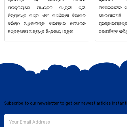
ରକ୍ରିୟାରେ ମାନ୍ୟବର ମନ୍ତ୍ରୀ ଶ୍ରୀ
ଅବସରକାଳୀନ ସମ୍ବର୍ଦ୍ଧ
ତ୍ୟାନନ୍ଦ ଗଣ୍ଡ ଏବଂ ଗଣଶିକ୍ଷା ବିଭାଗର
ହୋଇଯାଇଅଛି । ଉକ୍ତ 
ିଷ୍ଠ ଅଧିକାରୀଙ୍କ ବାରମ୍ବାର ବେଆଇନ
ପୁରସ୍କାରପ୍ରାପ୍ତ ଶି
ତକ୍ଷେପ ଅତ୍ୟନ୍ତ ନିନ୍ଦନୀୟ l ସ୍କୁଲ
ସଭାପତିତ୍ଵ କରିଥିଲେ
Subscribe to our newsletter to get our newest articles instantl