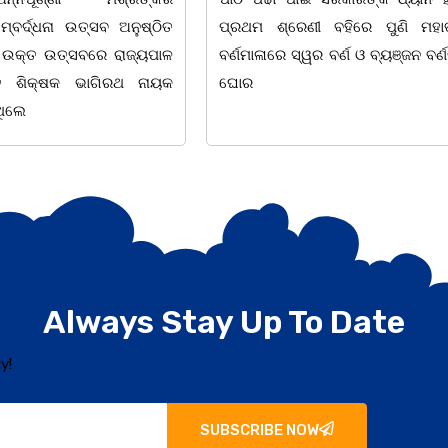
ନା ଉତ୍ସବ ଅନୁଷ୍ଠିତ
ପ୍ରଥମ ଶ୍ରେଣୀ ବହିରେ ପୁଣି ମହାତ୍ରୁଟି l
ଉତ୍ସବରେ ରାଜ୍ୟପାଳ
ବର୍ଣମାଳାରେ ସ୍ୱର ବର୍ଣ ଓ ବ୍ୟଞ୍ଜନ ବର୍ଣକୁ ନେଇ
କ୍ଷକ ଭାଗିରଥ ନାୟକ
ଘୋର
Always Stay Up To Date
y!
SUBSCRIBE NOW