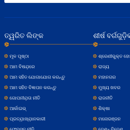
ତ୍ୱରିତ ଲିଙ୍କ
ଶୀର୍ଷ ବର୍ଗଗୁଡ଼ି
ମୂଳ ପୃଷ୍ଠା
ଶ୍ରେଣୀଭୁକ୍ତ ହ
ଆମ ବିଷଯ଼ରେ
ରାଜ୍ୟ
ଆମ ସହିତ ଯୋଗାଯୋଗ କରନ୍ତୁ
ମହାନଗର
ଆମ ସହିତ ବିଜ୍ଞାପନ କରନ୍ତୁ
ମୁଖ୍ୟ ଖବର
ଗୋପନୀଯ଼ତା ନୀତି
ରାଜନୀତି
ଆର୍କାଇଭ୍
ଶିକ୍ଷା
ପ୍ରତ୍ଯ଼ାଖ୍ଯ଼ାନକାରୀ
ମନୋରଞ୍ଜନ
ଫେରସ୍ତ ନୀତି
ଦେଶ- ବିଦେଶ