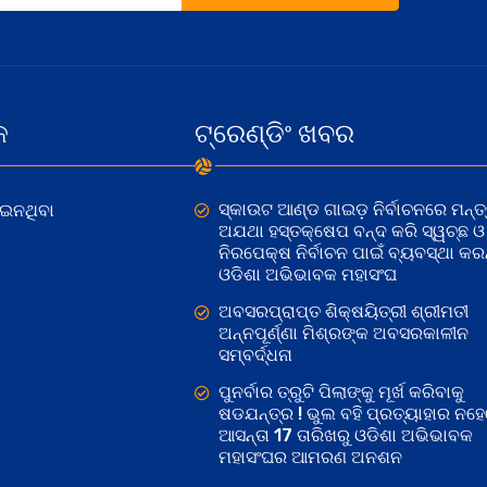
କ
ଟ୍ରେଣ୍ଡିଂ ଖବର
ସ୍କାଉଟ ଆଣ୍ଡ ଗାଇଡ଼ ନିର୍ବାଚନରେ ମନ୍ତ୍
ୋଇନଥିବା
ଅଯଥା ହସ୍ତକ୍ଷେପ ବନ୍ଦ କରି ସ୍ୱଚ୍ଛ ଓ
ନିରପେକ୍ଷ ନିର୍ବାଚନ ପାଇଁ ବ୍ୟବସ୍ଥା କରନ୍
ଓଡିଶା ଅଭିଭାବକ ମହାସଂଘ
ଅବସରପ୍ରାପ୍ତ ଶିକ୍ଷୟିତ୍ରୀ ଶ୍ରୀମତୀ
ଅନ୍ନପୂର୍ଣ୍ଣା ମିଶ୍ରଙ୍କ ଅବସରକାଳୀନ
ସମ୍ବର୍ଦ୍ଧନା
ପୁନର୍ବାର ତ୍ରୁଟି ପିଲାଙ୍କୁ ମୂର୍ଖ କରିବାକୁ
ଷଡଯନ୍ତ୍ର ! ଭୁଲ ବହି ପ୍ରତ୍ୟାହାର ନହ
ଆସନ୍ତା 17 ତାରିଖରୁ ଓଡିଶା ଅଭିଭାବକ
ମହାସଂଘର ଆମରଣ ଅନଶନ