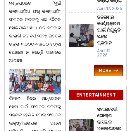
ସଭ୍ୟ/ସଭ୍ୟା
ମଣ୍ଡପଠାରେ “ମୁଇଁ
April 17, 2026
କଲାହାଣ୍ଡିଆ ଫର୍ କଳାହାଣ୍ଡି”
ଜନଗଣନା
ସଂଗଠନ ତରଫରୁ ଏକ ବୈଠକ
କାର୍ଯ୍ୟକ୍ରମ
ହୋଇଯାଇଅଛି । ଯଦି ସରକାର
ପାଇଁ ନିଯୁକ୍ତି
ଇଂରାଜୀ ନବ ବର୍ଷ ୨୦୨୫ ଭିତରେ
ପତ୍ର
ପ୍ରଦାନ
ଭତ୍ତା ୩୦୦୦-୩୫୦୦ ଟଙ୍କା
April 12,
ଘୋଷଣା ନ କରନ୍ତି ତାହେଲେ
2026
ଆଗାମୀ
MORE
ENTERTAINMENT
ଦିନରେ ତିବ୍ର ଆନ୍ଦୋଳନ
ହେବା ପାଇଁ ସଂଗଠନ ତରଫରୁ
ସମାଜସେବୀ
ସଜବାଜ ହେଉଛି ବୋଲି ସଂଗଠକ
ଗୋଲାପ
ଦାସଙ୍କ
ଲକ୍ଷ୍ମୀନାରାୟଣ ପଣ୍ଡା
ଏକାଦଶାହରେ