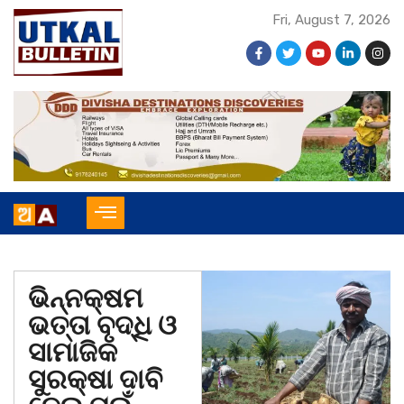
Fri, August 7, 2026
ଭିନ୍ନକ୍ଷମ
ଭତ୍ତା ବୃଦ୍ଧି ଓ
ସାମାଜିକ
ସୁରକ୍ଷା ଦାବି