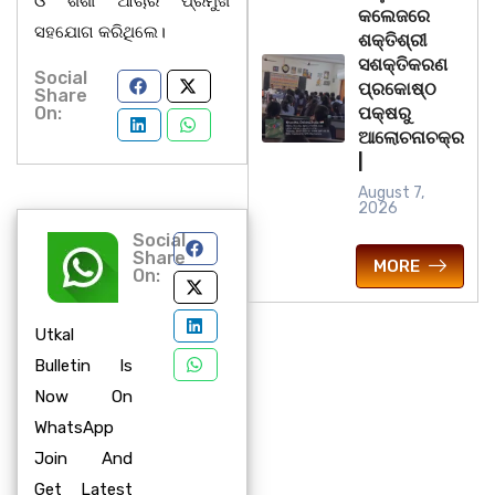
ଓ ଶଶୀ ଆଚାର ପ୍ରମୁଖ
କଲେଜରେ
ସହଯୋଗ କରିଥିଲେ।
ଶକ୍ତିଶ୍ରୀ
ସଶକ୍ତିକରଣ
Social
ପ୍ରକୋଷ୍ଠ
Share
On:
ପକ୍ଷରୁ
ଆଲୋଚନାଚକ୍ର
|
August 7,
2026
Social
Share
MORE
On:
Utkal
Bulletin Is
Now On
WhatsApp
Join And
Get Latest