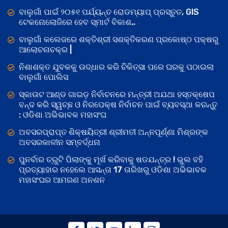
ବାଲୁଗାଁ ପାଇଁ ୨୦୫୧ ପର୍ଯ୍ୟନ୍ତ ରୋଡମ୍ୟାପ୍ ପ୍ରସ୍ତୁତ, GIS
ଟେକନୋଲୋଜିରେ ହେବ ସ୍ମାର୍ଟ ବିକାଶ..
ବାଲୁଗାଁ କଲେଜରେ ଶକ୍ତିଶ୍ରୀ ସଶକ୍ତିକରଣ ପ୍ରକୋଷ୍ଠ ପକ୍ଷରୁ
ଆଲୋଚନାଚକ୍ର |
ନିଶାଶକ୍ତ ଯୁବକକୁ ଉଦ୍ଧାର କରି ଚିକିତ୍ସା ପରେ ଘରକୁ ପଠାଇଲା
ବାଲୁଗାଁ ପୋଲିସ
ସ୍କାଉଟ ଆଣ୍ଡ ଗାଇଡ଼ ନିର୍ବାଚନରେ ମନ୍ତ୍ରୀ ଅଯଥା ହସ୍ତକ୍ଷେପ
ବନ୍ଦ କରି ସ୍ୱଚ୍ଛ ଓ ନିରପେକ୍ଷ ନିର୍ବାଚନ ପାଇଁ ବ୍ୟବସ୍ଥା କରନ୍ତୁ
: ଓଡିଶା ଅଭିଭାବକ ମହାସଂଘ
ଅବସରପ୍ରାପ୍ତ ଶିକ୍ଷୟିତ୍ରୀ ଶ୍ରୀମତୀ ଅନ୍ନପୂର୍ଣ୍ଣା ମିଶ୍ରଙ୍କ
ଅବସରକାଳୀନ ସମ୍ବର୍ଦ୍ଧନା
ପୁନର୍ବାର ତ୍ରୁଟି ପିଲାଙ୍କୁ ମୂର୍ଖ କରିବାକୁ ଷଡଯନ୍ତ୍ର ! ଭୁଲ ବହି
ପ୍ରତ୍ୟାହାର ନହେଲେ ଆସନ୍ତା 17 ତାରିଖରୁ ଓଡିଶା ଅଭିଭାବକ
ମହାସଂଘର ଆମରଣ ଅନଶନ