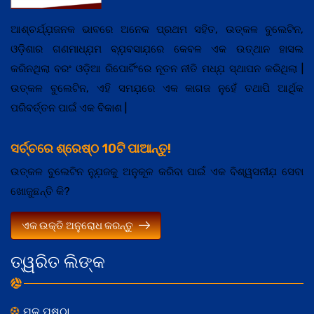
ଆଶ୍ଚର୍ଯ୍ଯ଼ଜନକ ଭାବରେ ଅନେକ ପ୍ରଥମ ସହିତ, ଉତ୍କଳ ବୁଲେଟିନ,
ଓଡ଼ିଶାର ଗଣମାଧ୍ଯ଼ମ ବ୍ଯ଼ବସାଯ଼ରେ କେବଳ ଏକ ଉତ୍ଥାନ ହାସଲ
କରିନଥିଲା ବରଂ ଓଡ଼ିଆ ରିପୋର୍ଟିଂରେ ନୂତନ ନୀତି ମଧ୍ଯ଼ ସ୍ଥାପନ କରିଥିଲା |
ଉତ୍କଳ ବୁଲେଟିନ, ଏହି ସମଯ଼ରେ ଏକ କାଗଜ ନୁହେଁ ତଥାପି ଆର୍ଥିକ
ପରିବର୍ତ୍ତନ ପାଇଁ ଏକ ବିକାଶ |
ସର୍ଚ୍ଚରେ ଶ୍ରେଷ୍ଠ 10ଟି ପାଆନ୍ତୁ!
ଉତ୍କଳ ବୁଲେଟିନ ନ୍ଯ଼ୁଜକୁ ଅନୁକୂଳ କରିବା ପାଇଁ ଏକ ବିଶ୍ୱସନୀଯ଼ ସେବା
ଖୋଜୁଛନ୍ତି କି?
ଏକ ଉକ୍ତି ଅନୁରୋଧ କରନ୍ତୁ
ତ୍ୱରିତ ଲିଙ୍କ
ମୂଳ ପୃଷ୍ଠା