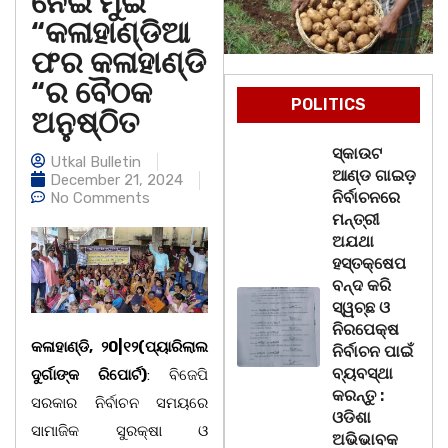
ନେଇ ମୁଇଁ
“କଳାହାଣ୍ଡିଆ
ଫର କଳାହାଣ୍ଡି
“ର ବୈଠକ
POLITICS
ଅନୁଷ୍ଠିତ
ସ୍କାଉଟ
Utkal Bulletin
ଆଣ୍ଡ ଗାଇଡ଼
December 21, 2024
ନିର୍ବାଚନରେ
No Comments
ମନ୍ତ୍ରୀ
ଅଯଥା
ହସ୍ତକ୍ଷେପ
ବନ୍ଦ କରି
ସ୍ୱଚ୍ଛ ଓ
ନିରପେକ୍ଷ
କଳାହାଣ୍ଡି, ୨0|୧୨(ପ୍ୟାରିଲାଲ
ନିର୍ବାଚନ ପାଇଁ
ବ୍ୟବସ୍ଥା
ଦୁର୍ଗାଙ୍କ ରିପୋର୍ଟ)
: ବିଜେପି
କରନ୍ତୁ :
ସରକାର ନିର୍ବାଚନ ସମୟରେ
ଓଡିଶା
ସାମାଜିକ ସୁରକ୍ଷା ଓ
ଅଭିଭାବକ