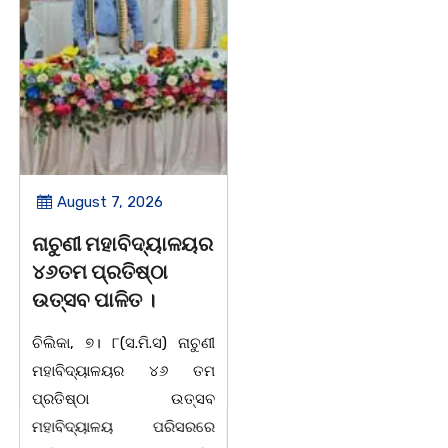
August 7, 2026
August 7, 2026
ନାଚୁଣୀ ମହାବିଦ୍ୟାଳୟର
ବାଲୁଗାଁ ପାଇଁ ୨୦୫୧
୪୬ତମ ପ୍ରତିଷ୍ଠା
ପର୍ଯ୍ୟନ୍ତ ରୋଡମ୍ୟାପ୍
ଉତ୍ସବ ପାଳିତ ।
ପ୍ରସ୍ତୁତ, GIS
ଟେକନୋଲୋଜିରେ ହେବ
ଚିଲିକା, ୭। ୮(ସ.ମି.ସ) ନାଚୁଣୀ
ସ୍ମାର୍ଟ ବିକାଶ..
ମହାବିଦ୍ୟାଳୟର ୪୬ ତମ
ପ୍ରତିଷ୍ଠା ଉତ୍ସବ
ଚିଲିକା, ୭।୮:ବାଲୁଗାଁ ଅଞ୍ଚଳର
ମହାବିଦ୍ୟାଳୟ ପରିସରରେ
ସୁପରିକଳ୍ପିତ ଏବଂ ସ୍ଥାୟୀ