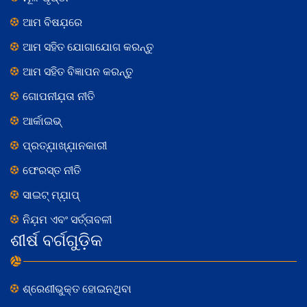
ଆମ ବିଷଯ଼ରେ
ଆମ ସହିତ ଯୋଗାଯୋଗ କରନ୍ତୁ
ଆମ ସହିତ ବିଜ୍ଞାପନ କରନ୍ତୁ
ଗୋପନୀଯ଼ତା ନୀତି
ଆର୍କାଇଭ୍
ପ୍ରତ୍ଯ଼ାଖ୍ଯ଼ାନକାରୀ
ଫେରସ୍ତ ନୀତି
ସାଇଟ୍ ମ୍ଯ଼ାପ୍
ନିଯ଼ମ ଏବଂ ସର୍ତ୍ତାବଳୀ
ଶୀର୍ଷ ବର୍ଗଗୁଡ଼ିକ
ଶ୍ରେଣୀଭୁକ୍ତ ହୋଇନଥିବା