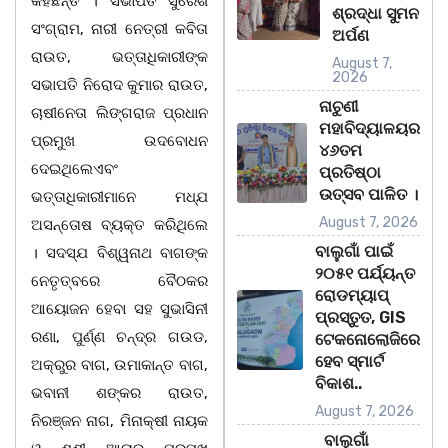
କହିଛନ୍ତି । ସଭାପତି ସୁରେଶ
ଶ୍ରଦ୍ଧା ସୁମନ
ସଂଗ୍ରାମ, ନାରୀ ନେତ୍ରୀ କବିତା
ଅର୍ପଣ
ରାଉତ, ଭତ୍ତାଧିକାରୀଙ୍କ
August 7,
2026
ସଭାପତି ନିରୋଦ କୁମାର ରାଉତ,
ନାଚୁଣୀ
ଚାଷୀନେତା ଲିଙ୍ଗରାଜ ପ୍ରଧାନ
ମହାବିଦ୍ୟାଳୟର
ପ୍ରମୁଖ ଉଦବୋଧନ
୪୬ତମ
ଦେଇଥିଲେଏବଂ
ପ୍ରତିଷ୍ଠା
ଉତ୍ସବ ପାଳିତ ।
ଭତ୍ତାଧିକାରୀମାନେ ମଧ୍ଯ
August 7, 2026
ଅସନ୍ତୋଷ ବ୍ୟକ୍ତ କରିଥିଲେ
ବାଲୁଗାଁ ପାଇଁ
। ସଦସ୍ଯ ବିଶ୍ୱନାଥ ବାଗଙ୍କ
୨୦୫୧ ପର୍ଯ୍ୟନ୍ତ
ନେତୃତ୍ବରେ ବୈଠକର
ରୋଡମ୍ୟାପ୍
ଆୟୋଜନ ହେବା ସହ ସୁଭାସିନୀ
ପ୍ରସ୍ତୁତ, GIS
ରଣା, ପୁର୍ଣ୍ଣ ଚନ୍ଦ୍ର ଗଉଡ,
ଟେକନୋଲୋଜିରେ
ହେବ ସ୍ମାର୍ଟ
ଅକ୍ରୁର ବାଗ, ଉମାକାନ୍ତ ବାଗ,
ବିକାଶ..
ଭବାନୀ ଶଙ୍କର ରାଉତ,
August 7, 2026
ନିରଞ୍ଜନ ନାଗ, ମିନାକ୍ଷୀ ନାୟକ
ବାଲୁଗାଁ