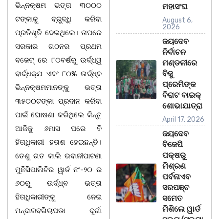
ଭିନ୍ନକ୍ଷମ ଭତ୍ତା ୩୦୦୦
ମହାସଂଘ
ଟଙ୍କାକୁ ବ୍ରୁଦ୍ଧି କରିବା
August 6,
2026
ପ୍ରତିଶୃତି ଦେଇଥିଲେ। ତାପରେ
ଜୟଦେବ
ସରକାର ଗଠନର ପ୍ରଥମ
ନିର୍ବାଚନ
ବଜେଟ୍ ରେ ୮୦ବର୍ଷରୁ ଉର୍ଦ୍ଧ୍ୱ
ମଣ୍ଡଳୀରେ
ବିଜୁ
ବାର୍ଦ୍ଧକ୍ଯ ଏବଂ ୮୦% ଉର୍ଦ୍ଧ୍ବ
ପ୍ରେମିଙ୍କ
ଭିନ୍ନକ୍ଷମମାନଙ୍କୁ ଭତ୍ତା
ବିରାଟ ବାଇକ୍
୩୫୦୦ଟଙ୍କା ପ୍ରଦାନ କରିବା
ଶୋଭାଯାତ୍ରା
ପାଇଁ ଘୋଷଣା କରିଥିଲେ କିନ୍ତୁ
April 17, 2026
ଆଜିକୁ ୬ମାସ ପରେ ବି
ଜୟଦେବ
ହିତାଧିକାରୀ ହତାଶ ହେଇଛନ୍ତି।
ବିଜେପି
ପକ୍ଷରୁ
ତେଣୁ ଗତ କାଲି ଭବାନୀପାଟଣା
ମିଶ୍ରଣ
ମୁନିସିପାଲିଟିର ୱାର୍ଡ ନଂ-୨୦ ର
ପର୍ବନାଏବ
୬୦ରୁ ଉର୍ଦ୍ଧ୍ବ ଭତ୍ତା
ସରପଞ୍ଚ
ହିତାଧିକାରୀଙ୍କୁ ନେଇ
ସମେତ
ମିଶିଲେ ୱାର୍ଡ
ମନ୍ଦାରବଗିଚାପଡା ଦୂର୍ଗା