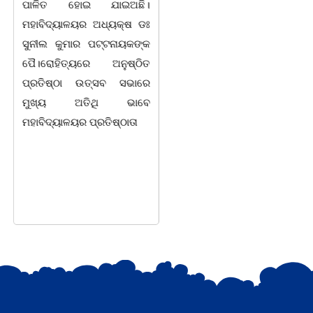
ପାଳିତ ହୋଇ ଯାଇଅଛି।
ବିକାଶ ଦିଗରେ ଆଉ ଏକ
ମହାବିଦ୍ୟାଳୟର ଅଧ୍ୟକ୍ଷ ଡଃ
ଐତିହାସିକ ପଦକ୍ଷେପ
ସୁନୀଲ କୁମାର ପଟ୍ଟନାୟକଙ୍କ
ନିଆଯାଇଛି। ମଙ୍ଗଳବାର
ପୈ।ରୋହିତ୍ୟରେ ଅନୁଷ୍ଠିତ
ଲୋକସେବା ଭବନ ସ୍ଥିତ
ପ୍ରତିଷ୍ଠା ଉତ୍ସବ ସଭାରେ
କାର୍ଯ୍ୟାଳୟ ପ୍ରକୋଷ୍ଠରେ
ମୁଖ୍ୟ ଅତିଥି ଭାବେ
ବାଲୁଗାଁ ପ୍ଲାନିଂ ଏରିଆ ପାଇଁ
ମହାବିଦ୍ୟାଳୟର ପ୍ରତିଷ୍ଠାତା
GIS/RS ଆଧାରିତ ମାଷ୍ଟର
ପ୍ଲାନ–୨୦୫୧ ର ଉପସ୍ଥାପନାର
ସମୀକ୍ଷା