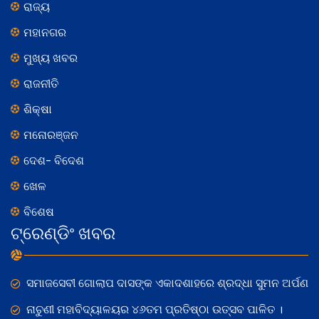
ରାଜ୍ୟ
ମହାନଗର
ମୁଖ୍ୟ ଖବର
ରାଜନୀତି
ଶିକ୍ଷା
ମନୋରଞ୍ଜନ
ଦେଶ- ବିଦେଶ
ଖେଳ
ବିଶେଷ
ଟ୍ରେଣ୍ଡିଂ ଖବର
ସମାଜସେବୀ ଗୋଲାପ ଦାସଙ୍କ ଏକାଦଶାହରେ ଶ୍ରଦ୍ଧା ସୁମନ ଅର୍ପଣ
ନାଚୁଣୀ ମହାବିଦ୍ୟାଳୟର ୪୬ତମ ପ୍ରତିଷ୍ଠା ଉତ୍ସବ ପାଳିତ ।