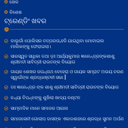
ଖେଳ
ବିଶେଷ
ଟ୍ରେଣ୍ଡିଂ ଖବର
ବାଲୁଗାଁ ପୋଲିସର ତତ୍‌ପରତା,ହଜି ଯାଇଥିବା ମୋବାଇଲ
ମାଲିକଙ୍କୁ ଫେରାଇଲା।
ସାରସ୍ୱତ ସାଧିକା ତଥା ଡ଼ଃ ଆର୍ଯ୍ୟକୁମାର ଜ୍ଞାନେନ୍ଦ୍ରଙ୍କଶାଶୁ
ଶ୍ରୀମତୀ ସାବିତ୍ରୀ ରାଉତଙ୍କ ବିୟୋଗ
ଗାୟକ ଶେଖର ଜଗନ୍ନାଥ ବେହେରା ଓ ଗାୟକ ସମ୍ରାଟ ଅଭୟ ଚରଣ
ସ୍ୱାଇଁଙ୍କ ଶ୍ରଦ୍ଧାଞ୍ଚଳୀ ସଭା |
ଡଃ ଜ୍ଞାନେନ୍ଦ୍ର ଙ୍କ ଶାଶୁ ଶ୍ରୀମତୀ ସାବିତ୍ରୀ ରାଉତଙ୍କ ବିୟୋଗ
ବନ୍ୟା ବିପନ୍ନଙ୍କୁ ଶୁଖିଲା ଖାଦ୍ୟ ବଣ୍ଟନ
ସାମ୍ବାଦିକ ମାନେ ସମାଜର ଆଇନା
ସମାଜସେବୀ ଗୋଲାପ ଦାସଙ୍କ ଏକାଦଶାହରେ ଶ୍ରଦ୍ଧା ସୁମନ ଅର୍ପଣ