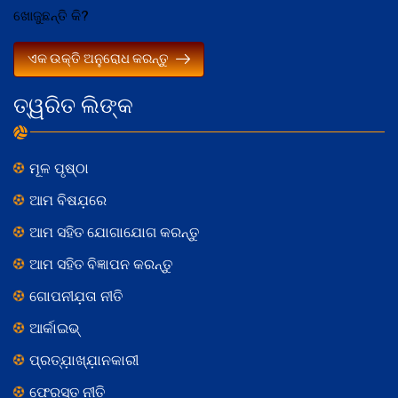
ଖୋଜୁଛନ୍ତି କି?
ଏକ ଉକ୍ତି ଅନୁରୋଧ କରନ୍ତୁ
ତ୍ୱରିତ ଲିଙ୍କ
ମୂଳ ପୃଷ୍ଠା
ଆମ ବିଷଯ଼ରେ
ଆମ ସହିତ ଯୋଗାଯୋଗ କରନ୍ତୁ
ଆମ ସହିତ ବିଜ୍ଞାପନ କରନ୍ତୁ
ଗୋପନୀଯ଼ତା ନୀତି
ଆର୍କାଇଭ୍
ପ୍ରତ୍ଯ଼ାଖ୍ଯ଼ାନକାରୀ
ଫେରସ୍ତ ନୀତି