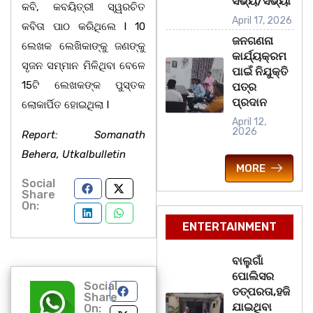
ସଭ୍ୟ/ସଭ୍ୟା
କବି, କବୟିତ୍ରୀ ସ୍ୱରଚିତ
April 17, 2026
କବିତା ପାଠ କରିଥିଲେ I 10
ଜନଗଣନା
ଲେଖକ ଲେଖିକାଙ୍କୁ ଜଣଙ୍କୁ
କାର୍ଯ୍ୟକ୍ରମ
ସୃଜନ ସମ୍ମାନ ମିଳିଥିବା ବେଳେ
ପାଇଁ ନିଯୁକ୍ତି
15ଟି ଲେଖକଙ୍କ ପୁସ୍ତକ
ପତ୍ର
ପ୍ରଦାନ
ଲୋକାର୍ପିତ ହୋଇଥିଲା I
April 12,
2026
Report: Somanath
Behera, Utkalbulletin
MORE
Social
Share
On:
ENTERTAINMENT
ବାଲୁଗାଁ
ପୋଲିସର
Social
ତତ୍‌ପରତା,ହଜି
Share
ଯାଇଥିବା
On: