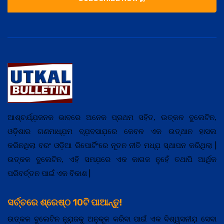
ଆଶ୍ଚର୍ଯ୍ଯ଼ଜନକ ଭାବରେ ଅନେକ ପ୍ରଥମ ସହିତ, ଉତ୍କଳ ବୁଲେଟିନ,
ଓଡ଼ିଶାର ଗଣମାଧ୍ଯ଼ମ ବ୍ଯ଼ବସାଯ଼ରେ କେବଳ ଏକ ଉତ୍ଥାନ ହାସଲ
କରିନଥିଲା ବରଂ ଓଡ଼ିଆ ରିପୋର୍ଟିଂରେ ନୂତନ ନୀତି ମଧ୍ଯ଼ ସ୍ଥାପନ କରିଥିଲା |
ଉତ୍କଳ ବୁଲେଟିନ, ଏହି ସମଯ଼ରେ ଏକ କାଗଜ ନୁହେଁ ତଥାପି ଆର୍ଥିକ
ପରିବର୍ତ୍ତନ ପାଇଁ ଏକ ବିକାଶ |
ସର୍ଚ୍ଚରେ ଶ୍ରେଷ୍ଠ 10ଟି ପାଆନ୍ତୁ!
ଉତ୍କଳ ବୁଲେଟିନ ନ୍ଯ଼ୁଜକୁ ଅନୁକୂଳ କରିବା ପାଇଁ ଏକ ବିଶ୍ୱସନୀଯ଼ ସେବା