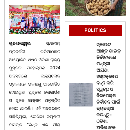
POLITICS
ଭୁବନେଶ୍ୱର:
ସ୍ଥାନୀୟ
ସ୍କାଉଟ
ଆଣ୍ଡ ଗାଇଡ଼
ପ୍ରଦର୍ଶନୀ ପଡିଆଠାରେ
ନିର୍ବାଚନରେ
ଆୟୋଜିତ ଷଷ୍ଠ ଓଡିଶା ରାଜ୍ୟ
ମନ୍ତ୍ରୀ
ପୁସ୍ତକ ମହୋତ୍ସବ 2024
ଅଯଥା
ଅବସରରେ କାବ୍ୟଲୋକ
ହସ୍ତକ୍ଷେପ
ବନ୍ଦ କରି
ପ୍ରକାଶନ ପକ୍ଷରୁ ଆୟୋଜିତ
ସ୍ୱଚ୍ଛ ଓ
ହୋଇଥିବା ପୁସ୍ତକ ଲୋକାର୍ପଣ
ନିରପେକ୍ଷ
ଓ ସୃଜନ ସମ୍ମାନ ଅନୁଷ୍ଠିତ
ନିର୍ବାଚନ ପାଇଁ
ବ୍ୟବସ୍ଥା
ହୋଇ ଯାଇଛି I ଏହି ଅବସରରେ
କରନ୍ତୁ :
ସାହିତ୍ୟିକା, ଲେଖିକା ଜୟଶ୍ରୀ
ଓଡିଶା
ଦାସଙ୍କ “ଭିନ୍ନ ଏକ ମୀରା
ଅଭିଭାବକ