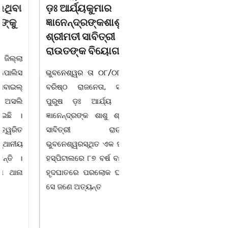
ଡ଼ଃ ଆର୍ଯ୍ୟକୁମାର
ଜଗନ୍ନାଥ ବେହେରା ଓ
ଜ୍ଞାନେନ୍ଦ୍ରଙ୍କଶାଶୁ
ଗାୟକ ସମ୍ରାଟ ଅଭୟ
ଶ୍ରୀମତୀ ସାବିତ୍ରୀ
ଚରଣ ସ୍ୱାଇଁଙ୍କ
ରାଉତଙ୍କ ବିୟୋଗ
ଶ୍ରଦ୍ଧାଞ୍ଚଳୀ ସଭା |
ଭୁବନେଶ୍ୱର ତା ୦୮/୦୮/୨୬ :
ଚିଲିକା, ୮। ୮:ଖୋର୍ଦ୍ଧା ଜିଲ୍ଲା
ବରିଷ୍ଠ ରାଜନେତା, ସଂସ୍କୃତି
ବାଣପୁର ବ୍ଲକ ଅନ୍ତର୍ଗତ ନାଚୁଣୀ
ପୁରୁଷ ଡ଼ଃ ଆର୍ଯ୍ୟ କୁମାର
ଠାରେ ବାଣପୁର ଭଗବତୀ ମଣ୍ଡଳ
ଜ୍ଞାନେନ୍ଦ୍ରଙ୍କ ଶାଶୁ ଶ୍ରୀମତୀ
ପାଲାଗାୟକ ପରିଷଦ ଓ ଜାଗୃତିକା
ସାବିତ୍ରୀ ରାଉତଙ୍କ
ଅନୁଷ୍ଠାନର ମିଳିତ
ଭୁବନେଶ୍ୱରସ୍ଥିତ ଏକ ଘରୋଇ
ଆନୁକୂଲ୍ୟରେ ସ୍ୱର୍ଗତ ଗାୟକ
ହସ୍ପିଟାଲରେ ୮୭ ବର୍ଷ ବୟସରେ
ଶେଖର ପଦ୍ମଶ୍ରୀ ଜଗନ୍ନାଥ
ହୃଦଘାତରେ ପରଲୋକ ଘଟିଛି ।
ବେହେରା ଓ ଗାୟକ ସମ୍ରାଟ
ସେ ଜଣେ ଅତ୍ୟନ୍ତ
ଅଭୟ ଚରଣ