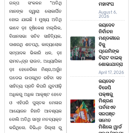
ଗଳ୍ପ ସଂକଳନ “ଅତିଥି
ମହାସଂଘ
ମାନଙ୍କ ଦ୍ୱାରା ଲୋକାର୍ପିତ
August 6,
2026
ହୋଇ ଯାଇଛି I ମୁଖ୍ୟ ଅତିଥି
ଜୟଦେବ
ଭାବେ ଡ଼ଃ ହୃଷିକେଶ ମଲ୍ଲିକ,
ନିର୍ବାଚନ
ବିଧାନସଭା ସଚିବ ସାହିତ୍ୟିକ,
ମଣ୍ଡଳୀରେ
ଦାଶରଥି ଶତପଥି, କାବ୍ୟଲୋକ
ବିଜୁ
ପ୍ରେମିଙ୍କ
ସମ୍ପାଦକ ଭିକାରି ଧଳ, ଡ଼ଃ
ବିରାଟ ବାଇକ୍
ରାମଚନ୍ଦ୍ର ରାଉତ, ଅଧ୍ୟାପିକା
ଶୋଭାଯାତ୍ରା
ଡ଼ଃ ହେନେରିକା ମିଶ୍ର,ଅର୍ଜୁନ
April 17, 2026
ଘଡେଇ ଉପସ୍ଥିତ ରହିବା ସହ
ଜୟଦେବ
ସାହିତ୍ୟ ପ୍ରତି କିପରି ଯୁବପୀଢ଼ି
ବିଜେପି
ପକ୍ଷରୁ
ଅଧିକରୁ ଅଧିକ ଆକୃଷ୍ଟ ହେବେ
ମିଶ୍ରଣ
ଓ ଏହିପରି ପୁସ୍ତକ ମେଳାର
ପର୍ବନାଏବ
ଆୟୋଜନ ନିହାତି ଆବଶ୍ୟକ
ସରପଞ୍ଚ
ବୋଲି ଅତିଥି ସମୂହ ମତବ୍ୟକ୍ତ
ସମେତ
ମିଶିଲେ ୱାର୍ଡ
କରିଥିଲେ. ବିଭିନ୍ନ ଜିଲ୍ଲା ରୁ