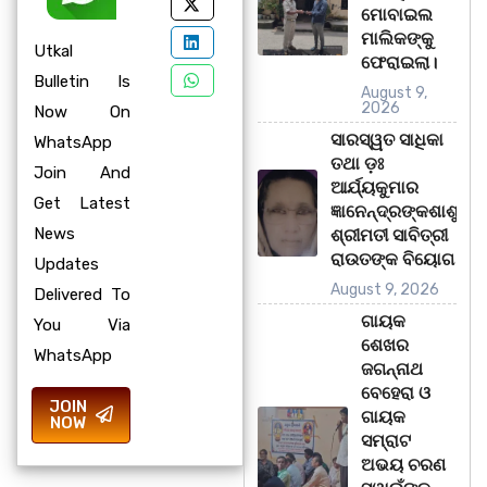
ମୋବାଇଲ
ମାଲିକଙ୍କୁ
Utkal
ଫେରାଇଲା।
Bulletin Is
August 9,
2026
Now On
ସାରସ୍ୱତ ସାଧିକା
WhatsApp
ତଥା ଡ଼ଃ
Join And
ଆର୍ଯ୍ୟକୁମାର
Get Latest
ଜ୍ଞାନେନ୍ଦ୍ରଙ୍କଶାଶୁ
News
ଶ୍ରୀମତୀ ସାବିତ୍ରୀ
ରାଉତଙ୍କ ବିୟୋଗ
Updates
August 9, 2026
Delivered To
ଗାୟକ
You Via
ଶେଖର
WhatsApp
ଜଗନ୍ନାଥ
ବେହେରା ଓ
JOIN
ଗାୟକ
NOW
ସମ୍ରାଟ
ଅଭୟ ଚରଣ