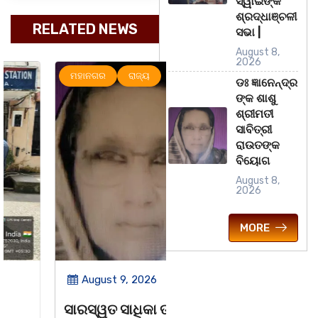
ସ୍ୱାଇଁଙ୍କ
ଶ୍ରଦ୍ଧାଞ୍ଚଳୀ
RELATED NEWS
ସଭା |
August 8,
2026
ମହାନଗର
ରାଜ୍ୟ
ରାଜ୍ୟ
ସୃଜନୀ
ଡଃ ଜ୍ଞାନେନ୍ଦ୍ର
ଙ୍କ ଶାଶୁ
ଶ୍ରୀମତୀ
ସାବିତ୍ରୀ
ରାଉତଙ୍କ
ବିୟୋଗ
August 8,
2026
MORE
August 9, 2026
August 8, 2026
ସାରସ୍ୱତ ସାଧିକା ତଥା
ଗାୟକ ଶେଖର