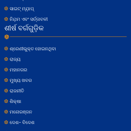
ସାଇଟ୍ ମ୍ଯ଼ାପ୍
ନିଯ଼ମ ଏବଂ ସର୍ତ୍ତାବଳୀ
ଶୀର୍ଷ ବର୍ଗଗୁଡ଼ିକ
ଶ୍ରେଣୀଭୁକ୍ତ ହୋଇନଥିବା
ରାଜ୍ୟ
ମହାନଗର
ମୁଖ୍ୟ ଖବର
ରାଜନୀତି
ଶିକ୍ଷା
ମନୋରଞ୍ଜନ
ଦେଶ- ବିଦେଶ