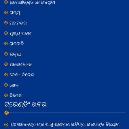
ଶ୍ରେଣୀଭୁକ୍ତ ହୋଇନଥିବା
ରାଜ୍ୟ
ମହାନଗର
ମୁଖ୍ୟ ଖବର
ରାଜନୀତି
ଶିକ୍ଷା
ମନୋରଞ୍ଜନ
ଦେଶ- ବିଦେଶ
ଖେଳ
ବିଶେଷ
ଟ୍ରେଣ୍ଡିଂ ଖବର
ଡଃ ଜ୍ଞାନେନ୍ଦ୍ର ଙ୍କ ଶାଶୁ ଶ୍ରୀମତୀ ସାବିତ୍ରୀ ରାଉତଙ୍କ ବିୟୋଗ