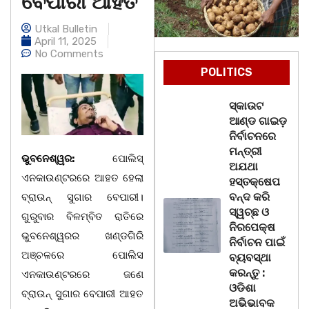
ବେପାରୀ ଆହତ
Utkal Bulletin
April 11, 2025
No Comments
POLITICS
ସ୍କାଉଟ
ଆଣ୍ଡ ଗାଇଡ଼
ନିର୍ବାଚନରେ
ମନ୍ତ୍ରୀ
ଭୁବନେଶ୍ୱର:
ପୋଲିସ୍
ଅଯଥା
ଏନକାଉଣ୍ଟରରେ ଆହତ ହେଲା
ହସ୍ତକ୍ଷେପ
ବନ୍ଦ କରି
ବ୍ରାଉନ୍ ସୁଗାର ବେପାରୀ।
ସ୍ୱଚ୍ଛ ଓ
ଗୁରୁବାର ବିଳମ୍ବିତ ରାତିରେ
ନିରପେକ୍ଷ
ଭୁବନେଶ୍ୱରର ଖଣ୍ଡଗିରି
ନିର୍ବାଚନ ପାଇଁ
ଅଞ୍ଚଳରେ ପୋଲିସ
ବ୍ୟବସ୍ଥା
କରନ୍ତୁ :
ଏନକାଉଣ୍ଟରରେ ଜଣେ
ଓଡିଶା
ବ୍ରାଉନ୍ ସୁଗାର ବେପାରୀ ଆହତ
ଅଭିଭାବକ