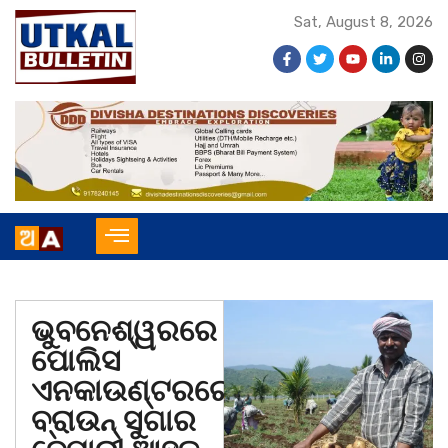
Sat, August 8, 2026
ଭୁବନେଶ୍ୱରରେ
ପୋଲିସ
ଏନକାଉଣ୍ଟରରେ
ବ୍ରାଉନ୍ ସୁଗାର