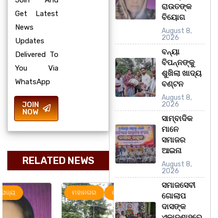
Join And
ରାଉତଙ୍କ
Get Latest
ବିୟୋଗ
News
August 8,
2026
Updates
ବନ୍ୟା
Delivered To
ବିପନ୍ନଙ୍କୁ
You Via
ଶୁଖିଲା ଖାଦ୍ୟ
WhatsApp
ବଣ୍ଟନ
August 8,
JOIN
2026
NOW
ସାମ୍ବାଦିକ
ମାନେ
ସମାଜର
ଆଇନା
RELATED NEWS
August 8,
2026
ସମାଜସେବୀ
ମହାନଗର
ରାଜ୍ୟ
ରାଜ୍ୟ
ଗୋଲାପ
ଦାସଙ୍କ
ଏକାଦଶାହରେ