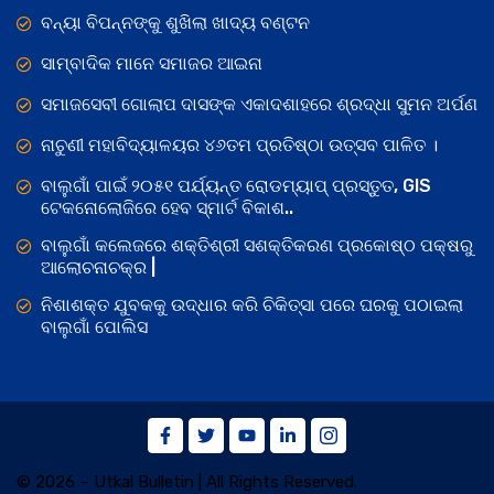
ବନ୍ୟା ବିପନ୍ନଙ୍କୁ ଶୁଖିଲା ଖାଦ୍ୟ ବଣ୍ଟନ
ସାମ୍ବାଦିକ ମାନେ ସମାଜର ଆଇନା
ସମାଜସେବୀ ଗୋଲାପ ଦାସଙ୍କ ଏକାଦଶାହରେ ଶ୍ରଦ୍ଧା ସୁମନ ଅର୍ପଣ
ନାଚୁଣୀ ମହାବିଦ୍ୟାଳୟର ୪୬ତମ ପ୍ରତିଷ୍ଠା ଉତ୍ସବ ପାଳିତ ।
ବାଲୁଗାଁ ପାଇଁ ୨୦୫୧ ପର୍ଯ୍ୟନ୍ତ ରୋଡମ୍ୟାପ୍ ପ୍ରସ୍ତୁତ, GIS
ଟେକନୋଲୋଜିରେ ହେବ ସ୍ମାର୍ଟ ବିକାଶ..
ବାଲୁଗାଁ କଲେଜରେ ଶକ୍ତିଶ୍ରୀ ସଶକ୍ତିକରଣ ପ୍ରକୋଷ୍ଠ ପକ୍ଷରୁ
ଆଲୋଚନାଚକ୍ର |
ନିଶାଶକ୍ତ ଯୁବକକୁ ଉଦ୍ଧାର କରି ଚିକିତ୍ସା ପରେ ଘରକୁ ପଠାଇଲା
ବାଲୁଗାଁ ପୋଲିସ
© 2026 – Utkal Bulletin | All Rights Reserved.