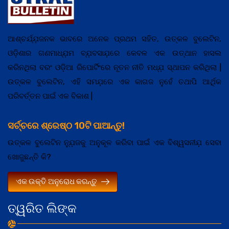
ଆଶ୍ଚର୍ଯ୍ଯ଼ଜନକ ଭାବରେ ଅନେକ ପ୍ରଥମ ସହିତ, ଉତ୍କଳ ବୁଲେଟିନ,
ଓଡ଼ିଶାର ଗଣମାଧ୍ଯ଼ମ ବ୍ଯ଼ବସାଯ଼ରେ କେବଳ ଏକ ଉତ୍ଥାନ ହାସଲ
କରିନଥିଲା ବରଂ ଓଡ଼ିଆ ରିପୋର୍ଟିଂରେ ନୂତନ ନୀତି ମଧ୍ଯ଼ ସ୍ଥାପନ କରିଥିଲା |
ଉତ୍କଳ ବୁଲେଟିନ, ଏହି ସମଯ଼ରେ ଏକ କାଗଜ ନୁହେଁ ତଥାପି ଆର୍ଥିକ
ପରିବର୍ତ୍ତନ ପାଇଁ ଏକ ବିକାଶ |
ସର୍ଚ୍ଚରେ ଶ୍ରେଷ୍ଠ 10ଟି ପାଆନ୍ତୁ!
ଉତ୍କଳ ବୁଲେଟିନ ନ୍ଯ଼ୁଜକୁ ଅନୁକୂଳ କରିବା ପାଇଁ ଏକ ବିଶ୍ୱସନୀଯ଼ ସେବା
ଖୋଜୁଛନ୍ତି କି?
ଏକ ଉକ୍ତି ଅନୁରୋଧ କରନ୍ତୁ
ତ୍ୱରିତ ଲିଙ୍କ