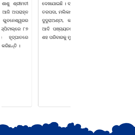
ଦେଖାଯାଇଛି । ବ୍ଲକସ୍ଥ କସପା,
ସ୍ଥିତ ଆସ୍ଥା ସ୍କୁଲ ଅଫ
ତରପଦା, ମଲିକାପୁର, ନିଜାମପୁର,
ମ୍ୟାନେଜମେଣ୍ଟ
ଦୁଦୁରାଅଣ୍ଟା, କମାରଡିହ, କୟାଁ
ଅଡିଟୋରିୟମରେ ବାଲିଅନ୍ତା-
ଆଦି ପଞ୍ଚାୟତରେ ପ୍ରାୟ ୧୫
ପାହାଳ-ଧଉଳି କାର୍ଯ୍ୟରତ
ଶହ ପରିବାରକୁ ମୁଡି, ବିସ୍କୁଟ,
ସାମ୍ବାଦିକ ସଂଘର ବାର୍ଷିକ
ଉତ୍ସବ ଅତ୍ୟନ୍ତ ଉତ୍ସାହର
ସହ ଅନୁଷ୍ଠିତ ହୋଇଯାଇଛି।
ସଂଘର ବରିଷ୍ଠ ସଦସ୍ୟ ତଥା
ଉପଦେଷ୍ଟା କିଶୋର