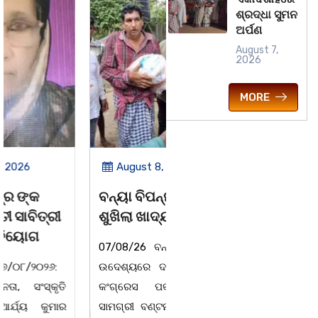
ଶ୍ରଦ୍ଧା ସୁମନ
ଅର୍ପଣ
August 7,
2026
MORE
August 8, 2026
August 8, 2026
ବନ୍ୟା ବିପନ୍ନଙ୍କୁ
ସାମ୍ବାଦିକ ମାନେ
ଶୁଖିଲା ଖାଦ୍ୟ ବଣ୍ଟନ
ସମାଜର ଆଇନା
07/08/26 ବନ୍ୟା ବିପନ୍ନଙ୍କ
ବାଲିଅନ୍ତା-ପାହାଳ-ଧଉଳି
ଉଦେଶ୍ୟରେ ଦଶରଥପୁର ଯୁବ
କାର୍ଯ୍ୟରତ ସାମ୍ବାଦିକ ସଂଘର
କଂଗ୍ରେସ ପକ୍ଷରୁ ରିଲିଫ
ବାର୍ଷିକ ଉତ୍ସବ
ସାମଗ୍ରୀ ବଣ୍ଟନ କରାଯାଇଥିବା
ଅନୁଷ୍ଠିତବାଲିଅନ୍ତା,୭|୮:ଅଟଳା