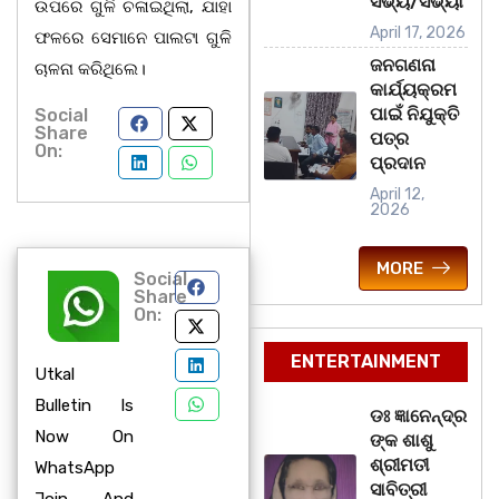
ସଭ୍ୟ/ସଭ୍ୟା
ଉପରେ ଗୁଳି ଚଳାଇଥିଲା, ଯାହା
April 17, 2026
ଫଳରେ ସେମାନେ ପାଲଟା ଗୁଳି
ଜନଗଣନା
ଚାଳନା କରିଥିଲେ।
କାର୍ଯ୍ୟକ୍ରମ
ପାଇଁ ନିଯୁକ୍ତି
Social
Share
ପତ୍ର
On:
ପ୍ରଦାନ
April 12,
2026
MORE
Social
Share
On:
ENTERTAINMENT
Utkal
Bulletin Is
ଡଃ ଜ୍ଞାନେନ୍ଦ୍ର
Now On
ଙ୍କ ଶାଶୁ
ଶ୍ରୀମତୀ
WhatsApp
ସାବିତ୍ରୀ