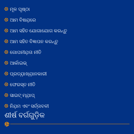
ମୂଳ ପୃଷ୍ଠା
ଆମ ବିଷଯ଼ରେ
ଆମ ସହିତ ଯୋଗାଯୋଗ କରନ୍ତୁ
ଆମ ସହିତ ବିଜ୍ଞାପନ କରନ୍ତୁ
ଗୋପନୀଯ଼ତା ନୀତି
ଆର୍କାଇଭ୍
ପ୍ରତ୍ଯ଼ାଖ୍ଯ଼ାନକାରୀ
ଫେରସ୍ତ ନୀତି
ସାଇଟ୍ ମ୍ଯ଼ାପ୍
ନିଯ଼ମ ଏବଂ ସର୍ତ୍ତାବଳୀ
ଶୀର୍ଷ ବର୍ଗଗୁଡ଼ିକ