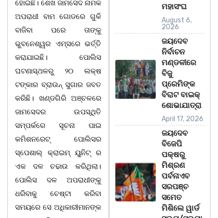
ହୋଇଛି। ଶେଖ ଜାମସେଦ ନାମକ
ମହାସଂଘ
ଅପରାଧୀ ବାମ ଗୋଡରେ ଗୁଳି
August 6,
2026
ବାଜିବା ପରେ ତାଙ୍କୁ
ଜୟଦେବ
ଭୁବନେଶ୍ୱର ଏମ୍ସରେ ଭର୍ତ୍ତି
ନିର୍ବାଚନ
କରାଯାଇଛି। ପୋଲିସ
ମଣ୍ଡଳୀରେ
ଘଟଣାସ୍ଥଳରୁ ୨୦ ଲକ୍ଷ
ବିଜୁ
ପ୍ରେମିଙ୍କ
ଟଙ୍କାର ବ୍ରାଉନ୍ ସୁଗାର ଜବତ
ବିରାଟ ବାଇକ୍
କରିଛି। ଖଣ୍ଡଗିରି ଅଞ୍ଚଳରେ
ଶୋଭାଯାତ୍ରା
ଜାମସେଦର ଉପସ୍ଥିତି
April 17, 2026
ସମ୍ପର୍କରେ ସୂଚନା ପାଇ
ଜୟଦେବ
କମିଶନରେଟ୍ ପୋଲିସର
ବିଜେପି
ସ୍ପେଶାଲ୍ କ୍ରାଇମ୍ ୟୁନିଟ୍ ର
ପକ୍ଷରୁ
ମିଶ୍ରଣ
ଏକ ଦଳ ଚଢାଉ କରିଥିଲା।
ପର୍ବନାଏବ
ପୋଲିସ ଦଳ ଅପରାଧୀଙ୍କୁ
ସରପଞ୍ଚ
ଧରିବାକୁ ଚେଷ୍ଟା କରିବା
ସମେତ
ସମୟରେ ସେ ଅଧିକାରୀମାନଙ୍କ
ମିଶିଲେ ୱାର୍ଡ