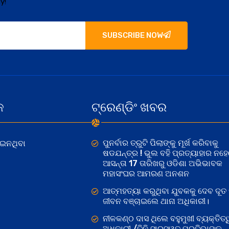
y!
SUBSCRIBE NOW
କ
ଟ୍ରେଣ୍ଡିଂ ଖବର
ପୁନର୍ବାର ତ୍ରୁଟି ପିଲାଙ୍କୁ ମୂର୍ଖ କରିବାକୁ
ୋଇନଥିବା
ଷଡଯନ୍ତ୍ର ! ଭୁଲ ବହି ପ୍ରତ୍ୟାହାର ନହ
ଆସନ୍ତା 17 ତାରିଖରୁ ଓଡିଶା ଅଭିଭାବକ
ମହାସଂଘର ଆମରଣ ଅନଶନ
ଆତ୍ମହତ୍ୟା କରୁଥିବା ଯୁବକକୁ ଦେବ ଦୂତ 
ଜୀବନ ବଞ୍ଚାଇଲେ ଥାନା ଅଧିକାରୀ।
ନୀଳକଣ୍ଠ ଦାସ ଥିଲେ ବହୁମୁଖୀ ବ୍ୟକ୍ତିତ୍
ଅଧିକାରୀ /ତିନି ସାରସ୍ୱତ ପ୍ରତିଭାଙ୍କୁ