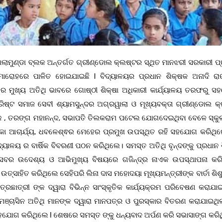
 ଗୋଲାମୁଣ୍ଡା ବ୍ଲକ ଅନ୍ତର୍ଗତ ଗ୍ରୀଣ୍ଡୋଲ କ୍ଲଷ୍ଟର ସ୍ଥିତ ମାନଝରୀ ସରକାରୀ ପ
ମାରୋହରେ ପାଳିତ ହୋଇଯାଇଛି l ବିଦ୍ୟାଳୟର ପ୍ରଧାନ ଶିକ୍ଷକ ଅନାଦି ର
ରେ ମୁଖ୍ୟ ଅତିଥି ଭାବରେ ଗୋଷ୍ଠୀ ଶିକ୍ଷା ଅଧିକାରୀ କାର୍ଯ୍ୟାଳୟ ତରଫରୁ ସହ
ରିଷ୍ଟ ସମାଜ ସେବୀ ଶ୍ୟାମସୁନ୍ଦର ଅଗ୍ରୱାଲା ଓ ମୂଖ୍ୟବକ୍ତା ଗ୍ରୀଣ୍ଡୋଲ କ
ରାଜ , ତରଙ୍ଗ ମହାନନ୍ଦ, ସଭାପତି ତିଲକରାମ ପଟେଲ ଯୋଗଦେଇଥିବା ବେଳେ ସ୍କ
କା ଆଚାର୍ଯ୍ୟ, ଧବଳେଶ୍ଵର ମେହେର ପ୍ରମୁଖ ଉପସ୍ଥିତ ରହି ସହଯୋଗ କରିଥି
ଦ୍ୟାଳୟ ର ବାର୍ଷିକ ବିବରଣୀ ପଠନ କରିଥିଲେ। ସମସ୍ତ ଅତିଥି ବୃନ୍ଦଙ୍କୁ ପ୍ରଧାନ
୍ସବର ଉଦେଶ୍ୟ ଓ ଆଭିମୁଖ୍ୟ ବିଷୟରେ ଗଜିନ୍ଦ୍ର ନାଏକ ଉପସ୍ଥାପନା କର
ସାହିତ କରିଥିଲେ ସେହିପରି ଲିନା ଦାସ ମହୋଦୟା ମୂଖ୍ୟମନ୍ତ୍ରୀଙ୍କ ବାର୍ତା ଶିଶୁ
ରଛାତ୍ରୀ ଙ୍କ ଦ୍ୱାରା ବିଭିନ୍ନ ସାଂସ୍କୃତିକ କାର୍ଯ୍ୟକ୍ରମ ପରିବେଷଣ କରାଯାଇ
ମଞ୍ଚାସିନ ଅତିଥି ମାନଙ୍କ ଦ୍ୱାରା ମାନପତ୍ର ଓ ପୁରସ୍କାର ବିତରଣ କରାଯାଇଥିଲା
ସହଯୋଗ କରିଥିଲେ l ଶେଷରେ ସମସ୍ତ ଙ୍କୁ ଧନ୍ୟବାଦ ଅର୍ପଣ କରି ସଭାସାଙ୍ଗ କରି