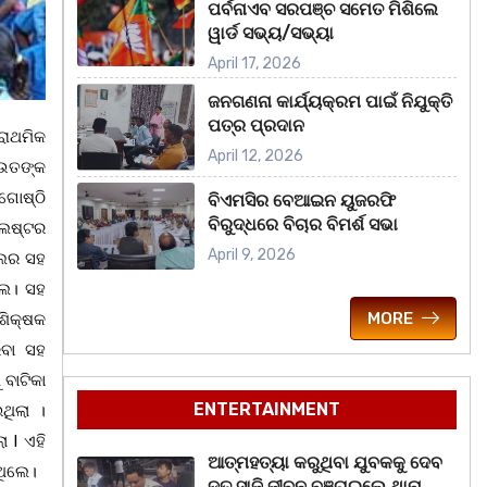
ପର୍ବନାଏବ ସରପଞ୍ଚ ସମେତ ମିଶିଲେ
ୱାର୍ଡ ସଭ୍ୟ/ସଭ୍ୟା
April 17, 2026
ଜନଗଣନା କାର୍ଯ୍ୟକ୍ରମ ପାଇଁ ନିଯୁକ୍ତି
ପତ୍ର ପ୍ରଦାନ
୍ରାଥମିକ
April 12, 2026
ାଉତଙ୍କ
ଗୋଷ୍ଠି
ବିଏମସିର ବେଆଇନ ୟୁଜରଫି
ବିରୁଦ୍ଧରେ ବିଚାର ବିମର୍ଶ ସଭା
୍ଲଷ୍ଟର
April 9, 2026
ୁଲର ସହ
ଲେ। ସହ
MORE
 ଶିକ୍ଷକ
ିବା ସହ
 ବାଟିକା
ENTERTAINMENT
ଥିଲା ।
 l ଏହି
ଆତ୍ମହତ୍ୟା କରୁଥିବା ଯୁବକକୁ ଦେବ
ଥିଲେ।
ଦୂତ ସାଜି ଜୀବନ ବଞ୍ଚାଇଲେ ଥାନା