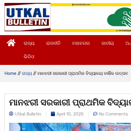
ରାଜ୍ୟ
ରାଜନୀତି
ମହାନଗର
ଜାତୀୟ
ଅନ
ଭିଡିଓ
Home
//
ରାଜ୍ୟ
//
ମାନଝରୀ ସରକାରୀ ପ୍ରାଥମିକ ବିଦ୍ୟାଳୟ ବାର୍ଷିକ ଉତ୍ସବ
ମାନଝରୀ ସରକାରୀ ପ୍ରାଥମିକ ବିଦ୍ୟା
Utkal Bulletin
April 10, 2025
No Comments