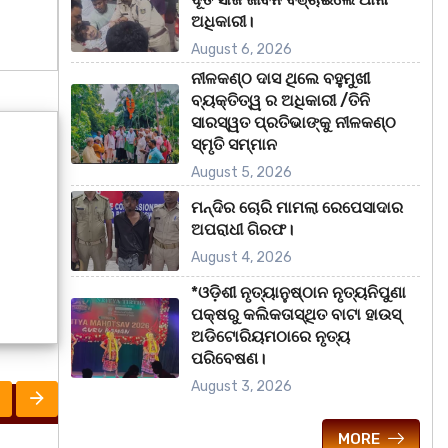
ଅଧିକାରୀ।
August 6, 2026
ନୀଳକଣ୍ଠ ଦାସ ଥିଲେ ବହୁମୁଖୀ
ବ୍ୟକ୍ତିତ୍ୱ ର ଅଧିକାରୀ /ତିନି
ସାରସ୍ୱତ ପ୍ରତିଭାଙ୍କୁ ନୀଳକଣ୍ଠ
ସ୍ମୃତି ସମ୍ମାନ
August 5, 2026
ମନ୍ଦିର ଚୋରି ମାମଲା ରେପେସାଦାର
ଅପରାଧୀ ଗିରଫ।
August 4, 2026
*ଓଡ଼ିଶୀ ନୃତ୍ୟାନୁଷ୍ଠାନ ନୃତ୍ୟନିପୁଣା
ପକ୍ଷରୁ କଲିକତାସ୍ଥିତ ବାଟା ହାଉସ୍
ଅଡିଟୋରିୟମଠାରେ ନୃତ୍ୟ
ପରିବେଷଣ।
August 3, 2026
MORE