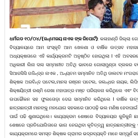
ଧର୍ମଗଡ ୧୦/୦୪/(ଜନ୍ମେଜୟ ନାଏକ ଙ୍କ ରିପୋର୍ଟ)
: କଳାହାଣ୍ଡି ଜିଲ୍ଲା
ବିଦ୍ୟାଳୟରେ ଆମ ସଂସ୍କୃତି ଆମ ଖେଳଣା ଓ ବାର୍ଷିକ ଉତ୍ସବ ମହାସ
ଅଧ୍ୟକ୍ଷତାରେ ଏହି କାର୍ଯ୍ୟକ୍ରମଟି ଅନୁଷ୍ଠିତ ହୋଇଥିଲା l ଏହି ଅବସର
ଅଧିକାରୀ ଲିନା ଦାସ ସମ୍ମାନୀତ ଅତିଥି ଭାବରେ ଗୋଲାମୁଣ୍ଡା ବ୍ଲକର ବ
ସିଆରସିସି ଗଜିନ୍ଦ୍ର ନାଏକ , ଅନ୍ୟତମ ସମ୍ମାନିତ ଅତିଥି ଡାଲଟନ ମଂଗ
ଶିକ୍ଷକ ଅରବିନ୍ଦ ପଟେଲ,ମାନସ ରଞ୍ଜନ ପଟେଲ, ଜଲନ୍ଧର ନାୟକ, ଲିପି
ଶିକ୍ଷୟିତ୍ରୀ ରଶ୍ମି ରେଖା ମହାପାତ୍ର ମଞ୍ଚ ପରିଚାଳନା କରିଥିଲେ ଏଵଂ ବି
ଉପଢୌକନ ସହ ଫୁଲତୋଡ଼ା ଦେଇ ସମ୍ମାନିତ କରିଥିଲେ l ବାର୍ଷିକ ଉତ
ଛାତ୍ରଛାତ୍ରୀ ମାନଙ୍କୁ ମନଯୋଗ ସହକାରେ ପାଠପଢ଼ି ଭଲ ମଣିଷ ହେବାପାଇଁ ଉତ୍
ପାଇଁ ପଢି ଶୁଣାଇଥିଲେ। କାଯ୍ୟକ୍ରମ ଶେଷରେ ବିଦ୍ୟାଳୟର କୁନିକୁନି ଛାତ୍
ଶେଷରେ ପ୍ରତିଯୋଗିତାରେ ଭାଗ ନେଇଥିବା କୃତିତ୍ତ୍ୱ ଛାତ୍ରଛାତ୍ରୀଙ୍କୁ 
କାଯ୍ୟକ୍ରମରେ ସମସ୍ତ ଶିକ୍ଷକ ଗ୍ରାମର ଭଦ୍ରବ୍ୟକ୍ତି ମାନେ ସମ୍ପୂର୍ଣ 