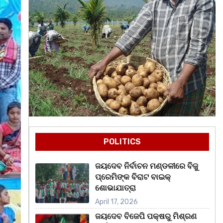
POLITICS
ଜୟଦେବ ନିର୍ବାଚନ ମଣ୍ଡଳୀରେ ବିଜୁ
ପ୍ରେମିଙ୍କ ବିରାଟ ବାଇକ୍
ଶୋଭାଯାତ୍ରା
April 17, 2026
ଜୟଦେବ ବିଜେପି ପକ୍ଷରୁ ମିଶ୍ରଣ