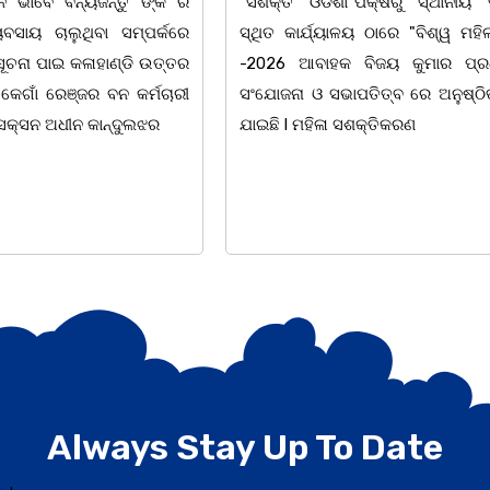
"ପକ୍ଷରୁ ସ୍ଥାନୀୟ ସିଆରପି
ଅବସରରେ ବାଲୁଗାଁସ୍ଥିତ ମା' ଭଗବ
ଳୟ ଠାରେ "ବିଶ୍ୱ ମହିଳା ଦିବସ
ନିକେତନ ର ଓଡ଼ିଆ ଅସ୍ମିତା ଉପରେ 
 ବିଜୟ କୁମାର ପ୍ରଧାନଙ୍କ
ନାଟକ "ଖାଣ୍ଟି ସୁନା" ଗୈ।ରୀ ସାଂସ
ାପତିତ୍ବ ରେ ଅନୁଷ୍ଠିତ ହୋଇ
ପ୍ରତିଷ୍ଠାନ, ଖୋର୍ଦ୍ଧା ଆନୁକୁଲ୍ୟରେ 
ସଶକ୍ତିକରଣ
ହୋଇଯାଇଛି। ଡ଼ଃ ପ୍ରଦୀପ ଭୈମିକ ଙ୍କ
Always Stay Up To Date