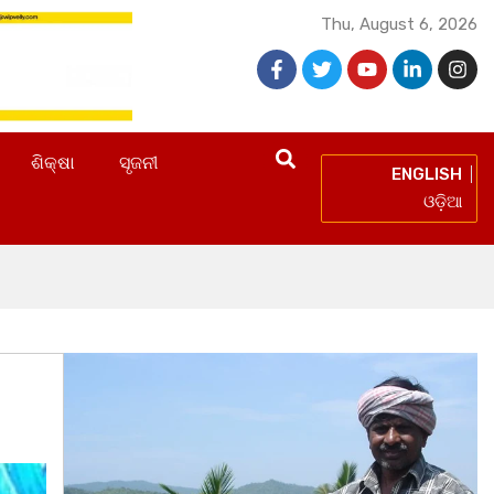
Thu, August 6, 2026
ଶିକ୍ଷା
ସୃଜନୀ
ENGLISH
ଓଡ଼ିଆ