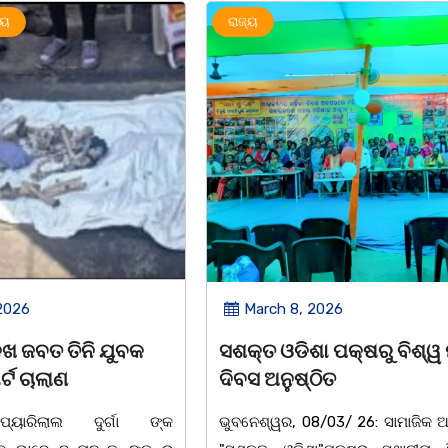
ରାଜ୍ୟ
2026
March 8, 2026
 ପକ୍ଷରୁ ବିଶ୍ୱ ମହିଳା
ଆନ୍ତର୍ଜାତୀୟ ମହିଳା ଦିବସ
ିତ
ଉପଲକ୍ଷେ ନାଟକ ‘ଖାଣ୍ଟି ସୁନା
/03/ 26: ସାମାଜିକ ଅନୁଷ୍ଠାନ
ଚିଲିକା: ଆନ୍ତର୍ଜାତୀୟ ମହିଳା ଦିବ