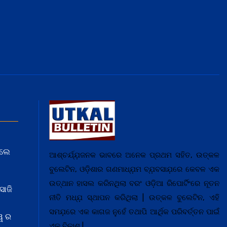
େଲେ
ଆଶ୍ଚର୍ଯ୍ଯ଼ଜନକ ଭାବରେ ଅନେକ ପ୍ରଥମ ସହିତ, ଉତ୍କଳ
ବୁଲେଟିନ, ଓଡ଼ିଶାର ଗଣମାଧ୍ଯ଼ମ ବ୍ଯ଼ବସାଯ଼ରେ କେବଳ ଏକ
ଉତ୍ଥାନ ହାସଲ କରିନଥିଲା ବରଂ ଓଡ଼ିଆ ରିପୋର୍ଟିଂରେ ନୂତନ
ସାଜି
ନୀତି ମଧ୍ଯ଼ ସ୍ଥାପନ କରିଥିଲା | ଉତ୍କଳ ବୁଲେଟିନ, ଏହି
ସମଯ଼ରେ ଏକ କାଗଜ ନୁହେଁ ତଥାପି ଆର୍ଥିକ ପରିବର୍ତ୍ତନ ପାଇଁ
ୱ ର
ଏକ ବିକାଶ |