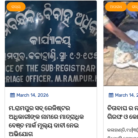
ଅପରାଧ
ରାଜ୍ୟ
ରାଜ୍ୟ
March 14, 2026
March 8, 
ଚିତାବାଘ ର ନଖ ଜବତ ତିନି ଯୁବକ
ସଶକ୍ତ ଓଡିଶା
ଗିରଫ ଓ କୋର୍ଟ ଚାଲାଣ
ଦିବସ ଅନୁଷ୍ଠ
କଳାହାଣ୍ଡି,୧୪|୩(ପ୍ୟାରିଲାଲ ଦୁର୍ଗା ଙ୍କ
ଭୁବନେଶ୍ୱର, 08