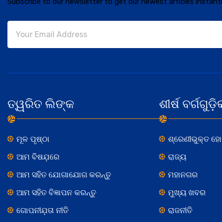
Subscribe to our newsletter to get our newest articles instantl
ତ୍ୱରିତ ଲିଙ୍କ
ଶୀର୍ଷ ବର୍ଗଗୁଡ଼ି
ମୂଳ ପୃଷ୍ଠା
ଶ୍ରେଣୀଭୁକ୍ତ ହ
ଆମ ବିଷଯ଼ରେ
ରାଜ୍ୟ
ଆମ ସହିତ ଯୋଗାଯୋଗ କରନ୍ତୁ
ମହାନଗର
ଆମ ସହିତ ବିଜ୍ଞାପନ କରନ୍ତୁ
ମୁଖ୍ୟ ଖବର
ଗୋପନୀଯ଼ତା ନୀତି
ରାଜନୀତି