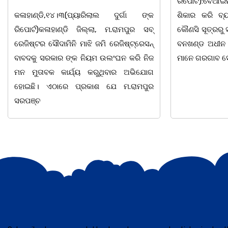
ରିପୋର୍ଟ):ବେଆଇନ ଭାବେ ବନ୍ୟଜନ୍ତୁ ଙ୍କ ର
"ସଶକ୍ତ ଓଡିଶା
ଶିକାର କରି ବ୍ୟବସାୟ ଚାଲୁଥିବା ସମ୍ପର୍କରେ
ସ୍ଥିତ କାର୍ଯ୍ୟା
କୌଣସି ସୂତ୍ରରୁ ସୂଚନା ପାଇ କଳାହାଣ୍ଡି ଉତ୍ତର
-2026 ଆବାହକ
ବନଖଣ୍ଡ ଅଧୀନ କେଗାଁ ରେଞ୍ଜର ବନ କର୍ମଚାରୀ
ସଂଯୋଜନା ଓ ସଭ
ମାନେ ଗରଗାବ ସେକ୍ସନ ଅଧୀନ କାନ୍ଦୁଲଝର
ଯାଇଛି l ମହିଳା 