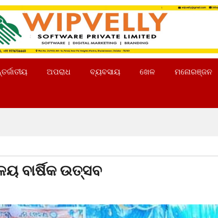
୍ତର୍ଜାତୀୟ
ଅପରାଧ
ବ୍ୟବସାୟ
ଖେଳ
ମନୋରଞ୍ଜନ
ଳୟ ବାର୍ଷିକ ଉତ୍ସବ