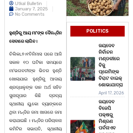
Utkal Bulletin
January 7, 2025
No Comments
POLITICS
ହୁଣ୍ଡିରୁ ଆୟ ମା’ଙ୍କ ଦୈନନ୍ଦିନ
ସେବାରେ ଲାଗିବ।
ଜୟଦେବ
ନିର୍ବାଚନ
ଚିଲିକା,୭।୧ତିନିମାସ ପରେ ଆଜି
ମଣ୍ଡଳୀରେ
ସକାଳ ୧୦ ଘଟିକା ସମୟରେ
ବିଜୁ
ମା’ଭଗବତୀଙ୍କ ଭିତର ହୁଣ୍ଡି
ପ୍ରେମିଙ୍କ
ବିରାଟ ବାଇକ୍
ଖୋଲାଯାଇ ହୁଣ୍ଡିରୁ ଆଦାୟ
ଶୋଭାଯାତ୍ରା
ଶ୍ରଦ୍ଧାଳୁଙ୍କ ଦାନ ଅର୍ଥ ସହିତ
April 17, 2026
ସୁନାରୂପାର କିଛି ଦ୍ରବ୍ୟ
ଜୟଦେବ
ସ୍ଥାନୀୟ ୟୁ.କୋ ବ୍ୟାଙ୍କରେ
ବିଜେପି
ଥିବା ମନ୍ଦିର ଜମା ଖାତାରେ ଜମା
ପକ୍ଷରୁ
କରାଯାଇଛି । ମନ୍ଦିର ପରିଚାଳନା
ମିଶ୍ରଣ
ପର୍ବନାଏବ
କମିଟିର ସଭାପତି, ସ୍ଥାନୀୟ