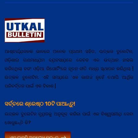
ଆଶ୍ଚର୍ଯ୍ଯ଼ଜନକ ଭାବରେ ଅନେକ ପ୍ରଥମ ସହିତ, ଉତ୍କଳ ବୁଲେଟିନ,
ଓଡ଼ିଶାର ଗଣମାଧ୍ଯ଼ମ ବ୍ଯ଼ବସାଯ଼ରେ କେବଳ ଏକ ଉତ୍ଥାନ ହାସଲ
କରିନଥିଲା ବରଂ ଓଡ଼ିଆ ରିପୋର୍ଟିଂରେ ନୂତନ ନୀତି ମଧ୍ଯ଼ ସ୍ଥାପନ କରିଥିଲା |
ଉତ୍କଳ ବୁଲେଟିନ, ଏହି ସମଯ଼ରେ ଏକ କାଗଜ ନୁହେଁ ତଥାପି ଆର୍ଥିକ
ପରିବର୍ତ୍ତନ ପାଇଁ ଏକ ବିକାଶ |
ସର୍ଚ୍ଚରେ ଶ୍ରେଷ୍ଠ 10ଟି ପାଆନ୍ତୁ!
ଉତ୍କଳ ବୁଲେଟିନ ନ୍ଯ଼ୁଜକୁ ଅନୁକୂଳ କରିବା ପାଇଁ ଏକ ବିଶ୍ୱସନୀଯ଼ ସେବା
ଖୋଜୁଛନ୍ତି କି?
ଏକ ଉକ୍ତି ଅନୁରୋଧ କରନ୍ତୁ