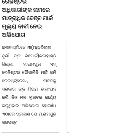
ତିନି ଯୁବକ ଗିରଫ ଓ
ବିଶ୍ୱ ମହିଳା ଦିବସ
କୋର୍ଟ ଚାଲାଣ
ଅନୁଷ୍ଠିତ
କଳାହାଣ୍ଡି,୧୪|୩(ପ୍ୟାରିଲାଲ
ଭୁବନେଶ୍ୱର, 08/03/ 26:
ଦୁର୍ଗା ଙ୍କ ରିପୋର୍ଟ):ବେଆଇନ
ସାମାଜିକ ଅନୁଷ୍ଠାନ "ସଶକ୍ତ
ଭାବେ ବନ୍ୟଜନ୍ତୁ ଙ୍କ ର ଶିକାର
ଓଡିଶା"ପକ୍ଷରୁ ସ୍ଥାନୀୟ
କରି ବ୍ୟବସାୟ ଚାଲୁଥିବା
ସିଆରପି ସ୍ଥିତ କାର୍ଯ୍ୟାଳୟ
ସମ୍ପର୍କରେ କୌଣସି ସୂତ୍ରରୁ
ଠାରେ "ବିଶ୍ୱ ମହିଳା ଦିବସ
ସୂଚନା ପାଇ କଳାହାଣ୍ଡି ଉତ୍ତର
-2026 ଆବାହକ ବିଜୟ କୁମାର
ବନଖଣ୍ଡ ଅଧୀନ କେଗାଁ ରେଞ୍ଜର
ପ୍ରଧାନଙ୍କ ସଂଯୋଜନା ଓ
ବନ କର୍ମଚାରୀ ମାନେ ଗରଗାବ
ସଭାପତିତ୍ବ ରେ ଅନୁଷ୍ଠିତ
ସେକ୍ସନ ଅଧୀନ କାନ୍ଦୁଲଝର
ହୋଇ ଯାଇଛି l ମହିଳା
ସଶକ୍ତିକରଣ