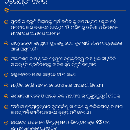
ଟ୍ରେଣ୍ଡିଂ ଖବର
ପୁନର୍ବାର ତ୍ରୁଟି ପିଲାଙ୍କୁ ମୂର୍ଖ କରିବାକୁ ଷଡଯନ୍ତ୍ର ! ଭୁଲ ବହି
ପ୍ରତ୍ୟାହାର ନହେଲେ ଆସନ୍ତା 17 ତାରିଖରୁ ଓଡିଶା ଅଭିଭାବକ
ମହାସଂଘର ଆମରଣ ଅନଶନ
ଆତ୍ମହତ୍ୟା କରୁଥିବା ଯୁବକକୁ ଦେବ ଦୂତ ସାଜି ଜୀବନ ବଞ୍ଚାଇଲେ
ଥାନା ଅଧିକାରୀ।
ନୀଳକଣ୍ଠ ଦାସ ଥିଲେ ବହୁମୁଖୀ ବ୍ୟକ୍ତିତ୍ୱ ର ଅଧିକାରୀ /ତିନି
ସାରସ୍ୱତ ପ୍ରତିଭାଙ୍କୁ ନୀଳକଣ୍ଠ ସ୍ମୃତି ସମ୍ମାନ
ବକୁଳବନର ମହକ ସତ୍ୟବାଦୀ ର ସନ୍ଥ
ମନ୍ଦିର ଚୋରି ମାମଲା ରେପେସାଦାର ଅପରାଧୀ ଗିରଫ।
ଗଣଶିକ୍ଷା ସଚିବ ଓ ଅଭିଭାବକ ମହାସଂଘ ର ଗୁରୁତ୍ୱପୂର୍ଣ ବୈଠକ
*ଓଡ଼ିଶୀ ନୃତ୍ୟାନୁଷ୍ଠାନ ନୃତ୍ୟନିପୁଣା ପକ୍ଷରୁ କଲିକତାସ୍ଥିତ ବାଟା
ହାଉସ୍ ଅଡିଟୋରିୟମଠାରେ ନୃତ୍ୟ ପରିବେଷଣ।
ଜୟଦେବ ଭବନ ରେ ବିଶ୍ୱଭୂଷଣ ହରିଚନ୍ଦନ ଙ୍କ 93 ତମ
ଜନ୍ମମହୋତ୍ସବ ଅନୁଷ୍ଠିତ