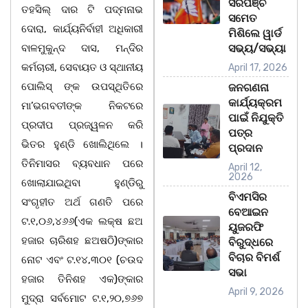
ସରପଞ୍ଚ
ତହସିଲ୍ ଦାର ଟି ପଦ୍ମନାଭ
ସମେତ
ଦୋରା, କାର୍ଯ୍ୟନିର୍ବାହୀ ଅଧିକାରୀ
ମିଶିଲେ ୱାର୍ଡ
ବାଳମୁକୁନ୍ଦ ଦାସ, ମନ୍ଦିର
ସଭ୍ୟ/ସଭ୍ୟା
କର୍ମଚାରୀ, ସେବାୟତ ଓ ସ୍ଥାନୀୟ
April 17, 2026
ପୋଲିସ୍ ଙ୍କ ଉପସ୍ଥିତିରେ
ଜନଗଣନା
କାର୍ଯ୍ୟକ୍ରମ
ମା’ଭଗବତୀଙ୍କ ନିକଟରେ
ପାଇଁ ନିଯୁକ୍ତି
ପ୍ରଦୀପ ପ୍ରଜ୍ୱଳନ କରି
ପତ୍ର
ଭିତର ହୁଣ୍ଡି ଖୋଲିଥିଲେ ।
ପ୍ରଦାନ
ତିନିମାସର ବ୍ୟବଧାନ ପରେ
April 12,
2026
ଖୋଲାଯାଇଥିବା ହୁଣ୍ଡିରୁ
ବିଏମସିର
ସଂଗୃହୀତ ଅର୍ଥ ଗଣତି ପରେ
ବେଆଇନ
ଟ.୧,୦୬,୪୬୬(ଏକ ଲକ୍ଷ ଛଅ
ୟୁଜରଫି
ହଜାର ଚାରିଶହ ଛଅଷଠି)ଙ୍କାର
ବିରୁଦ୍ଧରେ
ବିଚାର ବିମର୍ଶ
ନୋଟ ଏବଂ ଟ.୧୪,୩୦୧ (ଚଉଦ
ସଭା
ହଜାର ତିନିଶହ ଏକ)ଙ୍କାର
April 9, 2026
ମୁଦ୍ରା ସର୍ବମୋଟ ଟ.୧,୨୦,୭୬୭