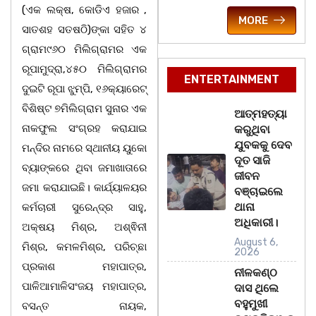
(ଏକ ଲକ୍ଷ, କୋଡିଏ ହଜାର ,
MORE
ସାତଶହ ସତଷଠି)ଙ୍କା ସହିତ ୪
ଗ୍ରାମ୯୬୦ ମିଲିଗ୍ରାମର ଏକ
ରୂପାମୁଦ୍ରା,୪୫୦ ମିଲିଗ୍ରାମର
ENTERTAINMENT
ଦୁଇଟି ରୂପା ଝୁମ୍ପି, ୧୬କ୍ୟାରେଟ୍
ବିଶିଷ୍ଟ ୭ମିଲିଗ୍ରାମ ସୁନାର ଏକ
ଆତ୍ମହତ୍ୟା
ନାକଫୁଲ ସଂଗ୍ରହ କରାଯାଇ
କରୁଥିବା
ଯୁବକକୁ ଦେବ
ମନ୍ଦିର ନାମରେ ସ୍ଥାନୀୟ ୟୁକୋ
ଦୂତ ସାଜି
ବ୍ୟାଙ୍କରେ ଥିବା ଜମାଖାତାରେ
ଜୀବନ
ଜମା କରାଯାଇଛି। କାର୍ଯ୍ୟାଳୟର
ବଞ୍ଚାଇଲେ
ଥାନା
କର୍ମଚାରୀ ସୁରେନ୍ଦ୍ର ସାହୁ,
ଅଧିକାରୀ।
ଅକ୍ଷୟ ମିଶ୍ର, ଅଶ୍ଵିନୀ
August 6,
ମିଶ୍ର, କମଳମିଶ୍ର, ପରିଚ୍ଛା
2026
ପ୍ରକାଶ ମହାପାତ୍ର,
ନୀଳକଣ୍ଠ
ପାଳିଆମାଳିସଂଜୟ ମହାପାତ୍ର,
ଦାସ ଥିଲେ
ବହୁମୁଖୀ
ବସନ୍ତ ନାୟକ,