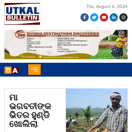
Thu, August 6, 2026
ମା
ଭଗବତୀଙ୍କ
ଭିତର ହୁଣ୍ଡି
ଖୋଲିଲା