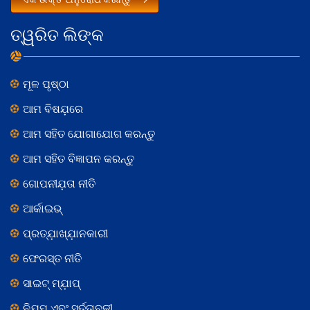
ତ୍ୱରିତ ଲିଙ୍କ
ମୂଳ ପୃଷ୍ଠା
ଆମ ବିଷଯ଼ରେ
ଆମ ସହିତ ଯୋଗାଯୋଗ କରନ୍ତୁ
ଆମ ସହିତ ବିଜ୍ଞାପନ କରନ୍ତୁ
ଗୋପନୀଯ଼ତା ନୀତି
ଆର୍କାଇଭ୍
ପ୍ରତ୍ଯ଼ାଖ୍ଯ଼ାନକାରୀ
ଫେରସ୍ତ ନୀତି
ସାଇଟ୍ ମ୍ଯ଼ାପ୍
ନିଯ଼ମ ଏବଂ ସର୍ତ୍ତାବଳୀ