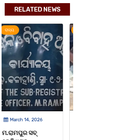
RELATED NEWS
ଅପରାଧ
ରାଜ୍ୟ
ରାଜ୍ୟ
March 14, 2026
March 8, 2026
ଚିତାବାଘ ର ନଖ ଜବତ
ସଶକ୍ତ ଓଡିଶା ପକ୍ଷରୁ