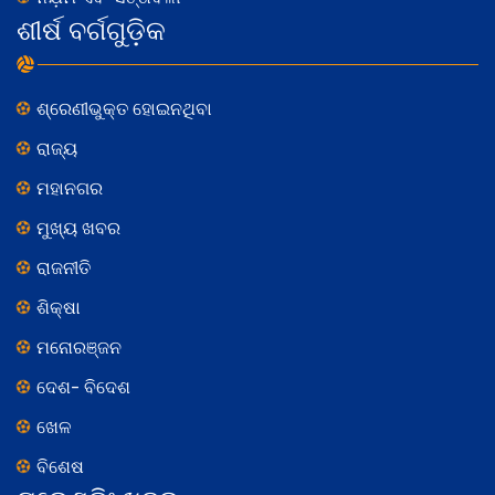
ଶୀର୍ଷ ବର୍ଗଗୁଡ଼ିକ
ଶ୍ରେଣୀଭୁକ୍ତ ହୋଇନଥିବା
ରାଜ୍ୟ
ମହାନଗର
ମୁଖ୍ୟ ଖବର
ରାଜନୀତି
ଶିକ୍ଷା
ମନୋରଞ୍ଜନ
ଦେଶ- ବିଦେଶ
ଖେଳ
ବିଶେଷ