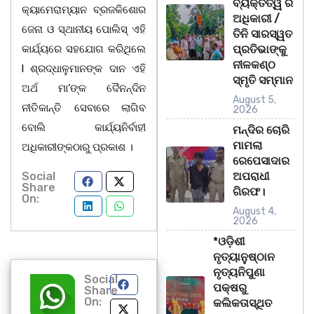
ବ୍ୟକ୍ତିତ୍ୱ ର
କ୍ୟାମେରାମ୍ୟାନ ବ୍ରଜକିଶୋର
ଅଧିକାରୀ /
ଜେନା ଓ ସ୍ଥାନୀୟ ପୋଲିସ୍ ଏହି
ତିନି ସାରସ୍ୱତ
କାର୍ଯ୍ୟରେ ସହଯୋଗ କରିଥିଲେ
ପ୍ରତିଭାଙ୍କୁ
ନୀଳକଣ୍ଠ
l ଶ୍ରଦ୍ଧାଳୁମାନଙ୍କ ଦାନ ଏହି
ସ୍ମୃତି ସମ୍ମାନ
ଅର୍ଥ ମା’ଙ୍କ ଦୈନନ୍ଦିନ
August 5,
ନୀତିକାନ୍ତି ସେବାରେ ଲାଗିବ
2026
ବୋଲି କାର୍ଯ୍ୟନିର୍ବାହୀ
ମନ୍ଦିର ଚୋରି
ମାମଲା
ଅଧିକାରୀଙ୍କଠାରୁ ପ୍ରକାଶ ।
ରେପେସାଦାର
Social
ଅପରାଧୀ
Share
ଗିରଫ।
On:
August 4,
2026
*ଓଡ଼ିଶୀ
ନୃତ୍ୟାନୁଷ୍ଠାନ
ନୃତ୍ୟନିପୁଣା
Social
ପକ୍ଷରୁ
Share
On:
କଲିକତାସ୍ଥିତ