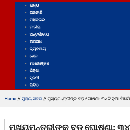
ରାଜ୍ୟ
ରାଜନୀତି
ମହାନଗର
ଜାତୀୟ
ଅନ୍ତର୍ଜାତୀୟ
ଅପରାଧ
ବ୍ୟବସାୟ
ଖେଳ
ମନୋରଞ୍ଜନ
ଶିକ୍ଷା
ସୃଜନୀ
ଭିଡିଓ
Home
//
ମୁଖ୍ୟ ଖବର
//
ମୁଖ୍ୟମନ୍ତ୍ରୀଙ୍କ ବଡ଼ ଘୋଷଣା: ୩୪ଟି ନୂଆ ବିଜ୍ଞ
ମୁଖ୍ୟମନ୍ତ୍ରୀଙ୍କ ବଡ଼ ଘୋଷଣା: ୩୪ଟ