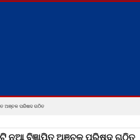
ାପିତ ଅଞ୍ଚଳ ପରିଷଦ ଗଠିତ
ି ନୂଆ ବିଜ୍ଞାପିତ ଅଞ୍ଚଳ ପରିଷଦ ଗଠିତ