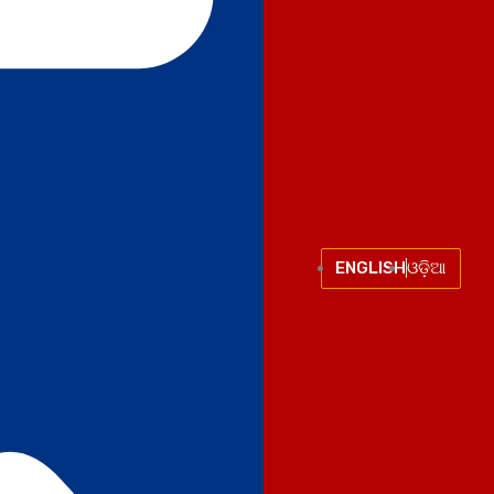
ENGLISH
ଓଡ଼ିଆ