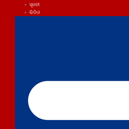
ସୃଜନୀ
ଭିଡିଓ