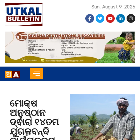
Sun, August 9, 2026
ମୋକ୍ଷ
ଅନୁଷ୍ଠାନ
ଦ୍ଵାରା ୧୪ତମ
ଯୁଗଳବନ୍ଦି