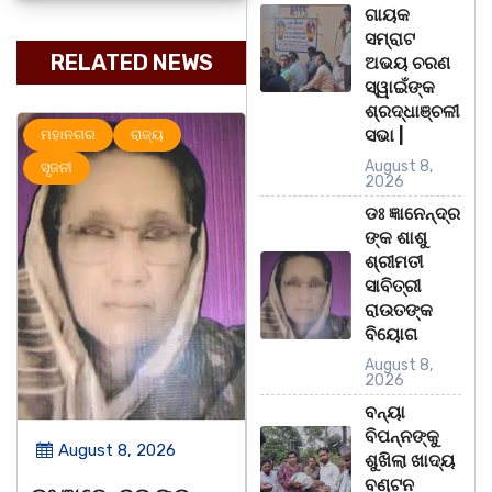
ଗାୟକ
ସମ୍ରାଟ
RELATED NEWS
ଅଭୟ ଚରଣ
ସ୍ୱାଇଁଙ୍କ
ଶ୍ରଦ୍ଧାଞ୍ଚଳୀ
ସଭା |
ମହାନଗର
ରାଜ୍ୟ
ମହାନଗର
ରାଜ୍ୟ
August 8,
ସୃଜନୀ
2026
ଡଃ ଜ୍ଞାନେନ୍ଦ୍ର
ଙ୍କ ଶାଶୁ
ଶ୍ରୀମତୀ
ସାବିତ୍ରୀ
ରାଉତଙ୍କ
ବିୟୋଗ
August 8,
2026
ବନ୍ୟା
ବିପନ୍ନଙ୍କୁ
August 8, 2026
August 8, 2026
ଶୁଖିଲା ଖାଦ୍ୟ
ବଣ୍ଟନ