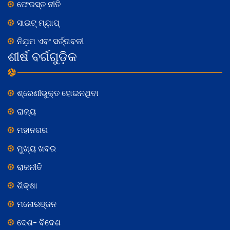
ଫେରସ୍ତ ନୀତି
ସାଇଟ୍ ମ୍ଯ଼ାପ୍
ନିଯ଼ମ ଏବଂ ସର୍ତ୍ତାବଳୀ
ଶୀର୍ଷ ବର୍ଗଗୁଡ଼ିକ
ଶ୍ରେଣୀଭୁକ୍ତ ହୋଇନଥିବା
ରାଜ୍ୟ
ମହାନଗର
ମୁଖ୍ୟ ଖବର
ରାଜନୀତି
ଶିକ୍ଷା
ମନୋରଞ୍ଜନ
ଦେଶ- ବିଦେଶ