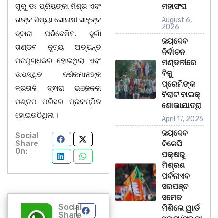
ଗୁରୁ ଡଃ ପ୍ରିୟଙ୍କା ମିଶ୍ର ଏବଂ
ମହାସଂଘ
ତାଙ୍କ ଶିଷ୍ୟା ସୋନାଷୀ ସାହୁଙ୍କ
August 6,
2026
ଦ୍ବାରା ପରିବେଷିତ, ଦୁର୍ଗା
ଜୟଦେବ
ତାଣ୍ଡବ ନୃତ୍ୟ ଅତ୍ୟନ୍ତ
ନିର୍ବାଚନ
ମନମୁଗ୍ଧକର ହୋଇଥିଲା ଏବଂ
ମଣ୍ଡଳୀରେ
ବିଜୁ
ଉପସ୍ଥିତ ଦର୍ଶକମାନଙ୍କ
ପ୍ରେମିଙ୍କ
କରତାଳି ଦ୍ଵାରା ଭଞ୍ଜକଳା
ବିରାଟ ବାଇକ୍
ମଣ୍ଡପ ପରିସର ପ୍ରକମ୍ପିତ
ଶୋଭାଯାତ୍ରା
ହୋଇଉଠିଥିଲା ।
April 17, 2026
ଜୟଦେବ
Social
Share
ବିଜେପି
On:
ପକ୍ଷରୁ
ମିଶ୍ରଣ
ପର୍ବନାଏବ
ସରପଞ୍ଚ
ସମେତ
Social
ମିଶିଲେ ୱାର୍ଡ
Share