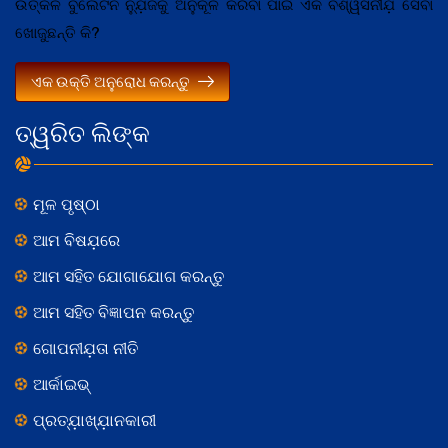
ଉତ୍କଳ ବୁଲେଟିନ ନ୍ଯ଼ୁଜକୁ ଅନୁକୂଳ କରିବା ପାଇଁ ଏକ ବିଶ୍ୱସନୀଯ଼ ସେବା
ଖୋଜୁଛନ୍ତି କି?
ଏକ ଉକ୍ତି ଅନୁରୋଧ କରନ୍ତୁ
ତ୍ୱରିତ ଲିଙ୍କ
ମୂଳ ପୃଷ୍ଠା
ଆମ ବିଷଯ଼ରେ
ଆମ ସହିତ ଯୋଗାଯୋଗ କରନ୍ତୁ
ଆମ ସହିତ ବିଜ୍ଞାପନ କରନ୍ତୁ
ଗୋପନୀଯ଼ତା ନୀତି
ଆର୍କାଇଭ୍
ପ୍ରତ୍ଯ଼ାଖ୍ଯ଼ାନକାରୀ