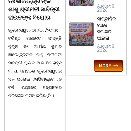
ଡଃ ଜ୍ଞାନେନ୍ଦ୍ର ଙ୍କ
ବନ୍ୟା ବିପନ୍ନଙ୍କୁ
August 8,
ଶାଶୁ ଶ୍ରୀମତୀ ସାବିତ୍ରୀ
ଶୁଖିଲା ଖାଦ୍ୟ ବଣ୍ଟନ
2026
ରାଉତଙ୍କ ବିୟୋଗ
ସାମ୍ବାଦିକ
07/08/26 ବନ୍ୟା ବିପନ୍ନଙ୍କ
ମାନେ
ଭୁବନେଶ୍ୱର-୦୭/୦୮/୨୦୨୬:
ଉଦେଶ୍ୟରେ ଦଶରଥପୁର ଯୁବ
ସମାଜର
ଆଇନା
ବରିଷ୍ଠ ରାଜନେତା, ସଂସ୍କୃତି
କଂଗ୍ରେସ ପକ୍ଷରୁ ରିଲିଫ
ପୁରୁଷ ଡଃ ଆର୍ଯ୍ୟ କୁମାର
ସାମଗ୍ରୀ ବଣ୍ଟନ କରାଯାଇଥିବା
August 8,
2026
ଜ୍ଞାନେନ୍ଦ୍ରଙ୍କ ଶାଶୁ ଶ୍ରୀମତୀ
ଦେଖାଯାଇଛି । ବ୍ଲକସ୍ଥ କସପା,
ସାବିତ୍ରୀ ରାଉତ ଆଜି ଅପରାହ୍ନ
ତରପଦା, ମଲିକାପୁର, ନିଜାମପୁର,
MORE
୩ ଘ. ସମୟରେ ଭୁବନେଶ୍ୱରର
ଦୁଦୁରାଅଣ୍ଟା, କମାରଡିହ, କୟାଁ
ଏକ ଘରୋଇ ହସ୍ପିଟାଲ୍ରେ ୮୭
ଆଦି ପଞ୍ଚାୟତରେ ପ୍ରାୟ ୧୫
ବର୍ଷ ବୟସରେ ହୃଦ୍ଘାତରେ
ଶହ ପରିବାରକୁ ମୁଡି, ବିସ୍କୁଟ,
ପରଲୋକ ଗମନ କରିଛନ୍ତି ।