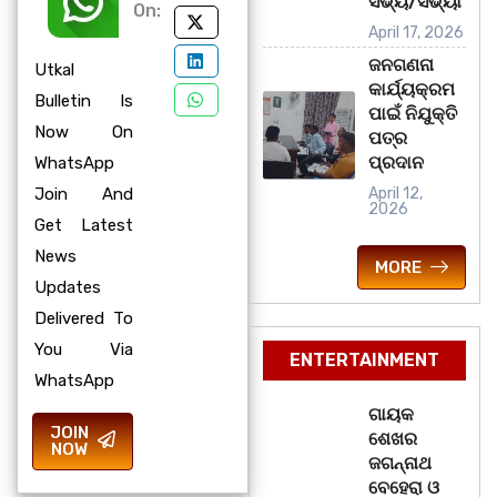
ସଭ୍ୟ/ସଭ୍ୟା
On:
April 17, 2026
ଜନଗଣନା
Utkal
କାର୍ଯ୍ୟକ୍ରମ
Bulletin Is
ପାଇଁ ନିଯୁକ୍ତି
Now On
ପତ୍ର
ପ୍ରଦାନ
WhatsApp
Join And
April 12,
2026
Get Latest
News
MORE
Updates
Delivered To
You Via
ENTERTAINMENT
WhatsApp
ଗାୟକ
JOIN
ଶେଖର
NOW
ଜଗନ୍ନାଥ
ବେହେରା ଓ