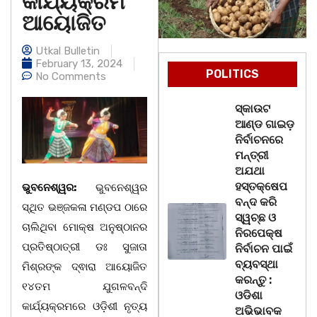
କାର୍ଯ୍ୟକ୍ରମ
ଆୟୋଜିତ
Utkal Bulletin
February 13, 2024
POLITICS
No Comments
ସ୍କାଉଟ
ଆଣ୍ଡ ଗାଇଡ଼
ନିର୍ବାଚନରେ
ମନ୍ତ୍ରୀ
ଅଯଥା
ହସ୍ତକ୍ଷେପ
ଭୁବନେଶ୍ୱର:
ଭୁବନେଶ୍ୱର
ବନ୍ଦ କରି
ସ୍ଥିତ ଭଞ୍ଜକଳା ମଣ୍ଡପ ଠାରେ
ସ୍ୱଚ୍ଛ ଓ
ଚାଲିଥିବା ମୋକ୍ଷ ଅନୁଷ୍ଠାନର
ନିରପେକ୍ଷ
ପ୍ରତିଷ୍ଠାତ୍ରୀ ଡଃ ସୁଜାତା
ନିର୍ବାଚନ ପାଇଁ
ବ୍ୟବସ୍ଥା
ମିଶ୍ରଙ୍କ ଦ୍ଵାରା ଆୟୋଜିତ
କରନ୍ତୁ :
୧୪ତମ ଯୁଗଳବନ୍ଦି
ଓଡିଶା
କାର୍ଯ୍ୟକ୍ରମରେ ଓଡ଼ିଶୀ ନୃତ୍ୟ
ଅଭିଭାବକ