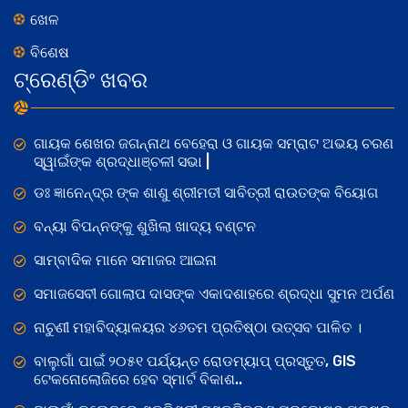
ଖେଳ
ବିଶେଷ
ଟ୍ରେଣ୍ଡିଂ ଖବର
ଗାୟକ ଶେଖର ଜଗନ୍ନାଥ ବେହେରା ଓ ଗାୟକ ସମ୍ରାଟ ଅଭୟ ଚରଣ
ସ୍ୱାଇଁଙ୍କ ଶ୍ରଦ୍ଧାଞ୍ଚଳୀ ସଭା |
ଡଃ ଜ୍ଞାନେନ୍ଦ୍ର ଙ୍କ ଶାଶୁ ଶ୍ରୀମତୀ ସାବିତ୍ରୀ ରାଉତଙ୍କ ବିୟୋଗ
ବନ୍ୟା ବିପନ୍ନଙ୍କୁ ଶୁଖିଲା ଖାଦ୍ୟ ବଣ୍ଟନ
ସାମ୍ବାଦିକ ମାନେ ସମାଜର ଆଇନା
ସମାଜସେବୀ ଗୋଲାପ ଦାସଙ୍କ ଏକାଦଶାହରେ ଶ୍ରଦ୍ଧା ସୁମନ ଅର୍ପଣ
ନାଚୁଣୀ ମହାବିଦ୍ୟାଳୟର ୪୬ତମ ପ୍ରତିଷ୍ଠା ଉତ୍ସବ ପାଳିତ ।
ବାଲୁଗାଁ ପାଇଁ ୨୦୫୧ ପର୍ଯ୍ୟନ୍ତ ରୋଡମ୍ୟାପ୍ ପ୍ରସ୍ତୁତ, GIS
ଟେକନୋଲୋଜିରେ ହେବ ସ୍ମାର୍ଟ ବିକାଶ..