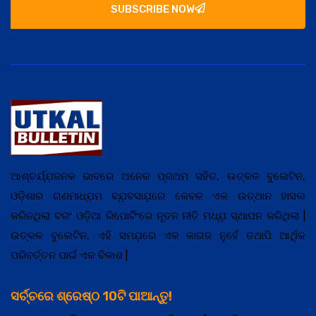
SUBSCRIBE NOW
ଆଶ୍ଚର୍ଯ୍ଯ଼ଜନକ ଭାବରେ ଅନେକ ପ୍ରଥମ ସହିତ, ଉତ୍କଳ ବୁଲେଟିନ,
ଓଡ଼ିଶାର ଗଣମାଧ୍ଯ଼ମ ବ୍ଯ଼ବସାଯ଼ରେ କେବଳ ଏକ ଉତ୍ଥାନ ହାସଲ
କରିନଥିଲା ବରଂ ଓଡ଼ିଆ ରିପୋର୍ଟିଂରେ ନୂତନ ନୀତି ମଧ୍ଯ଼ ସ୍ଥାପନ କରିଥିଲା |
ଉତ୍କଳ ବୁଲେଟିନ, ଏହି ସମଯ଼ରେ ଏକ କାଗଜ ନୁହେଁ ତଥାପି ଆର୍ଥିକ
ପରିବର୍ତ୍ତନ ପାଇଁ ଏକ ବିକାଶ |
ସର୍ଚ୍ଚରେ ଶ୍ରେଷ୍ଠ 10ଟି ପାଆନ୍ତୁ!