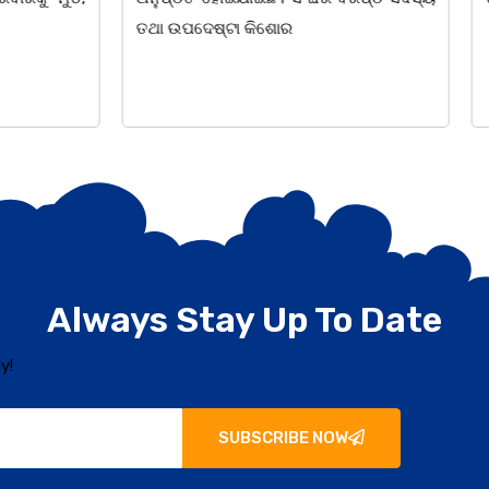
 କିଶୋର
Always Stay Up To Date
y!
SUBSCRIBE NOW