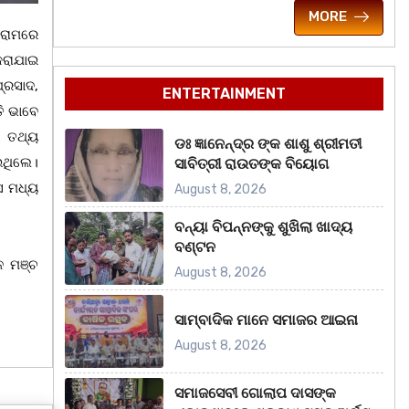
MORE
୍ରାମରେ
କରାଯାଇ
୍ରସାଦ,
ENTERTAINMENT
ି ଭାବେ
ନ ତଥ୍ୟ
ଡଃ ଜ୍ଞାନେନ୍ଦ୍ର ଙ୍କ ଶାଶୁ ଶ୍ରୀମତୀ
ଇଥିଲେ।
ସାବିତ୍ରୀ ରାଉତଙ୍କ ବିୟୋଗ
ାସ ମଧ୍ୟ
August 8, 2026
ବନ୍ୟା ବିପନ୍ନଙ୍କୁ ଶୁଖିଲା ଖାଦ୍ୟ
ବଣ୍ଟନ
ନ ମଞ୍ଚ
August 8, 2026
ସାମ୍ବାଦିକ ମାନେ ସମାଜର ଆଇନା
August 8, 2026
ସମାଜସେବୀ ଗୋଲାପ ଦାସଙ୍କ