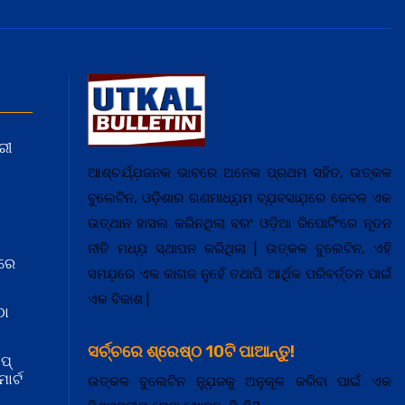
ରୀ
ଆଶ୍ଚର୍ଯ୍ଯ଼ଜନକ ଭାବରେ ଅନେକ ପ୍ରଥମ ସହିତ, ଉତ୍କଳ
ବୁଲେଟିନ, ଓଡ଼ିଶାର ଗଣମାଧ୍ଯ଼ମ ବ୍ଯ଼ବସାଯ଼ରେ କେବଳ ଏକ
ଉତ୍ଥାନ ହାସଲ କରିନଥିଲା ବରଂ ଓଡ଼ିଆ ରିପୋର୍ଟିଂରେ ନୂତନ
ନୀତି ମଧ୍ଯ଼ ସ୍ଥାପନ କରିଥିଲା | ଉତ୍କଳ ବୁଲେଟିନ, ଏହି
ରେ
ସମଯ଼ରେ ଏକ କାଗଜ ନୁହେଁ ତଥାପି ଆର୍ଥିକ ପରିବର୍ତ୍ତନ ପାଇଁ
ଏକ ବିକାଶ |
ଠା
ସର୍ଚ୍ଚରେ ଶ୍ରେଷ୍ଠ 10ଟି ପାଆନ୍ତୁ!
ପ୍
ାର୍ଟ
ଉତ୍କଳ ବୁଲେଟିନ ନ୍ଯ଼ୁଜକୁ ଅନୁକୂଳ କରିବା ପାଇଁ ଏକ