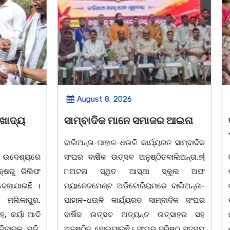
 2026
August 7, 2026
 ମାନେ ସମାଜର ଆଇନା
ସମାଜସେବୀ ଗୋଲାପ ଦାସଙ୍କ
ଏକାଦଶାହରେ ଶ୍ରଦ୍ଧା ସୁମନ 
ଳ-ଧଉଳି କାର୍ଯ୍ୟରତ ସାମ୍ବାଦିକ
ତ୍ସବ ଅନୁଷ୍ଠିତବାଲିଅନ୍ତା,୭|
ଚିଲିକା, ୭। ୮:ଚିଲିକା ବ୍ଲକ କୁମାଣ୍ଡ
ଥିତ ଆସ୍ଥା ସ୍କୁଲ ଅଫ
ପଞ୍ଚାୟତ କୁମାଣ୍ଡାଳ ଗ୍ରାମ ନିବାସୀ
 ଅଡିଟୋରିୟମରେ ବାଲିଅନ୍ତା-
ଦାସଙ୍କ ପତ୍ନୀ ତଥା ଚିଲିକା ଆଞ୍ଚଳି
ାର୍ଯ୍ୟରତ ସାମ୍ବାଦିକ ସଂଘର
ପରିଷଦର ସମ୍ପାଦକ ପ୍ରମୋଦ କୁମାର 
ସବ ଅତ୍ୟନ୍ତ ଉତ୍ସାହର ସହ
ମା' ଗୋଲାପ ଦାସ (୮୫)ଙ୍କ ଏକ
ାଇଛି। ସଂଘର ବରିଷ୍ଠ ସଦସ୍ୟ
ଶ୍ରଦ୍ଧାଞ୍ଚଳୀ ସଭା ଅନୁଷ୍ଠିତ ହୋଇଥିଲା