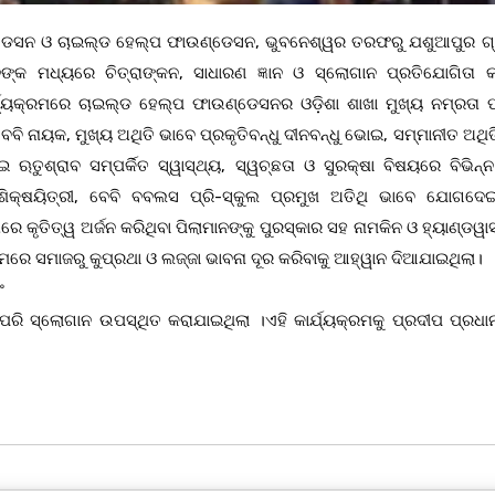
୍ଡେସନ ଓ ଚାଇଲ୍ଡ ହେଲ୍ପ ଫାଉଣ୍ଡେସନ, ଭୁବନେଶ୍ୱର ତରଫରୁ ଯଶୁଆପୁର ଗ
୍କ ମଧ୍ୟରେ ଚିତ୍ରାଙ୍କନ, ସାଧାରଣ ଜ୍ଞାନ ଓ ସ୍ଲୋଗାନ ପ୍ରତିଯୋଗିତା 
୍ଯ୍ୟକ୍ରମରେ ଚାଇଲ୍ଡ ହେଲ୍ପ ଫାଉଣ୍ଡେସନର ଓଡ଼ିଶା ଶାଖା ମୁଖ୍ୟ ନମ୍ରତା ପ
 ନାୟକ, ମୁଖ୍ୟ ଅଥିତି ଭାବେ ପ୍ରକୃତିବନ୍ଧୁ ଦୀନବନ୍ଧୁ ଭୋଇ, ସମ୍ମାନୀତ ଅଥିତ
ତୁଶ୍ରାବ ସମ୍ପର୍କିତ ସ୍ୱାସ୍ଥ୍ୟ, ସ୍ୱଚ୍ଛତା ଓ ସୁରକ୍ଷା ବିଷୟରେ ବିଭିନ୍
କ୍ଷୟିତ୍ରୀ, ବେବି ବବଲସ ପ୍ରି-ସ୍କୁଲ ପ୍ରମୁଖ ଅତିଥି ଭାବେ ଯୋଗଦେ
 କୃତିତ୍ୱ ଅର୍ଜନ କରିଥିବା ପିଲାମାନଙ୍କୁ ପୁରସ୍କାର ସହ ନାମକିନ ଓ ହ୍ୟାଣ୍ଡୱ
 ସମାଜରୁ କୁପ୍ରଥା ଓ ଲଜ୍ଜା ଭାବନା ଦୂର କରିବାକୁ ଆହ୍ୱାନ ଦିଆଯାଇଥିଲା।
ଂ
ନ” ପରି ସ୍ଲୋଗାନ ଉପସ୍ଥିତ କରାଯାଇଥିଲା ।ଏହି କାର୍ଯ୍ୟକ୍ରମକୁ ପ୍ରଦୀପ ପ୍ରଧା