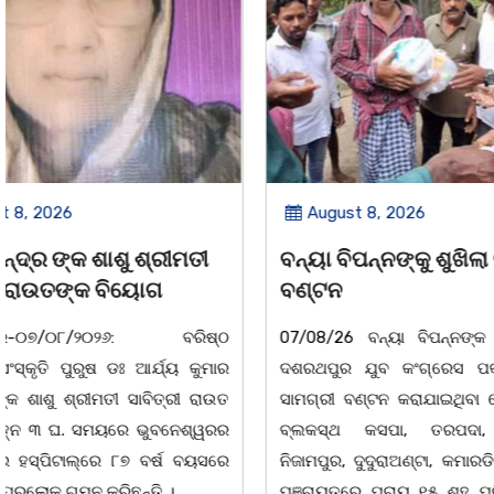
August 8, 2026
August 8,
ବନ୍ୟା ବିପନ୍ନଙ୍କୁ ଶୁଖିଲା ଖାଦ୍ୟ
ସାମ୍ବାଦିକ
ବଣ୍ଟନ
ବାଲିଅନ୍ତା-ପାହା
07/08/26 ବନ୍ୟା ବିପନ୍ନଙ୍କ ଉଦେଶ୍ୟରେ
ସଂଘର ବାର୍ଷିକ ଉ
ଦଶରଥପୁର ଯୁବ କଂଗ୍ରେସ ପକ୍ଷରୁ ରିଲିଫ
୮:ଅଟଳା ସ୍
ସାମଗ୍ରୀ ବଣ୍ଟନ କରାଯାଇଥିବା ଦେଖାଯାଇଛି ।
ମ୍ୟାନେଜମେଣ୍ଟ
ବ୍ଲକସ୍ଥ କସପା, ତରପଦା, ମଲିକାପୁର,
ପାହାଳ-ଧଉଳି କ
ନିଜାମପୁର, ଦୁଦୁରାଅଣ୍ଟା, କମାରଡିହ, କୟାଁ ଆଦି
ବାର୍ଷିକ ଉତ୍
ପଞ୍ଚାୟତରେ ପ୍ରାୟ ୧୫ ଶହ ପରିବାରକୁ ମୁଡି,
ଅନୁଷ୍ଠିତ ହୋଇଯ