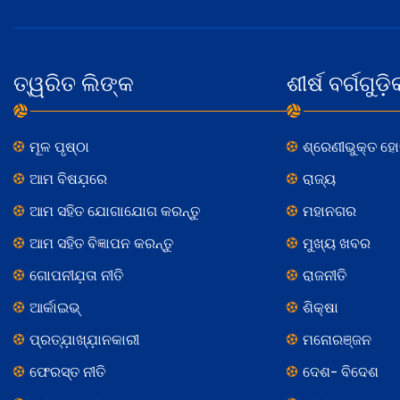
ତ୍ୱରିତ ଲିଙ୍କ
ଶୀର୍ଷ ବର୍ଗଗୁଡ଼ି
ମୂଳ ପୃଷ୍ଠା
ଶ୍ରେଣୀଭୁକ୍ତ ହ
ଆମ ବିଷଯ଼ରେ
ରାଜ୍ୟ
ଆମ ସହିତ ଯୋଗାଯୋଗ କରନ୍ତୁ
ମହାନଗର
ଆମ ସହିତ ବିଜ୍ଞାପନ କରନ୍ତୁ
ମୁଖ୍ୟ ଖବର
ଗୋପନୀଯ଼ତା ନୀତି
ରାଜନୀତି
ଆର୍କାଇଭ୍
ଶିକ୍ଷା
ପ୍ରତ୍ଯ଼ାଖ୍ଯ଼ାନକାରୀ
ମନୋରଞ୍ଜନ
ଫେରସ୍ତ ନୀତି
ଦେଶ- ବିଦେଶ