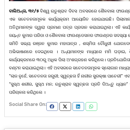
ବାଲିଅନ୍ତା, ୩୧/୫
ବିଶ୍ୱ ଋତୁଶ୍ରାବ ଦିବସ ଅବସରରେ ଶୈଳବାଳା ଫାଉଣ
ଏକ ସଚେତନତାମୂଳକ କାର୍ଯ୍ୟକ୍ରମ ଆୟୋଜିତ ହୋଇଯାଇଛି। ପିଲାମାନଙ
ଅତିଥିମାନଙ୍କ ଦ୍ୱାରା ପ୍ରମାଣ ପତ୍ର ପ୍ରଦାନ କରାଯାଇଥିଲା। ଏହି କାର
ଜୟନ୍ତ କୁମାର ପରିଡା ଓ ଶୈଳବାଳା ଫାଉଣ୍ଡେସନର ଫାଉଣ୍ଡର ସଦସ୍ୟା ବେବି
ସମିତି ସଭ୍ୟ ରଞ୍ଜନ କୁମାର ମହାପାତ୍ର , ଶସ୍ମିତା ଚୌଧୁରୀ ଯୋଗଦେଇ ଋ
ଅଭିଭାଷଣରେ ଦେଇଥିଲେ । ଅନ୍ୟମାନଙ୍କ ମଧ୍ୟରେ ମମି ଘଡ଼ାଇ, ଶି
କାର୍ଯ୍ୟକ୍ରମରେ ୩୦ରୁ ଅଧିକ ପିଲା ଅଂଶଗ୍ରହଣ କରିଥିଲେ। ପ୍ରତିଯୋଗିତାରେ
ବଣ୍ଟନ କରାଯାଇଥିଲା। ଏହି ଅବସରରେ ସଚେତନତାମୂଳକ ସ୍ଲୋଗାନ ମାଧ୍ୟମରେ
“ଲାଜ ନୁହେଁ, ସଚେତନତା ଜରୁରୀ; ସ୍ୱଚ୍ଛତା ହିଁ ନାରୀର ସୁରକ୍ଷା ପାଚେରୀ” ଏବ
“ସୁସ୍ଥ ଶରୀର, ସୁସ୍ଥ ମନ; ଋତୁଶ୍ରାବ ସ୍ୱଚ୍ଛତା ପ୍ରତି ଦିଅନ୍ତୁ ଧ୍ୟା
ପରିଚାଳନା କରିଥିଲେ ।
Social Share On: