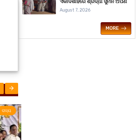
ଏକାଦଶାହରେ ଶ୍ରଦ୍ଧା ସୁମନ ଅର୍ପଣ
August 7, 2026
MORE
ରାଜ୍ୟ
ସୃଜନୀ
ରାଜ୍