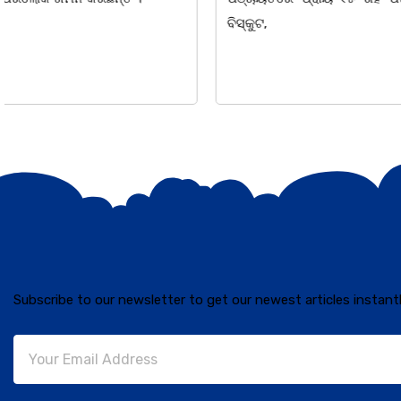
ବିସ୍କୁଟ,
ତଥା ଉପଦେଷ୍ଟା
Subscribe to our newsletter to get our newest articles instantl