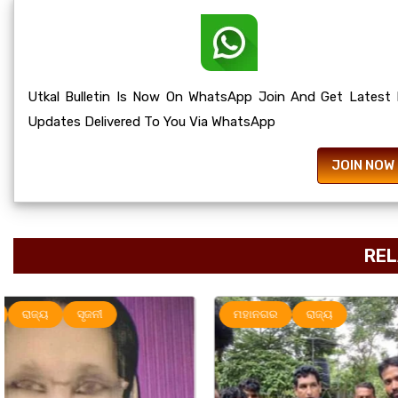
Utkal Bulletin Is Now On WhatsApp Join And Get Latest
Updates Delivered To You Via WhatsApp
JOIN NOW
REL
ମହାନଗର
ରାଜ୍ୟ
ରାଜ୍ୟ