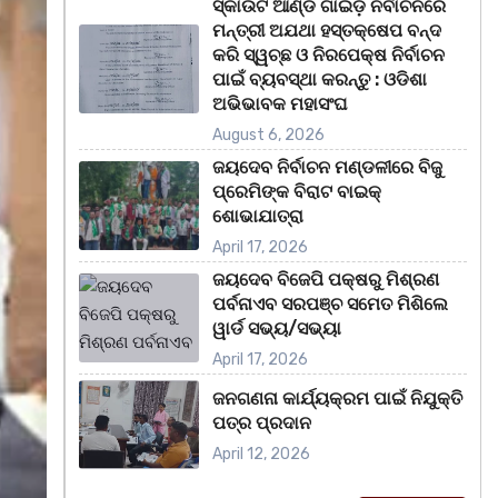
ସ୍କାଉଟ ଆଣ୍ଡ ଗାଇଡ଼ ନିର୍ବାଚନରେ
ମନ୍ତ୍ରୀ ଅଯଥା ହସ୍ତକ୍ଷେପ ବନ୍ଦ
କରି ସ୍ୱଚ୍ଛ ଓ ନିରପେକ୍ଷ ନିର୍ବାଚନ
ପାଇଁ ବ୍ୟବସ୍ଥା କରନ୍ତୁ : ଓଡିଶା
ଅଭିଭାବକ ମହାସଂଘ
August 6, 2026
ଜୟଦେବ ନିର୍ବାଚନ ମଣ୍ଡଳୀରେ ବିଜୁ
ପ୍ରେମିଙ୍କ ବିରାଟ ବାଇକ୍
ଶୋଭାଯାତ୍ରା
April 17, 2026
ଜୟଦେବ ବିଜେପି ପକ୍ଷରୁ ମିଶ୍ରଣ
ପର୍ବନାଏବ ସରପଞ୍ଚ ସମେତ ମିଶିଲେ
ୱାର୍ଡ ସଭ୍ୟ/ସଭ୍ୟା
April 17, 2026
ଜନଗଣନା କାର୍ଯ୍ୟକ୍ରମ ପାଇଁ ନିଯୁକ୍ତି
ପତ୍ର ପ୍ରଦାନ
April 12, 2026