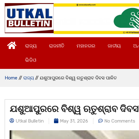
ରାଜ୍ୟ
ରାଜନୀତି
ମହାନଗର
ଜାତୀୟ
ଅନ
ଭିଡିଓ
Home
//
ରାଜ୍ୟ
//
ଯଶୁଆପୁରରେ ବିଶ୍ୱ ଋତୁଶ୍ରାବ ଦିବସ ପାଳିତ
ଯଶୁଆପୁରରେ ବିଶ୍ୱ ଋତୁଶ୍ରାବ ଦିବସ
Utkal Bulletin
May 31, 2026
No Comments