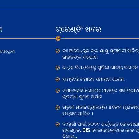
କ
ଟ୍ରେଣ୍ଡିଂ ଖବର
ଡଃ ଜ୍ଞାନେନ୍ଦ୍ର ଙ୍କ ଶାଶୁ ଶ୍ରୀମତୀ ସାବିତ୍
ୋଇନଥିବା
ରାଉତଙ୍କ ବିୟୋଗ
ବନ୍ୟା ବିପନ୍ନଙ୍କୁ ଶୁଖିଲା ଖାଦ୍ୟ ବଣ୍ଟନ
ସାମ୍ବାଦିକ ମାନେ ସମାଜର ଆଇନା
ସମାଜସେବୀ ଗୋଲାପ ଦାସଙ୍କ ଏକାଦଶାହ
ଶ୍ରଦ୍ଧା ସୁମନ ଅର୍ପଣ
ନାଚୁଣୀ ମହାବିଦ୍ୟାଳୟର ୪୬ତମ ପ୍ରତିଷ୍
ଉତ୍ସବ ପାଳିତ ।
ବାଲୁଗାଁ ପାଇଁ ୨୦୫୧ ପର୍ଯ୍ୟନ୍ତ ରୋଡମ୍ୟା
ପ୍ରସ୍ତୁତ, GIS ଟେକନୋଲୋଜିରେ ହେବ ସ୍ମ
ବିକାଶ..