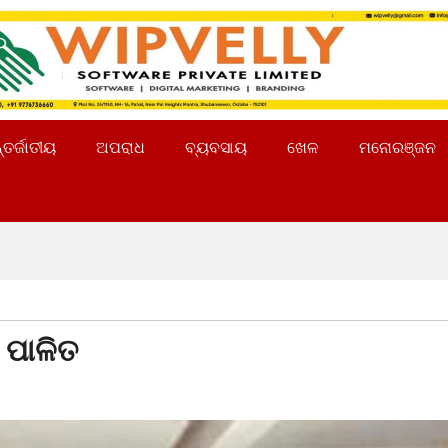
୍ତର୍ଜାତୀୟ
ଅପରାଧ
ବ୍ୟବସାୟ
ଖେଳ
ମନୋରଞ୍ଜନ
 ପାଳିତ