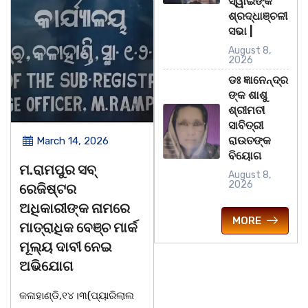
ସ୍ୱାଇଁଙ୍କ
ଶ୍ରଦ୍ଧାଞ୍ଚଳୀ
ସଭା |
August 8,
2026
ଡଃ ଜ୍ଞାନେନ୍ଦ୍ର
ଙ୍କ ଶାଶୁ
ଶ୍ରୀମତୀ
ସାବିତ୍ରୀ
ରାଉତଙ୍କ
March 14, 2026
March 8, 2026
ବିୟୋଗ
ଚିତାବାଘ ର ନଖ ଜବତ
ସଶକ୍ତ ଓଡିଶା ପକ୍ଷର
August 8,
2026
ତିନି ଯୁବକ ଗିରଫ ଓ
ବିଶ୍ୱ ମହିଳା ଦିବସ
କୋର୍ଟ ଚାଲାଣ
ଅନୁଷ୍ଠିତ
MORE
କଳାହାଣ୍ଡି,୧୪|୩(ପ୍ୟାରିଲାଲ
ଭୁବନେଶ୍ୱର, 08/03/ 2
ଦୁର୍ଗା ଙ୍କ ରିପୋର୍ଟ):ବେଆଇନ
ସାମାଜିକ ଅନୁଷ୍ଠାନ "ସଶକ
ଭାବେ ବନ୍ୟଜନ୍ତୁ ଙ୍କ ର ଶିକାର
ଓଡିଶା"ପକ୍ଷରୁ ସ୍ଥାନ
କରି ବ୍ୟବସାୟ ଚାଲୁଥିବା
ସିଆରପି ସ୍ଥିତ କାର୍ଯ୍ୟା