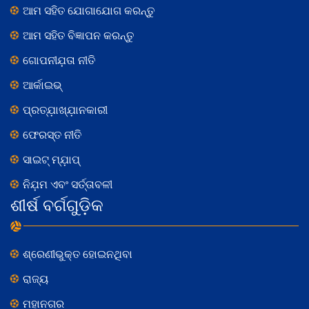
ଆମ ସହିତ ଯୋଗାଯୋଗ କରନ୍ତୁ
ଆମ ସହିତ ବିଜ୍ଞାପନ କରନ୍ତୁ
ଗୋପନୀଯ଼ତା ନୀତି
ଆର୍କାଇଭ୍
ପ୍ରତ୍ଯ଼ାଖ୍ଯ଼ାନକାରୀ
ଫେରସ୍ତ ନୀତି
ସାଇଟ୍ ମ୍ଯ଼ାପ୍
ନିଯ଼ମ ଏବଂ ସର୍ତ୍ତାବଳୀ
ଶୀର୍ଷ ବର୍ଗଗୁଡ଼ିକ
ଶ୍ରେଣୀଭୁକ୍ତ ହୋଇନଥିବା
ରାଜ୍ୟ
ମହାନଗର