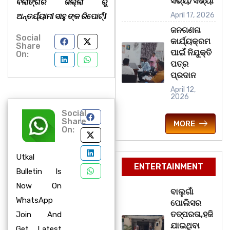
ସଭ୍ୟ/ସଭ୍ୟା
ବଲାଙ୍ଗିର ଜିଲ୍ଲା ରୁ
April 17, 2026
ଅନ୍ତର୍ଯ୍ୟାମୀ ସାହୁ ଙ୍କ ରିପୋର୍ଟ୍ l
ଜନଗଣନା
Social
କାର୍ଯ୍ୟକ୍ରମ
Share
ପାଇଁ ନିଯୁକ୍ତି
On:
ପତ୍ର
ପ୍ରଦାନ
April 12,
2026
Social
Share
MORE
On:
Utkal
ENTERTAINMENT
Bulletin Is
Now On
ବାଲୁଗାଁ
WhatsApp
ପୋଲିସର
ତତ୍‌ପରତା,ହଜି
Join And
ଯାଇଥିବା
Get Latest