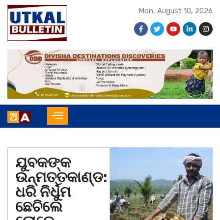
Mon, August 10, 2026
ଯୁବକଙ୍କ
ଉନ୍ମତ୍ତକାଣ୍ଡ:
ଧରି ନିର୍ଧୁମ
ଛେଚିଲେ