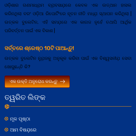
ଓଡ଼ିଶାର ଗଣମାଧ୍ଯ଼ମ ବ୍ଯ଼ବସାଯ଼ରେ କେବଳ ଏକ ଉତ୍ଥାନ ହାସଲ
କରିନଥିଲା ବରଂ ଓଡ଼ିଆ ରିପୋର୍ଟିଂରେ ନୂତନ ନୀତି ମଧ୍ଯ଼ ସ୍ଥାପନ କରିଥିଲା |
ଉତ୍କଳ ବୁଲେଟିନ, ଏହି ସମଯ଼ରେ ଏକ କାଗଜ ନୁହେଁ ତଥାପି ଆର୍ଥିକ
ପରିବର୍ତ୍ତନ ପାଇଁ ଏକ ବିକାଶ |
ସର୍ଚ୍ଚରେ ଶ୍ରେଷ୍ଠ 10ଟି ପାଆନ୍ତୁ!
ଉତ୍କଳ ବୁଲେଟିନ ନ୍ଯ଼ୁଜକୁ ଅନୁକୂଳ କରିବା ପାଇଁ ଏକ ବିଶ୍ୱସନୀଯ଼ ସେବା
ଖୋଜୁଛନ୍ତି କି?
ଏକ ଉକ୍ତି ଅନୁରୋଧ କରନ୍ତୁ
ତ୍ୱରିତ ଲିଙ୍କ
ମୂଳ ପୃଷ୍ଠା
ଆମ ବିଷଯ଼ରେ