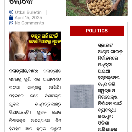
ଲୋକେ
Utkal Bulletin
April 15, 2025
No Comments
POLITICS
ସ୍କାଉଟ
ଆଣ୍ଡ ଗାଇଡ଼
ନିର୍ବାଚନରେ
ମନ୍ତ୍ରୀ
ବଲାଙ୍ଗୀର,୧୫ା୪:
ବଲାଙ୍ଗୀର
ଅଯଥା
ହସ୍ତକ୍ଷେପ
ସହରରୁ ପୁଣି ଏକ ଅଭାବନୀୟ
ବନ୍ଦ କରି
ଘଟଣା ସାମ୍‌ନାକୁ ଆସିଛି।
ସ୍ୱଚ୍ଛ ଓ
ସହରରେ ଜଣେ ନିଶାସକ୍ତ
ନିରପେକ୍ଷ
ନିର୍ବାଚନ ପାଇଁ
ଯୁବକ ଉନ୍ମତ୍ତକାଣ୍ଡ
ବ୍ୟବସ୍ଥା
ଭିଆଇଛନ୍ତି। ଯୁବକ ଜଣକ
କରନ୍ତୁ :
ନିଶାସକ୍ତ ଅବସ୍ଥାରେ ନିଜ
ଓଡିଶା
ହିତାହିତ ଜ୍ଞାନ ହରାଇ ବାଛୁରୀ
ଅଭିଭାବକ