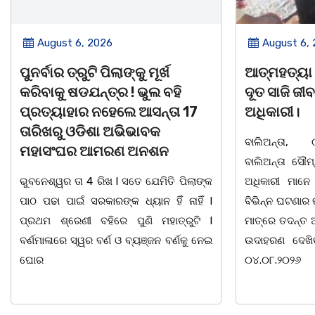
August 6, 2026
August 6,
ପୁନର୍ବାର ତ୍ରୁଟି ପିଲାଙ୍କୁ ମୂର୍ଖ
ଆତ୍ମହତ୍ୟା 
କରିବାକୁ ଷଡଯନ୍ତ୍ର ! ଭୁଲ ବହି
ଦୂତ ସାଜି ଜୀ
ପ୍ରତ୍ୟାହାର ନହେଲେ ଆସନ୍ତା 17
ଅଧିକାରୀ।
ତାରିଖରୁ ଓଡିଶା ଅଭିଭାବକ
ବାଲିଅନ୍ତା, 
ମହାସଂଘର ଆମରଣ ଅନଶନ
ବାଲିଅନ୍ତା ସୌମ
ଭୁବନେଶ୍ୱର ତା 4 ରିଖ l ସତେ ଯେମିତି ପିଲାଙ୍କ
ଅଧିକାରୀ ମାନେ
ପାଠ ପଢା ପାଇଁ ସରକାରଙ୍କ ଧ୍ୟାନ ହିଁ ନାହିଁ l
ବିଭିନ୍ନ ଘଟଣାର
ପ୍ରଥମ ଶ୍ରେଣୀ ବହିରେ ପୁଣି ମହାତ୍ରୁଟି l
ମାତ୍ରେ ତଦନ୍ତ 
ବର୍ଣମାଳାରେ ସ୍ୱର ବର୍ଣ ଓ ବ୍ୟଞ୍ଜନ ବର୍ଣକୁ ନେଇ
ଉଦାହରଣ ଦେଖିବ
ଘୋର
୦୪.୦୮.୨୦୨୬