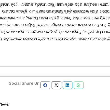
୍ୟାୟମ ନୁହେଁ। ଶାରୀରିକ ବ୍ୟାୟମ ଠାରୁ ଏହାର ସ୍ଥାନ ବହୁତ ଉଚ୍ଚରେ। ଯୋଗ
ମ। ଭାରତୀୟ ସଂସ୍କୃତି ଏବଂ ଯୋଗ ପରମ୍ପରାରୁ ସୃଷ୍ଟି ହୋଇଥିଲେ ମଧ୍ୟ ସେଥିପା
ି ଏବଂ ପରମ୍ପରାର ଏକ ଅବିଛେଦ୍ୟ ଅଙ୍ଗ ହେଉଛି ‘ଯୋଗ’, ଯାହା କେବଳ ଦେଶ ଭିତରେ
 ୨୦୧୪ ମେ’ ମାସରେ ଦାୟିତ୍ୱ ଗ୍ରହଣ କରିବାର ମାତ୍ର ଛ’ ମାସରେ ଯୋଗକୁ ସାରା ବ
ବର ୧୧ ତାରିଖରେ ଜାତିସଂଘ ପ୍ରତିବର୍ଷ ଜୁନ ୨୧ ତାରିଖକୁ ‘ଅନ୍ତର୍ଜାତୀୟ ଯୋଗ
ପ୍ରାୟ ସବୁ ଦେଶରେ ଲୋକେ ଆଗ୍ରହ ଏବଂ ଉତ୍ସାହର ସହିତ ଏହାକୁ ପାଳନ କରୁଛନ୍ତ
Social Share On:
 News