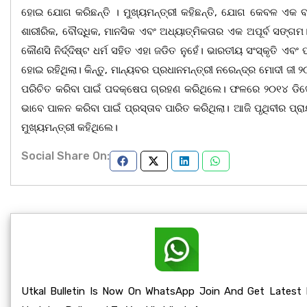
ହୋଇ ଯୋଗ କରିଛନ୍ତି । ମୁଖ୍ୟମନ୍ତ୍ରୀ କହିଛନ୍ତି, ଯୋଗ କେବଳ ଏକ ବ
ଶାରୀରିକ, ବୌଦ୍ଧିକ, ମାନସିକ ଏବଂ ଅଧ୍ୟାତ୍ମିକତାର ଏକ ଅପୂର୍ବ ସଙ୍ଗ
କୌଣସି ନିର୍ଦ୍ଦିଷ୍ଟ ଧର୍ମ ସହିତ ଏହା ଜଡିତ ନୁହେଁ। ଭାରତୀୟ ସଂସ୍କୃତ
ହୋଇ ରହିଥିଲା। କିନ୍ତୁ, ମାନ୍ୟବର ପ୍ରଧାନମନ୍ତ୍ରୀ ନରେନ୍ଦ୍ର ମୋଦୀ ଜୀ
ପରିଚିତ କରିବା ପାଇଁ ପଦକ୍ଷେପ ଗ୍ରହଣ କରିଥିଲେ। ଫଳରେ ୨୦୧୪ ଡିସେମ୍
ଭାବେ ପାଳନ କରିବା ପାଇଁ ପ୍ରସ୍ତାବ ପାରିତ କରିଥିଲା। ଆଜି ପୃଥିବୀର 
ମୁଖ୍ୟମନ୍ତ୍ରୀ କହିଥିଲେ।
Social Share On:
Utkal Bulletin Is Now On WhatsApp Join And Get Latest