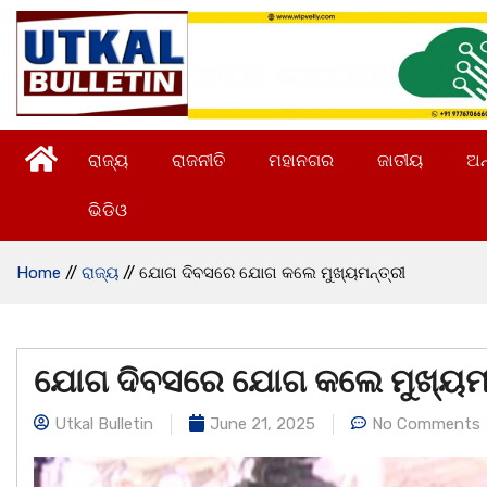
ରାଜ୍ୟ
ରାଜନୀତି
ମହାନଗର
ଜାତୀୟ
ଅନ
ଭିଡିଓ
Home
//
ରାଜ୍ୟ
//
ଯୋଗ ଦିବସରେ ଯୋଗ କଲେ ମୁଖ୍ୟମନ୍ତ୍ରୀ
ଯୋଗ ଦିବସରେ ଯୋଗ କଲେ ମୁଖ୍ୟମନ
Utkal Bulletin
June 21, 2025
No Comments