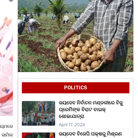
POLITICS
ଜୟଦେବ ନିର୍ବାଚନ ମଣ୍ଡଳୀରେ ବିଜୁ
ପ୍ରେମିଙ୍କ ବିରାଟ ବାଇକ୍
ଶୋଭାଯାତ୍ରା
April 17, 2026
ଡିୟମରେ
ଜୟଦେବ ବିଜେପି ପକ୍ଷରୁ ମିଶ୍ରଣ
 ସାମିଲ