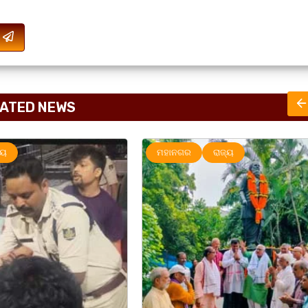
ATED NEWS
୍ୟ
ମହାନଗର
ରାଜ୍ୟ