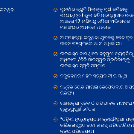
ପୁନର୍ବାର ତ୍ରୁଟି ପିଲାଙ୍କୁ ମୂର୍ଖ କରିବାକୁ
ୋଇନଥିବା
ଷଡଯନ୍ତ୍ର ! ଭୁଲ ବହି ପ୍ରତ୍ୟାହାର ନହ
ଆସନ୍ତା 17 ତାରିଖରୁ ଓଡିଶା ଅଭିଭାବକ
ମହାସଂଘର ଆମରଣ ଅନଶନ
ଆତ୍ମହତ୍ୟା କରୁଥିବା ଯୁବକକୁ ଦେବ ଦୂତ 
ଜୀବନ ବଞ୍ଚାଇଲେ ଥାନା ଅଧିକାରୀ।
ନୀଳକଣ୍ଠ ଦାସ ଥିଲେ ବହୁମୁଖୀ ବ୍ୟକ୍ତିତ୍
ଅଧିକାରୀ /ତିନି ସାରସ୍ୱତ ପ୍ରତିଭାଙ୍କୁ
ନୀଳକଣ୍ଠ ସ୍ମୃତି ସମ୍ମାନ
ବକୁଳବନର ମହକ ସତ୍ୟବାଦୀ ର ସନ୍ଥ
ମନ୍ଦିର ଚୋରି ମାମଲା ରେପେସାଦାର ଅପର
ଗିରଫ।
ଗଣଶିକ୍ଷା ସଚିବ ଓ ଅଭିଭାବକ ମହାସଂଘ
ଗୁରୁତ୍ୱପୂର୍ଣ ବୈଠକ
*ଓଡ଼ିଶୀ ନୃତ୍ୟାନୁଷ୍ଠାନ ନୃତ୍ୟନିପୁଣା ପକ୍
କଲିକତାସ୍ଥିତ ବାଟା ହାଉସ୍ ଅଡିଟୋରିୟ
ନୃତ୍ୟ ପରିବେଷଣ।