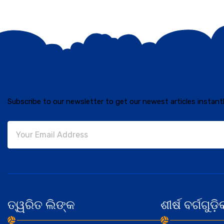
Subscribe to our newsletter to get our newest articles instantl
ତ୍ୱରିତ ଲିଙ୍କ
ଶୀର୍ଷ ବର୍ଗଗୁଡ଼ି