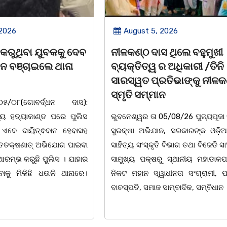
 2026
August 5, 2026
କରୁଥିବା ଯୁବକକୁ ଦେବ
ନୀଳକଣ୍ଠ ଦାସ ଥିଲେ ବହୁମୁଖୀ
ବନ ବଞ୍ଚାଇଲେ ଥାନା
ବ୍ୟକ୍ତିତ୍ୱ ର ଅଧିକାରୀ /ତିନି
ସାରସ୍ୱତ ପ୍ରତିଭାଙ୍କୁ ନୀଳକ
ସ୍ମୃତି ସମ୍ମାନ
୦୫/୦୮(ଗୋବର୍ଦ୍ଧନ ଦାସ):
୍ୟ ହତ୍ୟାକାଣ୍ଡ ପରେ ପୁଲିସ
ଭୁବନେଶ୍ୱର ତା 05/08/26 ପୁଜ୍ୟପୂଜା ସ
 ଏବେ ଦାୟିତ୍ଵବାନ ହେବାସହ
ସୁରକ୍ଷା ଅଭିଯାନ, ସରକାରଙ୍କ ଓଡ଼ିଆ
 ତତକ୍ଷଣାତ୍ ଅଭିଯୋଗ ପାଇବା
ସାହିତ୍ୟ ସଂସ୍କୃତି ବିଭାଗ ତଥା ବିଜେଡି ସା
ଆରମ୍ଭ କରୁଛି ପୁଲିସ । ଯାହାର
ସାମୁଖ୍ୟ ପକ୍ଷରୁ ସ୍ଥାନୀୟ ମହାଡାକ
ାକୁ ମିଳିଛି ଧଉଳି ଥାନାରେ।
ନିକଟ ମହାନ ସ୍ୱାଧୀନତା ସଂଗ୍ରାମୀ, ପ
ବାଚସ୍ପତି, ସମାଜ ସାମ୍ବାଦିକ, ସମ୍ବିଧାନ