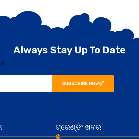
Always Stay Up To Date
y!
SUBSCRIBE NOW
କ
ଟ୍ରେଣ୍ଡିଂ ଖବର