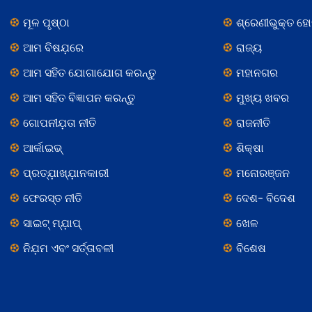
ମୂଳ ପୃଷ୍ଠା
ଶ୍ରେଣୀଭୁକ୍ତ ହ
ଆମ ବିଷଯ଼ରେ
ରାଜ୍ୟ
ଆମ ସହିତ ଯୋଗାଯୋଗ କରନ୍ତୁ
ମହାନଗର
ଆମ ସହିତ ବିଜ୍ଞାପନ କରନ୍ତୁ
ମୁଖ୍ୟ ଖବର
ଗୋପନୀଯ଼ତା ନୀତି
ରାଜନୀତି
ଆର୍କାଇଭ୍
ଶିକ୍ଷା
ପ୍ରତ୍ଯ଼ାଖ୍ଯ଼ାନକାରୀ
ମନୋରଞ୍ଜନ
ଫେରସ୍ତ ନୀତି
ଦେଶ- ବିଦେଶ
ସାଇଟ୍ ମ୍ଯ଼ାପ୍
ଖେଳ
ନିଯ଼ମ ଏବଂ ସର୍ତ୍ତାବଳୀ
ବିଶେଷ