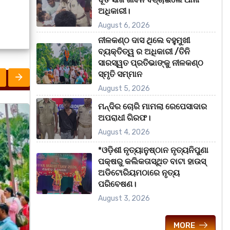
ଅଧିକାରୀ।
August 6, 2026
ନୀଳକଣ୍ଠ ଦାସ ଥିଲେ ବହୁମୁଖୀ
ବ୍ୟକ୍ତିତ୍ୱ ର ଅଧିକାରୀ /ତିନି
ସାରସ୍ୱତ ପ୍ରତିଭାଙ୍କୁ ନୀଳକଣ୍ଠ
ସ୍ମୃତି ସମ୍ମାନ
August 5, 2026
ମନ୍ଦିର ଚୋରି ମାମଲା ରେପେସାଦାର
UNCATEGORIZED
ମହାନଗର
ରାଜ୍ୟ
ରାଜ୍
ଅପରାଧୀ ଗିରଫ।
August 4, 2026
*ଓଡ଼ିଶୀ ନୃତ୍ୟାନୁଷ୍ଠାନ ନୃତ୍ୟନିପୁଣା
ପକ୍ଷରୁ କଲିକତାସ୍ଥିତ ବାଟା ହାଉସ୍
ଅଡିଟୋରିୟମଠାରେ ନୃତ୍ୟ
ପରିବେଷଣ।
August 3, 2026
MORE