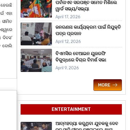
ପର୍ବନାଏବ ସରପଞ୍ଚ ସମେତ ମିଶିଲେ
 ହେଉଛି
ୱାର୍ଡ ସଭ୍ୟ/ସଭ୍ୟା
ଇଁ ଏହା
April 17, 2026
 ସୀମିତ
ଜନଗଣନା କାର୍ଯ୍ୟକ୍ରମ ପାଇଁ ନିଯୁକ୍ତି
ିଶ୍ୱରେ
ପତ୍ର ପ୍ରଦାନ
 ଦିବସ’
April 12, 2026
ି ବୋଲି
ବିଏମସିର ବେଆଇନ ୟୁଜରଫି
ବିରୁଦ୍ଧରେ ବିଚାର ବିମର୍ଶ ସଭା
April 9, 2026
MORE
ENTERTAINMENT
ଆତ୍ମହତ୍ୟା କରୁଥିବା ଯୁବକକୁ ଦେବ
ଦୂତ ସାଜି ଜୀବନ ବଞ୍ଚାଇଲେ ଥାନା