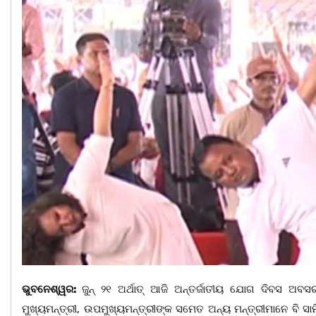
ଭୁବନେଶ୍ୱର:
ଜୁନ୍ ୨୧ ଅର୍ଥାତ୍ ଆଜି ଅନ୍ତର୍ଜାତୀୟ ଯୋଗ ଦିବସ ଅ
ମୁଖ୍ୟମନ୍ତ୍ରୀ, ଉପମୁଖ୍ୟମନ୍ତ୍ରୀଙ୍କ ସମେତ ଅନ୍ୟ ମନ୍ତ୍ରୀମାନେ ବି ସ