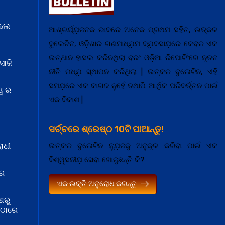
େଲେ
ଆଶ୍ଚର୍ଯ୍ଯ଼ଜନକ ଭାବରେ ଅନେକ ପ୍ରଥମ ସହିତ, ଉତ୍କଳ
ବୁଲେଟିନ, ଓଡ଼ିଶାର ଗଣମାଧ୍ଯ଼ମ ବ୍ଯ଼ବସାଯ଼ରେ କେବଳ ଏକ
ଉତ୍ଥାନ ହାସଲ କରିନଥିଲା ବରଂ ଓଡ଼ିଆ ରିପୋର୍ଟିଂରେ ନୂତନ
ସାଜି
ନୀତି ମଧ୍ଯ଼ ସ୍ଥାପନ କରିଥିଲା | ଉତ୍କଳ ବୁଲେଟିନ, ଏହି
ସମଯ଼ରେ ଏକ କାଗଜ ନୁହେଁ ତଥାପି ଆର୍ଥିକ ପରିବର୍ତ୍ତନ ପାଇଁ
ୱ ର
ଏକ ବିକାଶ |
ସର୍ଚ୍ଚରେ ଶ୍ରେଷ୍ଠ 10ଟି ପାଆନ୍ତୁ!
ଉତ୍କଳ ବୁଲେଟିନ ନ୍ଯ଼ୁଜକୁ ଅନୁକୂଳ କରିବା ପାଇଁ ଏକ
ାଧୀ
ବିଶ୍ୱସନୀଯ଼ ସେବା ଖୋଜୁଛନ୍ତି କି?
 ର
ଏକ ଉକ୍ତି ଅନୁରୋଧ କରନ୍ତୁ
ଷରୁ
ମଠାରେ