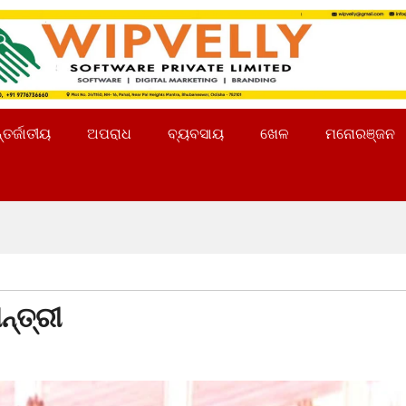
୍ତର୍ଜାତୀୟ
ଅପରାଧ
ବ୍ୟବସାୟ
ଖେଳ
ମନୋରଞ୍ଜନ
୍ତ୍ରୀ