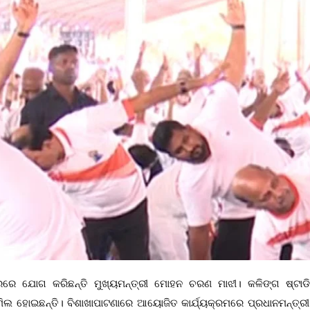
ବସରରେ ଯୋଗ କରିଛନ୍ତି ମୁଖ୍ୟମନ୍ତ୍ରୀ ମୋହନ ଚରଣ ମାଝୀ। କଳିଙ୍ଗ ଷ୍ଟା
ାମିଲ ହୋଇଛନ୍ତି। ବିଶାଖାପାଟଣାରେ ଆୟୋଜିତ କାର୍ଯ୍ୟକ୍ରମରେ ପ୍ରଧାନମନ୍ତ୍ରୀ