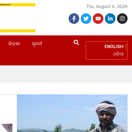
Thu, August 6, 2026
ଶିକ୍ଷା
ସୃଜନୀ
ENGLISH
ଓଡ଼ିଆ