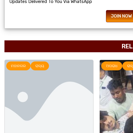
Updates Delivered To You Via WhatsApp
JOIN NOW
REL
ମହାନଗର
ରାଜ୍ୟ
ଅପରାଧ
ରାଜ