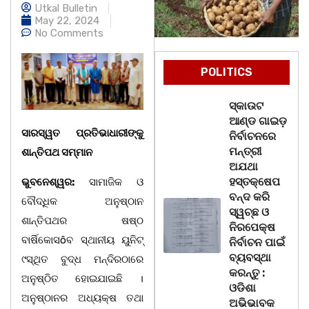
Utkal Bulletin
May 22, 2024
No Comments
POLITICS
ସ୍କାଉଟ
ଆଣ୍ଡ ଗାଇଡ଼
ସାରସ୍ୱତ ପ୍ରତିଭାଧାରୀଙ୍କୁ
ନିର୍ବାଚନରେ
ମନ୍ତ୍ରୀ
ଶାନ୍ତିପଥ ସମ୍ମାନ
ଅଯଥା
ହସ୍ତକ୍ଷେପ
ଭୁବନେଶ୍ୱର:
ସାମାଜିକ ଓ
ବନ୍ଦ କରି
ବୌଦ୍ଧିକ ଅନୁଷ୍ଠାନ
ସ୍ୱଚ୍ଛ ଓ
ଶାନ୍ତିପଥର ଷଷ୍ଠ
ନିରପେକ୍ଷ
ବାର୍ଷିକୋସôବ ସ୍ଥାନୀୟ ୟୁନିଟ୍
ନିର୍ବାଚନ ପାଇଁ
ବ୍ୟବସ୍ଥା
୯ସ୍ଥିତ ବୁଦ୍ଧ ମନ୍ଦିରଠାରେ
କରନ୍ତୁ :
ଅନୁଷ୍ଠିତ ହୋଇଯାଇଛି ।
ଓଡିଶା
ଅନୁଷ୍ଠାନର ଅଧ୍ୟକ୍ଷ ତଥା
ଅଭିଭାବକ