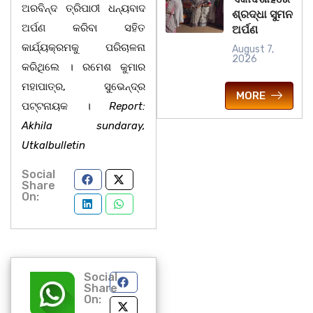
ଅରବିନ୍ଦ ତ୍ରିପାଠୀ ଧନ୍ୟବାଦ
ଶ୍ରଦ୍ଧା ସୁମନ
ଅର୍ପଣ କରିବା ସହିତ
ଅର୍ପଣ
କାର୍ଯ୍ୟକ୍ରମକୁ ପରିଚାଳନା
August 7,
2026
କରିଥିଲେ । ରମେଶ କୁମାର
ମହାପାତ୍ର, ସୁଭେନ୍ଦ୍ର
MORE
ପଟ୍ଟନାୟକ ।
Report:
Akhila sundaray,
Utkalbulletin
Social
Share
On:
Social
Share
On: