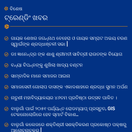
ବିଶେଷ
ଟ୍ରେଣ୍ଡିଂ ଖବର
ଗାୟକ ଶେଖର ଜଗନ୍ନାଥ ବେହେରା ଓ ଗାୟକ ସମ୍ରାଟ ଅଭୟ ଚରଣ
ସ୍ୱାଇଁଙ୍କ ଶ୍ରଦ୍ଧାଞ୍ଚଳୀ ସଭା |
ଡଃ ଜ୍ଞାନେନ୍ଦ୍ର ଙ୍କ ଶାଶୁ ଶ୍ରୀମତୀ ସାବିତ୍ରୀ ରାଉତଙ୍କ ବିୟୋଗ
ବନ୍ୟା ବିପନ୍ନଙ୍କୁ ଶୁଖିଲା ଖାଦ୍ୟ ବଣ୍ଟନ
ସାମ୍ବାଦିକ ମାନେ ସମାଜର ଆଇନା
ସମାଜସେବୀ ଗୋଲାପ ଦାସଙ୍କ ଏକାଦଶାହରେ ଶ୍ରଦ୍ଧା ସୁମନ ଅର୍ପଣ
ନାଚୁଣୀ ମହାବିଦ୍ୟାଳୟର ୪୬ତମ ପ୍ରତିଷ୍ଠା ଉତ୍ସବ ପାଳିତ ।
ବାଲୁଗାଁ ପାଇଁ ୨୦୫୧ ପର୍ଯ୍ୟନ୍ତ ରୋଡମ୍ୟାପ୍ ପ୍ରସ୍ତୁତ, GIS
ଟେକନୋଲୋଜିରେ ହେବ ସ୍ମାର୍ଟ ବିକାଶ..
ବାଲୁଗାଁ କଲେଜରେ ଶକ୍ତିଶ୍ରୀ ସଶକ୍ତିକରଣ ପ୍ରକୋଷ୍ଠ ପକ୍ଷରୁ
ଆଲୋଚନାଚକ୍ର |