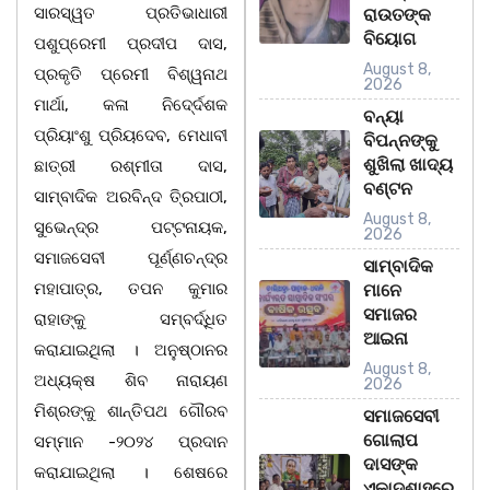
ସାରସ୍ୱତ ପ୍ରତିଭାଧାରୀ
ରାଉତଙ୍କ
ବିୟୋଗ
ପଶୁପ୍ରେମୀ ପ୍ରଦୀପ ଦାସ,
August 8,
ପ୍ରକୃତି ପ୍ରେମୀ ବିଶ୍ୱନାଥ
2026
ମାର୍ଥା, କଳା ନିଦେ୍ର୍ଦଶକ
ବନ୍ୟା
ପ୍ରିୟାଂଶୁ ପ୍ରିୟଦେବ, ମେଧାବୀ
ବିପନ୍ନଙ୍କୁ
ଶୁଖିଲା ଖାଦ୍ୟ
ଛାତ୍ରୀ ରଶ୍ମୀତା ଦାସ,
ବଣ୍ଟନ
ସାମ୍ବାଦିକ ଅରବିନ୍ଦ ତି୍ରପାଠୀ,
August 8,
ସୁଭେନ୍ଦ୍ର ପଟ୍ଟନାୟକ,
2026
ସମାଜସେବୀ ପୂର୍ଣ୍ଣଚନ୍ଦ୍ର
ସାମ୍ବାଦିକ
ମହାପାତ୍ର, ତପନ କୁମାର
ମାନେ
ସମାଜର
ରାହାଙ୍କୁ ସମ୍ବର୍ଦ୍ଧିତ
ଆଇନା
କରାଯାଇଥିଲା । ଅନୁଷ୍ଠାନର
August 8,
ଅଧ୍ୟକ୍ଷ ଶିବ ନାରାୟଣ
2026
ମିଶ୍ରଙ୍କୁ ଶାନ୍ତିପଥ ଗୌରବ
ସମାଜସେବୀ
ଗୋଲାପ
ସମ୍ମାନ -୨୦୨୪ ପ୍ରଦାନ
ଦାସଙ୍କ
କରାଯାଇଥିଲା । ଶେଷରେ
ଏକାଦଶାହରେ