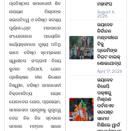
ପ୍ରତିଷ୍ଠାତା ସମାଜସେବୀ ଶିବ
ମହାସଂଘ
ନାରାୟଣ ମିଶ୍ରଙ୍କ
August 6,
2026
ସଭାପତିତ୍ୱ ଓ ବରିଷ୍ଠ ସଦସ୍ୟ
ଜୟଦେବ
ପୂର୍ଣ୍ଣଚନ୍ଦ୍ର ମହାପାତ୍ର
ନିର୍ବାଚନ
ସଂଯୋଜନାରେ ଆୟୋଜିତ
ମଣ୍ଡଳୀରେ
ବିଜୁ
କାର୍ଯ୍ୟକ୍ରମରେ ମୁଖ୍ୟ ଅତିଥି
ପ୍ରେମିଙ୍କ
ଭାବେ ବରିଷ୍ଠ ସ୍ତମ୍ଭକାର
ବିରାଟ ବାଇକ୍
ସ୍ୱାଧୀନତା ସଂଗ୍ରାମୀ ବିଜୟ
ଶୋଭାଯାତ୍ରା
କୁମାର ତ୍ରିପାଠୀ, ଯୋଗ
April 17, 2026
ପ୍ରଶିକ୍ଷକ ବୀର କିଶୋର
ଜୟଦେବ
ବିଶ୍ୱIଳ, ବରିଷ୍ଠ ସମାଜସେବୀ
ବିଜେପି
ପକ୍ଷରୁ
ବିକ୍ରମାଦିତ୍ୟ ନାୟକ
ମିଶ୍ରଣ
ଯୋଗଦେଇ ଯୋଗ, ପ୍ରାଣାୟମ,
ପର୍ବନାଏବ
ସମାଜସେବା ପ୍ରମୁଖକୁ ଗୁରୁତ୍ୱ
ସରପଞ୍ଚ
ଦେଇ ନିଜ ନିଜ ସ୍ତରରେ
ସମେତ
ମିଶିଲେ ୱାର୍ଡ
ସମାଜର ମଙ୍ଗଳ ସାଧନା