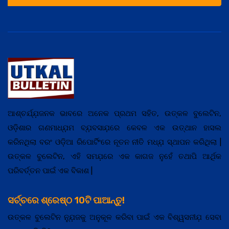
ଆଶ୍ଚର୍ଯ୍ଯ଼ଜନକ ଭାବରେ ଅନେକ ପ୍ରଥମ ସହିତ, ଉତ୍କଳ ବୁଲେଟିନ,
ଓଡ଼ିଶାର ଗଣମାଧ୍ଯ଼ମ ବ୍ଯ଼ବସାଯ଼ରେ କେବଳ ଏକ ଉତ୍ଥାନ ହାସଲ
କରିନଥିଲା ବରଂ ଓଡ଼ିଆ ରିପୋର୍ଟିଂରେ ନୂତନ ନୀତି ମଧ୍ଯ଼ ସ୍ଥାପନ କରିଥିଲା |
ଉତ୍କଳ ବୁଲେଟିନ, ଏହି ସମଯ଼ରେ ଏକ କାଗଜ ନୁହେଁ ତଥାପି ଆର୍ଥିକ
ପରିବର୍ତ୍ତନ ପାଇଁ ଏକ ବିକାଶ |
ସର୍ଚ୍ଚରେ ଶ୍ରେଷ୍ଠ 10ଟି ପାଆନ୍ତୁ!
ଉତ୍କଳ ବୁଲେଟିନ ନ୍ଯ଼ୁଜକୁ ଅନୁକୂଳ କରିବା ପାଇଁ ଏକ ବିଶ୍ୱସନୀଯ଼ ସେବା