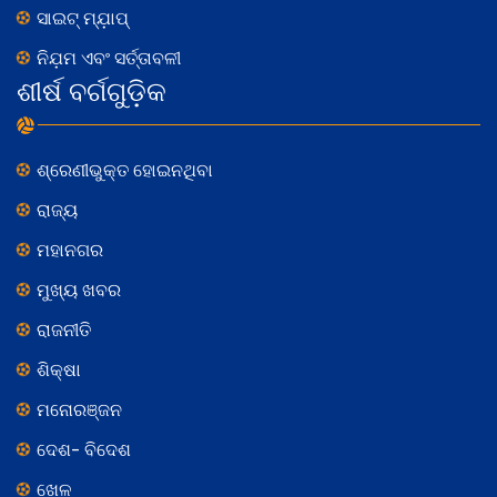
ସାଇଟ୍ ମ୍ଯ଼ାପ୍
ନିଯ଼ମ ଏବଂ ସର୍ତ୍ତାବଳୀ
ଶୀର୍ଷ ବର୍ଗଗୁଡ଼ିକ
ଶ୍ରେଣୀଭୁକ୍ତ ହୋଇନଥିବା
ରାଜ୍ୟ
ମହାନଗର
ମୁଖ୍ୟ ଖବର
ରାଜନୀତି
ଶିକ୍ଷା
ମନୋରଞ୍ଜନ
ଦେଶ- ବିଦେଶ
ଖେଳ