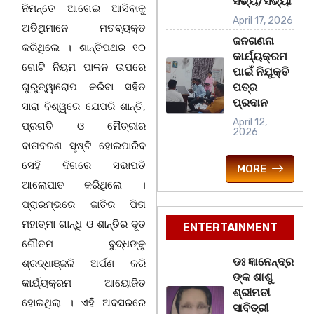
ସଭ୍ୟ/ସଭ୍ୟା
ନିମନ୍ତେ ଆଗେଇ ଆସିବାକୁ
April 17, 2026
ଅତିଥିମାନେ ମତବ୍ୟକ୍ତ
ଜନଗଣନା
କରିଥିଲେ । ଶାନ୍ତିପଥର ୧୦
କାର୍ଯ୍ୟକ୍ରମ
ଗୋଟି ନିୟମ ପାଳନ ଉପରେ
ପାଇଁ ନିଯୁକ୍ତି
ଗୁରୁତ୍ୱାରୋପ କରିବା ସହିତ
ପତ୍ର
ପ୍ରଦାନ
ସାରା ବିଶ୍ୱରେ ଯେପରି ଶାନ୍ତି,
April 12,
ପ୍ରଗତି ଓ ମୈତ୍ରୀର
2026
ବାତାବରଣ ସୃଷ୍ଟି ହୋଇପାରିବ
ସେହି ଦିଗରେ ସଭାପତି
MORE
ଆଲୋପାତ କରିଥିଲେ ।
ପ୍ରାରମ୍ଭରେ ଜାତିର ପିତା
ମହାତ୍ମା ଗାନ୍ଧି ଓ ଶାନ୍ତିର ଦୂତ
ENTERTAINMENT
ଗୌତମ ବୁଦ୍ଧଙ୍କୁ
ଡଃ ଜ୍ଞାନେନ୍ଦ୍ର
ଶ୍ରଦ୍ଧାଞ୍ଜଳି ଅର୍ପଣ କରି
ଙ୍କ ଶାଶୁ
କାର୍ଯ୍ୟକ୍ରମ ଆୟୋଜିତ
ଶ୍ରୀମତୀ
ହୋଇଥିଲା । ଏହି ଅବସରରେ
ସାବିତ୍ରୀ