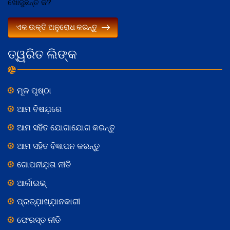
ଖୋଜୁଛନ୍ତି କି?
ଏକ ଉକ୍ତି ଅନୁରୋଧ କରନ୍ତୁ
ତ୍ୱରିତ ଲିଙ୍କ
ମୂଳ ପୃଷ୍ଠା
ଆମ ବିଷଯ଼ରେ
ଆମ ସହିତ ଯୋଗାଯୋଗ କରନ୍ତୁ
ଆମ ସହିତ ବିଜ୍ଞାପନ କରନ୍ତୁ
ଗୋପନୀଯ଼ତା ନୀତି
ଆର୍କାଇଭ୍
ପ୍ରତ୍ଯ଼ାଖ୍ଯ଼ାନକାରୀ
ଫେରସ୍ତ ନୀତି