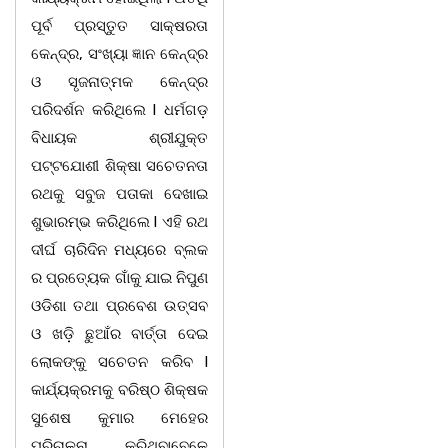
ପୂର୍ବ ପ୍ରସ୍ତୁତ ସାକ୍ଷରତା
କେନ୍ଦ୍ର, ସଂଖ୍ୟା ଜ୍ଞାନ କେନ୍ଦ୍ର
ଓ ସୃଜନାତ୍ମକ କେନ୍ଦ୍ର
ପରିଦର୍ଶନ କରିଥିଲେ l ଧର୍ମଗଡ଼
ବିଧାୟକ ଶ୍ରୀଯୁକ୍ତ
ପଟ୍ଟଯୋଶୀ ଶିକ୍ଷା ସଚେତନତା
ରଥକୁ ସବୁଜ ପତାକା ଦେଖାଇ
ଶୁଭାରମ୍ଭ କରିଥିଲେ l ଏହି ରଥ
ଦୀର୍ଘ ଚାରିଦିନ ମଧ୍ୟରେ ବ୍ଲକ
ର ପ୍ରତ୍ୟେକ ଗାଁକୁ ଯାଇ ନିପୁଣ
ଓଡିଶା ତଥା ପ୍ରବେଶ ଉତ୍ସବ
ଓ ଖଡ଼ି ଛୁଆଁର ବାର୍ତ୍ତା ଦେଇ
ଲୋକଙ୍କୁ ସଚେତନ କରିବ l
କାର୍ଯ୍ୟକ୍ରମକୁ ବରିଷ୍ଠ ଶିକ୍ଷକ
ସୁଶେଷ କୁମାର ମେହେର
ପରିଚାଳନା କରିଥିବାବେଳେ