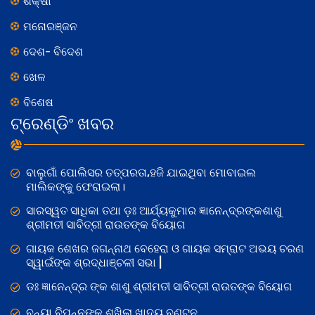
ଶିକ୍ଷା
ମନୋରଞ୍ଜନ
ଦେଶ- ବିଦେଶ
ଖେଳ
ବିଶେଷ
ଟ୍ରେଣ୍ଡିଂ ଖବର
ବାଲୁଗାଁ ପୋଲିସର ତତ୍‌ପରତା,ହଜି ଯାଇଥିବା ମୋବାଇଲ
ମାଲିକଙ୍କୁ ଫେରାଇଲା।
ସାରସ୍ୱତ ସାଧିକା ତଥା ଡ଼ଃ ଆର୍ଯ୍ୟକୁମାର ଜ୍ଞାନେନ୍ଦ୍ରଙ୍କଶାଶୁ
ଶ୍ରୀମତୀ ସାବିତ୍ରୀ ରାଉତଙ୍କ ବିୟୋଗ
ଗାୟକ ଶେଖର ଜଗନ୍ନାଥ ବେହେରା ଓ ଗାୟକ ସମ୍ରାଟ ଅଭୟ ଚରଣ
ସ୍ୱାଇଁଙ୍କ ଶ୍ରଦ୍ଧାଞ୍ଚଳୀ ସଭା |
ଡଃ ଜ୍ଞାନେନ୍ଦ୍ର ଙ୍କ ଶାଶୁ ଶ୍ରୀମତୀ ସାବିତ୍ରୀ ରାଉତଙ୍କ ବିୟୋଗ
ବନ୍ୟା ବିପନ୍ନଙ୍କୁ ଶୁଖିଲା ଖାଦ୍ୟ ବଣ୍ଟନ