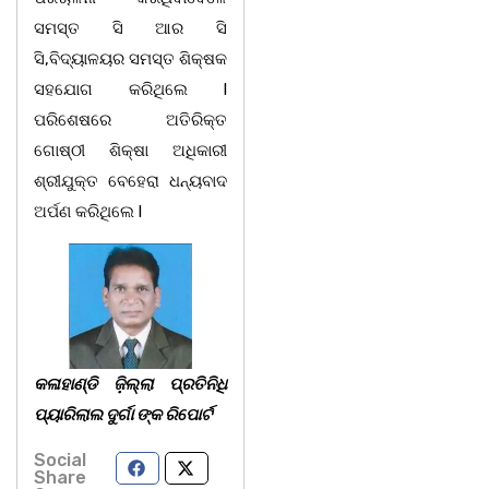
ସମସ୍ତ ସି ଆର ସି
ସି,ବିଦ୍ୟାଳୟର ସମସ୍ତ ଶିକ୍ଷକ
ସହଯୋଗ କରିଥିଲେ l
ପରିଶେଷରେ ଅତିରିକ୍ତ
ଗୋଷ୍ଠୀ ଶିକ୍ଷା ଅଧିକାରୀ
ଶ୍ରୀଯୁକ୍ତ ବେହେରା ଧନ୍ୟବାଦ
ଅର୍ପଣ କରିଥିଲେ l
କଳାହାଣ୍ଡି ଜ଼ିଲ୍ଲା ପ୍ରତିନିଧି
ପ୍ୟାରିଲାଲ ଦୁର୍ଗା ଙ୍କ ରିପୋର୍ଟ
Social
Share