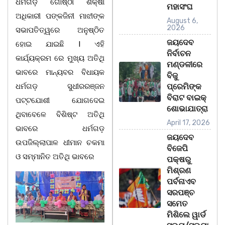
ଧର୍ମଗଡ଼ ଗୋଷ୍ଠୀ ଶିକ୍ଷା
ମହାସଂଘ
ଅଧିକାରୀ ପଙ୍କଜିନୀ ମାଝୀଙ୍କ
August 6,
2026
ସଭାପତିତ୍ୱରେ ଅନୁଷ୍ଠିତ
ଜୟଦେବ
ହୋଇ ଯାଇଛି l ଏହି
ନିର୍ବାଚନ
କାର୍ଯ୍ୟକ୍ରମ ରେ ମୁଖ୍ୟ ଅତିଥି
ମଣ୍ଡଳୀରେ
ଭାବରେ ମାନ୍ୟବର ବିଧାୟକ
ବିଜୁ
ଧର୍ମଗଡ଼ ସୁଧୀରରଞ୍ଜନ
ପ୍ରେମିଙ୍କ
ବିରାଟ ବାଇକ୍
ପଟ୍ଟଯୋଶୀ ଯୋଗଦେଇ
ଶୋଭାଯାତ୍ରା
ଥିବାବେଳେ ବିଶିଷ୍ଟ ଅତିଥି
April 17, 2026
ଭାବରେ ଧର୍ମଗଡ଼
ଜୟଦେବ
ଉପଜିଲ୍ଲାପାଳ ଧୀମାନ ଚକମା
ବିଜେପି
ଓ ସମ୍ମାନିତ ଅତିଥି ଭାବରେ
ପକ୍ଷରୁ
ମିଶ୍ରଣ
ପର୍ବନାଏବ
ସରପଞ୍ଚ
ସମେତ
ମିଶିଲେ ୱାର୍ଡ