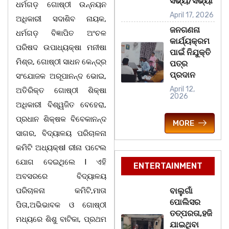
ସଭ୍ୟ/ସଭ୍ୟା
ଧର୍ମଗଡ଼ ଗୋଷ୍ଠୀ ଉନ୍ନୟନ
April 17, 2026
ଅଧିକାରୀ ସଦାଶିବ ନାୟକ,
ଜନଗଣନା
ଧର୍ମଗଡ଼ ବିଜ୍ଞାପିତ ଅଂଚଳ
କାର୍ଯ୍ୟକ୍ରମ
ପରିଷଦ ଉପାଧ୍ୟକ୍ଷା ମନୀଷା
ପାଇଁ ନିଯୁକ୍ତି
ମିଶ୍ର, ଗୋଷ୍ଠୀ ସାଧନ କେନ୍ଦ୍ର
ପତ୍ର
ପ୍ରଦାନ
ସଂଯୋଜକ ଅରୂପାନନ୍ଦ ଭୋଇ,
April 12,
ଅତିରିକ୍ତ ଗୋଷ୍ଠୀ ଶିକ୍ଷା
2026
ଅଧିକାରୀ ବିଶ୍ୱଜିତ ବେହେରା,
ପ୍ରଧାନ ଶିକ୍ଷକ ବିବେକାନନ୍ଦ
MORE
ସାଗର, ବିଦ୍ୟାଳୟ ପରିଚାଳନା
କମିଟି ଅଧ୍ୟକ୍ଷl ରୀନା ପଟେଲ
ଯୋଗ ଦେଇଥିଲେ l ଏହି
ENTERTAINMENT
ଅବସରରେ ବିଦ୍ୟାଳୟ
ପରିଚାଳନା କମିଟି,ମାତା
ବାଲୁଗାଁ
ପୋଲିସର
ପିତା,ଅଭିଭାବକ ଓ ଗୋଷ୍ଠୀ
ତତ୍‌ପରତା,ହଜି
ମଧ୍ୟରେ ଶିଶୁ ବାଟିକା, ପ୍ରଥମ
ଯାଇଥିବା