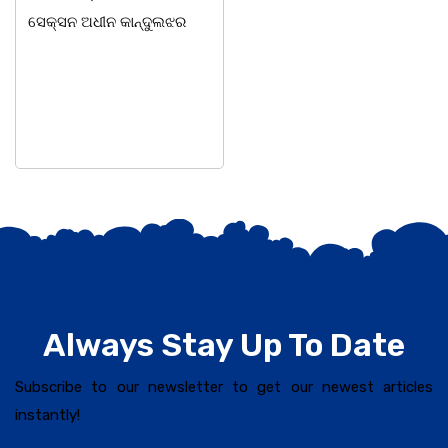
ସେକ୍ସନ ଅଧୀନ କାନ୍ଦୁଲଝର
ହୋଇ ଯାଇଛି l ମହିଳା
ସଶକ୍ତିକରଣ
Always Stay Up To Date
Subscribe to our newsletter to get our newest articles
instantly!