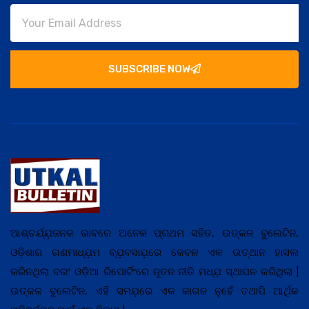
SUBSCRIBE NOW
ଆଶ୍ଚର୍ଯ୍ଯ଼ଜନକ ଭାବରେ ଅନେକ ପ୍ରଥମ ସହିତ, ଉତ୍କଳ ବୁଲେଟିନ,
ଓଡ଼ିଶାର ଗଣମାଧ୍ଯ଼ମ ବ୍ଯ଼ବସାଯ଼ରେ କେବଳ ଏକ ଉତ୍ଥାନ ହାସଲ
କରିନଥିଲା ବରଂ ଓଡ଼ିଆ ରିପୋର୍ଟିଂରେ ନୂତନ ନୀତି ମଧ୍ଯ଼ ସ୍ଥାପନ କରିଥିଲା |
ଉତ୍କଳ ବୁଲେଟିନ, ଏହି ସମଯ଼ରେ ଏକ କାଗଜ ନୁହେଁ ତଥାପି ଆର୍ଥିକ