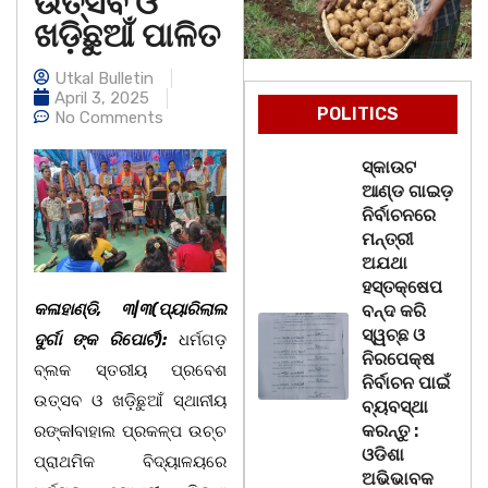
ଉତ୍ସବ ଓ
ଖଡ଼ିଛୁଆଁ ପାଳିତ
Utkal Bulletin
April 3, 2025
POLITICS
No Comments
ସ୍କାଉଟ
ଆଣ୍ଡ ଗାଇଡ଼
ନିର୍ବାଚନରେ
ମନ୍ତ୍ରୀ
ଅଯଥା
ହସ୍ତକ୍ଷେପ
କଳାହାଣ୍ଡି, ୩|୩(ପ୍ୟାରିଲାଲ
ବନ୍ଦ କରି
ସ୍ୱଚ୍ଛ ଓ
ଦୁର୍ଗା ଙ୍କ ରିପୋର୍ଟ):
ଧର୍ମଗଡ଼
ନିରପେକ୍ଷ
ବ୍ଲକ ସ୍ତରୀୟ ପ୍ରବେଶ
ନିର୍ବାଚନ ପାଇଁ
ଉତ୍ସବ ଓ ଖଡ଼ିଛୁଆଁ ସ୍ଥାନୀୟ
ବ୍ୟବସ୍ଥା
କରନ୍ତୁ :
ରଙ୍କlବାହାଲ ପ୍ରକଳ୍ପ ଉଚ୍ଚ
ଓଡିଶା
ପ୍ରାଥମିକ ବିଦ୍ୟାଳୟରେ
ଅଭିଭାବକ