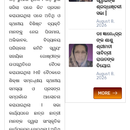
ସ୍ୱାଇଁଙ୍କ
ଶ୍ରଦ୍ଧାଞ୍ଚଳୀ
ସରିଲା ପରେ କିଟ ପ୍ରଦାନ
ସଭା |
କରାଯାଇଥିଲା ପରେ ଅତିଥି ଓ
August 8,
ସ୍ଥାନୀୟ ବିଶିଷ୍ଟ ବ୍ୟକ୍ତି
2026
ମାନଙ୍କୁ ନେଇ ପିତାମାତା,
ଡଃ ଜ୍ଞାନେନ୍ଦ୍ର
ଅଭିଭାବକ, ବିଦ୍ୟାଳୟ
ଙ୍କ ଶାଶୁ
ଶ୍ରୀମତୀ
ପରିଚାଳନା କମିଟି ସ୍ୱୟଂ
ସାବିତ୍ରୀ
ସହାୟିକା ଗୋଷ୍ଠୀଙ୍କ
ରାଉତଙ୍କ
ଉପସ୍ଥିତିରେ ବୈଠକ
ବିୟୋଗ
କରାଯାଇଥିଲା lଏହି ବୈଠକରେ
August 8,
2026
ଶିକ୍ଷା ସମ୍ବନ୍ଧୀୟ ସ୍ଥାନୀୟ
ସମସ୍ୟା ଓ ପ୍ରସଙ୍ଗ
MORE
ସମ୍ପର୍କରେ ଆଲୋଚନା
କରାଯାଇଥିଲା l ସଭା
କାର୍ଯ୍ୟପରେ ଛାତ୍ର ଛାତ୍ରୀ
ମାନଙ୍କ ଦ୍ୱାରା ସାଂସ୍କୃତିକ
କାର୍ଯ୍ୟକ୍ରମ ହୋଇଥିଲା l ଅତିଥି