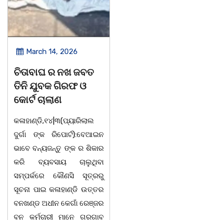
March 14, 2026
March 8, 2026
ଚିତାବାଘ ର ନଖ ଜବତ
ସଶକ୍ତ ଓଡିଶା ପକ୍ଷରୁ
ତିନି ଯୁବକ ଗିରଫ ଓ
ବିଶ୍ୱ ମହିଳା ଦିବସ
କୋର୍ଟ ଚାଲାଣ
ଅନୁଷ୍ଠିତ
କଳାହାଣ୍ଡି,୧୪|୩(ପ୍ୟାରିଲାଲ
ଭୁବନେଶ୍ୱର, 08/03/ 26:
ଦୁର୍ଗା ଙ୍କ ରିପୋର୍ଟ):ବେଆଇନ
ସାମାଜିକ ଅନୁଷ୍ଠାନ "ସଶକ୍ତ
ଭାବେ ବନ୍ୟଜନ୍ତୁ ଙ୍କ ର ଶିକାର
ଓଡିଶା"ପକ୍ଷରୁ ସ୍ଥାନୀୟ
କରି ବ୍ୟବସାୟ ଚାଲୁଥିବା
ସିଆରପି ସ୍ଥିତ କାର୍ଯ୍ୟାଳୟ
ସମ୍ପର୍କରେ କୌଣସି ସୂତ୍ରରୁ
ଠାରେ "ବିଶ୍ୱ ମହିଳା ଦିବସ
ସୂଚନା ପାଇ କଳାହାଣ୍ଡି ଉତ୍ତର
-2026 ଆବାହକ ବିଜୟ କୁମାର
ବନଖଣ୍ଡ ଅଧୀନ କେଗାଁ ରେଞ୍ଜର
ପ୍ରଧାନଙ୍କ ସଂଯୋଜନା ଓ
ବନ କର୍ମଚାରୀ ମାନେ ଗରଗାବ
ସଭାପତିତ୍ବ ରେ ଅନୁଷ୍ଠିତ