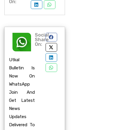
On:
Social
Share
On:
Utkal
Bulletin Is
Now On
WhatsApp
Join And
Get Latest
News
Updates
Delivered To