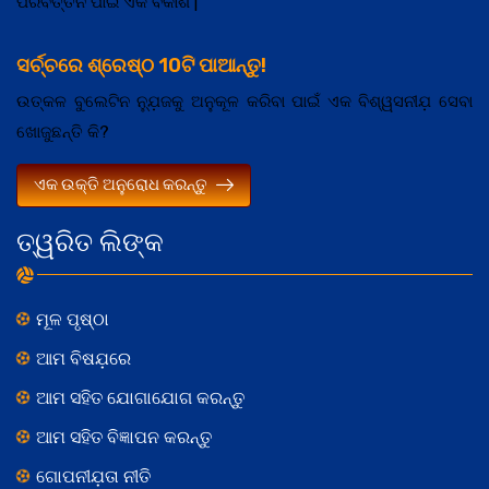
ପରିବର୍ତ୍ତନ ପାଇଁ ଏକ ବିକାଶ |
ସର୍ଚ୍ଚରେ ଶ୍ରେଷ୍ଠ 10ଟି ପାଆନ୍ତୁ!
ଉତ୍କଳ ବୁଲେଟିନ ନ୍ଯ଼ୁଜକୁ ଅନୁକୂଳ କରିବା ପାଇଁ ଏକ ବିଶ୍ୱସନୀଯ଼ ସେବା
ଖୋଜୁଛନ୍ତି କି?
ଏକ ଉକ୍ତି ଅନୁରୋଧ କରନ୍ତୁ
ତ୍ୱରିତ ଲିଙ୍କ
ମୂଳ ପୃଷ୍ଠା
ଆମ ବିଷଯ଼ରେ
ଆମ ସହିତ ଯୋଗାଯୋଗ କରନ୍ତୁ
ଆମ ସହିତ ବିଜ୍ଞାପନ କରନ୍ତୁ
ଗୋପନୀଯ଼ତା ନୀତି