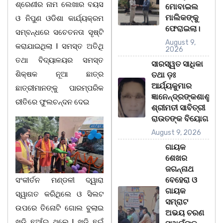
ଶ୍ରେଣୀର ନାମ ଲେଖାର ବୟସ
ମୋବାଇଲ
ମାଲିକଙ୍କୁ
ଓ ନିପୁଣ ଓଡିଶା କାର୍ଯ୍ୟକ୍ରମ
ଫେରାଇଲା।
ସମ୍ବନ୍ଧରେ ସଚେତନତା ସୃଷ୍ଟି
August 9,
କରାଯାଇଥିଲା l ସମସ୍ତ ଅତିଥି
2026
ତଥା ବିଦ୍ୟାଳୟର ସମସ୍ତ
ସାରସ୍ୱତ ସାଧିକା
ଶିକ୍ଷକ ନୂଆ ଛାତ୍ର
ତଥା ଡ଼ଃ
ଆର୍ଯ୍ୟକୁମାର
ଛାତ୍ରୀମାନଙ୍କୁ ପାରମ୍ପରିକ
ଜ୍ଞାନେନ୍ଦ୍ରଙ୍କଶାଶୁ
ରୀତିରେ ଫୁଲଚନ୍ଦନ ଦେଇ
ଶ୍ରୀମତୀ ସାବିତ୍ରୀ
ରାଉତଙ୍କ ବିୟୋଗ
August 9, 2026
ଗାୟକ
ଶେଖର
ଜଗନ୍ନାଥ
ବେହେରା ଓ
ସଂକୀର୍ତନ ମଣ୍ଡଳୀ ଦ୍ୱାରା
ଗାୟକ
ସ୍ୱାଗତ କରିଥିଲେ ଓ ସିଲଟ
ସମ୍ରାଟ
ଉପରେ ତିନୋଟି ଗୋଲ ବୁଲାଇ
ଅଭୟ ଚରଣ
ଖଡ଼ି ଛୁଆଁଇ ଥିଲେ l ଖଡ଼ି ଛୁଇଁ