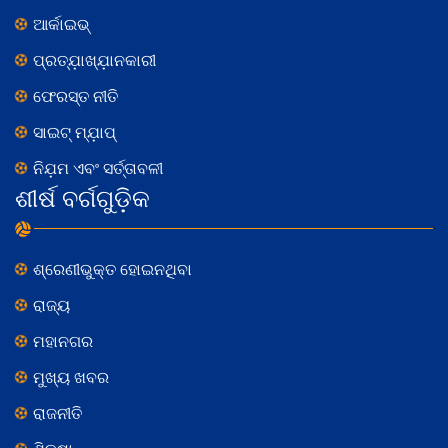
ଆର୍କାଇଭ୍
ପ୍ରତ୍ଯ଼ାଖ୍ଯ଼ାନକାରୀ
ଫେରସ୍ତ ନୀତି
ସାଇଟ୍ ମ୍ଯ଼ାପ୍
ନିଯ଼ମ ଏବଂ ସର୍ତ୍ତାବଳୀ
ଶୀର୍ଷ ବର୍ଗଗୁଡ଼ିକ
ଶ୍ରେଣୀଭୁକ୍ତ ହୋଇନଥିବା
ରାଜ୍ୟ
ମହାନଗର
ମୁଖ୍ୟ ଖବର
ରାଜନୀତି