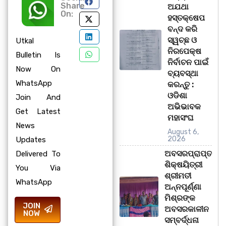
Share
ଅଯଥା
On:
ହସ୍ତକ୍ଷେପ
ବନ୍ଦ କରି
ସ୍ୱଚ୍ଛ ଓ
Utkal
ନିରପେକ୍ଷ
Bulletin Is
ନିର୍ବାଚନ ପାଇଁ
Now On
ବ୍ୟବସ୍ଥା
WhatsApp
କରନ୍ତୁ :
ଓଡିଶା
Join And
ଅଭିଭାବକ
Get Latest
ମହାସଂଘ
News
August 6,
2026
Updates
ଅବସରପ୍ରାପ୍ତ
Delivered To
ଶିକ୍ଷୟିତ୍ରୀ
You Via
ଶ୍ରୀମତୀ
WhatsApp
ଅନ୍ନପୂର୍ଣ୍ଣା
ମିଶ୍ରଙ୍କ
JOIN
ଅବସରକାଳୀନ
NOW
ସମ୍ବର୍ଦ୍ଧନା