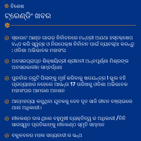
ବିଶେଷ
ଟ୍ରେଣ୍ଡିଂ ଖବର
ସ୍କାଉଟ ଆଣ୍ଡ ଗାଇଡ଼ ନିର୍ବାଚନରେ ମନ୍ତ୍ରୀ ଅଯଥା ହସ୍ତକ୍ଷେପ
ବନ୍ଦ କରି ସ୍ୱଚ୍ଛ ଓ ନିରପେକ୍ଷ ନିର୍ବାଚନ ପାଇଁ ବ୍ୟବସ୍ଥା କରନ୍ତୁ
: ଓଡିଶା ଅଭିଭାବକ ମହାସଂଘ
ଅବସରପ୍ରାପ୍ତ ଶିକ୍ଷୟିତ୍ରୀ ଶ୍ରୀମତୀ ଅନ୍ନପୂର୍ଣ୍ଣା ମିଶ୍ରଙ୍କ
ଅବସରକାଳୀନ ସମ୍ବର୍ଦ୍ଧନା
ପୁନର୍ବାର ତ୍ରୁଟି ପିଲାଙ୍କୁ ମୂର୍ଖ କରିବାକୁ ଷଡଯନ୍ତ୍ର ! ଭୁଲ ବହି
ପ୍ରତ୍ୟାହାର ନହେଲେ ଆସନ୍ତା 17 ତାରିଖରୁ ଓଡିଶା ଅଭିଭାବକ
ମହାସଂଘର ଆମରଣ ଅନଶନ
ଆତ୍ମହତ୍ୟା କରୁଥିବା ଯୁବକକୁ ଦେବ ଦୂତ ସାଜି ଜୀବନ ବଞ୍ଚାଇଲେ
ଥାନା ଅଧିକାରୀ।
ନୀଳକଣ୍ଠ ଦାସ ଥିଲେ ବହୁମୁଖୀ ବ୍ୟକ୍ତିତ୍ୱ ର ଅଧିକାରୀ /ତିନି
ସାରସ୍ୱତ ପ୍ରତିଭାଙ୍କୁ ନୀଳକଣ୍ଠ ସ୍ମୃତି ସମ୍ମାନ
ବକୁଳବନର ମହକ ସତ୍ୟବାଦୀ ର ସନ୍ଥ