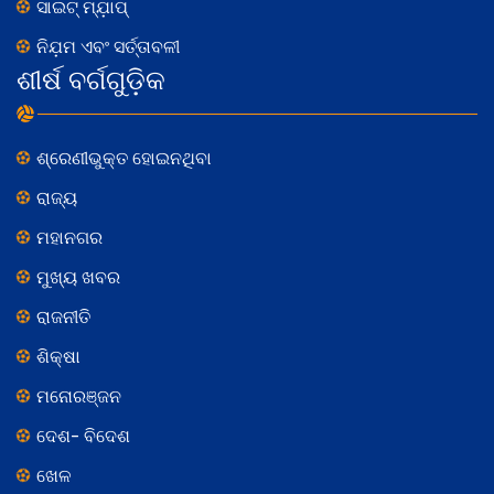
ସାଇଟ୍ ମ୍ଯ଼ାପ୍
ନିଯ଼ମ ଏବଂ ସର୍ତ୍ତାବଳୀ
ଶୀର୍ଷ ବର୍ଗଗୁଡ଼ିକ
ଶ୍ରେଣୀଭୁକ୍ତ ହୋଇନଥିବା
ରାଜ୍ୟ
ମହାନଗର
ମୁଖ୍ୟ ଖବର
ରାଜନୀତି
ଶିକ୍ଷା
ମନୋରଞ୍ଜନ
ଦେଶ- ବିଦେଶ
ଖେଳ