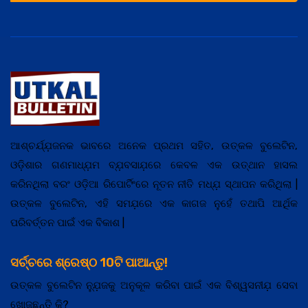
ଆଶ୍ଚର୍ଯ୍ଯ଼ଜନକ ଭାବରେ ଅନେକ ପ୍ରଥମ ସହିତ, ଉତ୍କଳ ବୁଲେଟିନ,
ଓଡ଼ିଶାର ଗଣମାଧ୍ଯ଼ମ ବ୍ଯ଼ବସାଯ଼ରେ କେବଳ ଏକ ଉତ୍ଥାନ ହାସଲ
କରିନଥିଲା ବରଂ ଓଡ଼ିଆ ରିପୋର୍ଟିଂରେ ନୂତନ ନୀତି ମଧ୍ଯ଼ ସ୍ଥାପନ କରିଥିଲା |
ଉତ୍କଳ ବୁଲେଟିନ, ଏହି ସମଯ଼ରେ ଏକ କାଗଜ ନୁହେଁ ତଥାପି ଆର୍ଥିକ
ପରିବର୍ତ୍ତନ ପାଇଁ ଏକ ବିକାଶ |
ସର୍ଚ୍ଚରେ ଶ୍ରେଷ୍ଠ 10ଟି ପାଆନ୍ତୁ!
ଉତ୍କଳ ବୁଲେଟିନ ନ୍ଯ଼ୁଜକୁ ଅନୁକୂଳ କରିବା ପାଇଁ ଏକ ବିଶ୍ୱସନୀଯ଼ ସେବା
ଖୋଜୁଛନ୍ତି କି?