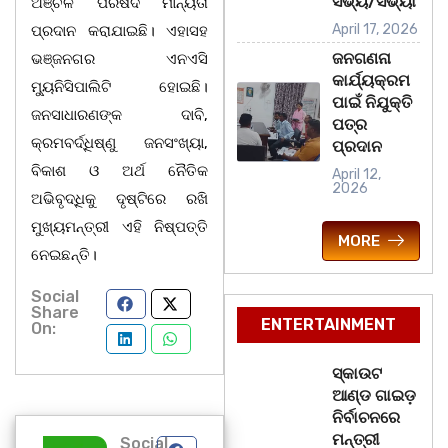
ସଭ୍ୟ/ସଭ୍ୟା
ଅଞ୍ଚଳ ପରିଷଦ ମାନ୍ୟତା
April 17, 2026
ପ୍ରଦାନ କରାଯାଇଛି। ଏହାସହ
ଜନଗଣନା
ଭଞ୍ଜନଗର ଏନଏସି
କାର୍ଯ୍ୟକ୍ରମ
ମ୍ୟୁନିସିପାଲିଟି ହୋଇଛି।
ପାଇଁ ନିଯୁକ୍ତି
ଜନସାଧାରଣଙ୍କ ଦାବି,
ପତ୍ର
କ୍ରମବର୍ଦ୍ଧିଷ୍ଣୁ ଜନସଂଖ୍ୟା,
ପ୍ରଦାନ
ବିକାଶ ଓ ଅର୍ଥ ନୈତିକ
April 12,
2026
ଅଭିବୃଦ୍ଧିକୁ ଦୃଷ୍ଟିରେ ରଖି
ମୁଖ୍ୟମନ୍ତ୍ରୀ ଏହି ନିଷ୍ପତ୍ତି
MORE
ନେଇଛନ୍ତି।
Social
Share
ENTERTAINMENT
On:
ସ୍କାଉଟ
ଆଣ୍ଡ ଗାଇଡ଼
ନିର୍ବାଚନରେ
ମନ୍ତ୍ରୀ
Social