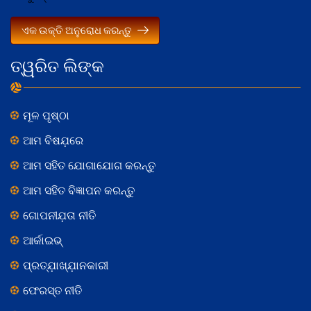
ଏକ ଉକ୍ତି ଅନୁରୋଧ କରନ୍ତୁ
ତ୍ୱରିତ ଲିଙ୍କ
ମୂଳ ପୃଷ୍ଠା
ଆମ ବିଷଯ଼ରେ
ଆମ ସହିତ ଯୋଗାଯୋଗ କରନ୍ତୁ
ଆମ ସହିତ ବିଜ୍ଞାପନ କରନ୍ତୁ
ଗୋପନୀଯ଼ତା ନୀତି
ଆର୍କାଇଭ୍
ପ୍ରତ୍ଯ଼ାଖ୍ଯ଼ାନକାରୀ
ଫେରସ୍ତ ନୀତି