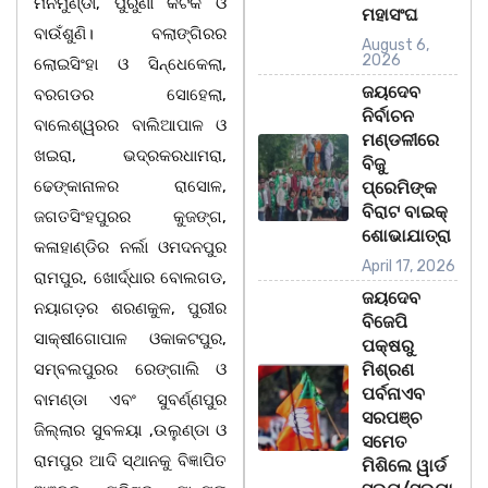
ମନମୁଣ୍ଡା, ପୁରୁଣା କଟକ ଓ
ମହାସଂଘ
ବାଉଁଶୁଣି। ବଲାଙ୍ଗିରର
August 6,
2026
ଲୋଇସିଂହା ଓ ସିନ୍ଧେକେଲା,
ଜୟଦେବ
ବରଗଡର ସୋହେଲା,
ନିର୍ବାଚନ
ବାଲେଶ୍ୱରର ବାଲିଆପାଳ ଓ
ମଣ୍ଡଳୀରେ
ଖଇରା, ଭଦ୍ରକରଧାମରା,
ବିଜୁ
ଢେଙ୍କାନାଳର ରାସୋଳ,
ପ୍ରେମିଙ୍କ
ବିରାଟ ବାଇକ୍
ଜଗତସିଂହପୁରର କୁଜଙ୍ଗ,
ଶୋଭାଯାତ୍ରା
କଳାହାଣ୍ଡିର ନର୍ଲା ଓମଦନପୁର
April 17, 2026
ରାମପୁର, ଖୋର୍ଦ୍ଧାର ବୋଲଗଡ,
ଜୟଦେବ
ନୟାଗଡ଼ର ଶରଣକୁଳ, ପୁରୀର
ବିଜେପି
ସାକ୍ଷୀଗୋପାଳ ଓକାକଟପୁର,
ପକ୍ଷରୁ
ସମ୍ବଲପୁରର ରେଙ୍ଗାଲି ଓ
ମିଶ୍ରଣ
ପର୍ବନାଏବ
ବାମଣ୍ଡା ଏବଂ ସୁବର୍ଣ୍ଣପୁର
ସରପଞ୍ଚ
ଜିଲ୍ଲାର ସୁବଳୟା ,ଉଲୁଣ୍ଡା ଓ
ସମେତ
ରାମପୁର ଆଦି ସ୍ଥାନକୁ ବିଜ୍ଞାପିତ
ମିଶିଲେ ୱାର୍ଡ