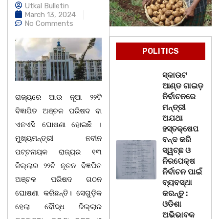
Utkal Bulletin
March 13, 2024
No Comments
POLITICS
ସ୍କାଉଟ
ଆଣ୍ଡ ଗାଇଡ଼
ନିର୍ବାଚନରେ
ରାଜ୍ୟରେ ଆଉ ନୂଆ ୨୨ଟି
ମନ୍ତ୍ରୀ
ବିଜ୍ଞାପିତ ଅଞ୍ଚଳ ପରିଷଦ ବା
ଅଯଥା
ଏନଏସି ଘୋଷଣା ହୋଇଛି ।
ହସ୍ତକ୍ଷେପ
ମୁଖ୍ୟମନ୍ତ୍ରୀ ନବୀନ
ବନ୍ଦ କରି
ସ୍ୱଚ୍ଛ ଓ
ପଟ୍ଟନାୟକ ରାଜ୍ୟର ୧୩
ନିରପେକ୍ଷ
ଜିଲ୍ଲାର ୨୨ଟି ନୂତନ ବିଜ୍ଞପିତ
ନିର୍ବାଚନ ପାଇଁ
ଅଞ୍ଚଳ ପରିଷଦ ଗଠନ
ବ୍ୟବସ୍ଥା
ଘୋଷଣା କରିଛନ୍ତି। ସେଗୁଡ଼ିକ
କରନ୍ତୁ :
ଓଡିଶା
ହେଲା ବୌଦ୍ଧ ଜିଲ୍ଲାର
ଅଭିଭାବକ