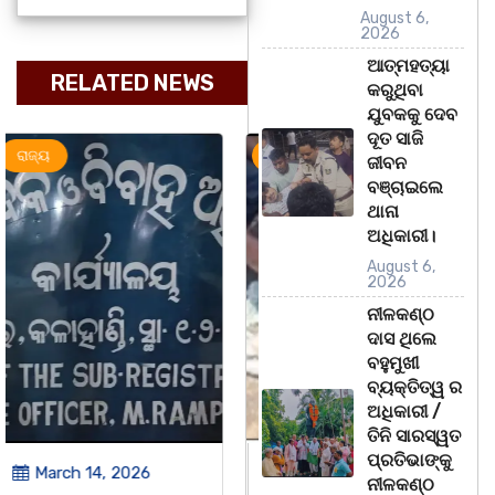
August 6,
2026
ଆତ୍ମହତ୍ୟା
RELATED NEWS
କରୁଥିବା
ଯୁବକକୁ ଦେବ
ଦୂତ ସାଜି
ଅପରାଧ
ରାଜ୍ୟ
ରାଜ୍ୟ
ଜୀବନ
ବଞ୍ଚାଇଲେ
ଥାନା
ଅଧିକାରୀ।
August 6,
2026
ନୀଳକଣ୍ଠ
ଦାସ ଥିଲେ
ବହୁମୁଖୀ
ବ୍ୟକ୍ତିତ୍ୱ ର
ଅଧିକାରୀ /
ତିନି ସାରସ୍ୱତ
ପ୍ରତିଭାଙ୍କୁ
March 14, 2026
March 8, 2026
ନୀଳକଣ୍ଠ