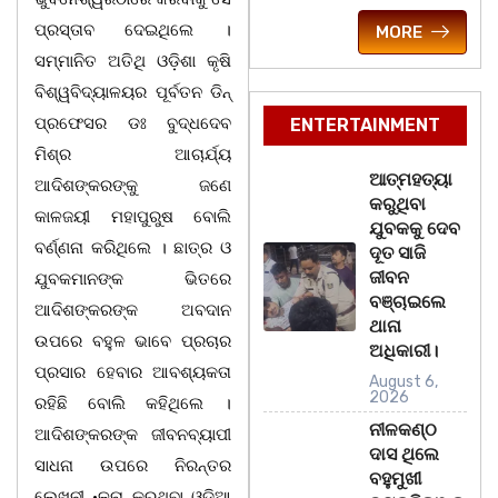
ପ୍ରସ୍ତାବ ଦେଇଥିଲେ ।
MORE
ସମ୍ମାନିତ ଅତିଥି ଓଡ଼ିଶା କୃଷି
ବିଶ୍ୱବିଦ୍ୟାଳୟର ପୂର୍ବତନ ଡିନ୍
ପ୍ରଫେସର ଡଃ ବୁଦ୍ଧଦେବ
ENTERTAINMENT
ମିଶ୍ର ଆଚାର୍ଯ୍ୟ
ଆତ୍ମହତ୍ୟା
ଆଦିଶଙ୍କରଙ୍କୁ ଜଣେ
କରୁଥିବା
କାଳଜୟୀ ମହାପୁରୁଷ ବୋଲି
ଯୁବକକୁ ଦେବ
ବର୍ଣ୍ଣନା କରିଥିଲେ । ଛାତ୍ର ଓ
ଦୂତ ସାଜି
ଜୀବନ
ଯୁବକମାନଙ୍କ ଭିତରେ
ବଞ୍ଚାଇଲେ
ଆଦିଶଙ୍କରଙ୍କ ଅବଦାନ
ଥାନା
ଉପରେ ବହୁଳ ଭାବେ ପ୍ରଚାର
ଅଧିକାରୀ।
ପ୍ରସାର ହେବାର ଆବଶ୍ୟକତା
August 6,
2026
ରହିଛି ବୋଲି କହିଥିଲେ ।
ନୀଳକଣ୍ଠ
ଆଦିଶଙ୍କରଙ୍କ ଜୀବନବ୍ୟାପୀ
ଦାସ ଥିଲେ
ସାଧନା ଉପରେ ନିରନ୍ତର
ବହୁମୁଖୀ
ଲେଖନୀ •ଳନା କରୁଥିବା ଓଡ଼ିଆ