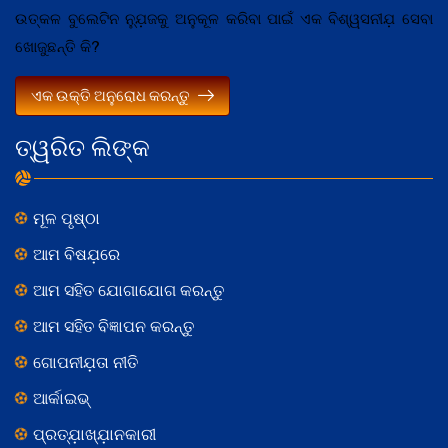
ଉତ୍କଳ ବୁଲେଟିନ ନ୍ଯ଼ୁଜକୁ ଅନୁକୂଳ କରିବା ପାଇଁ ଏକ ବିଶ୍ୱସନୀଯ଼ ସେବା
ଖୋଜୁଛନ୍ତି କି?
ଏକ ଉକ୍ତି ଅନୁରୋଧ କରନ୍ତୁ
ତ୍ୱରିତ ଲିଙ୍କ
ମୂଳ ପୃଷ୍ଠା
ଆମ ବିଷଯ଼ରେ
ଆମ ସହିତ ଯୋଗାଯୋଗ କରନ୍ତୁ
ଆମ ସହିତ ବିଜ୍ଞାପନ କରନ୍ତୁ
ଗୋପନୀଯ଼ତା ନୀତି
ଆର୍କାଇଭ୍
ପ୍ରତ୍ଯ଼ାଖ୍ଯ଼ାନକାରୀ