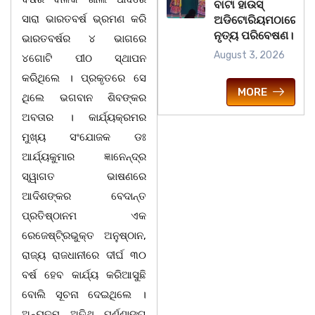
ବାଟା ହାଉସ୍
ସାରା ଭାରତବର୍ଷ ଭ୍ରମଣ କରି
ଅଡିଟୋରିୟମଠାରେ
ନୃତ୍ୟ ପରିବେଷଣ।
ଭାରତବର୍ଷର ୪ ଭାଗରେ
August 3, 2026
୪ଗୋଟି ପୀଠ ସ୍ଥାପନ
କରିଥିଲେ । ପ୍ରକୃତରେ ସେ
MORE
ଥିଲେ ଭଗବାନ ଶିବଙ୍କର
ଅବତାର । କାର୍ଯ୍ୟକ୍ରମର
ମୁଖ୍ୟ ସଂଯୋଜକ ଡଃ
ଆର୍ଯ୍ୟକୁମାର ଜ୍ଞାନେନ୍ଦ୍ର
ସ୍ୱାଗତ ଭାଷଣରେ
ଆଦିଶଙ୍କର ବେଦାନ୍ତ
ପ୍ରତିଷ୍ଠାନମ ଏକ
ରେଜେଷ୍ଟି୍ରଭୁକ୍ତ ଅନୁଷ୍ଠାନ,
ରାଜ୍ୟ ରାଜଧାନୀରେ ଦୀର୍ଘ ୩୦
ବର୍ଷ ହେବ କାର୍ଯ୍ୟ କରିଆସୁଛି
ବୋଲି ସୂଚନା ଦେଇଥିଲେ ।
ଅନ୍ୟତମ ଅତିଥି ପୂର୍ଣ୍ଣାଙ୍ଗ