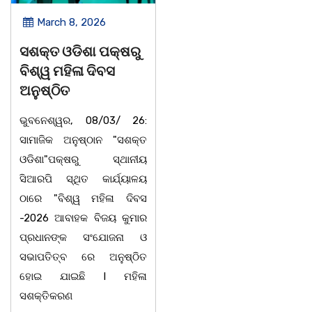
March 8, 2026
March 8, 2026
ସଶକ୍ତ ଓଡିଶା ପକ୍ଷରୁ
ଆନ୍ତର୍ଜାତୀୟ ମହିଳା
ବିଶ୍ୱ ମହିଳା ଦିବସ
ଦିବସ ଉପଲକ୍ଷେ ନାଟକ
ଅନୁଷ୍ଠିତ
‘ଖାଣ୍ଟି ସୁନା’
ଭୁବନେଶ୍ୱର, 08/03/ 26:
ଚିଲିକା: ଆନ୍ତର୍ଜାତୀୟ ମହିଳା
ସାମାଜିକ ଅନୁଷ୍ଠାନ "ସଶକ୍ତ
ଦିବସ ପାଳନ ଅବସରରେ
ଓଡିଶା"ପକ୍ଷରୁ ସ୍ଥାନୀୟ
ବାଲୁଗାଁସ୍ଥିତ ମା' ଭଗବତୀ କଳା
ସିଆରପି ସ୍ଥିତ କାର୍ଯ୍ୟାଳୟ
ନିକେତନ ର ଓଡ଼ିଆ ଅସ୍ମିତା
ଠାରେ "ବିଶ୍ୱ ମହିଳା ଦିବସ
ଉପରେ ଆଧାରିତ ନାଟକ "ଖାଣ୍ଟି
-2026 ଆବାହକ ବିଜୟ କୁମାର
ସୁନା" ଗୈ।ରୀ ସାଂସ୍କୃତିକ
ପ୍ରଧାନଙ୍କ ସଂଯୋଜନା ଓ
ପ୍ରତିଷ୍ଠାନ, ଖୋର୍ଦ୍ଧା
ସଭାପତିତ୍ବ ରେ ଅନୁଷ୍ଠିତ
ଆନୁକୁଲ୍ୟରେ ମଞ୍ଚସ୍ଥ
ହୋଇ ଯାଇଛି l ମହିଳା
ହୋଇଯାଇଛି। ଡ଼ଃ ପ୍ରଦୀପ
ସଶକ୍ତିକରଣ
ଭୈମିକ ଙ୍କ