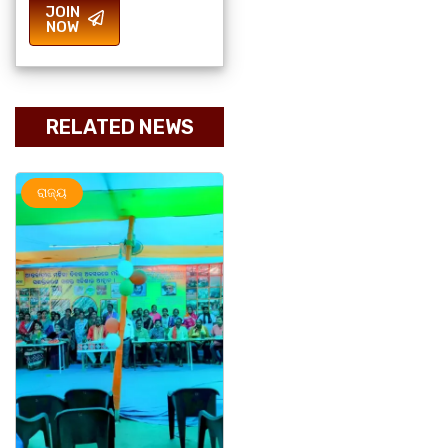
JOIN
NOW
RELATED NEWS
ରାଜ୍ୟ
ରାଜ୍ୟ