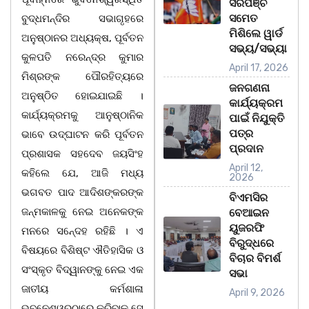
ସରପଞ୍ଚ
ସମେତ
ବୁଦ୍ଧମନ୍ଦିର ସଭାଗୃହରେ
ମିଶିଲେ ୱାର୍ଡ
ଅନୁଷ୍ଠାନର ଅଧ୍ୟକ୍ଷ, ପୂର୍ବତନ
ସଭ୍ୟ/ସଭ୍ୟା
କୁଳପତି ନରେନ୍ଦ୍ର କୁମାର
April 17, 2026
ମିଶ୍ରଙ୍କ ପୌରହିତ୍ୟରେ
ଜନଗଣନା
ଅନୁଷ୍ଠିତ ହୋଇଯାଇଛି ।
କାର୍ଯ୍ୟକ୍ରମ
କାର୍ଯ୍ୟକ୍ରମକୁ ଆନୁଷ୍ଠାନିକ
ପାଇଁ ନିଯୁକ୍ତି
ପତ୍ର
ଭାବେ ଉଦ୍ଘାଟନ କରି ପୂର୍ବତନ
ପ୍ରଦାନ
ପ୍ରଶାସକ ସହଦେବ ଜୟସିଂହ
April 12,
କହିଲେ ଯେ, ଆଜି ମଧ୍ୟ
2026
ଭଗବତ ପାଦ ଆଦିଶଙ୍କରଙ୍କ
ବିଏମସିର
ଜନ୍ମକାଳକୁ ନେଇ ଅନେକଙ୍କ
ବେଆଇନ
ୟୁଜରଫି
ମନରେ ସନେ୍ଦହ ରହିଛି । ଏ
ବିରୁଦ୍ଧରେ
ବିଷୟରେ ବିଶିଷ୍ଟ ଐତିହାସିକ ଓ
ବିଚାର ବିମର୍ଶ
ସଂସ୍କୃତ ବିଦ୍ୱାନଙ୍କୁ ନେଇ ଏକ
ସଭା
ଜାତୀୟ କର୍ମଶାଳା
April 9, 2026
ଭୁବନେଶ୍ୱରଠାରେ କରିବାକୁ ସେ