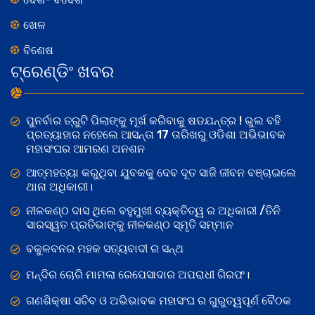
ଖେଳ
ବିଶେଷ
ଟ୍ରେଣ୍ଡିଂ ଖବର
ପୁନର୍ବାର ତ୍ରୁଟି ପିଲାଙ୍କୁ ମୂର୍ଖ କରିବାକୁ ଷଡଯନ୍ତ୍ର ! ଭୁଲ ବହି
ପ୍ରତ୍ୟାହାର ନହେଲେ ଆସନ୍ତା 17 ତାରିଖରୁ ଓଡିଶା ଅଭିଭାବକ
ମହାସଂଘର ଆମରଣ ଅନଶନ
ଆତ୍ମହତ୍ୟା କରୁଥିବା ଯୁବକକୁ ଦେବ ଦୂତ ସାଜି ଜୀବନ ବଞ୍ଚାଇଲେ
ଥାନା ଅଧିକାରୀ।
ନୀଳକଣ୍ଠ ଦାସ ଥିଲେ ବହୁମୁଖୀ ବ୍ୟକ୍ତିତ୍ୱ ର ଅଧିକାରୀ /ତିନି
ସାରସ୍ୱତ ପ୍ରତିଭାଙ୍କୁ ନୀଳକଣ୍ଠ ସ୍ମୃତି ସମ୍ମାନ
ବକୁଳବନର ମହକ ସତ୍ୟବାଦୀ ର ସନ୍ଥ
ମନ୍ଦିର ଚୋରି ମାମଲା ରେପେସାଦାର ଅପରାଧୀ ଗିରଫ।
ଗଣଶିକ୍ଷା ସଚିବ ଓ ଅଭିଭାବକ ମହାସଂଘ ର ଗୁରୁତ୍ୱପୂର୍ଣ ବୈଠକ