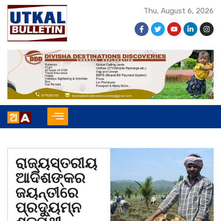
Thu, August 6, 2026
ରାଜ୍ୟସ୍ତରୀୟ
ଆଦିଶଙ୍କର
ଜୟନ୍ତୀରେ
ପ୍ରଦୁ୍ୟମ୍ନ