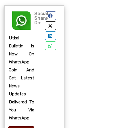
Social
Share
On:
Utkal
Bulletin Is
Now On
WhatsApp
Join And
Get Latest
News
Updates
Delivered To
You Via
WhatsApp