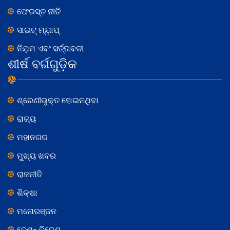
ଫେରସ୍ତ ନୀତି
ସାଇଟ୍ ମ୍ଯ଼ାପ୍
ନିଯ଼ମ ଏବଂ ସର୍ତ୍ତାବଳୀ
ଶୀର୍ଷ ବର୍ଗଗୁଡ଼ିକ
ଶ୍ରେଣୀଭୁକ୍ତ ହୋଇନଥିବା
ରାଜ୍ୟ
ମହାନଗର
ମୁଖ୍ୟ ଖବର
ରାଜନୀତି
ଶିକ୍ଷା
ମନୋରଞ୍ଜନ
ଦେଶ- ବିଦେଶ