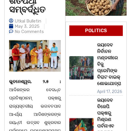
ଶତପଥୀ
ସମ୍ବର୍ଦ୍ଧିତ
Utkal Bulletin
May 3, 2025
POLITICS
No Comments
ଜୟଦେବ
ନିର୍ବାଚନ
ମଣ୍ଡଳୀରେ
ବିଜୁ
ପ୍ରେମିଙ୍କ
ବିରାଟ ବାଇକ୍
ଭୁବନେଶ୍ୱର, ୨.୫ :
ଶୋଭାଯାତ୍ରା
ଆଦିଶଙ୍କର ବେଦାନ୍ତ
April 17, 2026
ପ୍ରତିଷ୍ଠାନମ୍ ପକ୍ଷରୁ
ଜୟଦେବ
ରାଜ୍ୟସ୍ତରୀୟ ଭଗବତପାଦ
ବିଜେପି
ପକ୍ଷରୁ
ଆ•ର୍ଯ୍ୟ ଆଦିଶଙ୍କରଙ୍କ
ମିଶ୍ରଣ
ଜୟନ୍ତୀ ଉତ୍ସବ ଶୁକ୍ରବାର
ପର୍ବନାଏବ
ପୂର୍ବାହ୍ନରେ ଭୁବନେଶ୍ୱରସ୍ଥିତ