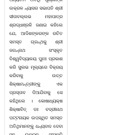
ଉକ୍ରଳ ନ୍ୟାସର ସଭାପତି ଶ୍ରୀ
ସୀତାବଲ୍ଲଭ ମହାପାତ୍ର
ଶ୍ରଦ୍ଧାଞ୍ଜଳି ଜଣାଇ କହିଲେ
ଯେ, ଆଦିଶଙ୍କରଙ୍କ ରଚିତ
ସମସ୍ତ ଗ୍ରନ୍ଥକୁ ଶ୍ରୀ
ଜଗନ୍ନାଥ ସଂସ୍କୃତ
ବିଶ୍ୱବିଦ୍ୟାଳୟ ପୁନଃ ପ୍ରକାଶ
କରି ସୁଲଭ ମୂଲ୍ୟରେ ବିକ୍ରୟ
କରିବାକୁ ଉଚ୍ଚ
ଶିକ୍ଷାମନ୍ତ୍ରୀଙ୍କୁ ଏକ
ପ୍ରସ୍ତାବ ଦିଆଯିବାକୁ ସେ
କହିଥିଲେ । କୋଷାଧ୍ୟକ୍ଷ
ଶିକ୍ଷାବିତ୍ ଡଃ ବଦ୍ରୀନାଥ
ପଟ୍ଟନାୟକ ଉପସ୍ଥିତ ସମସ୍ତ
ଅତିଥିମାନଙ୍କୁ ଧନ୍ୟବାଦ ଦେବା
ସହ ଉକ୍ରଳ ସଂସ୍କୃତି