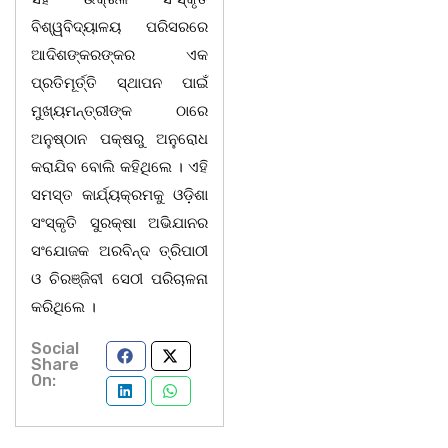
ବିଶ୍ୱବିଦ୍ୟାଳୟ ପରିସରରେ
ଆଦିଶଙ୍କରଙ୍କର ଏକ
ପ୍ରତିମୂର୍ତ୍ତି ସ୍ଥାପନ ପାଇଁ
ମୁଖ୍ୟମନ୍ତ୍ରୀଙ୍କ ଠାରେ
ଅନୁଷ୍ଠାନ ପକ୍ଷରୁ ଅନୁରୋଧ
କରାଯିବ ବୋଲି କହିଥିଲେ । ଏହି
ସମସ୍ତ କାର୍ଯ୍ୟକ୍ରମକୁ ଓଡ଼ିଶା
ସଂସ୍କୃତି ସୁରକ୍ଷା ଅଭିଯାନର
ସଂଯୋଜକ ଅରବିନ୍ଦ ତ୍ରିପାଠୀ
ଓ ଚିରଞ୍ଜିବୀ ସେଠୀ ପରିଚାଳନା
କରିଥିଲେ ।
Social
Share
On: