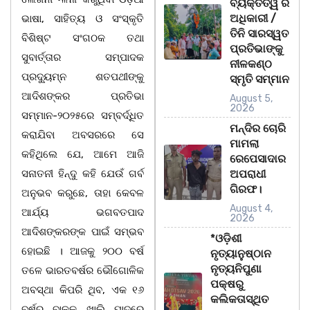
ବ୍ୟକ୍ତିତ୍ୱ ର
ଅଧିକାରୀ /
ଭାଷା, ସାହିତ୍ୟ ଓ ସଂସ୍କୃତି
ତିନି ସାରସ୍ୱତ
ବିଶିଷ୍ଟ ସଂଗଠକ ତଥା
ପ୍ରତିଭାଙ୍କୁ
ସୁବାର୍ତ୍ତାର ସମ୍ପାଦକ
ନୀଳକଣ୍ଠ
ପ୍ରଦୁ୍ୟମ୍ନ ଶତପଥୀଙ୍କୁ
ସ୍ମୃତି ସମ୍ମାନ
ଆଦିଶଙ୍କର ପ୍ରତିଭା
August 5,
2026
ସମ୍ମାନ-୨୦୨୫ରେ ସମ୍ବର୍ଦ୍ଧିତ
ମନ୍ଦିର ଚୋରି
କରାଯିବା ଅବସରରେ ସେ
ମାମଲା
କହିଥିଲେ ଯେ, ଆମେ ଆଜି
ରେପେସାଦାର
ସନାତନୀ ହିନ୍ଦୁ କହି ଯେଉଁ ଗର୍ବ
ଅପରାଧୀ
ଗିରଫ।
ଅନୁଭବ କରୁଛେ, ତାହା କେବଳ
August 4,
ଆର୍ଯ୍ୟ ଭଗବତପାଦ
2026
ଆଦିଶଙ୍କରଙ୍କ ପାଇଁ ସମ୍ଭବ
*ଓଡ଼ିଶୀ
ହୋଇଛି । ଆଜକୁ ୨୦୦ ବର୍ଷ
ନୃତ୍ୟାନୁଷ୍ଠାନ
ନୃତ୍ୟନିପୁଣା
ତଳେ ଭାରତବର୍ଷର ଭୌଗୋଳିକ
ପକ୍ଷରୁ
ଅବସ୍ଥା କିପରି ଥିବ, ଏକ ୧୬
କଲିକତାସ୍ଥିତ
ବର୍ଷର ବାଳକ ଖାଲି ପାଦରେ