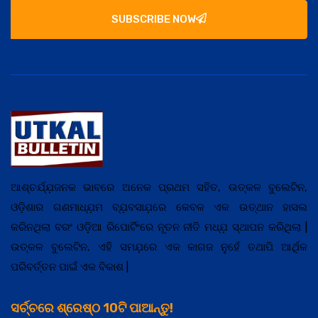
SUBSCRIBE NOW
ଆଶ୍ଚର୍ଯ୍ଯ଼ଜନକ ଭାବରେ ଅନେକ ପ୍ରଥମ ସହିତ, ଉତ୍କଳ ବୁଲେଟିନ,
ଓଡ଼ିଶାର ଗଣମାଧ୍ଯ଼ମ ବ୍ଯ଼ବସାଯ଼ରେ କେବଳ ଏକ ଉତ୍ଥାନ ହାସଲ
କରିନଥିଲା ବରଂ ଓଡ଼ିଆ ରିପୋର୍ଟିଂରେ ନୂତନ ନୀତି ମଧ୍ଯ଼ ସ୍ଥାପନ କରିଥିଲା |
ଉତ୍କଳ ବୁଲେଟିନ, ଏହି ସମଯ଼ରେ ଏକ କାଗଜ ନୁହେଁ ତଥାପି ଆର୍ଥିକ
ପରିବର୍ତ୍ତନ ପାଇଁ ଏକ ବିକାଶ |
ସର୍ଚ୍ଚରେ ଶ୍ରେଷ୍ଠ 10ଟି ପାଆନ୍ତୁ!