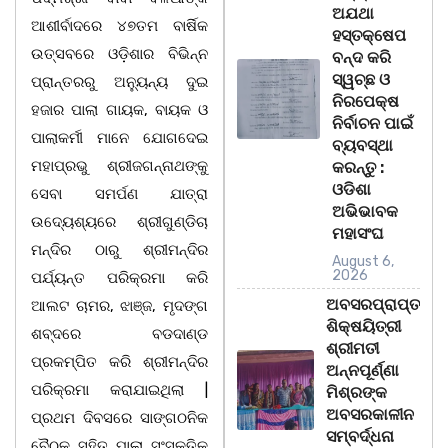
ଅଯଥା
ଆଶୀର୍ବାଦରେ ୪୭ତମ ବାର୍ଷିକ
ହସ୍ତକ୍ଷେପ
ଉତ୍ସବରେ ଓଡ଼ିଶାର ବିଭିନ୍ନ
ବନ୍ଦ କରି
ସ୍ୱଚ୍ଛ ଓ
ପ୍ରାନ୍ତରରୁ ଅନ୍ୟୁନ୍ୟ ଦୁଇ
ନିରପେକ୍ଷ
ହଜାର ପାଲା ଗାୟକ, ବାୟକ ଓ
ନିର୍ବାଚନ ପାଇଁ
ପାଲାକର୍ମୀ ମାନେ ଯୋଗଦେଇ
ବ୍ୟବସ୍ଥା
ମହାପ୍ରଭୁ ଶ୍ରୀଜଗନ୍ନାଥଙ୍କୁ
କରନ୍ତୁ :
ଓଡିଶା
ସେବା ସମର୍ପଣ ଯାତ୍ରା
ଅଭିଭାବକ
ଉଦ୍ୟେଶ୍ୟରେ ଶ୍ରୀଗୁଣ୍ଡିଚା
ମହାସଂଘ
ମନ୍ଦିର ଠାରୁ ଶ୍ରୀମନ୍ଦିର
August 6,
2026
ପର୍ଯ୍ୟନ୍ତ ପରିକ୍ରମା କରି
ଅବସରପ୍ରାପ୍ତ
ଆଲଟ ଚାମର, ଝାଞ୍ଜ, ମୃଦଙ୍ଗ
ଶିକ୍ଷୟିତ୍ରୀ
ଶବ୍ଦରେ ବଡଦାଣ୍ଡ
ଶ୍ରୀମତୀ
ପ୍ରକମ୍ପିତ କରି ଶ୍ରୀମନ୍ଦିର
ଅନ୍ନପୂର୍ଣ୍ଣା
ପରିକ୍ରମା କରାଯାଇଥିଲା |
ମିଶ୍ରଙ୍କ
ଅବସରକାଳୀନ
ପ୍ରଥମ ଦିବସରେ ସାଙ୍ଗଠନିକ
ସମ୍ବର୍ଦ୍ଧନା
ବୈଠକ ସହିତ ପାଲା ସଂସ୍କୃତିକୁ