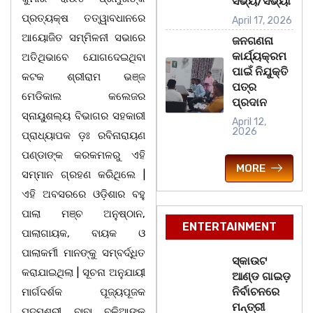
ସଭ୍ୟ/ସଭ୍ୟା
ପ୍ରତ୍ୟକ୍ଷ ତତ୍ୱାବଧାନରେ
April 17, 2026
ଆୟୋଜିତ ସମ୍ମିଳନୀ ସଭାରେ
ଜନଗଣନା
କାର୍ଯ୍ୟକ୍ରମ
ଅତିଥିଭାବେ ଯୋଗଦେଇଥିବା
ପାଇଁ ନିଯୁକ୍ତି
କଟକ ଶ୍ରୀରାମ ଭଞ୍ଜ
ପତ୍ର
ମେଡିକାଲ କଲେଜର
ପ୍ରଦାନ
ସ୍ନାୟୁଶଲ୍ୟ ବିଭାଗର ସହକାରୀ
April 12,
2026
ପ୍ରାଧ୍ୟାପକ ଡ଼ଃ ରବିନାରାୟଣ
ପଣ୍ଡାଙ୍କ କରକମଳରୁ ଏହି
MORE
ସମ୍ମାନ ଗ୍ରହଣ କରିଥିଲେ |
ଏହି ଅବସରରେ ଓଡ଼ିଶାର ବହୁ
ପାଲା ମଞ୍ଚ ଅନୁଷ୍ଠାନ,
ENTERTAINMENT
ପାଲାଗାୟକ, ବାୟକ ଓ
ପାଲାକର୍ମୀ ମାନଙ୍କୁ ସମ୍ବର୍ଦ୍ଧିତ
ସ୍କାଉଟ
କରାଯାଇଥିଲା | ସୂଚନା ଅନୁଯାୟୀ
ଆଣ୍ଡ ଗାଇଡ଼
ନିର୍ବାଚନରେ
ମାର୍ଗଦର୍ଶକ ପୂଜ୍ୟପୂଜକ
ମନ୍ତ୍ରୀ
ପଦ୍ମଶ୍ରୀ ବାବା ବଳିଆଙ୍କ