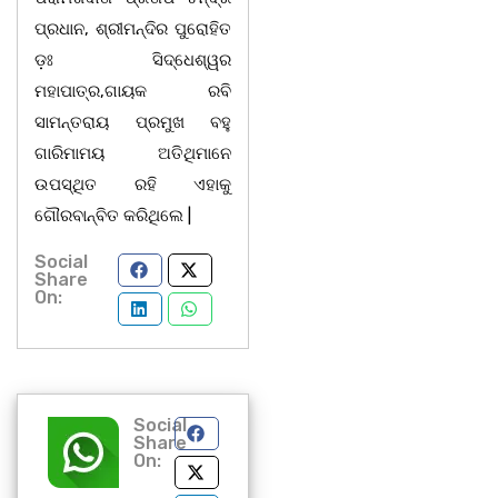
ପ୍ରଧାନ, ଶ୍ରୀମନ୍ଦିର ପୁରୋହିତ
ଡ଼ଃ ସିଦ୍ଧେଶ୍ୱର
ମହାପାତ୍ର,ଗାୟକ ରବି
ସାମନ୍ତରାୟ ପ୍ରମୁଖ ବହୁ
ଗାରିମାମୟ ଅତିଥିମାନେ
ଉପସ୍ଥିତ ରହି ଏହାକୁ
ଗୌରବାନ୍ବିତ କରିଥିଲେ |
Social
Share
On:
Social
Share
On: