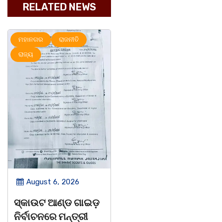
RELATED NEWS
ରାଜ୍ୟ
ମହାନଗର
ରାଜ୍ୟ
August 6, 2026
August 6, 2026
ଅବସରପ୍ରାପ୍ତ
ପୁନର୍ବାର ତ୍ରୁଟି ପିଲାଙ୍କୁ
ଶିକ୍ଷୟିତ୍ରୀ ଶ୍ରୀମତୀ
ମୂର୍ଖ କରିବାକୁ