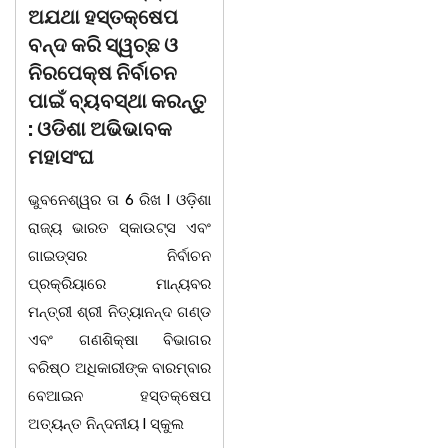
ଅନ୍ନପୂର୍ଣ୍ଣା ମିଶ୍ରଙ୍କ
ଷଡଯନ୍ତ୍ର ! ଭୁଲ ବହି
ଅବସରକାଳୀନ
ପ୍ରତ୍ୟାହାର ନହେଲେ
ସମ୍ବର୍ଦ୍ଧନା
ଆସନ୍ତା 17 ତାରିଖରୁ
ଓଡିଶା ଅଭିଭାବକ
ଭଦ୍ରକ ବ୍ଲକ ଜଗଦଳପୁର
ମହାସଂଘର ଆମରଣ
ଗ୍ରାମପଞ୍ଚାୟତ ଅନ୍ତର୍ଗତ
ଅନଶନ
ସରସତିଆ ସରକାରୀ ପ୍ରାଥମିକ
ବିଦ୍ୟାଳୟ, ସରସତିଆର
ଭୁବନେଶ୍ୱର ତା 4 ରିଖ l ସତେ
ସହକାରୀ ଶିକ୍ଷୟିତ୍ରୀ ଶ୍ରୀମତୀ
ଯେମିତି ପିଲାଙ୍କ ପାଠ ପଢା ପାଇଁ
ଅନ୍ନପୂର୍ଣ୍ଣା ମିଶ୍ରଙ୍କର
ସରକାରଙ୍କ ଧ୍ୟାନ ହିଁ ନାହିଁ l
ଅବସରକାଳୀନ ସମ୍ବର୍ଦ୍ଧନା
ପ୍ରଥମ ଶ୍ରେଣୀ ବହିରେ ପୁଣି
ଉତ୍ସବ ଅନୁଷ୍ଠିତ
ମହାତ୍ରୁଟି l ବର୍ଣମାଳାରେ ସ୍ୱର
ହୋଇଯାଇଅଛି । ଉକ୍ତ
ବର୍ଣ ଓ ବ୍ୟଞ୍ଜନ ବର୍ଣକୁ ନେଇ
ଉତ୍ସବରେ ରାଜ୍ୟପାଳ
ଘୋର
ପୁରସ୍କାରପ୍ରାପ୍ତ ଶିକ୍ଷକ
ଭାଗିରଥ ନାୟକ ସଭାପତିତ୍ଵ