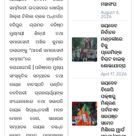
ମହାସଂଘ
ସମ୍ମିଳନୀ ଉତ୍ସବରେ ଖୋର୍ଦ୍ଧା
August 6,
ଜିଲ୍ଲା ଚିଲିକା ବ୍ଲକ ଅନ୍ତର୍ଗତ
2026
ହରିପୁର ଗ୍ରାମର ବରିଷ୍ଠ
ଜୟଦେବ
ନିର୍ବାଚନ
ମୁଣ୍ମୟୀ ଶିଳ୍ପୀ ତଥା
ମଣ୍ଡଳୀରେ
ସମାଜସେବୀ ଅଖିଳ କୁମାର
ବିଜୁ
ପଲାଇଙ୍କୁ “ଆଦର୍ଶ ସମାଜସେବୀ
ପ୍ରେମିଙ୍କ
ସମ୍ମାନ”ରେ ସମ୍ମାନିତ
ବିରାଟ ବାଇକ୍
ଶୋଭାଯାତ୍ରା
କରାଯାଇଅଛି | ପରିଷଦର ମୁଖ୍ୟ
April 17, 2026
ସାଂସ୍କୃତିକ ସମ୍ପାଦକ ତଥା
ଜୟଦେବ
ଗାୟକ ବାଚସ୍ପତି ପଣ୍ଡିତ
ବିଜେପି
ବନବିହାରୀ ଗ୍ରହାଚାର୍ଯ୍ୟଙ୍କ
ପକ୍ଷରୁ
ସଂଯୋଜନାରେ ତଥା ସଭାପତି
ମିଶ୍ରଣ
ପର୍ବନାଏବ
ଗାୟକ ସିଦ୍ଧାନ୍ତଦର୍ଶୀ ମଦନ
ସରପଞ୍ଚ
ମୋହନ ଜେନା, ସାଧାରଣ
ସମେତ
ସମ୍ପାଦକ ଗାୟକ ବସନ୍ତ
ମିଶିଲେ ୱାର୍ଡ
କୁମାର ରାଉତ ପ୍ରମୁଖଙ୍କ