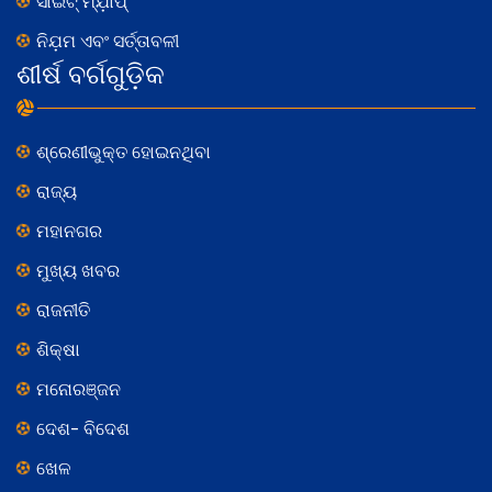
ସାଇଟ୍ ମ୍ଯ଼ାପ୍
ନିଯ଼ମ ଏବଂ ସର୍ତ୍ତାବଳୀ
ଶୀର୍ଷ ବର୍ଗଗୁଡ଼ିକ
ଶ୍ରେଣୀଭୁକ୍ତ ହୋଇନଥିବା
ରାଜ୍ୟ
ମହାନଗର
ମୁଖ୍ୟ ଖବର
ରାଜନୀତି
ଶିକ୍ଷା
ମନୋରଞ୍ଜନ
ଦେଶ- ବିଦେଶ
ଖେଳ