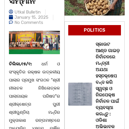
ସମ୍ମାନ
Utkal Bulletin
January 15, 2025
No Comments
POLITICS
ସ୍କାଉଟ
ଆଣ୍ଡ ଗାଇଡ଼
ନିର୍ବାଚନରେ
ମନ୍ତ୍ରୀ
ଚିଲିକା,୧୫/୧:
ଧର୍ମ ଓ
ଅଯଥା
ସଂସ୍କୃତିର ରକ୍ଷକ ଉତ୍କଳୀୟ
ହସ୍ତକ୍ଷେପ
ପାଲାର ପ୍ରମୁଖ ସଂଗଠନ “ଶ୍ରୀ
ବନ୍ଦ କରି
ନୀଳାଚଳ ନିଖିଳୋତ୍କଳ
ସ୍ୱଚ୍ଛ ଓ
ନିରପେକ୍ଷ
ପାଲାଗାୟକ ପରିଷଦ”ର
ନିର୍ବାଚନ ପାଇଁ
ଶ୍ରୀକ୍ଷେତ୍ର ପୁରୀ
ବ୍ୟବସ୍ଥା
ଶ୍ରୀଗୁଣ୍ଡିଚା ମନ୍ଦିର
କରନ୍ତୁ :
ଓଡିଶା
ମୁକ୍ତାକାଶ ରଙ୍ଗମଞ୍ଚରେ
ଅଭିଭାବକ
ଆୟୋଜିତ ୪୭ତମ ବାର୍ଷିକ