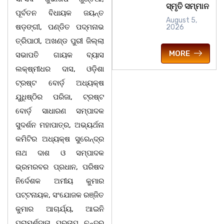
ସ୍ମୃତି ସମ୍ମାନ
ପୂର୍ବତନ ବିଧାୟକ ଜୟନ୍ତ
August 5,
ଷଡ଼ଙ୍ଗୀ, ପଣ୍ଡିତ ପଦ୍ମନାଭ
2026
ତ୍ରିପାଠୀ, ଅଖଣ୍ଡ ପୁରୀ ଜିଲ୍ଲା
MORE
ସଭାପତି ଗାୟକ ବ୍ୟାସ
ଲକ୍ଷ୍ମୀଧର ଦାସ, ଓଡ଼ିଶା
ଟ୍ରଷ୍ଟ ବୋର୍ଡ଼ ଅଧ୍ୟକ୍ଷ
ଯୁଧିଷ୍ଠିର ପରିଜା, ଟ୍ରଷ୍ଟ
ବୋର୍ଡ଼ ସାଧାରଣ ସମ୍ପାଦକ
ସୁଦର୍ଶନ ମହାପାତ୍ର, ଅଭ୍ୟର୍ଥନା
କମିଟିର ଅଧ୍ୟକ୍ଷ ସୁରେନ୍ଦ୍ର
ନାଥ ଦାଶ ଓ ସମ୍ପାଦକ
ଭ୍ରମରବର ପ୍ରଧାନ, ପରିଷଦ
ନିର୍ଦେଶକ ଅମୀୟ କୁମାର
ପଟ୍ଟନାୟକ, ସଂଯୋଜକ ରଞ୍ଜିତ
କୁମାର ଆଚାର୍ଯ୍ୟ, ଆଇନି
ପରାମର୍ଶଦାତା ପ୍ରତାପ ଚନ୍ଦ୍ର