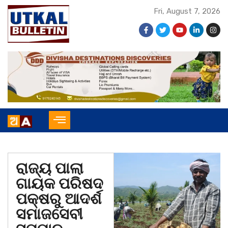
Fri, August 7, 2026
ରାଜ୍ୟ ପାଲା
ଗାୟକ ପରିଷଦ
ପକ୍ଷରୁ ଆଦର୍ଶ
ସମାଜସେବୀ