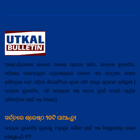
ଆଶ୍ଚର୍ଯ୍ଯ଼ଜନକ ଭାବରେ ଅନେକ ପ୍ରଥମ ସହିତ, ଉତ୍କଳ ବୁଲେଟିନ,
ଓଡ଼ିଶାର ଗଣମାଧ୍ଯ଼ମ ବ୍ଯ଼ବସାଯ଼ରେ କେବଳ ଏକ ଉତ୍ଥାନ ହାସଲ
କରିନଥିଲା ବରଂ ଓଡ଼ିଆ ରିପୋର୍ଟିଂରେ ନୂତନ ନୀତି ମଧ୍ଯ଼ ସ୍ଥାପନ କରିଥିଲା |
ଉତ୍କଳ ବୁଲେଟିନ, ଏହି ସମଯ଼ରେ ଏକ କାଗଜ ନୁହେଁ ତଥାପି ଆର୍ଥିକ
ପରିବର୍ତ୍ତନ ପାଇଁ ଏକ ବିକାଶ |
ସର୍ଚ୍ଚରେ ଶ୍ରେଷ୍ଠ 10ଟି ପାଆନ୍ତୁ!
ଉତ୍କଳ ବୁଲେଟିନ ନ୍ଯ଼ୁଜକୁ ଅନୁକୂଳ କରିବା ପାଇଁ ଏକ ବିଶ୍ୱସନୀଯ଼ ସେବା
ଖୋଜୁଛନ୍ତି କି?