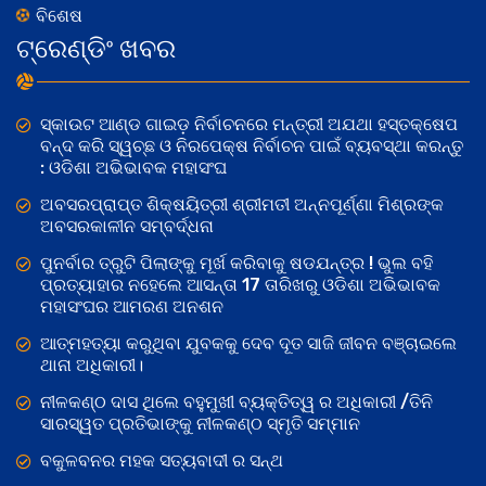
ବିଶେଷ
ଟ୍ରେଣ୍ଡିଂ ଖବର
ସ୍କାଉଟ ଆଣ୍ଡ ଗାଇଡ଼ ନିର୍ବାଚନରେ ମନ୍ତ୍ରୀ ଅଯଥା ହସ୍ତକ୍ଷେପ
ବନ୍ଦ କରି ସ୍ୱଚ୍ଛ ଓ ନିରପେକ୍ଷ ନିର୍ବାଚନ ପାଇଁ ବ୍ୟବସ୍ଥା କରନ୍ତୁ
: ଓଡିଶା ଅଭିଭାବକ ମହାସଂଘ
ଅବସରପ୍ରାପ୍ତ ଶିକ୍ଷୟିତ୍ରୀ ଶ୍ରୀମତୀ ଅନ୍ନପୂର୍ଣ୍ଣା ମିଶ୍ରଙ୍କ
ଅବସରକାଳୀନ ସମ୍ବର୍ଦ୍ଧନା
ପୁନର୍ବାର ତ୍ରୁଟି ପିଲାଙ୍କୁ ମୂର୍ଖ କରିବାକୁ ଷଡଯନ୍ତ୍ର ! ଭୁଲ ବହି
ପ୍ରତ୍ୟାହାର ନହେଲେ ଆସନ୍ତା 17 ତାରିଖରୁ ଓଡିଶା ଅଭିଭାବକ
ମହାସଂଘର ଆମରଣ ଅନଶନ
ଆତ୍ମହତ୍ୟା କରୁଥିବା ଯୁବକକୁ ଦେବ ଦୂତ ସାଜି ଜୀବନ ବଞ୍ଚାଇଲେ
ଥାନା ଅଧିକାରୀ।
ନୀଳକଣ୍ଠ ଦାସ ଥିଲେ ବହୁମୁଖୀ ବ୍ୟକ୍ତିତ୍ୱ ର ଅଧିକାରୀ /ତିନି
ସାରସ୍ୱତ ପ୍ରତିଭାଙ୍କୁ ନୀଳକଣ୍ଠ ସ୍ମୃତି ସମ୍ମାନ
ବକୁଳବନର ମହକ ସତ୍ୟବାଦୀ ର ସନ୍ଥ