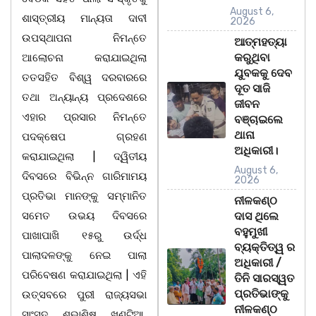
August 6,
ଶାସ୍ତ୍ରୀୟ ମାନ୍ୟତା ଦାବୀ
2026
ଉପସ୍ଥାପନା ନିମନ୍ତେ
ଆତ୍ମହତ୍ୟା
କରୁଥିବା
ଆଲୋଚନା କରାଯାଇଥିଲା
ଯୁବକକୁ ଦେବ
ତତସହିତ ବିଶ୍ୱ ଦରବାରରେ
ଦୂତ ସାଜି
ତଥା ଅନ୍ୟାନ୍ୟ ପ୍ରଦେଶରେ
ଜୀବନ
ଏହାର ପ୍ରସାର ନିମନ୍ତେ
ବଞ୍ଚାଇଲେ
ଥାନା
ପଦକ୍ଷେପ ଗ୍ରହଣ
ଅଧିକାରୀ।
କରାଯାଇଥିଲା | ଦ୍ୱିତୀୟ
August 6,
ଦିବସରେ ବିଭିନ୍ନ ଗାରିମାମୟ
2026
ପ୍ରତିଭା ମାନଙ୍କୁ ସମ୍ମାନିତ
ନୀଳକଣ୍ଠ
ସମେତ ଉଭୟ ଦିବସରେ
ଦାସ ଥିଲେ
ବହୁମୁଖୀ
ପାଖାପାଖି ୧୫ରୁ ଉର୍ଦ୍ଧ
ବ୍ୟକ୍ତିତ୍ୱ ର
ପାଲାଦଳଙ୍କୁ ନେଇ ପାଲା
ଅଧିକାରୀ /
ପରିବେଷଣ କରାଯାଇଥିଲା | ଏହି
ତିନି ସାରସ୍ୱତ
ପ୍ରତିଭାଙ୍କୁ
ଉତ୍ସବରେ ପୁରୀ ରାଜ୍ୟସଭା
ନୀଳକଣ୍ଠ
ସାଂସଦ ଶୁଭାଶିଷ ଖୁଣ୍ଟିଆ,