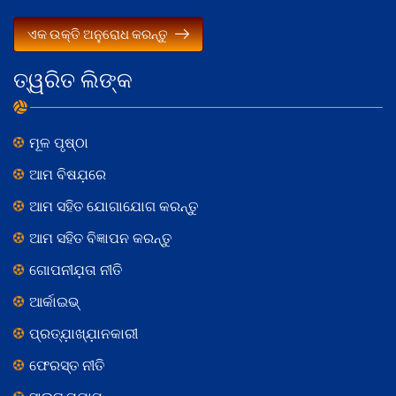
ଏକ ଉକ୍ତି ଅନୁରୋଧ କରନ୍ତୁ
ତ୍ୱରିତ ଲିଙ୍କ
ମୂଳ ପୃଷ୍ଠା
ଆମ ବିଷଯ଼ରେ
ଆମ ସହିତ ଯୋଗାଯୋଗ କରନ୍ତୁ
ଆମ ସହିତ ବିଜ୍ଞାପନ କରନ୍ତୁ
ଗୋପନୀଯ଼ତା ନୀତି
ଆର୍କାଇଭ୍
ପ୍ରତ୍ଯ଼ାଖ୍ଯ଼ାନକାରୀ
ଫେରସ୍ତ ନୀତି