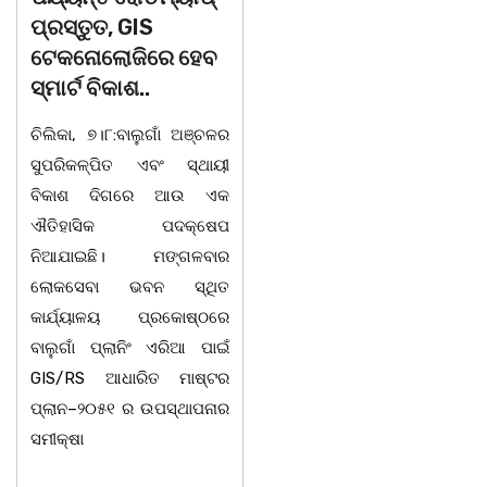
ପ୍ରସ୍ତୁତ, GIS
ସଶକ୍ତିକରଣ
ଟେକନୋଲୋଜିରେ ହେବ
ପ୍ରକୋଷ୍ଠ ପକ୍ଷରୁ
ସ୍ମାର୍ଟ ବିକାଶ..
ଆଲୋଚନାଚକ୍ର |
ଚିଲିକା, ୭।୮:ବାଲୁଗାଁ ଅଞ୍ଚଳର
ଚିଲିକା, ୭। ୮: ବାଲୁଗାଁ
ସୁପରିକଳ୍ପିତ ଏବଂ ସ୍ଥାୟୀ
ମହାବିଦ୍ୟାଳୟ ଶକ୍ତିଶ୍ରୀ
ବିକାଶ ଦିଗରେ ଆଉ ଏକ
ସଶକ୍ତିକରଣ ପ୍ରକୋଷ୍ଠ
ଐତିହାସିକ ପଦକ୍ଷେପ
ପକ୍ଷରୁ ଛାତ୍ରୀମାନଙ୍କ
ନିଆଯାଇଛି। ମଙ୍ଗଳବାର
ସୁରକ୍ଷା, ଶୃଙ୍ଖଳା ଓ
ଲୋକସେବା ଭବନ ସ୍ଥିତ
ସଶକ୍ତିକରଣ କାର୍ଯ୍ୟକ୍ରମ
କାର୍ଯ୍ୟାଳୟ ପ୍ରକୋଷ୍ଠରେ
ସମ୍ପର୍କରେ ଏକ
ବାଲୁଗାଁ ପ୍ଲାନିଂ ଏରିଆ ପାଇଁ
ଆଲୋଚନାଚକ୍ର ଅଧ୍ୟକ୍ଷ
GIS/RS ଆଧାରିତ ମାଷ୍ଟର
ଡକ୍ଟର ଲଷ୍ମୀଧର ସୁବୁଦ୍ଧିଙ୍କ
ପ୍ଲାନ–୨୦୫୧ ର ଉପସ୍ଥାପନାର
ସଭାପତିତ୍ୱରେ ଅନୁଷ୍ଠିତ
ସମୀକ୍ଷା
ହୋଇଯାଇଛି।ଉକ୍ତ
କାର୍ଯ୍ୟକ୍ରମରେ ଯୁକ୍ତଦୁଇ