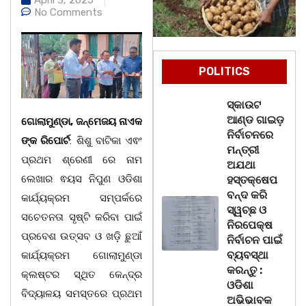
No Comments
POLITICS
ସ୍କାଉଟ
ଆଣ୍ଡ ଗାଇଡ଼
ଗୋଲାମୁଣ୍ଡା, ଜନ୍ମେଜୟ ନାଏକ
ନିର୍ବାଚନରେ
ଙ୍କ ରିପୋର୍ଟ
: ଶିଶୁ ବାଟିକା ଏଵଂ
ମନ୍ତ୍ରୀ
ପ୍ରଥମ ଶ୍ରେଣୀ ରେ ନାମ
ଅଯଥା
ଲେଖାର ଵୟସ ନିପୁଣ ଓଡିଶା
ହସ୍ତକ୍ଷେପ
ବନ୍ଦ କରି
କାର୍ଯ୍ୟକ୍ରମ ସମ୍ପର୍କରେ
ସ୍ୱଚ୍ଛ ଓ
ସଚେତନତା ସୃଷ୍ଟି କରିବା ପାଇଁ
ନିରପେକ୍ଷ
ପ୍ରବେଶ ଉତ୍ସବ ଓ ଖଡ଼ି ଛୁଆଁ
ନିର୍ବାଚନ ପାଇଁ
ବ୍ୟବସ୍ଥା
କାର୍ଯ୍ୟକ୍ରମ ଗୋଲାମୁଣ୍ଡା
କରନ୍ତୁ :
କ୍ଲଷ୍ଟର ସ୍ଥିତ କେନ୍ଦ୍ର
ଓଡିଶା
ବିଦ୍ୟାଳୟ ସମସ୍ତରେ ପ୍ରଥମ
ଅଭିଭାବକ