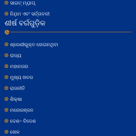
ସାଇଟ୍ ମ୍ଯ଼ାପ୍
ନିଯ଼ମ ଏବଂ ସର୍ତ୍ତାବଳୀ
ଶୀର୍ଷ ବର୍ଗଗୁଡ଼ିକ
ଶ୍ରେଣୀଭୁକ୍ତ ହୋଇନଥିବା
ରାଜ୍ୟ
ମହାନଗର
ମୁଖ୍ୟ ଖବର
ରାଜନୀତି
ଶିକ୍ଷା
ମନୋରଞ୍ଜନ
ଦେଶ- ବିଦେଶ
ଖେଳ