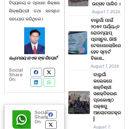
ବିଦ୍ୟାଳୟ ର ପ୍ରଧାନ ଶିକ୍ଷକ
ଉତ୍ସବ ପାଳିତ ।
ଶିକ୍ଷୟିତ୍ରୀ ତଥା ସମସ୍ତେ
August 7, 2026
ସହଯୋଗ କରିଥିଲେ।
ବାଲୁଗାଁ ପାଇଁ
୨୦୫୧ ପର୍ଯ୍ୟନ୍ତ
ରୋଡମ୍ୟାପ୍
ପ୍ରସ୍ତୁତ, GIS
ଟେକନୋଲୋଜିରେ
ହେବ ସ୍ମାର୍ଟ
ଜନ୍ମେଜୟ ନାଏକ ଙ୍କ ରିପୋର୍ଟ
ବିକାଶ..
August 7, 2026
Social
Share
ବାଲୁଗାଁ
On:
କଲେଜରେ
ଶକ୍ତିଶ୍ରୀ
ସଶକ୍ତିକରଣ
ପ୍ରକୋଷ୍ଠ
ପକ୍ଷରୁ
Social
ଆଲୋଚନାଚକ୍ର
Share
|
On:
August 7,