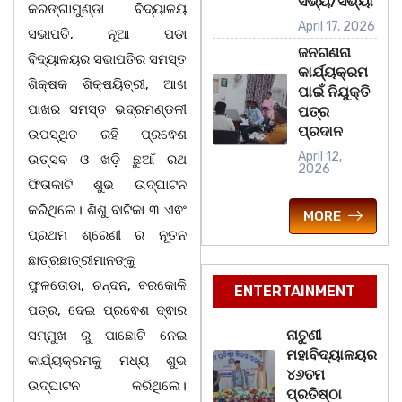
ସଭ୍ୟ/ସଭ୍ୟା
କରଙ୍ଗାମୁଣ୍ଡା ବିଦ୍ୟାଳୟ
April 17, 2026
ସଭାପତି, ନୂଆ ପଡା
ଜନଗଣନା
ବିଦ୍ୟାଳୟର ସଭାପତିର ସମସ୍ତ
କାର୍ଯ୍ୟକ୍ରମ
ଶିକ୍ଷକ ଶିକ୍ଷୟିତ୍ରୀ, ଆଖ
ପାଇଁ ନିଯୁକ୍ତି
ପାଖର ସମସ୍ତ ଭଦ୍ରମଣ୍ଡଳୀ
ପତ୍ର
ପ୍ରଦାନ
ଉପସ୍ଥିତ ରହି ପ୍ରଵେଶ
April 12,
ଉତ୍ସବ ଓ ଖଡ଼ି ଛୁଆଁ ରଥ
2026
ଫିତାକାଟି ଶୁଭ ଉଦ୍ଘାଟନ
କରିଥିଲେ। ଶିଶୁ ବାଟିକା ୩ ଏଵଂ
MORE
ପ୍ରଥମ ଶ୍ରେଣୀ ର ନୂତନ
ଛାତ୍ରଛାତ୍ରୀମାନଙ୍କୁ
ଫୁଳତୋଡା, ଚନ୍ଦନ, ବରକୋଳି
ENTERTAINMENT
ପତ୍ର, ଦେଇ ପ୍ରଵେଶ ଦ୍ଵାର
ନାଚୁଣୀ
ସମ୍ମୁଖ ରୁ ପାଛୋଟି ନେଇ
ମହାବିଦ୍ୟାଳୟର
କାର୍ଯ୍ୟକ୍ରମକୁ ମଧ୍ୟ ଶୁଭ
୪୬ତମ
ଉଦ୍ଘାଟନ କରିଥିଲେ।
ପ୍ରତିଷ୍ଠା