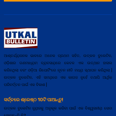
ଆଶ୍ଚର୍ଯ୍ଯ଼ଜନକ ଭାବରେ ଅନେକ ପ୍ରଥମ ସହିତ, ଉତ୍କଳ ବୁଲେଟିନ,
ଓଡ଼ିଶାର ଗଣମାଧ୍ଯ଼ମ ବ୍ଯ଼ବସାଯ଼ରେ କେବଳ ଏକ ଉତ୍ଥାନ ହାସଲ
କରିନଥିଲା ବରଂ ଓଡ଼ିଆ ରିପୋର୍ଟିଂରେ ନୂତନ ନୀତି ମଧ୍ଯ଼ ସ୍ଥାପନ କରିଥିଲା |
ଉତ୍କଳ ବୁଲେଟିନ, ଏହି ସମଯ଼ରେ ଏକ କାଗଜ ନୁହେଁ ତଥାପି ଆର୍ଥିକ
ପରିବର୍ତ୍ତନ ପାଇଁ ଏକ ବିକାଶ |
ସର୍ଚ୍ଚରେ ଶ୍ରେଷ୍ଠ 10ଟି ପାଆନ୍ତୁ!
ଉତ୍କଳ ବୁଲେଟିନ ନ୍ଯ଼ୁଜକୁ ଅନୁକୂଳ କରିବା ପାଇଁ ଏକ ବିଶ୍ୱସନୀଯ଼ ସେବା
ଖୋଜୁଛନ୍ତି କି?