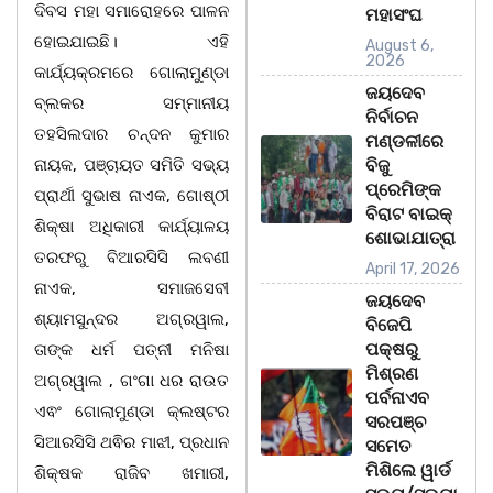
ଦିବସ ମହା ସମାରୋହରେ ପାଳନ
ମହାସଂଘ
ହୋଇଯାଇଛି। ଏହି
August 6,
2026
କାର୍ଯ୍ୟକ୍ରମରେ ଗୋଲାମୁଣ୍ଡା
ଜୟଦେବ
ବ୍ଲକର ସମ୍ମାନୀୟ
ନିର୍ବାଚନ
ତହସିଲଦାର ଚନ୍ଦନ କୁମାର
ମଣ୍ଡଳୀରେ
ନାୟକ, ପଞ୍ଚାୟତ ସମିତି ସଭ୍ୟ
ବିଜୁ
ପ୍ରେମିଙ୍କ
ପ୍ରାର୍ଥୀ ସୁଭାଷ ନାଏକ, ଗୋଷ୍ଠୀ
ବିରାଟ ବାଇକ୍
ଶିକ୍ଷା ଅଧିକାରୀ କାର୍ଯ୍ୟାଳୟ
ଶୋଭାଯାତ୍ରା
ତରଫରୁ ବିଆରସିସି ଲବଣୀ
April 17, 2026
ନାଏକ, ସମାଜସେବୀ
ଜୟଦେବ
ଶ୍ୟାମସୁନ୍ଦର ଅଗ୍ରୱାଲ,
ବିଜେପି
ପକ୍ଷରୁ
ତାଙ୍କ ଧର୍ମ ପତ୍ନୀ ମନିଷା
ମିଶ୍ରଣ
ଅଗ୍ରୱାଲ , ଗଂଗା ଧର ରାଉତ
ପର୍ବନାଏବ
ଏଵଂ ଗୋଲାମୁଣ୍ଡା କ୍ଲଷ୍ଟର
ସରପଞ୍ଚ
ସିଆରସିସି ଥଵିର ମାଝୀ, ପ୍ରଧାନ
ସମେତ
ମିଶିଲେ ୱାର୍ଡ
ଶିକ୍ଷକ ରାଜିବ ଖମାରୀ,