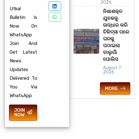
2026
Utkal
ନିଶାଶକ୍ତ
Bulletin Is
ଯୁବକକୁ
ଉଦ୍ଧାର କରି
Now On
ଚିକିତ୍ସା ପରେ
WhatsApp
ଘରକୁ
Join And
ପଠାଇଲା
Get Latest
ବାଲୁଗାଁ
ପୋଲିସ
News
August 7,
Updates
2026
Delivered To
You Via
MORE
WhatsApp
JOIN
NOW