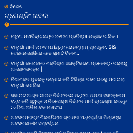
ବିଶେଷ
ଟ୍ରେଣ୍ଡିଂ ଖବର
ନାଚୁଣୀ ମହାବିଦ୍ୟାଳୟର ୪୬ତମ ପ୍ରତିଷ୍ଠା ଉତ୍ସବ ପାଳିତ ।
ବାଲୁଗାଁ ପାଇଁ ୨୦୫୧ ପର୍ଯ୍ୟନ୍ତ ରୋଡମ୍ୟାପ୍ ପ୍ରସ୍ତୁତ, GIS
ଟେକନୋଲୋଜିରେ ହେବ ସ୍ମାର୍ଟ ବିକାଶ..
ବାଲୁଗାଁ କଲେଜରେ ଶକ୍ତିଶ୍ରୀ ସଶକ୍ତିକରଣ ପ୍ରକୋଷ୍ଠ ପକ୍ଷରୁ
ଆଲୋଚନାଚକ୍ର |
ନିଶାଶକ୍ତ ଯୁବକକୁ ଉଦ୍ଧାର କରି ଚିକିତ୍ସା ପରେ ଘରକୁ ପଠାଇଲା
ବାଲୁଗାଁ ପୋଲିସ
ସ୍କାଉଟ ଆଣ୍ଡ ଗାଇଡ଼ ନିର୍ବାଚନରେ ମନ୍ତ୍ରୀ ଅଯଥା ହସ୍ତକ୍ଷେପ
ବନ୍ଦ କରି ସ୍ୱଚ୍ଛ ଓ ନିରପେକ୍ଷ ନିର୍ବାଚନ ପାଇଁ ବ୍ୟବସ୍ଥା କରନ୍ତୁ
: ଓଡିଶା ଅଭିଭାବକ ମହାସଂଘ
ଅବସରପ୍ରାପ୍ତ ଶିକ୍ଷୟିତ୍ରୀ ଶ୍ରୀମତୀ ଅନ୍ନପୂର୍ଣ୍ଣା ମିଶ୍ରଙ୍କ
ଅବସରକାଳୀନ ସମ୍ବର୍ଦ୍ଧନା