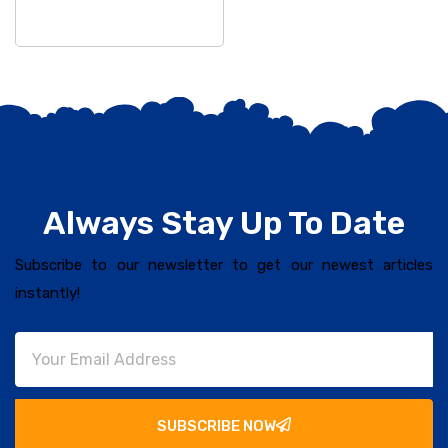
ଅଧ୍ୟକ୍ଷ ସୁବାସ ଚନ୍ଦ୍ର
Always Stay Up To Date
Subscribe to our newsletter to get our newest articles
instantly!
SUBSCRIBE NOW