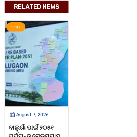
RELATED NEWS
ରାଜ୍ୟ
ରାଜ୍ୟ
August 7, 2026
August 7, 2026
ବାଲୁଗାଁ ପାଇଁ ୨୦୫୧
ବାଲୁଗାଁ କଲେଜରେ
ପର୍ଯ୍ୟନ୍ତ ରୋଡମ୍ୟାପ୍
ଶକ୍ତିଶ୍ରୀ