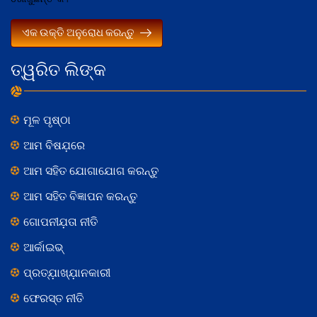
ଏକ ଉକ୍ତି ଅନୁରୋଧ କରନ୍ତୁ
ତ୍ୱରିତ ଲିଙ୍କ
ମୂଳ ପୃଷ୍ଠା
ଆମ ବିଷଯ଼ରେ
ଆମ ସହିତ ଯୋଗାଯୋଗ କରନ୍ତୁ
ଆମ ସହିତ ବିଜ୍ଞାପନ କରନ୍ତୁ
ଗୋପନୀଯ଼ତା ନୀତି
ଆର୍କାଇଭ୍
ପ୍ରତ୍ଯ଼ାଖ୍ଯ଼ାନକାରୀ
ଫେରସ୍ତ ନୀତି