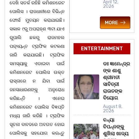
April 12,
ଦେଖି ସତର୍କ ରହିଛି କମିଶନରେଟ
2026
ପୋଲିସ । ରାଜଧାନୀରେ ବିଭିନ୍ନ
ଫୋର୍ସ ମୁତୟନ କରାଯାଇଛି।
MORE
ସକାଳ ୯ରୁ ଅପରାହ୍ଣ ୩ଟା ଯାଏ
ରୁପାଲି ଛକରୁ ରାଜମହଲ
ପର‌୍ୟ୍ୟନ୍ତ ଟ୍ରାଫିକ କଟକଣା
ENTERTAINMENT
ଜାରି କରାଯାଇଛି। ଟ୍ରାଫିକ
ସମସ୍ୟାକୁ ଏଡାଇବା ପାଇଁ
ଡଃ ଜ୍ଞାନେନ୍ଦ୍ର
ଙ୍କ ଶାଶୁ
କମିଶନରେଟ ପୋଲିସ ଉକ୍ତ
ଶ୍ରୀମତୀ
ରାସ୍ତାରେ ନ ଯିବା ପାଇଁ
ସାବିତ୍ରୀ
ଜନସାଧାରଣଙ୍କୁ ଅନୁରୋଧ
ରାଉତଙ୍କ
ବିୟୋଗ
କରିଛନ୍ତି । ଏନେଇ
August 8,
କମିଶନରେଟ ପୋଲିସ ବିଜ୍ଞପ୍ତି
2026
ମଧ୍ୟ ଜାରି କରିଛି । ଟ୍ରାଫିକ
ବନ୍ୟା
ସୂଚନା ବାବଦରେ ଅବଗତ ହୋଇ
ବିପନ୍ନଙ୍କୁ
ପୋଲିସକୁ ସହଯୋଗ କରନ୍ତୁ
ଶୁଖିଲା ଖାଦ୍ୟ