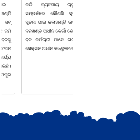
କରି ବ୍ୟବସାୟ ଚାଲୁଥିବା
ସିଆରପି ସ୍ଥିତ କାର୍ଯ୍ୟାଳୟ
ସମ୍ପର୍କରେ କୌଣସି ସୂତ୍ରରୁ
ଠାରେ "ବିଶ୍ୱ ମହିଳା ଦିବସ
ସୂଚନା ପାଇ କଳାହାଣ୍ଡି ଉତ୍ତର
-2026 ଆବାହକ ବିଜୟ କୁମାର
ବନଖଣ୍ଡ ଅଧୀନ କେଗାଁ ରେଞ୍ଜର
ପ୍ରଧାନଙ୍କ ସଂଯୋଜନା ଓ
ବନ କର୍ମଚାରୀ ମାନେ ଗରଗାବ
ସଭାପତିତ୍ବ ରେ ଅନୁଷ୍ଠିତ
ସେକ୍ସନ ଅଧୀନ କାନ୍ଦୁଲଝର
ହୋଇ ଯାଇଛି l ମହିଳା
ସଶକ୍ତିକରଣ