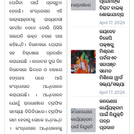
ପ୍ରେମିଙ୍କ
ଘେରିବା ପାଇଁ ପ୍ରସ୍ତୁତ
ବିରାଟ ବାଇକ୍
ହେଉଛି। କଂଗ୍ରେସର ଏହି
ଶୋଭାଯାତ୍ରା
କାର‌୍ୟ୍ୟକ୍ରମକୁ ରାଜ୍ୟବାସୀ
April 17, 2026
ସମର୍ଥନ ଦେବେ ବୋଲି ପିସିସି
ଜୟଦେବ
ସଭାପତି ଭକ୍ତ ଚରଣ ଦାସ
ବିଜେପି
କହିଛନ୍ତି। ବିଧାନସଭା ଘେରାଉ
ପକ୍ଷରୁ
ମିଶ୍ରଣ
ସହ ବିକ୍ଷୋଭ ପ୍ରଦର୍ଶନ
ପର୍ବନାଏବ
କରାଯାଇଛି । ଲଗାତର ଦୁଇ ଦିନ
ସରପଞ୍ଚ
ବିଧାନସଭା ଭିତରେ ଓ ବାହାରେ
ସମେତ
ମିଶିଲେ ୱାର୍ଡ
ହଙ୍ଗାମା ପରେ ଆଜି
ସଭ୍ୟ/ସଭ୍ୟା
କଂଗ୍ରେସର ଆନ୍ଦୋଳନ
April 17, 2026
କରାଯାଇଛି। । ଆନ୍ଦୋଳନ
ଜନଗଣନା
ଯୋଗୁଁ ରାଜଧାନୀରେ ଟ୍ରାଫିକ
କାର୍ଯ୍ୟକ୍ରମ
ସମସ୍ୟା ବିଗିଡିପାରେ। ଟ୍ରାଫିକ
ପାଇଁ ନିଯୁକ୍ତି
ଜାମ ହେବାରୁ ଲୋକେ ହନ୍ତସନ୍ତ
ପତ୍ର
ପ୍ରଦାନ
। କଂଗ୍ରେସର ଆନ୍ଦୋଳନକୁ