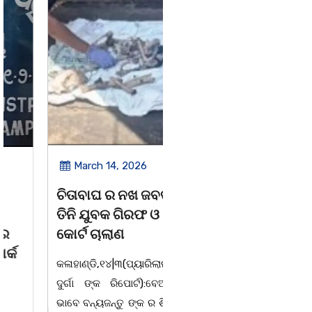
March 14, 2026
March 8, 2026
ଚିତାବାଘ ର ନଖ ଜବତ
ସଶକ୍ତ ଓଡିଶା ପକ୍ଷରୁ
ତିନି ଯୁବକ ଗିରଫ ଓ
ବିଶ୍ୱ ମହିଳା ଦିବସ
କୋର୍ଟ ଚାଲାଣ
ଅନୁଷ୍ଠିତ
କଳାହାଣ୍ଡି,୧୪|୩(ପ୍ୟାରିଲାଲ
ଭୁବନେଶ୍ୱର, 08/03/ 26:
ଦୁର୍ଗା ଙ୍କ ରିପୋର୍ଟ):ବେଆଇନ
ସାମାଜିକ ଅନୁଷ୍ଠାନ "ସଶକ୍ତ
ଭାବେ ବନ୍ୟଜନ୍ତୁ ଙ୍କ ର ଶିକାର
ଓଡିଶା"ପକ୍ଷରୁ ସ୍ଥାନୀୟ