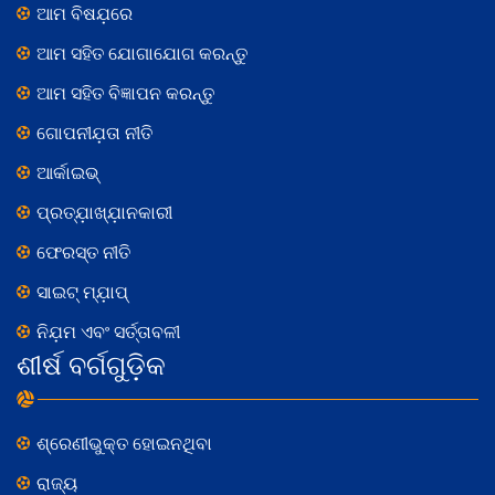
ଆମ ବିଷଯ଼ରେ
ଆମ ସହିତ ଯୋଗାଯୋଗ କରନ୍ତୁ
ଆମ ସହିତ ବିଜ୍ଞାପନ କରନ୍ତୁ
ଗୋପନୀଯ଼ତା ନୀତି
ଆର୍କାଇଭ୍
ପ୍ରତ୍ଯ଼ାଖ୍ଯ଼ାନକାରୀ
ଫେରସ୍ତ ନୀତି
ସାଇଟ୍ ମ୍ଯ଼ାପ୍
ନିଯ଼ମ ଏବଂ ସର୍ତ୍ତାବଳୀ
ଶୀର୍ଷ ବର୍ଗଗୁଡ଼ିକ
ଶ୍ରେଣୀଭୁକ୍ତ ହୋଇନଥିବା
ରାଜ୍ୟ