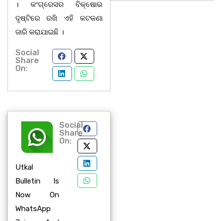
। କଂଗ୍ରେସର ବିକ୍ଷୋଭ
ଦୃଷ୍ଟିରେ ରଖି ଏହି କଟକଣା
ଜାରି କରାଯାଇଛି ।
Social
Share
On:
Social
Share
On:
Utkal
Bulletin Is
Now On
WhatsApp