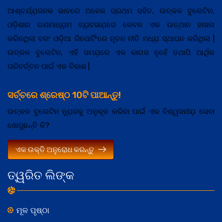
ଆଶ୍ଚର୍ଯ୍ଯ଼ଜନକ ଭାବରେ ଅନେକ ପ୍ରଥମ ସହିତ, ଉତ୍କଳ ବୁଲେଟିନ,
ଓଡ଼ିଶାର ଗଣମାଧ୍ଯ଼ମ ବ୍ଯ଼ବସାଯ଼ରେ କେବଳ ଏକ ଉତ୍ଥାନ ହାସଲ
କରିନଥିଲା ବରଂ ଓଡ଼ିଆ ରିପୋର୍ଟିଂରେ ନୂତନ ନୀତି ମଧ୍ଯ଼ ସ୍ଥାପନ କରିଥିଲା |
ଉତ୍କଳ ବୁଲେଟିନ, ଏହି ସମଯ଼ରେ ଏକ କାଗଜ ନୁହେଁ ତଥାପି ଆର୍ଥିକ
ପରିବର୍ତ୍ତନ ପାଇଁ ଏକ ବିକାଶ |
ସର୍ଚ୍ଚରେ ଶ୍ରେଷ୍ଠ 10ଟି ପାଆନ୍ତୁ!
ଉତ୍କଳ ବୁଲେଟିନ ନ୍ଯ଼ୁଜକୁ ଅନୁକୂଳ କରିବା ପାଇଁ ଏକ ବିଶ୍ୱସନୀଯ଼ ସେବା
ଖୋଜୁଛନ୍ତି କି?
ଏକ ଉକ୍ତି ଅନୁରୋଧ କରନ୍ତୁ
ତ୍ୱରିତ ଲିଙ୍କ
ମୂଳ ପୃଷ୍ଠା