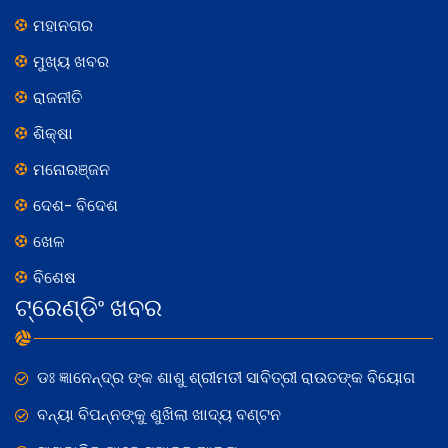
ମହାନଗର
ମୁଖ୍ୟ ଖବର
ରାଜନୀତି
ଶିକ୍ଷା
ମନୋରଞ୍ଜନ
ଦେଶ- ବିଦେଶ
ଖେଳ
ବିଶେଷ
ଟ୍ରେଣ୍ଡିଂ ଖବର
ଡଃ ଜ୍ଞାନେନ୍ଦ୍ର ଙ୍କ ଶାଶୁ ଶ୍ରୀମତୀ ସାବିତ୍ରୀ ରାଉତଙ୍କ ବିୟୋଗ
ବନ୍ୟା ବିପନ୍ନଙ୍କୁ ଶୁଖିଲା ଖାଦ୍ୟ ବଣ୍ଟନ