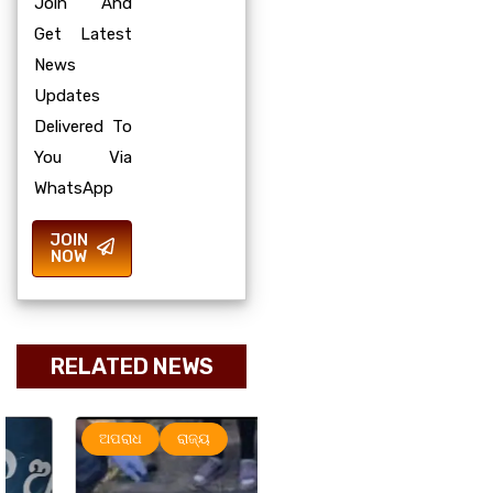
Join And
Get Latest
News
Updates
Delivered To
You Via
WhatsApp
JOIN
NOW
RELATED NEWS
ଅପରାଧ
ରାଜ୍ୟ
ରାଜ୍ୟ