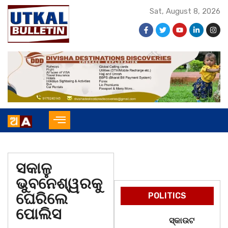
Sat, August 8, 2026
ସକାଳୁ
ଭୁବନେଶ୍ୱରକୁ
ଘେରିଲେ
POLITICS
ପୋଲିସ
ସ୍କାଉଟ