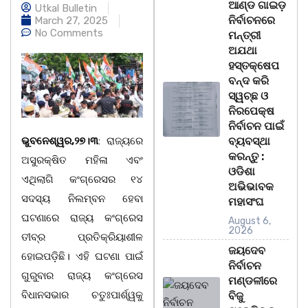
ଆଣ୍ଡ ଗାଇଡ଼
Utkal Bulletin
ନିର୍ବାଚନରେ
March 27, 2025
No Comments
ମନ୍ତ୍ରୀ
ଅଯଥା
ହସ୍ତକ୍ଷେପ
ବନ୍ଦ କରି
ସ୍ୱଚ୍ଛ ଓ
ନିରପେକ୍ଷ
ନିର୍ବାଚନ ପାଇଁ
ଭୁବନେଶ୍ୱର,୨୭।୩
: ରାଜ୍ୟରେ
ବ୍ୟବସ୍ଥା
କରନ୍ତୁ :
ଅସୁରକ୍ଷିତ ମହିଳା ଏବଂ
ଓଡିଶା
ଏଥିଲାଗି କଂଗ୍ରେସର ୧୪
ଅଭିଭାବକ
ସଦସ୍ୟ ନିଲମ୍ବନ ହେବା
ମହାସଂଘ
ଘଟଣାରେ ରାଜ୍ୟ କଂଗ୍ରେସ
August 6,
2026
ତୀବ୍ର ପ୍ରତିକ୍ରିୟାଶୀଳ
ଜୟଦେବ
ହୋଇପଡ଼ିଛି। ଏହି ଘଟଣା ପାଇଁ
ନିର୍ବାଚନ
ଗୁରୁବାର ରାଜ୍ୟ କଂଗ୍ରେସ
ମଣ୍ଡଳୀରେ
ବିଧାନସଭାର ଚତୁଃପାର୍ଶ୍ୱକୁ
ବିଜୁ