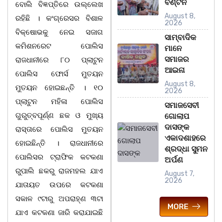
ବଣ୍ଟନ
ବୋଲି ବିଜ୍ଞପ୍ତିରେ ଉଲ୍ଲେଖ
August 8,
ରହିଛି । କଂଗ୍ରେସର ବିଶାଳ
2026
ବିକ୍ଷୋଭକୁ ନେଇ ସଜାଗ
ସାମ୍ବାଦିକ
କମିଶନରେଟ ପୋଲିସ
ମାନେ
ସମାଜର
ରାଜଧାନୀରେ ୮୦ ପ୍ଲାଟୁନ
ଆଇନା
ପୋଲିସ ଫୋର୍ସ ମୁତୟନ
August 8,
ମୁତୟନ ହୋଇଛନ୍ତି । ୧୦
2026
ପ୍ଲାଟୁନ ମହିଳା ପୋଲିସ
ସମାଜସେବୀ
ଗୁରୁତ୍ବପୂର୍ଣ୍ଣ ଛକ ଓ ମୁଖ୍ୟ
ଗୋଲାପ
ଦାସଙ୍କ
ରାସ୍ତାରେ ପୋଲିସ ମୁତୟନ
ଏକାଦଶାହରେ
ହୋଇଛିନ୍ତି । ରାଜଧାନୀରେ
ଶ୍ରଦ୍ଧା ସୁମନ
ପୋଲିସର ଟ୍ରାଫିକ କଟକଣା
ଅର୍ପଣ
ରୁପାଲି ଛକରୁ ରାଜମହଲ ଯାଏ
August 7,
2026
ଯାତାୟତ ଉପରେ କଟକଣା
ସକାଳ ୯ଟାରୁ ଅପରାହ୍ଣ ୩ଟା
MORE
ଯାଏ କଟକଣା ଜାରି କରାଯାଇଛି