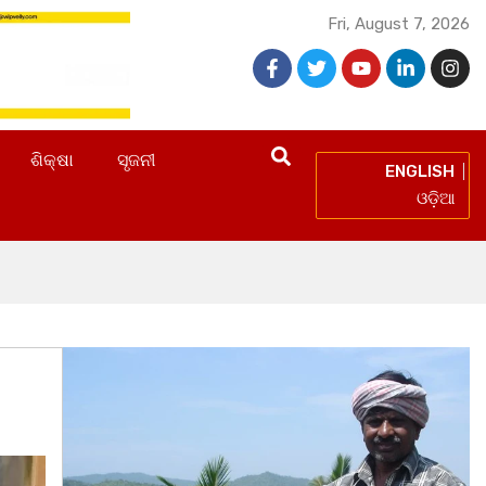
Fri, August 7, 2026
ଶିକ୍ଷା
ସୃଜନୀ
ENGLISH
ଓଡ଼ିଆ