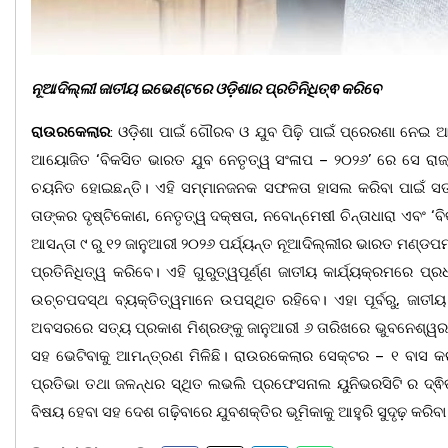
ନୂଆଦିଲ୍ଲୀ ଜାତୀୟ ଇଭେଣ୍ଟରେ ଓଡ଼ିଶାର ପ୍ରତିନିଧିତ୍ଵ କରିବେ
ରାଉରକେଲାର
: ଓଡ଼ିଶା ପାଇଁ ଗୌରବ ଓ ଯୁବ ପିଢ଼ି ପାଇଁ ପ୍ରେରଣା ନେଇ
ଆୟୋଜିତ ‘ବିକସିତ ଭାରତ ଯୁବ ନେତୃତ୍ୱ ସଂଳାପ – ୨୦୨୬’ ରେ ସେ ରାଜ୍
ଚୟନିତ ହୋଇଛନ୍ତି। ଏହି ସମ୍ମାନଜନକ ସଫଳତା ହାସଲ କରିବା ପାଇଁ ସତ୍ୟ ପ
ତାଙ୍କର ଦୃଷ୍ଟିକୋଣ, ନେତୃତ୍ୱ ଦକ୍ଷତା, ନବୋନ୍ମେଷୀ ଚିନ୍ତାଧାରା ଏବଂ ‘ବିକ
ଆସନ୍ତା ୯ ରୁ ୧୨ ଜାନୁଆରୀ ୨୦୨୬ ପର୍ଯ୍ୟନ୍ତ ନୂଆଦିଲ୍ଲୀର ଭାରତ ମଣ୍ଡପ
ପ୍ରତିନିଧିତ୍ୱ କରିବେ। ଏହି ଗୁରୁତ୍ୱପୂର୍ଣ୍ଣ ଜାତୀୟ କାର୍ଯ୍ୟକ୍ରମରେ ପ୍
ଉଚ୍ଚପଦସ୍ଥ ବ୍ୟକ୍ତିତ୍ୱମାନେ ଉପସ୍ଥିତ ରହିବେ। ଏହା ପୂର୍ବରୁ, ଜାତୀୟ 
ଅବସରରେ ସତ୍ୟ ପ୍ରକାଶ ମିଶ୍ରଙ୍କୁ ଜାନୁଆରୀ ୬ ତାରିଖରେ ଭୁବନେଶ୍ୱରର
ସହ ଭେଟିବାକୁ ଆମନ୍ତ୍ରଣ ମିଳିଛି। ରାଉରକେଲାର ସେକ୍ଟର – ୧ ବାସ କରୁ
ପ୍ରତିଭା ତଥା ଜଳନ୍ଧର ସ୍ଥିତ ଲଭଲି ପ୍ରଫେସନାଲ ୟୁନିଭରସିଟି ର ଦ୍ଵିତ
ବିଷୟ ହେବା ସହ ଦେଶ ଗଢ଼ିବାରେ ଯୁବଶକ୍ତିର ଭୂମିକାକୁ ଆହୁରି ସୁଦୃଢ଼ କରିବ