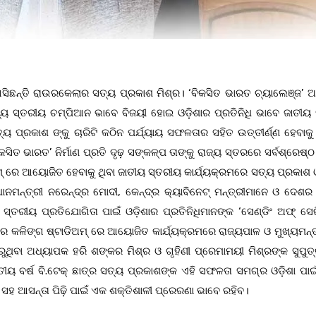
 ଆସିଛନ୍ତି ରାଉରକେଲାର ସତ୍ୟ ପ୍ରକାଶ ମିଶ୍ର। ‘ବିକସିତ ଭାରତ ଚ୍ୟାଲେଞ୍ଜ’ 
ୟ ସ୍ତରୀୟ ଚମ୍ପିଆନ ଭାବେ ବିଜୟୀ ହୋଇ ଓଡ଼ିଶାର ପ୍ରତିନିଧି ଭାବେ ଜାତୀୟ 
୍ରକାଶ ଙ୍କୁ ଚାରିଟି କଠିନ ପର୍ଯ୍ୟାୟ ସଫଳତାର ସହିତ ଉତ୍ତୀର୍ଣ୍ଣ ହେବାକୁ ପ
ସିତ ଭାରତ’ ନିର୍ମାଣ ପ୍ରତି ଦୃଢ଼ ସଙ୍କଳ୍ପ ତାଙ୍କୁ ରାଜ୍ୟ ସ୍ତରରେ ସର୍ବଶ୍ରେଷ୍ଠ
ମ୍ ରେ ଆୟୋଜିତ ହେବାକୁ ଥିବା ଜାତୀୟ ସ୍ତରୀୟ କାର୍ଯ୍ୟକ୍ରମରେ ସତ୍ୟ ପ୍ରକାଶ ଓ
ରଧାନମନ୍ତ୍ରୀ ନରେନ୍ଦ୍ର ମୋଦୀ, କେନ୍ଦ୍ର କ୍ୟାବିନେଟ୍ ମନ୍ତ୍ରୀମାନେ ଓ ଦେଶର 
ସ୍ତରୀୟ ପ୍ରତିଯୋଗିତା ପାଇଁ ଓଡ଼ିଶାର ପ୍ରତିନିଧିମାନଙ୍କ ‘ସେଣ୍ଡିଂ ଅଫ୍ ସେର
 କଳିଙ୍ଗ ଷ୍ଟାଡିଅମ୍ ରେ ଆୟୋଜିତ କାର୍ଯ୍ୟକ୍ରମରେ ରାଜ୍ୟପାଳ ଓ ମୁଖ୍ୟମନ୍ତ
ଥିବା ଅଧ୍ୟାପକ ହରି ଶଙ୍କର ମିଶ୍ର ଓ ଗୃହିଣୀ ପ୍ରେମାମୟୀ ମିଶ୍ରଙ୍କ ସୁପୁତ୍
ୀୟ ବର୍ଷ ବି.ଟେକ୍ ଛାତ୍ର ସତ୍ୟ ପ୍ରକାଶଙ୍କ ଏହି ସଫଳତା ସମଗ୍ର ଓଡ଼ିଶା ପାଇଁ
ା ସହ ଆସନ୍ତା ପିଢ଼ି ପାଇଁ ଏକ ଶକ୍ତିଶାଳୀ ପ୍ରେରଣା ଭାବେ ରହିବ।