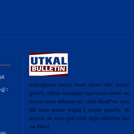
ରୀ
ଆଶ୍ଚର୍ଯ୍ଯ଼ଜନକ ଭାବରେ ଅନେକ ପ୍ରଥମ ସହିତ, ଉତ୍କଳ
ତୁ :
ବୁଲେଟିନ, ଓଡ଼ିଶାର ଗଣମାଧ୍ଯ଼ମ ବ୍ଯ଼ବସାଯ଼ରେ କେବଳ ଏକ
ଉତ୍ଥାନ ହାସଲ କରିନଥିଲା ବରଂ ଓଡ଼ିଆ ରିପୋର୍ଟିଂରେ ନୂତନ
ନୀତି ମଧ୍ଯ଼ ସ୍ଥାପନ କରିଥିଲା | ଉତ୍କଳ ବୁଲେଟିନ, ଏହି
ସମଯ଼ରେ ଏକ କାଗଜ ନୁହେଁ ତଥାପି ଆର୍ଥିକ ପରିବର୍ତ୍ତନ ପାଇଁ
ଏକ ବିକାଶ |
େଲେ