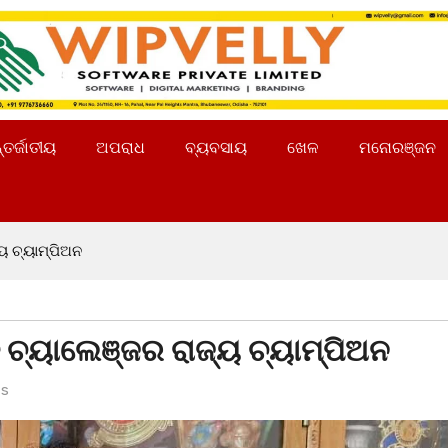
୍ତର୍ଜାତୀୟ
ଅପରାଧ
ବ୍ୟବସାୟ
ଖେଳ
ମନୋରଞ୍ଜନ
ୟ ଚ୍ୟାମ୍ପିଅନ
 ଚ୍ୟାଲେଞ୍ଜର ରାଜ୍ୟ ଚ୍ୟାମ୍ପିଅନ
s