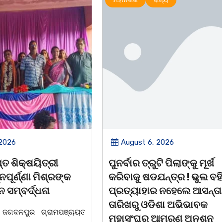
 2026
August 6, 2026
ି ପିଲାଙ୍କୁ ମୂର୍ଖ
ଆତ୍ମହତ୍ୟା କରୁଥିବା ଯୁବକକ
ନ୍ତ୍ର ! ଭୁଲ ବହି
ଦୂତ ସାଜି ଜୀବନ ବଞ୍ଚାଇଲେ ଥା
 ନହେଲେ ଆସନ୍ତା 17
ଅଧିକାରୀ।
ିଶା ଅଭିଭାବକ
ବାଲିଅନ୍ତା, ୦୫/୦୮(ଗୋବର୍ଦ୍ଧନ
ଆମରଣ ଅନଶନ