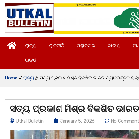
ରାଜ୍ୟ
ରାଜନୀତି
ମହାନଗର
ଜାତୀୟ
ଅନ
ଭିଡିଓ
Home
//
ରାଜ୍ୟ
//
ସତ୍ୟ ପ୍ରକାଶ ମିଶ୍ର ବିକଶିତ ଭାରତ ଚ୍ୟାଲେଞ୍ଜର ରାଜ୍
ସତ୍ୟ ପ୍ରକାଶ ମିଶ୍ର ବିକଶିତ ଭାରତ
Utkal Bulletin
January 5, 2026
No Comment