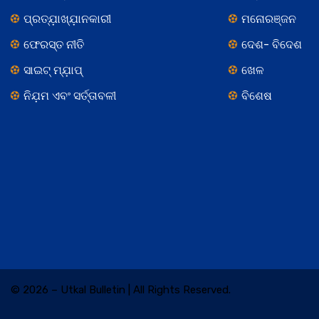
ପ୍ରତ୍ଯ଼ାଖ୍ଯ଼ାନକାରୀ
ମନୋରଞ୍ଜନ
ଫେରସ୍ତ ନୀତି
ଦେଶ- ବିଦେଶ
ସାଇଟ୍ ମ୍ଯ଼ାପ୍
ଖେଳ
ନିଯ଼ମ ଏବଂ ସର୍ତ୍ତାବଳୀ
ବିଶେଷ
© 2026 – Utkal Bulletin | All Rights Reserved.