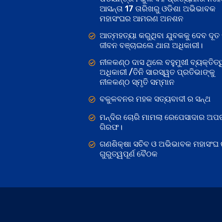
ଆସନ୍ତା 17 ତାରିଖରୁ ଓଡିଶା ଅଭିଭାବକ
ମହାସଂଘର ଆମରଣ ଅନଶନ
ଆତ୍ମହତ୍ୟା କରୁଥିବା ଯୁବକକୁ ଦେବ ଦୂତ 
ଜୀବନ ବଞ୍ଚାଇଲେ ଥାନା ଅଧିକାରୀ।
ନୀଳକଣ୍ଠ ଦାସ ଥିଲେ ବହୁମୁଖୀ ବ୍ୟକ୍ତିତ୍
ଅଧିକାରୀ /ତିନି ସାରସ୍ୱତ ପ୍ରତିଭାଙ୍କୁ
ନୀଳକଣ୍ଠ ସ୍ମୃତି ସମ୍ମାନ
ବକୁଳବନର ମହକ ସତ୍ୟବାଦୀ ର ସନ୍ଥ
ମନ୍ଦିର ଚୋରି ମାମଲା ରେପେସାଦାର ଅପର
ଗିରଫ।
ଗଣଶିକ୍ଷା ସଚିବ ଓ ଅଭିଭାବକ ମହାସଂଘ
ଗୁରୁତ୍ୱପୂର୍ଣ ବୈଠକ