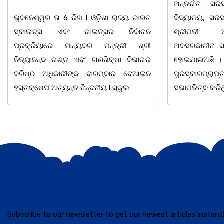
ଅନ୍ତର୍ଗତ ସରସତିଆ ସରକାରୀ ପ୍ରାଥମିକ
ବିଦ୍ୟାଳୟ, ସରସତିଆର ସହକାରୀ ଶିକ୍ଷୟିତ୍ରୀ
ଭୁବନେଶ୍ୱର ତା 4
ଶ୍ରୀମତୀ ଅନ୍ନପୂର୍ଣ୍ଣା ମିଶ୍ରଙ୍କର
ପାଠ ପଢା ପାଇଁ ସ
ଅବସରକାଳୀନ ସମ୍ବର୍ଦ୍ଧନା ଉତ୍ସବ ଅନୁଷ୍ଠିତ
ପ୍ରଥମ ଶ୍ରେଣୀ
ହୋଇଯାଇଅଛି । ଉକ୍ତ ଉତ୍ସବରେ ରାଜ୍ୟପାଳ
ବର୍ଣମାଳାରେ ସ୍ୱର
ପୁରସ୍କାରପ୍ରାପ୍ତ ଶିକ୍ଷକ ଭାଗିରଥ ନାୟକ
ଘୋର
ସଭାପତିତ୍ଵ କରିଥିଲେ
Subscribe to our newsletter to get our newest articles instantl