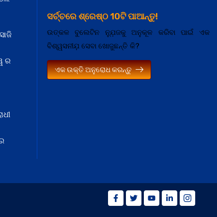
ସର୍ଚ୍ଚରେ ଶ୍ରେଷ୍ଠ 10ଟି ପାଆନ୍ତୁ!
ଉତ୍କଳ ବୁଲେଟିନ ନ୍ଯ଼ୁଜକୁ ଅନୁକୂଳ କରିବା ପାଇଁ ଏକ
ସାଜି
ବିଶ୍ୱସନୀଯ଼ ସେବା ଖୋଜୁଛନ୍ତି କି?
ୱ ର
ଏକ ଉକ୍ତି ଅନୁରୋଧ କରନ୍ତୁ
ାଧୀ
 ର