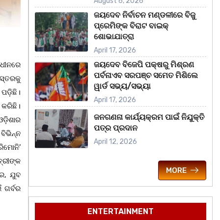
August 6, 2026
ଜୟଦେବ ନିର୍ବାଚନ ମଣ୍ଡଳୀରେ ବିଜୁ
ପ୍ରେମିଙ୍କ ବିରାଟ ବାଇକ୍
ଶୋଭାଯାତ୍ରା
April 17, 2026
ଜୟଦେବ ବିଜେପି ପକ୍ଷରୁ ମିଶ୍ରଣ
ଅଧୀନରେ
ପର୍ବନାଏବ ସରପଞ୍ଚ ସମେତ ମିଶିଲେ
ସ୍ତରକୁ
ୱାର୍ଡ ସଭ୍ୟ/ସଭ୍ୟା
ଡ଼ିଛି।
April 17, 2026
 କରିଛି।
ଜନଗଣନା କାର୍ଯ୍ୟକ୍ରମ ପାଇଁ ନିଯୁକ୍ତି
ଡ଼ିଶାର
ପତ୍ର ପ୍ରଦାନ
ବିଭିନ୍ନ
April 12, 2026
ିମୋନି’
୍ରୀଙ୍କ
MORE
ର, ଯୁବ
 ଗର୍ବର
ENTERTAINMENT