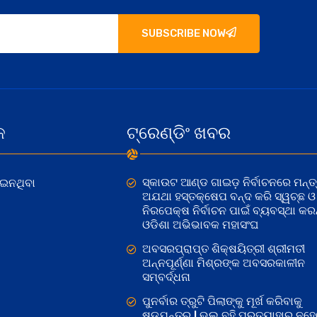
SUBSCRIBE NOW
କ
ଟ୍ରେଣ୍ଡିଂ ଖବର
ସ୍କାଉଟ ଆଣ୍ଡ ଗାଇଡ଼ ନିର୍ବାଚନରେ ମନ୍ତ୍
ୋଇନଥିବା
ଅଯଥା ହସ୍ତକ୍ଷେପ ବନ୍ଦ କରି ସ୍ୱଚ୍ଛ ଓ
ନିରପେକ୍ଷ ନିର୍ବାଚନ ପାଇଁ ବ୍ୟବସ୍ଥା କରନ୍
ଓଡିଶା ଅଭିଭାବକ ମହାସଂଘ
ଅବସରପ୍ରାପ୍ତ ଶିକ୍ଷୟିତ୍ରୀ ଶ୍ରୀମତୀ
ଅନ୍ନପୂର୍ଣ୍ଣା ମିଶ୍ରଙ୍କ ଅବସରକାଳୀନ
ସମ୍ବର୍ଦ୍ଧନା
ପୁନର୍ବାର ତ୍ରୁଟି ପିଲାଙ୍କୁ ମୂର୍ଖ କରିବାକୁ
ଷଡଯନ୍ତ୍ର ! ଭୁଲ ବହି ପ୍ରତ୍ୟାହାର ନହ