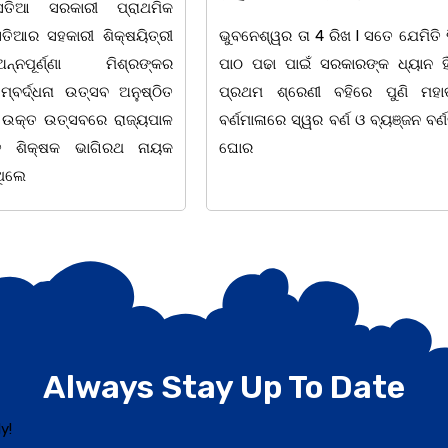
ବାଲିଅନ୍ତା ସୌମ୍ୟ ହତ୍ୟାକାଣ୍ଡ ପରେ
 ରିଖ l ସତେ ଯେମିତି ପିଲାଙ୍କ
ଅଧିକାରୀ ମାନେ ଏବେ ଦାୟିତ୍ଵବାନ 
ରକାରଙ୍କ ଧ୍ୟାନ ହିଁ ନାହିଁ l
ବିଭିନ୍ନ ଘଟଣାର ତତକ୍ଷଣାତ୍ ଅଭିଯୋଗ
 ବହିରେ ପୁଣି ମହାତ୍ରୁଟି l
ମାତ୍ରେ ତଦନ୍ତ ଆରମ୍ଭ କରୁଛି ପୁଲିସ 
 ବର୍ଣ ଓ ବ୍ୟଞ୍ଜନ ବର୍ଣକୁ ନେଇ
ଉଦାହରଣ ଦେଖିବାକୁ ମିଳିଛି ଧଉଳି ଥ
୦୪.୦୮.୨୦୨୬
Always Stay Up To Date
y!