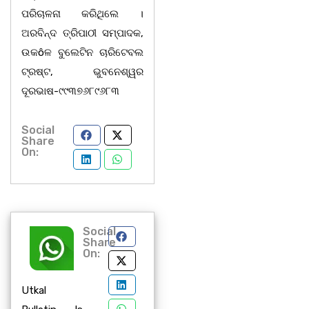
ପରିଚାଳନା କରିଥିଲେ ।
ଅରବିନ୍ଦ ତ୍ରିପାଠୀ ସମ୍ପାଦକ,
ଉକôଳ ବୁଲେଟିନ ଚାରିଟେବଲ
ଟ୍ରଷ୍ଟ, ଭୁବନେଶ୍ୱର
ଦୂରଭାଷ-୯୯୩୭୬୮୯୬୮୩
Social
Share
On:
Social
Share
On:
Utkal