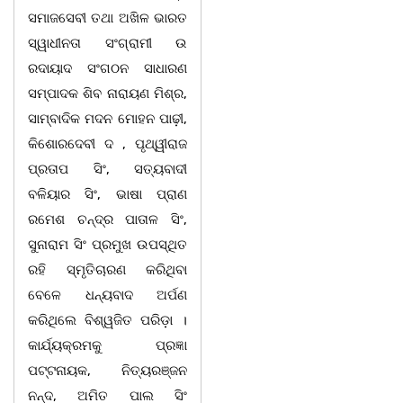
ସମାଜସେବୀ ତଥା ଅଖିଳ ଭାରତ
ସ୍ୱାଧୀନତା ସଂଗ୍ରାମୀ ଉ
ରଦାୟାଦ ସଂଗଠନ ସାଧାରଣ
ସମ୍ପାଦକ ଶିବ ନାରାୟଣ ମିଶ୍ର,
ସାମ୍ବାଦିକ ମଦନ ମୋହନ ପାଢ଼ୀ,
କିଶୋରଦେବୀ ଦ , ପୃଥ୍ୱୀରାଜ
ପ୍ରତାପ ସିଂ, ସତ୍ୟବାଦୀ
ବଳିୟାର ସିଂ, ଭାଷା ପ୍ରାଣ
ରମେଶ ଚନ୍ଦ୍ର ପାତାଳ ସିଂ,
ସୁନାରାମ ସିଂ ପ୍ରମୁଖ ଉପସ୍ଥିତ
ରହି ସ୍ମୃତିଚାରଣ କରିଥିବା
ବେଳେ ଧନ୍ୟବାଦ ଅର୍ପଣ
କରିଥିଲେ ବିଶ୍ୱଜିତ ପରିଡ଼ା ।
କାର୍ଯ୍ୟକ୍ରମକୁ ପ୍ରଜ୍ଞା
ପଟ୍ଟନାୟକ, ନିତ୍ୟରଞ୍ଜନ
ନନ୍ଦ, ଅମିତ ପାଲ ସିଂ