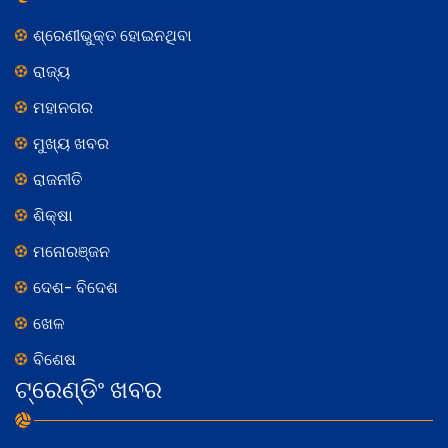
ଶ୍ରେଣୀଭୁକ୍ତ ହୋଇନଥିବା
ରାଜ୍ୟ
ମହାନଗର
ମୁଖ୍ୟ ଖବର
ରାଜନୀତି
ଶିକ୍ଷା
ମନୋରଞ୍ଜନ
ଦେଶ- ବିଦେଶ
ଖେଳ
ବିଶେଷ
ଟ୍ରେଣ୍ଡିଂ ଖବର