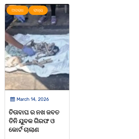
ଅପରାଧ
ରାଜ୍ୟ
ରାଜ୍ୟ
March 14, 2026
March 8, 2026
ଚିତାବାଘ ର ନଖ ଜବତ
ସଶକ୍ତ ଓଡିଶା ପକ୍ଷରୁ
ତିନି ଯୁବକ ଗିରଫ ଓ
ବିଶ୍ୱ ମହିଳା ଦିବସ
କୋର୍ଟ ଚାଲାଣ
ଅନୁଷ୍ଠିତ