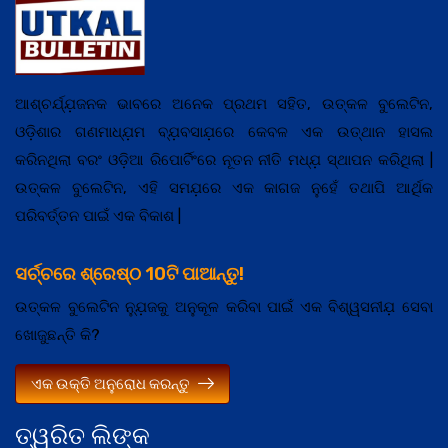
ଆଶ୍ଚର୍ଯ୍ଯ଼ଜନକ ଭାବରେ ଅନେକ ପ୍ରଥମ ସହିତ, ଉତ୍କଳ ବୁଲେଟିନ,
ଓଡ଼ିଶାର ଗଣମାଧ୍ଯ଼ମ ବ୍ଯ଼ବସାଯ଼ରେ କେବଳ ଏକ ଉତ୍ଥାନ ହାସଲ
କରିନଥିଲା ବରଂ ଓଡ଼ିଆ ରିପୋର୍ଟିଂରେ ନୂତନ ନୀତି ମଧ୍ଯ଼ ସ୍ଥାପନ କରିଥିଲା |
ଉତ୍କଳ ବୁଲେଟିନ, ଏହି ସମଯ଼ରେ ଏକ କାଗଜ ନୁହେଁ ତଥାପି ଆର୍ଥିକ
ପରିବର୍ତ୍ତନ ପାଇଁ ଏକ ବିକାଶ |
ସର୍ଚ୍ଚରେ ଶ୍ରେଷ୍ଠ 10ଟି ପାଆନ୍ତୁ!
ଉତ୍କଳ ବୁଲେଟିନ ନ୍ଯ଼ୁଜକୁ ଅନୁକୂଳ କରିବା ପାଇଁ ଏକ ବିଶ୍ୱସନୀଯ଼ ସେବା
ଖୋଜୁଛନ୍ତି କି?
ଏକ ଉକ୍ତି ଅନୁରୋଧ କରନ୍ତୁ
ତ୍ୱରିତ ଲିଙ୍କ