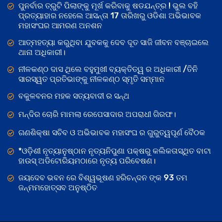
ପୁନର୍ବାର ତ୍ରୁଟି ପିଲାଙ୍କୁ ମୂର୍ଖ କରିବାକୁ ଷଡଯନ୍ତ୍ର ! ଭୁଲ ବହି
ପ୍ରତ୍ୟାହାର ନହେଲେ ଆସନ୍ତା 17 ତାରିଖରୁ ଓଡିଶା ଅଭିଭାବକ
ମହାସଂଘର ଆମରଣ ଅନଶନ
ଆତ୍ମହତ୍ୟା କରୁଥିବା ଯୁବକକୁ ଦେବ ଦୂତ ସାଜି ଜୀବନ ବଞ୍ଚାଇଲେ
ଥାନା ଅଧିକାରୀ।
ନୀଳକଣ୍ଠ ଦାସ ଥିଲେ ବହୁମୁଖୀ ବ୍ୟକ୍ତିତ୍ୱ ର ଅଧିକାରୀ /ତିନି
ସାରସ୍ୱତ ପ୍ରତିଭାଙ୍କୁ ନୀଳକଣ୍ଠ ସ୍ମୃତି ସମ୍ମାନ
ବକୁଳବନର ମହକ ସତ୍ୟବାଦୀ ର ସନ୍ଥ
ମନ୍ଦିର ଚୋରି ମାମଲା ରେପେସାଦାର ଅପରାଧୀ ଗିରଫ।
ଗଣଶିକ୍ଷା ସଚିବ ଓ ଅଭିଭାବକ ମହାସଂଘ ର ଗୁରୁତ୍ୱପୂର୍ଣ ବୈଠକ
*ଓଡ଼ିଶୀ ନୃତ୍ୟାନୁଷ୍ଠାନ ନୃତ୍ୟନିପୁଣା ପକ୍ଷରୁ କଲିକତାସ୍ଥିତ ବାଟା
ହାଉସ୍ ଅଡିଟୋରିୟମଠାରେ ନୃତ୍ୟ ପରିବେଷଣ।
ଜୟଦେବ ଭବନ ରେ ବିଶ୍ୱଭୂଷଣ ହରିଚନ୍ଦନ ଙ୍କ 93 ତମ
ଜନ୍ମମହୋତ୍ସବ ଅନୁଷ୍ଠିତ