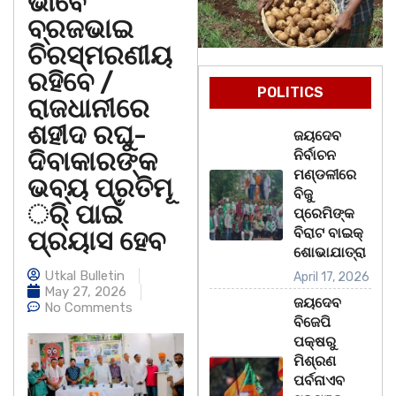
ଭାବେ
ବ୍ରଜଭାଇ
ଚିରସ୍ମରଣୀୟ
ରହିବେ /
POLITICS
ରାଜଧାନୀରେ
ଶହୀଦ ରଘୁ-
ଜୟଦେବ
ଦିବାକାରଙ୍କ
ନିର୍ବାଚନ
ମଣ୍ଡଳୀରେ
ଭବ୍ୟ ପ୍ରତିମୂ
ବିଜୁ
ର୍ି ପାଇଁ
ପ୍ରେମିଙ୍କ
ବିରାଟ ବାଇକ୍
ପ୍ରୟାସ ହେବ
ଶୋଭାଯାତ୍ରା
Utkal Bulletin
April 17, 2026
May 27, 2026
ଜୟଦେବ
No Comments
ବିଜେପି
ପକ୍ଷରୁ
ମିଶ୍ରଣ
ପର୍ବନାଏବ