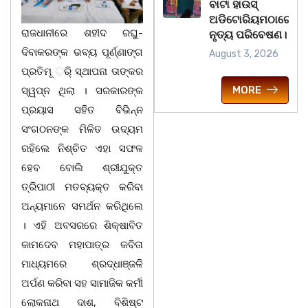
ବାଟା ହାଉସ୍
ଅଡିଟୋରିୟମଠାରେ
ରାଜଧାନୀରେ ଶହୀଦ ରଘୁ-
ନୃତ୍ୟ ପରିବେଷଣ।
ଦିବାକରଙ୍କ ଭବ୍ୟ ପୂର୍ଣ୍ଣାଙ୍ଗ
August 3, 2026
ପ୍ରତିମୂ ର୍ି ସ୍ଥାପନା ତାଙ୍କର
MORE
ସ୍ୱପ୍ନ ଥିଲା । ସରକାରଙ୍କ
ପ୍ରୟାସ ସହିତ ବିଭିନ୍ନ
ସଂଗଠନଙ୍କ ମିଳିତ ଉଦ୍ୟମ
ରହିଲେ ନିଶ୍ଚିତ ଏହା ସଫଳ
ହେବ ବୋଲି ଶ୍ରୀଯୁକ୍ତ
ତ୍ରିପାଠୀ ମତବ୍ୟକ୍ତ କରିବା
ଅନ୍ୟମାନେ ସମର୍ଥନ କରିଥିଲେ
। ଏହି ଅବସରରେ ଶିକ୍ଷାବିତ
କାମଦେବ ମହାପାତ୍ର କବିତା
ମାଧ୍ୟମରେ ଶ୍ରଦ୍ଧାଞ୍ଜଳି
ଅର୍ପଣ କରିବା ସହ ସାମାଜିକ କର୍ମୀ
ଲୋକନାଥ ଦାଶ, ବିଶିଷ୍ଟ