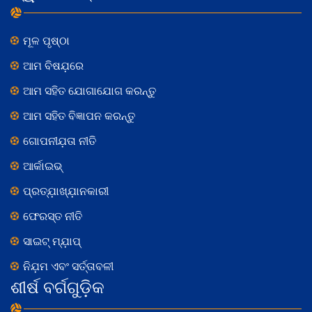
ମୂଳ ପୃଷ୍ଠା
ଆମ ବିଷଯ଼ରେ
ଆମ ସହିତ ଯୋଗାଯୋଗ କରନ୍ତୁ
ଆମ ସହିତ ବିଜ୍ଞାପନ କରନ୍ତୁ
ଗୋପନୀଯ଼ତା ନୀତି
ଆର୍କାଇଭ୍
ପ୍ରତ୍ଯ଼ାଖ୍ଯ଼ାନକାରୀ
ଫେରସ୍ତ ନୀତି
ସାଇଟ୍ ମ୍ଯ଼ାପ୍
ନିଯ଼ମ ଏବଂ ସର୍ତ୍ତାବଳୀ
ଶୀର୍ଷ ବର୍ଗଗୁଡ଼ିକ