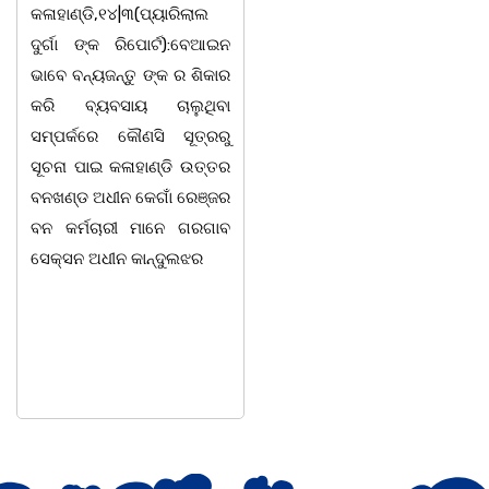
କଳାହାଣ୍ଡି,୧୪|୩(ପ୍ୟାରିଲାଲ
ଭୁବନେଶ୍ୱର, 08/03/ 26:
ଦୁର୍ଗା ଙ୍କ ରିପୋର୍ଟ):ବେଆଇନ
ସାମାଜିକ ଅନୁଷ୍ଠାନ "ସଶକ୍ତ
ଭାବେ ବନ୍ୟଜନ୍ତୁ ଙ୍କ ର ଶିକାର
ଓଡିଶା"ପକ୍ଷରୁ ସ୍ଥାନୀୟ
କରି ବ୍ୟବସାୟ ଚାଲୁଥିବା
ସିଆରପି ସ୍ଥିତ କାର୍ଯ୍ୟାଳୟ
ସମ୍ପର୍କରେ କୌଣସି ସୂତ୍ରରୁ
ଠାରେ "ବିଶ୍ୱ ମହିଳା ଦିବସ
ସୂଚନା ପାଇ କଳାହାଣ୍ଡି ଉତ୍ତର
-2026 ଆବାହକ ବିଜୟ କୁମାର
ବନଖଣ୍ଡ ଅଧୀନ କେଗାଁ ରେଞ୍ଜର
ପ୍ରଧାନଙ୍କ ସଂଯୋଜନା ଓ
ବନ କର୍ମଚାରୀ ମାନେ ଗରଗାବ
ସଭାପତିତ୍ବ ରେ ଅନୁଷ୍ଠିତ
ସେକ୍ସନ ଅଧୀନ କାନ୍ଦୁଲଝର
ହୋଇ ଯାଇଛି l ମହିଳା
ସଶକ୍ତିକରଣ