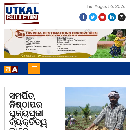
Thu, August 6, 2026
ସମର୍ପିତ,
ନିଷ୍ଠାପର
ପୁଜ୍ୟପୂଜା
ବ୍ୟକ୍ତିତ୍ୱ