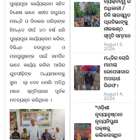
ବ୍ୟକ୍ତିତ୍ୱ ର
ପୁଜ୍ୟପୂଜା କାର୍ଯ୍ୟକ୍ରମ ସହିତ
ଅଧିକାରୀ /
ବିଶେଷ ଭାବେ ଶହୀଦ ରଘୁନାଥ
ତିନି ସାରସ୍ୱତ
ମହାନ୍ତି ଓ ଦିବାକର ପରିଡ଼ାଙ୍କ
ପ୍ରତିଭାଙ୍କୁ
ନୀଳକଣ୍ଠ
ନିମନ୍ତେ ଦୀର୍ଘ ୪୦ ବର୍ଷ ଧରି
ସ୍ମୃତି ସମ୍ମାନ
ପୁଜ୍ୟପୂଜା କାର୍ଯ୍ୟକ୍ରମ କରିବା,
August 5,
ବିଭିନ୍ନ ବରପୁତ୍ର ଓ
2026
ମହାପୁରୁଷଙ୍କ ପାଇଁ ସମର୍ପିତ
ମନ୍ଦିର ଚୋରି
ମାମଲା
ଭାବେ କାର୍ଯ୍ୟ କରିବା ଆଜିର
ରେପେସାଦାର
ଯୁବପୀଢ଼ିଙ୍କ ଅନ୍ୟମାନଙ୍କୁ
ଅପରାଧୀ
ସୁବା ର୍ା ଦେବ ବୋଲି ଅତିଥି
ଗିରଫ।
ମାନେ ସ୍ମୃତିଚାରଣ ପୂର୍ବକ
August 4,
2026
ମତବ୍ୟକ୍ତ କରିଥିଲେ ।
*ଓଡ଼ିଶୀ
ନୃତ୍ୟାନୁଷ୍ଠାନ
ନୃତ୍ୟନିପୁଣା
ପକ୍ଷରୁ
କଲିକତାସ୍ଥିତ