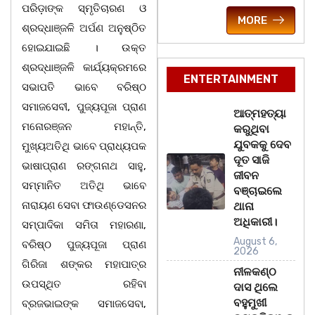
ପରିଡ଼ାଙ୍କ ସ୍ମୃତିଚାରଣ ଓ
MORE
ଶ୍ରଦ୍ଧାଞ୍ଜଳି ଅର୍ପଣ ଅନୁଷ୍ଠିତ
ହୋଇଯାଇଛି । ଉକ୍ତ
ଶ୍ରଦ୍ଧାଞ୍ଜଳି କାର୍ଯ୍ୟକ୍ରମରେ
ENTERTAINMENT
ସଭାପତି ଭାବେ ବରିଷ୍ଠ
ସମାଜସେବୀ, ପୁଜ୍ୟପୂଜା ପ୍ରାଣ
ଆତ୍ମହତ୍ୟା
ମନୋରଞ୍ଜନ ମହାନ୍ତି,
କରୁଥିବା
ଯୁବକକୁ ଦେବ
ମୁଖ୍ୟଅତିଥି ଭାବେ ପ୍ରାଧ୍ୟପକ
ଦୂତ ସାଜି
ଭାଷାପ୍ରାଣ ରଙ୍ଗନାଥ ସାହୁ,
ଜୀବନ
ସମ୍ମାନିତ ଅତିଥି ଭାବେ
ବଞ୍ଚାଇଲେ
ନାରାୟଣ ସେବା ଫାଉଣ୍ଡେସନର
ଥାନା
ଅଧିକାରୀ।
ସମ୍ପାଦିକା ସମିତା ମହାରଣା,
August 6,
ବରିଷ୍ଠ ପୁଜ୍ୟପୂଜା ପ୍ରାଣ
2026
ଗିରିଜା ଶଙ୍କର ମହାପାତ୍ର
ନୀଳକଣ୍ଠ
ଉପସ୍ଥିତ ରହିବା
ଦାସ ଥିଲେ
ବହୁମୁଖୀ
ବ୍ରଜଭାଇଙ୍କ ସମାଜସେବା,