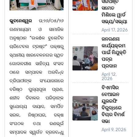
ସରପଞ୍ଚ
ସମେତ
ମିଶିଲେ ୱାର୍ଡ
ଭୁବନେଶ୍ୱର
ତା:୨୬/୦୫/୨୬
ସଭ୍ୟ/ସଭ୍ୟା
ଗଣମାଧ୍ୟମ ଓ ସାମାଜିକ
April 17, 2026
ଅନୁଷ୍ଠାନ “ଉକôଳ ବୁଲେଟିନ
ଜନଗଣନା
କାର୍ଯ୍ୟକ୍ରମ
ଚାରିଟେବଲ ଟ୍ରଷ୍ଟ” ପକ୍ଷରୁ
ପାଇଁ ନିଯୁକ୍ତି
ସ୍ଥାନୀୟ ଖାରବେଳନଗର ସ୍ଥିତ
ପତ୍ର
ଗୋଦାବରୀଶ ସାହିତ୍ୟ ସଂସଦ
ପ୍ରଦାନ
ଠାରେ ସମ୍ପାଦକ ଅରବିନ୍ଦ
April 12,
2026
ତ୍ରିପାଠୀଙ୍କ ସଂଯୋଜନାରେ
ବିଏମସିର
ବରିଷ୍ଠ ପୁଜ୍ୟପୂଜା ପ୍ରାଣ,
ବେଆଇନ
ଶହୀଦ ଦିବାକର ପରିଡ଼ାଙ୍କ
ୟୁଜରଫି
ସୁଯୋଗ୍ୟ ଦାୟାଦ, ସମର୍ପିତ
ବିରୁଦ୍ଧରେ
ବିଚାର ବିମର୍ଶ
ସରଳ, ନିଷ୍ଠାପର, ଦକ୍ଷ
ସଭା
ସଂଗଠକ ତଥା ରଣଭୂଇଁ
April 9, 2026
ସମ୍ପାଦକ ସ୍ୱର୍ଗତ ବ୍ରଜବନ୍ଧୁ