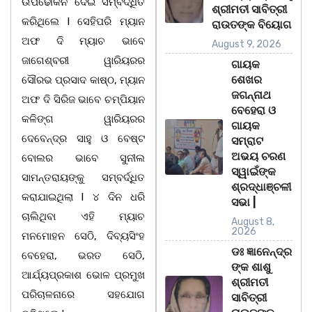
ଉପଢୌକନ ଦେଇ ସମ୍ବର୍ଦ୍ଧିତ
ଶ୍ରୀମତୀ ସାବିତ୍ରୀ
କରିଥିଲେ l ସେହିପରି ମ୍ୟାନ
ରାଉତଙ୍କ ବିୟୋଗ
ଅଫ ଦି ମ୍ୟାଚ ଭାବେ
August 9, 2026
ଜାଗେଶ୍ବରୀ ୱାରିୟରର
ଗାୟକ
ଶେଖର
ସୌରଭ ପ୍ରସାଦ କାଷ୍ଠ, ମ୍ୟାନ
ଜଗନ୍ନାଥ
ଅଫ ଦି ସିରିଜ ଭାବେ ଚମ୍ପିୟାନ
ବେହେରା ଓ
କଳିଙ୍ଗ ୱାରିୟରର
ଗାୟକ
ଦେବେନ୍ଦ୍ର ସାହୁ ଓ ବେଷ୍ଟ
ସମ୍ରାଟ
ଅଭୟ ଚରଣ
ବୋଲର ଭାବେ ସୁନୀଲ
ସ୍ୱାଇଁଙ୍କ
ସାମନ୍ତରାୟଙ୍କୁ ସମ୍ବର୍ଦ୍ଧିତ
ଶ୍ରଦ୍ଧାଞ୍ଚଳୀ
କରାଯାଇଥିଲା l ୪ ଦିନ ଧରି
ସଭା |
ଚାଲିଥିବା ଏହି ମ୍ୟାଚ
August 8,
2026
ମନମୋହନ ସେଠି, ଦିବ୍ୟସିଂହ
ଡଃ ଜ୍ଞାନେନ୍ଦ୍ର
ବେହେରା, ଭରତ ସେଠି,
ଙ୍କ ଶାଶୁ
ଆର୍ଯ୍ୟପ୍ରକାଶ ଭୋଳ ପ୍ରମୁଖ
ଶ୍ରୀମତୀ
ପରିଚାଳନାରେ ସହଯୋଗ
ସାବିତ୍ରୀ