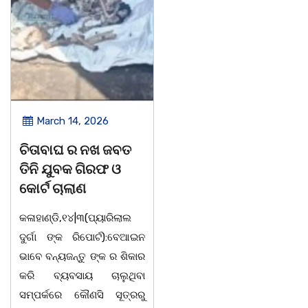
March 14, 2026
March 8, 2026
ଚିତାବାଘ ର ନଖ ଜବତ
ସଶକ୍ତ ଓଡିଶା ପକ୍ଷରୁ
ତିନି ଯୁବକ ଗିରଫ ଓ
ବିଶ୍ୱ ମହିଳା ଦିବସ
କୋର୍ଟ ଚାଲାଣ
ଅନୁଷ୍ଠିତ
କଳାହାଣ୍ଡି,୧୪|୩(ପ୍ୟାରିଲାଲ
ଭୁବନେଶ୍ୱର, 08/03/ 26:
ଦୁର୍ଗା ଙ୍କ ରିପୋର୍ଟ):ବେଆଇନ
ସାମାଜିକ ଅନୁଷ୍ଠାନ "ସଶକ୍ତ
ଭାବେ ବନ୍ୟଜନ୍ତୁ ଙ୍କ ର ଶିକାର
ଓଡିଶା"ପକ୍ଷରୁ ସ୍ଥାନୀୟ
କରି ବ୍ୟବସାୟ ଚାଲୁଥିବା
ସିଆରପି ସ୍ଥିତ କାର୍ଯ୍ୟାଳୟ
ସମ୍ପର୍କରେ କୌଣସି ସୂତ୍ରରୁ
ଠାରେ "ବିଶ୍ୱ ମହିଳା ଦିବସ