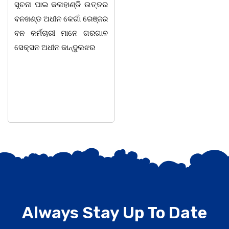
ସୂଚନା ପାଇ କଳାହାଣ୍ଡି ଉତ୍ତର
-2026 ଆବାହକ ବିଜୟ କୁମାର
ବନଖଣ୍ଡ ଅଧୀନ କେଗାଁ ରେଞ୍ଜର
ପ୍ରଧାନଙ୍କ ସଂଯୋଜନା ଓ
ବନ କର୍ମଚାରୀ ମାନେ ଗରଗାବ
ସଭାପତିତ୍ବ ରେ ଅନୁଷ୍ଠିତ
ସେକ୍ସନ ଅଧୀନ କାନ୍ଦୁଲଝର
ହୋଇ ଯାଇଛି l ମହିଳା
ସଶକ୍ତିକରଣ
Always Stay Up To Date