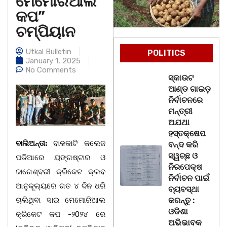
ମେମୋରିଆଲ
କପ”
ଚମ୍ପିୟାନ
Utkal Bulletin
POLITICS
January 1, 2025
No Comments
ସ୍କାଉଟ
ଆଣ୍ଡ ଗାଇଡ଼
ନିର୍ବାଚନରେ
ମନ୍ତ୍ରୀ
ଅଯଥା
ହସ୍ତକ୍ଷେପ
ବାଲିଅନ୍ତା:
ବାଳକାଟି କଲେଜ
ବନ୍ଦ କରି
ସ୍ୱଚ୍ଛ ଓ
ପଡିଆରେ ୟଙ୍ଗଷ୍ଟାର ଓ
ନିରପେକ୍ଷ
ଜାଗେଶ୍ବରୀ କ୍ରିକେଟ କ୍ଲବ
ନିର୍ବାଚନ ପାଇଁ
ଆନୁକୂଲ୍ୟରେ ଗତ ୪ ଦିନ ଧରି
ବ୍ୟବସ୍ଥା
ଚାଲିଥିବା ସାଇ ମେମୋରିଆଲ
କରନ୍ତୁ :
ଓଡିଶା
କ୍ରିକେଟ କପ -୨0୨୪ ରେ
ଅଭିଭାବକ