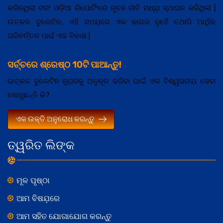
କରିନଥିଲା ବରଂ ଓଡ଼ିଆ ରିପୋର୍ଟିଂରେ ନୂତନ ନୀତି ମଧ୍ଯ଼ ସ୍ଥାପନ କରିଥିଲା |
ଉତ୍କଳ ବୁଲେଟିନ, ଏହି ସମଯ଼ରେ ଏକ କାଗଜ ନୁହେଁ ତଥାପି ଆର୍ଥିକ
ପରିବର୍ତ୍ତନ ପାଇଁ ଏକ ବିକାଶ |
ସର୍ଚ୍ଚରେ ଶ୍ରେଷ୍ଠ 10ଟି ପାଆନ୍ତୁ!
ଉତ୍କଳ ବୁଲେଟିନ ନ୍ଯ଼ୁଜକୁ ଅନୁକୂଳ କରିବା ପାଇଁ ଏକ ବିଶ୍ୱସନୀଯ଼ ସେବା
ଖୋଜୁଛନ୍ତି କି?
ଏକ ଉକ୍ତି ଅନୁରୋଧ କରନ୍ତୁ
ତ୍ୱରିତ ଲିଙ୍କ
ମୂଳ ପୃଷ୍ଠା
ଆମ ବିଷଯ଼ରେ
ଆମ ସହିତ ଯୋଗାଯୋଗ କରନ୍ତୁ