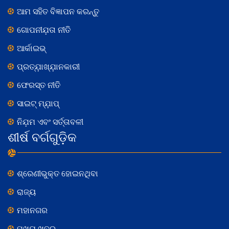
ଆମ ସହିତ ବିଜ୍ଞାପନ କରନ୍ତୁ
ଗୋପନୀଯ଼ତା ନୀତି
ଆର୍କାଇଭ୍
ପ୍ରତ୍ଯ଼ାଖ୍ଯ଼ାନକାରୀ
ଫେରସ୍ତ ନୀତି
ସାଇଟ୍ ମ୍ଯ଼ାପ୍
ନିଯ଼ମ ଏବଂ ସର୍ତ୍ତାବଳୀ
ଶୀର୍ଷ ବର୍ଗଗୁଡ଼ିକ
ଶ୍ରେଣୀଭୁକ୍ତ ହୋଇନଥିବା
ରାଜ୍ୟ
ମହାନଗର
ମୁଖ୍ୟ ଖବର