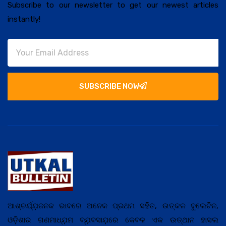
Subscribe to our newsletter to get our newest articles
instantly!
SUBSCRIBE NOW
ଆଶ୍ଚର୍ଯ୍ଯ଼ଜନକ ଭାବରେ ଅନେକ ପ୍ରଥମ ସହିତ, ଉତ୍କଳ ବୁଲେଟିନ,
ଓଡ଼ିଶାର ଗଣମାଧ୍ଯ଼ମ ବ୍ଯ଼ବସାଯ଼ରେ କେବଳ ଏକ ଉତ୍ଥାନ ହାସଲ