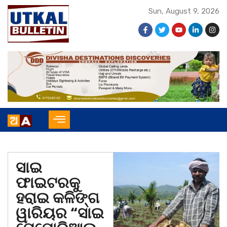
Sun, August 9, 2026
ସାଇ
ଫାଇଟରକୁ
ହରାଇ କଳିଙ୍ଗ
ୱାରିୟର “ସାଇ