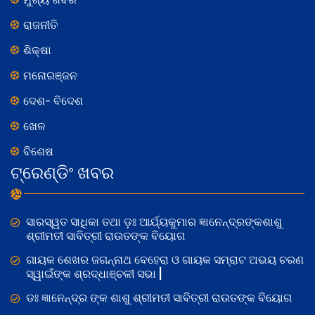
ରାଜନୀତି
ଶିକ୍ଷା
ମନୋରଞ୍ଜନ
ଦେଶ- ବିଦେଶ
ଖେଳ
ବିଶେଷ
ଟ୍ରେଣ୍ଡିଂ ଖବର
ସାରସ୍ୱତ ସାଧିକା ତଥା ଡ଼ଃ ଆର୍ଯ୍ୟକୁମାର ଜ୍ଞାନେନ୍ଦ୍ରଙ୍କଶାଶୁ
ଶ୍ରୀମତୀ ସାବିତ୍ରୀ ରାଉତଙ୍କ ବିୟୋଗ
ଗାୟକ ଶେଖର ଜଗନ୍ନାଥ ବେହେରା ଓ ଗାୟକ ସମ୍ରାଟ ଅଭୟ ଚରଣ
ସ୍ୱାଇଁଙ୍କ ଶ୍ରଦ୍ଧାଞ୍ଚଳୀ ସଭା |
ଡଃ ଜ୍ଞାନେନ୍ଦ୍ର ଙ୍କ ଶାଶୁ ଶ୍ରୀମତୀ ସାବିତ୍ରୀ ରାଉତଙ୍କ ବିୟୋଗ