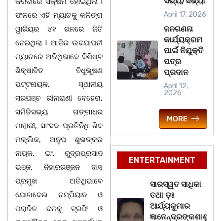
ସଭ୍ୟ/ସଭ୍ୟା
କରିବାରେ ସକ୍ଷମ ହୋଇଥିଲା l
April 17, 2026
ଫଳରେ ଏହି ମ୍ୟାଚକୁ କଳିଙ୍ଗ
ଜନଗଣନା
ୱାରିୟର ୪୧ ରନରେ ଜିତି
କାର୍ଯ୍ୟକ୍ରମ
ନେଇଥିଲା l ଆଜିର ଉଦଯାପନୀ
ପାଇଁ ନିଯୁକ୍ତି
ମ୍ୟାଚରେ ଅତିଥିଭାବେ ବିଶିଷ୍ଟ
ପତ୍ର
ଶିକ୍ଷାବିତ ବିଧୁଭୂଷଣ
ପ୍ରଦାନ
ପଟ୍ଟନାୟକ, ସ୍ଥାନୀୟ
April 12,
2026
ସରପଞ୍ଚ ରୀନାରାଣୀ ବେହେରା,
ସମିତିସଭ୍ୟ ଗଙ୍ଗାଧର
MORE
ମାହାରୀ, ସାଂସଦ ପ୍ରତିନିଧି ଶିବ
ମଲ୍ଲିକ, ଅନୁପ ଶୁଭଙ୍କର
ନାୟକ, ଇଂ. ରୁଦ୍ରପ୍ରସାଦ
ENTERTAINMENT
ଭଞ୍ଜ, ନିହାରରଞ୍ଜନ ଦାସ
ପ୍ରମୁଖ ଅତିଥିଭାବେ
ସାରସ୍ୱତ ସାଧିକା
ଯୋଗଦେଇ ଚମ୍ପିୟାନ ଓ
ତଥା ଡ଼ଃ
ଆର୍ଯ୍ୟକୁମାର
ପରାଜିତ ଦଳକୁ ଟ୍ରଫି ଓ
ଜ୍ଞାନେନ୍ଦ୍ରଙ୍କଶାଶୁ