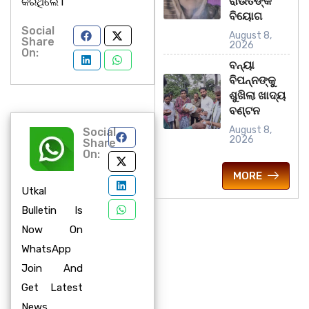
ରାଉତଙ୍କ
କରିଥିଲେ l
ବିୟୋଗ
Social
August 8,
Share
2026
On:
ବନ୍ୟା
ବିପନ୍ନଙ୍କୁ
ଶୁଖିଲା ଖାଦ୍ୟ
ବଣ୍ଟନ
August 8,
Social
2026
Share
On:
MORE
Utkal
Bulletin Is
Now On
WhatsApp
Join And
Get Latest
News