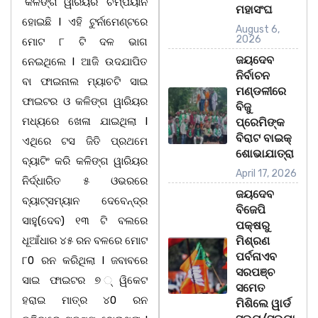
‘କଳିଙ୍ଗ ୱାରିୟର’ ଚମ୍ପିୟାନ
ମହାସଂଘ
ହୋଇଛି l ଏହି ଟୁର୍ନାମେଣ୍ଟରେ
August 6,
2026
ମୋଟ ୮ ଟି ଦଳ ଭାଗ
ଜୟଦେବ
ନେଇଥିଲେ l ଆଜି ଉଦଯାପିତ
ନିର୍ବାଚନ
ବା ଫାଇନାଲ ମ୍ୟାଚଟି ସାଇ
ମଣ୍ଡଳୀରେ
ଫାଇଟର ଓ କଳିଙ୍ଗ ୱାରିୟର
ବିଜୁ
ମଧ୍ୟରେ ଖେଳା ଯାଇଥିଲା l
ପ୍ରେମିଙ୍କ
ବିରାଟ ବାଇକ୍
ଏଥିରେ ଟସ ଜିତି ପ୍ରଥମେ
ଶୋଭାଯାତ୍ରା
ବ୍ୟାଟିଂ କରି କଳିଙ୍ଗ ୱାରିୟର
April 17, 2026
ନିର୍ଦ୍ଧାରିତ ୫ ଓଭରରେ
ଜୟଦେବ
ବ୍ୟାଟ୍ସମ୍ୟାନ ଦେବେନ୍ଦ୍ର
ବିଜେପି
ସାହୁ(ଦେବ) ୧୩ ଟି ବଲରେ
ପକ୍ଷରୁ
ଧୂଆଁଧାର ୪୫ ରନ ବଳରେ ମୋଟ
ମିଶ୍ରଣ
ପର୍ବନାଏବ
୮0 ରନ କରିଥିଲା l ଜବାବରେ
ସରପଞ୍ଚ
ସାଇ ଫାଇଟର ୭ ୍ୱିକେଟ
ସମେତ
ହରାଇ ମାତ୍ର ୪0 ରନ
ମିଶିଲେ ୱାର୍ଡ