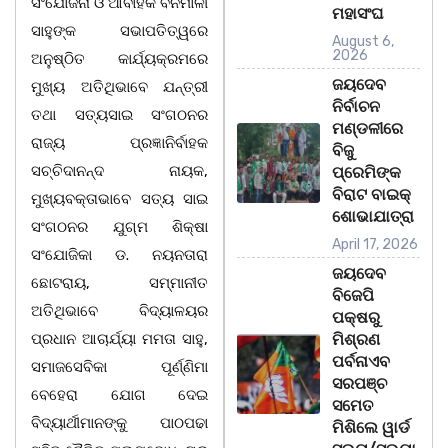
ସଂଯୋଜନା ଓ ଆବାହକ ବନମାଳୀ
ମହାସଂଘ
ସାହୁଙ୍କ ସଭାପତିତ୍ୱରେ
August 6,
2026
ଅନୁଷ୍ଠିତ କାର୍ଯ୍ୟକ୍ରମରେ
ଜୟଦେବ
ମୁଖ୍ୟ ଅତିଥିଭାବେ ଯନ୍ତ୍ରୀ
ନିର୍ବାଚନ
ତଥା ସତ୍ୟସାଇ ସଂଗଠନର
ମଣ୍ଡଳୀରେ
ରାଜ୍ୟ ପ୍ରଜ୍ଞାନିର୍ବାହକ
ବିଜୁ
ସଚ୍ଚିଦାନନ୍ଦ ନାୟକ,
ପ୍ରେମିଙ୍କ
ବିରାଟ ବାଇକ୍
ମୁଖ୍ୟବକ୍ତାଭାବେ ସତ୍ୟ ସାଇ
ଶୋଭାଯାତ୍ରା
ସଂଗଠନର ଯୁଗ୍ମ ଶିକ୍ଷା
April 17, 2026
ସଂଯୋଜିକା ଡ. ନୟନତାରା
ଜୟଦେବ
ଛୋଟରାୟ, ସମ୍ମାନୀତ
ବିଜେପି
ଅତିଥିଭାବେ ବିଦ୍ୟାଳୟର
ପକ୍ଷରୁ
ପ୍ରଧାନ ଆଚାର୍ଯ୍ୟା ମମତା ସାହୁ,
ମିଶ୍ରଣ
ପର୍ବନାଏବ
ସମାଜସେବିକା ପୂର୍ଣ୍ଣିମା
ସରପଞ୍ଚ
ବେହେରା ଯୋଗ ଦେଇ
ସମେତ
ବିଦ୍ୟାର୍ଥୀମାନଙ୍କୁ ପାଠପଢା
ମିଶିଲେ ୱାର୍ଡ