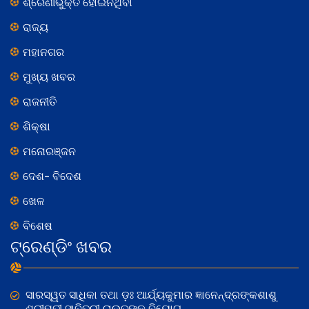
ଶ୍ରେଣୀଭୁକ୍ତ ହୋଇନଥିବା
ରାଜ୍ୟ
ମହାନଗର
ମୁଖ୍ୟ ଖବର
ରାଜନୀତି
ଶିକ୍ଷା
ମନୋରଞ୍ଜନ
ଦେଶ- ବିଦେଶ
ଖେଳ
ବିଶେଷ
ଟ୍ରେଣ୍ଡିଂ ଖବର
ସାରସ୍ୱତ ସାଧିକା ତଥା ଡ଼ଃ ଆର୍ଯ୍ୟକୁମାର ଜ୍ଞାନେନ୍ଦ୍ରଙ୍କଶାଶୁ
ଶ୍ରୀମତୀ ସାବିତ୍ରୀ ରାଉତଙ୍କ ବିୟୋଗ