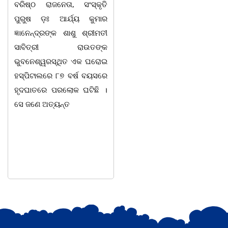
ବରିଷ୍ଠ ରାଜନେତା, ସଂସ୍କୃତି
ବାଣପୁର ବ୍ଲକ ଅନ୍ତର୍ଗତ ନାଚୁଣୀ
ପୁରୁଷ ଡ଼ଃ ଆର୍ଯ୍ୟ କୁମାର
ଠାରେ ବାଣପୁର ଭଗବତୀ ମଣ୍ଡଳ
ଜ୍ଞାନେନ୍ଦ୍ରଙ୍କ ଶାଶୁ ଶ୍ରୀମତୀ
ପାଲାଗାୟକ ପରିଷଦ ଓ ଜାଗୃତିକା
ସାବିତ୍ରୀ ରାଉତଙ୍କ
ଅନୁଷ୍ଠାନର ମିଳିତ
ଭୁବନେଶ୍ୱରସ୍ଥିତ ଏକ ଘରୋଇ
ଆନୁକୂଲ୍ୟରେ ସ୍ୱର୍ଗତ ଗାୟକ
ହସ୍ପିଟାଲରେ ୮୭ ବର୍ଷ ବୟସରେ
ଶେଖର ପଦ୍ମଶ୍ରୀ ଜଗନ୍ନାଥ
ହୃଦଘାତରେ ପରଲୋକ ଘଟିଛି ।
ବେହେରା ଓ ଗାୟକ ସମ୍ରାଟ
ସେ ଜଣେ ଅତ୍ୟନ୍ତ
ଅଭୟ ଚରଣ