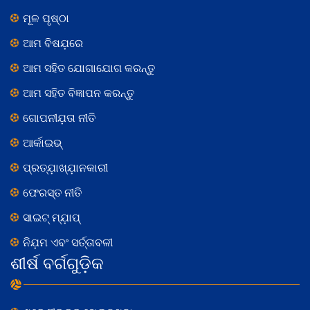
ମୂଳ ପୃଷ୍ଠା
ଆମ ବିଷଯ଼ରେ
ଆମ ସହିତ ଯୋଗାଯୋଗ କରନ୍ତୁ
ଆମ ସହିତ ବିଜ୍ଞାପନ କରନ୍ତୁ
ଗୋପନୀଯ଼ତା ନୀତି
ଆର୍କାଇଭ୍
ପ୍ରତ୍ଯ଼ାଖ୍ଯ଼ାନକାରୀ
ଫେରସ୍ତ ନୀତି
ସାଇଟ୍ ମ୍ଯ଼ାପ୍
ନିଯ଼ମ ଏବଂ ସର୍ତ୍ତାବଳୀ
ଶୀର୍ଷ ବର୍ଗଗୁଡ଼ିକ