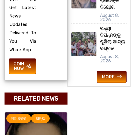
ରାଉତଙ୍କ
ବିୟୋଗ
Get Latest
August 8,
News
2026
Updates
ବନ୍ୟା
Delivered To
ବିପନ୍ନଙ୍କୁ
You Via
ଶୁଖିଲା ଖାଦ୍ୟ
ବଣ୍ଟନ
WhatsApp
August 8,
2026
JOIN
NOW
MORE
RELATED NEWS
ମହାନଗର
ରାଜ୍ୟ
ରାଜ୍ୟ
ସୃଜନୀ