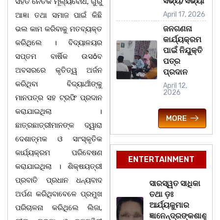
ସଭ୍ୟ/ସଭ୍ୟା
ସହିତ ନୈତିକ ମୂଲ୍ୟବୋଧ, ଗୁରୁ
April 17, 2026
ଆଜ୍ଞା ତଥା ସମାଜ ପାଇଁ କିଛି
ଜନଗଣନା
ଭଲ କାମ କରିବାକୁ ମତବ୍ୟକ୍ତ
କାର୍ଯ୍ୟକ୍ରମ
କରିଥିଲେ । ବିଦ୍ୟାଳୟର
ପାଇଁ ନିଯୁକ୍ତି
ସପ୍ତମ ବାର୍ଷିକ ଉସôବ
ପତ୍ର
ଅବସରରେ କୃତିତ୍ୱ ଅର୍ଜନ
ପ୍ରଦାନ
କରିଥିବା ବିଦ୍ୟାର୍ଥୀଙ୍କୁ
April 12,
2026
ମାନପତ୍ର ସହ ଟ୍ରଫି ପ୍ରଦାନ
କରାଯାଇଥିଲା ।
MORE
ଛାତ୍ରଛାତ୍ରୀମାନଙ୍କ ଦ୍ୱାରା
ଦେଶାତ୍ମକ ଓ ସାଂସ୍କୃତିକ
କାର୍ଯ୍ୟକ୍ରମ ପରିବେଷଣ
ENTERTAINMENT
କରାଯାଇଥିଲା । ଶିକ୍ଷୟତ୍ରୀ
ପ୍ରବାତି ପ୍ରଧାନ ଧନ୍ୟବାଦ
ସାରସ୍ୱତ ସାଧିକା
ଅର୍ପଣ କରିଥିବାବେଳେ ପ୍ରମୁଖ
ତଥା ଡ଼ଃ
ଆର୍ଯ୍ୟକୁମାର
ପରିଚାଳନା କରିଥିଲେ ଲିଜା,
ଜ୍ଞାନେନ୍ଦ୍ରଙ୍କଶାଶୁ