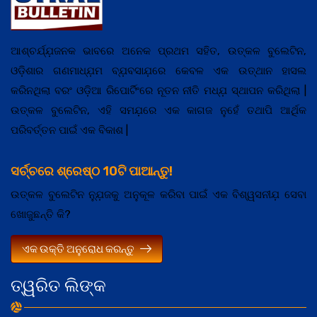
ଆଶ୍ଚର୍ଯ୍ଯ଼ଜନକ ଭାବରେ ଅନେକ ପ୍ରଥମ ସହିତ, ଉତ୍କଳ ବୁଲେଟିନ,
ଓଡ଼ିଶାର ଗଣମାଧ୍ଯ଼ମ ବ୍ଯ଼ବସାଯ଼ରେ କେବଳ ଏକ ଉତ୍ଥାନ ହାସଲ
କରିନଥିଲା ବରଂ ଓଡ଼ିଆ ରିପୋର୍ଟିଂରେ ନୂତନ ନୀତି ମଧ୍ଯ଼ ସ୍ଥାପନ କରିଥିଲା |
ଉତ୍କଳ ବୁଲେଟିନ, ଏହି ସମଯ଼ରେ ଏକ କାଗଜ ନୁହେଁ ତଥାପି ଆର୍ଥିକ
ପରିବର୍ତ୍ତନ ପାଇଁ ଏକ ବିକାଶ |
ସର୍ଚ୍ଚରେ ଶ୍ରେଷ୍ଠ 10ଟି ପାଆନ୍ତୁ!
ଉତ୍କଳ ବୁଲେଟିନ ନ୍ଯ଼ୁଜକୁ ଅନୁକୂଳ କରିବା ପାଇଁ ଏକ ବିଶ୍ୱସନୀଯ଼ ସେବା
ଖୋଜୁଛନ୍ତି କି?
ଏକ ଉକ୍ତି ଅନୁରୋଧ କରନ୍ତୁ
ତ୍ୱରିତ ଲିଙ୍କ