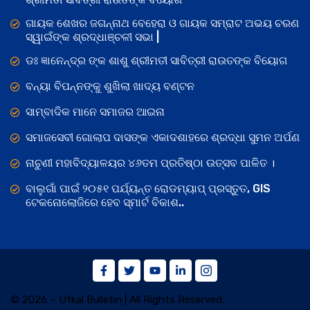
ଗାୟକ ଶେଖର ଜଗନ୍ନାଥ ବେହେରା ଓ ଗାୟକ ସମ୍ରାଟ ଅଭୟ ଚରଣ
ସ୍ୱାଇଁଙ୍କ ଶ୍ରଦ୍ଧାଞ୍ଚଳୀ ସଭା |
ଡଃ ଜ୍ଞାନେନ୍ଦ୍ର ଙ୍କ ଶାଶୁ ଶ୍ରୀମତୀ ସାବିତ୍ରୀ ରାଉତଙ୍କ ବିୟୋଗ
ବନ୍ୟା ବିପନ୍ନଙ୍କୁ ଶୁଖିଲା ଖାଦ୍ୟ ବଣ୍ଟନ
ସାମ୍ବାଦିକ ମାନେ ସମାଜର ଆଇନା
ସମାଜସେବୀ ଗୋଲାପ ଦାସଙ୍କ ଏକାଦଶାହରେ ଶ୍ରଦ୍ଧା ସୁମନ ଅର୍ପଣ
ନାଚୁଣୀ ମହାବିଦ୍ୟାଳୟର ୪୬ତମ ପ୍ରତିଷ୍ଠା ଉତ୍ସବ ପାଳିତ ।
ବାଲୁଗାଁ ପାଇଁ ୨୦୫୧ ପର୍ଯ୍ୟନ୍ତ ରୋଡମ୍ୟାପ୍ ପ୍ରସ୍ତୁତ, GIS
ଟେକନୋଲୋଜିରେ ହେବ ସ୍ମାର୍ଟ ବିକାଶ..
© 2026 – Utkal Bulletin | All Rights Reserved.