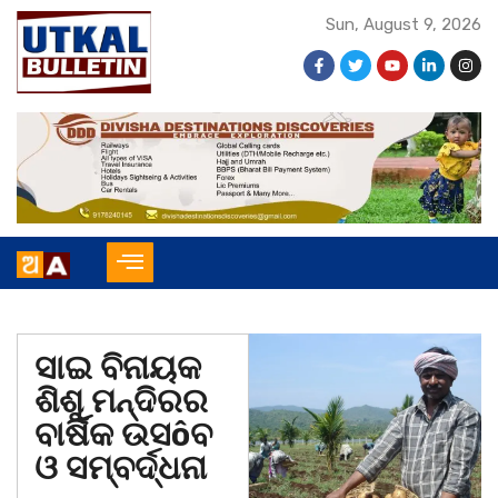
Sun, August 9, 2026
ସାଇ ବିନାୟକ
ଶିଶୁ ମନ୍ଦିରର
ବାର୍ଷିକ ଉସôବ
ଓ ସମ୍ବର୍ଦ୍ଧନା