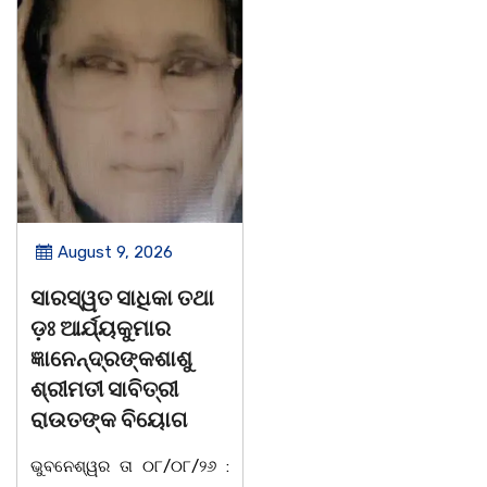
August 9, 2026
August 8, 2026
ସାରସ୍ୱତ ସାଧିକା ତଥା
ଗାୟକ ଶେଖର
ଡ଼ଃ ଆର୍ଯ୍ୟକୁମାର
ଜଗନ୍ନାଥ ବେହେରା ଓ
ଜ୍ଞାନେନ୍ଦ୍ରଙ୍କଶାଶୁ
ଗାୟକ ସମ୍ରାଟ ଅଭୟ
ଶ୍ରୀମତୀ ସାବିତ୍ରୀ
ଚରଣ ସ୍ୱାଇଁଙ୍କ
ରାଉତଙ୍କ ବିୟୋଗ
ଶ୍ରଦ୍ଧାଞ୍ଚଳୀ ସଭା |
ଭୁବନେଶ୍ୱର ତା ୦୮/୦୮/୨୬ :
ଚିଲିକା, ୮। ୮:ଖୋର୍ଦ୍ଧା ଜିଲ୍ଲା