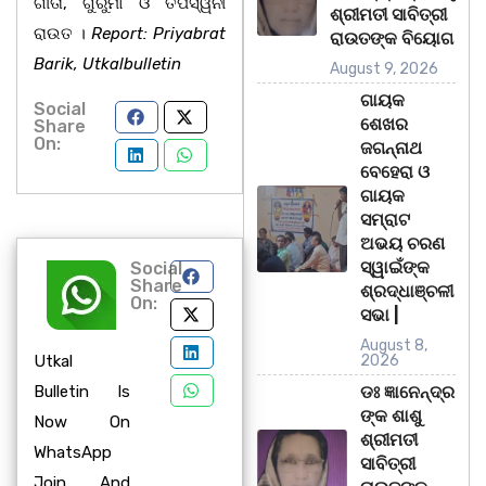
ଗୀତା, ଗୁରୁମା ଓ ତପସ୍ୱିନୀ
ଶ୍ରୀମତୀ ସାବିତ୍ରୀ
ରାଉତ ।
Report: Priyabrat
ରାଉତଙ୍କ ବିୟୋଗ
Barik, Utkalbulletin
August 9, 2026
ଗାୟକ
Social
ଶେଖର
Share
On:
ଜଗନ୍ନାଥ
ବେହେରା ଓ
ଗାୟକ
ସମ୍ରାଟ
ଅଭୟ ଚରଣ
ସ୍ୱାଇଁଙ୍କ
Social
Share
ଶ୍ରଦ୍ଧାଞ୍ଚଳୀ
On:
ସଭା |
August 8,
Utkal
2026
Bulletin Is
ଡଃ ଜ୍ଞାନେନ୍ଦ୍ର
ଙ୍କ ଶାଶୁ
Now On
ଶ୍ରୀମତୀ
WhatsApp
ସାବିତ୍ରୀ
Join And