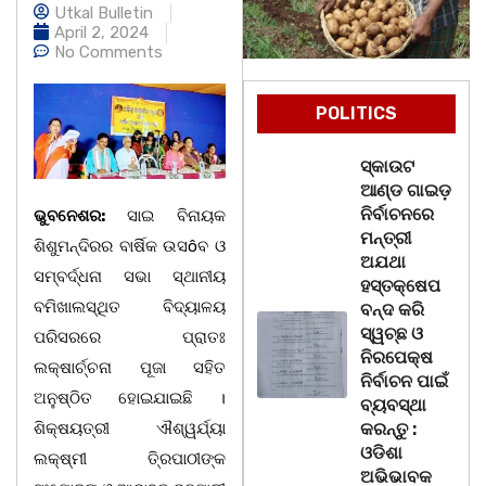
Utkal Bulletin
April 2, 2024
No Comments
POLITICS
ସ୍କାଉଟ
ଆଣ୍ଡ ଗାଇଡ଼
ନିର୍ବାଚନରେ
ଭୁବନେଶର:
ସାଇ ବିନାୟକ
ମନ୍ତ୍ରୀ
ଶିଶୁମନ୍ଦିରର ବାର୍ଷିକ ଉସôବ ଓ
ଅଯଥା
ସମ୍ବର୍ଦ୍ଧନା ସଭା ସ୍ଥାନୀୟ
ହସ୍ତକ୍ଷେପ
ବମିଖାଲସ୍ଥିତ ବିଦ୍ୟାଳୟ
ବନ୍ଦ କରି
ସ୍ୱଚ୍ଛ ଓ
ପରିସରରେ ପ୍ରାତଃ
ନିରପେକ୍ଷ
ଲକ୍ଷାର୍ଚ୍ଚନା ପୂଜା ସହିତ
ନିର୍ବାଚନ ପାଇଁ
ଅନୁଷ୍ଠିତ ହୋଇଯାଇଛି ।
ବ୍ୟବସ୍ଥା
ଶିକ୍ଷୟତ୍ରୀ ଐଶ୍ୱର୍ଯ୍ୟା
କରନ୍ତୁ :
ଓଡିଶା
ଲକ୍ଷ୍ମୀ ତି୍ରପାଠୀଙ୍କ
ଅଭିଭାବକ