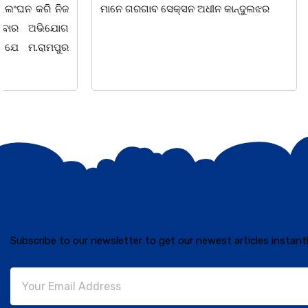
ମାନେ ଗରଗାବ ସେକ୍ସନ ଅଧୀନ କାନ୍ଦୁଲଝର
ଯାଇଛି l ମହିଳା 
Subscribe to our newsletter to get our newest articles instantl