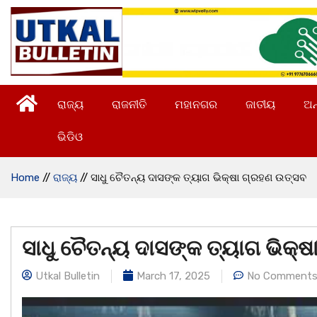
ରାଜ୍ୟ
ରାଜନୀତି
ମହାନଗର
ଜାତୀୟ
ଅନ
ଭିଡିଓ
Home
//
ରାଜ୍ୟ
//
ସାଧୁ ଚୈତନ୍ୟ ଦାସଙ୍କ ତ୍ୟାଗ ଭିକ୍ଷା ଗ୍ରହଣ ଉତ୍ସବ
ସାଧୁ ଚୈତନ୍ୟ ଦାସଙ୍କ ତ୍ୟାଗ ଭିକ୍
Utkal Bulletin
March 17, 2025
No Comment