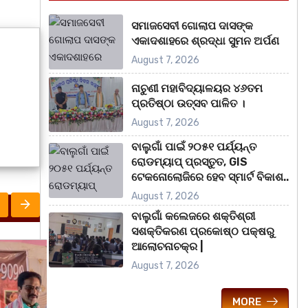
ସମାଜସେବୀ ଗୋଲାପ ଦାସଙ୍କ
ଏକାଦଶାହରେ ଶ୍ରଦ୍ଧା ସୁମନ ଅର୍ପଣ
August 7, 2026
ନାଚୁଣୀ ମହାବିଦ୍ୟାଳୟର ୪୬ତମ
ପ୍ରତିଷ୍ଠା ଉତ୍ସବ ପାଳିତ ।
August 7, 2026
ବାଲୁଗାଁ ପାଇଁ ୨୦୫୧ ପର୍ଯ୍ୟନ୍ତ
ରୋଡମ୍ୟାପ୍ ପ୍ରସ୍ତୁତ, GIS
ଟେକନୋଲୋଜିରେ ହେବ ସ୍ମାର୍ଟ ବିକାଶ..
August 7, 2026
ବାଲୁଗାଁ କଲେଜରେ ଶକ୍ତିଶ୍ରୀ
ସଶକ୍ତିକରଣ ପ୍ରକୋଷ୍ଠ ପକ୍ଷରୁ
ଆଲୋଚନାଚକ୍ର |
ରାଜ୍ୟ
ରାଜ୍
August 7, 2026
MORE