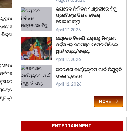
August 6, 2026
ଜୟଦେବ ନିର୍ବାଚନ ମଣ୍ଡଳୀରେ ବିଜୁ
ପ୍ରେମିଙ୍କ ବିରାଟ ବାଇକ୍
ଧୁସୂଦନ
ଶୋଭାଯାତ୍ରା
୍ନ୍ୟାସୀ
April 17, 2026
ଭିକ୍ଷା
ଜୟଦେବ ବିଜେପି ପକ୍ଷରୁ ମିଶ୍ରଣ
ପର୍ବନାଏବ ସରପଞ୍ଚ ସମେତ ମିଶିଲେ
ୱାର୍ଡ ସଭ୍ୟ/ସଭ୍ୟା
April 17, 2026
କୁ ପାଳନ
ଜନଗଣନା କାର୍ଯ୍ୟକ୍ରମ ପାଇଁ ନିଯୁକ୍ତି
ର୍ତ୍ତନ
ପତ୍ର ପ୍ରଦାନ
ଅନୁସାରେ
April 12, 2026
ସ୍ୟଙ୍କ
ଧୁସନ୍ଥ
MORE
ENTERTAINMENT