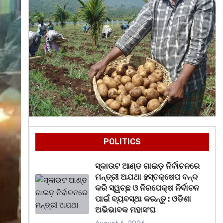
POLITICS
ସ୍କାଉଟ ଆଣ୍ଡ ଗାଇଡ଼ ନିର୍ବାଚନରେ
ମନ୍ତ୍ରୀ ଅଯଥା ହସ୍ତକ୍ଷେପ ବନ୍ଦ
କରି ସ୍ୱଚ୍ଛ ଓ ନିରପେକ୍ଷ ନିର୍ବାଚନ
ପାଇଁ ବ୍ୟବସ୍ଥା କରନ୍ତୁ : ଓଡିଶା
ଅଭିଭାବକ ମହାସଂଘ