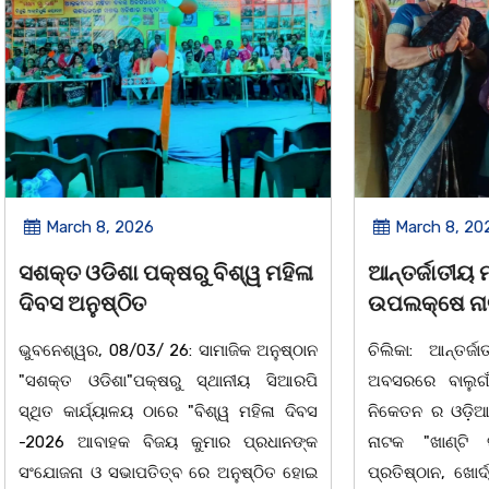
2026
March 8, 2026
 ପକ୍ଷରୁ ବିଶ୍ୱ ମହିଳା
ଆନ୍ତର୍ଜାତୀୟ ମହିଳା ଦିବସ
ିତ
ଉପଲକ୍ଷେ ନାଟକ ‘ଖାଣ୍ଟି ସୁନା
/03/ 26: ସାମାଜିକ ଅନୁଷ୍ଠାନ
ଚିଲିକା: ଆନ୍ତର୍ଜାତୀୟ ମହିଳା ଦିବ
"ପକ୍ଷରୁ ସ୍ଥାନୀୟ ସିଆରପି
ଅବସରରେ ବାଲୁଗାଁସ୍ଥିତ ମା' ଭଗବ
ଳୟ ଠାରେ "ବିଶ୍ୱ ମହିଳା ଦିବସ
ନିକେତନ ର ଓଡ଼ିଆ ଅସ୍ମିତା ଉପରେ 
 ବିଜୟ କୁମାର ପ୍ରଧାନଙ୍କ
ନାଟକ "ଖାଣ୍ଟି ସୁନା" ଗୈ।ରୀ ସାଂସ
ାପତିତ୍ବ ରେ ଅନୁଷ୍ଠିତ ହୋଇ
ପ୍ରତିଷ୍ଠାନ, ଖୋର୍ଦ୍ଧା ଆନୁକୁଲ୍ୟରେ 