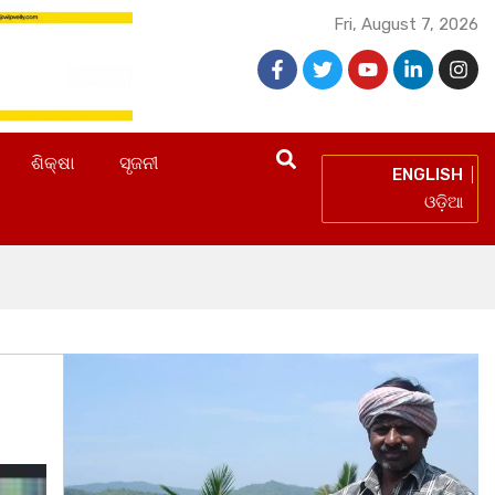
Fri, August 7, 2026
ଶିକ୍ଷା
ସୃଜନୀ
ENGLISH
ଓଡ଼ିଆ