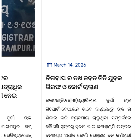
March 14, 2026
March 8, 
ଚିତାବାଘ ର ନଖ ଜବତ ତିନି ଯୁବକ
ସଶକ୍ତ ଓଡିଶା
ଗିରଫ ଓ କୋର୍ଟ ଚାଲାଣ
ଦିବସ ଅନୁଷ୍ଠ
କଳାହାଣ୍ଡି,୧୪|୩(ପ୍ୟାରିଲାଲ ଦୁର୍ଗା ଙ୍କ
ଭୁବନେଶ୍ୱର, 08
ରିପୋର୍ଟ):ବେଆଇନ ଭାବେ ବନ୍ୟଜନ୍ତୁ ଙ୍କ ର
"ସଶକ୍ତ ଓଡିଶା
ଶିକାର କରି ବ୍ୟବସାୟ ଚାଲୁଥିବା ସମ୍ପର୍କରେ
ସ୍ଥିତ କାର୍ଯ୍ୟା
କୌଣସି ସୂତ୍ରରୁ ସୂଚନା ପାଇ କଳାହାଣ୍ଡି ଉତ୍ତର
-2026 ଆବାହକ
ବନଖଣ୍ଡ ଅଧୀନ କେଗାଁ ରେଞ୍ଜର ବନ କର୍ମଚାରୀ
ସଂଯୋଜନା ଓ ସଭ