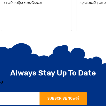
ସଶକ୍ତିକରଣ
ହୋଇଯାଇଛି। ଡ଼ଃ ପ୍ରଦୀପ ଭୈମିକ ଙ୍କ
Always Stay Up To Date
y!
SUBSCRIBE NOW