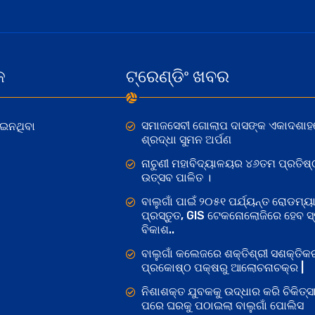
କ
ଟ୍ରେଣ୍ଡିଂ ଖବର
ସମାଜସେବୀ ଗୋଲାପ ଦାସଙ୍କ ଏକାଦଶାହ
ୋଇନଥିବା
ଶ୍ରଦ୍ଧା ସୁମନ ଅର୍ପଣ
ନାଚୁଣୀ ମହାବିଦ୍ୟାଳୟର ୪୬ତମ ପ୍ରତିଷ୍
ଉତ୍ସବ ପାଳିତ ।
ବାଲୁଗାଁ ପାଇଁ ୨୦୫୧ ପର୍ଯ୍ୟନ୍ତ ରୋଡମ୍ୟା
ପ୍ରସ୍ତୁତ, GIS ଟେକନୋଲୋଜିରେ ହେବ ସ୍ମ
ବିକାଶ..
ବାଲୁଗାଁ କଲେଜରେ ଶକ୍ତିଶ୍ରୀ ସଶକ୍ତି
ପ୍ରକୋଷ୍ଠ ପକ୍ଷରୁ ଆଲୋଚନାଚକ୍ର |
ନିଶାଶକ୍ତ ଯୁବକକୁ ଉଦ୍ଧାର କରି ଚିକିତ୍ସ
ପରେ ଘରକୁ ପଠାଇଲା ବାଲୁଗାଁ ପୋଲିସ