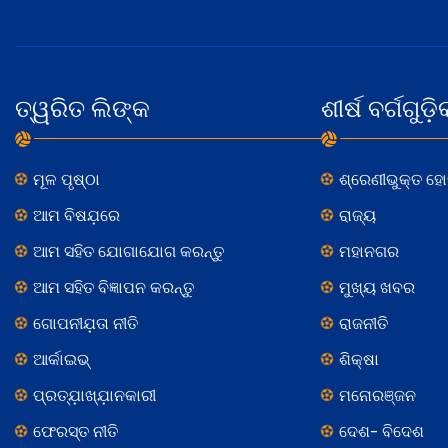
ତ୍ୱରିତ ଲିଙ୍କ
ଶୀର୍ଷ ବର୍ଗଗୁଡ଼ି
ମୂଳ ପୃଷ୍ଠା
ଶ୍ରେଣୀଭୁକ୍ତ ହ
ଆମ ବିଷଯ଼ରେ
ରାଜ୍ୟ
ଆମ ସହିତ ଯୋଗାଯୋଗ କରନ୍ତୁ
ମହାନଗର
ଆମ ସହିତ ବିଜ୍ଞାପନ କରନ୍ତୁ
ମୁଖ୍ୟ ଖବର
ଗୋପନୀଯ଼ତା ନୀତି
ରାଜନୀତି
ଆର୍କାଇଭ୍
ଶିକ୍ଷା
ପ୍ରତ୍ଯ଼ାଖ୍ଯ଼ାନକାରୀ
ମନୋରଞ୍ଜନ
ଫେରସ୍ତ ନୀତି
ଦେଶ- ବିଦେଶ