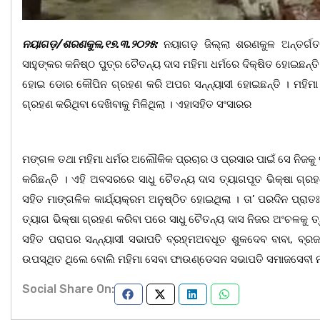
ନୟାଗଡ଼/ଶରଣକୁଳ,୧୭.୩.୨୦୨୫:
ନୟାଗଡ଼ ଜିଲ୍ଲା ଶରଣକୁଳ ଅନ୍ତର୍ଗତ କ
ସାହୁଙ୍କର କନିଷ୍ଠ ପୁତ୍ର ଚୈତନ୍ୟ ଦାସ ମହିମା ଧର୍ମରେ ଦିକ୍ଷିତ ହୋଇଛନ୍
ହୋଇ ଡୋର କୌପିନ ଗ୍ରହଣ କରି ଅପର ସନ୍ନ୍ୟାସୀ ହୋଇଛନ୍ତି । ମହିମା ଧର
ଗ୍ରହଣ କରିଥିବା ଦେଖିବାକୁ ମିଳିଥିଲା । ଏହାସହିତ ସଂସାରର
ମଙ୍ଗଳ ତଥା ମହିମା ଧର୍ମର ଅଲୌକିକ ପ୍ରଚାର ଓ ପ୍ରସାର ପାଇଁ ସେ ନିଜକୁ ତ
କରିଛନ୍ତି । ଏହି ଅବସରରେ ସାଧୁ ଚୈତନ୍ୟ ଦାସ ତ୍ୟାଗପୂତ ଭିକ୍ଷା ଗ୍ରହ
ସହିତ ମାଙ୍ଗଳିକ କାର୍ଯ୍ୟକ୍ରମ ଅନୁଷ୍ଠିତ ହୋଇଥିଲା । ତା’ ପରଦିନ ପ୍ରାତଃ
ତ୍ୟାଗ ଭିକ୍ଷା ଗ୍ରହଣ କରିବା ପରେ ସାଧୁ ଚୈତନ୍ୟ ଦାସ ନିଜର ଅଂଚଳକୁ ତ
ସହିତ ପରାପର ସନ୍ନ୍ୟାସୀ ସଭାପତି ବ୍ରହ୍ମଅବଧୂତ ଶୁକଦେବ ବାବା, ବ୍ରଜବ
ଉପସ୍ଥିତ ଥିଲେ ବୋଲି ମହିମା ସେବା ଫାଉଣ୍ଡେସନ ସଭାପତି ସମାଜସେବୀ ନାରା
Social Share On: