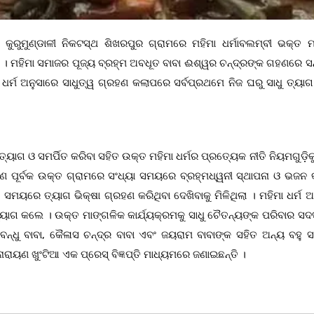
ୁରୁମୁଣ୍ଡାଳୀ ନିକଟସ୍ଥ ଶିଖରପୁର ଗ୍ରାମରେ ମହିମା ଧର୍ମାବଲମ୍ବୀ ଭକ୍ତ ମ
ତି । ମହିମା ସମାଜର ପୂଜ୍ୟ ବ୍ରହ୍ମ ଅବଧୂତ ବାବା ଈଶ୍ୱର ଚନ୍ଦ୍ରଙ୍କ ଗହଣରେ ସନ
୍ମ ଅନୁସାରେ ସାଧୁତ୍ୱ ଗ୍ରହଣ କଲାପରେ ସର୍ବପ୍ରଥମେ ନିଜ ଘରୁ ସାଧୁ ତ୍ୟାଗ 
୍ୟାଗ ଓ ସମର୍ପିତ କରିବା ସହିତ ଉକ୍ତ ମହିମା ଧର୍ମର ପ୍ରତ୍ୟେକ ନୀତି ନିୟମଗୁଡ଼ି
ଣ ପୂର୍ବକ ଉକ୍ତ ଗ୍ରାମରେ ସଂଧ୍ୟା ସମୟରେ ବ୍ରହ୍ମଧ୍ୱନୀ ସ୍ଥାପନା ଓ ଭଜନ କୀ
 ସମୟରେ ତ୍ୟାଗ ଭିକ୍ଷା ଗ୍ରହଣ କରିଥିବା ଦେଖିବାକୁ ମିଳିଥିଲା । ମହିମା ଧର୍ମ 
୍ୟାଗ କଲେ । ଉକ୍ତ ମାଙ୍ଗଳିକ କାର୍ଯ୍ୟକ୍ରମକୁ ସାଧୁ ଚୈତନ୍ୟଙ୍କ ପରିବାର ସଦ
ନ୍ଧୁ ବାବା, କୈଳାସ ଚନ୍ଦ୍ର ବାବା ଏବଂ ଜୟରାମ ବାବାଙ୍କ ସହିତ ଅନ୍ୟ ବହୁ ସା
ୟଣ ଖୁଂଟିଆ ଏକ ପ୍ରେସ୍ ବିଜ୍ଞପ୍ତି ମାଧ୍ୟମରେ ଜଣାଇଛନ୍ତି ।