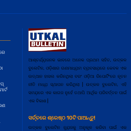
ରେ
ଆଶ୍ଚର୍ଯ୍ଯ଼ଜନକ ଭାବରେ ଅନେକ ପ୍ରଥମ ସହିତ, ଉତ୍କଳ
ଠା
ବୁଲେଟିନ, ଓଡ଼ିଶାର ଗଣମାଧ୍ଯ଼ମ ବ୍ଯ଼ବସାଯ଼ରେ କେବଳ ଏକ
ଉତ୍ଥାନ ହାସଲ କରିନଥିଲା ବରଂ ଓଡ଼ିଆ ରିପୋର୍ଟିଂରେ ନୂତନ
ପ୍
ନୀତି ମଧ୍ଯ଼ ସ୍ଥାପନ କରିଥିଲା | ଉତ୍କଳ ବୁଲେଟିନ, ଏହି
ାର୍ଟ
ସମଯ଼ରେ ଏକ କାଗଜ ନୁହେଁ ତଥାପି ଆର୍ଥିକ ପରିବର୍ତ୍ତନ ପାଇଁ
ଏକ ବିକାଶ |
କରଣ
ସର୍ଚ୍ଚରେ ଶ୍ରେଷ୍ଠ 10ଟି ପାଆନ୍ତୁ!
ା
ଉତ୍କଳ ବୁଲେଟିନ ନ୍ଯ଼ୁଜକୁ ଅନୁକୂଳ କରିବା ପାଇଁ ଏକ