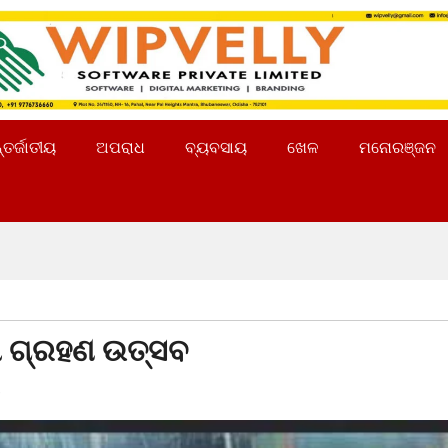
୍ତର୍ଜାତୀୟ
ଅପରାଧ
ବ୍ୟବସାୟ
ଖେଳ
ମନୋରଞ୍ଜନ
ଷା ଗ୍ରହଣ ଉତ୍ସବ
s