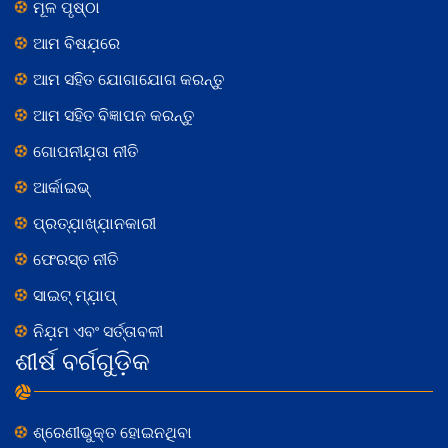
ମୂଳ ପୃଷ୍ଠା
ଆମ ବିଷଯ଼ରେ
ଆମ ସହିତ ଯୋଗାଯୋଗ କରନ୍ତୁ
ଆମ ସହିତ ବିଜ୍ଞାପନ କରନ୍ତୁ
ଗୋପନୀଯ଼ତା ନୀତି
ଆର୍କାଇଭ୍
ପ୍ରତ୍ଯ଼ାଖ୍ଯ଼ାନକାରୀ
ଫେରସ୍ତ ନୀତି
ସାଇଟ୍ ମ୍ଯ଼ାପ୍
ନିଯ଼ମ ଏବଂ ସର୍ତ୍ତାବଳୀ
ଶୀର୍ଷ ବର୍ଗଗୁଡ଼ିକ
ଶ୍ରେଣୀଭୁକ୍ତ ହୋଇନଥିବା