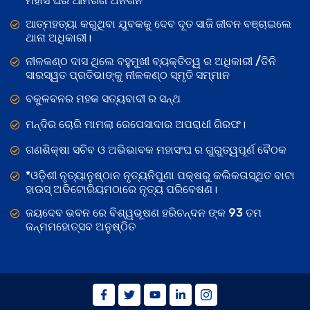
ମହାସଂଘର ଆମରଣ ଅନଶନ
ଆତ୍ମହତ୍ୟା କରୁଥିବା ଯୁବକକୁ ଦେବ ଦୂତ ସାଜି ଜୀବନ ବଞ୍ଚାଇଲେ
ଥାନା ଅଧିକାରୀ।
ନୀଳକଣ୍ଠ ଦାସ ଥିଲେ ବହୁମୁଖୀ ବ୍ୟକ୍ତିତ୍ୱ ର ଅଧିକାରୀ /ତିନି
ସାରସ୍ୱତ ପ୍ରତିଭାଙ୍କୁ ନୀଳକଣ୍ଠ ସ୍ମୃତି ସମ୍ମାନ
ବକୁଳବନର ମହକ ସତ୍ୟବାଦୀ ର ସନ୍ଥ
ମନ୍ଦିର ଚୋରି ମାମଲା ରେପେସାଦାର ଅପରାଧୀ ଗିରଫ।
ଗଣଶିକ୍ଷା ସଚିବ ଓ ଅଭିଭାବକ ମହାସଂଘ ର ଗୁରୁତ୍ୱପୂର୍ଣ ବୈଠକ
*ଓଡ଼ିଶୀ ନୃତ୍ୟାନୁଷ୍ଠାନ ନୃତ୍ୟନିପୁଣା ପକ୍ଷରୁ କଲିକତାସ୍ଥିତ ବାଟା
ହାଉସ୍ ଅଡିଟୋରିୟମଠାରେ ନୃତ୍ୟ ପରିବେଷଣ।
ଜୟଦେବ ଭବନ ରେ ବିଶ୍ୱଭୂଷଣ ହରିଚନ୍ଦନ ଙ୍କ 93 ତମ
ଜନ୍ମମହୋତ୍ସବ ଅନୁଷ୍ଠିତ