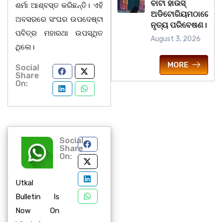
ବାଟା ହାଉସ୍
ଶର୍ମା ଆଶ୍ବସ୍ତ କରିଛନ୍ତି। ଏହି
ଅଡିଟୋରିୟମଠାରେ
ଅବସରରେ ସଂଘର ଉପଦେଷ୍ଟା
ନୃତ୍ୟ ପରିବେଷଣ।
ପବିତ୍ର ମହାରଥା ଉପସ୍ଥିତ
August 3, 2026
ଥିଲେ।
MORE
Social
Share
On:
Social
Share
On:
Utkal
Bulletin Is
Now On