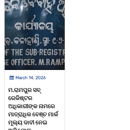
March 14, 2026
March 8, 2026
ଚିତାବାଘ ର ନଖ ଜବତ
ସଶକ୍ତ ଓଡିଶା ପକ୍ଷର
ତିନି ଯୁବକ ଗିରଫ ଓ
ବିଶ୍ୱ ମହିଳା ଦିବସ
କୋର୍ଟ ଚାଲାଣ
ଅନୁଷ୍ଠିତ
କଳାହାଣ୍ଡି,୧୪|୩(ପ୍ୟାରିଲାଲ
ଭୁବନେଶ୍ୱର, 08/03/ 
ଦୁର୍ଗା ଙ୍କ ରିପୋର୍ଟ):ବେଆଇନ
ସାମାଜିକ ଅନୁଷ୍ଠାନ "ସଶ