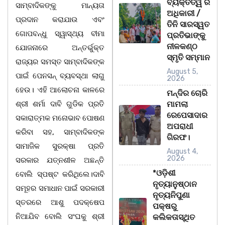
ବ୍ୟକ୍ତିତ୍ୱ ର
ସାମ୍ବାଦିକଙ୍କୁ ମାନ୍ୟତା
ଅଧିକାରୀ /
ପ୍ରଦାନ କରାଯାଉ ଏବଂ
ତିନି ସାରସ୍ୱତ
ଗୋପବନ୍ଧୁ ସ୍ୱାସ୍ଥ୍ୟ ବୀମା
ପ୍ରତିଭାଙ୍କୁ
ନୀଳକଣ୍ଠ
ଯୋଜନାରେ ଅନ୍ତର୍ଭୁକ୍ତ
ସ୍ମୃତି ସମ୍ମାନ
ରାଜ୍ୟର ସମସ୍ତ ସାମ୍ବାଦିକଙ୍କ
August 5,
ପାଇଁ ପେନସନ୍ ବ୍ୟବସ୍ଥା ଲାଗୁ
2026
ହେଉ। ଏହି ଆଲୋଚନା କାଳରେ
ମନ୍ଦିର ଚୋରି
ଶ୍ରୀ ଶର୍ମା ଦାବି ଗୁଡିକ ପ୍ରତି
ମାମଲା
ରେପେସାଦାର
ସକାରାତ୍ମକ ମନୋଭାବ ପୋଷଣ
ଅପରାଧୀ
କରିବା ସହ, ସାମ୍ବାଦିକଙ୍କ
ଗିରଫ।
ସାମାଜିକ ସୁରକ୍ଷା ପ୍ରତି
August 4,
2026
ସରକାର ଯତ୍ନଶୀଳ ଅଛନ୍ତି
*ଓଡ଼ିଶୀ
ବୋଲି ସ୍ପଷ୍ଟ କରିଥିଲେ।ଦାବି
ନୃତ୍ୟାନୁଷ୍ଠାନ
ସମୂହର ସମାଧାନ ପାଇଁ ସରକାରୀ
ନୃତ୍ୟନିପୁଣା
ସ୍ତରରେ ଆଶୁ ପଦକ୍ଷେପ
ପକ୍ଷରୁ
ନିଆଯିବ ବୋଲି ସଂଘକୁ ଶ୍ରୀ
କଲିକତାସ୍ଥିତ