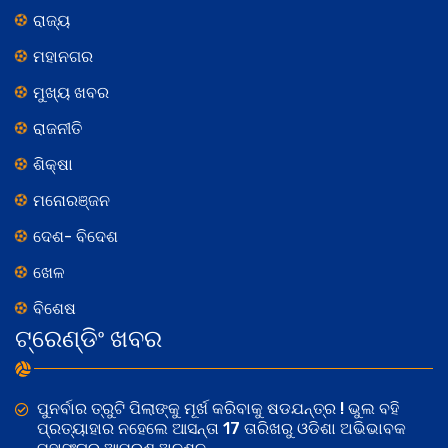
ରାଜ୍ୟ
ମହାନଗର
ମୁଖ୍ୟ ଖବର
ରାଜନୀତି
ଶିକ୍ଷା
ମନୋରଞ୍ଜନ
ଦେଶ- ବିଦେଶ
ଖେଳ
ବିଶେଷ
ଟ୍ରେଣ୍ଡିଂ ଖବର
ପୁନର୍ବାର ତ୍ରୁଟି ପିଲାଙ୍କୁ ମୂର୍ଖ କରିବାକୁ ଷଡଯନ୍ତ୍ର ! ଭୁଲ ବହି
ପ୍ରତ୍ୟାହାର ନହେଲେ ଆସନ୍ତା 17 ତାରିଖରୁ ଓଡିଶା ଅଭିଭାବକ