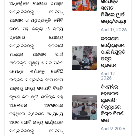
ସରପଞ୍ଚ
ଅନ୍ତର୍ଭୁକ୍ତ ରାଜ୍ୟର ସମସ୍ତ
ସମେତ
ସାମ୍ବାଦିକଙ୍କୁ ପେନସନ୍
ମିଶିଲେ ୱାର୍ଡ
ପ୍ରଦାନ ଓ ଅଧିସ୍ବୀକୃତି କମିଟି
ସଭ୍ୟ/ସଭ୍ୟା
ଗଠନ ସହ ଜିଲ୍ଲା ଓ ରାଜ୍ୟ
April 17, 2026
ସ୍ତରରେ ଯୋଗ୍ୟ
ଜନଗଣନା
କାର୍ଯ୍ୟକ୍ରମ
ସାମ୍ବାଦିକଙ୍କୁ ସରକାରୀ
ପାଇଁ ନିଯୁକ୍ତି
ମାନ୍ୟତା ପ୍ରଦାନ ପାଇଁ
ପତ୍ର
ଅତିରିକ୍ତ ମୂଖ୍ୟ ଶାସନ ସଚିବ
ପ୍ରଦାନ
ହେମନ୍ତ ଶର୍ମାଙ୍କୁ ଭେଟିଛି
April 12,
2026
ଉତ୍କଳ ସାମ୍ବାଦିକ ସଂଘ।ସଂଘ
ବିଏମସିର
ପକ୍ଷରୁ ରାଜ୍ୟ ସଭାପତି ବିଭୂତି
ବେଆଇନ
ଭୂଷଣ କର ଶ୍ରୀ ଶର୍ମାଙ୍କ ସହ
ୟୁଜରଫି
ଆଲୋଚନା ଅବସରରେ
ବିରୁଦ୍ଧରେ
ବିଚାର ବିମର୍ଶ
କହିଥିଲେ କି,ଦେଶର ଅନ୍ୟାନ୍ୟ
ସଭା
ଅଠର ଗୋଟି ରାଜ୍ୟ କାର୍ଯ୍ୟରତ
April 9, 2026
ସାମ୍ବାଦିକଙ୍କୁ ପେନସନ୍