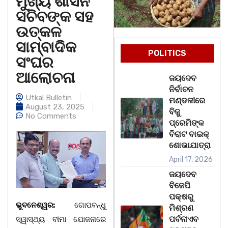
ମୁଖ୍ୟ ଶାସନ
ସଚିବଙ୍କ ସହ‌
ଉତ୍କଳ
ସାମ୍ବାଦିକ
POLITICS
ସଂଘର
ଆଲୋଚନା
ଜୟଦେବ
ନିର୍ବାଚନ
Utkal Bulletin
ମଣ୍ଡଳୀରେ
August 23, 2025
ବିଜୁ
No Comments
ପ୍ରେମିଙ୍କ
ବିରାଟ ବାଇକ୍
ଶୋଭାଯାତ୍ରା
April 17, 2026
ଜୟଦେବ
ବିଜେପି
ପକ୍ଷରୁ
ଭୁବନେଶ୍ୱର:
ଗୋପବନ୍ଧୁ
ମିଶ୍ରଣ
ପର୍ବନାଏବ
ସ୍ୱାସ୍ଥ୍ୟ ବୀମା ଯୋଜନାରେ