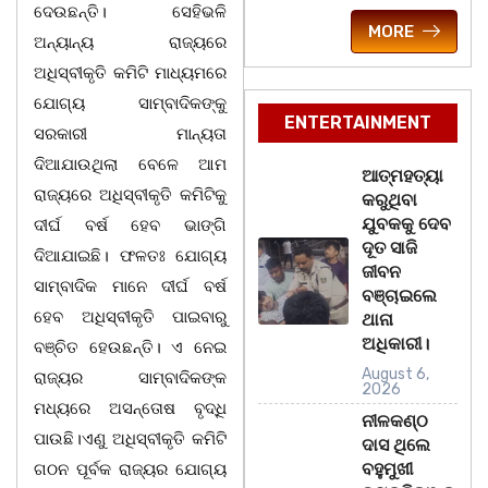
ଦେଉଛନ୍ତି। ସେହିଭଳି
MORE
ଅନ୍ୟାନ୍ୟ ରାଜ୍ୟରେ
ଅଧିସ୍ବୀକୃତି କମିଟି ମାଧ୍ୟମରେ
ଯୋଗ୍ୟ ସାମ୍ବାଦିକଙ୍କୁ
ENTERTAINMENT
ସରକାରୀ ମାନ୍ୟତା
ଦିଆଯାଉଥିଲା ବେଳେ ଆମ
ଆତ୍ମହତ୍ୟା
ରାଜ୍ୟରେ ଅଧିସ୍ବୀକୃତି କମିଟିକୁ
କରୁଥିବା
ଯୁବକକୁ ଦେବ
ଦୀର୍ଘ ବର୍ଷ ହେବ ଭାଙ୍ଗି
ଦୂତ ସାଜି
ଦିଆଯାଇଛି। ଫଳତଃ ଯୋଗ୍ୟ
ଜୀବନ
ସାମ୍ବାଦିକ ମାନେ ଦୀର୍ଘ ବର୍ଷ
ବଞ୍ଚାଇଲେ
ହେବ ଅଧିସ୍ବୀକୃତି ପାଇବାରୁ
ଥାନା
ଅଧିକାରୀ।
ବଞ୍ଚିତ ହେଉଛନ୍ତି। ଏ ନେଇ
August 6,
ରାଜ୍ୟର ସାମ୍ବାଦିକଙ୍କ
2026
ମଧ୍ୟରେ ଅସନ୍ତୋଷ ବୃଦ୍ଧି
ନୀଳକଣ୍ଠ
ପାଉଛି।ଏଣୁ ଅଧିସ୍ବୀକୃତି କମିଟି
ଦାସ ଥିଲେ
ବହୁମୁଖୀ
ଗଠନ ପୂର୍ବକ ରାଜ୍ୟର ଯୋଗ୍ୟ