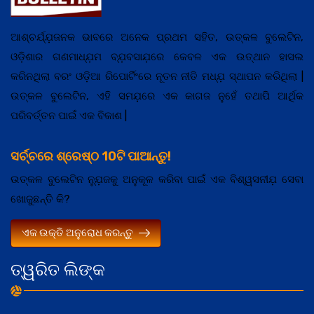
ଆଶ୍ଚର୍ଯ୍ଯ଼ଜନକ ଭାବରେ ଅନେକ ପ୍ରଥମ ସହିତ, ଉତ୍କଳ ବୁଲେଟିନ,
ଓଡ଼ିଶାର ଗଣମାଧ୍ଯ଼ମ ବ୍ଯ଼ବସାଯ଼ରେ କେବଳ ଏକ ଉତ୍ଥାନ ହାସଲ
କରିନଥିଲା ବରଂ ଓଡ଼ିଆ ରିପୋର୍ଟିଂରେ ନୂତନ ନୀତି ମଧ୍ଯ଼ ସ୍ଥାପନ କରିଥିଲା |
ଉତ୍କଳ ବୁଲେଟିନ, ଏହି ସମଯ଼ରେ ଏକ କାଗଜ ନୁହେଁ ତଥାପି ଆର୍ଥିକ
ପରିବର୍ତ୍ତନ ପାଇଁ ଏକ ବିକାଶ |
ସର୍ଚ୍ଚରେ ଶ୍ରେଷ୍ଠ 10ଟି ପାଆନ୍ତୁ!
ଉତ୍କଳ ବୁଲେଟିନ ନ୍ଯ଼ୁଜକୁ ଅନୁକୂଳ କରିବା ପାଇଁ ଏକ ବିଶ୍ୱସନୀଯ଼ ସେବା
ଖୋଜୁଛନ୍ତି କି?
ଏକ ଉକ୍ତି ଅନୁରୋଧ କରନ୍ତୁ
ତ୍ୱରିତ ଲିଙ୍କ