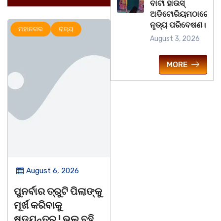
ବାଟା ହାଉସ୍
ଅଡିଟୋରିୟମଠାରେ
ନୃତ୍ୟ ପରିବେଷଣ।
ମହାନଗର
ରାଜ୍ୟ
ଅପରାଧ
ରାଜ୍ୟ
August 3, 2026
MORE
August 6, 2026
August 6, 2026
ପୁନର୍ବାର ତ୍ରୁଟି ପିଲାଙ୍କୁ
ଆତ୍ମହତ୍ୟା କରୁଥିବା
ମୂର୍ଖ କରିବାକୁ
ଯୁବକକୁ ଦେବ ଦୂତ ସାଜି
ଷଡଯନ୍ତ୍ର ! ଭୁଲ ବହି
ଜୀବନ ବଞ୍ଚାଇଲେ ଥାନା