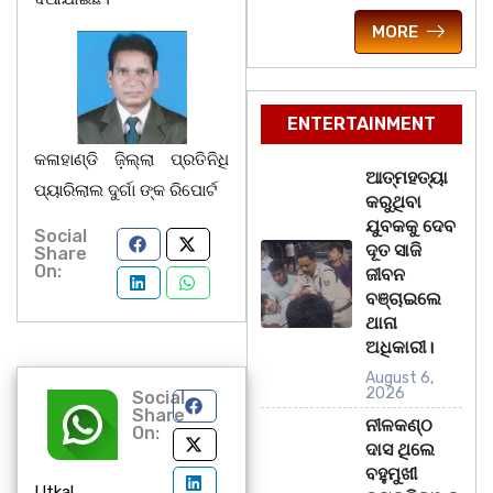
MORE
ENTERTAINMENT
କଳାହାଣ୍ଡି ଜ଼ିଲ୍ଲା ପ୍ରତିନିଧି
ଆତ୍ମହତ୍ୟା
ପ୍ୟାରିଲାଲ ଦୁର୍ଗା ଙ୍କ ରିପୋର୍ଟ
କରୁଥିବା
ଯୁବକକୁ ଦେବ
Social
ଦୂତ ସାଜି
Share
On:
ଜୀବନ
ବଞ୍ଚାଇଲେ
ଥାନା
ଅଧିକାରୀ।
August 6,
2026
Social
Share
ନୀଳକଣ୍ଠ
On:
ଦାସ ଥିଲେ
ବହୁମୁଖୀ
Utkal