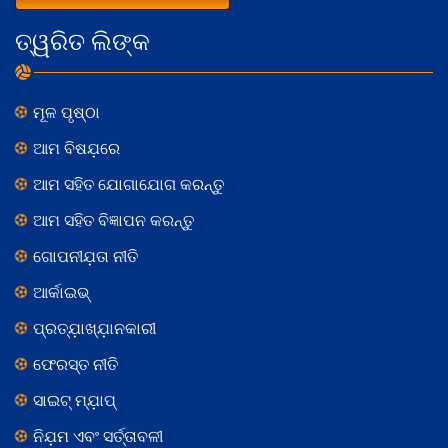
ତ୍ୱରିତ ଲିଙ୍କ
ମୂଳ ପୃଷ୍ଠା
ଆମ ବିଷଯ଼ରେ
ଆମ ସହିତ ଯୋଗାଯୋଗ କରନ୍ତୁ
ଆମ ସହିତ ବିଜ୍ଞାପନ କରନ୍ତୁ
ଗୋପନୀଯ଼ତା ନୀତି
ଆର୍କାଇଭ୍
ପ୍ରତ୍ଯ଼ାଖ୍ଯ଼ାନକାରୀ
ଫେରସ୍ତ ନୀତି
ସାଇଟ୍ ମ୍ଯ଼ାପ୍
ନିଯ଼ମ ଏବଂ ସର୍ତ୍ତାବଳୀ