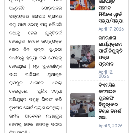
ସରପଞ୍ଚ
ସମେତ
ଅନ୍ତର୍ଗତ ପୋଡ଼ାପଦର
ମିଶିଲେ ୱାର୍ଡ
ପଞ୍ଚାୟତର ସରାପାସ ଗ୍ରାମର
ସଭ୍ୟ/ସଭ୍ୟା
ଡମୁ ମାଝୀ ଓରଫ୍ ବାରୁ କୌଣସି
April 17, 2026
କଥାକୁ ନେଇ ଯୁକ୍ତିତର୍କ
ଜନଗଣନା
ହେଉଥିବା ବେଳେ ଉତ୍ତ୍ଯକ୍ତ
କାର୍ଯ୍ୟକ୍ରମ
ହୋଇ ନିଜ ସ୍ତ୍ରୀ ସୁନ୍ଦରୀ
ପାଇଁ ନିଯୁକ୍ତି
ପତ୍ର
ମାଝୀଙ୍କୁ ହତ୍ୟା କରି ଫେରାର୍
ପ୍ରଦାନ
ହୋଇଥିଲା | ମୃତ ସୁନ୍ଦରୀଙ୍କ
April 12,
ଭାଇ ଘାସିରାମ ଥୁଆମୂଳ
2026
ରାମପୁର ଥାନାରେ ଏତଲା
ବିଏମସିର
ଦେଇଥିଲେ । ପୁଲିସ ହତ୍ୟା
ବେଆଇନ
ୟୁଜରଫି
ଅଭିଯୁକ୍ତ ଡମୁକୁ ଗିରଫ କରି
ବିରୁଦ୍ଧରେ
ବୁଧବାର କୋର୍ଟ ଚାଲାଣ କରିଥିଲା।
ବିଚାର ବିମର୍ଶ
ଜାମିନ ଆବେଦନ ନାମଞ୍ଜୁର
ସଭା
ହେବାରୁ ଜେଲ ହାଜତକୁ ପଠାଇ
April 9, 2026
ଦିଆଯାଇଛି।