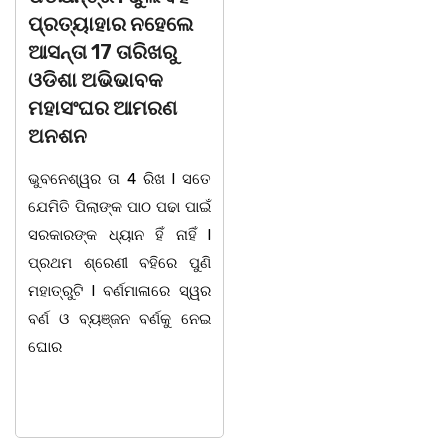
ପ୍ରତ୍ୟାହାର ନହେଲେ
ଅଧିକାରୀ।
ଆସନ୍ତା 17 ତାରିଖରୁ
ବାଲିଅନ୍ତା, ୦୫/୦୮(ଗୋବର୍ଦ୍ଧନ
ଓଡିଶା ଅଭିଭାବକ
ଦାସ): ବାଲିଅନ୍ତା ସୌମ୍ୟ
ମହାସଂଘର ଆମରଣ
ହତ୍ୟାକାଣ୍ଡ ପରେ ପୁଲିସ
ଅନଶନ
ଅଧିକାରୀ ମାନେ ଏବେ
ଭୁବନେଶ୍ୱର ତା 4 ରିଖ l ସତେ
ଦାୟିତ୍ଵବାନ ହେବାସହ ବିଭିନ୍ନ
ଯେମିତି ପିଲାଙ୍କ ପାଠ ପଢା ପାଇଁ
ଘଟଣାର ତତକ୍ଷଣାତ୍ ଅଭିଯୋଗ
ସରକାରଙ୍କ ଧ୍ୟାନ ହିଁ ନାହିଁ l
ପାଇବା ମାତ୍ରେ ତଦନ୍ତ
ପ୍ରଥମ ଶ୍ରେଣୀ ବହିରେ ପୁଣି
ଆରମ୍ଭ କରୁଛି ପୁଲିସ । ଯାହାର
ମହାତ୍ରୁଟି l ବର୍ଣମାଳାରେ ସ୍ୱର
ଉଦାହରଣ ଦେଖିବାକୁ ମିଳିଛି
ବର୍ଣ ଓ ବ୍ୟଞ୍ଜନ ବର୍ଣକୁ ନେଇ
ଧଉଳି ଥାନାରେ।୦୪.୦୮.୨୦୨୬
ଘୋର