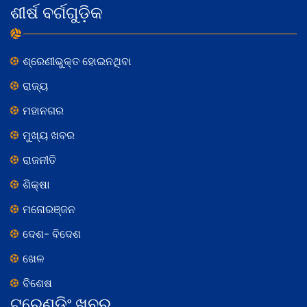
ଶୀର୍ଷ ବର୍ଗଗୁଡ଼ିକ
ଶ୍ରେଣୀଭୁକ୍ତ ହୋଇନଥିବା
ରାଜ୍ୟ
ମହାନଗର
ମୁଖ୍ୟ ଖବର
ରାଜନୀତି
ଶିକ୍ଷା
ମନୋରଞ୍ଜନ
ଦେଶ- ବିଦେଶ
ଖେଳ
ବିଶେଷ
ଟ୍ରେଣ୍ଡିଂ ଖବର