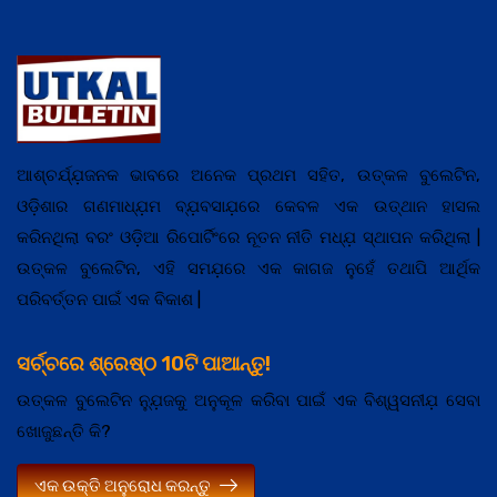
ଆଶ୍ଚର୍ଯ୍ଯ଼ଜନକ ଭାବରେ ଅନେକ ପ୍ରଥମ ସହିତ, ଉତ୍କଳ ବୁଲେଟିନ,
ଓଡ଼ିଶାର ଗଣମାଧ୍ଯ଼ମ ବ୍ଯ଼ବସାଯ଼ରେ କେବଳ ଏକ ଉତ୍ଥାନ ହାସଲ
କରିନଥିଲା ବରଂ ଓଡ଼ିଆ ରିପୋର୍ଟିଂରେ ନୂତନ ନୀତି ମଧ୍ଯ଼ ସ୍ଥାପନ କରିଥିଲା |
ଉତ୍କଳ ବୁଲେଟିନ, ଏହି ସମଯ଼ରେ ଏକ କାଗଜ ନୁହେଁ ତଥାପି ଆର୍ଥିକ
ପରିବର୍ତ୍ତନ ପାଇଁ ଏକ ବିକାଶ |
ସର୍ଚ୍ଚରେ ଶ୍ରେଷ୍ଠ 10ଟି ପାଆନ୍ତୁ!
ଉତ୍କଳ ବୁଲେଟିନ ନ୍ଯ଼ୁଜକୁ ଅନୁକୂଳ କରିବା ପାଇଁ ଏକ ବିଶ୍ୱସନୀଯ଼ ସେବା
ଖୋଜୁଛନ୍ତି କି?
ଏକ ଉକ୍ତି ଅନୁରୋଧ କରନ୍ତୁ