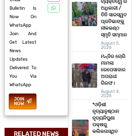
ବ୍ୟକ୍ତିତ୍ୱ ର
ଅଧିକାରୀ /
Bulletin Is
ତିନି ସାରସ୍ୱତ
Now On
ପ୍ରତିଭାଙ୍କୁ
WhatsApp
ନୀଳକଣ୍ଠ
Join And
ସ୍ମୃତି ସମ୍ମାନ
Get Latest
August 5,
2026
News
ମନ୍ଦିର ଚୋରି
Updates
ମାମଲା
Delivered To
ରେପେସାଦାର
You Via
ଅପରାଧୀ
ଗିରଫ।
WhatsApp
August 4,
2026
JOIN
NOW
*ଓଡ଼ିଶୀ
ନୃତ୍ୟାନୁଷ୍ଠାନ
ନୃତ୍ୟନିପୁଣା
ପକ୍ଷରୁ
କଲିକତାସ୍ଥିତ
RELATED NEWS