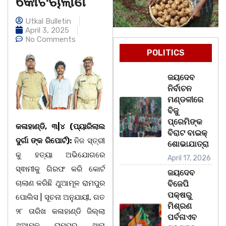
କୋର୍ଟଚାଲାଣ
Utkal Bulletin
April 3, 2025
No Comments
POLITICS
ଜୟଦେବ
ନିର୍ବାଚନ
ମଣ୍ଡଳୀରେ
ବିଜୁ
ପ୍ରେମିଙ୍କ
କଳାହାଣ୍ଡି, ୩|୪ (ପ୍ୟାରିଲାଲ
ବିରାଟ ବାଇକ୍
ଦୁର୍ଗା ଙ୍କ ରିପୋର୍ଟ):
ନିଜ ସ୍ତ୍ରୀ
ଶୋଭାଯାତ୍ରା
କୁ ହତ୍ୟା ଅଭିଯୋଗରେ
April 17, 2026
ସ୍ଵାମୀକୁ ଗିରଫ କରି କୋର୍ଟ
ଜୟଦେବ
ଚାଲାଣ କରିଛି ଥୁଆମୂଳ ରାମପୁର
ବିଜେପି
ପକ୍ଷରୁ
ପୋଲିସ | ସୂଚନା ଅନୁଯାୟୀ, ଗତ
ମିଶ୍ରଣ
୨୮ ତାରିଖ କଳାହାଣ୍ଡି ଜିଲ୍ଲା
ପର୍ବନାଏବ
ଥୁଆମୂଳ ରାମପୁର ଥାନା