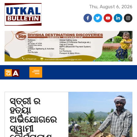
Thu, August 6, 2026
ସ୍ତ୍ରୀ ର
ହତ୍ୟା
ଅଭିଯୋଗରେ
ସ୍ୱାମୀ