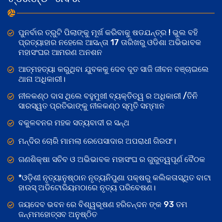
ପୁନର୍ବାର ତ୍ରୁଟି ପିଲାଙ୍କୁ ମୂର୍ଖ କରିବାକୁ ଷଡଯନ୍ତ୍ର ! ଭୁଲ ବହି
ପ୍ରତ୍ୟାହାର ନହେଲେ ଆସନ୍ତା 17 ତାରିଖରୁ ଓଡିଶା ଅଭିଭାବକ
ମହାସଂଘର ଆମରଣ ଅନଶନ
ଆତ୍ମହତ୍ୟା କରୁଥିବା ଯୁବକକୁ ଦେବ ଦୂତ ସାଜି ଜୀବନ ବଞ୍ଚାଇଲେ
ଥାନା ଅଧିକାରୀ।
ନୀଳକଣ୍ଠ ଦାସ ଥିଲେ ବହୁମୁଖୀ ବ୍ୟକ୍ତିତ୍ୱ ର ଅଧିକାରୀ /ତିନି
ସାରସ୍ୱତ ପ୍ରତିଭାଙ୍କୁ ନୀଳକଣ୍ଠ ସ୍ମୃତି ସମ୍ମାନ
ବକୁଳବନର ମହକ ସତ୍ୟବାଦୀ ର ସନ୍ଥ
ମନ୍ଦିର ଚୋରି ମାମଲା ରେପେସାଦାର ଅପରାଧୀ ଗିରଫ।
ଗଣଶିକ୍ଷା ସଚିବ ଓ ଅଭିଭାବକ ମହାସଂଘ ର ଗୁରୁତ୍ୱପୂର୍ଣ ବୈଠକ
*ଓଡ଼ିଶୀ ନୃତ୍ୟାନୁଷ୍ଠାନ ନୃତ୍ୟନିପୁଣା ପକ୍ଷରୁ କଲିକତାସ୍ଥିତ ବାଟା
ହାଉସ୍ ଅଡିଟୋରିୟମଠାରେ ନୃତ୍ୟ ପରିବେଷଣ।
ଜୟଦେବ ଭବନ ରେ ବିଶ୍ୱଭୂଷଣ ହରିଚନ୍ଦନ ଙ୍କ 93 ତମ
ଜନ୍ମମହୋତ୍ସବ ଅନୁଷ୍ଠିତ