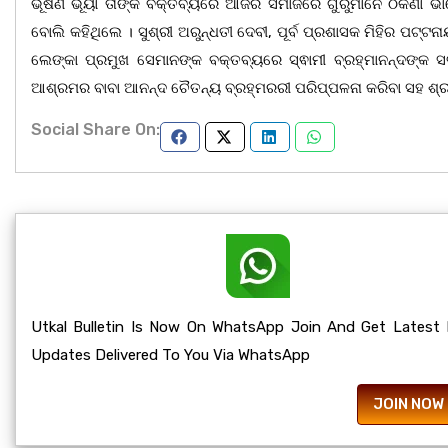
ଭୂଷଣ ଭୂୟାଁ ତାଙ୍କ ବକ୍ତବ୍ୟରେ ଆଜିର ସମାଜରେ ଗୁରୁମାନେ ଠିକଣା ଭାବ
ବୋଲି କହିଥିଲେ । ସୁଶ୍ରୀ ଅରୁନ୍ଧତୀ ଦେବୀ, ପୂର୍ବ ପ୍ରଶାସକ ମିହିର ପଟ୍ଟ
ଲେଙ୍କା ପ୍ରମୁଖ ସେମାନଙ୍କ ବକ୍ତବ୍ୟରେ ସ୍ଵାମୀ ବ୍ରହ୍ମାନନ୍ଦଙ୍କ ସର
ଆଶ୍ରମର ବାବା ଆନନ୍ଦ ଚୈତନ୍ୟ ବ୍ରହ୍ମରରୀ ପରିପ୍ପଳନା କରିବା ସହ ଶ୍ରୀ
Social Share On:
Utkal Bulletin Is Now On WhatsApp Join And Get Latest
Updates Delivered To You Via WhatsApp
JOIN NOW