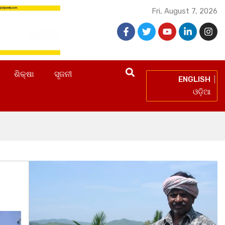
Fri, August 7, 2026
ଶିକ୍ଷା
ସୃଜନୀ
ENGLISH
ଓଡ଼ିଆ