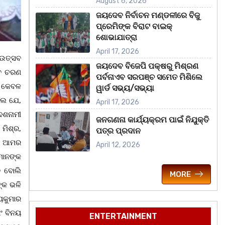
August 6, 2026
ଜୟଦେବ ନିର୍ବାଚନ ମଣ୍ଡଳୀରେ ବିଜୁ
ପ୍ରେମିଙ୍କ ବିରାଟ ବାଇକ୍
ଶୋଭାଯାତ୍ରା
April 17, 2026
ା ଉତ୍ସବ
ଜୟଦେବ ବିଜେପି ପକ୍ଷରୁ ମିଶ୍ରଣ
ଣବ ଚରଣ
ପର୍ବନାଏବ ସରପଞ୍ଚ ସମେତ ମିଶିଲେ
ୁ କେବଳ
ୱାର୍ଡ ସଭ୍ୟ/ସଭ୍ୟା
ିଲେ ଯେ,
April 17, 2026
ଦଶନାମୀ
ଜନଗଣନା କାର୍ଯ୍ୟକ୍ରମ ପାଇଁ ନିଯୁକ୍ତି
 ମିଶ୍ର,
ପତ୍ର ପ୍ରଦାନ
ତି ଆମର
April 12, 2026
ମାନଙ୍କ
ବ ବୋଲି
MORE
୍କ ଭଳି
ୟକୁମାର
ଇଂ ବିନୟ
ENTERTAINMENT