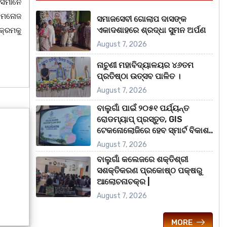
ସେମାନେ
ଡ. ମନୋଜ
ସମାଜସେବୀ ଗୋଲାପ ଦାସଙ୍କ
ଏକାଦଶାହରେ ଶ୍ରଦ୍ଧା ସୁମନ ଅର୍ପଣ
କ୍ରମକୁ
August 7, 2026
ନାଚୁଣୀ ମହାବିଦ୍ୟାଳୟର ୪୬ତମ
ପ୍ରତିଷ୍ଠା ଉତ୍ସବ ପାଳିତ ।
August 7, 2026
ବାଲୁଗାଁ ପାଇଁ ୨୦୫୧ ପର୍ଯ୍ୟନ୍ତ
ରୋଡମ୍ୟାପ୍ ପ୍ରସ୍ତୁତ, GIS
ଟେକନୋଲୋଜିରେ ହେବ ସ୍ମାର୍ଟ ବିକାଶ..
August 7, 2026
ବାଲୁଗାଁ କଲେଜରେ ଶକ୍ତିଶ୍ରୀ
ସଶକ୍ତିକରଣ ପ୍ରକୋଷ୍ଠ ପକ୍ଷରୁ
ଆଲୋଚନାଚକ୍ର |
August 7, 2026
MORE