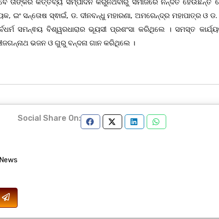
େ ତାଙ୍କର କର୍ତ୍ତବ୍ୟ ସମ୍ପାଦନ କରୁନଥ‌ିବାରୁ ସମାଜରେ ନିନ୍ଦିତ ହେଉଛନ୍ତି 
ନାୟକ, ଇଂ ସନ୍ତୋଷ ସ୍ଵାଇଁ, ଡ. ଦୀନବନ୍ଧୁ ମହାରଣା, ଅମରେନ୍ଦ୍ର ମହାପାତ୍ର ଓ 
୍ବଧର୍ମ ସମନ୍ଵୟ ବିଶ୍ୱରଧାରାର ଭୂୟସୀ ପ୍ରଶଂସା କରିଥିଲେ । ସମସ୍ତ କାର୍ଯ୍ୟ
ଜଗନ୍ନାଥ ଭଜନ ଓ ଗୁରୁ ବନ୍ଦନା ଗାନ କରିଥିଲେ ।
Social Share On:
 News