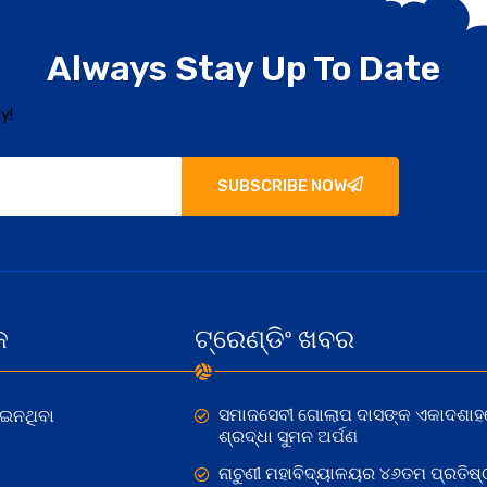
Always Stay Up To Date
y!
SUBSCRIBE NOW
କ
ଟ୍ରେଣ୍ଡିଂ ଖବର
ସମାଜସେବୀ ଗୋଲାପ ଦାସଙ୍କ ଏକାଦଶାହ
ୋଇନଥିବା
ଶ୍ରଦ୍ଧା ସୁମନ ଅର୍ପଣ
ନାଚୁଣୀ ମହାବିଦ୍ୟାଳୟର ୪୬ତମ ପ୍ରତିଷ୍