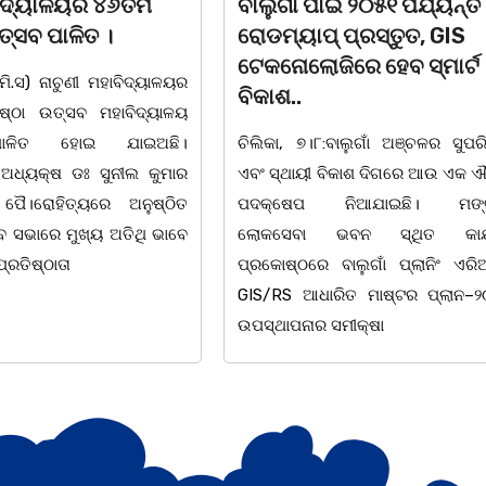
 ୨୦୫୧ ପର୍ଯ୍ୟନ୍ତ
ବାଲୁଗାଁ କଲେଜରେ ଶକ୍ତିଶ୍ରୀ
ପ୍ରସ୍ତୁତ, GIS
ସଶକ୍ତିକରଣ ପ୍ରକୋଷ୍ଠ ପକ୍
େ ହେବ ସ୍ମାର୍ଟ
ଆଲୋଚନାଚକ୍ର |
ଚିଲିକା, ୭। ୮: ବାଲୁଗାଁ ମହାବିଦ୍ୟାଳୟ ଶ
ାଲୁଗାଁ ଅଞ୍ଚଳର ସୁପରିକଳ୍ପିତ
ସଶକ୍ତିକରଣ ପ୍ରକୋଷ୍ଠ ପ
କାଶ ଦିଗରେ ଆଉ ଏକ ଐତିହାସିକ
ଛାତ୍ରୀମାନଙ୍କ ସୁରକ୍ଷା, ଶୃଙ
ିଆଯାଇଛି। ମଙ୍ଗଳବାର
ସଶକ୍ତିକରଣ କାର୍ଯ୍ୟକ୍ରମ ସମ୍ପର୍
ନ ସ୍ଥିତ କାର୍ଯ୍ୟାଳୟ
ଆଲୋଚନାଚକ୍ର ଅଧ୍ୟକ୍ଷ ଡକ୍ଟର ଲ
ଲୁଗାଁ ପ୍ଲାନିଂ ଏରିଆ ପାଇଁ
ସୁବୁଦ୍ଧିଙ୍କ ସଭାପତିତ୍ୱରେ ଅନ
ତ ମାଷ୍ଟର ପ୍ଲାନ–୨୦୫୧ ର
ହୋଇଯାଇଛି।ଉକ୍ତ କାର୍ଯ୍ୟକ୍ରମରେ ଯୁ
ୀକ୍ଷା
ଅଧ୍ୟକ୍ଷ ସୁବାସ ଚନ୍ଦ୍ର