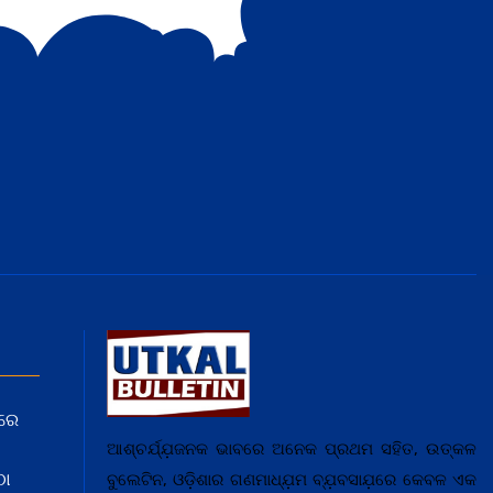
ରେ
ଆଶ୍ଚର୍ଯ୍ଯ଼ଜନକ ଭାବରେ ଅନେକ ପ୍ରଥମ ସହିତ, ଉତ୍କଳ
ଠା
ବୁଲେଟିନ, ଓଡ଼ିଶାର ଗଣମାଧ୍ଯ଼ମ ବ୍ଯ଼ବସାଯ଼ରେ କେବଳ ଏକ