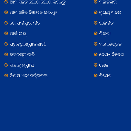
ଆମ ସହିତ ଯୋଗାଯୋଗ କରନ୍ତୁ
ମହାନଗର
ଆମ ସହିତ ବିଜ୍ଞାପନ କରନ୍ତୁ
ମୁଖ୍ୟ ଖବର
ଗୋପନୀଯ଼ତା ନୀତି
ରାଜନୀତି
ଆର୍କାଇଭ୍
ଶିକ୍ଷା
ପ୍ରତ୍ଯ଼ାଖ୍ଯ଼ାନକାରୀ
ମନୋରଞ୍ଜନ
ଫେରସ୍ତ ନୀତି
ଦେଶ- ବିଦେଶ
ସାଇଟ୍ ମ୍ଯ଼ାପ୍
ଖେଳ
ନିଯ଼ମ ଏବଂ ସର୍ତ୍ତାବଳୀ
ବିଶେଷ