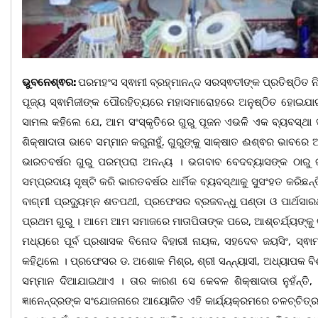
ଭୁବନେଶ୍ଵର:
ପରମହଂସ ସ୍ଵାମୀ ବ୍ରହ୍ମାନନ୍ଦ ସରସ୍ଵତୀଙ୍କ ପ୍ରତିଷ୍ଠିତ ନି
ପୂଜ୍ୟ ସ୍ଵାମିଜୀଙ୍କ ପୌରହିତ୍ୟରେ ମହାସମାରୋହରେ ଅନୁଷ୍ଠିତ ହୋଇଯାଇ
ସାମଲ କହିଲେ ଯେ, ଆମ ସଂସ୍କୃତିରେ ଗୁରୁ ପୂଜନ ଏଭଳି ଏକ ବ୍ୟବସ୍ଥା 
ଶିକ୍ଷାଦାତା ଭାବେ ସମ୍ମାନ କରୁନାହୁଁ, ଗୁରୁଙ୍କୁ ସାକ୍ଷାତ ଈଶ୍ଵର ଭାବର
ଭାରତବର୍ଷର ଗୁରୁ ପରମ୍ପରା ଅନନ୍ୟ । ଭଗବାବ ବେଦବ୍ୟାସଙ୍କ ଠାରୁ
ସମ୍ପ୍ରଦାୟ ସୃଷ୍ଟି କରି ଭାରତବର୍ଷର ଧାର୍ମିକ ବ୍ୟବସ୍ଥାକୁ ସୁସଂହତ କରିଛନ
ବାଗ୍ମୀ ପ୍ରଦ୍ୟୁମ୍ନ ଶତପଥୀ, ପ୍ରଫେସର ବ୍ରଜବନ୍ଧୁ ପଣ୍ଡା ଓ ପାର୍ଥସ
ପ୍ରଥମ ଗୁରୁ । ଆମେ ଆମ ସମାଜରେ ମାତାପିତାଙ୍କ ପରେ, ଆଶ୍ଚର୍ଯ୍ୟଙ୍କୁ ଗ
ମଧ୍ୟରେ ପୂର୍ବ ପ୍ରଶାସକ ବିନୋଦ ବିହାରୀ ନାୟକ, ସହଦେବ ଜୟସିଂ, ସ୍ଵାମ
କହିଥିଲେ । ପ୍ରଫେସର ଡ. ଅଶୋକ ମିଶ୍ର, ଶ୍ରୀ ସନ୍ନ୍ୟାସୀ, ଅଧ୍ୟାପକ ବ
ସମ୍ମାନ ଦିଆଯାଇଥାଏ । ତାର କାରଣ ସେ କେବଳ ଶିକ୍ଷାଦାତା ନୁହଁନ୍ତି, 
ଜ୍ଞାନେନ୍ଦ୍ରଙ୍କ ସଂଯୋଜନାରେ ଆୟୋଜିତ ଏହି କାର୍ଯ୍ୟକ୍ରମରେ ଚଳଚ୍ଚିତ୍ର ଅ