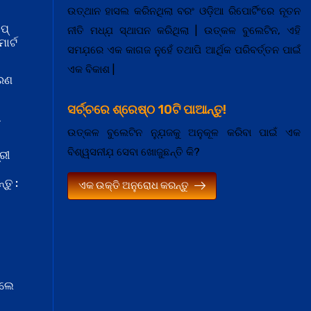
ଉତ୍ଥାନ ହାସଲ କରିନଥିଲା ବରଂ ଓଡ଼ିଆ ରିପୋର୍ଟିଂରେ ନୂତନ
ପ୍
ନୀତି ମଧ୍ଯ଼ ସ୍ଥାପନ କରିଥିଲା | ଉତ୍କଳ ବୁଲେଟିନ, ଏହି
ାର୍ଟ
ସମଯ଼ରେ ଏକ କାଗଜ ନୁହେଁ ତଥାପି ଆର୍ଥିକ ପରିବର୍ତ୍ତନ ପାଇଁ
ଏକ ବିକାଶ |
କରଣ
ସର୍ଚ୍ଚରେ ଶ୍ରେଷ୍ଠ 10ଟି ପାଆନ୍ତୁ!
ା
ଉତ୍କଳ ବୁଲେଟିନ ନ୍ଯ଼ୁଜକୁ ଅନୁକୂଳ କରିବା ପାଇଁ ଏକ
ବିଶ୍ୱସନୀଯ଼ ସେବା ଖୋଜୁଛନ୍ତି କି?
ରୀ
ତୁ :
ଏକ ଉକ୍ତି ଅନୁରୋଧ କରନ୍ତୁ
େଲେ