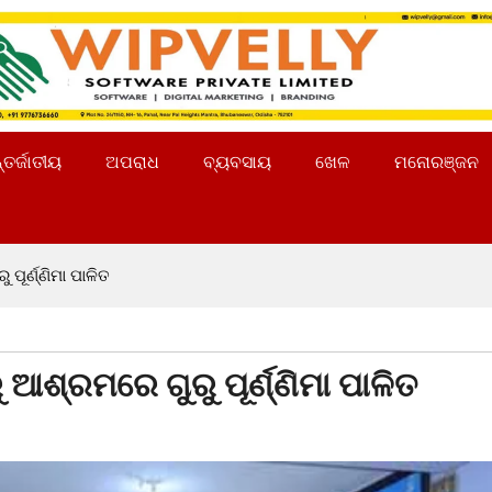
୍ତର୍ଜାତୀୟ
ଅପରାଧ
ବ୍ୟବସାୟ
ଖେଳ
ମନୋରଞ୍ଜନ
ପୂର୍ଣ୍ଣିମା ପାଳିତ
 ଆଶ୍ରମରେ ଗୁରୁ ପୂର୍ଣ୍ଣିମା ପାଳିତ