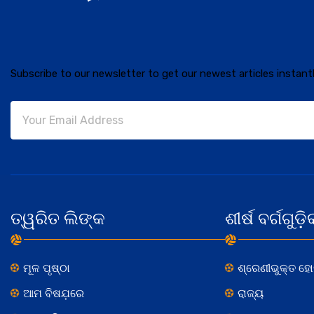
Subscribe to our newsletter to get our newest articles instantl
ତ୍ୱରିତ ଲିଙ୍କ
ଶୀର୍ଷ ବର୍ଗଗୁଡ଼ି
ମୂଳ ପୃଷ୍ଠା
ଶ୍ରେଣୀଭୁକ୍ତ ହ
ଆମ ବିଷଯ଼ରେ
ରାଜ୍ୟ