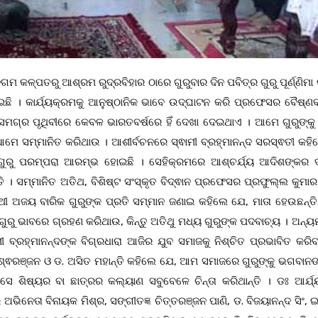
ଗମ କଳ୍ପତରୁ ଆଶ୍ରମ ରୁଦ୍ରବିହାର ଠାରେ ଗୁରୁବାର ଦିନ ପବିତ୍ର ଗୁରୁ ପୂର୍ଣ୍ଣିମ
ଛି । କାର୍ଯ୍ୟକ୍ରମକୁ ଆନୁଷ୍ଠାନିକ ଭାବେ ଉଦ୍‌ଘାଟନ କରି ପ୍ରଫେସର ବୈଷ୍
ସମଗ୍ର ପୃଥିବୀରେ କେବଳ ଭାରତବର୍ଷରେ ହିଁ ଦେଖା ଦେଇଥାଏ । ଆମେ ଗୁରୁଙ୍କ
େ ଆମେ ସମ୍ମାନିତ କରିଥାଉ । ଆଶୀର୍ବଚନରେ ସ୍ଵାମୀ ବ୍ରହ୍ମାନନ୍ଦ ସରସ୍ଵତୀ କହ
 ଗୁରୁ ପରମ୍ପରା ଆରମ୍ଭ ହୋଇଛି । ସେହିକ୍ରମରେ ଆଶ୍ଚର୍ଯ୍ୟ ଆଦିଶଙ୍କର 
୍ତି । ସମ୍ମାନିତ ଅତିଥ, ବିଶିଷ୍ଟ ସଂସ୍କୃତ ବିଦ୍ଵାନ ପ୍ରଫେସର ପ୍ରଫୁଲ୍ଲ କୁମାର
ାରଥୀ ଅଜୟ ବାରିକ ଗୁରୁଙ୍କ ପ୍ରତି ସମ୍ମାନ ଜଣାଇ କହିଲେ ଯେ, ମାତା ହେଉଛନ୍
ୁରୁ ଭାବରେ ଗ୍ରହଣ କରିଥାଉ, କିନ୍ତୁ ଅତିଥୁ ମଧ୍ୟ ଗୁରୁଙ୍କ ପଦବାଚ୍ୟ । ଅନ୍ୟ
ୀ ବ୍ରହ୍ମାନନ୍ଦଙ୍କ ବିଗ୍‌ରଧାରା ଆଜିର ଯୁବ ସମାଜକୁ ନିଶ୍ଚିତ ପ୍ରଭାବିତ କରି
ିଶ୍ଵରଞ୍ଜନ ଓ ଡ. ଅସିତ ମହାନ୍ତି କହିଲେ ଯେ, ଆମ ସମାଜରେ ଗୁରୁଙ୍କୁ ଭଗବାନଙ
ସେ ଶିଷ୍ୟର ବା ଛାତ୍ରର କଲ୍ୟାଣ ସବୁବେଳେ ଚିନ୍ତା କରିଥାନ୍ତି । ଡଃ ଆର୍ଯ୍
ଭିନେତା ବିନାୟକ ମିଶ୍ର, ସଙ୍ଗୀତଜ୍ଞ ଚିତ୍ତରଞ୍ଜନ ପାଣି, ଡ. ବିଜୟାନନ୍ଦ ସିଂ, 