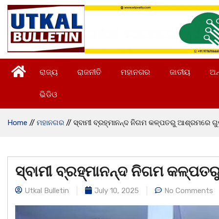
ରାଜ୍ୟ
ରାଜନୀତି
ମହାନଗର
ଜାତୀୟ
ଅନ
ଭିଡିଓ
Home
//
ମହାନଗର
//
ସ୍ବାମୀ ବ୍ରହ୍ମାନନ୍ଦ ନିଗମ କଳ୍ପତରୁ ଆଶ୍ରମରେ ଗୁରୁ 
ସ୍ବାମୀ ବ୍ରହ୍ମାନନ୍ଦ ନିଗମ କଳ୍ପତରୁ
Utkal Bulletin
July 10, 2025
No Comments