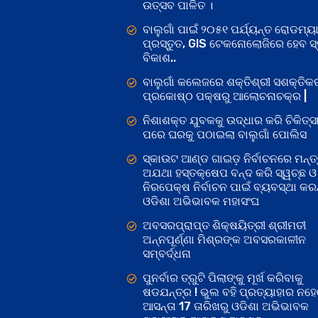
ଉତ୍ସବ ପାଳିତ ।
ବାଲୁଗାଁ ପାଇଁ ୨୦୫୧ ପର୍ଯ୍ୟନ୍ତ ରୋଡମ୍ୟା
ପ୍ରସ୍ତୁତ, GIS ଟେକନୋଲୋଜିରେ ହେବ ସ୍ମ
ବିକାଶ..
ବାଲୁଗାଁ କଲେଜରେ ଶକ୍ତିଶ୍ରୀ ସଶକ୍ତି
ପ୍ରକୋଷ୍ଠ ପକ୍ଷରୁ ଆଲୋଚନାଚକ୍ର |
ନିଶାଶକ୍ତ ଯୁବକକୁ ଉଦ୍ଧାର କରି ଚିକିତ୍ସ
ପରେ ଘରକୁ ପଠାଇଲା ବାଲୁଗାଁ ପୋଲିସ
ସ୍କାଉଟ ଆଣ୍ଡ ଗାଇଡ଼ ନିର୍ବାଚନରେ ମନ୍ତ୍
ଅଯଥା ହସ୍ତକ୍ଷେପ ବନ୍ଦ କରି ସ୍ୱଚ୍ଛ ଓ
ନିରପେକ୍ଷ ନିର୍ବାଚନ ପାଇଁ ବ୍ୟବସ୍ଥା କରନ୍
ଓଡିଶା ଅଭିଭାବକ ମହାସଂଘ
ଅବସରପ୍ରାପ୍ତ ଶିକ୍ଷୟିତ୍ରୀ ଶ୍ରୀମତୀ
ଅନ୍ନପୂର୍ଣ୍ଣା ମିଶ୍ରଙ୍କ ଅବସରକାଳୀନ
ସମ୍ବର୍ଦ୍ଧନା
ପୁନର୍ବାର ତ୍ରୁଟି ପିଲାଙ୍କୁ ମୂର୍ଖ କରିବାକୁ
ଷଡଯନ୍ତ୍ର ! ଭୁଲ ବହି ପ୍ରତ୍ୟାହାର ନହ
ଆସନ୍ତା 17 ତାରିଖରୁ ଓଡିଶା ଅଭିଭାବକ