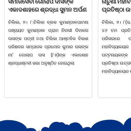
ନାଚୁଣୀ ମହାବିଦ୍ୟାଳୟର ୪୬ତମ
ବାଲୁଗାଁ ପାଇଁ
ପ୍ରତିଷ୍ଠା ଉତ୍ସବ ପାଳିତ ।
ରୋଡମ୍ୟାପ୍ 
ଟେକନୋଲୋଜିର
ଚିଲିକା, ୭। ୮(ସ.ମି.ସ) ନାଚୁଣୀ ମହାବିଦ୍ୟାଳୟର
ବିକାଶ..
୪୬ ତମ ପ୍ରତିଷ୍ଠା ଉତ୍ସବ ମହାବିଦ୍ୟାଳୟ
ପରିସରରେ ପାଳିତ ହୋଇ ଯାଇଅଛି।
ଚିଲିକା, ୭।୮:ବ
ମହାବିଦ୍ୟାଳୟର ଅଧ୍ୟକ୍ଷ ଡଃ ସୁନୀଲ କୁମାର
ଏବଂ ସ୍ଥାୟୀ ବି
ପଟ୍ଟନାୟକଙ୍କ ପୈ।ରୋହିତ୍ୟରେ ଅନୁଷ୍ଠିତ
ପଦକ୍ଷେପ ନ
ପ୍ରତିଷ୍ଠା ଉତ୍ସବ ସଭାରେ ମୁଖ୍ୟ ଅତିଥି ଭାବେ
ଲୋକସେବା ଭବ
ମହାବିଦ୍ୟାଳୟର ପ୍ରତିଷ୍ଠାତା
ପ୍ରକୋଷ୍ଠରେ ବା
GIS/RS ଆଧାରି
ଉପସ୍ଥାପନାର ସମ