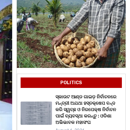
POLITICS
ସ୍କାଉଟ ଆଣ୍ଡ ଗାଇଡ଼ ନିର୍ବାଚନରେ
ମନ୍ତ୍ରୀ ଅଯଥା ହସ୍ତକ୍ଷେପ ବନ୍ଦ
କରି ସ୍ୱଚ୍ଛ ଓ ନିରପେକ୍ଷ ନିର୍ବାଚନ
ପାଇଁ ବ୍ୟବସ୍ଥା କରନ୍ତୁ : ଓଡିଶା
ଅଭିଭାବକ ମହାସଂଘ