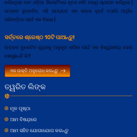
କରିନଥିଲା ବରଂ ଓଡ଼ିଆ ରିପୋର୍ଟିଂରେ ନୂତନ ନୀତି ମଧ୍ଯ଼ ସ୍ଥାପନ କରିଥିଲା |
ଉତ୍କଳ ବୁଲେଟିନ, ଏହି ସମଯ଼ରେ ଏକ କାଗଜ ନୁହେଁ ତଥାପି ଆର୍ଥିକ
ପରିବର୍ତ୍ତନ ପାଇଁ ଏକ ବିକାଶ |
ସର୍ଚ୍ଚରେ ଶ୍ରେଷ୍ଠ 10ଟି ପାଆନ୍ତୁ!
ଉତ୍କଳ ବୁଲେଟିନ ନ୍ଯ଼ୁଜକୁ ଅନୁକୂଳ କରିବା ପାଇଁ ଏକ ବିଶ୍ୱସନୀଯ଼ ସେବା
ଖୋଜୁଛନ୍ତି କି?
ଏକ ଉକ୍ତି ଅନୁରୋଧ କରନ୍ତୁ
ତ୍ୱରିତ ଲିଙ୍କ
ମୂଳ ପୃଷ୍ଠା
ଆମ ବିଷଯ଼ରେ
ଆମ ସହିତ ଯୋଗାଯୋଗ କରନ୍ତୁ