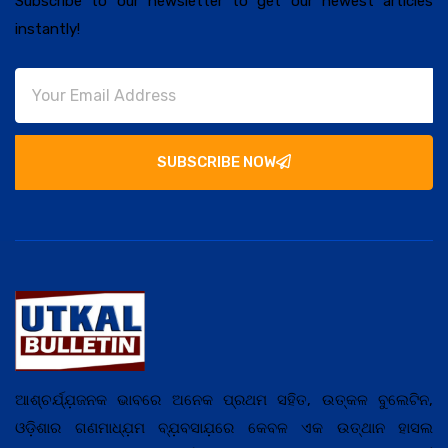
Subscribe to our newsletter to get our newest articles
instantly!
SUBSCRIBE NOW
ଆଶ୍ଚର୍ଯ୍ଯ଼ଜନକ ଭାବରେ ଅନେକ ପ୍ରଥମ ସହିତ, ଉତ୍କଳ ବୁଲେଟିନ,
ଓଡ଼ିଶାର ଗଣମାଧ୍ଯ଼ମ ବ୍ଯ଼ବସାଯ଼ରେ କେବଳ ଏକ ଉତ୍ଥାନ ହାସଲ