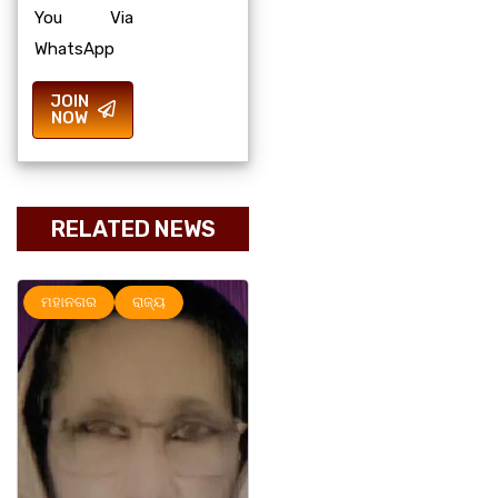
You Via
WhatsApp
JOIN
NOW
RELATED NEWS
ମହାନଗର
ରାଜ୍ୟ
ରାଜ୍ୟ
ସୃଜନୀ