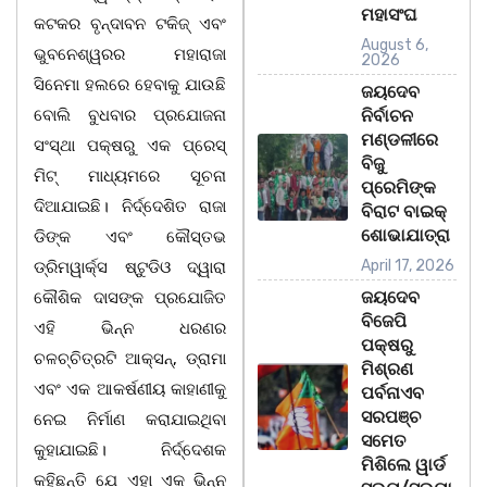
ମହାସଂଘ
କଟକର ବୃନ୍ଦାବନ ଟକିଜ୍ ଏବଂ
August 6,
ଭୁବନେଶ୍ୱରର ମହାରାଜା
2026
ସିନେମା ହଲରେ ହେବାକୁ ଯାଉଛି
ଜୟଦେବ
ବୋଲି ବୁଧବାର ପ୍ରଯୋଜନା
ନିର୍ବାଚନ
ମଣ୍ଡଳୀରେ
ସଂସ୍ଥା ପକ୍ଷରୁ ଏକ ପ୍ରେସ୍
ବିଜୁ
ମିଟ୍ ମାଧ୍ୟମରେ ସୂଚନା
ପ୍ରେମିଙ୍କ
ଦିଆଯାଇଛି। ନିର୍ଦ୍ଦେଶିତ ରାଜା
ବିରାଟ ବାଇକ୍
ଶୋଭାଯାତ୍ରା
ଡିଙ୍କ ଏବଂ କୌସ୍ତଭ
April 17, 2026
ଡ୍ରିମୱାର୍କ୍ସ ଷ୍ଟୁଡିଓ ଦ୍ୱାରା
ଜୟଦେବ
କୌଶିକ ଦାସଙ୍କ ପ୍ରଯୋଜିତ
ବିଜେପି
ଏହି ଭିନ୍ନ ଧରଣର
ପକ୍ଷରୁ
ଚଳଚ୍ଚିତ୍ରଟି ଆକ୍ସନ୍‌, ଡ୍ରାମା
ମିଶ୍ରଣ
ଏବଂ ଏକ ଆକର୍ଷଣୀୟ କାହାଣୀକୁ
ପର୍ବନାଏବ
ସରପଞ୍ଚ
ନେଇ ନିର୍ମାଣ କରାଯାଇଥିବା
ସମେତ
କୁହାଯାଇଛି। ନିର୍ଦ୍ଦେଶକ
ମିଶିଲେ ୱାର୍ଡ
କହିଛନ୍ତି ଯେ ଏହା ଏକ ଭିନ୍ନ