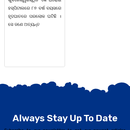
ଭୁବନେଶ୍ୱରସ୍ଥିତ ଏକ ଘରୋଇ
ଆନୁକୂଲ୍ୟରେ ସ୍ୱର୍ଗତ ଗାୟକ
ହସ୍ପିଟାଲରେ ୮୭ ବର୍ଷ ବୟସରେ
ଶେଖର ପଦ୍ମଶ୍ରୀ ଜଗନ୍ନାଥ
ହୃଦଘାତରେ ପରଲୋକ ଘଟିଛି ।
ବେହେରା ଓ ଗାୟକ ସମ୍ରାଟ
ସେ ଜଣେ ଅତ୍ୟନ୍ତ
ଅଭୟ ଚରଣ
Always Stay Up To Date