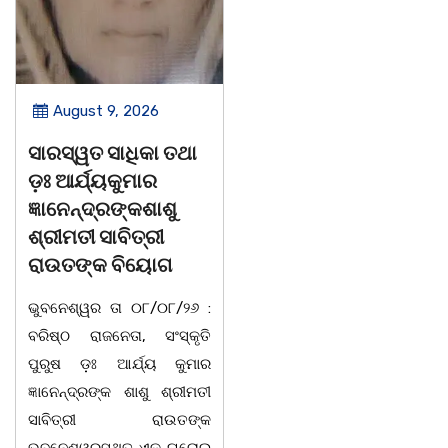
August 9, 2026
August 8, 2026
ସାରସ୍ୱତ ସାଧିକା ତଥା
ଗାୟକ ଶେଖର
ଡ଼ଃ ଆର୍ଯ୍ୟକୁମାର
ଜଗନ୍ନାଥ ବେହେରା ଓ
ଜ୍ଞାନେନ୍ଦ୍ରଙ୍କଶାଶୁ
ଗାୟକ ସମ୍ରାଟ ଅଭୟ
ଶ୍ରୀମତୀ ସାବିତ୍ରୀ
ଚରଣ ସ୍ୱାଇଁଙ୍କ
ରାଉତଙ୍କ ବିୟୋଗ
ଶ୍ରଦ୍ଧାଞ୍ଚଳୀ ସଭା |
ଭୁବନେଶ୍ୱର ତା ୦୮/୦୮/୨୬ :
ଚିଲିକା, ୮। ୮:ଖୋର୍ଦ୍ଧା ଜିଲ୍ଲା
ବରିଷ୍ଠ ରାଜନେତା, ସଂସ୍କୃତି
ବାଣପୁର ବ୍ଲକ ଅନ୍ତର୍ଗତ ନାଚୁଣୀ
ପୁରୁଷ ଡ଼ଃ ଆର୍ଯ୍ୟ କୁମାର
ଠାରେ ବାଣପୁର ଭଗବତୀ ମଣ୍ଡଳ
ଜ୍ଞାନେନ୍ଦ୍ରଙ୍କ ଶାଶୁ ଶ୍ରୀମତୀ
ପାଲାଗାୟକ ପରିଷଦ ଓ ଜାଗୃତିକା
ସାବିତ୍ରୀ ରାଉତଙ୍କ
ଅନୁଷ୍ଠାନର ମିଳିତ