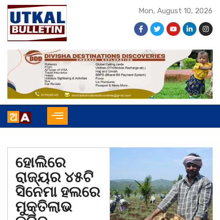
Mon, August 10, 2026
ହୋଲିରେ
ରାଜ୍ୟର ୪୫ଟି
ସିନେମା ହଲରେ
ମୁକ୍ତିଲାଭ