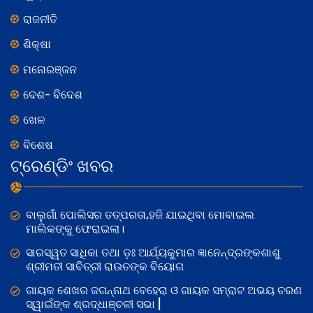
ରାଜନୀତି
ଶିକ୍ଷା
ମନୋରଞ୍ଜନ
ଦେଶ- ବିଦେଶ
ଖେଳ
ବିଶେଷ
ଟ୍ରେଣ୍ଡିଂ ଖବର
ବାଲୁଗାଁ ପୋଲିସର ତତ୍‌ପରତା,ହଜି ଯାଇଥିବା ମୋବାଇଲ
ମାଲିକଙ୍କୁ ଫେରାଇଲା।
ସାରସ୍ୱତ ସାଧିକା ତଥା ଡ଼ଃ ଆର୍ଯ୍ୟକୁମାର ଜ୍ଞାନେନ୍ଦ୍ରଙ୍କଶାଶୁ
ଶ୍ରୀମତୀ ସାବିତ୍ରୀ ରାଉତଙ୍କ ବିୟୋଗ
ଗାୟକ ଶେଖର ଜଗନ୍ନାଥ ବେହେରା ଓ ଗାୟକ ସମ୍ରାଟ ଅଭୟ ଚରଣ
ସ୍ୱାଇଁଙ୍କ ଶ୍ରଦ୍ଧାଞ୍ଚଳୀ ସଭା |