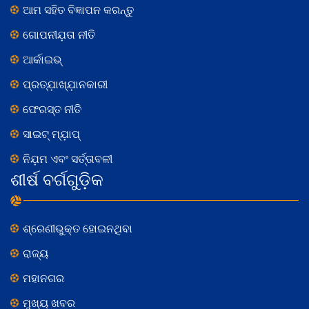
ଆମ ସହିତ ବିଜ୍ଞାପନ କରନ୍ତୁ
ଗୋପନୀଯ଼ତା ନୀତି
ଆର୍କାଇଭ୍
ପ୍ରତ୍ଯ଼ାଖ୍ଯ଼ାନକାରୀ
ଫେରସ୍ତ ନୀତି
ସାଇଟ୍ ମ୍ଯ଼ାପ୍
ନିଯ଼ମ ଏବଂ ସର୍ତ୍ତାବଳୀ
ଶୀର୍ଷ ବର୍ଗଗୁଡ଼ିକ
ଶ୍ରେଣୀଭୁକ୍ତ ହୋଇନଥିବା
ରାଜ୍ୟ
ମହାନଗର
ମୁଖ୍ୟ ଖବର