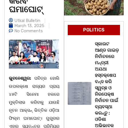
କରିବ
ଘମାଘୋଟ୍‌
Utkal Bulletin
March 13, 2025
POLITICS
No Comments
ସ୍କାଉଟ
ଆଣ୍ଡ ଗାଇଡ଼
ନିର୍ବାଚନରେ
ମନ୍ତ୍ରୀ
ଅଯଥା
ହସ୍ତକ୍ଷେପ
ଭୁବନେଶ୍ୱର:
ପବିତ୍ର ହୋଲି
ବନ୍ଦ କରି
ଉପଲକ୍ଷେ ରାଜ୍ୟର ପ୍ରାୟ
ସ୍ୱଚ୍ଛ ଓ
ନିରପେକ୍ଷ
୪୫ଟି ସିନେମା ହଲରେ
ନିର୍ବାଚନ ପାଇଁ
ମୁକ୍ତିଲାଭ କରିବାକୁ ଯାଉଛି
ବ୍ୟବସ୍ଥା
ନୂତନ ଆକ୍ସନ୍ ଭିତ୍ତିକ ଓଡ଼ିଆ
କରନ୍ତୁ :
ଫିଲ୍ମ ଘମାଘୋଟ୍‌। ଗୁରୁବାର
ଓଡିଶା
ଅଭିଭାବକ
ଏହାର ସ୍ୱତନ୍ତ୍ର ପ୍ରିମିୟର