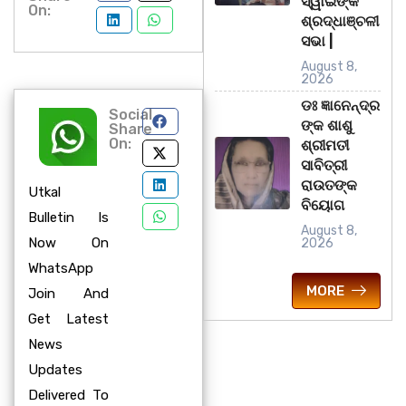
ସ୍ୱାଇଁଙ୍କ
On:
ଶ୍ରଦ୍ଧାଞ୍ଚଳୀ
ସଭା |
August 8,
2026
ଡଃ ଜ୍ଞାନେନ୍ଦ୍ର
Social
ଙ୍କ ଶାଶୁ
Share
On:
ଶ୍ରୀମତୀ
ସାବିତ୍ରୀ
ରାଉତଙ୍କ
Utkal
ବିୟୋଗ
Bulletin Is
August 8,
Now On
2026
WhatsApp
MORE
Join And
Get Latest
News
Updates
Delivered To