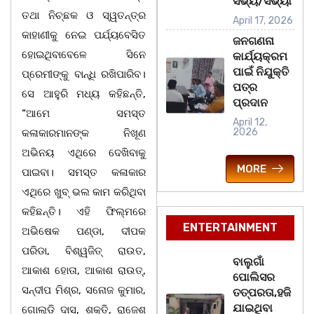
ସଭ୍ୟ/ସଭ୍ୟା
ତଥା ନିଚ୍ଛକ ଓ ସ୍ୱତନ୍ତ୍ର
April 17, 2026
କାହାଣୀକୁ ନେଇ ପର୍ଯ୍ୟବେସିତ
ଜନଗଣନା
ହୋଇଥିବାବେଳେ ସିନେ
କାର୍ଯ୍ୟକ୍ରମ
ପାଇଁ ନିଯୁକ୍ତି
ପ୍ରେମୀଙ୍କୁ ବାନ୍ଧି ରଖିପାରିବ।
ପତ୍ର
ସେ ଆହୁରି ମଧ୍ୟ କହିଛନ୍ତି,
ପ୍ରଦାନ
“ଆମେ ସମସ୍ତ
April 12,
2026
କଳାକାରମାନଙ୍କ ନିଖୂଣ
ଅଭିନୟ ଏଥିରେ ଦେଖିବାକୁ
MORE
ପାଇବା। ସମସ୍ତ କଳାକାର
ଏଥିରେ ଖୁବ୍ ଭଲ କାମ କରିଥିବା
କହିଛନ୍ତି। ଏହି ଫିଲ୍ମରେ
ENTERTAINMENT
ଅଭିଷେକ ପଣ୍ଡା, ଦୀପକ
ପରିଡା, ବିଶ୍ୱଜିତ୍ ରାଉତ,
ବାଲୁଗାଁ
ଆକାଶ ହୋତା, ଆକାଶ ରାଉତ୍‌,
ପୋଲିସର
ସନ୍ଦୀପ ମିଶ୍ର, ସନୋଜ କୁମାର,
ତତ୍‌ପରତା,ହଜି
ଯାଇଥିବା
ଗୋଲ୍ଡି ଦାସ, ଶକ୍ତି, ରାଜେଶ