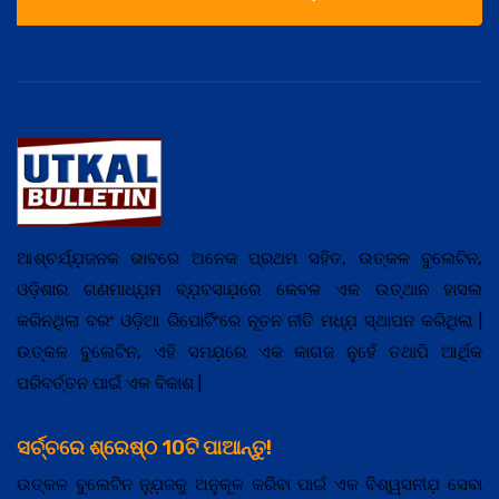
ଆଶ୍ଚର୍ଯ୍ଯ଼ଜନକ ଭାବରେ ଅନେକ ପ୍ରଥମ ସହିତ, ଉତ୍କଳ ବୁଲେଟିନ,
ଓଡ଼ିଶାର ଗଣମାଧ୍ଯ଼ମ ବ୍ଯ଼ବସାଯ଼ରେ କେବଳ ଏକ ଉତ୍ଥାନ ହାସଲ
କରିନଥିଲା ବରଂ ଓଡ଼ିଆ ରିପୋର୍ଟିଂରେ ନୂତନ ନୀତି ମଧ୍ଯ଼ ସ୍ଥାପନ କରିଥିଲା |
ଉତ୍କଳ ବୁଲେଟିନ, ଏହି ସମଯ଼ରେ ଏକ କାଗଜ ନୁହେଁ ତଥାପି ଆର୍ଥିକ
ପରିବର୍ତ୍ତନ ପାଇଁ ଏକ ବିକାଶ |
ସର୍ଚ୍ଚରେ ଶ୍ରେଷ୍ଠ 10ଟି ପାଆନ୍ତୁ!
ଉତ୍କଳ ବୁଲେଟିନ ନ୍ଯ଼ୁଜକୁ ଅନୁକୂଳ କରିବା ପାଇଁ ଏକ ବିଶ୍ୱସନୀଯ଼ ସେବା