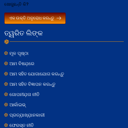
ଖୋଜୁଛନ୍ତି କି?
ଏକ ଉକ୍ତି ଅନୁରୋଧ କରନ୍ତୁ
ତ୍ୱରିତ ଲିଙ୍କ
ମୂଳ ପୃଷ୍ଠା
ଆମ ବିଷଯ଼ରେ
ଆମ ସହିତ ଯୋଗାଯୋଗ କରନ୍ତୁ
ଆମ ସହିତ ବିଜ୍ଞାପନ କରନ୍ତୁ
ଗୋପନୀଯ଼ତା ନୀତି
ଆର୍କାଇଭ୍
ପ୍ରତ୍ଯ଼ାଖ୍ଯ଼ାନକାରୀ
ଫେରସ୍ତ ନୀତି