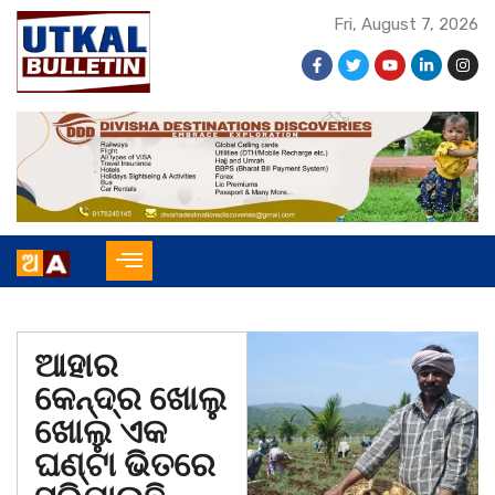
Fri, August 7, 2026
ଆହାର
କେନ୍ଦ୍ର ଖୋଲୁ
ଖୋଲୁ ଏକ
ଘଣ୍ଟା ଭିତରେ