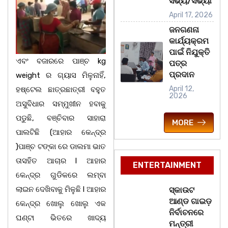
ସଭ୍ୟ/ସଭ୍ୟା
April 17, 2026
ଜନଗଣନା
କାର୍ଯ୍ୟକ୍ରମ
ପାଇଁ ନିଯୁକ୍ତି
ଏବଂ ବଜାରରେ ପାଞ୍ଚ kg
ପତ୍ର
ପ୍ରଦାନ
weight ର ଗ୍ୟାସ ମିଳୁନାହିଁ,
April 12,
ହଷ୍ଟେଲ ଛାତ୍ରଛାତ୍ରୀ ବହୁତ
2026
ଅସୁବିଧାର ସମ୍ମୁଖୀନ ହବାକୁ
ପଡୁଛି, ବଞ୍ଚିବାର ସାହାରା
MORE
ପାଲଟିଛି (ଆହାର କେନ୍ଦ୍ର
)ପାଞ୍ଚ ଟଙ୍କା ରେ ଡାଲମା ଭାତ
ତାସହିତ ଆଚାର l ଆହାର
ENTERTAINMENT
କେନ୍ଦ୍ର ଗୁଡିକରେ ଲମ୍ବା
ଲାଇନ ଦେଖିବାକୁ ମିଳୁଛି l ଆହାର
ସ୍କାଉଟ
ଆଣ୍ଡ ଗାଇଡ଼
କେନ୍ଦ୍ର ଖୋଲୁ ଖୋଲୁ ଏକ
ନିର୍ବାଚନରେ
ଘଣ୍ଟା ଭିତରେ ଖାଦ୍ୟ
ମନ୍ତ୍ରୀ