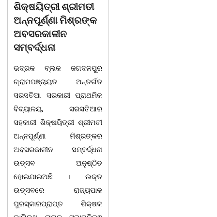
ଶିକ୍ଷୟିତ୍ରୀ ଶ୍ରୀମତୀ
ମୂର୍ଖ କରିବାକୁ
ଅନ୍ନପୂର୍ଣ୍ଣା ମିଶ୍ରଙ୍କ
ଷଡଯନ୍ତ୍ର ! ଭୁଲ ବହି
ଅବସରକାଳୀନ
ପ୍ରତ୍ୟାହାର ନହେଲେ
ସମ୍ବର୍ଦ୍ଧନା
ଆସନ୍ତା 17 ତାରିଖରୁ
ଓଡିଶା ଅଭିଭାବକ
ଭଦ୍ରକ ବ୍ଲକ ଜଗଦଳପୁର
ମହାସଂଘର ଆମରଣ
ଗ୍ରାମପଞ୍ଚାୟତ ଅନ୍ତର୍ଗତ
ଅନଶନ
ସରସତିଆ ସରକାରୀ ପ୍ରାଥମିକ
ବିଦ୍ୟାଳୟ, ସରସତିଆର
ଭୁବନେଶ୍ୱର ତା 4 ରିଖ l ସତେ
ସହକାରୀ ଶିକ୍ଷୟିତ୍ରୀ ଶ୍ରୀମତୀ
ଯେମିତି ପିଲାଙ୍କ ପାଠ ପଢା ପାଇଁ
ଅନ୍ନପୂର୍ଣ୍ଣା ମିଶ୍ରଙ୍କର
ସରକାରଙ୍କ ଧ୍ୟାନ ହିଁ ନାହିଁ l
ଅବସରକାଳୀନ ସମ୍ବର୍ଦ୍ଧନା
ପ୍ରଥମ ଶ୍ରେଣୀ ବହିରେ ପୁଣି
ଉତ୍ସବ ଅନୁଷ୍ଠିତ
ମହାତ୍ରୁଟି l ବର୍ଣମାଳାରେ ସ୍ୱର
ହୋଇଯାଇଅଛି । ଉକ୍ତ
ବର୍ଣ ଓ ବ୍ୟଞ୍ଜନ ବର୍ଣକୁ ନେଇ
ଉତ୍ସବରେ ରାଜ୍ୟପାଳ
ଘୋର
ପୁରସ୍କାରପ୍ରାପ୍ତ ଶିକ୍ଷକ