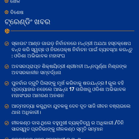
ଖେଳ
ବିଶେଷ
ଟ୍ରେଣ୍ଡିଂ ଖବର
ସ୍କାଉଟ ଆଣ୍ଡ ଗାଇଡ଼ ନିର୍ବାଚନରେ ମନ୍ତ୍ରୀ ଅଯଥା ହସ୍ତକ୍ଷେପ
ବନ୍ଦ କରି ସ୍ୱଚ୍ଛ ଓ ନିରପେକ୍ଷ ନିର୍ବାଚନ ପାଇଁ ବ୍ୟବସ୍ଥା କରନ୍ତୁ
: ଓଡିଶା ଅଭିଭାବକ ମହାସଂଘ
ଅବସରପ୍ରାପ୍ତ ଶିକ୍ଷୟିତ୍ରୀ ଶ୍ରୀମତୀ ଅନ୍ନପୂର୍ଣ୍ଣା ମିଶ୍ରଙ୍କ
ଅବସରକାଳୀନ ସମ୍ବର୍ଦ୍ଧନା
ପୁନର୍ବାର ତ୍ରୁଟି ପିଲାଙ୍କୁ ମୂର୍ଖ କରିବାକୁ ଷଡଯନ୍ତ୍ର ! ଭୁଲ ବହି
ପ୍ରତ୍ୟାହାର ନହେଲେ ଆସନ୍ତା 17 ତାରିଖରୁ ଓଡିଶା ଅଭିଭାବକ
ମହାସଂଘର ଆମରଣ ଅନଶନ
ଆତ୍ମହତ୍ୟା କରୁଥିବା ଯୁବକକୁ ଦେବ ଦୂତ ସାଜି ଜୀବନ ବଞ୍ଚାଇଲେ
ଥାନା ଅଧିକାରୀ।
ନୀଳକଣ୍ଠ ଦାସ ଥିଲେ ବହୁମୁଖୀ ବ୍ୟକ୍ତିତ୍ୱ ର ଅଧିକାରୀ /ତିନି
ସାରସ୍ୱତ ପ୍ରତିଭାଙ୍କୁ ନୀଳକଣ୍ଠ ସ୍ମୃତି ସମ୍ମାନ