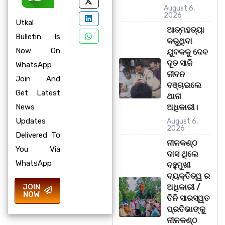
August 6,
2026
Utkal
ଆତ୍ମହତ୍ୟା
Bulletin Is
କରୁଥିବା
Now On
ଯୁବକକୁ ଦେବ
ଦୂତ ସାଜି
WhatsApp
ଜୀବନ
Join And
ବଞ୍ଚାଇଲେ
Get Latest
ଥାନା
News
ଅଧିକାରୀ।
Updates
August 6,
2026
Delivered To
ନୀଳକଣ୍ଠ
You Via
ଦାସ ଥିଲେ
WhatsApp
ବହୁମୁଖୀ
ବ୍ୟକ୍ତିତ୍ୱ ର
JOIN
ଅଧିକାରୀ /
NOW
ତିନି ସାରସ୍ୱତ
ପ୍ରତିଭାଙ୍କୁ
ନୀଳକଣ୍ଠ