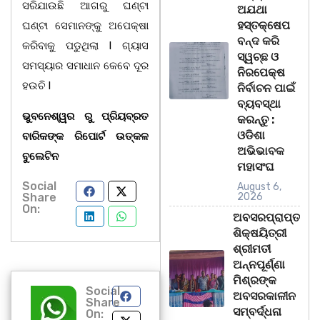
ସରିଯାଉଛି ଆଗରୁ ଘଣ୍ଟା
ଅଯଥା
ହସ୍ତକ୍ଷେପ
ଘଣ୍ଟା ସେମାନଙ୍କୁ ଅପେକ୍ଷା
ବନ୍ଦ କରି
କରିବାକୁ ପଡୁଥିଲା l ଗ୍ୟାସ
ସ୍ୱଚ୍ଛ ଓ
ସମସ୍ୟାର ସମାଧାନ କେବେ ଦୂର
ନିରପେକ୍ଷ
ହଉଚି l
ନିର୍ବାଚନ ପାଇଁ
ବ୍ୟବସ୍ଥା
ଭୁବନେଶ୍ୱର ରୁ ପ୍ରିୟବ୍ରତ
କରନ୍ତୁ :
ଓଡିଶା
ବାରିକଙ୍କ ରିପୋର୍ଟ ଉତ୍କଳ
ଅଭିଭାବକ
ବୁଲେଟିନ
ମହାସଂଘ
Social
August 6,
Share
2026
On:
ଅବସରପ୍ରାପ୍ତ
ଶିକ୍ଷୟିତ୍ରୀ
ଶ୍ରୀମତୀ
ଅନ୍ନପୂର୍ଣ୍ଣା
ମିଶ୍ରଙ୍କ
Social
ଅବସରକାଳୀନ
Share
ସମ୍ବର୍ଦ୍ଧନା
On: