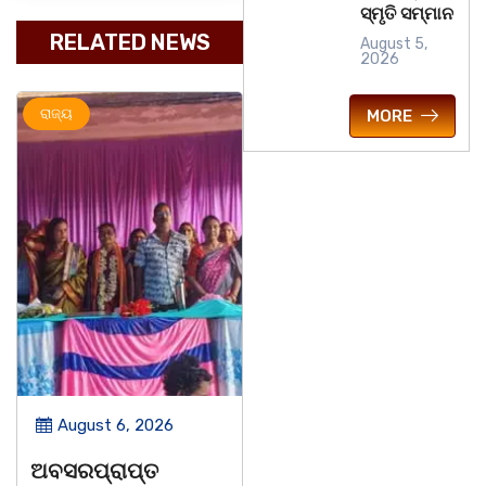
ସ୍ମୃତି ସମ୍ମାନ
RELATED NEWS
August 5,
2026
ରାଜ୍ୟ
ମହାନଗର
ରାଜ୍ୟ
MORE
August 6, 2026
August 6, 2026
ଅବସରପ୍ରାପ୍ତ
ପୁନର୍ବାର ତ୍ରୁଟି ପିଲାଙ୍କୁ