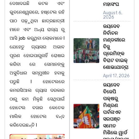
ଦେଖାଦଇଛି କଟକ ଏବଂ
ମହାସଂଘ
ଭୁବନେଶ୍ୱରରେ, ହଷ୍ଟେଲ ରହି
August 6,
2026
ପାଠ ପଢ଼ୁଥିବା ଛାତ୍ରଛାତ୍ରୀ
ଜୟଦେବ
ମାନେ ଏବଂ ଅନ୍ୟ ରାଜ୍ୟ ରୁ
ନିର୍ବାଚନ
ଆସି job କରୁଥିବା ଲୋକମାନେ l
ମଣ୍ଡଳୀରେ
ବିଜୁ
ଯେହେତୁ ଗ୍ୟାସର ଅଭାବ
ପ୍ରେମିଙ୍କ
ପୂରଣ ହୋଇପାରୁନାହିଁ ରୋଷଇ
ବିରାଟ ବାଇକ୍
କରିବା ରେ ସେମାନଙ୍କୁ
ଶୋଭାଯାତ୍ରା
ଅସୁବିଧାର ସମ୍ମୁଖୀନ ହବାକୁ
April 17, 2026
ପଡୁଛି l ହୋଟେଲରେ
ଜୟଦେବ
କମରସିଆଲ ଗ୍ୟାସ ଦରକାର
ବିଜେପି
ପକ୍ଷରୁ
ଠାରୁ କମ ମିଳୁଛି ସେଥିପାଇଁ
ମିଶ୍ରଣ
ହୋଟେଲ ବଜାର କେତେକ
ପର୍ବନାଏବ
ମାଲିକ ହୋଟେଲ ବନ୍ଦ
ସରପଞ୍ଚ
କରିଦେଇଛନ୍ତି l
ସମେତ
ମିଶିଲେ ୱାର୍ଡ