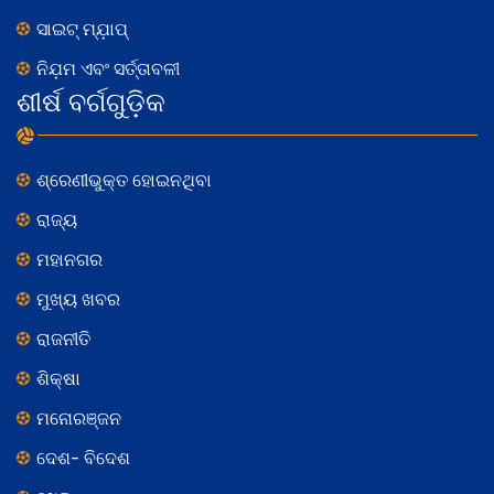
ସାଇଟ୍ ମ୍ଯ଼ାପ୍
ନିଯ଼ମ ଏବଂ ସର୍ତ୍ତାବଳୀ
ଶୀର୍ଷ ବର୍ଗଗୁଡ଼ିକ
ଶ୍ରେଣୀଭୁକ୍ତ ହୋଇନଥିବା
ରାଜ୍ୟ
ମହାନଗର
ମୁଖ୍ୟ ଖବର
ରାଜନୀତି
ଶିକ୍ଷା
ମନୋରଞ୍ଜନ
ଦେଶ- ବିଦେଶ