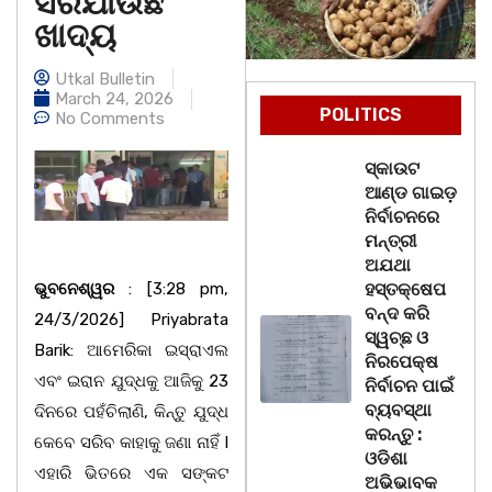
ସରିଯାଉଛି
ଖାଦ୍ୟ
Utkal Bulletin
March 24, 2026
POLITICS
No Comments
ସ୍କାଉଟ
ଆଣ୍ଡ ଗାଇଡ଼
ନିର୍ବାଚନରେ
ମନ୍ତ୍ରୀ
ଅଯଥା
ଭୁବନେଶ୍ୱର
: [3:28 pm,
ହସ୍ତକ୍ଷେପ
ବନ୍ଦ କରି
24/3/2026] Priyabrata
ସ୍ୱଚ୍ଛ ଓ
Barik: ଆମେରିକା ଇସ୍ରାଏଲ
ନିରପେକ୍ଷ
ଏବଂ ଇରାନ ଯୁଦ୍ଧକୁ ଆଜିକୁ 23
ନିର୍ବାଚନ ପାଇଁ
ବ୍ୟବସ୍ଥା
ଦିନରେ ପହଁଚିଲାଣି, କିନ୍ତୁ ଯୁଦ୍ଧ
କରନ୍ତୁ :
କେବେ ସରିବ କାହାକୁ ଜଣା ନାହିଁ l
ଓଡିଶା
ଏହାରି ଭିତରେ ଏକ ସଙ୍କଟ
ଅଭିଭାବକ