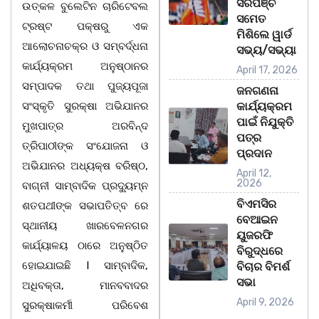
ସରପଞ୍ଚ
ଉତ୍କଳ ବୁଲେଟିନ ଚାରିଟେବଲ
ସମେତ
ଟ୍ରଷ୍ଟ ପକ୍ଷରୁ ଏକ
ମିଶିଲେ ୱାର୍ଡ
ଆଲୋଚନାଚକ୍ର ଓ ସମ୍ବର୍ଦ୍ଧନା
ସଭ୍ୟ/ସଭ୍ୟା
କାର୍ଯ୍ୟକ୍ରମ ଅନୁଷ୍ଠାନର
April 17, 2026
ସମ୍ପାଦକ ତଥା ପୁଜ୍ୟପୂଜା
ଜନଗଣନା
ସଂସ୍କୃତି ସୁରକ୍ଷା ଅଭିଯାନର
କାର୍ଯ୍ୟକ୍ରମ
ପାଇଁ ନିଯୁକ୍ତି
ମୁଖପାତ୍ର ଅରବିନ୍ଦ
ପତ୍ର
ତ୍ରିପାଠୀଙ୍କ ସଂଯୋଜନା ଓ
ପ୍ରଦାନ
ଅଭିଯାନର ଅଧ୍ୟକ୍ଷ ବରିଷ୍ଠ,
April 12,
2026
ବାଗ୍ନୀ ସାମ୍ବାଦିକ ପ୍ରଦ୍ୟୁମ୍ନ
ବିଏମସିର
ଶତପଥୀଙ୍କ ସଭାପତିତ୍ବ ରେ
ବେଆଇନ
ସ୍ଥାନୀୟ ଖାରବେଳନଗର
ୟୁଜରଫି
କାର୍ଯ୍ୟାଳୟ ଠାରେ ଅନୁଷ୍ଠିତ
ବିରୁଦ୍ଧରେ
ହୋଇଯାଇଛି l ସାମ୍ବାଦିକ,
ବିଚାର ବିମର୍ଶ
ସଭା
ଅଧିବକ୍ତା, ମାନବବାଦର
April 9, 2026
ସୁରକ୍ଷାକର୍ମୀ ପରିବେଶ