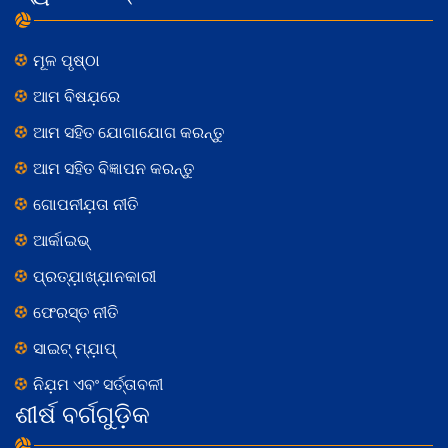
ମୂଳ ପୃଷ୍ଠା
ଆମ ବିଷଯ଼ରେ
ଆମ ସହିତ ଯୋଗାଯୋଗ କରନ୍ତୁ
ଆମ ସହିତ ବିଜ୍ଞାପନ କରନ୍ତୁ
ଗୋପନୀଯ଼ତା ନୀତି
ଆର୍କାଇଭ୍
ପ୍ରତ୍ଯ଼ାଖ୍ଯ଼ାନକାରୀ
ଫେରସ୍ତ ନୀତି
ସାଇଟ୍ ମ୍ଯ଼ାପ୍
ନିଯ଼ମ ଏବଂ ସର୍ତ୍ତାବଳୀ
ଶୀର୍ଷ ବର୍ଗଗୁଡ଼ିକ