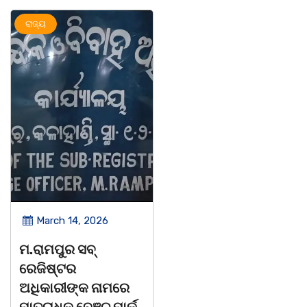
ରାଜ୍ୟ
ଅପରାଧ
ରାଜ୍ୟ
March 14, 2026
March 14, 2026
ମ.ରାମପୁର ସବ୍
ଚିତାବାଘ ର ନଖ ଜବତ
ରେଜିଷ୍ଟର
ତିନି ଯୁବକ ଗିରଫ ଓ
ଅଧିକାରୀଙ୍କ ନାମରେ
କୋର୍ଟ ଚାଲାଣ