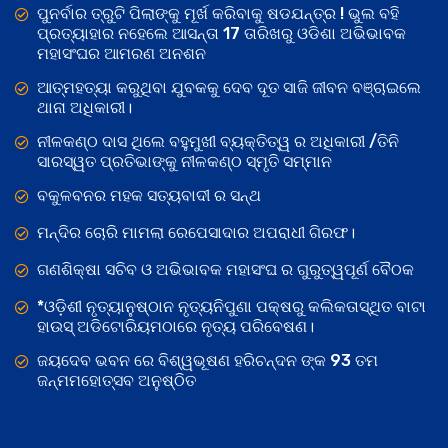
ପୁନର୍ବାର ତ୍ରୁଟି ପିଲାଙ୍କୁ ମୂର୍ଖ କରିବାକୁ ଷଡଯନ୍ତ୍ର ! ଭୁଲ ବହି
ପ୍ରତ୍ୟାହାର ନହେଲେ ଆସନ୍ତା 17 ତାରିଖରୁ ଓଡିଶା ଅଭିଭାବକ
ମହାସଂଘର ଆମରଣ ଅନଶନ
ଆତ୍ମହତ୍ୟା କରୁଥିବା ଯୁବକକୁ ଦେବ ଦୂତ ସାଜି ଜୀବନ ବଞ୍ଚାଇଲେ
ଥାନା ଅଧିକାରୀ।
ନୀଳକଣ୍ଠ ଦାସ ଥିଲେ ବହୁମୁଖୀ ବ୍ୟକ୍ତିତ୍ୱ ର ଅଧିକାରୀ /ତିନି
ସାରସ୍ୱତ ପ୍ରତିଭାଙ୍କୁ ନୀଳକଣ୍ଠ ସ୍ମୃତି ସମ୍ମାନ
ବକୁଳବନର ମହକ ସତ୍ୟବାଦୀ ର ସନ୍ଥ
ମନ୍ଦିର ଚୋରି ମାମଲା ରେପେସାଦାର ଅପରାଧୀ ଗିରଫ।
ଗଣଶିକ୍ଷା ସଚିବ ଓ ଅଭିଭାବକ ମହାସଂଘ ର ଗୁରୁତ୍ୱପୂର୍ଣ ବୈଠକ
*ଓଡ଼ିଶୀ ନୃତ୍ୟାନୁଷ୍ଠାନ ନୃତ୍ୟନିପୁଣା ପକ୍ଷରୁ କଲିକତାସ୍ଥିତ ବାଟା
ହାଉସ୍ ଅଡିଟୋରିୟମଠାରେ ନୃତ୍ୟ ପରିବେଷଣ।
ଜୟଦେବ ଭବନ ରେ ବିଶ୍ୱଭୂଷଣ ହରିଚନ୍ଦନ ଙ୍କ 93 ତମ
ଜନ୍ମମହୋତ୍ସବ ଅନୁଷ୍ଠିତ