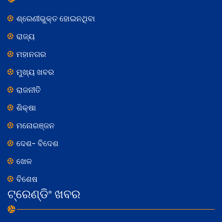
ଶ୍ରେଣୀଭୁକ୍ତ ହୋଇନଥିବା
ରାଜ୍ୟ
ମହାନଗର
ମୁଖ୍ୟ ଖବର
ରାଜନୀତି
ଶିକ୍ଷା
ମନୋରଞ୍ଜନ
ଦେଶ- ବିଦେଶ
ଖେଳ
ବିଶେଷ
ଟ୍ରେଣ୍ଡିଂ ଖବର