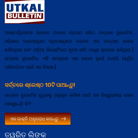
ଆଶ୍ଚର୍ଯ୍ଯ଼ଜନକ ଭାବରେ ଅନେକ ପ୍ରଥମ ସହିତ, ଉତ୍କଳ ବୁଲେଟିନ,
ଓଡ଼ିଶାର ଗଣମାଧ୍ଯ଼ମ ବ୍ଯ଼ବସାଯ଼ରେ କେବଳ ଏକ ଉତ୍ଥାନ ହାସଲ
କରିନଥିଲା ବରଂ ଓଡ଼ିଆ ରିପୋର୍ଟିଂରେ ନୂତନ ନୀତି ମଧ୍ଯ଼ ସ୍ଥାପନ କରିଥିଲା |
ଉତ୍କଳ ବୁଲେଟିନ, ଏହି ସମଯ଼ରେ ଏକ କାଗଜ ନୁହେଁ ତଥାପି ଆର୍ଥିକ
ପରିବର୍ତ୍ତନ ପାଇଁ ଏକ ବିକାଶ |
ସର୍ଚ୍ଚରେ ଶ୍ରେଷ୍ଠ 10ଟି ପାଆନ୍ତୁ!
ଉତ୍କଳ ବୁଲେଟିନ ନ୍ଯ଼ୁଜକୁ ଅନୁକୂଳ କରିବା ପାଇଁ ଏକ ବିଶ୍ୱସନୀଯ଼ ସେବା
ଖୋଜୁଛନ୍ତି କି?
ଏକ ଉକ୍ତି ଅନୁରୋଧ କରନ୍ତୁ
ତ୍ୱରିତ ଲିଙ୍କ