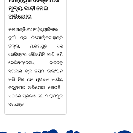
ମାତ୍ରାଧିକ ବେଞ୍ଚ ମାର୍କ
କଳାହାଣ୍ଡି,୧୪|୩(ପ୍ୟାରିଲାଲ
ମୂଲ୍ୟ ଦାବୀ ନେଇ
ଦୁର୍ଗା ଙ୍କ ରିପୋର୍ଟ):ବେଆଇନ
ଅଭିଯୋଗ
ଭାବେ ବନ୍ୟଜନ୍ତୁ ଙ୍କ ର ଶିକାର
କଳାହାଣ୍ଡି,୧୪।୩(ପ୍ୟାରିଲାଲ
କରି ବ୍ୟବସାୟ ଚାଲୁଥିବା
ଦୁର୍ଗା ଙ୍କ ରିପୋର୍ଟ)କଳାହାଣ୍ଡି
ସମ୍ପର୍କରେ କୌଣସି ସୂତ୍ରରୁ
ଜିଲ୍ଲା, ମ.ରାମପୁର ସବ୍
ସୂଚନା ପାଇ କଳାହାଣ୍ଡି ଉତ୍ତର
ରେଜିଷ୍ଟର ସୌଦାମିନି ମାଝି ଜମି
ବନଖଣ୍ଡ ଅଧୀନ କେଗାଁ ରେଞ୍ଜର
ରେଜିଷ୍ଟ୍ରେସନ୍ ବାବଦକୁ
ବନ କର୍ମଚାରୀ ମାନେ ଗରଗାବ
ସରକାର ଙ୍କ ନିୟମ ଉଲଂଘନ
ସେକ୍ସନ ଅଧୀନ କାନ୍ଦୁଲଝର
କରି ନିଜ ମନ ମୁତାବକ କାର୍ଯ୍ୟ
କରୁଥିବାର ଅଭିଯୋଗ ହୋଇଛି।
ଏଠାରେ ପ୍ରକାଶ ଯେ ମ.ରାମପୁର
ସରପଞ୍ଚ