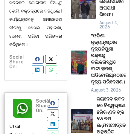
ରେପେସାଦାର
ସ୍ତରରେ ଯୋଗଦାନ ଦିଅନ୍ତୁ
ଅପରାଧୀ
ବୋଲି ବକ୍ତବ୍ୟରେ କହିଥିଲେ l
ଗିରଫ।
କାର୍ଯ୍ୟକ୍ରମକୁ ସମାଜସେବୀ
August 4,
2026
ସୀତାଂଶୁ ଶେଖର ମହାରଣା,
*ଓଡ଼ିଶୀ
ରମେଶ ପରିଡା ପରିଚାଳନା
ନୃତ୍ୟାନୁଷ୍ଠାନ
କରିଥିଲେ l
ନୃତ୍ୟନିପୁଣା
ପକ୍ଷରୁ
Social
Share
କଲିକତାସ୍ଥିତ
On:
ବାଟା ହାଉସ୍
ଅଡିଟୋରିୟମଠାରେ
ନୃତ୍ୟ ପରିବେଷଣ।
August 3, 2026
ଜୟଦେବ ଭବନ
Social
ରେ ବିଶ୍ୱଭୂଷଣ
Share
On:
ହରିଚନ୍ଦନ ଙ୍କ
93 ତମ
ଜନ୍ମମହୋତ୍ସବ
Utkal
ଅନୁଷ୍ଠିତ