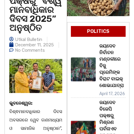
ପକ୍ଷରୁ “ବିଶ୍ୱ
ମାନବାଧିକାର
ଦିବସ 2025”
ଅନୁଷ୍ଠିତ
POLITICS
Utkal Bulletin
December 11, 2025
ଜୟଦେବ
No Comments
ନିର୍ବାଚନ
ମଣ୍ଡଳୀରେ
ବିଜୁ
ପ୍ରେମିଙ୍କ
ବିରାଟ ବାଇକ୍
ଶୋଭାଯାତ୍ରା
April 17, 2026
ଜୟଦେବ
ଭୁବନେଶ୍ୱର:
ବିଜେପି
ବିଶ୍ଵମାନବାଧିକାର ଦିବସ
ପକ୍ଷରୁ
ଅବସରରେ ୱେବ ଗଣମାଧ୍ୟମ
ମିଶ୍ରଣ
ଓ ସାମାଜିକ ଅନୁଷ୍ଠାନ”,
ପର୍ବନାଏବ