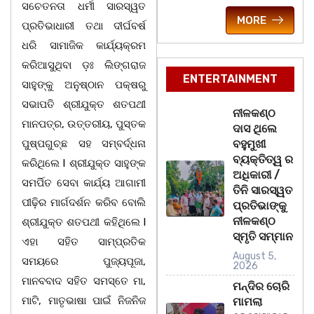
ସଚେତନତା ଧର୍ମୀ ସାରସ୍ୱତ
MORE
ପ୍ରତିଭାଧାରୀ ତଥା ଦୀର୍ଘବର୍ଷ
ଧରି ସାମାଜିକ କାର୍ଯ୍ୟକ୍ରମ
କରିଆସୁଥିବା ଡ଼ଃ ଲିଙ୍ଗରାଜ
ENTERTAINMENT
ସାହୁଙ୍କୁ ଅନୁଷ୍ଠାନ ପକ୍ଷରୁ
ସଭାପତି ଶ୍ରୀଯୁକ୍ତ ଶତପଥୀ
ନୀଳକଣ୍ଠ
ମାନପତ୍ର, ଉତ୍ତରୀୟ, ପୁସ୍ତକ
ଦାସ ଥିଲେ
ପୁଷ୍ପଗୁଚ୍ଛ ସହ ସମ୍ବର୍ଦ୍ଧନା
ବହୁମୁଖୀ
ବ୍ୟକ୍ତିତ୍ୱ ର
କରିଥିଲେ l ଶ୍ରୀଯୁକ୍ତ ସାହୁଙ୍କ
ଅଧିକାରୀ /
ସମର୍ପିତ ସେବା କାର୍ଯ୍ୟ ଆଗାମୀ
ତିନି ସାରସ୍ୱତ
ପୀଢ଼ିର ମାର୍ଗଦର୍ଶନ କରିବ ବୋଲି
ପ୍ରତିଭାଙ୍କୁ
ନୀଳକଣ୍ଠ
ଶ୍ରୀଯୁକ୍ତ ଶତପଥୀ କହିଥିଲେ l
ସ୍ମୃତି ସମ୍ମାନ
ଏହା ସହିତ ସାମ୍ପ୍ରତିକ
August 5,
ସମୟରେ ପୁଜ୍ୟପୂଜା,
2026
ମାନବବାଦ ସହିତ ସମସ୍ତେ ମା,
ମନ୍ଦିର ଚୋରି
ମାଟି, ମାତୃଭାଷା ପାଇଁ ନିଜନିଜ
ମାମଲା