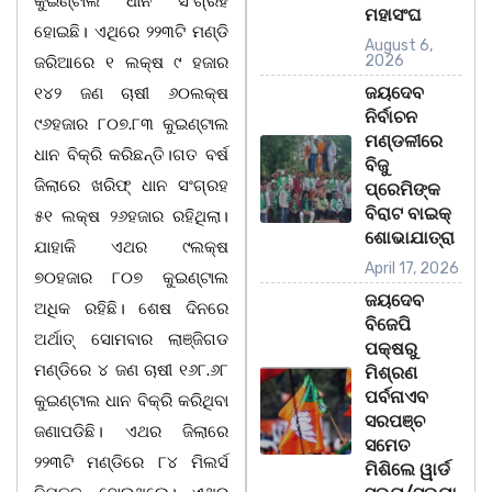
କୁଇଣ୍ଟାଲ ଧାନ ସଂଗ୍ରହ
ମହାସଂଘ
ହୋଇଛି। ଏଥିରେ ୨୨୩ଟି ମଣ୍ଡି
August 6,
2026
ଜରିଆରେ ୧ ଲକ୍ଷ ୯ ହଜାର
ଜୟଦେବ
୧୪୨ ଜଣ ଚାଷୀ ୬୦ଲକ୍ଷ
ନିର୍ବାଚନ
୯୬ହଜାର ୮୦୭.୮୩ କୁଇଣ୍ଟାଲ
ମଣ୍ଡଳୀରେ
ଧାନ ବିକ୍ରି କରିଛନ୍ତି।ଗତ ବର୍ଷ
ବିଜୁ
ଜିଲାରେ ଖରିଫ୍ ଧାନ ସଂଗ୍ରହ
ପ୍ରେମିଙ୍କ
ବିରାଟ ବାଇକ୍
୫୧ ଲକ୍ଷ ୨୬ହଜାର ରହିଥିଲା।
ଶୋଭାଯାତ୍ରା
ଯାହାକି ଏଥର ୯ଲକ୍ଷ
April 17, 2026
୭୦ହଜାର ୮୦୭ କୁଇଣ୍ଟାଲ
ଜୟଦେବ
ଅଧିକ ରହିଛି। ଶେଷ ଦିନରେ
ବିଜେପି
ଅର୍ଥାତ୍ ସୋମବାର ଲାଞ୍ଜିଗଡ
ପକ୍ଷରୁ
ମଣ୍ଡିରେ ୪ ଜଣ ଚାଷୀ ୧୬୮.୬୮
ମିଶ୍ରଣ
ପର୍ବନାଏବ
କୁଇଣ୍ଟାଲ ଧାନ ବିକ୍ରି କରିଥିବା
ସରପଞ୍ଚ
ଜଣାପଡିଛି। ଏଥର ଜିଲାରେ
ସମେତ
୨୨୩ଟି ମଣ୍ଡିରେ ୮୪ ମିଲର୍ସ
ମିଶିଲେ ୱାର୍ଡ