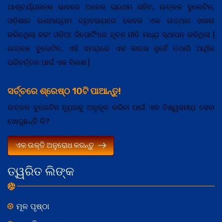
ଆଶ୍ଚର୍ଯ୍ଯ଼ଜନକ ଭାବରେ ଅନେକ ପ୍ରଥମ ସହିତ, ଉତ୍କଳ ବୁଲେଟିନ,
ଓଡ଼ିଶାର ଗଣମାଧ୍ଯ଼ମ ବ୍ଯ଼ବସାଯ଼ରେ କେବଳ ଏକ ଉତ୍ଥାନ ହାସଲ
କରିନଥିଲା ବରଂ ଓଡ଼ିଆ ରିପୋର୍ଟିଂରେ ନୂତନ ନୀତି ମଧ୍ଯ଼ ସ୍ଥାପନ କରିଥିଲା |
ଉତ୍କଳ ବୁଲେଟିନ, ଏହି ସମଯ଼ରେ ଏକ କାଗଜ ନୁହେଁ ତଥାପି ଆର୍ଥିକ
ପରିବର୍ତ୍ତନ ପାଇଁ ଏକ ବିକାଶ |
ସର୍ଚ୍ଚରେ ଶ୍ରେଷ୍ଠ 10ଟି ପାଆନ୍ତୁ!
ଉତ୍କଳ ବୁଲେଟିନ ନ୍ଯ଼ୁଜକୁ ଅନୁକୂଳ କରିବା ପାଇଁ ଏକ ବିଶ୍ୱସନୀଯ଼ ସେବା
ଖୋଜୁଛନ୍ତି କି?
ଏକ ଉକ୍ତି ଅନୁରୋଧ କରନ୍ତୁ
ତ୍ୱରିତ ଲିଙ୍କ
ମୂଳ ପୃଷ୍ଠା