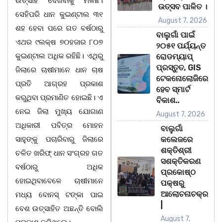
ଉତ୍ସାହ ଦେଖିବାକୁ ମିଳିଛି।
ଉତ୍ସବ ପାଳିତ ।
ସେହିପରି ଧାନ କୁଇଣ୍ଟାଲ ୩୧
August 7, 2026
ଶହ ହେବା ପରେ ଗତ ବର୍ଷଠାରୁ
ବାଲୁଗାଁ ପାଇଁ
ଏଥର ୯ଲକ୍ଷ ୭୦ହଜାର ୮୦୭
୨୦୫୧ ପର୍ଯ୍ୟନ୍ତ
କୁଇଣ୍ଟାଲ ଅଧିକ ରହିଛି। ଏଥିରୁ
ରୋଡମ୍ୟାପ୍
ପ୍ରସ୍ତୁତ, GIS
ଜିଲାରେ ଚାଷୀମାନେ ଧାନ ଚାଷ
ଟେକନୋଲୋଜିରେ
ପ୍ରତି ଆଗ୍ରହ ପ୍ରକାଶ
ହେବ ସ୍ମାର୍ଟ
କରୁଥିବା ପ୍ରମାଣିତ ହୋଇଛି। ଏ
ବିକାଶ..
ନେଇ ଜିଲା ମୁଖ୍ୟ ଯୋଗାଣ
August 7, 2026
ଅଧିକାରୀ ପବିତ୍ର ମୋହନ
ବାଲୁଗାଁ
ସାହୁଙ୍କୁ ପଚାରିବାରୁ ଜିଲାରେ
କଲେଜରେ
ଶକ୍ତିଶ୍ରୀ
ଚଳିତ ଖରିଫ୍ ଧାନ ସଂଗ୍ରହ ଗତ
ସଶକ୍ତିକରଣ
ବର୍ଷଠାରୁ ଅଧିକ
ପ୍ରକୋଷ୍ଠ
ହୋଇଥିବାବେଳେ ଚାଷୀମାନେ
ପକ୍ଷରୁ
ଆଲୋଚନାଚକ୍ର
ମଧ୍ୟ ବୋନସ୍ ଟଙ୍କା ପାଇ
|
ବେଶ ଉତ୍ସାହିତ ଅଛନ୍ତି ବୋଲି
August 7,