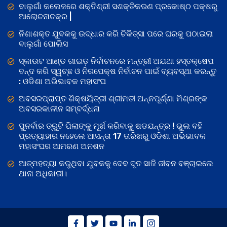
ବାଲୁଗାଁ କଲେଜରେ ଶକ୍ତିଶ୍ରୀ ସଶକ୍ତିକରଣ ପ୍ରକୋଷ୍ଠ ପକ୍ଷରୁ
ଆଲୋଚନାଚକ୍ର |
ନିଶାଶକ୍ତ ଯୁବକକୁ ଉଦ୍ଧାର କରି ଚିକିତ୍ସା ପରେ ଘରକୁ ପଠାଇଲା
ବାଲୁଗାଁ ପୋଲିସ
ସ୍କାଉଟ ଆଣ୍ଡ ଗାଇଡ଼ ନିର୍ବାଚନରେ ମନ୍ତ୍ରୀ ଅଯଥା ହସ୍ତକ୍ଷେପ
ବନ୍ଦ କରି ସ୍ୱଚ୍ଛ ଓ ନିରପେକ୍ଷ ନିର୍ବାଚନ ପାଇଁ ବ୍ୟବସ୍ଥା କରନ୍ତୁ
: ଓଡିଶା ଅଭିଭାବକ ମହାସଂଘ
ଅବସରପ୍ରାପ୍ତ ଶିକ୍ଷୟିତ୍ରୀ ଶ୍ରୀମତୀ ଅନ୍ନପୂର୍ଣ୍ଣା ମିଶ୍ରଙ୍କ
ଅବସରକାଳୀନ ସମ୍ବର୍ଦ୍ଧନା
ପୁନର୍ବାର ତ୍ରୁଟି ପିଲାଙ୍କୁ ମୂର୍ଖ କରିବାକୁ ଷଡଯନ୍ତ୍ର ! ଭୁଲ ବହି
ପ୍ରତ୍ୟାହାର ନହେଲେ ଆସନ୍ତା 17 ତାରିଖରୁ ଓଡିଶା ଅଭିଭାବକ
ମହାସଂଘର ଆମରଣ ଅନଶନ
ଆତ୍ମହତ୍ୟା କରୁଥିବା ଯୁବକକୁ ଦେବ ଦୂତ ସାଜି ଜୀବନ ବଞ୍ଚାଇଲେ
ଥାନା ଅଧିକାରୀ।