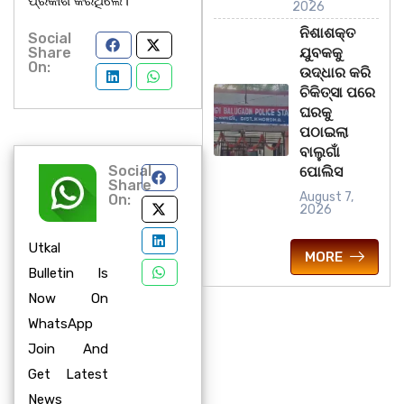
ପ୍ରକାଶ କରିଥିଲେ।
2026
ନିଶାଶକ୍ତ
Social
Share
ଯୁବକକୁ
On:
ଉଦ୍ଧାର କରି
ଚିକିତ୍ସା ପରେ
ଘରକୁ
ପଠାଇଲା
ବାଲୁଗାଁ
Social
ପୋଲିସ
Share
August 7,
On:
2026
Utkal
MORE
Bulletin Is
Now On
WhatsApp
Join And
Get Latest
News