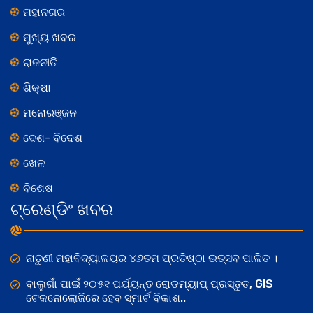
ମହାନଗର
ମୁଖ୍ୟ ଖବର
ରାଜନୀତି
ଶିକ୍ଷା
ମନୋରଞ୍ଜନ
ଦେଶ- ବିଦେଶ
ଖେଳ
ବିଶେଷ
ଟ୍ରେଣ୍ଡିଂ ଖବର
ନାଚୁଣୀ ମହାବିଦ୍ୟାଳୟର ୪୬ତମ ପ୍ରତିଷ୍ଠା ଉତ୍ସବ ପାଳିତ ।
ବାଲୁଗାଁ ପାଇଁ ୨୦୫୧ ପର୍ଯ୍ୟନ୍ତ ରୋଡମ୍ୟାପ୍ ପ୍ରସ୍ତୁତ, GIS
ଟେକନୋଲୋଜିରେ ହେବ ସ୍ମାର୍ଟ ବିକାଶ..