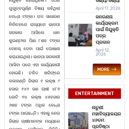
ନିଯୁକ୍ତ ହୋଇଥିଲେ। ଏଥର
ସଭ୍ୟ/ସଭ୍ୟା
ଗୁରୁତ୍ବପୂର୍ଣ୍ଣ ବିଷୟ ରହିଥିଲା
April 17, 2026
ବୋନ୍‌ସ ଟଙ୍କା। ଗତ ସାଧାରଣ
ଜନଗଣନା
କାର୍ଯ୍ୟକ୍ରମ
ନିର୍ବାଚନରେ ରାଜ୍ୟରେ ଭାଜପା
ପାଇଁ ନିଯୁକ୍ତି
ସରକାର ଆସିଲେ ଧାନ
ପତ୍ର
କୁଇଣ୍ଟାଲ ପିଛା ୮ଶହ ଟଙ୍କା
ପ୍ରଦାନ
ବୋନସ୍‌ ଦେବା ପାଇଁ ଘୋଷଣା
April 12,
2026
କରାଯାଇଥିଲା। ଭାଜପା ସରକାରୀ
ଆସିବା ପରେ ଏହା କାର୍ଯ୍ୟକାରୀ
MORE
ହୋଇଛି। ଚଳିତ ଖରିଫ୍‌ରେ
କଳାହାଣ୍ଡି ଜିଲାର ୧ ଲକ୍ଷ ୯
ହଜାର ୧୪୨ ଜଣ ଚାଷୀ ୪୮୭
ENTERTAINMENT
କୋଟି ୭୪ ଲକ୍ଷ ୪୫ହଜାର
୬ଶହ ଟଙ୍କା ଅଧିକ ବୋନ୍‌ସ
ନାଚୁଣୀ
ଟଙ୍କା ପାଇଛନ୍ତି। ଏହାକୁ ନେଇ
ମହାବିଦ୍ୟାଳୟର
୪୬ତମ
ଜିଲାର ଚାଷୀମାନଙ୍କ ମଧ୍ୟରେ
ପ୍ରତିଷ୍ଠା