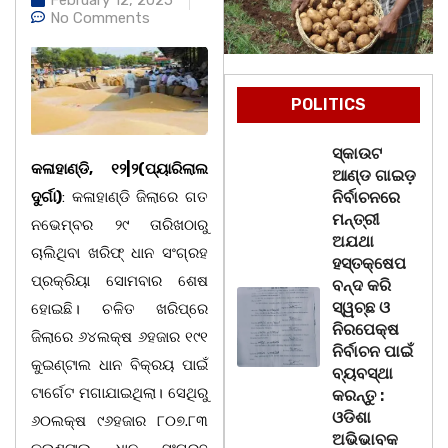
No Comments
POLITICS
ସ୍କାଉଟ
କଳାହାଣ୍ଡି, ୧୨|୨(ପ୍ୟାରିଲାଲ
ଆଣ୍ଡ ଗାଇଡ଼
ଦୁର୍ଗା)
: କଳାହାଣ୍ଡି ଜିଲାରେ ଗତ
ନିର୍ବାଚନରେ
ମନ୍ତ୍ରୀ
ନଭେମ୍ବର ୨୯ ତାରିଖଠାରୁ
ଅଯଥା
ଚାଲିଥିବା ଖରିଫ୍ ଧାନ ସଂଗ୍ରହ
ହସ୍ତକ୍ଷେପ
ପ୍ରକ୍ରିୟା ସୋମବାର ଶେଷ
ବନ୍ଦ କରି
ସ୍ୱଚ୍ଛ ଓ
ହୋଇଛି। ଚଳିତ ଖରିପ୍‌ରେ
ନିରପେକ୍ଷ
ଜିଲାରେ ୬୪ଲକ୍ଷ ୬ହଜାର ୧୯୧
ନିର୍ବାଚନ ପାଇଁ
କୁଇଣ୍ଟାଲ ଧାନ ବିକ୍ରୟ ପାଇଁ
ବ୍ୟବସ୍ଥା
ଟାର୍ଗେଟ ମଗାଯାଇଥିଲା। ସେଥିରୁ
କରନ୍ତୁ :
ଓଡିଶା
୬୦ଲକ୍ଷ ୯୬ହଜାର ୮୦୭.୮୩
ଅଭିଭାବକ