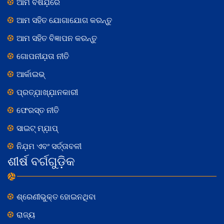
ଆମ ବିଷଯ଼ରେ
ଆମ ସହିତ ଯୋଗାଯୋଗ କରନ୍ତୁ
ଆମ ସହିତ ବିଜ୍ଞାପନ କରନ୍ତୁ
ଗୋପନୀଯ଼ତା ନୀତି
ଆର୍କାଇଭ୍
ପ୍ରତ୍ଯ଼ାଖ୍ଯ଼ାନକାରୀ
ଫେରସ୍ତ ନୀତି
ସାଇଟ୍ ମ୍ଯ଼ାପ୍
ନିଯ଼ମ ଏବଂ ସର୍ତ୍ତାବଳୀ
ଶୀର୍ଷ ବର୍ଗଗୁଡ଼ିକ
ଶ୍ରେଣୀଭୁକ୍ତ ହୋଇନଥିବା
ରାଜ୍ୟ