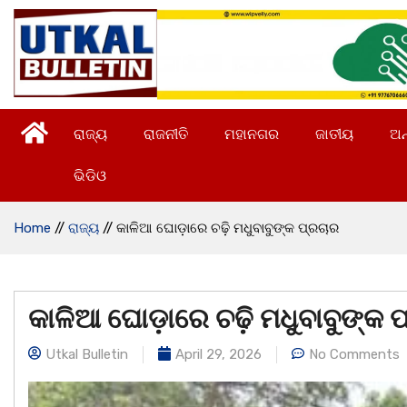
ରାଜ୍ୟ
ରାଜନୀତି
ମହାନଗର
ଜାତୀୟ
ଅନ
ଭିଡିଓ
Home
//
ରାଜ୍ୟ
//
କାଳିଆ ଘୋଡ଼ାରେ ଚଢ଼ି ମଧୁବାବୁଙ୍କ ପ୍ରଚାର
କାଳିଆ ଘୋଡ଼ାରେ ଚଢ଼ି ମଧୁବାବୁଙ୍କ 
Utkal Bulletin
April 29, 2026
No Comments