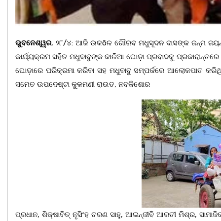
ଭୁବନେଶ୍ୱର
, ୨୮/୪: ଆଜି ଉକôଳ ଗୌରବ ମଧୁସୂଦନ ଦାସଙ୍କ ଜନ୍ମ ଜୟନ
କାର୍ଯ୍ୟକ୍ରମ ସହିତ ମଧୁବାବୁଙ୍କ କାଳିଆ ଘୋଡ଼ା ପ୍ରବାଦକୁ ପ୍ରକାରାନ୍ତ
ଘୋଡ଼ାରେ ପରିକ୍ରମା କରିବା ସହ ମଧୁବାବୁ ସମ୍ପର୍କରେ ଆଲୋକପାତ କରିଥି
ସମେତ ଉପଦେଷ୍ଟା କୁଳମଣୀ ରାଉତ, ନବକିଶୋର
ପ୍ରଧାନ, ଶିକ୍ଷାବିତ୍ ନୃସିଂହ ଚରଣ ସାହୁ, ଆଇନ୍ଜୀବି ଆରତୀ ମିଶ୍ର, ସାମାଜ