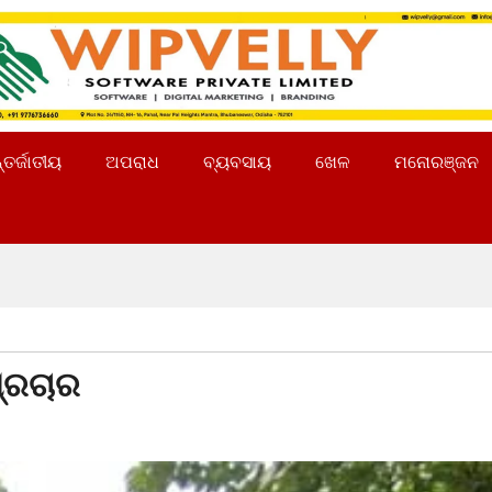
୍ତର୍ଜାତୀୟ
ଅପରାଧ
ବ୍ୟବସାୟ
ଖେଳ
ମନୋରଞ୍ଜନ
ପ୍ରଚାର