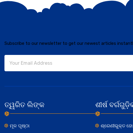
Subscribe to our newsletter to get our newest articles instantl
ତ୍ୱରିତ ଲିଙ୍କ
ଶୀର୍ଷ ବର୍ଗଗୁଡ଼ି
ମୂଳ ପୃଷ୍ଠା
ଶ୍ରେଣୀଭୁକ୍ତ ହ