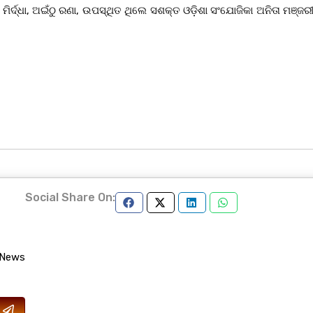
ିର୍ଦ୍ଧା, ଅଇଁଠୁ ରଣା, ଉପସ୍ଥିତ ଥିଲେ ସଶକ୍ତ ଓଡ଼ିଶା ସଂଯୋଜିକା ଅନିତା ମଞ୍ଜରୀ
Social Share On:
 News