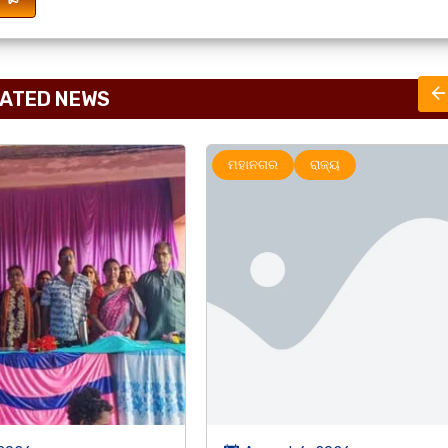
ATED NEWS
ାଜ୍ୟ
ଅପରାଧ
ରାଜ୍ୟ