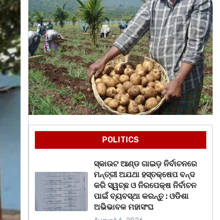
POLITICS
ସ୍କାଉଟ ଆଣ୍ଡ ଗାଇଡ଼ ନିର୍ବାଚନରେ
ମନ୍ତ୍ରୀ ଅଯଥା ହସ୍ତକ୍ଷେପ ବନ୍ଦ
କରି ସ୍ୱଚ୍ଛ ଓ ନିରପେକ୍ଷ ନିର୍ବାଚନ
ପାଇଁ ବ୍ୟବସ୍ଥା କରନ୍ତୁ : ଓଡିଶା
ଅଭିଭାବକ ମହାସଂଘ