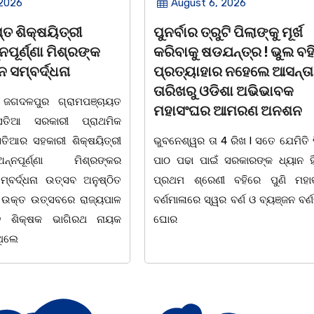
 2026
August 6, 2026
ି ପିଲାଙ୍କୁ ମୂର୍ଖ
ଆତ୍ମହତ୍ୟା କରୁଥିବା ଯୁବକକ
ନ୍ତ୍ର ! ଭୁଲ ବହି
ଦୂତ ସାଜି ଜୀବନ ବଞ୍ଚାଇଲେ ଥା
 ନହେଲେ ଆସନ୍ତା 17
ଅଧିକାରୀ।
ିଶା ଅଭିଭାବକ
ବାଲିଅନ୍ତା, ୦୫/୦୮(ଗୋବର୍ଦ୍ଧନ
ଆମରଣ ଅନଶନ
ବାଲିଅନ୍ତା ସୌମ୍ୟ ହତ୍ୟାକାଣ୍ଡ ପରେ
 ରିଖ l ସତେ ଯେମିତି ପିଲାଙ୍କ
ଅଧିକାରୀ ମାନେ ଏବେ ଦାୟିତ୍ଵବାନ 
ରକାରଙ୍କ ଧ୍ୟାନ ହିଁ ନାହିଁ l
ବିଭିନ୍ନ ଘଟଣାର ତତକ୍ଷଣାତ୍ ଅଭିଯୋଗ
 ବହିରେ ପୁଣି ମହାତ୍ରୁଟି l
ମାତ୍ରେ ତଦନ୍ତ ଆରମ୍ଭ କରୁଛି ପୁଲିସ 
 ବର୍ଣ ଓ ବ୍ୟଞ୍ଜନ ବର୍ଣକୁ ନେଇ
ଉଦାହରଣ ଦେଖିବାକୁ ମିଳିଛି ଧଉଳି ଥ
୦୪.୦୮.୨୦୨୬