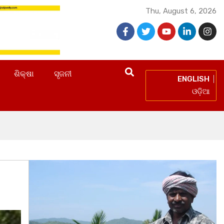
Thu, August 6, 2026
ଶିକ୍ଷା
ସୃଜନୀ
ENGLISH
ଓଡ଼ିଆ