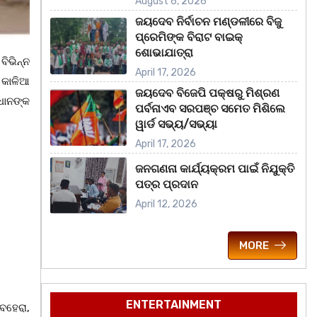
August 6, 2026
ଜୟଦେବ ନିର୍ବାଚନ ମଣ୍ଡଳୀରେ ବିଜୁ
ପ୍ରେମିଙ୍କ ବିରାଟ ବାଇକ୍
ଶୋଭାଯାତ୍ରା
ିଭିନ୍ନ
April 17, 2026
 କାଳିଆ
ଜୟଦେବ ବିଜେପି ପକ୍ଷରୁ ମିଶ୍ରଣ
ଧାନଙ୍କ
ପର୍ବନାଏବ ସରପଞ୍ଚ ସମେତ ମିଶିଲେ
ୱାର୍ଡ ସଭ୍ୟ/ସଭ୍ୟା
April 17, 2026
ଜନଗଣନା କାର୍ଯ୍ୟକ୍ରମ ପାଇଁ ନିଯୁକ୍ତି
ପତ୍ର ପ୍ରଦାନ
April 12, 2026
MORE
ENTERTAINMENT
ବେହେରା,