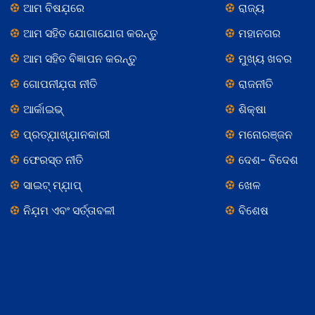
ଆମ ବିଷଯ଼ରେ
ରାଜ୍ୟ
ଆମ ସହିତ ଯୋଗାଯୋଗ କରନ୍ତୁ
ମହାନଗର
ଆମ ସହିତ ବିଜ୍ଞାପନ କରନ୍ତୁ
ମୁଖ୍ୟ ଖବର
ଗୋପନୀଯ଼ତା ନୀତି
ରାଜନୀତି
ଆର୍କାଇଭ୍
ଶିକ୍ଷା
ପ୍ରତ୍ଯ଼ାଖ୍ଯ଼ାନକାରୀ
ମନୋରଞ୍ଜନ
ଫେରସ୍ତ ନୀତି
ଦେଶ- ବିଦେଶ
ସାଇଟ୍ ମ୍ଯ଼ାପ୍
ଖେଳ
ନିଯ଼ମ ଏବଂ ସର୍ତ୍ତାବଳୀ
ବିଶେଷ