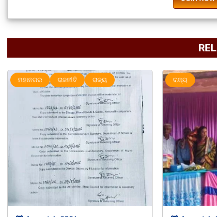
REL
ରାଜ୍ୟ
ମହାନଗର
ର