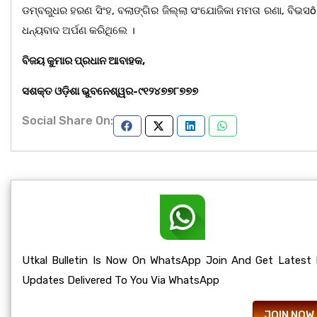
ଡମ୍ବରୁଧର ହରଣ ସିଂହ, ବଲାଙ୍ଗିର ଜିଲ୍ଲା ସଂଯୋଜିକା ମମତା ରଣା, ବିଭସô ମ
ଧନ୍ୟବାଦ ଅର୍ପଣ କରିଥିଲେ ।
ବିଜୟ କୁମାର ପ୍ରଧାନ ଆବାହକ,
ସଶକ୍ତ ଓଡ଼ିଶା ଭୁବନେଶ୍ୱର-୯୧୨୪୭୭୮୭୭୭
Social Share On:
Utkal Bulletin Is Now On WhatsApp Join And Get Latest
Updates Delivered To You Via WhatsApp
JOIN NOW