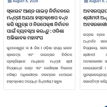
August 6, 2026
August 6,
ଅବସରପ୍ରାପ୍ତ ଶିକ୍ଷୟିତ୍ରୀ
ପୁନର୍ବାର ତ୍ରୁଟ
ଶ୍ରୀମତୀ ଅନ୍ନପୂର୍ଣ୍ଣା ମିଶ୍ରଙ୍କ
କରିବାକୁ ଷଡଯ
ଅବସରକାଳୀନ ସମ୍ବର୍ଦ୍ଧନା
ପ୍ରତ୍ୟାହାର
ତାରିଖରୁ ଓଡ
ଭଦ୍ରକ ବ୍ଲକ ଜଗଦଳପୁର ଗ୍ରାମପଞ୍ଚାୟତ
ମହାସଂଘର 
ଅନ୍ତର୍ଗତ ସରସତିଆ ସରକାରୀ ପ୍ରାଥମିକ
ବିଦ୍ୟାଳୟ, ସରସତିଆର ସହକାରୀ ଶିକ୍ଷୟିତ୍ରୀ
ଭୁବନେଶ୍ୱର ତା 4
ଶ୍ରୀମତୀ ଅନ୍ନପୂର୍ଣ୍ଣା ମିଶ୍ରଙ୍କର
ପାଠ ପଢା ପାଇଁ ସ
ଅବସରକାଳୀନ ସମ୍ବର୍ଦ୍ଧନା ଉତ୍ସବ ଅନୁଷ୍ଠିତ
ପ୍ରଥମ ଶ୍ରେଣୀ
ହୋଇଯାଇଅଛି । ଉକ୍ତ ଉତ୍ସବରେ ରାଜ୍ୟପାଳ
ବର୍ଣମାଳାରେ ସ୍ୱର
ପୁରସ୍କାରପ୍ରାପ୍ତ ଶିକ୍ଷକ ଭାଗିରଥ ନାୟକ
ଘୋର
ସଭାପତିତ୍ଵ କରିଥିଲେ