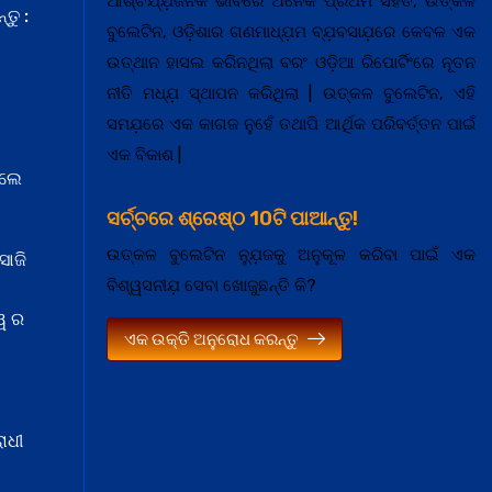
ଆଶ୍ଚର୍ଯ୍ଯ଼ଜନକ ଭାବରେ ଅନେକ ପ୍ରଥମ ସହିତ, ଉତ୍କଳ
ତୁ :
ବୁଲେଟିନ, ଓଡ଼ିଶାର ଗଣମାଧ୍ଯ଼ମ ବ୍ଯ଼ବସାଯ଼ରେ କେବଳ ଏକ
ଉତ୍ଥାନ ହାସଲ କରିନଥିଲା ବରଂ ଓଡ଼ିଆ ରିପୋର୍ଟିଂରେ ନୂତନ
ନୀତି ମଧ୍ଯ଼ ସ୍ଥାପନ କରିଥିଲା | ଉତ୍କଳ ବୁଲେଟିନ, ଏହି
ସମଯ଼ରେ ଏକ କାଗଜ ନୁହେଁ ତଥାପି ଆର୍ଥିକ ପରିବର୍ତ୍ତନ ପାଇଁ
ଏକ ବିକାଶ |
େଲେ
ସର୍ଚ୍ଚରେ ଶ୍ରେଷ୍ଠ 10ଟି ପାଆନ୍ତୁ!
ଉତ୍କଳ ବୁଲେଟିନ ନ୍ଯ଼ୁଜକୁ ଅନୁକୂଳ କରିବା ପାଇଁ ଏକ
ସାଜି
ବିଶ୍ୱସନୀଯ଼ ସେବା ଖୋଜୁଛନ୍ତି କି?
ୱ ର
ଏକ ଉକ୍ତି ଅନୁରୋଧ କରନ୍ତୁ
ାଧୀ