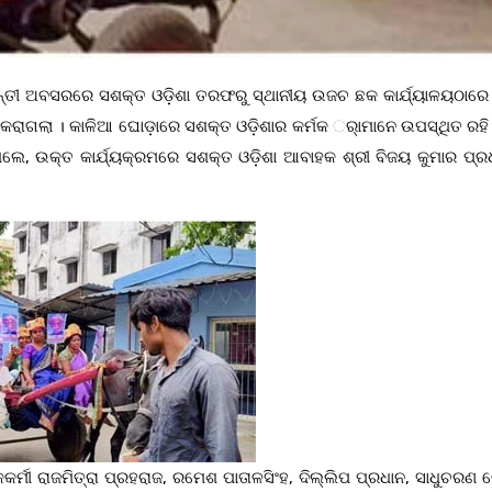
୍ତୀ ଅବସରରେ ସଶକ୍ତ ଓଡ଼ିଶା ତରଫରୁ ସ୍ଥାନୀୟ ଉଜଚ ଛକ କାର୍ଯ୍ୟାଳୟଠାରେ ବ
ରେ କରାଗଲା । କାଳିଆ ଘୋଡ଼ାରେ ସଶକ୍ତ ଓଡ଼ିଶାର କର୍ମକ ର୍ାମାନେ ଉପସ୍ଥିତ ରହି
ଲେ, ଉକ୍ତ କାର୍ଯ୍ୟକ୍ରମରେ ସଶକ୍ତ ଓଡ଼ିଶା ଆବାହକ ଶ୍ରୀ ବିଜୟ କୁମାର ପ୍ର
ିକକର୍ମୀ ରାଜମିତ୍ରା ପ୍ରହରାଜ, ରମେଶ ପାତାଳସିଂହ, ଦିଲ୍ଲିପ ପ୍ରଧାନ, ସାଧୁଚରଣ 