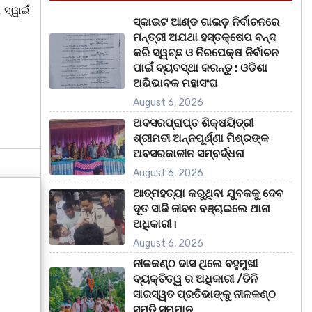
 ସ୍ୱାଇଁ
ସ୍କାଉଟ ଆଣ୍ଡ ଗାଇଡ଼ ନିର୍ବାଚନରେ
ମନ୍ତ୍ରୀ ଅଯଥା ହସ୍ତକ୍ଷେପ ବନ୍ଦ
କରି ସ୍ୱଚ୍ଛ ଓ ନିରପେକ୍ଷ ନିର୍ବାଚନ
ପାଇଁ ବ୍ୟବସ୍ଥା କରନ୍ତୁ : ଓଡିଶା
ଅଭିଭାବକ ମହାସଂଘ
August 6, 2026
ଅବସରପ୍ରାପ୍ତ ଶିକ୍ଷୟିତ୍ରୀ
ଶ୍ରୀମତୀ ଅନ୍ନପୂର୍ଣ୍ଣା ମିଶ୍ରଙ୍କ
ଅବସରକାଳୀନ ସମ୍ବର୍ଦ୍ଧନା
August 6, 2026
ଆତ୍ମହତ୍ୟା କରୁଥିବା ଯୁବକକୁ ଦେବ
ଦୂତ ସାଜି ଜୀବନ ବଞ୍ଚାଇଲେ ଥାନା
ଅଧିକାରୀ।
August 6, 2026
ନୀଳକଣ୍ଠ ଦାସ ଥିଲେ ବହୁମୁଖୀ
ବ୍ୟକ୍ତିତ୍ୱ ର ଅଧିକାରୀ /ତିନି
ସାରସ୍ୱତ ପ୍ରତିଭାଙ୍କୁ ନୀଳକଣ୍ଠ
ସ୍ମୃତି ସମ୍ମାନ