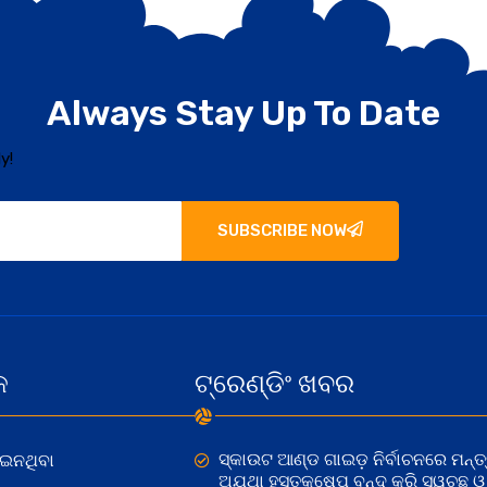
Always Stay Up To Date
y!
SUBSCRIBE NOW
କ
ଟ୍ରେଣ୍ଡିଂ ଖବର
ସ୍କାଉଟ ଆଣ୍ଡ ଗାଇଡ଼ ନିର୍ବାଚନରେ ମନ୍ତ୍
ୋଇନଥିବା
ଅଯଥା ହସ୍ତକ୍ଷେପ ବନ୍ଦ କରି ସ୍ୱଚ୍ଛ ଓ