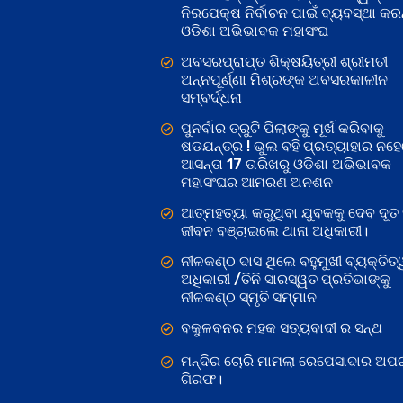
ନିରପେକ୍ଷ ନିର୍ବାଚନ ପାଇଁ ବ୍ୟବସ୍ଥା କରନ୍
ଓଡିଶା ଅଭିଭାବକ ମହାସଂଘ
ଅବସରପ୍ରାପ୍ତ ଶିକ୍ଷୟିତ୍ରୀ ଶ୍ରୀମତୀ
ଅନ୍ନପୂର୍ଣ୍ଣା ମିଶ୍ରଙ୍କ ଅବସରକାଳୀନ
ସମ୍ବର୍ଦ୍ଧନା
ପୁନର୍ବାର ତ୍ରୁଟି ପିଲାଙ୍କୁ ମୂର୍ଖ କରିବାକୁ
ଷଡଯନ୍ତ୍ର ! ଭୁଲ ବହି ପ୍ରତ୍ୟାହାର ନହ
ଆସନ୍ତା 17 ତାରିଖରୁ ଓଡିଶା ଅଭିଭାବକ
ମହାସଂଘର ଆମରଣ ଅନଶନ
ଆତ୍ମହତ୍ୟା କରୁଥିବା ଯୁବକକୁ ଦେବ ଦୂତ 
ଜୀବନ ବଞ୍ଚାଇଲେ ଥାନା ଅଧିକାରୀ।
ନୀଳକଣ୍ଠ ଦାସ ଥିଲେ ବହୁମୁଖୀ ବ୍ୟକ୍ତିତ୍
ଅଧିକାରୀ /ତିନି ସାରସ୍ୱତ ପ୍ରତିଭାଙ୍କୁ
ନୀଳକଣ୍ଠ ସ୍ମୃତି ସମ୍ମାନ
ବକୁଳବନର ମହକ ସତ୍ୟବାଦୀ ର ସନ୍ଥ
ମନ୍ଦିର ଚୋରି ମାମଲା ରେପେସାଦାର ଅପର
ଗିରଫ।