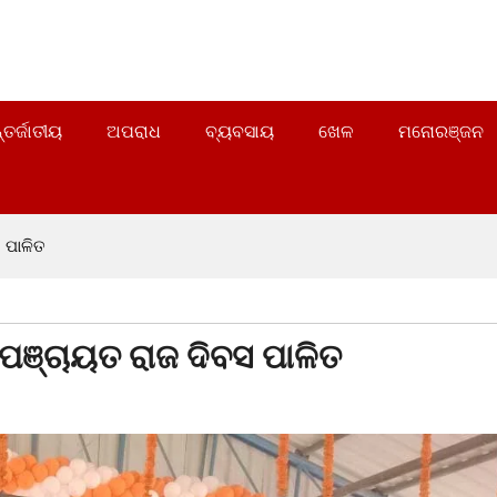
୍ତର୍ଜାତୀୟ
ଅପରାଧ
ବ୍ୟବସାୟ
ଖେଳ
ମନୋରଞ୍ଜନ
 ପାଳିତ
ପଞ୍ଚାୟତ ରାଜ ଦିବସ ପାଳିତ