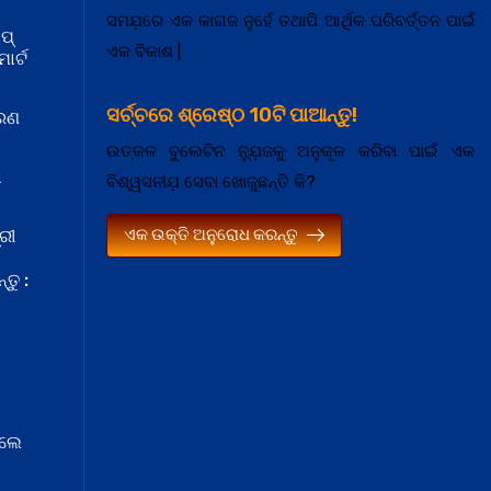
ସମଯ଼ରେ ଏକ କାଗଜ ନୁହେଁ ତଥାପି ଆର୍ଥିକ ପରିବର୍ତ୍ତନ ପାଇଁ
ପ୍
ଏକ ବିକାଶ |
ାର୍ଟ
ସର୍ଚ୍ଚରେ ଶ୍ରେଷ୍ଠ 10ଟି ପାଆନ୍ତୁ!
କରଣ
ଉତ୍କଳ ବୁଲେଟିନ ନ୍ଯ଼ୁଜକୁ ଅନୁକୂଳ କରିବା ପାଇଁ ଏକ
ା
ବିଶ୍ୱସନୀଯ଼ ସେବା ଖୋଜୁଛନ୍ତି କି?
ଏକ ଉକ୍ତି ଅନୁରୋଧ କରନ୍ତୁ
ରୀ
ତୁ :
େଲେ