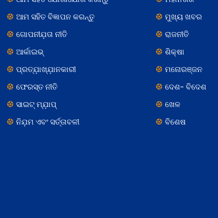
ଆମ ସହିତ ବିଜ୍ଞାପନ କରନ୍ତୁ
ମୁଖ୍ୟ ଖବର
ଗୋପନୀଯ଼ତା ନୀତି
ରାଜନୀତି
ଆର୍କାଇଭ୍
ଶିକ୍ଷା
ପ୍ରତ୍ଯ଼ାଖ୍ଯ଼ାନକାରୀ
ମନୋରଞ୍ଜନ
ଫେରସ୍ତ ନୀତି
ଦେଶ- ବିଦେଶ
ସାଇଟ୍ ମ୍ଯ଼ାପ୍
ଖେଳ
ନିଯ଼ମ ଏବଂ ସର୍ତ୍ତାବଳୀ
ବିଶେଷ