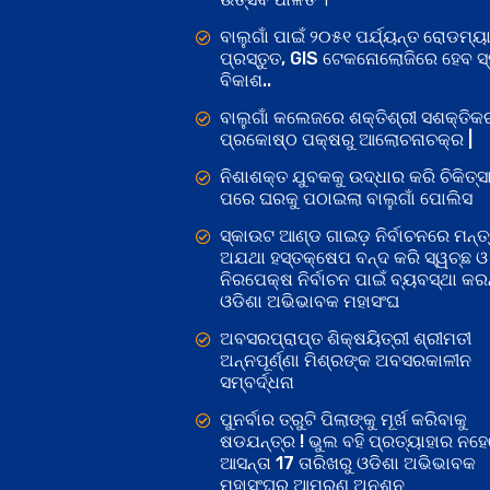
ବାଲୁଗାଁ ପାଇଁ ୨୦୫୧ ପର୍ଯ୍ୟନ୍ତ ରୋଡମ୍ୟା
ପ୍ରସ୍ତୁତ, GIS ଟେକନୋଲୋଜିରେ ହେବ ସ୍ମ
ବିକାଶ..
ବାଲୁଗାଁ କଲେଜରେ ଶକ୍ତିଶ୍ରୀ ସଶକ୍ତି
ପ୍ରକୋଷ୍ଠ ପକ୍ଷରୁ ଆଲୋଚନାଚକ୍ର |
ନିଶାଶକ୍ତ ଯୁବକକୁ ଉଦ୍ଧାର କରି ଚିକିତ୍ସ
ପରେ ଘରକୁ ପଠାଇଲା ବାଲୁଗାଁ ପୋଲିସ
ସ୍କାଉଟ ଆଣ୍ଡ ଗାଇଡ଼ ନିର୍ବାଚନରେ ମନ୍ତ୍
ଅଯଥା ହସ୍ତକ୍ଷେପ ବନ୍ଦ କରି ସ୍ୱଚ୍ଛ ଓ
ନିରପେକ୍ଷ ନିର୍ବାଚନ ପାଇଁ ବ୍ୟବସ୍ଥା କରନ୍
ଓଡିଶା ଅଭିଭାବକ ମହାସଂଘ
ଅବସରପ୍ରାପ୍ତ ଶିକ୍ଷୟିତ୍ରୀ ଶ୍ରୀମତୀ
ଅନ୍ନପୂର୍ଣ୍ଣା ମିଶ୍ରଙ୍କ ଅବସରକାଳୀନ
ସମ୍ବର୍ଦ୍ଧନା
ପୁନର୍ବାର ତ୍ରୁଟି ପିଲାଙ୍କୁ ମୂର୍ଖ କରିବାକୁ
ଷଡଯନ୍ତ୍ର ! ଭୁଲ ବହି ପ୍ରତ୍ୟାହାର ନହ
ଆସନ୍ତା 17 ତାରିଖରୁ ଓଡିଶା ଅଭିଭାବକ
ମହାସଂଘର ଆମରଣ ଅନଶନ