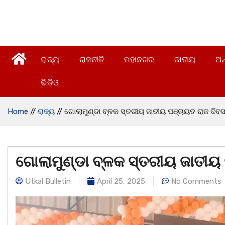
ରାଜ୍ୟ
ରାଜନୀତି
ମହାନଗର
ଜାତୀୟ
ଅନ
ଭିଡିଓ
Home
//
ରାଜ୍ୟ
//
ଗୋଲାମୁଣ୍ଡା ବ୍ଳକ ସ୍ତରୀୟ ଜାତୀୟ ପଞ୍ଚାୟତ ରାଜ ଦିବସ
ଗୋଲାମୁଣ୍ଡା ବ୍ଳକ ସ୍ତରୀୟ ଜାତୀୟ 
Utkal Bulletin
April 25, 2025
No Comments