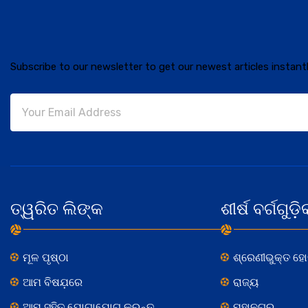
Subscribe to our newsletter to get our newest articles instantl
ତ୍ୱରିତ ଲିଙ୍କ
ଶୀର୍ଷ ବର୍ଗଗୁଡ଼ି
ମୂଳ ପୃଷ୍ଠା
ଶ୍ରେଣୀଭୁକ୍ତ ହ
ଆମ ବିଷଯ଼ରେ
ରାଜ୍ୟ
ଆମ ସହିତ ଯୋଗାଯୋଗ କରନ୍ତୁ
ମହାନଗର