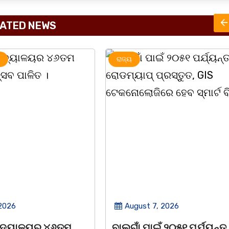
ATED NEWS
ରାଜ୍ୟ
 2026
August 7, 2026
 ୨୦୫୧ ପର୍ଯ୍ୟନ୍ତ
ବାଲୁଗାଁ କଲେଜରେ ଶକ୍ତିଶ୍ରୀ