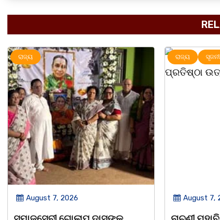
REL
ରାଜ୍ୟ
ସୃଜନୀ
ରାଜ୍ୟ
August 7, 2026
August 7,
ନାଚୁଣୀ ମହାବିଦ୍ୟାଳୟର ୪୬ତମ
ବାଲୁଗାଁ ପାଇଁ