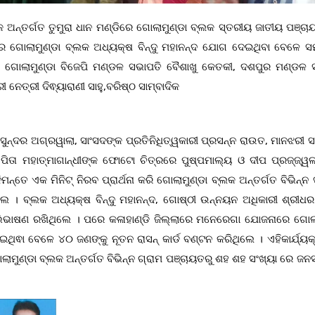
ଲକ ଅନ୍ତର୍ଗତ ତୁମୁରା ଧାନ ମଣ୍ଡିରେ ଗୋଲାମୁଣ୍ଡା ବ୍ଲକ ସ୍ତରୀୟ ଜାତୀୟ ପଞ୍ଚା
େ ଗୋଲାମୁଣ୍ଡା ବ୍ଲକ ଅଧ୍ୟକ୍ଷ ବିନ୍ଦୁ ମହାନନ୍ଦ ଯୋଗ ଦେଇଥିବା ବେଳେ ସମ
, ଗୋଲାମୁଣ୍ଡା ବିଜେପି ମଣ୍ଡଳ ସଭାପତି ବୈଶାଖୁ କେତକୀ, ଦଶପୁର ମଣ୍ଡଳ 
 ନେତ୍ରୀ ଦିଵ୍ୟାରାଣୀ ସାହୁ,ବରିଷ୍ଠ ସାମ୍ବାଦିକ
ସୁନ୍ଦର ଅଗ୍ରୱାଲା, ସାଂସଦଙ୍କ ପ୍ରତିନିଧିତ୍ୱକାରୀ ପ୍ରସନ୍ନ ରାଉତ, ମାନଝରୀ 
ିତା ମହାତ୍ମାଗାନ୍ଧୀଙ୍କ ଫୋଟୋ ଚିତ୍ରରେ ପୁଷ୍ପମାଲ୍ୟ ଓ ଦୀପ ପ୍ରଜ୍ଜ୍ୱ
 ଏକ ମିନିଟ୍ ନିରବ ପ୍ରାର୍ଥନା କରି ଗୋଲାମୁଣ୍ଡା ବ୍ଲକ ଅନ୍ତର୍ଗତ ବିଭିନ୍ନ ସ
ଲେ । ବ୍ଲକ ଅଧ୍ୟକ୍ଷ ବିନ୍ଦୁ ମହାନନ୍ଦ, ଗୋଷ୍ଠୀ ଉନ୍ନୟନ ଅଧିକାରୀ ଶ୍ରୀଧର
ଅଭିଭାଷଣ ରଖିଥିଲେ । ପରେ କଳାହାଣ୍ଡି ଜିଲ୍ଲାରେ ମନେରେଗା ଯୋଜନାରେ ଗୋଲା
ଥିଵା ବେଳେ ୪୦ ଜଣଙ୍କୁ ନୂତନ ରାସନ୍ କାର୍ଡ ବଣ୍ଟନ କରିଥିଲେ । ଏହିକାର୍ଯ୍ୟ
ାମୁଣ୍ଡା ବ୍ଲକ ଅନ୍ତର୍ଗତ ବିଭିନ୍ନ ଗ୍ରାମ ପଞ୍ଚାୟତରୁ ଶହ ଶହ ସଂଖ୍ୟା ରେ ଜନ