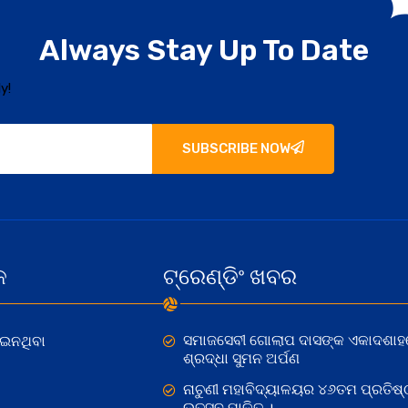
Always Stay Up To Date
y!
SUBSCRIBE NOW
କ
ଟ୍ରେଣ୍ଡିଂ ଖବର
ସମାଜସେବୀ ଗୋଲାପ ଦାସଙ୍କ ଏକାଦଶାହ
ୋଇନଥିବା
ଶ୍ରଦ୍ଧା ସୁମନ ଅର୍ପଣ
ନାଚୁଣୀ ମହାବିଦ୍ୟାଳୟର ୪୬ତମ ପ୍ରତିଷ୍
ଉତ୍ସବ ପାଳିତ ।