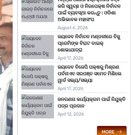
କରି ସ୍ୱଚ୍ଛ ଓ ନିରପେକ୍ଷ ନିର୍ବାଚନ
ପାଇଁ ବ୍ୟବସ୍ଥା କରନ୍ତୁ : ଓଡିଶା
ଅଭିଭାବକ ମହାସଂଘ
August 6, 2026
ଜୟଦେବ ନିର୍ବାଚନ ମଣ୍ଡଳୀରେ ବିଜୁ
ପ୍ରେମିଙ୍କ ବିରାଟ ବାଇକ୍
ଶୋଭାଯାତ୍ରା
April 17, 2026
ଜୟଦେବ ବିଜେପି ପକ୍ଷରୁ ମିଶ୍ରଣ
ପର୍ବନାଏବ ସରପଞ୍ଚ ସମେତ ମିଶିଲେ
ୱାର୍ଡ ସଭ୍ୟ/ସଭ୍ୟା
April 17, 2026
ଜନଗଣନା କାର୍ଯ୍ୟକ୍ରମ ପାଇଁ ନିଯୁକ୍ତି
ପତ୍ର ପ୍ରଦାନ
April 12, 2026
MORE