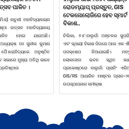
ପ୍ରସ୍ତୁତ, GIS
ସଶକ୍ତିକରଣ ପ୍ରକୋଷ୍ଠ ପକ୍
େ ହେବ ସ୍ମାର୍ଟ
ଆଲୋଚନାଚକ୍ର |
ଚିଲିକା, ୭। ୮: ବାଲୁଗାଁ ମହାବିଦ୍ୟାଳୟ ଶ
ାଲୁଗାଁ ଅଞ୍ଚଳର ସୁପରିକଳ୍ପିତ
ସଶକ୍ତିକରଣ ପ୍ରକୋଷ୍ଠ ପ
କାଶ ଦିଗରେ ଆଉ ଏକ ଐତିହାସିକ
ଛାତ୍ରୀମାନଙ୍କ ସୁରକ୍ଷା, ଶୃଙ
ିଆଯାଇଛି। ମଙ୍ଗଳବାର
ସଶକ୍ତିକରଣ କାର୍ଯ୍ୟକ୍ରମ ସମ୍ପର୍
ନ ସ୍ଥିତ କାର୍ଯ୍ୟାଳୟ
ଆଲୋଚନାଚକ୍ର ଅଧ୍ୟକ୍ଷ ଡକ୍ଟର ଲ
ଲୁଗାଁ ପ୍ଲାନିଂ ଏରିଆ ପାଇଁ
ସୁବୁଦ୍ଧିଙ୍କ ସଭାପତିତ୍ୱରେ ଅନ
ତ ମାଷ୍ଟର ପ୍ଲାନ–୨୦୫୧ ର
ହୋଇଯାଇଛି।ଉକ୍ତ କାର୍ଯ୍ୟକ୍ରମରେ ଯୁ
ୀକ୍ଷା
ଅଧ୍ୟକ୍ଷ ସୁବାସ ଚନ୍ଦ୍ର