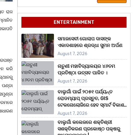
ୟତ ରାଜ
୍ମାନିତ
ENTERTAINMENT
ସଭାପତି
ସମାଜସେବୀ ଗୋଲାପ ଦାସଙ୍କ
ଏକାଦଶାହରେ ଶ୍ରଦ୍ଧା ସୁମନ ଅର୍ପଣ
August 7, 2026
ସରପଞ୍ଚ
ନାଚୁଣୀ ମହାବିଦ୍ୟାଳୟର ୪୬ତମ
ଳନ କରି
ପ୍ରତିଷ୍ଠା ଉତ୍ସବ ପାଳିତ ।
୍ଥାନରୁ
August 7, 2026
 ପଣ୍ଡା
ବାଲୁଗାଁ ପାଇଁ ୨୦୫୧ ପର୍ଯ୍ୟନ୍ତ
ମୁଣ୍ଡା
ରୋଡମ୍ୟାପ୍ ପ୍ରସ୍ତୁତ, GIS
କ୍ରମରେ
ଟେକନୋଲୋଜିରେ ହେବ ସ୍ମାର୍ଟ ବିକାଶ..
ସାଧାରଣ
August 7, 2026
ବାଲୁଗାଁ କଲେଜରେ ଶକ୍ତିଶ୍ରୀ
ସଶକ୍ତିକରଣ ପ୍ରକୋଷ୍ଠ ପକ୍ଷରୁ