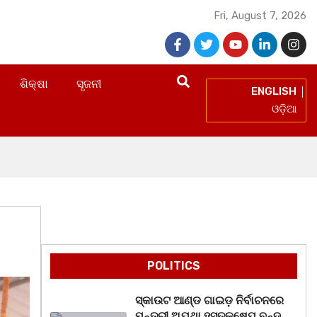
Fri, August 7, 2026
ଶିକ୍ଷା
ସୃଜନୀ
ENGLISH
ଓଡ଼ିଆ
POLITICS
ସ୍କାଉଟ ଆଣ୍ଡ ଗାଇଡ଼ ନିର୍ବାଚନରେ
ମନ୍ତ୍ରୀ ଅଯଥା ହସ୍ତକ୍ଷେପ ବନ୍ଦ