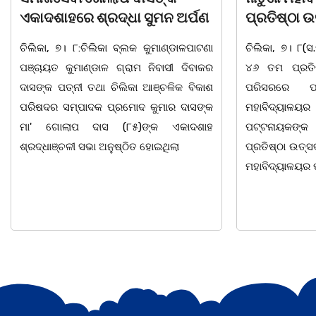
ପ୍ରତିଷ୍ଠା ଉତ୍ସବ ପାଳିତ ।
ରୋଡମ୍ୟାପ୍ 
ଟେକନୋଲୋଜିର
ଚିଲିକା, ୭। ୮(ସ.ମି.ସ) ନାଚୁଣୀ ମହାବିଦ୍ୟାଳୟର
ବିକାଶ..
୪୬ ତମ ପ୍ରତିଷ୍ଠା ଉତ୍ସବ ମହାବିଦ୍ୟାଳୟ
ପରିସରରେ ପାଳିତ ହୋଇ ଯାଇଅଛି।
ଚିଲିକା, ୭।୮:ବ
ମହାବିଦ୍ୟାଳୟର ଅଧ୍ୟକ୍ଷ ଡଃ ସୁନୀଲ କୁମାର
ଏବଂ ସ୍ଥାୟୀ ବି
ପଟ୍ଟନାୟକଙ୍କ ପୈ।ରୋହିତ୍ୟରେ ଅନୁଷ୍ଠିତ
ପଦକ୍ଷେପ ନ
ପ୍ରତିଷ୍ଠା ଉତ୍ସବ ସଭାରେ ମୁଖ୍ୟ ଅତିଥି ଭାବେ
ଲୋକସେବା ଭବ
ମହାବିଦ୍ୟାଳୟର ପ୍ରତିଷ୍ଠାତା
ପ୍ରକୋଷ୍ଠରେ ବା
GIS/RS ଆଧାରି
ଉପସ୍ଥାପନାର ସମ