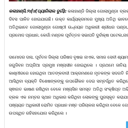
କଳାହାଣ୍ଡି,୨୪|୪(ପ୍ୟାରିଲାଲ ଦୁର୍ଗା):
କଳାହାଣ୍ଡି ଜିଲ୍ଲା ଗୋଲାମୁଣ୍ଡା ବ୍
ଦିବସ ପାଳିତ ହୋଇଯାଇଛି। ଉକ୍ତ କାର୍ଯ୍ୟକ୍ରମରେ ମୁଖ୍ୟ ଅତିଥି ଭାବର
ଅତିଥିଭାବେ ଗୋଲାମୁଣ୍ଡା ଗୋଷ୍ଠୀ ଉନ୍ନୟନ ଅଧିକାରୀ ଶ୍ରୀଧର ପଣ୍ଡା
ପ୍ରମୋଦ ପ୍ରଧାନ, କେଗାଁ ମଣ୍ଡଳ ପୂର୍ବତ୍ତନ ସଭାପତି ଦୁର୍ବାକ୍ଷ ପଟେଲ,ନାରୀ
ଦାମୋଦର ଦାସ, ପୂର୍ବତନ ଜିଲ୍ଲା ପରିଷଦ ବୃଷଭ ନାଏକ, ସମାଜ ସେବୀ ଶ୍ୟାମ
ଜଗୁଜିବନ ଅଘ୍ରିଆ ପ୍ରମୁଖ ମଞ୍ଚାସୀନ ହୋଇଥିଲେ । ପ୍ରଥମେ ଜାତିୟ ପ
କାଶ୍ମୀରରେ ହୋଇଥିବା ଆତଙ୍କବାଦୀ ଆକ୍ରମଣରେ ମୃତକଙ୍କ ସଦଗତି ନିମନ୍ତେ
ଆସିଥିବା ବ୍ୟକ୍ତି ବିଶେଷଙ୍କଙ୍କୁ ଉପଢୌକନ ଦେଇ ସମ୍ବର୍ଦ୍ଧିତ କରିଥି
ସ୍ଵାଗତ ଭାଷଣ ରଖିଥିବା ବେଳେ ମଞ୍ଚାସିନ ସମସ୍ତ ଅତିଥି ସଂକ୍ଷିପ୍ତ 
ବ୍ଲକ ଏକ ନମ୍ବର ସ୍ଥାନ ଅଧିକାର କରିଥିବା ଲୋକଙ୍କୁ ପୁରସ୍କୃତ କରାଯାଇ
ପଞ୍ଚାୟତ ଅଧିକାରୀ ରୋମିତ ପ୍ରଧାନ ମଞ୍ଚ ପରିଚାଳନା କରିଥିବା ବେଳେ ଗୋଲ
ଉପସ୍ଥିତ ରହିସହଯୋଗ କରିଥିଲେ ।