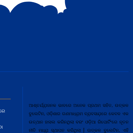
ଆଶ୍ଚର୍ଯ୍ଯ଼ଜନକ ଭାବରେ ଅନେକ ପ୍ରଥମ ସହିତ, ଉତ୍କଳ
ରେ
ବୁଲେଟିନ, ଓଡ଼ିଶାର ଗଣମାଧ୍ଯ଼ମ ବ୍ଯ଼ବସାଯ଼ରେ କେବଳ ଏକ
ଉତ୍ଥାନ ହାସଲ କରିନଥିଲା ବରଂ ଓଡ଼ିଆ ରିପୋର୍ଟିଂରେ ନୂତନ
ଠା
ନୀତି ମଧ୍ଯ଼ ସ୍ଥାପନ କରିଥିଲା | ଉତ୍କଳ ବୁଲେଟିନ, ଏହି