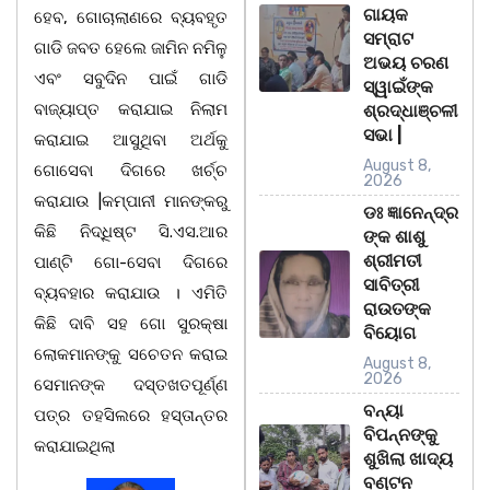
ଗାୟକ
ହେବ, ଗୋଚାଲାଣରେ ବ୍ୟବହୃତ
ସମ୍ରାଟ
ଗାଡି ଜବତ ହେଲେ ଜାମିନ ନମିଳୁ
ଅଭୟ ଚରଣ
ଏବଂ ସବୁଦିନ ପାଇଁ ଗାଡି
ସ୍ୱାଇଁଙ୍କ
ବାଜ୍ୟାପ୍ତ କରାଯାଇ ନିଲାମ
ଶ୍ରଦ୍ଧାଞ୍ଚଳୀ
ସଭା |
କରାଯାଇ ଆସୁଥିବା ଅର୍ଥକୁ
August 8,
ଗୋସେବା ଦିଗରେ ଖର୍ଚ୍ଚ
2026
କରାଯାଉ |କମ୍ପାନୀ ମାନଙ୍କରୁ
ଡଃ ଜ୍ଞାନେନ୍ଦ୍ର
କିଛି ନିଦ୍ଧିଷ୍ଟ ସି.ଏସ.ଆର
ଙ୍କ ଶାଶୁ
ଶ୍ରୀମତୀ
ପାଣ୍ଟି ଗୋ-ସେବା ଦିଗରେ
ସାବିତ୍ରୀ
ବ୍ୟବହାର କରାଯାଉ । ଏମିତି
ରାଉତଙ୍କ
କିଛି ଦାବି ସହ ଗୋ ସୁରକ୍ଷା
ବିୟୋଗ
ଲୋକମାନଙ୍କୁ ସଚେତନ କରାଇ
August 8,
2026
ସେମାନଙ୍କ ଦସ୍ତଖତପୂର୍ଣ୍ଣ
ବନ୍ୟା
ପତ୍ର ତହସିଲରେ ହସ୍ତାନ୍ତର
ବିପନ୍ନଙ୍କୁ
କରାଯାଇଥିଲା
ଶୁଖିଲା ଖାଦ୍ୟ
ବଣ୍ଟନ