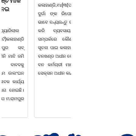
କଳାହାଣ୍ଡି,୧୪|୩(ପ୍ୟାରିଲାଲ
ଭୁବନେଶ୍ୱର, 08/03/ 26:
ଦୁର୍ଗା ଙ୍କ ରିପୋର୍ଟ):ବେଆଇନ
ସାମାଜିକ ଅନୁଷ୍ଠାନ "ସଶକ୍ତ
ଭାବେ ବନ୍ୟଜନ୍ତୁ ଙ୍କ ର ଶିକାର
ଓଡିଶା"ପକ୍ଷରୁ ସ୍ଥାନୀୟ
କରି ବ୍ୟବସାୟ ଚାଲୁଥିବା
ସିଆରପି ସ୍ଥିତ କାର୍ଯ୍ୟାଳୟ
ସମ୍ପର୍କରେ କୌଣସି ସୂତ୍ରରୁ
ଠାରେ "ବିଶ୍ୱ ମହିଳା ଦିବସ
ସୂଚନା ପାଇ କଳାହାଣ୍ଡି ଉତ୍ତର
-2026 ଆବାହକ ବିଜୟ କୁମାର
ବନଖଣ୍ଡ ଅଧୀନ କେଗାଁ ରେଞ୍ଜର
ପ୍ରଧାନଙ୍କ ସଂଯୋଜନା ଓ
ବନ କର୍ମଚାରୀ ମାନେ ଗରଗାବ
ସଭାପତିତ୍ବ ରେ ଅନୁଷ୍ଠିତ
ସେକ୍ସନ ଅଧୀନ କାନ୍ଦୁଲଝର
ହୋଇ ଯାଇଛି l ମହିଳା
ସଶକ୍ତିକରଣ