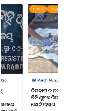
ଅପରାଧ
ରାଜ୍ୟ
ରାଜ୍ୟ
March 14, 2026
March 8, 2026
ଚିତାବାଘ ର ନଖ ଜବତ
ସଶକ୍ତ ଓଡିଶା ପକ୍ଷରୁ
ତିନି ଯୁବକ ଗିରଫ ଓ
ବିଶ୍ୱ ମହିଳା ଦିବସ
କୋର୍ଟ ଚାଲାଣ
ଅନୁଷ୍ଠିତ