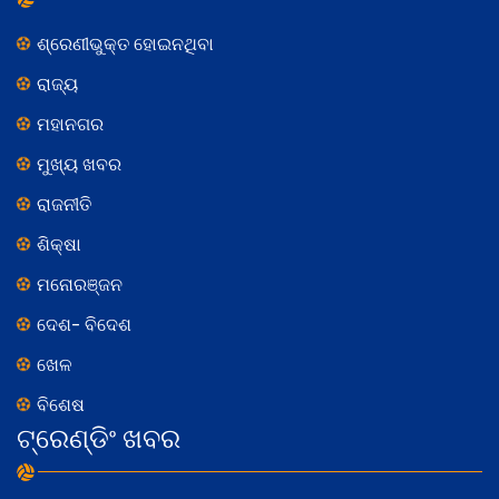
ଶ୍ରେଣୀଭୁକ୍ତ ହୋଇନଥିବା
ରାଜ୍ୟ
ମହାନଗର
ମୁଖ୍ୟ ଖବର
ରାଜନୀତି
ଶିକ୍ଷା
ମନୋରଞ୍ଜନ
ଦେଶ- ବିଦେଶ
ଖେଳ
ବିଶେଷ
ଟ୍ରେଣ୍ଡିଂ ଖବର