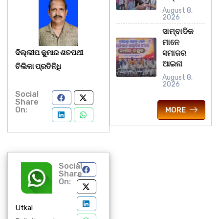
August 8,
2026
ସାମ୍ବାଦିକ
ମାନେ
ଦିଲ୍ଲୀପ କୁମାର ଶତପଥୀ
ସମାଜର
ଆଇନା
ଚିଲିକା ପ୍ରତିନିଧି
August 8,
2026
Social
Share
On:
MORE
Social
Share
On:
Utkal