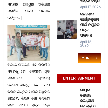
ସଭ୍ୟ/ସଭ୍ୟା
ସମ୍ମାନ ଆହ୍ୱାନ ଅଭିଯାନ
April 17, 2026
ପ୍ରାର୍ଥନା ପତ୍ର ପ୍ରଦାନ
ଜନଗଣନା
କରିଥିଲେ |
କାର୍ଯ୍ୟକ୍ରମ
ପାଇଁ ନିଯୁକ୍ତି
ପତ୍ର
ପ୍ରଦାନ
April 12,
2026
MORE
ବିଭିନ୍ନ ପଂଚାୟତ ଏବଂ ଗ୍ରାମୀଣ
ସ୍ତରରୁ ଗୋ ସେବାରେ ଥିବା
ଭାଇମାନେ ସ୍ଥାନୀୟ
ENTERTAINMENT
ଜନସାଧାରଣଙ୍କୁ ଗୋ ମାତା
ଗାୟକ
କିଭଳି ରାଷ୍ଟ୍ର ମାତାର ଅଧିକାର
ଶେଖର
ପାଇବେ, କିଭଳି ଗୋ ତସ୍କରୀ
ଜଗନ୍ନାଥ
ଏବଂ ଗୋମାତା ହତ୍ୟା ବନ୍ଦ
ବେହେରା ଓ