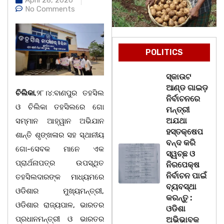
No Comments
POLITICS
ସ୍କାଉଟ
ଆଣ୍ଡ ଗାଇଡ଼
ଚିଲିକା
,୨୮।୪:ବାଣପୁର ତହସିଲ
ନିର୍ବାଚନରେ
ଓ ଚିଲିକା ତହସିଲରେ ଗୋ
ମନ୍ତ୍ରୀ
ଅଯଥା
ସମ୍ମାନ ଆହ୍ୱାନ ଅଭିଯାନ
ହସ୍ତକ୍ଷେପ
ଶାନ୍ତି ଶୃଙ୍ଖଳାର ସହ ସ୍ଥାନୀୟ
ବନ୍ଦ କରି
ଗୋ-ସେବକ ମାନେ ଏକ
ସ୍ୱଚ୍ଛ ଓ
ପ୍ରାର୍ଥନାପତ୍ର ଉପସ୍ଥିତ
ନିରପେକ୍ଷ
ନିର୍ବାଚନ ପାଇଁ
ତହସିଲଦାରଙ୍କ ମାଧ୍ୟମରେ
ବ୍ୟବସ୍ଥା
ଓଡିଶାର ମୁଖ୍ୟମନ୍ତ୍ରୀ,
କରନ୍ତୁ :
ଓଡିଶାର ରାଜ୍ୟପାଳ, ଭାରତର
ଓଡିଶା
ପ୍ରଧାନମନ୍ତ୍ରୀ ଓ ଭାରତର
ଅଭିଭାବକ