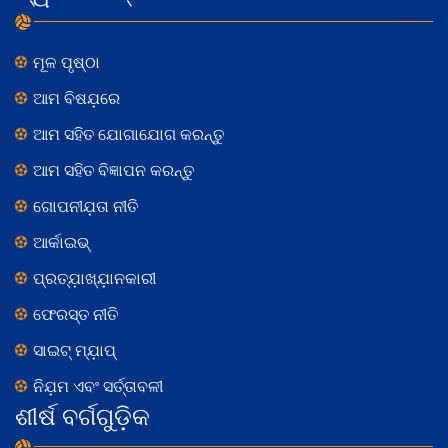
ମୂଳ ପୃଷ୍ଠା
ଆମ ବିଷଯ଼ରେ
ଆମ ସହିତ ଯୋଗାଯୋଗ କରନ୍ତୁ
ଆମ ସହିତ ବିଜ୍ଞାପନ କରନ୍ତୁ
ଗୋପନୀଯ଼ତା ନୀତି
ଆର୍କାଇଭ୍
ପ୍ରତ୍ଯ଼ାଖ୍ଯ଼ାନକାରୀ
ଫେରସ୍ତ ନୀତି
ସାଇଟ୍ ମ୍ଯ଼ାପ୍
ନିଯ଼ମ ଏବଂ ସର୍ତ୍ତାବଳୀ
ଶୀର୍ଷ ବର୍ଗଗୁଡ଼ିକ