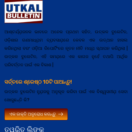
ଆଶ୍ଚର୍ଯ୍ଯ଼ଜନକ ଭାବରେ ଅନେକ ପ୍ରଥମ ସହିତ, ଉତ୍କଳ ବୁଲେଟିନ,
ଓଡ଼ିଶାର ଗଣମାଧ୍ଯ଼ମ ବ୍ଯ଼ବସାଯ଼ରେ କେବଳ ଏକ ଉତ୍ଥାନ ହାସଲ
କରିନଥିଲା ବରଂ ଓଡ଼ିଆ ରିପୋର୍ଟିଂରେ ନୂତନ ନୀତି ମଧ୍ଯ଼ ସ୍ଥାପନ କରିଥିଲା |
ଉତ୍କଳ ବୁଲେଟିନ, ଏହି ସମଯ଼ରେ ଏକ କାଗଜ ନୁହେଁ ତଥାପି ଆର୍ଥିକ
ପରିବର୍ତ୍ତନ ପାଇଁ ଏକ ବିକାଶ |
ସର୍ଚ୍ଚରେ ଶ୍ରେଷ୍ଠ 10ଟି ପାଆନ୍ତୁ!
ଉତ୍କଳ ବୁଲେଟିନ ନ୍ଯ଼ୁଜକୁ ଅନୁକୂଳ କରିବା ପାଇଁ ଏକ ବିଶ୍ୱସନୀଯ଼ ସେବା
ଖୋଜୁଛନ୍ତି କି?
ଏକ ଉକ୍ତି ଅନୁରୋଧ କରନ୍ତୁ
ତ୍ୱରିତ ଲିଙ୍କ