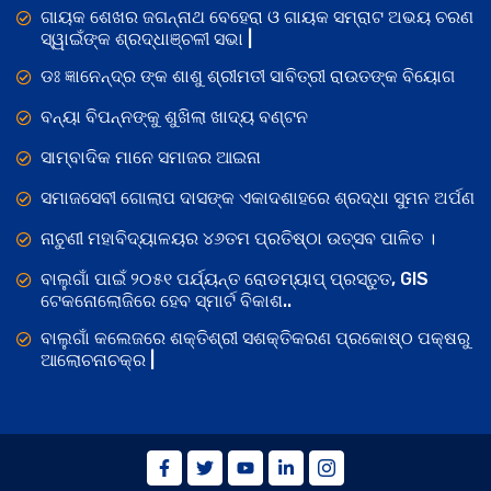
ଗାୟକ ଶେଖର ଜଗନ୍ନାଥ ବେହେରା ଓ ଗାୟକ ସମ୍ରାଟ ଅଭୟ ଚରଣ
ସ୍ୱାଇଁଙ୍କ ଶ୍ରଦ୍ଧାଞ୍ଚଳୀ ସଭା |
ଡଃ ଜ୍ଞାନେନ୍ଦ୍ର ଙ୍କ ଶାଶୁ ଶ୍ରୀମତୀ ସାବିତ୍ରୀ ରାଉତଙ୍କ ବିୟୋଗ
ବନ୍ୟା ବିପନ୍ନଙ୍କୁ ଶୁଖିଲା ଖାଦ୍ୟ ବଣ୍ଟନ
ସାମ୍ବାଦିକ ମାନେ ସମାଜର ଆଇନା
ସମାଜସେବୀ ଗୋଲାପ ଦାସଙ୍କ ଏକାଦଶାହରେ ଶ୍ରଦ୍ଧା ସୁମନ ଅର୍ପଣ
ନାଚୁଣୀ ମହାବିଦ୍ୟାଳୟର ୪୬ତମ ପ୍ରତିଷ୍ଠା ଉତ୍ସବ ପାଳିତ ।
ବାଲୁଗାଁ ପାଇଁ ୨୦୫୧ ପର୍ଯ୍ୟନ୍ତ ରୋଡମ୍ୟାପ୍ ପ୍ରସ୍ତୁତ, GIS
ଟେକନୋଲୋଜିରେ ହେବ ସ୍ମାର୍ଟ ବିକାଶ..
ବାଲୁଗାଁ କଲେଜରେ ଶକ୍ତିଶ୍ରୀ ସଶକ୍ତିକରଣ ପ୍ରକୋଷ୍ଠ ପକ୍ଷରୁ
ଆଲୋଚନାଚକ୍ର |