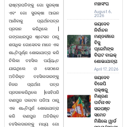
ମହାସଂଘ
ରାଷ୍ଟ୍ରପତିଙ୍କୁ ଗୋ ସୁରକ୍ଷା
August 6,
ଏବଂ ଗୋ ସୁରକ୍ଷା ଆଇନ
2026
ଆଣିବାକୁ ପ୍ରାର୍ଥନପତ୍ର
ଜୟଦେବ
ପ୍ରଦାନ କରିଥିଲେ |
ନିର୍ବାଚନ
ମଣ୍ଡଳୀରେ
ଗଙ୍ଗାଧରପୁର ଷ୍ଟେସନ ଠାରୁ
ବିଜୁ
ଶତାଧିକ ଗୋସେବକ ମାନେ ଏକ
ପ୍ରେମିଙ୍କ
ଶାନ୍ତିପୂର୍ଣ୍ଣ ଶୋଭାଯାତ୍ରା କରି
ବିରାଟ ବାଇକ୍
ଚିଲିକା ତହସିଲ ପର୍ଯ୍ୟନ୍ତ
ଶୋଭାଯାତ୍ରା
ଯାଇଥିଲେ ଓ ସେଠାରେ
April 17, 2026
ଅତିରିକ୍ତ ତହସିଲଦାରଙ୍କୁ
ଜୟଦେବ
ବିଜେପି
ନିଜର ପ୍ରାର୍ଥନା ପତ୍ର
ପକ୍ଷରୁ
ପ୍ରଦାନକରିଥିଲେ |ସେହିପରି
ମିଶ୍ରଣ
ବାଣପୁର ପଲଟନ ପଡିଆ ଠାରୁ
ପର୍ବନାଏବ
ଏକ ଶାନ୍ତିପୂର୍ଣ ଶୋଭାଯାତ୍ରା
ସରପଞ୍ଚ
ସମେତ
କରି ବାଣପୁର ଅତିରିକ୍ତ
ମିଶିଲେ ୱାର୍ଡ
ତହସିଲଦାରଙ୍କୁ ମଧ୍ୟ ଗୋ