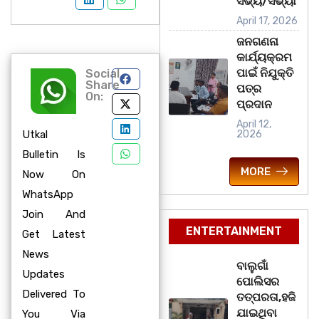
ସଭ୍ୟ/ସଭ୍ୟା
April 17, 2026
ଜନଗଣନା
କାର୍ଯ୍ୟକ୍ରମ
ପାଇଁ ନିଯୁକ୍ତି
Social
Share
ପତ୍ର
On:
ପ୍ରଦାନ
April 12,
Utkal
2026
Bulletin Is
MORE
Now On
WhatsApp
Join And
ENTERTAINMENT
Get Latest
News
ବାଲୁଗାଁ
Updates
ପୋଲିସର
Delivered To
ତତ୍‌ପରତା,ହଜି
ଯାଇଥିବା
You Via