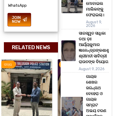
ମୋବାଇଲ
WhatsApp
ମାଲିକଙ୍କୁ
ଫେରାଇଲା।
JOIN
NOW
August 9,
2026
ସାରସ୍ୱତ ସାଧିକା
ତଥା ଡ଼ଃ
ଆର୍ଯ୍ୟକୁମାର
RELATED NEWS
ଜ୍ଞାନେନ୍ଦ୍ରଙ୍କଶାଶୁ
ଶ୍ରୀମତୀ ସାବିତ୍ରୀ
ରାଉତଙ୍କ ବିୟୋଗ
ମହାନଗର
ରାଜ୍ୟ
ରାଜ୍ୟ
ସୃଜନୀ
August 9, 2026
ଗାୟକ
ଶେଖର
ଜଗନ୍ନାଥ
ବେହେରା ଓ
ଗାୟକ
ସମ୍ରାଟ
ଅଭୟ ଚରଣ