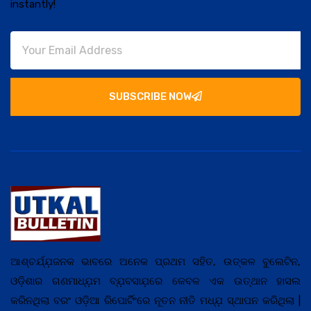
instantly!
SUBSCRIBE NOW
ଆଶ୍ଚର୍ଯ୍ଯ଼ଜନକ ଭାବରେ ଅନେକ ପ୍ରଥମ ସହିତ, ଉତ୍କଳ ବୁଲେଟିନ,
ଓଡ଼ିଶାର ଗଣମାଧ୍ଯ଼ମ ବ୍ଯ଼ବସାଯ଼ରେ କେବଳ ଏକ ଉତ୍ଥାନ ହାସଲ
କରିନଥିଲା ବରଂ ଓଡ଼ିଆ ରିପୋର୍ଟିଂରେ ନୂତନ ନୀତି ମଧ୍ଯ଼ ସ୍ଥାପନ କରିଥିଲା |