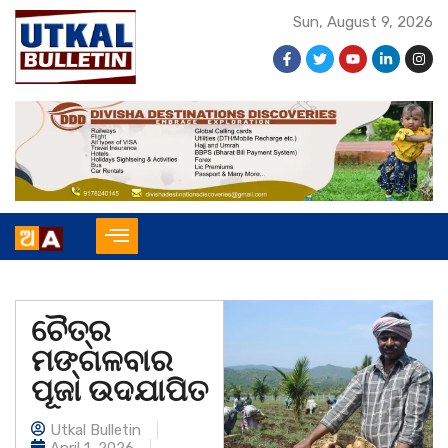
Sun, August 9, 2026
ଚୈତ୍ର
ମଙ୍ଗଳବାର
ପୂଜା ଉଦଯାପିତ
Utkal Bulletin
April 1, 2026