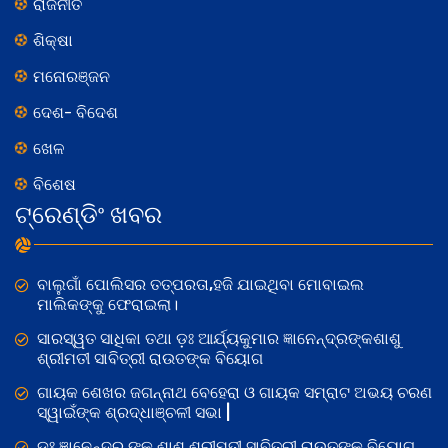
ରାଜନୀତି
ଶିକ୍ଷା
ମନୋରଞ୍ଜନ
ଦେଶ- ବିଦେଶ
ଖେଳ
ବିଶେଷ
ଟ୍ରେଣ୍ଡିଂ ଖବର
ବାଲୁଗାଁ ପୋଲିସର ତତ୍‌ପରତା,ହଜି ଯାଇଥିବା ମୋବାଇଲ
ମାଲିକଙ୍କୁ ଫେରାଇଲା।
ସାରସ୍ୱତ ସାଧିକା ତଥା ଡ଼ଃ ଆର୍ଯ୍ୟକୁମାର ଜ୍ଞାନେନ୍ଦ୍ରଙ୍କଶାଶୁ
ଶ୍ରୀମତୀ ସାବିତ୍ରୀ ରାଉତଙ୍କ ବିୟୋଗ
ଗାୟକ ଶେଖର ଜଗନ୍ନାଥ ବେହେରା ଓ ଗାୟକ ସମ୍ରାଟ ଅଭୟ ଚରଣ
ସ୍ୱାଇଁଙ୍କ ଶ୍ରଦ୍ଧାଞ୍ଚଳୀ ସଭା |
ଡଃ ଜ୍ଞାନେନ୍ଦ୍ର ଙ୍କ ଶାଶୁ ଶ୍ରୀମତୀ ସାବିତ୍ରୀ ରାଉତଙ୍କ ବିୟୋଗ