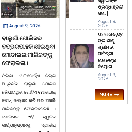
ସ୍ୱାଇଁଙ୍କ
ଶ୍ରଦ୍ଧାଞ୍ଚଳୀ
ସଭା |
August 8,
August 9, 2026
August 8, 2026
2026
ଡଃ ଜ୍ଞାନେନ୍ଦ୍ର
ସାରସ୍ୱତ ସାଧିକା ତଥା
ଗାୟକ ଶେଖର
ଙ୍କ ଶାଶୁ
ଡ଼ଃ ଆର୍ଯ୍ୟକୁମାର
ଜଗନ୍ନାଥ ବେହେରା ଓ
ଶ୍ରୀମତୀ
ସାବିତ୍ରୀ
ଜ୍ଞାନେନ୍ଦ୍ରଙ୍କଶାଶୁ
ଗାୟକ ସମ୍ରାଟ ଅଭୟ
ରାଉତଙ୍କ
ଶ୍ରୀମତୀ ସାବିତ୍ରୀ
ଚରଣ ସ୍ୱାଇଁଙ୍କ
ବିୟୋଗ
ରାଉତଙ୍କ ବିୟୋଗ
ଶ୍ରଦ୍ଧାଞ୍ଚଳୀ ସଭା |
August 8,
2026
ଭୁବନେଶ୍ୱର ତା ୦୮/୦୮/୨୬ :
ଚିଲିକା, ୮। ୮:ଖୋର୍ଦ୍ଧା ଜିଲ୍ଲା
ବରିଷ୍ଠ ରାଜନେତା, ସଂସ୍କୃତି
ବାଣପୁର ବ୍ଲକ ଅନ୍ତର୍ଗତ ନାଚୁଣୀ
MORE
ପୁରୁଷ ଡ଼ଃ ଆର୍ଯ୍ୟ କୁମାର
ଠାରେ ବାଣପୁର ଭଗବତୀ ମଣ୍ଡଳ
ଜ୍ଞାନେନ୍ଦ୍ରଙ୍କ ଶାଶୁ ଶ୍ରୀମତୀ
ପାଲାଗାୟକ ପରିଷଦ ଓ ଜାଗୃତିକା
ସାବିତ୍ରୀ ରାଉତଙ୍କ
ଅନୁଷ୍ଠାନର ମିଳିତ
ଭୁବନେଶ୍ୱରସ୍ଥିତ ଏକ ଘରୋଇ
ଆନୁକୂଲ୍ୟରେ ସ୍ୱର୍ଗତ ଗାୟକ