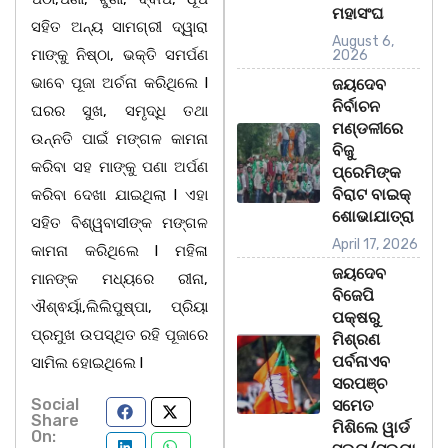
ମହାସଂଘ
ସହିତ ଅନ୍ୟ ସାମଗ୍ରୀ ଦ୍ୱାରା
August 6,
ମାଙ୍କୁ ନିଷ୍ଠା, ଭକ୍ତି ସମର୍ପଣ
2026
ଭାବେ ପୂଜା ଅର୍ଚନା କରିଥିଲେ l
ଜୟଦେବ
ନିର୍ବାଚନ
ଘରର ସୁଖ, ସମୃଦ୍ଧି ତଥା
ମଣ୍ଡଳୀରେ
ଉନ୍ନତି ପାଇଁ ମଙ୍ଗଳ କାମନା
ବିଜୁ
କରିବା ସହ ମାଙ୍କୁ ପଣା ଅର୍ପଣ
ପ୍ରେମିଙ୍କ
ବିରାଟ ବାଇକ୍
କରିବା ଦେଖା ଯାଇଥିଲା l ଏହା
ଶୋଭାଯାତ୍ରା
ସହିତ ବିଶ୍ୱବାସୀଙ୍କ ମଙ୍ଗଳ
April 17, 2026
କାମନା କରିଥିଲେ l ମହିଳା
ଜୟଦେବ
ମାନଙ୍କ ମଧ୍ୟରେ ରୀନା,
ବିଜେପି
ଐଶ୍ଵର୍ୟା,ଲିଲିପୁଷ୍ପା, ପ୍ରିୟା
ପକ୍ଷରୁ
ପ୍ରମୁଖ ଉପସ୍ଥିତ ରହି ପୂଜାରେ
ମିଶ୍ରଣ
ପର୍ବନାଏବ
ସାମିଲ ହୋଇଥିଲେ l
ସରପଞ୍ଚ
Social
ସମେତ
Share
ମିଶିଲେ ୱାର୍ଡ
On: