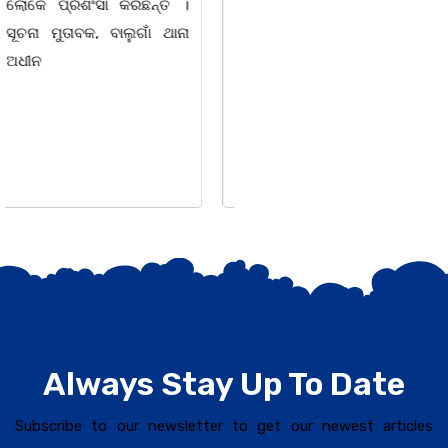
ହସ୍ପିଟାଲରେ ୮୭ ବର୍ଷ ବୟସରେ
ଶେଖର ପଦ୍ମଶ୍ରୀ ଜଗନ୍ନାଥ
ହୃଦଘାତରେ ପରଲୋକ ଘଟିଛି ।
ବେହେରା ଓ ଗାୟକ ସମ୍ରାଟ
ସେ ଜଣେ ଅତ୍ୟନ୍ତ
ଅଭୟ ଚରଣ
Always Stay Up To Date
Subscribe to our newsletter to get our newest articles