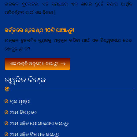
ଉତ୍କଳ ବୁଲେଟିନ, ଏହି ସମଯ଼ରେ ଏକ କାଗଜ ନୁହେଁ ତଥାପି ଆର୍ଥିକ
ପରିବର୍ତ୍ତନ ପାଇଁ ଏକ ବିକାଶ |
ସର୍ଚ୍ଚରେ ଶ୍ରେଷ୍ଠ 10ଟି ପାଆନ୍ତୁ!
ଉତ୍କଳ ବୁଲେଟିନ ନ୍ଯ଼ୁଜକୁ ଅନୁକୂଳ କରିବା ପାଇଁ ଏକ ବିଶ୍ୱସନୀଯ଼ ସେବା
ଖୋଜୁଛନ୍ତି କି?
ଏକ ଉକ୍ତି ଅନୁରୋଧ କରନ୍ତୁ
ତ୍ୱରିତ ଲିଙ୍କ
ମୂଳ ପୃଷ୍ଠା
ଆମ ବିଷଯ଼ରେ
ଆମ ସହିତ ଯୋଗାଯୋଗ କରନ୍ତୁ
ଆମ ସହିତ ବିଜ୍ଞାପନ କରନ୍ତୁ