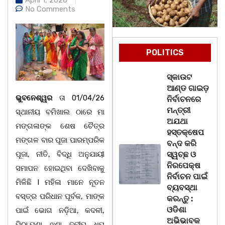
No Comments
POLITICS
ସ୍କାଉଟ
ଆଣ୍ଡ ଗାଇଡ଼
ଭୁବନେଶ୍ୱର
ତା 01/04/26
ନିର୍ବାଚନରେ
ମନ୍ତ୍ରୀ
ସ୍ଥାନୀୟ ବମିଖାଲ ଠାରେ ମା
ଅଯଥା
ମଙ୍ଗଳାଙ୍କ ଶେଷ ଚୈତ୍ର
ହସ୍ତକ୍ଷେପ
ମଙ୍ଗଳ ବାର ପୂଜା ପାରମ୍ପରିକ
ବନ୍ଦ କରି
ପୂଜା, ନୀତି, ବିଦ୍ଧି ଅନୁଯାୟୀ
ସ୍ୱଚ୍ଛ ଓ
ନିରପେକ୍ଷ
ସମାପନ ହୋଇଥିବା ଦେଖିବାକୁ
ନିର୍ବାଚନ ପାଇଁ
ମିଳିଛି l ମହିଳା ମାନେ ନୂତନ
ବ୍ୟବସ୍ଥା
ବସ୍ତ୍ର ପରିଧାନ ପୂର୍ବକ, ମାଙ୍କ
କରନ୍ତୁ :
ଓଡିଶା
ପାଇଁ ଭୋଗ ନଡ଼ିଆ, କଦଳୀ,
ଅଭିଭାବକ
ପିଠା,ପଣା, ଝୁଣା, ଦ୍ବୀପ, ଧୂପ