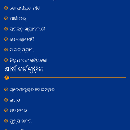
ଗୋପନୀଯ଼ତା ନୀତି
ଆର୍କାଇଭ୍
ପ୍ରତ୍ଯ଼ାଖ୍ଯ଼ାନକାରୀ
ଫେରସ୍ତ ନୀତି
ସାଇଟ୍ ମ୍ଯ଼ାପ୍
ନିଯ଼ମ ଏବଂ ସର୍ତ୍ତାବଳୀ
ଶୀର୍ଷ ବର୍ଗଗୁଡ଼ିକ
ଶ୍ରେଣୀଭୁକ୍ତ ହୋଇନଥିବା
ରାଜ୍ୟ
ମହାନଗର
ମୁଖ୍ୟ ଖବର