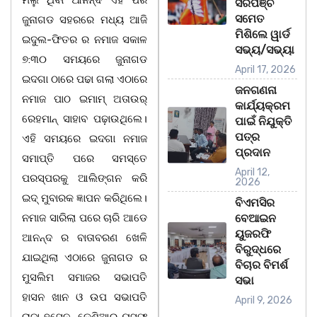
ମିଲୁ ଥିବା ଆନନ୍ଦ ଏହି ପରି
ସରପଞ୍ଚ
ସମେତ
ଜୁନାଗଡ ସହରରେ ମଧ୍ୟ ଆଜି
ମିଶିଲେ ୱାର୍ଡ
ଇଦୁଲ-ଫିତର ର ନମାଜ ସକାଳ
ସଭ୍ୟ/ସଭ୍ୟା
୭:୩୦ ସମୟରେ ଜୁନାଗଡ
April 17, 2026
ଇଦଗା ଠାରେ ପଢା ଗଲା ଏଠାରେ
ଜନଗଣନା
ନମାଜ ପାଠ ଇମାମ୍ ଅତାଉର୍
କାର୍ଯ୍ୟକ୍ରମ
ରେହମାନ୍ ସାହାବ ପଢ଼ାଉଥିଲେ।
ପାଇଁ ନିଯୁକ୍ତି
ପତ୍ର
ଏହି ସମୟରେ ଇଦଗା ନମାଜ
ପ୍ରଦାନ
ସମାପ୍ତି ପରେ ସମସ୍ତେ
April 12,
ପରସ୍ପରକୁ ଆଲିଙ୍ଗନ କରି
2026
ଇଦ୍ ମୁବାରକ ଜ୍ଞାପନ କରିଥିଲେ।
ବିଏମସିର
ନମାଜ ସାରିଲା ପରେ ଚାରି ଆଡେ
ବେଆଇନ
ୟୁଜରଫି
ଆନନ୍ଦ ର ବାତାବରଣ ଖେଳି
ବିରୁଦ୍ଧରେ
ଯାଇଥିଲା ଏଠାରେ ଜୁନାଗଡ ର
ବିଚାର ବିମର୍ଶ
ମୁସଲିମ ସମାଜର ସଭାପତି
ସଭା
ହାସନ ଖାନ ଓ ଉପ ସଭାପତି
April 9, 2026