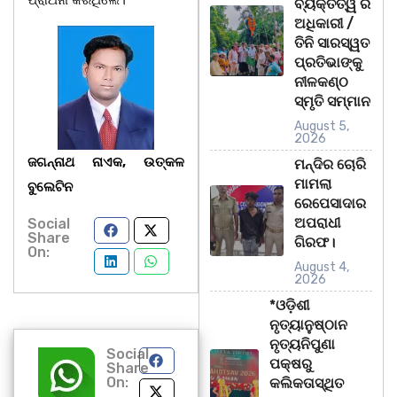
ପ୍ରାର୍ଥନା କରିଥିଲେ।
ବ୍ୟକ୍ତିତ୍ୱ ର
ଅଧିକାରୀ /
ତିନି ସାରସ୍ୱତ
ପ୍ରତିଭାଙ୍କୁ
ନୀଳକଣ୍ଠ
ସ୍ମୃତି ସମ୍ମାନ
August 5,
2026
ଜଗନ୍ନାଥ ନାଏକ,
ଉତ୍କଳ
ମନ୍ଦିର ଚୋରି
ମାମଲା
ବୁଲେଟିନ
ରେପେସାଦାର
ଅପରାଧୀ
Social
Share
ଗିରଫ।
On:
August 4,
2026
*ଓଡ଼ିଶୀ
ନୃତ୍ୟାନୁଷ୍ଠାନ
ନୃତ୍ୟନିପୁଣା
Social
ପକ୍ଷରୁ
Share
On:
କଲିକତାସ୍ଥିତ