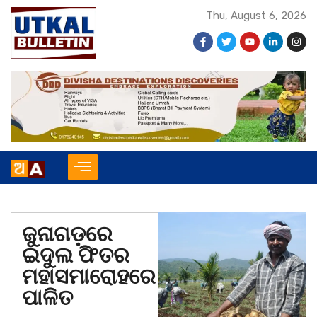
Thu, August 6, 2026
ଜୁନାଗଡ଼ରେ
ଇଦୁଲ ଫିତର
ମହାସମାରୋହରେ
ପାଳିତ