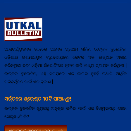
ଆଶ୍ଚର୍ଯ୍ଯ଼ଜନକ ଭାବରେ ଅନେକ ପ୍ରଥମ ସହିତ, ଉତ୍କଳ ବୁଲେଟିନ,
ଓଡ଼ିଶାର ଗଣମାଧ୍ଯ଼ମ ବ୍ଯ଼ବସାଯ଼ରେ କେବଳ ଏକ ଉତ୍ଥାନ ହାସଲ
କରିନଥିଲା ବରଂ ଓଡ଼ିଆ ରିପୋର୍ଟିଂରେ ନୂତନ ନୀତି ମଧ୍ଯ଼ ସ୍ଥାପନ କରିଥିଲା |
ଉତ୍କଳ ବୁଲେଟିନ, ଏହି ସମଯ଼ରେ ଏକ କାଗଜ ନୁହେଁ ତଥାପି ଆର୍ଥିକ
ପରିବର୍ତ୍ତନ ପାଇଁ ଏକ ବିକାଶ |
ସର୍ଚ୍ଚରେ ଶ୍ରେଷ୍ଠ 10ଟି ପାଆନ୍ତୁ!
ଉତ୍କଳ ବୁଲେଟିନ ନ୍ଯ଼ୁଜକୁ ଅନୁକୂଳ କରିବା ପାଇଁ ଏକ ବିଶ୍ୱସନୀଯ଼ ସେବା
ଖୋଜୁଛନ୍ତି କି?
ଏକ ଉକ୍ତି ଅନୁରୋଧ କରନ୍ତୁ