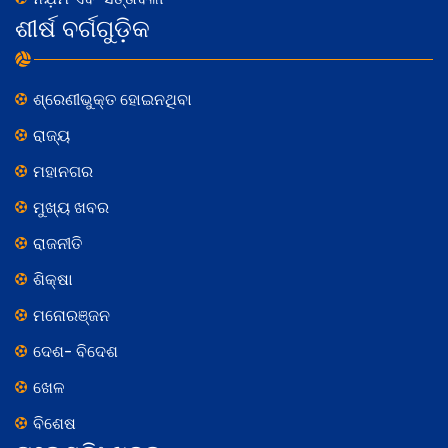
ଶୀର୍ଷ ବର୍ଗଗୁଡ଼ିକ
ଶ୍ରେଣୀଭୁକ୍ତ ହୋଇନଥିବା
ରାଜ୍ୟ
ମହାନଗର
ମୁଖ୍ୟ ଖବର
ରାଜନୀତି
ଶିକ୍ଷା
ମନୋରଞ୍ଜନ
ଦେଶ- ବିଦେଶ
ଖେଳ
ବିଶେଷ