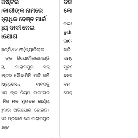
ତିନି ଯୁବକ ଗିରଫ ଓ
ବିଶ୍ୱ ମହିଳା ଦିବସ
କୋର୍ଟ ଚାଲାଣ
ଅନୁଷ୍ଠିତ
କଳାହାଣ୍ଡି,୧୪|୩(ପ୍ୟାରିଲାଲ
ଭୁବନେଶ୍ୱର, 08/03/ 26:
ଦୁର୍ଗା ଙ୍କ ରିପୋର୍ଟ):ବେଆଇନ
ସାମାଜିକ ଅନୁଷ୍ଠାନ "ସଶକ୍ତ
ଭାବେ ବନ୍ୟଜନ୍ତୁ ଙ୍କ ର ଶିକାର
ଓଡିଶା"ପକ୍ଷରୁ ସ୍ଥାନୀୟ
କରି ବ୍ୟବସାୟ ଚାଲୁଥିବା
ସିଆରପି ସ୍ଥିତ କାର୍ଯ୍ୟାଳୟ
ସମ୍ପର୍କରେ କୌଣସି ସୂତ୍ରରୁ
ଠାରେ "ବିଶ୍ୱ ମହିଳା ଦିବସ
ସୂଚନା ପାଇ କଳାହାଣ୍ଡି ଉତ୍ତର
-2026 ଆବାହକ ବିଜୟ କୁମାର
ବନଖଣ୍ଡ ଅଧୀନ କେଗାଁ ରେଞ୍ଜର
ପ୍ରଧାନଙ୍କ ସଂଯୋଜନା ଓ
ବନ କର୍ମଚାରୀ ମାନେ ଗରଗାବ
ସଭାପତିତ୍ବ ରେ ଅନୁଷ୍ଠିତ
ସେକ୍ସନ ଅଧୀନ କାନ୍ଦୁଲଝର
ହୋଇ ଯାଇଛି l ମହିଳା
ସଶକ୍ତିକରଣ