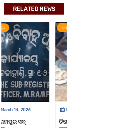
RELATED NEWS
ଅପରାଧ
ରାଜ୍ୟ
ରାଜ୍ୟ
March 14, 2026
March 8, 2026
ଚିତାବାଘ ର ନଖ ଜବତ
ସଶକ୍ତ ଓଡିଶା ପକ୍ଷରୁ