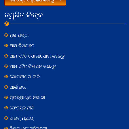
ତ୍ୱରିତ ଲିଙ୍କ
ମୂଳ ପୃଷ୍ଠା
ଆମ ବିଷଯ଼ରେ
ଆମ ସହିତ ଯୋଗାଯୋଗ କରନ୍ତୁ
ଆମ ସହିତ ବିଜ୍ଞାପନ କରନ୍ତୁ
ଗୋପନୀଯ଼ତା ନୀତି
ଆର୍କାଇଭ୍
ପ୍ରତ୍ଯ଼ାଖ୍ଯ଼ାନକାରୀ
ଫେରସ୍ତ ନୀତି
ସାଇଟ୍ ମ୍ଯ଼ାପ୍
ନିଯ଼ମ ଏବଂ ସର୍ତ୍ତାବଳୀ