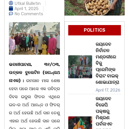
Utkal Bulletin
April 1, 2025
No Comments
POLITICS
ଜୟଦେବ
ନିର୍ବାଚନ
ମଣ୍ଡଳୀରେ
ବିଜୁ
ଭବାନୀପାଟଣା, ୩୧/୦୩,
ପ୍ରେମିଙ୍କ
ଉତ୍କଳ ବୁଲେଟିନ (ଜଗନ୍ନାଥ
ବିରାଟ ବାଇକ୍
ନାଏକ) :
ରମଜାନ ମାସ ଶେଷ
ଶୋଭାଯାତ୍ରା
ହେବା ପରେ ଆସେ ଏକ ପବିତ୍ର
April 17, 2026
ଦିବସ ଇଦୁଲ ଫିତର ଏଥିରେ
ଜୟଦେବ
ଇଦ-ର ଅର୍ଥ ଆନନ୍ଦ ଓ ଫିତର୍
ବିଜେପି
ପକ୍ଷରୁ
ର ଅର୍ଥ ହେଉଛି ଅର୍ଥ ଦାନ ତେଣୁ
ମିଶ୍ରଣ
ଏହାର ଅର୍ଥ ହେଉଛି ଦାନ ପରେ
ପର୍ବନାଏବ