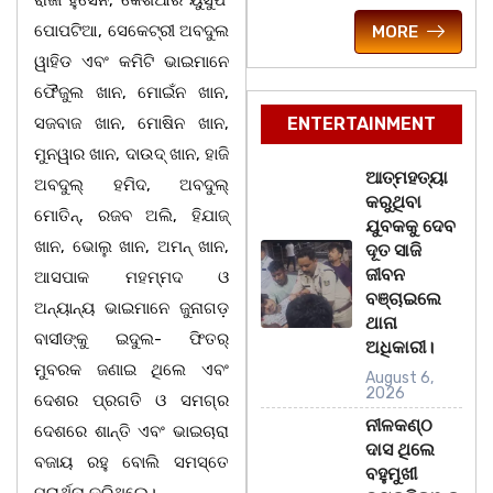
ରାଜା ହୁସେନ, କେଶିଆର ୟୁସୁଫ
ପୋପଟିଆ, ସେକେଟ୍ରୀ ଅବଦୁଲ
MORE
ୱାହିଡ ଏବଂ କମିଟି ଭାଇମାନେ
ଫୈଜୁଲ ଖାନ, ମୋଇଁନ ଖାନ,
ସଜବାଜ ଖାନ, ମୋଷିନ ଖାନ,
ENTERTAINMENT
ମୁନୱାର ଖାନ, ଦାଉଦ୍ ଖାନ, ହାଜି
ଆତ୍ମହତ୍ୟା
ଅବଦୁଲ୍ ହମିଦ, ଅବଦୁଲ୍
କରୁଥିବା
ମୋତିନ୍, ରଜବ ଅଲି, ହିଯାଜ୍
ଯୁବକକୁ ଦେବ
ଖାନ, ଭୋଲୁ ଖାନ, ଅମନ୍ ଖାନ,
ଦୂତ ସାଜି
ଜୀବନ
ଆସପାକ ମହମ୍ମଦ ଓ
ବଞ୍ଚାଇଲେ
ଅନ୍ୟାନ୍ୟ ଭାଇମାନେ ଜୁନାଗଡ଼
ଥାନା
ବାସୀଙ୍କୁ ଇଦୁଲ- ଫିତର୍
ଅଧିକାରୀ।
ମୁବରକ ଜଣାଇ ଥିଲେ ଏବଂ
August 6,
2026
ଦେଶର ପ୍ରଗତି ଓ ସମଗ୍ର
ନୀଳକଣ୍ଠ
ଦେଶରେ ଶାନ୍ତି ଏବଂ ଭାଇଚାରା
ଦାସ ଥିଲେ
ବଜାୟ ରହୁ ବୋଲି ସମସ୍ତେ
ବହୁମୁଖୀ