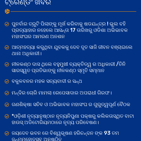
ଟ୍ରେଣ୍ଡିଂ ଖବର
ପୁନର୍ବାର ତ୍ରୁଟି ପିଲାଙ୍କୁ ମୂର୍ଖ କରିବାକୁ ଷଡଯନ୍ତ୍ର ! ଭୁଲ ବହି
ପ୍ରତ୍ୟାହାର ନହେଲେ ଆସନ୍ତା 17 ତାରିଖରୁ ଓଡିଶା ଅଭିଭାବକ
ମହାସଂଘର ଆମରଣ ଅନଶନ
ଆତ୍ମହତ୍ୟା କରୁଥିବା ଯୁବକକୁ ଦେବ ଦୂତ ସାଜି ଜୀବନ ବଞ୍ଚାଇଲେ
ଥାନା ଅଧିକାରୀ।
ନୀଳକଣ୍ଠ ଦାସ ଥିଲେ ବହୁମୁଖୀ ବ୍ୟକ୍ତିତ୍ୱ ର ଅଧିକାରୀ /ତିନି
ସାରସ୍ୱତ ପ୍ରତିଭାଙ୍କୁ ନୀଳକଣ୍ଠ ସ୍ମୃତି ସମ୍ମାନ
ବକୁଳବନର ମହକ ସତ୍ୟବାଦୀ ର ସନ୍ଥ
ମନ୍ଦିର ଚୋରି ମାମଲା ରେପେସାଦାର ଅପରାଧୀ ଗିରଫ।
ଗଣଶିକ୍ଷା ସଚିବ ଓ ଅଭିଭାବକ ମହାସଂଘ ର ଗୁରୁତ୍ୱପୂର୍ଣ ବୈଠକ
*ଓଡ଼ିଶୀ ନୃତ୍ୟାନୁଷ୍ଠାନ ନୃତ୍ୟନିପୁଣା ପକ୍ଷରୁ କଲିକତାସ୍ଥିତ ବାଟା
ହାଉସ୍ ଅଡିଟୋରିୟମଠାରେ ନୃତ୍ୟ ପରିବେଷଣ।
ଜୟଦେବ ଭବନ ରେ ବିଶ୍ୱଭୂଷଣ ହରିଚନ୍ଦନ ଙ୍କ 93 ତମ
ଜନ୍ମମହୋତ୍ସବ ଅନୁଷ୍ଠିତ