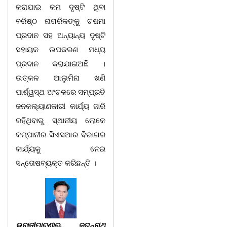
କରାଯାଇ କମ ଦୃଷ୍ଟି ଥିବା
ବରିଷ୍ଠ ନାଗରିକଙ୍କୁ ଚଷମା
ପ୍ରଦାନ ସହ ଅନ୍ୟାନ୍ୟ ଦୃଷ୍ଟି
ସହାୟକ ଉପକରଣ ମଧ୍ୟ
ପ୍ରଦାନ କରାଯାଇଅଛି ।
ଉତ୍କଳ ଆଲୁମିନା ଖଣି
ପାର୍ଶ୍ୱସ୍ଥ ଅଂଚଳରେ ସମ୍ପ୍ରତି
ଜନକଲ୍ୟାଣକାରୀ କାର୍ଯ୍ୟ ଜାରି
ରହିଥିବାରୁ ସ୍ଥାନୀୟ ଲୋକେ
କମ୍ପାନୀର ସିଏସଆର ବିଭାଗର
କାର୍ଯ୍ୟକୁ ନେଇ
ସନ୍ତୋଷବ୍ୟକ୍ତ କରିଛନ୍ତି ।
ଭବାନୀପାଟଣାରୁ, ଜଗନ୍ନାଥ