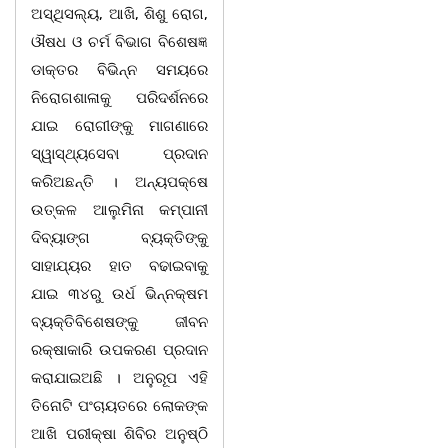
ଅସ୍ଥିସଲ୍ୟ, ଆଖି, ଶିଶୁ ରୋଗ,
ଔଷଧ ଓ ଚର୍ମ ବିଭାଗ ବିଶେଷଜ୍ଞ
ଡାକ୍ତର ବିଭିନ୍ନ ସମୟରେ
ନିରୋଗଶାଳାକୁ ପରିଦର୍ଶନରେ
ଯାଇ ରୋଗୀଙ୍କୁ ମାଗଣାରେ
ସ୍ୱାସ୍ଥ୍ୟସେବା ପ୍ରଦାନ
କରିଅଛନ୍ତି । ଅନ୍ୟପକ୍ଷେ
ଉତ୍କଳ ଆଲୁମିନା କମ୍ପାନୀ
ଦିବ୍ୟାଙ୍ଗ ବ୍ୟକ୍ତିଙ୍କୁ
ସାହାଯ୍ୟର ହାତ ବଢାଇବାକୁ
ଯାଇ ୩୪ରୁ ଉର୍ଧ ଭିନ୍ନକ୍ଷମ
ବ୍ୟକ୍ତିବିଶେଷଙ୍କୁ ଜୀବନ
ରକ୍ଷାକାରି ଉପକରଣ ପ୍ରଦାନ
କରାଯାଇଅଛି । ଅନୁରୂପ ଏହି
ତିନୋଟି ପଂଚାୟତରେ ଲୋକଙ୍କ
ଆଖି ପରୀକ୍ଷା ଶିବିର ଅନୁଷ୍ଠି