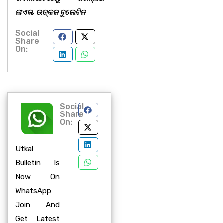
ନାଏକ, ଉତ୍କଳ ବୁଲେଟିନ
Social
Share
On:
Social
Share
On:
Utkal
Bulletin Is
Now On
WhatsApp
Join And
Get Latest