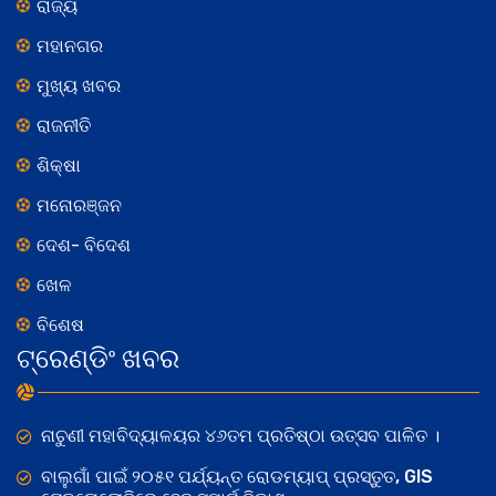
ରାଜ୍ୟ
ମହାନଗର
ମୁଖ୍ୟ ଖବର
ରାଜନୀତି
ଶିକ୍ଷା
ମନୋରଞ୍ଜନ
ଦେଶ- ବିଦେଶ
ଖେଳ
ବିଶେଷ
ଟ୍ରେଣ୍ଡିଂ ଖବର
ନାଚୁଣୀ ମହାବିଦ୍ୟାଳୟର ୪୬ତମ ପ୍ରତିଷ୍ଠା ଉତ୍ସବ ପାଳିତ ।
ବାଲୁଗାଁ ପାଇଁ ୨୦୫୧ ପର୍ଯ୍ୟନ୍ତ ରୋଡମ୍ୟାପ୍ ପ୍ରସ୍ତୁତ, GIS