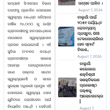
ଉତ୍ସବ ପାଳିତ ।
କମ୍ପାନୀ ସିଏସଆର ବିଭାଗ
ତରଫରୁ ପ୍ରଚଳିତ ମୋବାଇଲ
August 7, 2026
ସ୍ୱାସ୍ଥ୍ୟ କେନ୍ଦ୍ର ଜରିଆରେ
ବାଲୁଗାଁ ପାଇଁ
୨୦୫୧ ପର୍ଯ୍ୟନ୍ତ
ବାର୍ଷିକ ୨୪,୦୦୦ ରୁ ଉର୍ଧ୍ଵ
ରୋଡମ୍ୟାପ୍
ଗ୍ରାମବାସୀଙ୍କୁ ହାତପାହାନ୍ତାରେ
ପ୍ରସ୍ତୁତ, GIS
ମାଗଣାରେ ସ୍ୱାସ୍ଥ୍ୟସେବା
ଟେକନୋଲୋଜିରେ
ହେବ ସ୍ମାର୍ଟ
ପ୍ରଦାନ କରାଯାଇଅଛି । ଏହି
ବିକାଶ..
ସୁବିଧା ଅଂଚଳର ଉପାନ୍ତ
August 7, 2026
ଗ୍ରାମବାସୀଙ୍କ ସକାଶେ
ବାଲୁଗାଁ
ଆରମ୍ଭ ହୋଇଥିବାବେଳେ
କଲେଜରେ
ଜଣେ ଡାକ୍ତର ସମେତ
ଶକ୍ତିଶ୍ରୀ
ସ୍ୱାସ୍ଥ୍ୟକର୍ମୀ ଓ ସମାଜ
ସଶକ୍ତିକରଣ
ପ୍ରକୋଷ୍ଠ
ସୁରକ୍ଷା ଅଧିକାରୀ ପ୍ରମୁଖ ଏହି
ପକ୍ଷରୁ
ମୋବାଇଲ ସ୍ୱାସ୍ଥ୍ୟ ସେବା
ଆଲୋଚନାଚକ୍ର
ୟୁନିଟରେ ରୋଗୀସେବା ପାଇଁ
|
ନିୟୋଜିତ ଅଛନ୍ତି । ସେହିପରି
August 7,