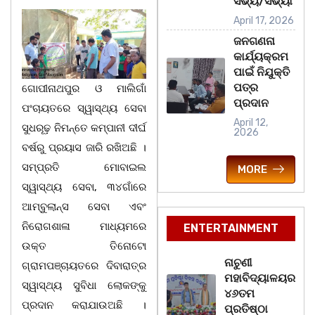
ସଭ୍ୟ/ସଭ୍ୟା
April 17, 2026
ଜନଗଣନା
କାର୍ଯ୍ୟକ୍ରମ
ପାଇଁ ନିଯୁକ୍ତି
ପତ୍ର
ଗୋପୀନାଥପୁର ଓ ମାଲିଗାଁ
ପ୍ରଦାନ
ପଂଚାୟତରେ ସ୍ୱାସ୍ଥ୍ୟ ସେବା
April 12,
ସୁଧରୂଢ଼ ନିମନ୍ତେ କମ୍ପାନୀ ଦୀର୍ଘ
2026
ବର୍ଷରୁ ପ୍ରୟାସ ଜାରି ରଖିଅଛି ।
ସମ୍ପ୍ରତି ମୋବାଇଲ
MORE
ସ୍ୱାସ୍ଥ୍ୟ ସେବା, ୩୪ଗାଁରେ
ଆମ୍ବୁଲାନ୍ସ ସେବା ଏବଂ
ନିରୋଗଶାଳା ମାଧ୍ୟମରେ
ENTERTAINMENT
ଉକ୍ତ ତିନୋଟୋ
ନାଚୁଣୀ
ଗ୍ରାମପଞ୍ଚାୟତରେ ଦିବାରାତ୍ର
ମହାବିଦ୍ୟାଳୟର
ସ୍ୱାସ୍ଥ୍ୟ ସୁବିଧା ଲୋକଙ୍କୁ
୪୬ତମ
ପ୍ରଦାନ କରାଯାଉଅଛି ।
ପ୍ରତିଷ୍ଠା