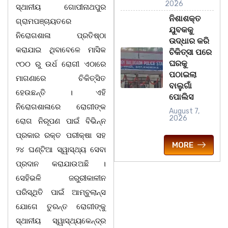
2026
ସ୍ଥାନୀୟ ଗୋପୀନାଥପୁର
ନିଶାଶକ୍ତ
ଗ୍ରାମପଞ୍ଚାୟତରେ
ଯୁବକକୁ
ନିରୋଗଶାଳା ପ୍ରତିଷ୍ଠା
ଉଦ୍ଧାର କରି
କରାଯାଇ ଥିବାବେଳେ ମାସିକ
ଚିକିତ୍ସା ପରେ
ଘରକୁ
୯୦୦ ରୁ ଉର୍ଧ ରୋଗୀ ଏଠାରେ
ପଠାଇଲା
ମାଗଣାରେ ଚିକିତ୍ସିତ
ବାଲୁଗାଁ
ହେଉଛନ୍ତି । ଏହି
ପୋଲିସ
ନିରୋଗଶାଳାରେ ରୋଗୀଙ୍କ
August 7,
2026
ରୋଗ ନିରୂପଣ ପାଇଁ ବିଭିନ୍ନ
ପ୍ରକାର ରକ୍ତ ପରୀକ୍ଷା ସହ
MORE
୨୪ ଘଣ୍ଟିଆ ସ୍ୱାସ୍ଥ୍ୟ ସେବା
ପ୍ରଦାନ କରାଯାଉଅଛି ।
ସେହିଭଳି ଜରୁରୀକାଳୀନ
ପରିସ୍ଥିତି ପାଇଁ ଆମ୍ବୁଲାନ୍ସ
ଯୋଗେ ତୁରନ୍ତ ରୋଗୀଙ୍କୁ
ସ୍ଥାନୀୟ ସ୍ୱାସ୍ଥ୍ୟକେନ୍ଦ୍ର