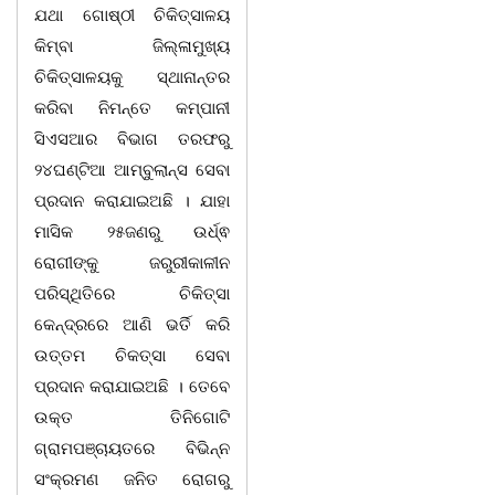
ଯଥା ଗୋଷ୍ଠୀ ଚିକିତ୍ସାଳୟ
କିମ୍ବା ଜିଲ୍ଳାମୁଖ୍ୟ
ଚିକିତ୍ସାଳୟକୁ ସ୍ଥାନାନ୍ତର
କରିବା ନିମନ୍ତେ କମ୍ପାନୀ
ସିଏସଆର ବିଭାଗ ତରଫରୁ
୨୪ଘଣ୍ଟିଆ ଆମ୍ବୁଲାନ୍ସ ସେବା
ପ୍ରଦାନ କରାଯାଇଅଛି । ଯାହା
ମାସିକ ୨୫ଜଣରୁ ଉର୍ଧ୍ଵ
ରୋଗୀଙ୍କୁ ଜରୁରୀକାଳୀନ
ପରିସ୍ଥିତିରେ ଚିକିତ୍ସା
କେନ୍ଦ୍ରରେ ଆଣି ଭର୍ତି କରି
ଉତ୍ତମ ଚିକତ୍ସା ସେବା
ପ୍ରଦାନ କରାଯାଇଅଛି । ତେବେ
ଉକ୍ତ ତିନିଗୋଟି
ଗ୍ରାମପଞ୍ଚାୟତରେ ବିଭିନ୍ନ
ସଂକ୍ରମଣ ଜନିତ ରୋଗରୁ