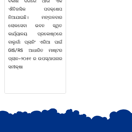
ବିକାଶ ଦିଗରେ ଆଉ ଏକ
ସଶକ୍ତିକରଣ ପ୍ରକୋଷ୍ଠ
ଐତିହାସିକ ପଦକ୍ଷେପ
ପକ୍ଷରୁ ଛାତ୍ରୀମାନଙ୍କ
ନିଆଯାଇଛି। ମଙ୍ଗଳବାର
ସୁରକ୍ଷା, ଶୃଙ୍ଖଳା ଓ
ଲୋକସେବା ଭବନ ସ୍ଥିତ
ସଶକ୍ତିକରଣ କାର୍ଯ୍ୟକ୍ରମ
କାର୍ଯ୍ୟାଳୟ ପ୍ରକୋଷ୍ଠରେ
ସମ୍ପର୍କରେ ଏକ
ବାଲୁଗାଁ ପ୍ଲାନିଂ ଏରିଆ ପାଇଁ
ଆଲୋଚନାଚକ୍ର ଅଧ୍ୟକ୍ଷ
GIS/RS ଆଧାରିତ ମାଷ୍ଟର
ଡକ୍ଟର ଲଷ୍ମୀଧର ସୁବୁଦ୍ଧିଙ୍କ
ପ୍ଲାନ–୨୦୫୧ ର ଉପସ୍ଥାପନାର
ସଭାପତିତ୍ୱରେ ଅନୁଷ୍ଠିତ
ସମୀକ୍ଷା
ହୋଇଯାଇଛି।ଉକ୍ତ
କାର୍ଯ୍ୟକ୍ରମରେ ଯୁକ୍ତଦୁଇ
ଅଧ୍ୟକ୍ଷ ସୁବାସ ଚନ୍ଦ୍ର