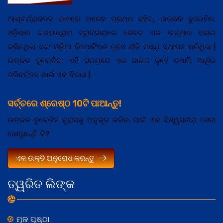
ଆଶ୍ଚର୍ଯ୍ଯ଼ଜନକ ଭାବରେ ଅନେକ ପ୍ରଥମ ସହିତ, ଉତ୍କଳ ବୁଲେଟିନ,
ଓଡ଼ିଶାର ଗଣମାଧ୍ଯ଼ମ ବ୍ଯ଼ବସାଯ଼ରେ କେବଳ ଏକ ଉତ୍ଥାନ ହାସଲ
କରିନଥିଲା ବରଂ ଓଡ଼ିଆ ରିପୋର୍ଟିଂରେ ନୂତନ ନୀତି ମଧ୍ଯ଼ ସ୍ଥାପନ କରିଥିଲା |
ଉତ୍କଳ ବୁଲେଟିନ, ଏହି ସମଯ଼ରେ ଏକ କାଗଜ ନୁହେଁ ତଥାପି ଆର୍ଥିକ
ପରିବର୍ତ୍ତନ ପାଇଁ ଏକ ବିକାଶ |
ସର୍ଚ୍ଚରେ ଶ୍ରେଷ୍ଠ 10ଟି ପାଆନ୍ତୁ!
ଉତ୍କଳ ବୁଲେଟିନ ନ୍ଯ଼ୁଜକୁ ଅନୁକୂଳ କରିବା ପାଇଁ ଏକ ବିଶ୍ୱସନୀଯ଼ ସେବା
ଖୋଜୁଛନ୍ତି କି?
ଏକ ଉକ୍ତି ଅନୁରୋଧ କରନ୍ତୁ
ତ୍ୱରିତ ଲିଙ୍କ
ମୂଳ ପୃଷ୍ଠା