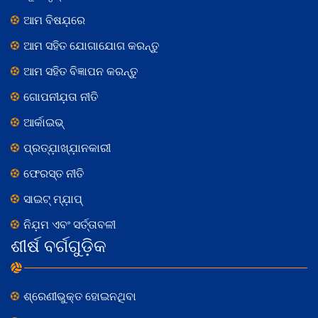
ଆମ ବିଷଯ଼ରେ
ଆମ ସହିତ ଯୋଗାଯୋଗ କରନ୍ତୁ
ଆମ ସହିତ ବିଜ୍ଞାପନ କରନ୍ତୁ
ଗୋପନୀଯ଼ତା ନୀତି
ଆର୍କାଇଭ୍
ପ୍ରତ୍ଯ଼ାଖ୍ଯ଼ାନକାରୀ
ଫେରସ୍ତ ନୀତି
ସାଇଟ୍ ମ୍ଯ଼ାପ୍
ନିଯ଼ମ ଏବଂ ସର୍ତ୍ତାବଳୀ
ଶୀର୍ଷ ବର୍ଗଗୁଡ଼ିକ
ଶ୍ରେଣୀଭୁକ୍ତ ହୋଇନଥିବା