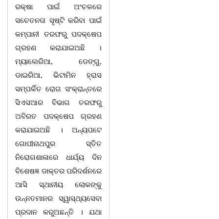
ରକ୍ଷା ପାଇଁ ଅଂଚଳରେ
ସଚେତନତା ସୃଷ୍ଟି କରିବା ପାଇଁ
କମ୍ପାନୀ ତରଫରୁ ପଦକ୍ଷେପ
ଗ୍ରହଣ କରାଯାଇଅଛି ।
ମ୍ୟାଲେରିଆ, ଡେଙ୍ଗୁ,
ଡାଇରିଆ, ଭିଟାମିନ ହ୍ରାସ
ସମ୍ପର୍କିତ ରୋଗ ସଂକ୍ରାନ୍ତରେ
ସିଏସଆର ବିଭାଗ ତରଫରୁ
ଅବିରତ ପଦକ୍ଷେପ ଗ୍ରହଣ
କରାଯାଇଅଛି । ଅନ୍ୟପଟେ
ଗୋପୀନାଥପୁର ସ୍ତିତ
ନିରୋଗଶାଳାରେ ଧାର୍ଯ୍ୟ ଦିନ
ବିଶେଷଜ୍ଞ ଡାକ୍ତର ପରିଦର୍ଶନରେ
ଆସି ସ୍ଥାନୀୟ ଲୋକଙ୍କୁ
ଉନ୍ନତମାନର ସ୍ୱାସ୍ଥ୍ୟସେବା
ପ୍ରଦାନ କରୁଅଛନ୍ତି । ଯଥା