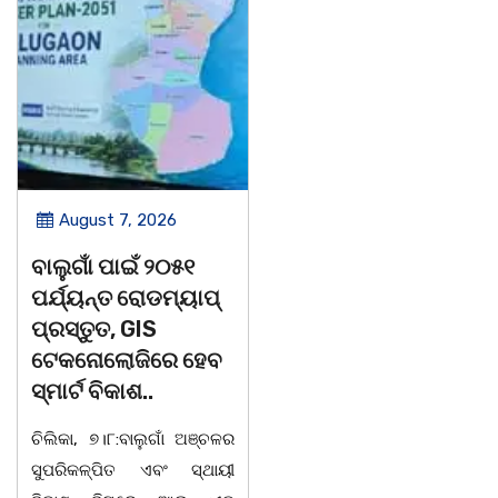
August 7, 2026
August 7, 2026
ବାଲୁଗାଁ ପାଇଁ ୨୦୫୧
ବାଲୁଗାଁ କଲେଜରେ
ପର୍ଯ୍ୟନ୍ତ ରୋଡମ୍ୟାପ୍
ଶକ୍ତିଶ୍ରୀ
ପ୍ରସ୍ତୁତ, GIS
ସଶକ୍ତିକରଣ
ଟେକନୋଲୋଜିରେ ହେବ
ପ୍ରକୋଷ୍ଠ ପକ୍ଷରୁ
ସ୍ମାର୍ଟ ବିକାଶ..
ଆଲୋଚନାଚକ୍ର |
ଚିଲିକା, ୭।୮:ବାଲୁଗାଁ ଅଞ୍ଚଳର
ଚିଲିକା, ୭। ୮: ବାଲୁଗାଁ
ସୁପରିକଳ୍ପିତ ଏବଂ ସ୍ଥାୟୀ
ମହାବିଦ୍ୟାଳୟ ଶକ୍ତିଶ୍ରୀ