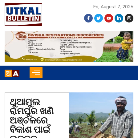
Fri, August 7, 2026
ଥୁଆମୁଲ
ରାମପୁର ଖଣି
ଅଞ୍ଚଳରେ
ବିକାଶ ପାଇଁ