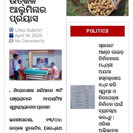
ଉତ୍କଳ
ଆଲୁମିନାର
ପ୍ରୟାସ
Utkal Bulletin
POLITICS
April 14, 2025
No Comments
ସ୍କାଉଟ
ଆଣ୍ଡ ଗାଇଡ଼
ନିର୍ବାଚନରେ
ମନ୍ତ୍ରୀ
ଅଯଥା
ହସ୍ତକ୍ଷେପ
ବନ୍ଦ କରି
. ନିରୋଗଶାଳା ଜରିଆରେ ୩ଟି
ସ୍ୱଚ୍ଛ ଓ
ନିରପେକ୍ଷ
ପଞ୍ଚାୟତରେ ୨୪ଘଣ୍ଟିଆ
ନିର୍ବାଚନ ପାଇଁ
ସ୍ୱାସ୍ଥ୍ୟସେବା ପ୍ରଦାନ
ବ୍ୟବସ୍ଥା
କରନ୍ତୁ :
ଭବାନୀପାଟଣା, ୧୩/୦୪:
ଓଡିଶା
ଉତ୍କଳ ବୁଲେଟିନ, (ଜଗନ୍ନାଥ
ଅଭିଭାବକ