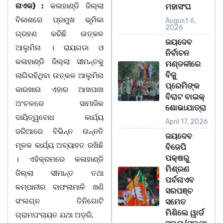
ନାଏକ) :
କଳାହାଣ୍ଡି ଜିଲ୍ଲା
ମହାସଂଘ
ବିକାଶରେ ପ୍ରମୁଖ ଭୂମିକା
August 6,
2026
ଗ୍ରହଣ କରିଛି ଉତ୍କଳ
ଜୟଦେବ
ଆଲୁମିନା । ରାୟଗଡା ଓ
ନିର୍ବାଚନ
କଳାହାଣ୍ଡି ଜିଲ୍ଲା ସୀମନ୍ତକୁ
ମଣ୍ଡଳୀରେ
ବିଜୁ
ଲାଗିରହିଥିବା ଉତ୍କଳ ଆଲୁମିନା
ପ୍ରେମିଙ୍କ
କାରଖାନା ଏହାର ଆଖପାଖ
ବିରାଟ ବାଇକ୍
ଅଂଚଳରେ ସାମାଜିକ
ଶୋଭାଯାତ୍ରା
ଦାୟିତ୍ୱବୋଧ କାର୍ଯ୍ୟ
April 17, 2026
ଜରିଆରେ ବିଭିନ୍ନ ଉନ୍ନତି
ଜୟଦେବ
ମୂଳକ କାର୍ଯ୍ୟ ଅବ୍ୟାହତ ରଖିଛି
ବିଜେପି
ପକ୍ଷରୁ
। ଏହିକ୍ରମରେ କଳାହାଣ୍ଡି
ମିଶ୍ରଣ
ଜିଲ୍ଲା ସୀମାନ୍ତ ତଥା
ପର୍ବନାଏବ
କମ୍ପାନୀର ବାଫଲାମାଳି ଖଣି
ସରପଞ୍ଚ
ସଂଲଗ୍ନ ତିନିଗୋଟି
ସମେତ
ମିଶିଲେ ୱାର୍ଡ
ଗ୍ରାମପଂଚାୟତ ଯଥା ଅଡ଼ରି,