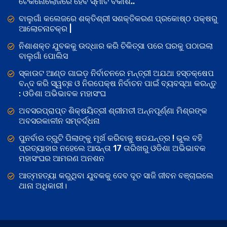
ଟେକନୋଲୋଜିରେ ହେବ ସ୍ମାର୍ଟ ବିକାଶ..
ବାଲୁଗାଁ କଲେଜରେ ଶକ୍ତିଶ୍ରୀ ସଶକ୍ତିକରଣ ପ୍ରକୋଷ୍ଠ ପକ୍ଷରୁ
ଆଲୋଚନାଚକ୍ର |
ନିଶାଶକ୍ତ ଯୁବକକୁ ଉଦ୍ଧାର କରି ଚିକିତ୍ସା ପରେ ଘରକୁ ପଠାଇଲା
ବାଲୁଗାଁ ପୋଲିସ
ସ୍କାଉଟ ଆଣ୍ଡ ଗାଇଡ଼ ନିର୍ବାଚନରେ ମନ୍ତ୍ରୀ ଅଯଥା ହସ୍ତକ୍ଷେପ
ବନ୍ଦ କରି ସ୍ୱଚ୍ଛ ଓ ନିରପେକ୍ଷ ନିର୍ବାଚନ ପାଇଁ ବ୍ୟବସ୍ଥା କରନ୍ତୁ
: ଓଡିଶା ଅଭିଭାବକ ମହାସଂଘ
ଅବସରପ୍ରାପ୍ତ ଶିକ୍ଷୟିତ୍ରୀ ଶ୍ରୀମତୀ ଅନ୍ନପୂର୍ଣ୍ଣା ମିଶ୍ରଙ୍କ
ଅବସରକାଳୀନ ସମ୍ବର୍ଦ୍ଧନା
ପୁନର୍ବାର ତ୍ରୁଟି ପିଲାଙ୍କୁ ମୂର୍ଖ କରିବାକୁ ଷଡଯନ୍ତ୍ର ! ଭୁଲ ବହି
ପ୍ରତ୍ୟାହାର ନହେଲେ ଆସନ୍ତା 17 ତାରିଖରୁ ଓଡିଶା ଅଭିଭାବକ
ମହାସଂଘର ଆମରଣ ଅନଶନ
ଆତ୍ମହତ୍ୟା କରୁଥିବା ଯୁବକକୁ ଦେବ ଦୂତ ସାଜି ଜୀବନ ବଞ୍ଚାଇଲେ
ଥାନା ଅଧିକାରୀ।