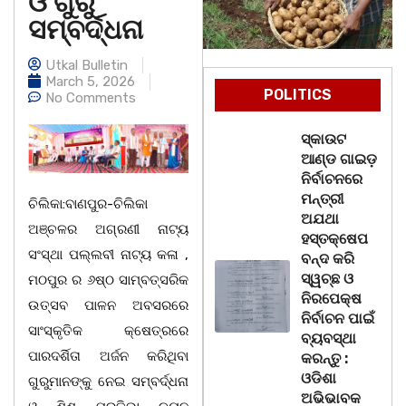
ଓ ଗୁରୁ
ସମ୍ବର୍ଦ୍ଧନା
Utkal Bulletin
March 5, 2026
POLITICS
No Comments
ସ୍କାଉଟ
ଆଣ୍ଡ ଗାଇଡ଼
ନିର୍ବାଚନରେ
ମନ୍ତ୍ରୀ
ଚିଲିକା:ବାଣପୁର-ଚିଲିକା
ଅଯଥା
ଅଞ୍ଚଳର ଅଗ୍ରଣୀ ନାଟ୍ୟ
ହସ୍ତକ୍ଷେପ
ସଂସ୍ଥା ପଲ୍ଲବୀ ନାଟ୍ୟ କଳା ,
ବନ୍ଦ କରି
ସ୍ୱଚ୍ଛ ଓ
ମଠପୁର ର ୬ଷ୍ଠ ସାମ୍ବତ୍ସରିକ
ନିରପେକ୍ଷ
ଉତ୍ସବ ପାଳନ ଅବସରରେ
ନିର୍ବାଚନ ପାଇଁ
ସାଂସ୍କୃତିକ କ୍ଷେତ୍ରରେ
ବ୍ୟବସ୍ଥା
ପାରଦର୍ଶିତା ଅର୍ଜନ କରିଥିବା
କରନ୍ତୁ :
ଓଡିଶା
ଗୁରୁମାନଙ୍କୁ ନେଇ ସମ୍ବର୍ଦ୍ଧନା
ଅଭିଭାବକ