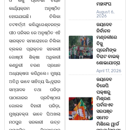
ଓ ଶିଶୁ ପ୍ରତିଭା ଚୟନ
ମହାସଂଘ
କାର୍ଯ୍ୟକ୍ରମ ଅନୁଷ୍ଠିତ
August 6,
2026
ହୋଇଯାଇଛି। ଚିଲିକା
ଜୟଦେବ
ତଟଵର୍ତ୍ତୀ କଳିଯୁଗେଶ୍ବରଙ୍କ
ନିର୍ବାଚନ
ପୀଠ ପରିସର ରେ ଅନୁଷ୍ଠିତ ଏହି
ମଣ୍ଡଳୀରେ
ସାରସ୍ବତ ସମାରୋହରେ ଚିଲିକା
ବିଜୁ
ବ୍ଲକର ପ୍ରାକ୍ତନ ସହକାରୀ
ପ୍ରେମିଙ୍କ
ବିରାଟ ବାଇକ୍
ଗୋଷ୍ଠୀ ଶିକ୍ଷା ଅଧିକାରୀ
ଶୋଭାଯାତ୍ରା
କଣ୍ଡୁରୀ ଚରଣ ପ୍ରଧାନ
April 17, 2026
ଅଧ୍ୟକ୍ଷତା କରିଥିଲେ। ମୁଖ୍ୟ
ଜୟଦେବ
ଅତିଥି ଭାବେ ସାହିତ୍ୟ ସିନ୍ଦୂରାର
ବିଜେପି
ସମ୍ପାଦକ ତଥା ପରିଡ଼ା
ପକ୍ଷରୁ
ପାଠାଗାରର ପ୍ରତିଷ୍ଠାତା
ମିଶ୍ରଣ
ପର୍ବନାଏବ
ଗୋଲକ ବିହାରୀ ପରିଡ଼ା,
ସରପଞ୍ଚ
ମୁଖ୍ୟବକ୍ତା ଭାବେ ଘିଅଖଲା
ସମେତ
ମଠପୁର ସରକାରୀ ଉଚ୍ଚ
ମିଶିଲେ ୱାର୍ଡ