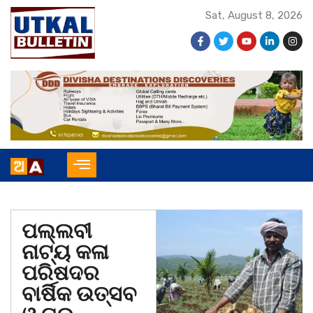
Sat, August 8, 2026
ପଲ୍ଲବୀ
ନାଟ୍ୟ କଳା
ପରିଷଦର
ବାର୍ଷିକ ଉତ୍ସବ