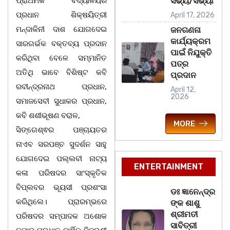
ପ୍ରାଥମିକ ବିଦ୍ୟାଳୟର
ସଭ୍ୟ/ସଭ୍ୟା
ପ୍ରଧାନ ଶିକ୍ଷୟିତ୍ରୀ
April 17, 2026
ମନ୍ଦାକିନୀ ଦାଶ ଯୋଗଦେଇ
ଜନଗଣନା
କାର୍ଯ୍ୟକ୍ରମ
ସାରଗର୍ଭକ ବକ୍ତବ୍ୟ ପ୍ରଦାନ
ପାଇଁ ନିଯୁକ୍ତି
କରିଥିବା ବେଳେ ସମ୍ମାନିତ
ପତ୍ର
ଅତିଥି ଭାବେ ବିଶିଷ୍ଟ କବି
ପ୍ରଦାନ
ରବୀନ୍ଦ୍ରନାଥ ପ୍ରଧାନ,
April 12,
2026
ସମାଜସେବୀ ସୁଧାକର ପ୍ରଧାନ,
କବି ଶଶୀଭୂଷଣ ବରାଳ,
MORE
ସିଙ୍ଗେଶ୍ଵର ପଞ୍ଚାୟତର
ନାଏବ ସରପଞ୍ଚ ସୁଦର୍ଶନ ସାହୁ
ଯୋଗଦେଇ ପଲ୍ଲବୀ ନାଟ୍ୟ
ENTERTAINMENT
କଳା ପରିଷଦର ସାଂସ୍କୃତିକ
ବିପ୍ଲବର ଭୂୟସୀ ପ୍ରଶଂସା
ଡଃ ଜ୍ଞାନେନ୍ଦ୍ର
କରିଥିଲେ। ପ୍ରାରମ୍ଭରେ
ଙ୍କ ଶାଶୁ
ଶ୍ରୀମତୀ
ପରିଷଦର ସମ୍ପାଦକ ଅଶୋକ
ସାବିତ୍ରୀ