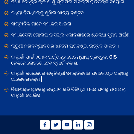
ଡଃ ଜ୍ଞାନେନ୍ଦ୍ର ଙ୍କ ଶାଶୁ ଶ୍ରୀମତୀ ସାବିତ୍ରୀ ରାଉତଙ୍କ ବିୟୋଗ
ବନ୍ୟା ବିପନ୍ନଙ୍କୁ ଶୁଖିଲା ଖାଦ୍ୟ ବଣ୍ଟନ
ସାମ୍ବାଦିକ ମାନେ ସମାଜର ଆଇନା
ସମାଜସେବୀ ଗୋଲାପ ଦାସଙ୍କ ଏକାଦଶାହରେ ଶ୍ରଦ୍ଧା ସୁମନ ଅର୍ପଣ
ନାଚୁଣୀ ମହାବିଦ୍ୟାଳୟର ୪୬ତମ ପ୍ରତିଷ୍ଠା ଉତ୍ସବ ପାଳିତ ।
ବାଲୁଗାଁ ପାଇଁ ୨୦୫୧ ପର୍ଯ୍ୟନ୍ତ ରୋଡମ୍ୟାପ୍ ପ୍ରସ୍ତୁତ, GIS
ଟେକନୋଲୋଜିରେ ହେବ ସ୍ମାର୍ଟ ବିକାଶ..
ବାଲୁଗାଁ କଲେଜରେ ଶକ୍ତିଶ୍ରୀ ସଶକ୍ତିକରଣ ପ୍ରକୋଷ୍ଠ ପକ୍ଷରୁ
ଆଲୋଚନାଚକ୍ର |
ନିଶାଶକ୍ତ ଯୁବକକୁ ଉଦ୍ଧାର କରି ଚିକିତ୍ସା ପରେ ଘରକୁ ପଠାଇଲା
ବାଲୁଗାଁ ପୋଲିସ