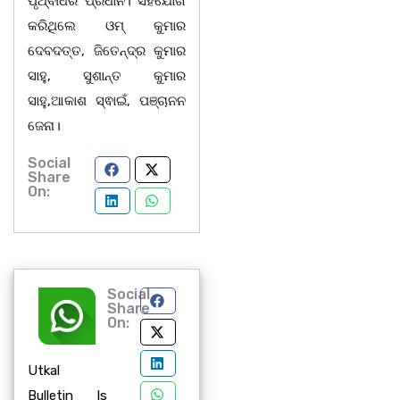
ପୃଥ୍ଵୀଧର ପ୍ରଧାନ। ସହଯୋଗ
କରିଥିଲେ ଓମ୍ କୁମାର
ଦେବଦତ୍ତ, ଜିତେନ୍ଦ୍ର କୁମାର
ସାହୁ, ସୁଶାନ୍ତ କୁମାର
ସାହୁ,ଆକାଶ ସ୍ଵାଇଁ, ପଞ୍ଚାନନ
ଜେନା।
Social
Share
On:
Social
Share
On:
Utkal
Bulletin Is