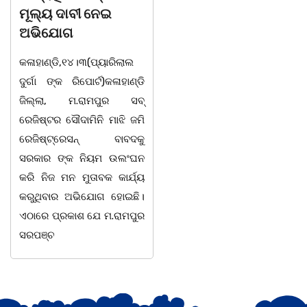
କଳାହାଣ୍ଡି,୧୪|୩(ପ୍ୟାରିଲାଲ
ଭ
ଲ୍ୟ ଦାବୀ ନେଇ
ଦୁର୍ଗା ଙ୍କ ରିପୋର୍ଟ):ବେଆଇନ
ସ
ଭିଯୋଗ
ଭାବେ ବନ୍ୟଜନ୍ତୁ ଙ୍କ ର ଶିକାର
ଓ
ହାଣ୍ଡି,୧୪।୩(ପ୍ୟାରିଲାଲ
କରି ବ୍ୟବସାୟ ଚାଲୁଥିବା
ସ
୍ଗା ଙ୍କ ରିପୋର୍ଟ)କଳାହାଣ୍ଡି
ସମ୍ପର୍କରେ କୌଣସି ସୂତ୍ରରୁ
ଠ
ଲ୍ଲା, ମ.ରାମପୁର ସବ୍
ସୂଚନା ପାଇ କଳାହାଣ୍ଡି ଉତ୍ତର
-
ିଷ୍ଟର ସୌଦାମିନି ମାଝି ଜମି
ବନଖଣ୍ଡ ଅଧୀନ କେଗାଁ ରେଞ୍ଜର
ପ
ଜିଷ୍ଟ୍ରେସନ୍ ବାବଦକୁ
ବନ କର୍ମଚାରୀ ମାନେ ଗରଗାବ
ସ
କାର ଙ୍କ ନିୟମ ଉଲଂଘନ
ସେକ୍ସନ ଅଧୀନ କାନ୍ଦୁଲଝର
ହ
 ନିଜ ମନ ମୁତାବକ କାର୍ଯ୍ୟ
ସ
ୁଥିବାର ଅଭିଯୋଗ ହୋଇଛି।
ାରେ ପ୍ରକାଶ ଯେ ମ.ରାମପୁର
ପଞ୍ଚ