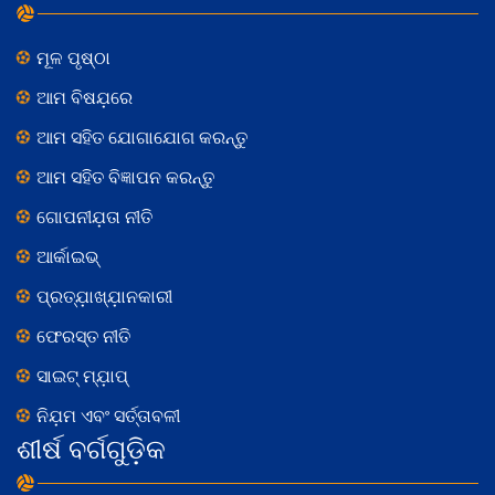
ମୂଳ ପୃଷ୍ଠା
ଆମ ବିଷଯ଼ରେ
ଆମ ସହିତ ଯୋଗାଯୋଗ କରନ୍ତୁ
ଆମ ସହିତ ବିଜ୍ଞାପନ କରନ୍ତୁ
ଗୋପନୀଯ଼ତା ନୀତି
ଆର୍କାଇଭ୍
ପ୍ରତ୍ଯ଼ାଖ୍ଯ଼ାନକାରୀ
ଫେରସ୍ତ ନୀତି
ସାଇଟ୍ ମ୍ଯ଼ାପ୍
ନିଯ଼ମ ଏବଂ ସର୍ତ୍ତାବଳୀ
ଶୀର୍ଷ ବର୍ଗଗୁଡ଼ିକ