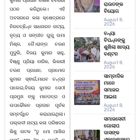
କୁମାର ପ୍ରଧାନ ବାର୍ଷିକ ବିବରଣୀ
ରାଉତଙ୍କ
ପଠନ କରିଥିଲେ। ଏହି
ବିୟୋଗ
ଅବସରରେ କଳା କ୍ଷେତ୍ରରେ
August 8,
2026
ନିରବଚ୍ଛିନ୍ନ ସାଧନାରତ ନାଟ୍ୟ,
ବନ୍ୟା
ନୃତ୍ୟ ଓ ସଙ୍ଗୀତ ଗୁରୁ ଉମା
ବିପନ୍ନଙ୍କୁ
ମିଶ୍ର, ଗୈ।ରାଙ୍ଗ ଚରଣ
ଶୁଖିଲା ଖାଦ୍ୟ
ମୁଦୁଲି, ବିଜୟ କୁମାର ସାହୁ,
ବଣ୍ଟନ
ବିଷ୍ଣୁ ପ୍ରିୟା ବାରିକ, ଭିକାରୀ
August 8,
2026
ଚରଣ ପ୍ରଧାନ, ପ୍ରମୋଦ
ସାମ୍ବାଦିକ
କୁମାର ସ୍ଵାଇଁ,ମାଧବ ଚନ୍ଦ୍ର
ମାନେ
ପଲେଇ,ବିଜୟ କୁମାର ସେଠୀ
ସମାଜର
ପ୍ରମୁଖ ଙ୍କୁ ମାନପତ୍ର ଓ
ଆଇନା
ଉପଢୌକନ ପ୍ରଦାନ ପୂର୍ବକ
August 8,
2026
ସମ୍ବର୍ଦ୍ଧିତ କରାଯାଇଥିଲା।
ସମାଜସେବୀ
ପଲ୍ଲବୀ ନାଟ୍ୟ କଳା ପରିଷଦର
ଗୋଲାପ
ଶିଶୁ ନାଟକ “ତୁ ମୋ ଆଖିର
ଦାସଙ୍କ
ଏକାଦଶାହରେ