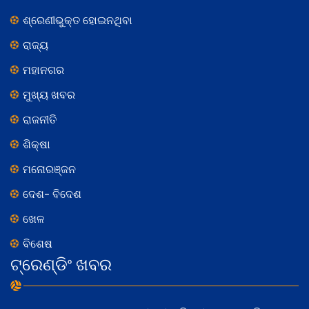
ଶ୍ରେଣୀଭୁକ୍ତ ହୋଇନଥିବା
ରାଜ୍ୟ
ମହାନଗର
ମୁଖ୍ୟ ଖବର
ରାଜନୀତି
ଶିକ୍ଷା
ମନୋରଞ୍ଜନ
ଦେଶ- ବିଦେଶ
ଖେଳ
ବିଶେଷ
ଟ୍ରେଣ୍ଡିଂ ଖବର