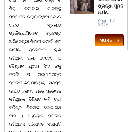
ତାରା” ଏଵଂ “ଅନ୍ଧ ଭକ୍ତି ର
ଶ୍ରଦ୍ଧା ସୁମନ
ଶିଶୁ କଳାକାର ମାନଙ୍କୁ
ଅର୍ପଣ
ସମ୍ମାନିତ କରାଯାଇଥିବା ବେଳେ
August 7,
ରାଜ୍ୟ ସ୍ତରୀୟ
2026
ପ୍ରତିଯୋଗିତାରେ ଶ୍ରେଷ୍ଠ
MORE
ଅଭିନେତ୍ରୀ ଶିବାନୀ ସ୍ବାଇଁ ଏବଂ
ଜାତୀୟ ପୁରସ୍କାର ଲାଭ
କରିଥିବା ପରୀ ବେହେରା ଓ
ବୈଷ୍ଣବ ଯୁଝାର ସିଂହ ଙ୍କୁ
ଟ୍ରଫି ଓ ପ୍ରମାଣପତ୍ର
ପ୍ରଦାନ କରାଯାଇଥିଲା। ସମସ୍ତ
କାର୍ଯ୍ୟ କ୍ରମର ମଞ୍ଚ ସଞ୍ଚାଳନ
କରିଥିଲେ ବିଶିଷ୍ଟ କବି ତଥା
ବରିଷ୍ଠ ଶିକ୍ଷକ ଗୋପୀନାଥ
ଦାଶ । ଧନ୍ୟବାଦ ପ୍ରଦାନ
କରିଥିଲେ ପରିଷଦର ସଭାପତି