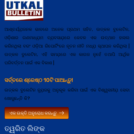
ଆଶ୍ଚର୍ଯ୍ଯ଼ଜନକ ଭାବରେ ଅନେକ ପ୍ରଥମ ସହିତ, ଉତ୍କଳ ବୁଲେଟିନ,
ଓଡ଼ିଶାର ଗଣମାଧ୍ଯ଼ମ ବ୍ଯ଼ବସାଯ଼ରେ କେବଳ ଏକ ଉତ୍ଥାନ ହାସଲ
କରିନଥିଲା ବରଂ ଓଡ଼ିଆ ରିପୋର୍ଟିଂରେ ନୂତନ ନୀତି ମଧ୍ଯ଼ ସ୍ଥାପନ କରିଥିଲା |
ଉତ୍କଳ ବୁଲେଟିନ, ଏହି ସମଯ଼ରେ ଏକ କାଗଜ ନୁହେଁ ତଥାପି ଆର୍ଥିକ
ପରିବର୍ତ୍ତନ ପାଇଁ ଏକ ବିକାଶ |
ସର୍ଚ୍ଚରେ ଶ୍ରେଷ୍ଠ 10ଟି ପାଆନ୍ତୁ!
ଉତ୍କଳ ବୁଲେଟିନ ନ୍ଯ଼ୁଜକୁ ଅନୁକୂଳ କରିବା ପାଇଁ ଏକ ବିଶ୍ୱସନୀଯ଼ ସେବା
ଖୋଜୁଛନ୍ତି କି?
ଏକ ଉକ୍ତି ଅନୁରୋଧ କରନ୍ତୁ
ତ୍ୱରିତ ଲିଙ୍କ