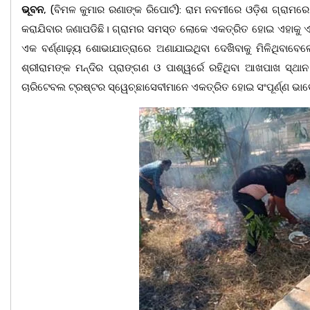
ଭୂବନ
, (ବିମଳ କୁମାର ରଣାଙ୍କ ରିପୋର୍ଟ): ରାମ ନବମୀରେ ଓଡ଼ିଶ ଗ୍ରାମରେ 
କରାଯିବାର ଜଣାପଡିଛି। ଗ୍ରାମର ସମସ୍ତ ଲୋକେ ଏକତ୍ରିତ ହୋଇ ଏହାକୁ ଏକ 
ଏକ ବର୍ଣ୍ଣାଢ଼୍ୟ ଶୋଭାଯାତ୍ରାରେ ଅଣାଯାଇଥିବା ଦେଖିିବାକୁ ମିଳିଥିବାବ
ଶ୍ରୀରାମଙ୍କ ମନ୍ଦିର ପ୍ରାଙ୍ଗଣ ଓ ପାଶ୍ୱର୍ରେ ରହିଥିବା ଆଖପାଖ ସ୍ଥାନ 
ଚାରିଟେବଲ ଟ୍ରଷ୍ଟର ସ୍ୱେଚ୍ଛାସେବୀମାନେ ଏକତ୍ରିତ ହୋଇ ସଂପୂର୍ଣ୍ଣ ଭାବେ 