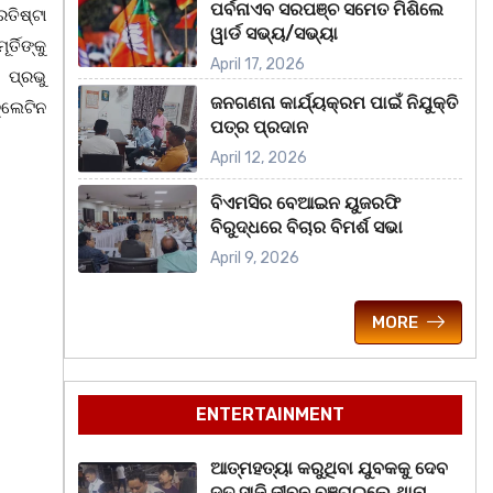
ପର୍ବନାଏବ ସରପଞ୍ଚ ସମେତ ମିଶିଲେ
ରତିଷ୍ଟା
ୱାର୍ଡ ସଭ୍ୟ/ସଭ୍ୟା
ତିଙ୍କୁ
April 17, 2026
 ପ୍ରଭୁ
ଜନଗଣନା କାର୍ଯ୍ୟକ୍ରମ ପାଇଁ ନିଯୁକ୍ତି
ୁଲେଟିନ
ପତ୍ର ପ୍ରଦାନ
April 12, 2026
ବିଏମସିର ବେଆଇନ ୟୁଜରଫି
ବିରୁଦ୍ଧରେ ବିଚାର ବିମର୍ଶ ସଭା
April 9, 2026
MORE
ENTERTAINMENT
ଆତ୍ମହତ୍ୟା କରୁଥିବା ଯୁବକକୁ ଦେବ
ଦୂତ ସାଜି ଜୀବନ ବଞ୍ଚାଇଲେ ଥାନା