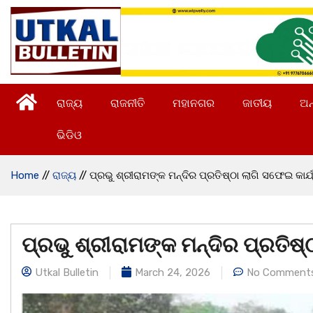
ରାଜ୍ୟ
ରାଜନୀତି
ମହାନଗର
ଜାତୀୟ
ଅନ
ଭିଡିଓ
Home
//
ରାଜ୍ୟ
//
ପ୍ରଭୁ ଶ୍ରୀରାମଙ୍କ ମନ୍ଦିର ପ୍ରତିଷ୍ଠା ଲାଗି ସଫେଇ କାର୍ଯ
ପ୍ରଭୁ ଶ୍ରୀରାମଙ୍କ ମନ୍ଦିର ପ୍ରତିଷ୍
Utkal Bulletin
March 24, 2026
No Comment