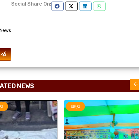
Social Share On:
 News
ATED NEWS
ରାଜ୍ୟ