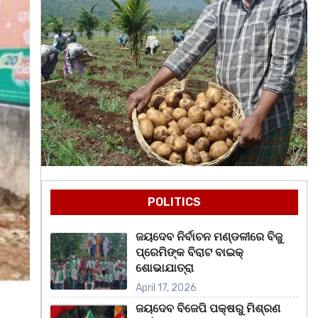
POLITICS
ଜୟଦେବ ନିର୍ବାଚନ ମଣ୍ଡଳୀରେ ବିଜୁ
ପ୍ରେମିଙ୍କ ବିରାଟ ବାଇକ୍
ଶୋଭାଯାତ୍ରା
April 17, 2026
ଜୟଦେବ ବିଜେପି ପକ୍ଷରୁ ମିଶ୍ରଣ