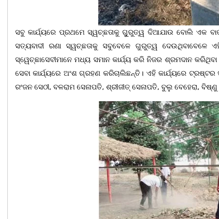
ସବୁ କାର୍ଯ୍ୟରେ ପ୍ରଥମେ ସ୍ୱଚ୍ଛତାକୁ ଗୁୁରୁତ୍ୱ ଦିଆଯାଉ ବୋଲି ଏକ ବା
ସତ୍ୟବାଦୀ ରଣା ସ୍ୱଚ୍ଛତାକୁ ସବୁବେଳେ ଗୁରୁତ୍ୱ ଦେଉଥିବାବେଳେ ଏହି
ସ୍ୱେଚ୍ଛାସେବୀମାନେ ମଧ୍ୟ ସମାନ କାର୍ଯ୍ୟ କରି ନିଜର ଶ୍ରମଦାନ କରିଥିବା ଦ
ସେବା କାର୍ଯ୍ୟରେ ଅଂଶ ଗ୍ରହଣ କରିଚାଲିଛନ୍ତି। ଏହି କାର୍ଯ୍ୟରେ ଟ୍ରଷ୍ଟର
ରଂଜନ ସେଠୀ, ବଳରାମ ସେନାପତି, ଶ୍ରୀଜୀତ୍ ସେନାପତି, ବୁଲୁ ବେହେରା, ବିଷ୍ଣୁ