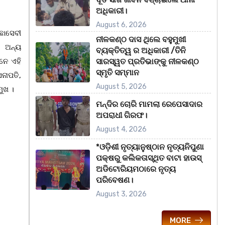
ଅଧିକାରୀ।
August 6, 2026
ଛାସେବୀ
ନୀଳକଣ୍ଠ ଦାସ ଥିଲେ ବହୁମୁଖୀ
। ଅନ୍ୟ
ବ୍ୟକ୍ତିତ୍ୱ ର ଅଧିକାରୀ /ତିନି
ାନେ ଏହି
ସାରସ୍ୱତ ପ୍ରତିଭାଙ୍କୁ ନୀଳକଣ୍ଠ
ସ୍ମୃତି ସମ୍ମାନ
େନାପତି,
August 5, 2026
ମୁଖ ।
ମନ୍ଦିର ଚୋରି ମାମଲା ରେପେସାଦାର
ଅପରାଧୀ ଗିରଫ।
August 4, 2026
*ଓଡ଼ିଶୀ ନୃତ୍ୟାନୁଷ୍ଠାନ ନୃତ୍ୟନିପୁଣା
ପକ୍ଷରୁ କଲିକତାସ୍ଥିତ ବାଟା ହାଉସ୍
ଅଡିଟୋରିୟମଠାରେ ନୃତ୍ୟ
ପରିବେଷଣ।
August 3, 2026
MORE