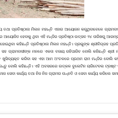
ୁଖ୍ୟ ତଥା ପ୍ରତିଷ୍ଠାତା ମିଲନ ମହାନ୍ତି ଏହାର ଆୟୋଜନ କରୁଥିବାବେଳେ ଗ୍ରାମବା
ନରେ ଆୟୋଜିତ ହେବାକୁ ଥିବା ଏହି ମନ୍ଦିର ପ୍ରତିଷ୍ଠା ଉତ୍ସବ ୨୪ ତାରିଖରୁ ଆରମ
ୋଇଥିବା କହିଛନ୍ତି ପ୍ରତିଷ୍ଠାତା ମିଲନ ମହାନ୍ତି। ପ୍ରଭୁଙ୍କ ଶ୍ରୀବିଗ୍ରହ ପ୍ରତ
ା ସହ ଗ୍ରାମବାସୀଙ୍କ ମନରେ ଏକତା ବଜାୟ ରହିପାରିବ ବୋଲି କହିଛନ୍ତି ଶ୍ରୀ ମହ
ଖୁସିବ୍ୟକ୍ତ କରିବା ସହ ଏହା ଆମ ଅଂଚଳରେ ପ୍ରଥମ ରାମ ମନ୍ଦିର ବୋଲି କହି
ରନ୍ତୁ ବୋଲି କହିଛନ୍ତି। ଏହି ଅବସରରେ ଉତ୍କଳ ବୁଲେଟିନ ଚାରିଟେବଲ ଟ୍ରଷ୍ଟ 
ସମାଜ ସେବା କାର୍ଯ୍ୟ ତଥା ନିଜ ନିଜ ଗ୍ରାମର ଉନ୍ନତି ଓ ସେବା କାର୍ଯ୍ୟ କରିଲେ ସମ