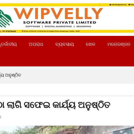
୍ତର୍ଜାତୀୟ
ଅପରାଧ
ବ୍ୟବସାୟ
ଖେଳ
ମନୋରଞ୍ଜନ
୍ୟ ଅନୁଷ୍ଠିତ
ଠା ଲାଗି ସଫେଇ କାର୍ଯ୍ୟ ଅନୁଷ୍ଠିତ
s