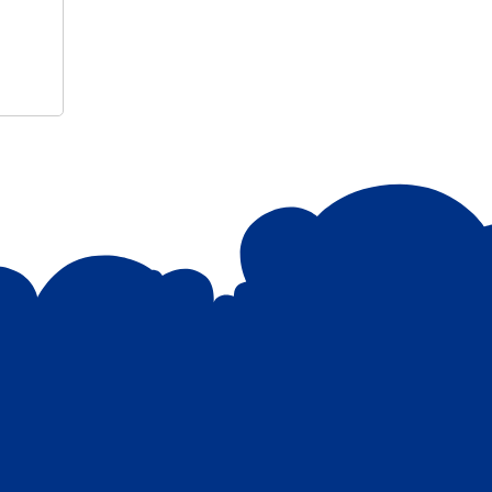
ତରଫରୁ ବିଶ୍ଵ ମହିଳା ଦିବସ ପାଳନ ଅବସରରେ
କେସିଙ୍ଗା ଏନ୍ଏସିର ବୋରିଙ୍ଗପଦର