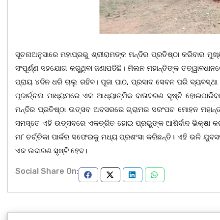
ସୂଚନାଅନୁସାରେ ମହାପ୍ରଭୁ ଶ୍ରୀରାମଙ୍କ ମନ୍ଦିର ପ୍ରତିଷ୍ଠା କରିବାର ମ
ସଂପୂର୍ଣ୍ଣ ସହଯୋଗ କରୁଥିବା ଜଣାପଡିଛି। ମିଲନ ମହାନ୍ତିଙ୍କ ତତ୍ୱାବଧା
ପ୍ରାୟ ୪ଦିନ ଧରି ଚାଲୁ ରହିବ। ପୂଜା ପାଠ, ପ୍ରସାଦ ସେବନ ପରି ବ୍ୟବସ୍ଥା ହ
ପୂଜାର୍ଚ୍ଚନା ମାଧ୍ୟମରେ ଏକ ଆଧ୍ୟାତ୍ମିକ ବାତାବରଣ ସୃଷ୍ଟି ହୋଇପାରିବ
ମନ୍ଦିର ପ୍ରତିଷ୍ଠା ଉତ୍ସବ ଅବସରରେ ଗ୍ରାମର ସରଂପଚ ମୋହନ ମହାନ୍ତ 
ସମସ୍ତେ ଏହି ଉତ୍ସବରେ ଏକତ୍ରିତ ହୋଇ ପ୍ରଭୁଙ୍କ ଆଶିର୍ବାଦ ଭିକ୍ଷା କ
ମା’ ଚର୍ଚ୍ଚିକା ପାର୍କର ସଫେଇକୁ ମଧ୍ୟ ପ୍ରଶଂସା କରିଛନ୍ତି। ଏହି ଭଳି ଯୁବ
ଏକ ଉଦାରଣ ସୃଷ୍ଟି ହେବ।
Social Share On: