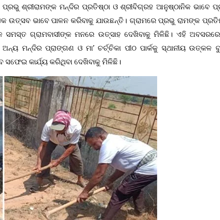
ପ୍ରଭୁ ଶ୍ରୀରାମଙ୍କ ମନ୍ଦିର ପ୍ରତିଷ୍ଠା ଓ ଶ୍ରୀବିଗ୍ରହ ଆନୁଷ୍ଠାନିକ ଭାବେ ପ୍
ଉତ୍ସବ ଭାବେ ପାଳନ କରିବାକୁ ଯାଉଛନ୍ତି। ଗ୍ରାମରେ ପ୍ରଭୁ ରାମଙ୍କ ପ୍ରତିମୂର୍
େଳେ ସମସ୍ତ ଗ୍ରାମବାସୀଙ୍କ ମନରେ ଉତ୍ସାହ ଦେଖିବାକୁ ମିଳିଛି। ଏହି ଅବସରରେ
ଅନ୍ୟ ମନ୍ଦିର ପ୍ରାଙ୍ଗଣ ଓ ମା’ ଚର୍ଚ୍ଚିକା ପୀଠ ପାର୍କକୁ ସ୍ଥାନୀୟ ଉତ୍କଳ ବ
ସଫେଇ କାର୍ଯ୍ୟ କରିଥିବା ଦେଖିବାକୁ ମିଳିଛି।