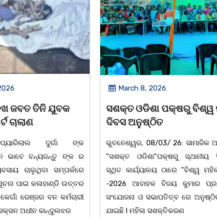
2026
March 8, 2026
 ପକ୍ଷରୁ ବିଶ୍ୱ ମହିଳା
ଆନ୍ତର୍ଜାତୀୟ ମହିଳା ଦିବସ
ିତ
ଉପଲକ୍ଷେ ନାଟକ ‘ଖାଣ୍ଟି ସୁନା
/03/ 26: ସାମାଜିକ ଅନୁଷ୍ଠାନ
ଚିଲିକା: ଆନ୍ତର୍ଜାତୀୟ ମହିଳା ଦିବ
"ପକ୍ଷରୁ ସ୍ଥାନୀୟ ସିଆରପି
ଅବସରରେ ବାଲୁଗାଁସ୍ଥିତ ମା' ଭଗବ
ଳୟ ଠାରେ "ବିଶ୍ୱ ମହିଳା ଦିବସ
ନିକେତନ ର ଓଡ଼ିଆ ଅସ୍ମିତା ଉପରେ 
 ବିଜୟ କୁମାର ପ୍ରଧାନଙ୍କ
ନାଟକ "ଖାଣ୍ଟି ସୁନା" ଗୈ।ରୀ ସାଂସ
ାପତିତ୍ବ ରେ ଅନୁଷ୍ଠିତ ହୋଇ
ପ୍ରତିଷ୍ଠାନ, ଖୋର୍ଦ୍ଧା ଆନୁକୁଲ୍ୟରେ 
ସଶକ୍ତିକରଣ
ହୋଇଯାଇଛି। ଡ଼ଃ ପ୍ରଦୀପ ଭୈମିକ ଙ୍କ