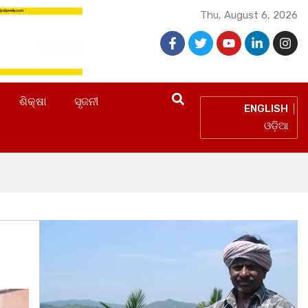
Thu, August 6, 2026
ଶିକ୍ଷା
ସୃଜନୀ
ENGLISH
ଓଡ଼ିଆ