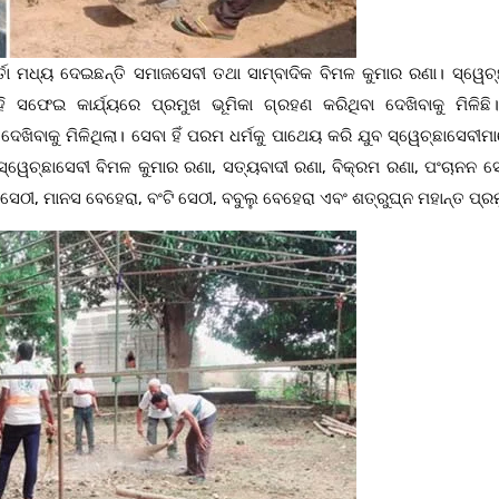
ର୍ତା ମଧ୍ୟ ଦେଇଛନ୍ତି ସମାଜସେବୀ ତଥା ସାମ୍ବାଦିକ ବିମଳ କୁମାର ରଣା। ସ୍ୱେଚ୍
 ସଫେଇ କାର୍ଯ୍ୟରେ ପ୍ରମୁଖ ଭୂମିକା ଗ୍ରହଣ କରିଥିବା ଦେଖିବାକୁ ମିଳିଛି
େଖିବାକୁ ମିଳିଥିଲା। ସେବା ହିଁ ପରମ ଧର୍ମକୁ ପାଥେୟ କରି ଯୁବ ସ୍ୱେଚ୍ଛାସେବୀମ
 ସ୍ୱେଚ୍ଛାସେବୀ ବିମଳ କୁମାର ରଣା, ସତ୍ୟବାଦୀ ରଣା, ବିକ୍ରମ ରଣା, ପଂଚାନନ ସ
 ସେଠୀ, ମାନସ ବେହେରା, ବଂଟି ସେଠୀ, ବବୁଲୁ ବେହେରା ଏବଂ ଶତ୍ରୁଘ୍ନ ମହାନ୍ତ ପ୍ର