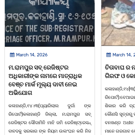
March 14, 2026
March 8, 
ଚିତାବାଘ ର ନଖ ଜବତ ତିନି ଯୁବକ
ସଶକ୍ତ ଓଡିଶା
ଗିରଫ ଓ କୋର୍ଟ ଚାଲାଣ
ଦିବସ ଅନୁଷ୍ଠ
କଳାହାଣ୍ଡି,୧୪|୩(ପ୍ୟାରିଲାଲ ଦୁର୍ଗା ଙ୍କ
ଭୁବନେଶ୍ୱର, 08
ରିପୋର୍ଟ):ବେଆଇନ ଭାବେ ବନ୍ୟଜନ୍ତୁ ଙ୍କ ର
"ସଶକ୍ତ ଓଡିଶା
ଶିକାର କରି ବ୍ୟବସାୟ ଚାଲୁଥିବା ସମ୍ପର୍କରେ
ସ୍ଥିତ କାର୍ଯ୍ୟା
କୌଣସି ସୂତ୍ରରୁ ସୂଚନା ପାଇ କଳାହାଣ୍ଡି ଉତ୍ତର
-2026 ଆବାହକ
ବନଖଣ୍ଡ ଅଧୀନ କେଗାଁ ରେଞ୍ଜର ବନ କର୍ମଚାରୀ
ସଂଯୋଜନା ଓ ସଭ
ମାନେ ଗରଗାବ ସେକ୍ସନ ଅଧୀନ କାନ୍ଦୁଲଝର
ଯାଇଛି l ମହିଳା 