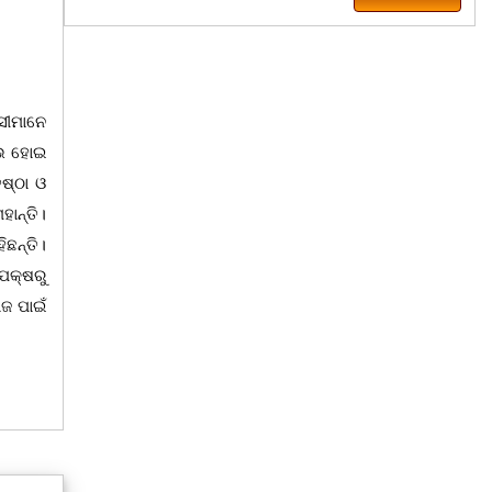
ସୀମାନେ
୍ଭ ହୋଇ
ିଷ୍ଠା ଓ
ାନ୍ତି।
ଛନ୍ତି।
ପକ୍ଷରୁ
ାଜ ପାଇଁ