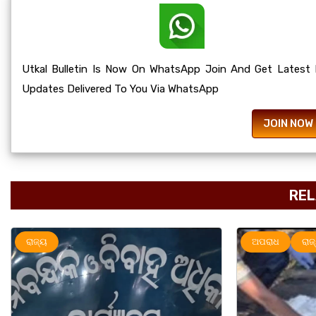
Utkal Bulletin Is Now On WhatsApp Join And Get Latest
Updates Delivered To You Via WhatsApp
JOIN NOW
REL
ଅପରାଧ
ରାଜ୍ୟ
ରାଜ୍ୟ