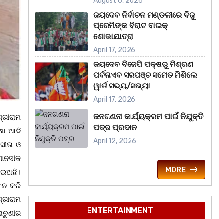
August 6, 2026
ଜୟଦେବ ନିର୍ବାଚନ ମଣ୍ଡଳୀରେ ବିଜୁ
ପ୍ରେମିଙ୍କ ବିରାଟ ବାଇକ୍
ଶୋଭାଯାତ୍ରା
April 17, 2026
ଜୟଦେବ ବିଜେପି ପକ୍ଷରୁ ମିଶ୍ରଣ
ପର୍ବନାଏବ ସରପଞ୍ଚ ସମେତ ମିଶିଲେ
ୱାର୍ଡ ସଭ୍ୟ/ସଭ୍ୟା
April 17, 2026
ଜନଗଣନା କାର୍ଯ୍ୟକ୍ରମ ପାଇଁ ନିଯୁକ୍ତି
ଶ୍ରୀରାମ
ପତ୍ର ପ୍ରଦାନ
ଶା ଆଦି
April 12, 2026
ସୀତା ଓ
 ମାନସୀକ
MORE
ଯାଇଅଛି।
ତନ କରି
୍ରୀରାମ
ENTERTAINMENT
ାଚୁଣୀର