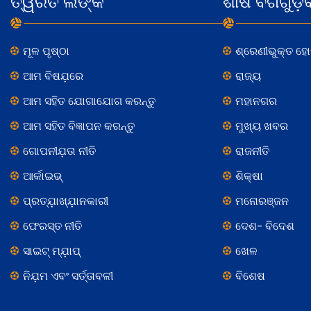
ତ୍ୱରିତ ଲିଙ୍କ
ଶୀର୍ଷ ବର୍ଗଗୁଡ଼ି
ମୂଳ ପୃଷ୍ଠା
ଶ୍ରେଣୀଭୁକ୍ତ ହ
ଆମ ବିଷଯ଼ରେ
ରାଜ୍ୟ
ଆମ ସହିତ ଯୋଗାଯୋଗ କରନ୍ତୁ
ମହାନଗର
ଆମ ସହିତ ବିଜ୍ଞାପନ କରନ୍ତୁ
ମୁଖ୍ୟ ଖବର
ଗୋପନୀଯ଼ତା ନୀତି
ରାଜନୀତି
ଆର୍କାଇଭ୍
ଶିକ୍ଷା
ପ୍ରତ୍ଯ଼ାଖ୍ଯ଼ାନକାରୀ
ମନୋରଞ୍ଜନ
ଫେରସ୍ତ ନୀତି
ଦେଶ- ବିଦେଶ
ସାଇଟ୍ ମ୍ଯ଼ାପ୍
ଖେଳ
ନିଯ଼ମ ଏବଂ ସର୍ତ୍ତାବଳୀ
ବିଶେଷ