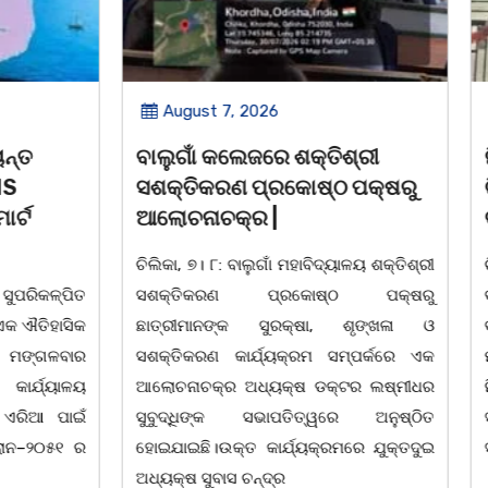
 2026
August 7, 2026
େଜରେ ଶକ୍ତିଶ୍ରୀ
ନିଶାଶକ୍ତ ଯୁବକକୁ ଉଦ୍ଧାର କ
 ପ୍ରକୋଷ୍ଠ ପକ୍ଷରୁ
ଚିକିତ୍ସା ପରେ ଘରକୁ ପଠାଇଲା
ର |
ବାଲୁଗାଁ ପୋଲିସ
ାଲୁଗାଁ ମହାବିଦ୍ୟାଳୟ ଶକ୍ତିଶ୍ରୀ
ଚିଲିକା, ୭।୮:ବର୍ତ୍ତମାନ ସମୟରେ ମା
 ପ୍ରକୋଷ୍ଠ ପକ୍ଷରୁ
ବଞ୍ଚି ରହିଛି।ଯାହାର ଜ୍ୱଳନ୍ତ ଉଦାହରଣ
କ ସୁରକ୍ଷା, ଶୃଙ୍ଖଳା ଓ
ବାଲୁଗାଁ ପୋଲିସ।ଖବର ମୁତାବକ ଗ
ର୍ଯ୍ୟକ୍ରମ ସମ୍ପର୍କରେ ଏକ
ମଧ୍ୟାହ୍ନରେ ଜଣେ ବ୍ୟକ୍ତି ଗାନ
ଅଧ୍ୟକ୍ଷ ଡକ୍ଟର ଲଷ୍ମୀଧର
ନିକଟରେ କ୍ଷତବିକ୍ଷତ ଅବସ୍ଥାର
 ସଭାପତିତ୍ୱରେ ଅନୁଷ୍ଠିତ
ସାଧାରଣ ଜନତାଙ୍କୁ ଗାଳିଗୁଲଜ କରୁଥି
 କାର୍ଯ୍ୟକ୍ରମରେ ଯୁକ୍ତଦୁଇ
ସ୍ଥାନୀୟ ଲୋକେ ୧୧୨
ଚନ୍ଦ୍ର