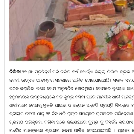
ଚିଲିକା
,୨୭।୩: ପ୍ରତିବର୍ଷ ପରି ଚ଼ଳିତ ବର୍ଷ ଖୋର୍ଦ୍ଧା ଜିଲ୍ଲା ଚିଲିକା ବ୍
ନବମୀ ଉତ୍ସବ ଆଡମ୍ବର ସହକାରେ ପାଳିତ ହୋଇଯାଇଅଛି। ସକାଳ ସମୟରେ ସୂର
ପଠନ କରାଯିବା ପରେ ହୋମ ଅନୁଷ୍ଠିତ ହୋଇଥିଲା। ହୋମରେ ପୁରୋଧା ଭାବେ 
ହନୁମାନଙ୍କ ଉଦ୍ଦେଶ୍ୟରେ ବଡ କୁମ୍ଭ ବସିବା ପରେ ମାନସୀକ ଧାରୀ ମାନଙ୍କ କ
ଧାରୀମାନେ ରୋଗରୁ ମୁକ୍ତି ପାଇବା ଓ ସନ୍ତାନ ସନ୍ତତି ପ୍ରାପ୍ତି ନିମନ୍ତେ
ଶ୍ରୀରାମ ନବମୀ ଠାରୁ ୨୧ ଦିନ ଧରି ରାତ୍ର ସମୟରେ ରାମନାଟକ ପରିବେଷଣ 
ଗ୍ରାମ୍ୟ ପରିକ୍ରମା କରିବା ପରେ ଜଳାଶୟରେ କୁମ୍ଭ କୁ ବିସର୍ଜନ କରାଯାଏ
ମନ୍ଦିର ମାନଙ୍କରେ ଶ୍ରୀରାମ ନବମୀ ପାଳିତ ହୋଇଯାଇଅଛି । ପ୍ରାତଃ କାଳ