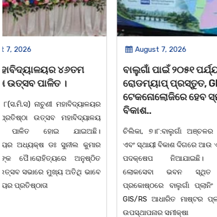
August 7, 2026
August 7,
ବାଲୁଗାଁ ପାଇଁ ୨୦୫୧ ପର୍ଯ୍ୟନ୍ତ
ବାଲୁଗାଁ କଲ
ରୋଡମ୍ୟାପ୍ ପ୍ରସ୍ତୁତ, GIS
ସଶକ୍ତିକରଣ
ଟେକନୋଲୋଜିରେ ହେବ ସ୍ମାର୍ଟ
ଆଲୋଚନାଚକ୍
ବିକାଶ..
ଚିଲିକା, ୭। ୮: ବ
ଚିଲିକା, ୭।୮:ବାଲୁଗାଁ ଅଞ୍ଚଳର ସୁପରିକଳ୍ପିତ
ସଶକ୍ତିକରଣ
ଏବଂ ସ୍ଥାୟୀ ବିକାଶ ଦିଗରେ ଆଉ ଏକ ଐତିହାସିକ
ଛାତ୍ରୀମାନଙ୍
ପଦକ୍ଷେପ ନିଆଯାଇଛି। ମଙ୍ଗଳବାର
ସଶକ୍ତିକରଣ କା
ଲୋକସେବା ଭବନ ସ୍ଥିତ କାର୍ଯ୍ୟାଳୟ
ଆଲୋଚନାଚକ୍ର 
ପ୍ରକୋଷ୍ଠରେ ବାଲୁଗାଁ ପ୍ଲାନିଂ ଏରିଆ ପାଇଁ
ସୁବୁଦ୍ଧିଙ୍କ
GIS/RS ଆଧାରିତ ମାଷ୍ଟର ପ୍ଲାନ–୨୦୫୧ ର
ହୋଇଯାଇଛି।ଉକ୍ତ
ଉପସ୍ଥାପନାର ସମୀକ୍ଷା
ଅଧ୍ୟକ୍ଷ ସୁବାସ 