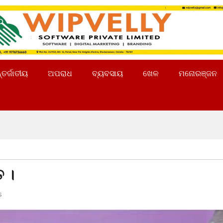
୍ତର୍ଜାତୀୟ
ଅପରାଧ
ବ୍ୟବସାୟ
ଖେଳ
ମନୋରଞ୍ଜନ
ତ ।
s