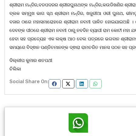
ଶ୍ରୀରାମ ମନ୍ଦିର,ବଡପଦରର ଶ୍ରୀରଘୁନାଥଙ୍କ ମନ୍ଦିର,କଉଡିଖଣିର ଶ୍ରୀରା
ବ୍ଲକ ସମ୍ମୁଖ ଭାଗ ସ୍ଥ ଶ୍ରୀରାମ ମନ୍ଦିର, ଖଜୁରୀଆ ଓରୀ ଘୁନାଥ, ଭୀମ
ବଜାର ଠାରେ ମହାସମାରୋହରେ ଶ୍ରୀରାମ ନବମୀ ପାଳିତ ହୋଇଯାଇଅଛି । ସେହି
ଦେବଙ୍କ ପୀଠରେ ଶ୍ରୀରାମ ନବମୀ ଠାରୁ ନବଦିନ ବ୍ୟାପୀ ରାମ କୋଟୀ ମହା ଯଜ୍ଞ
ହେବା ସହ ପ୍ରତ୍ୟେହ ଏକ ଲକ୍ଷ ଆଠ ବେଲ ପତ୍ରରେ ଭଗବାନ ଶ୍ରୀରାମଙ୍କ
ସମୟରେ ବିଦ୍ଵାନ ପଣ୍ଡିତମାନଙ୍କ ଦ୍ଵାରା ରାମଚରିତ ମାନସ ପଠନ ସହ ପ୍ର
ଦିଲ୍ଲୀପ କୁମାର ଶତପଥୀ
ଚିଲିକା
Social Share On: