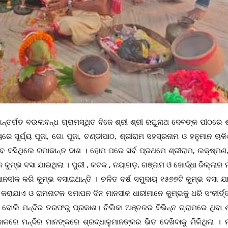
ଲକ ଅନ୍ତର୍ଗତ ବଉଳାବନ୍ଧ ଗ୍ରାମସ୍ଥିତ ବିଜେ ଶ୍ରୀ ଶ୍ରୀ ରଘୁନାଥ ଦେବଙ୍କ ପୀଠରେ 
୍ଯ୍ୟ ପୂଜା, ଗୋ ପୂଜା, ଚଣ୍ଡୀପାଠ, ଶ୍ରୀରାମ ସହସ୍ରନାମ ଓ ହନୁମାନ ଚାଳି
ବସିଥିଲେ ରମାକାନ୍ତ ଦାଶ । ହୋମ ପରେ ସର୍ବ ପ୍ରଥମେ ଶ୍ରୀରାମ, ଲକ୍ଷ୍ମଣ,
ୁମ୍ଭ ବସା ଯାଇଥିଲା । ପୁରୀ , କଟକ , ନୟାଗଡ଼, ଗଞ୍ଜାମ ଓ ଖୋର୍ଦ୍ଧା ଜିଲ୍ଲାର
 ମାନସୀକ କରି କୁମ୍ଭ ବସାଇଥାନ୍ତି । ଚଳିତ ବର୍ଷ ସମୁଦାୟ ୧୫୭୭ଟି କୁମ୍ଭ ବସା 
କରାଯାଏ ଓ ରାମନାଟକ ସମାପନ ଦିନ ମାନସୀକ ଧାରୀମାନେ କୁମ୍ଭକୁ ଧରି ସଂକୀର୍ତ୍
 ବୋଲି ମନ୍ଦିର ତରଫରୁ ପ୍ରକାଶ। ଚିଲିକା ଅଞ୍ଚଳର ବିଭିନ୍ନ ଗ୍ରାମରେ ଥିବା ଶ
ରେ ମନ୍ଦିର ମାନଙ୍କରେ ଶ୍ରଦ୍ଧାଳୁମାନଙ୍କର ଭିଡ ଦେଖିବାକୁ ମିଳିଥିଲା । ନ