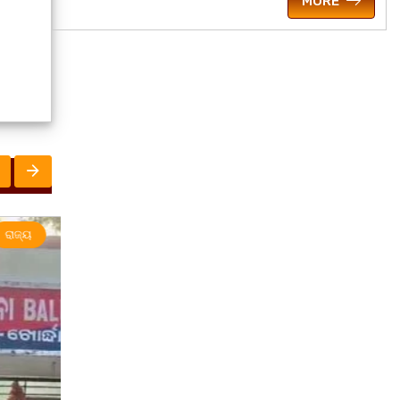
MORE
ମହାନଗର
ରାଜନୀତି
ରାଜ୍ୟ
ରାଜ୍