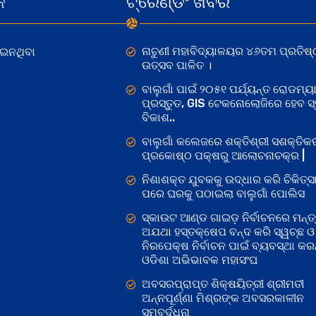
କ
ଟ୍ରେଣ୍ଡିଂ ଖବର
ନାଚୁଣୀ ମହାବିଦ୍ୟାଳୟର ୪୬ତମ ପ୍ରତିଷ୍
ୋଇନଥିବା
ଉତ୍ସବ ପାଳିତ ।
ବାଲୁଗାଁ ପାଇଁ ୨୦୫୧ ପର୍ଯ୍ୟନ୍ତ ରୋଡମ୍ୟା
ପ୍ରସ୍ତୁତ, GIS ଟେକନୋଲୋଜିରେ ହେବ ସ୍ମ
ବିକାଶ..
ବାଲୁଗାଁ କଲେଜରେ ଶକ୍ତିଶ୍ରୀ ସଶକ୍ତି
ପ୍ରକୋଷ୍ଠ ପକ୍ଷରୁ ଆଲୋଚନାଚକ୍ର |
ନିଶାଶକ୍ତ ଯୁବକକୁ ଉଦ୍ଧାର କରି ଚିକିତ୍ସ
ପରେ ଘରକୁ ପଠାଇଲା ବାଲୁଗାଁ ପୋଲିସ
ସ୍କାଉଟ ଆଣ୍ଡ ଗାଇଡ଼ ନିର୍ବାଚନରେ ମନ୍ତ୍
ଅଯଥା ହସ୍ତକ୍ଷେପ ବନ୍ଦ କରି ସ୍ୱଚ୍ଛ ଓ
ନିରପେକ୍ଷ ନିର୍ବାଚନ ପାଇଁ ବ୍ୟବସ୍ଥା କରନ୍
ଓଡିଶା ଅଭିଭାବକ ମହାସଂଘ
ଅବସରପ୍ରାପ୍ତ ଶିକ୍ଷୟିତ୍ରୀ ଶ୍ରୀମତୀ
ଅନ୍ନପୂର୍ଣ୍ଣା ମିଶ୍ରଙ୍କ ଅବସରକାଳୀନ
ସମ୍ବର୍ଦ୍ଧନା