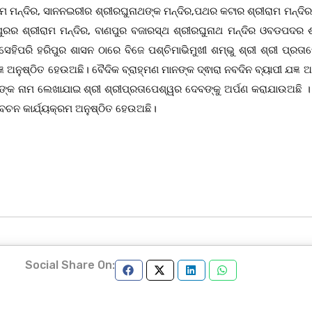
ମ ମନ୍ଦିର, ସାନନଇରୀର ଶ୍ରୀରଘୁନାଥଙ୍କ ମନ୍ଦିର,ପଥର କଟାର ଶ୍ରୀରାମ ମନ୍ଦିର,
ପୁରର ଶ୍ରୀରାମ ମନ୍ଦିର, ବାଣପୁର ବଜାରସ୍ଥ ଶ୍ରୀରଘୁନାଥ ମନ୍ଦିର ଓବଡପଦର ଶ
ପରି ହରିପୁର ଶାସନ ଠାରେ ବିଜେ ପଶ୍ଚିମାଭିମୁଖୀ ଶମ୍ଭୁ ଶ୍ରୀ ଶ୍ରୀ ପ୍ରତା
 ଅନୁଷ୍ଠିତ ହେଉଅଛି। ବୈଦିକ ବ୍ରାହ୍ମଣ ମାନଙ୍କ ଦ୍ଵାରା ନବଦିନ ବ୍ୟାପୀ ଯଜ୍ଞ ଅ
 ନାମ ଲେଖାଯାଇ ଶ୍ରୀ ଶ୍ରୀପ୍ରତାପେଶ୍ୱର ଦେବଙ୍କୁ ଅର୍ପଣ କରାଯାଉଅଛି । 
ବଚନ କାର୍ଯ୍ୟକ୍ରମ ଅନୁଷ୍ଠିତ ହେଉଅଛି।
Social Share On: