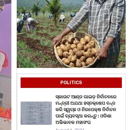
POLITICS
ସ୍କାଉଟ ଆଣ୍ଡ ଗାଇଡ଼ ନିର୍ବାଚନରେ
ମନ୍ତ୍ରୀ ଅଯଥା ହସ୍ତକ୍ଷେପ ବନ୍ଦ
କରି ସ୍ୱଚ୍ଛ ଓ ନିରପେକ୍ଷ ନିର୍ବାଚନ
ପାଇଁ ବ୍ୟବସ୍ଥା କରନ୍ତୁ : ଓଡିଶା
ଅଭିଭାବକ ମହାସଂଘ