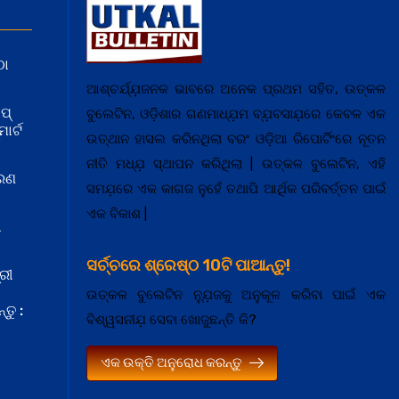
ଠା
ଆଶ୍ଚର୍ଯ୍ଯ଼ଜନକ ଭାବରେ ଅନେକ ପ୍ରଥମ ସହିତ, ଉତ୍କଳ
ପ୍
ବୁଲେଟିନ, ଓଡ଼ିଶାର ଗଣମାଧ୍ଯ଼ମ ବ୍ଯ଼ବସାଯ଼ରେ କେବଳ ଏକ
ାର୍ଟ
ଉତ୍ଥାନ ହାସଲ କରିନଥିଲା ବରଂ ଓଡ଼ିଆ ରିପୋର୍ଟିଂରେ ନୂତନ
ନୀତି ମଧ୍ଯ଼ ସ୍ଥାପନ କରିଥିଲା | ଉତ୍କଳ ବୁଲେଟିନ, ଏହି
କରଣ
ସମଯ଼ରେ ଏକ କାଗଜ ନୁହେଁ ତଥାପି ଆର୍ଥିକ ପରିବର୍ତ୍ତନ ପାଇଁ
ଏକ ବିକାଶ |
ା
ସର୍ଚ୍ଚରେ ଶ୍ରେଷ୍ଠ 10ଟି ପାଆନ୍ତୁ!
ରୀ
ଉତ୍କଳ ବୁଲେଟିନ ନ୍ଯ଼ୁଜକୁ ଅନୁକୂଳ କରିବା ପାଇଁ ଏକ
ତୁ :
ବିଶ୍ୱସନୀଯ଼ ସେବା ଖୋଜୁଛନ୍ତି କି?
ଏକ ଉକ୍ତି ଅନୁରୋଧ କରନ୍ତୁ