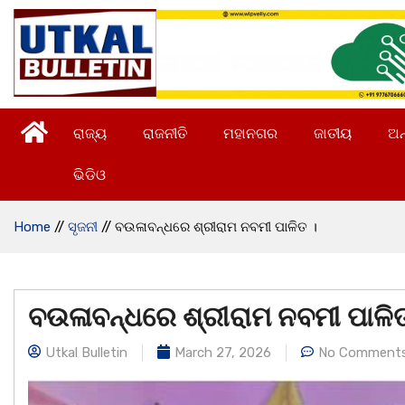
ରାଜ୍ୟ
ରାଜନୀତି
ମହାନଗର
ଜାତୀୟ
ଅନ
ଭିଡିଓ
Home
//
ସୃଜନୀ
//
ବଉଳାବନ୍ଧରେ ଶ୍ରୀରାମ ନବମୀ ପାଳିତ ।
ବଉଳାବନ୍ଧରେ ଶ୍ରୀରାମ ନବମୀ ପାଳି
Utkal Bulletin
March 27, 2026
No Comment