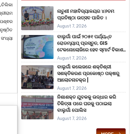
ଚିଲିକା
ନାଚୁଣୀ ମହାବିଦ୍ୟାଳୟର ୪୬ତମ
୍ରୀରାମ
ପ୍ରତିଷ୍ଠା ଉତ୍ସବ ପାଳିତ ।
ପେଶ୍ଵର
August 7, 2026
ନୁଷ୍ଠିତ
ବାଲୁଗାଁ ପାଇଁ ୨୦୫୧ ପର୍ଯ୍ୟନ୍ତ
ସଂଧ୍ୟା
ରୋଡମ୍ୟାପ୍ ପ୍ରସ୍ତୁତ, GIS
ଟେକନୋଲୋଜିରେ ହେବ ସ୍ମାର୍ଟ ବିକାଶ..
August 7, 2026
ବାଲୁଗାଁ କଲେଜରେ ଶକ୍ତିଶ୍ରୀ
ସଶକ୍ତିକରଣ ପ୍ରକୋଷ୍ଠ ପକ୍ଷରୁ
ଆଲୋଚନାଚକ୍ର |
August 7, 2026
ନିଶାଶକ୍ତ ଯୁବକକୁ ଉଦ୍ଧାର କରି
ଚିକିତ୍ସା ପରେ ଘରକୁ ପଠାଇଲା
ବାଲୁଗାଁ ପୋଲିସ
August 7, 2026