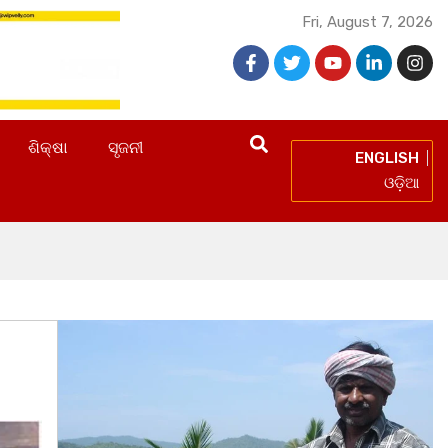
Fri, August 7, 2026
ଶିକ୍ଷା
ସୃଜନୀ
ENGLISH
ଓଡ଼ିଆ