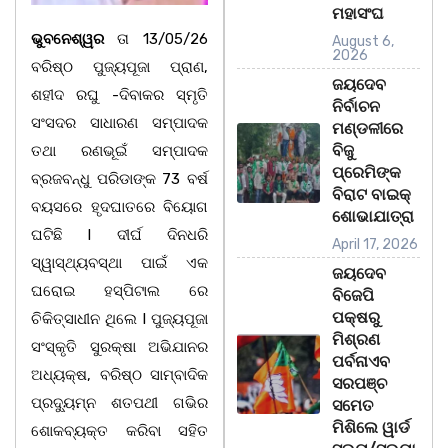
ମହାସଂଘ
ଭୁବନେଶ୍ୱର
ତା 13/05/26
August 6,
2026
ବରିଷ୍ଠ ପୁଜ୍ୟପୂଜା ପ୍ରାଣ,
ଜୟଦେବ
ଶହୀଦ ରଘୁ -ଦିବାକର ସ୍ମୃତି
ନିର୍ବାଚନ
ସଂସଦର ସାଧାରଣ ସମ୍ପାଦକ
ମଣ୍ଡଳୀରେ
ବିଜୁ
ତଥା ରଣଭୂଇଁ ସମ୍ପାଦକ
ପ୍ରେମିଙ୍କ
ବ୍ରଜବନ୍ଧୁ ପରିଡାଙ୍କ 73 ବର୍ଷ
ବିରାଟ ବାଇକ୍
ବୟସରେ ହୃଦଘାତରେ ବିୟୋଗ
ଶୋଭାଯାତ୍ରା
ଘଟିଛି l ଦୀର୍ଘ ଦିନଧରି
April 17, 2026
ସ୍ୱାସ୍ଥ୍ୟବସ୍ଥା ପାଇଁ ଏକ
ଜୟଦେବ
ଘରୋଇ ହସ୍ପିଟାଲ ରେ
ବିଜେପି
ପକ୍ଷରୁ
ଚିକିତ୍ସାଧୀନ ଥିଲେ l ପୁଜ୍ୟପୂଜା
ମିଶ୍ରଣ
ସଂସ୍କୃତି ସୁରକ୍ଷା ଅଭିଯାନର
ପର୍ବନାଏବ
ଅଧ୍ୟକ୍ଷ, ବରିଷ୍ଠ ସାମ୍ବାଦିକ
ସରପଞ୍ଚ
ପ୍ରଦ୍ୟୁମ୍ନ ଶତପଥୀ ଗଭିର
ସମେତ
ମିଶିଲେ ୱାର୍ଡ
ଶୋକବ୍ୟକ୍ତ କରିବା ସହିତ