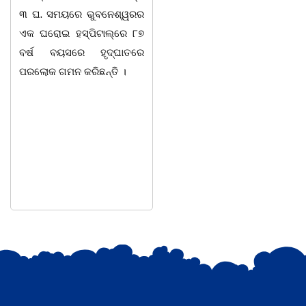
ଦୁଦୁରାଅଣ୍ଟା, କମାରଡିହ, କୟାଁ
ଅଡିଟୋରିୟମରେ ବାଲିଅନ୍ତ
ଆଦି ପଞ୍ଚାୟତରେ ପ୍ରାୟ ୧୫
ପାହାଳ-ଧଉଳି କାର୍ଯ୍ୟ
ଶହ ପରିବାରକୁ ମୁଡି, ବିସ୍କୁଟ,
ସାମ୍ବାଦିକ ସଂଘର ବାର୍ଷ
ଉତ୍ସବ ଅତ୍ୟନ୍ତ ଉତ୍ସା
ସହ ଅନୁଷ୍ଠିତ ହୋଇଯାଇଛ
ସଂଘର ବରିଷ୍ଠ ସଦସ୍ୟ ତ
ଉପଦେଷ୍ଟା କିଶୋର