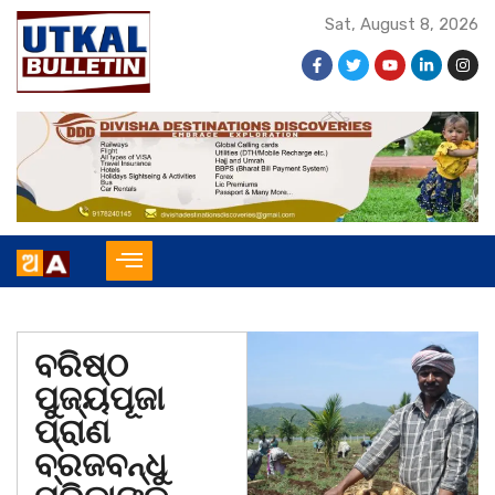
Sat, August 8, 2026
ବରିଷ୍ଠ
ପୁଜ୍ୟପୂଜା
ପ୍ରାଣ
ବ୍ରଜବନ୍ଧୁ