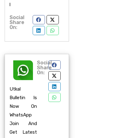
l
Social
Share
On:
Social
Share
On:
Utkal
Bulletin Is
Now On
WhatsApp
Join And
Get Latest