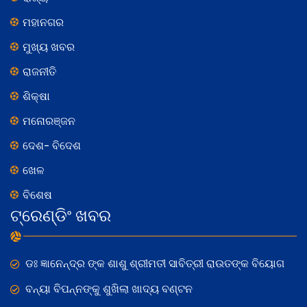
ମହାନଗର
ମୁଖ୍ୟ ଖବର
ରାଜନୀତି
ଶିକ୍ଷା
ମନୋରଞ୍ଜନ
ଦେଶ- ବିଦେଶ
ଖେଳ
ବିଶେଷ
ଟ୍ରେଣ୍ଡିଂ ଖବର
ଡଃ ଜ୍ଞାନେନ୍ଦ୍ର ଙ୍କ ଶାଶୁ ଶ୍ରୀମତୀ ସାବିତ୍ରୀ ରାଉତଙ୍କ ବିୟୋଗ
ବନ୍ୟା ବିପନ୍ନଙ୍କୁ ଶୁଖିଲା ଖାଦ୍ୟ ବଣ୍ଟନ