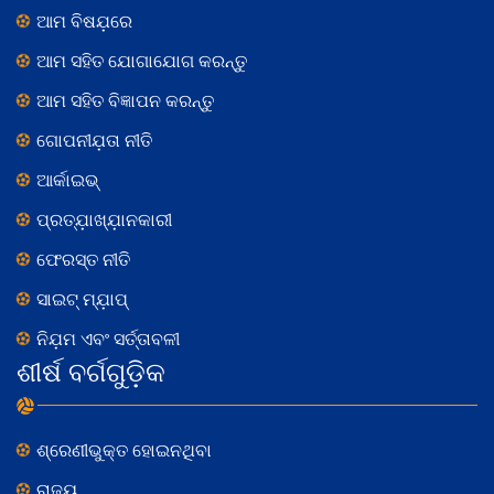
ଆମ ବିଷଯ଼ରେ
ଆମ ସହିତ ଯୋଗାଯୋଗ କରନ୍ତୁ
ଆମ ସହିତ ବିଜ୍ଞାପନ କରନ୍ତୁ
ଗୋପନୀଯ଼ତା ନୀତି
ଆର୍କାଇଭ୍
ପ୍ରତ୍ଯ଼ାଖ୍ଯ଼ାନକାରୀ
ଫେରସ୍ତ ନୀତି
ସାଇଟ୍ ମ୍ଯ଼ାପ୍
ନିଯ଼ମ ଏବଂ ସର୍ତ୍ତାବଳୀ
ଶୀର୍ଷ ବର୍ଗଗୁଡ଼ିକ
ଶ୍ରେଣୀଭୁକ୍ତ ହୋଇନଥିବା
ରାଜ୍ୟ