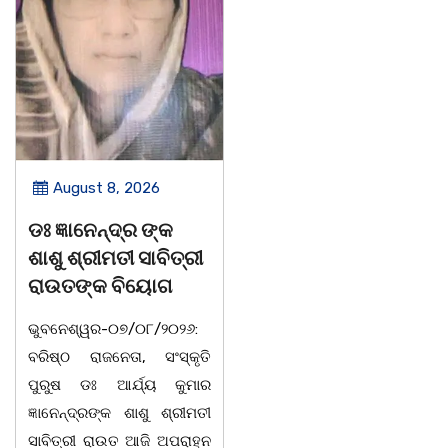
August 8, 2026
August 8, 2026
ବନ୍ୟା ବିପନ୍ନଙ୍କୁ
ସାମ୍ବାଦିକ ମାନେ
ଶୁଖିଲା ଖାଦ୍ୟ ବଣ୍ଟନ
ସମାଜର ଆଇନା
07/08/26 ବନ୍ୟା ବିପନ୍ନଙ୍କ
ବାଲିଅନ୍ତା-ପାହାଳ-ଧଉଳି
ଉଦେଶ୍ୟରେ ଦଶରଥପୁର ଯୁବ
କାର୍ଯ୍ୟରତ ସାମ୍ବାଦିକ ସଂ
କଂଗ୍ରେସ ପକ୍ଷରୁ ରିଲିଫ
ବାର୍ଷିକ ଉତ୍ସ
ସାମଗ୍ରୀ ବଣ୍ଟନ କରାଯାଇଥିବା
ଅନୁଷ୍ଠିତବାଲିଅନ୍ତା,୭|୮:ଅଟଳ
ଦେଖାଯାଇଛି । ବ୍ଲକସ୍ଥ କସପା,
ସ୍ଥିତ ଆସ୍ଥା ସ୍କୁଲ 
ତରପଦା, ମଲିକାପୁର, ନିଜାମପୁର,
ମ୍ୟାନେଜମେଣ୍ଟ