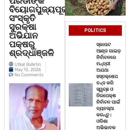
ପରିଡାଙ୍କ
ବିୟୋଗପୁଜ୍ୟପୂଜା
ସଂସ୍କୃତି
ସୁରକ୍ଷା
POLITICS
ଅଭିଯାନ
ପକ୍ଷରୁ
ସ୍କାଉଟ
ଶ୍ରଦ୍ଧାଞ୍ଜଳି
ଆଣ୍ଡ ଗାଇଡ଼
ନିର୍ବାଚନରେ
ମନ୍ତ୍ରୀ
Utkal Bulletin
May 13, 2026
ଅଯଥା
No Comments
ହସ୍ତକ୍ଷେପ
ବନ୍ଦ କରି
ସ୍ୱଚ୍ଛ ଓ
ନିରପେକ୍ଷ
ନିର୍ବାଚନ ପାଇଁ
ବ୍ୟବସ୍ଥା
କରନ୍ତୁ :
ଓଡିଶା
ଅଭିଭାବକ