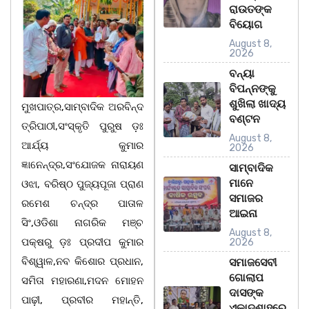
ରାଉତଙ୍କ
ବିୟୋଗ
August 8,
2026
ବନ୍ୟା
ବିପନ୍ନଙ୍କୁ
ଶୁଖିଲା ଖାଦ୍ୟ
ମୁଖପାତ୍ର,ସାମ୍ବାଦିକ ଅରବିନ୍ଦ
ବଣ୍ଟନ
ତ୍ରିପାଠୀ,ସଂସ୍କୃତି ପୁରୁଷ ଡ଼ଃ
August 8,
ଆର୍ଯ୍ୟ କୁମାର
2026
ଜ୍ଞାନେନ୍ଦ୍ର,ସଂଯୋଜକ ନାରାୟଣ
ସାମ୍ବାଦିକ
ମାନେ
ଓଝା, ବରିଷ୍ଠ ପୁଜ୍ୟପୂଜା ପ୍ରାଣ
ସମାଜର
ରମେଶ ଚନ୍ଦ୍ର ପାତାଳ
ଆଇନା
ସିଂ,ଓଡିଶା ନାଗରିକ ମଞ୍ଚ
August 8,
ପକ୍ଷରୁ ଡ଼ଃ ପ୍ରଦୀପ କୁମାର
2026
ବିଶ୍ୱାଳ,ନବ କିଶୋର ପ୍ରଧାନ,
ସମାଜସେବୀ
ଗୋଲାପ
ସମିତା ମହାରଣା,ମଦନ ମୋହନ
ଦାସଙ୍କ
ପାଢ଼ୀ, ପ୍ରବୀର ମହାନ୍ତି,
ଏକାଦଶାହରେ