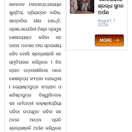
କାମଦେବ ମହାପାତ୍ର,ନାରାୟଣ
ଶ୍ରଦ୍ଧା ସୁମନ
ଅର୍ପଣ
ଖୁଣ୍ଟିଆ, ପ୍ରିୟବ୍ରତ ବାରିକ,
ସାମ୍ବାଦିକା ରୀନା ମହାନ୍ତି,
August 7,
2026
ପ୍ରଜ୍ଞା,ସରୋଜିନୀ ମିଶ୍ର ପ୍ରମୁଖ
ଶୋକବ୍ୟକ୍ତ କରିବା ସହ
MORE
ତାଙ୍କ ଅବଦାନ ଚୀର ସ୍ମରଣୀୟ
ରହିବ ବୋଲି ଶ୍ରଦ୍ଧାଞ୍ଜଳି ସହ
ସ୍ମୃତିଚାରଣ କରିଥିଲେ l ନିଜ
ଗ୍ରାମ ଗଡ଼ବାଣୀକିଲୋ ଠାରେ
ଶେଷକୃତ୍ୟ ସଂମ୍ପନ ହୋଇଥିଲା
l ଜ୍ୟୋଷ୍ଠପୁତ୍ର ସଂଗ୍ରାମ ଓ
କନିଷ୍ଠପୁତ୍ର ବିଶ୍ୱଜିତଙ୍କ
ସହ ଧର୍ମପତ୍ନୀ ଲକ୍ଷ୍ମୀପ୍ରିୟା
ପରିଡା ଉପସ୍ଥିତ ରହିବା ସହ
ଅମର ଆତ୍ମା ପ୍ରତି
ଶ୍ରଦ୍ଧାଞ୍ଜଳି ଅର୍ପଣ କରିଥିଲେ