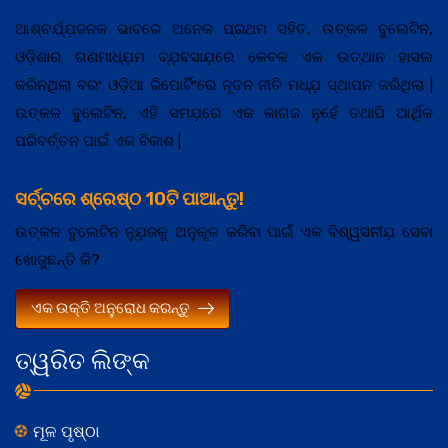
ଆଶ୍ଚର୍ଯ୍ଯ଼ଜନକ ଭାବରେ ଅନେକ ପ୍ରଥମ ସହିତ, ଉତ୍କଳ ବୁଲେଟିନ,
ଓଡ଼ିଶାର ଗଣମାଧ୍ଯ଼ମ ବ୍ଯ଼ବସାଯ଼ରେ କେବଳ ଏକ ଉତ୍ଥାନ ହାସଲ
କରିନଥିଲା ବରଂ ଓଡ଼ିଆ ରିପୋର୍ଟିଂରେ ନୂତନ ନୀତି ମଧ୍ଯ଼ ସ୍ଥାପନ କରିଥିଲା |
ଉତ୍କଳ ବୁଲେଟିନ, ଏହି ସମଯ଼ରେ ଏକ କାଗଜ ନୁହେଁ ତଥାପି ଆର୍ଥିକ
ପରିବର୍ତ୍ତନ ପାଇଁ ଏକ ବିକାଶ |
ସର୍ଚ୍ଚରେ ଶ୍ରେଷ୍ଠ 10ଟି ପାଆନ୍ତୁ!
ଉତ୍କଳ ବୁଲେଟିନ ନ୍ଯ଼ୁଜକୁ ଅନୁକୂଳ କରିବା ପାଇଁ ଏକ ବିଶ୍ୱସନୀଯ଼ ସେବା
ଖୋଜୁଛନ୍ତି କି?
ଏକ ଉକ୍ତି ଅନୁରୋଧ କରନ୍ତୁ
ତ୍ୱରିତ ଲିଙ୍କ
ମୂଳ ପୃଷ୍ଠା