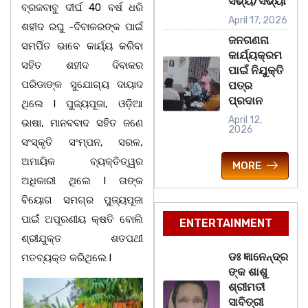
ସଭ୍ୟ/ସଭ୍ୟା
ବ୍ରଜବାବୁ ଦୀର୍ଘ 40 ବର୍ଷ ଧରି
April 17, 2026
ଶହୀଦ ରଘୁ -ଦିବାକରଙ୍କ ପାଇଁ
ଜନଗଣନା
ସମର୍ପିତ ଭାବେ କାର୍ଯ୍ୟ କରିବା
କାର୍ଯ୍ୟକ୍ରମ
ସହିତ ଶହୀଦ ଦିବାକର
ପାଇଁ ନିଯୁକ୍ତି
ପରିଡାଙ୍କ ସୁଯୋଗ୍ୟ ଦାୟାଦ
ପତ୍ର
ପ୍ରଦାନ
ଥିଲେ l ପୁଜ୍ୟପୂଜା, ଓଡ଼ିଆ
April 12,
ଭାଷା, ମାନବବାଦ ସହିତ ଜଣେ
2026
ସଂସ୍କୃତି ସଂମ୍ପନ, ସରଳ,
ଅମାୟିକ ବ୍ୟକ୍ତିତ୍ୱର
MORE
ଅଧିକାରୀ ଥିଲେ l ତାଙ୍କ
ବିୟୋଗ ସମଗ୍ର ପୁଜ୍ୟପୂଜା
ପାଇଁ ଅପୂରଣୀୟ କ୍ଷତି ବୋଲି
ENTERTAINMENT
ଶ୍ରୀଯୁକ୍ତ ଶତପଥୀ
ଡଃ ଜ୍ଞାନେନ୍ଦ୍ର
ମତବ୍ୟକ୍ତ କରିଥିଲେ l
ଙ୍କ ଶାଶୁ
ଶ୍ରୀମତୀ
ସାବିତ୍ରୀ