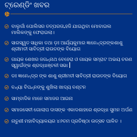
ଟ୍ରେଣ୍ଡିଂ ଖବର
ବାଲୁଗାଁ ପୋଲିସର ତତ୍‌ପରତା,ହଜି ଯାଇଥିବା ମୋବାଇଲ
ମାଲିକଙ୍କୁ ଫେରାଇଲା।
ସାରସ୍ୱତ ସାଧିକା ତଥା ଡ଼ଃ ଆର୍ଯ୍ୟକୁମାର ଜ୍ଞାନେନ୍ଦ୍ରଙ୍କଶାଶୁ
ଶ୍ରୀମତୀ ସାବିତ୍ରୀ ରାଉତଙ୍କ ବିୟୋଗ
ଗାୟକ ଶେଖର ଜଗନ୍ନାଥ ବେହେରା ଓ ଗାୟକ ସମ୍ରାଟ ଅଭୟ ଚରଣ
ସ୍ୱାଇଁଙ୍କ ଶ୍ରଦ୍ଧାଞ୍ଚଳୀ ସଭା |
ଡଃ ଜ୍ଞାନେନ୍ଦ୍ର ଙ୍କ ଶାଶୁ ଶ୍ରୀମତୀ ସାବିତ୍ରୀ ରାଉତଙ୍କ ବିୟୋଗ
ବନ୍ୟା ବିପନ୍ନଙ୍କୁ ଶୁଖିଲା ଖାଦ୍ୟ ବଣ୍ଟନ
ସାମ୍ବାଦିକ ମାନେ ସମାଜର ଆଇନା
ସମାଜସେବୀ ଗୋଲାପ ଦାସଙ୍କ ଏକାଦଶାହରେ ଶ୍ରଦ୍ଧା ସୁମନ ଅର୍ପଣ
ନାଚୁଣୀ ମହାବିଦ୍ୟାଳୟର ୪୬ତମ ପ୍ରତିଷ୍ଠା ଉତ୍ସବ ପାଳିତ ।