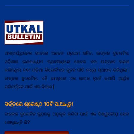
ଆଶ୍ଚର୍ଯ୍ଯ଼ଜନକ ଭାବରେ ଅନେକ ପ୍ରଥମ ସହିତ, ଉତ୍କଳ ବୁଲେଟିନ,
ଓଡ଼ିଶାର ଗଣମାଧ୍ଯ଼ମ ବ୍ଯ଼ବସାଯ଼ରେ କେବଳ ଏକ ଉତ୍ଥାନ ହାସଲ
କରିନଥିଲା ବରଂ ଓଡ଼ିଆ ରିପୋର୍ଟିଂରେ ନୂତନ ନୀତି ମଧ୍ଯ଼ ସ୍ଥାପନ କରିଥିଲା |
ଉତ୍କଳ ବୁଲେଟିନ, ଏହି ସମଯ଼ରେ ଏକ କାଗଜ ନୁହେଁ ତଥାପି ଆର୍ଥିକ
ପରିବର୍ତ୍ତନ ପାଇଁ ଏକ ବିକାଶ |
ସର୍ଚ୍ଚରେ ଶ୍ରେଷ୍ଠ 10ଟି ପାଆନ୍ତୁ!
ଉତ୍କଳ ବୁଲେଟିନ ନ୍ଯ଼ୁଜକୁ ଅନୁକୂଳ କରିବା ପାଇଁ ଏକ ବିଶ୍ୱସନୀଯ଼ ସେବା
ଖୋଜୁଛନ୍ତି କି?