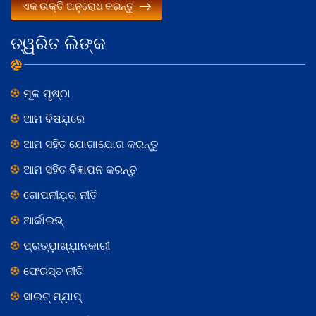
ଏକ ଉକ୍ତି ଅନୁରୋଧ କରନ୍ତୁ
ତ୍ୱରିତ ଲିଙ୍କ
ମୂଳ ପୃଷ୍ଠା
ଆମ ବିଷଯ଼ରେ
ଆମ ସହିତ ଯୋଗାଯୋଗ କରନ୍ତୁ
ଆମ ସହିତ ବିଜ୍ଞାପନ କରନ୍ତୁ
ଗୋପନୀଯ଼ତା ନୀତି
ଆର୍କାଇଭ୍
ପ୍ରତ୍ଯ଼ାଖ୍ଯ଼ାନକାରୀ
ଫେରସ୍ତ ନୀତି
ସାଇଟ୍ ମ୍ଯ଼ାପ୍