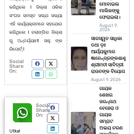
ମୋବାଇଲ
କରିଥିଲେ l ଜିଲ୍ଲା ଓକିଲ
ମାଲିକଙ୍କୁ
ସଂଘର ସମସ୍ତ ସଭ୍ଯ ସଭ୍ୟା
ଫେରାଇଲା।
ଏହି କାର୍ଯ୍ୟକ୍ରମରେ ସହଯୋଗ
August 9,
2026
କରିଥିଲେ l ବଲାଙ୍ଗିର ଜିଲ୍ଲା
ସାରସ୍ୱତ ସାଧିକା
ରୁ ଅନ୍ତର୍ଯ୍ୟାମୀ ସାହୁ ଙ୍କ
ତଥା ଡ଼ଃ
ରିପୋର୍ଟ୍ l
ଆର୍ଯ୍ୟକୁମାର
ଜ୍ଞାନେନ୍ଦ୍ରଙ୍କଶାଶୁ
Social
ଶ୍ରୀମତୀ ସାବିତ୍ରୀ
Share
On:
ରାଉତଙ୍କ ବିୟୋଗ
August 9, 2026
ଗାୟକ
ଶେଖର
ଜଗନ୍ନାଥ
Social
ବେହେରା ଓ
Share
ଗାୟକ
On:
ସମ୍ରାଟ
ଅଭୟ ଚରଣ
Utkal