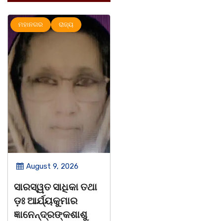
ମହାନଗର
ରାଜ୍ୟ
ରାଜ୍ୟ
ସୃଜନୀ
August 9, 2026
August 8, 2026
ସାରସ୍ୱତ ସାଧିକା ତଥା
ଗାୟକ ଶେଖର
ଡ଼ଃ ଆର୍ଯ୍ୟକୁମାର
ଜଗନ୍ନାଥ ବେହେରା ଓ
ଜ୍ଞାନେନ୍ଦ୍ରଙ୍କଶାଶୁ
ଗାୟକ ସମ୍ରାଟ ଅଭୟ