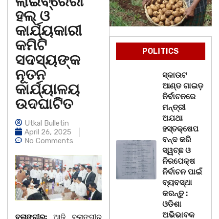
ଲାଇବ୍ରେରୀ
ହଲ୍ ଓ
କାର୍ଯ୍ୟକାରୀ
କମିଟି
POLITICS
ସଦସ୍ୟଙ୍କ
ନୂତନ
ସ୍କାଉଟ
କାର୍ଯ୍ୟାଳୟ
ଆଣ୍ଡ ଗାଇଡ଼
ନିର୍ବାଚନରେ
ଉଦଘାଟିତ
ମନ୍ତ୍ରୀ
ଅଯଥା
Utkal Bulletin
ହସ୍ତକ୍ଷେପ
April 26, 2025
ବନ୍ଦ କରି
No Comments
ସ୍ୱଚ୍ଛ ଓ
ନିରପେକ୍ଷ
ନିର୍ବାଚନ ପାଇଁ
ବ୍ୟବସ୍ଥା
କରନ୍ତୁ :
ଓଡିଶା
ଅଭିଭାବକ
ବଲାଙ୍ଗୀର:
ଆଜି ବଲାଙ୍ଗୀର