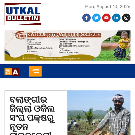
Mon, August 10, 2026
ବଲାଙ୍ଗୀର
ଜିଲ୍ଲା ଓକିଲ
ସଂଘ ପକ୍ଷରୁ
ନୂତନ