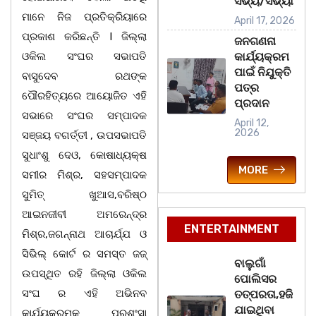
ସଭ୍ୟ/ସଭ୍ୟା
ମାନେ ନିଜ ପ୍ରତିକ୍ରିୟାରେ
April 17, 2026
ପ୍ରକାଶ କରିଛନ୍ତି l ଜିଲ୍ଲା
ଜନଗଣନା
ଓକିଲ ସଂଘର ସଭାପତି
କାର୍ଯ୍ୟକ୍ରମ
ପାଇଁ ନିଯୁକ୍ତି
ବାସୁଦେବ ରଥଙ୍କ
ପତ୍ର
ପୌରହିତ୍ୟରେ ଆୟୋଜିତ ଏହି
ପ୍ରଦାନ
ସଭାରେ ସଂଘର ସମ୍ପାଦକ
April 12,
2026
ସଞ୍ଜୟ ବଗର୍ତ୍ତୀ , ଉପସଭାପତି
ସୁଧାଂଶୁ ଦେଓ, କୋଷାଧ୍ୟକ୍ଷ
MORE
ସମୀର ମିଶ୍ର, ସହସମ୍ପାଦକ
ସୁମିତ୍ ଖୁଆସ,ବରିଷ୍ଠ
ଆଇନଜୀବୀ ଅମରେନ୍ଦ୍ର
ENTERTAINMENT
ମିଶ୍ର,ଜଗନ୍ନାଥ ଆଚାର୍ଯ୍ଯ ଓ
ସିଭିଲ୍ କୋର୍ଟ ର ସମସ୍ତ ଜଜ୍
ବାଲୁଗାଁ
ଉପସ୍ଥିତ ରହି ଜିଲ୍ଲା ଓକିଲ
ପୋଲିସର
ସଂଘ ର ଏହି ଅଭିନବ
ତତ୍‌ପରତା,ହଜି
ଯାଇଥିବା
କାର୍ଯ୍ୟକ୍ରମକୁ ପ୍ରଶଂସା