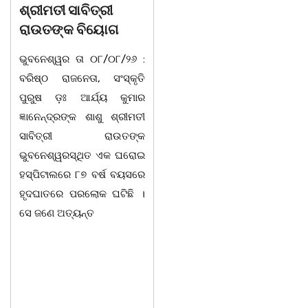
ଶ୍ରୀମତୀ ସାବିତ୍ରୀ
ଚରଣ ସ୍ୱାଇଁଙ୍କ
ରାଉତଙ୍କ ବିୟୋଗ
ଶ୍ରଦ୍ଧାଞ୍ଚଳୀ ସଭା |
ଭୁବନେଶ୍ୱର ତା ୦୮/୦୮/୨୬ :
ଚିଲିକା, ୮। ୮:ଖୋର୍ଦ୍ଧା ଜିଲ୍ଲା
ବରିଷ୍ଠ ରାଜନେତା, ସଂସ୍କୃତି
ବାଣପୁର ବ୍ଲକ ଅନ୍ତର୍ଗତ ନାଚୁଣୀ
ପୁରୁଷ ଡ଼ଃ ଆର୍ଯ୍ୟ କୁମାର
ଠାରେ ବାଣପୁର ଭଗବତୀ ମଣ୍ଡଳ
ଜ୍ଞାନେନ୍ଦ୍ରଙ୍କ ଶାଶୁ ଶ୍ରୀମତୀ
ପାଲାଗାୟକ ପରିଷଦ ଓ ଜାଗୃତିକା
ସାବିତ୍ରୀ ରାଉତଙ୍କ
ଅନୁଷ୍ଠାନର ମିଳିତ
ଭୁବନେଶ୍ୱରସ୍ଥିତ ଏକ ଘରୋଇ
ଆନୁକୂଲ୍ୟରେ ସ୍ୱର୍ଗତ ଗାୟକ
ହସ୍ପିଟାଲରେ ୮୭ ବର୍ଷ ବୟସରେ
ଶେଖର ପଦ୍ମଶ୍ରୀ ଜଗନ୍ନାଥ
ହୃଦଘାତରେ ପରଲୋକ ଘଟିଛି ।
ବେହେରା ଓ ଗାୟକ ସମ୍ରାଟ
ସେ ଜଣେ ଅତ୍ୟନ୍ତ
ଅଭୟ ଚରଣ