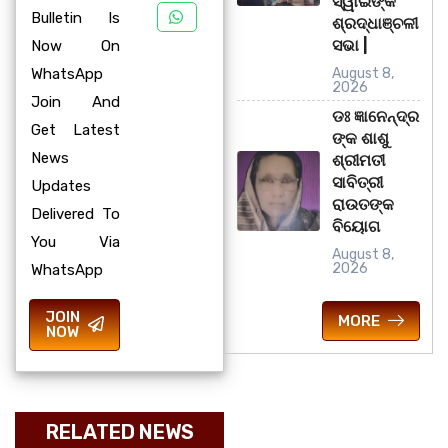
ସ୍ୱାଇଁଙ୍କ
Bulletin Is
ଶ୍ରଦ୍ଧାଞ୍ଚଳୀ
ସଭା |
Now On
WhatsApp
August 8,
2026
Join And
ଡଃ ଜ୍ଞାନେନ୍ଦ୍ର
Get Latest
ଙ୍କ ଶାଶୁ
News
ଶ୍ରୀମତୀ
ସାବିତ୍ରୀ
Updates
ରାଉତଙ୍କ
Delivered To
ବିୟୋଗ
You Via
August 8,
2026
WhatsApp
JOIN
MORE
NOW
RELATED NEWS