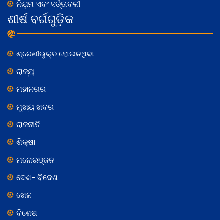
ନିଯ଼ମ ଏବଂ ସର୍ତ୍ତାବଳୀ
ଶୀର୍ଷ ବର୍ଗଗୁଡ଼ିକ
ଶ୍ରେଣୀଭୁକ୍ତ ହୋଇନଥିବା
ରାଜ୍ୟ
ମହାନଗର
ମୁଖ୍ୟ ଖବର
ରାଜନୀତି
ଶିକ୍ଷା
ମନୋରଞ୍ଜନ
ଦେଶ- ବିଦେଶ
ଖେଳ
ବିଶେଷ