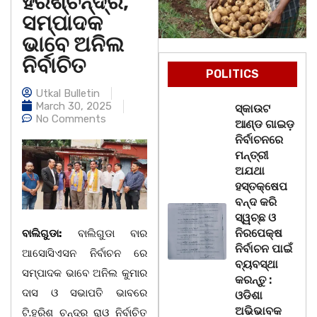
ହରିଶ୍ଚନ୍ଦ୍ର,
ସମ୍ପାଦକ
ଭାବେ ଅନିଲ
ନିର୍ବାଚିତ
POLITICS
Utkal Bulletin
March 30, 2025
ସ୍କାଉଟ
No Comments
ଆଣ୍ଡ ଗାଇଡ଼
ନିର୍ବାଚନରେ
ମନ୍ତ୍ରୀ
ଅଯଥା
ହସ୍ତକ୍ଷେପ
ବନ୍ଦ କରି
ସ୍ୱଚ୍ଛ ଓ
ନିରପେକ୍ଷ
ବାଲିଗୁଡା:
ବାଲିଗୁଡା ବାର
ନିର୍ବାଚନ ପାଇଁ
ଆସୋସିଏସନ ନିର୍ବାଚନ ରେ
ବ୍ୟବସ୍ଥା
ସମ୍ପାଦକ ଭାବେ ଅନିଲ କୁମାର
କରନ୍ତୁ :
ଦାସ ଓ ସଭାପତି ଭାବରେ
ଓଡିଶା
ଅଭିଭାବକ
ଟି.ହରିଶ ଚନ୍ଦ୍ର ରାଓ ନିର୍ବାଚିତ