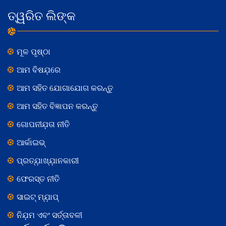
ତ୍ୱରିତ ଲିଙ୍କ
ମୂଳ ପୃଷ୍ଠା
ଆମ ବିଷଯ଼ରେ
ଆମ ସହିତ ଯୋଗାଯୋଗ କରନ୍ତୁ
ଆମ ସହିତ ବିଜ୍ଞାପନ କରନ୍ତୁ
ଗୋପନୀଯ଼ତା ନୀତି
ଆର୍କାଇଭ୍
ପ୍ରତ୍ଯ଼ାଖ୍ଯ଼ାନକାରୀ
ଫେରସ୍ତ ନୀତି
ସାଇଟ୍ ମ୍ଯ଼ାପ୍
ନିଯ଼ମ ଏବଂ ସର୍ତ୍ତାବଳୀ