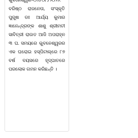
ଭୁବନେଶ୍ୱର-୦୭/୦୮/୨୦୨୬:
ଉଦେଶ୍ୟରେ ଦଶରଥପୁର ଯୁବ
ବରିଷ୍ଠ ରାଜନେତା, ସଂସ୍କୃତି
କଂଗ୍ରେସ ପକ୍ଷରୁ ରିଲିଫ
ପୁରୁଷ ଡଃ ଆର୍ଯ୍ୟ କୁମାର
ସାମଗ୍ରୀ ବଣ୍ଟନ କରାଯାଇଥିବା
ଜ୍ଞାନେନ୍ଦ୍ରଙ୍କ ଶାଶୁ ଶ୍ରୀମତୀ
ଦେଖାଯାଇଛି । ବ୍ଲକସ୍ଥ କସପା,
ସାବିତ୍ରୀ ରାଉତ ଆଜି ଅପରାହ୍ନ
ତରପଦା, ମଲିକାପୁର, ନିଜାମପୁର,
୩ ଘ. ସମୟରେ ଭୁବନେଶ୍ୱରର
ଦୁଦୁରାଅଣ୍ଟା, କମାରଡିହ, କୟାଁ
ଏକ ଘରୋଇ ହସ୍ପିଟାଲ୍ରେ ୮୭
ଆଦି ପଞ୍ଚାୟତରେ ପ୍ରାୟ ୧୫
ବର୍ଷ ବୟସରେ ହୃଦ୍ଘାତରେ
ଶହ ପରିବାରକୁ ମୁଡି, ବିସ୍କୁଟ,
ପରଲୋକ ଗମନ କରିଛନ୍ତି ।