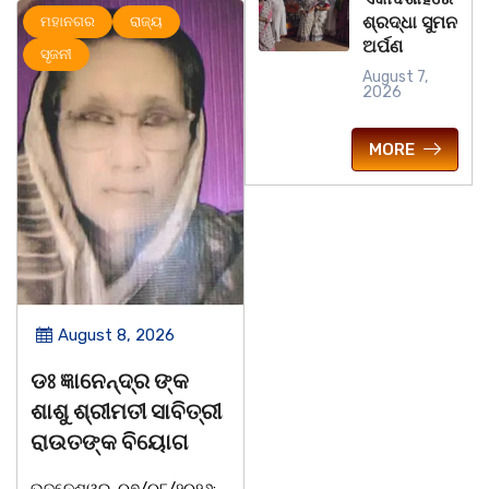
ଶ୍ରଦ୍ଧା ସୁମନ
ମହାନଗର
ରାଜ୍ୟ
ମହାନଗର
ରାଜ୍ୟ
ଅର୍ପଣ
ସୃଜନୀ
August 7,
2026
MORE
August 8, 2026
August 8, 2026
ଡଃ ଜ୍ଞାନେନ୍ଦ୍ର ଙ୍କ
ବନ୍ୟା ବିପନ୍ନଙ୍କୁ
ଶାଶୁ ଶ୍ରୀମତୀ ସାବିତ୍ରୀ
ଶୁଖିଲା ଖାଦ୍ୟ ବଣ୍ଟନ
ରାଉତଙ୍କ ବିୟୋଗ
07/08/26 ବନ୍ୟା ବିପନ୍ନଙ୍କ