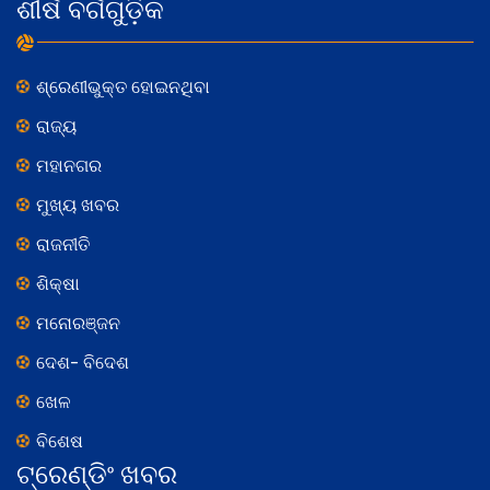
ଶୀର୍ଷ ବର୍ଗଗୁଡ଼ିକ
ଶ୍ରେଣୀଭୁକ୍ତ ହୋଇନଥିବା
ରାଜ୍ୟ
ମହାନଗର
ମୁଖ୍ୟ ଖବର
ରାଜନୀତି
ଶିକ୍ଷା
ମନୋରଞ୍ଜନ
ଦେଶ- ବିଦେଶ
ଖେଳ
ବିଶେଷ
ଟ୍ରେଣ୍ଡିଂ ଖବର