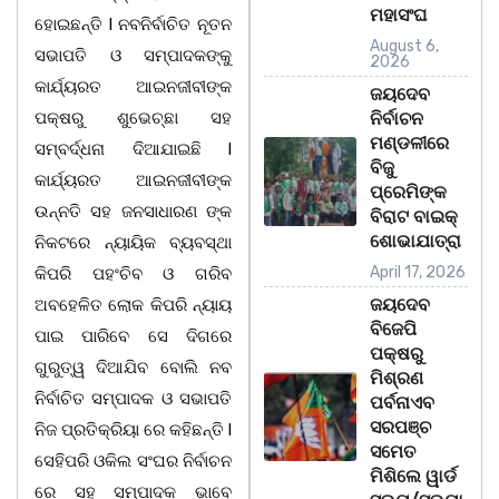
ମହାସଂଘ
ହୋଇଛନ୍ତି l ନବନିର୍ବାଚିତ ନୂତନ
August 6,
ସଭାପତି ଓ ସମ୍ପାଦକଙ୍କୁ
2026
କାର୍ଯ୍ୟରତ ଆଇନଜୀବୀଙ୍କ
ଜୟଦେବ
ପକ୍ଷରୁ ଶୁଭେଚ୍ଛା ସହ
ନିର୍ବାଚନ
ମଣ୍ଡଳୀରେ
ସମ୍ବର୍ଦ୍ଧନା ଦିଆଯାଇଛି l
ବିଜୁ
କାର୍ଯ୍ୟରତ ଆଇନଜୀବୀଙ୍କ
ପ୍ରେମିଙ୍କ
ଉନ୍ନତି ସହ ଜନସାଧାରଣ ଙ୍କ
ବିରାଟ ବାଇକ୍
ଶୋଭାଯାତ୍ରା
ନିକଟରେ ନ୍ୟାୟିକ ବ୍ୟବସ୍ଥା
April 17, 2026
କିପରି ପହଂଚିବ ଓ ଗରିବ
ଜୟଦେବ
ଅବହେଳିତ ଲୋକ କିପରି ନ୍ୟାୟ
ବିଜେପି
ପାଇ ପାରିବେ ସେ ଦିଗରେ
ପକ୍ଷରୁ
ଗୁରୁତ୍ୱ ଦିଆଯିବ ବୋଲି ନବ
ମିଶ୍ରଣ
ନିର୍ବାଚିତ ସମ୍ପାଦକ ଓ ସଭାପତି
ପର୍ବନାଏବ
ସରପଞ୍ଚ
ନିଜ ପ୍ରତିକ୍ରିୟା ରେ କହିଛନ୍ତି l
ସମେତ
ସେହିପରି ଓକିଲ ସଂଘର ନିର୍ବାଚନ
ମିଶିଲେ ୱାର୍ଡ
ରେ ସହ ସମ୍ପାଦକ ଭାବେ