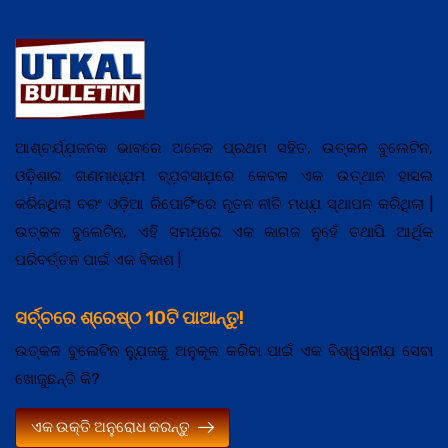
ଆଶ୍ଚର୍ଯ୍ଯ଼ଜନକ ଭାବରେ ଅନେକ ପ୍ରଥମ ସହିତ, ଉତ୍କଳ ବୁଲେଟିନ,
ଓଡ଼ିଶାର ଗଣମାଧ୍ଯ଼ମ ବ୍ଯ଼ବସାଯ଼ରେ କେବଳ ଏକ ଉତ୍ଥାନ ହାସଲ
କରିନଥିଲା ବରଂ ଓଡ଼ିଆ ରିପୋର୍ଟିଂରେ ନୂତନ ନୀତି ମଧ୍ଯ଼ ସ୍ଥାପନ କରିଥିଲା |
ଉତ୍କଳ ବୁଲେଟିନ, ଏହି ସମଯ଼ରେ ଏକ କାଗଜ ନୁହେଁ ତଥାପି ଆର୍ଥିକ
ପରିବର୍ତ୍ତନ ପାଇଁ ଏକ ବିକାଶ |
ସର୍ଚ୍ଚରେ ଶ୍ରେଷ୍ଠ 10ଟି ପାଆନ୍ତୁ!
ଉତ୍କଳ ବୁଲେଟିନ ନ୍ଯ଼ୁଜକୁ ଅନୁକୂଳ କରିବା ପାଇଁ ଏକ ବିଶ୍ୱସନୀଯ଼ ସେବା
ଖୋଜୁଛନ୍ତି କି?
ଏକ ଉକ୍ତି ଅନୁରୋଧ କରନ୍ତୁ