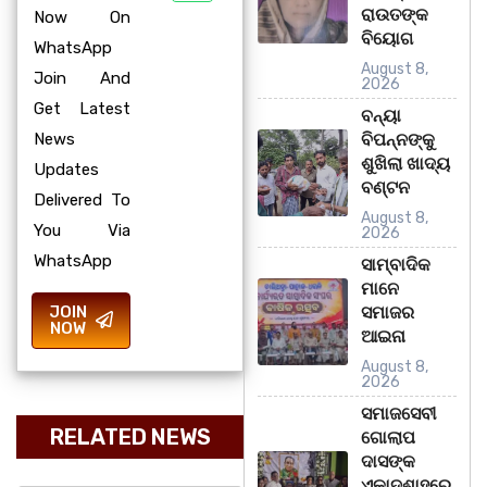
ରାଉତଙ୍କ
Now On
ବିୟୋଗ
WhatsApp
August 8,
Join And
2026
Get Latest
ବନ୍ୟା
News
ବିପନ୍ନଙ୍କୁ
ଶୁଖିଲା ଖାଦ୍ୟ
Updates
ବଣ୍ଟନ
Delivered To
August 8,
You Via
2026
WhatsApp
ସାମ୍ବାଦିକ
ମାନେ
JOIN
ସମାଜର
NOW
ଆଇନା
August 8,
2026
ସମାଜସେବୀ
RELATED NEWS
ଗୋଲାପ
ଦାସଙ୍କ
ଏକାଦଶାହରେ