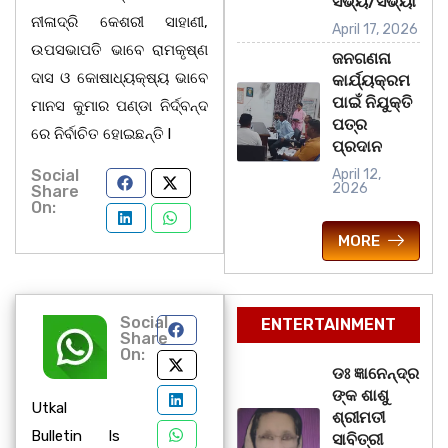
ସଭ୍ୟ/ସଭ୍ୟା
ନୀଳାଦ୍ରି କେଶରୀ ସାହାଣୀ,
April 17, 2026
ଉପସଭାପତି ଭାବେ ରାମକୃଷ୍ଣ
ଜନଗଣନା
ଦାସ ଓ କୋଷାଧ୍ୟକ୍ଷ୍ୟ ଭାବେ
କାର୍ଯ୍ୟକ୍ରମ
ପାଇଁ ନିଯୁକ୍ତି
ମାନସ କୁମାର ପଣ୍ଡା ନିର୍ଦ୍ବନ୍ଦ
ପତ୍ର
ରେ ନିର୍ବାଚିତ ହୋଇଛନ୍ତି l
ପ୍ରଦାନ
Social
April 12,
2026
Share
On:
MORE
Social
ENTERTAINMENT
Share
On:
ଡଃ ଜ୍ଞାନେନ୍ଦ୍ର
ଙ୍କ ଶାଶୁ
Utkal
ଶ୍ରୀମତୀ
Bulletin Is
ସାବିତ୍ରୀ