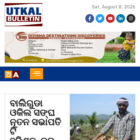
Sat, August 8, 2026
ବାଲିଗୁଡା
ଓକିଲ ସଙ୍ଘ
ନୂତନ ସଭାପତି
ଟି