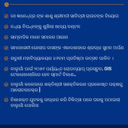
ଡଃ ଜ୍ଞାନେନ୍ଦ୍ର ଙ୍କ ଶାଶୁ ଶ୍ରୀମତୀ ସାବିତ୍ରୀ ରାଉତଙ୍କ ବିୟୋଗ
ବନ୍ୟା ବିପନ୍ନଙ୍କୁ ଶୁଖିଲା ଖାଦ୍ୟ ବଣ୍ଟନ
ସାମ୍ବାଦିକ ମାନେ ସମାଜର ଆଇନା
ସମାଜସେବୀ ଗୋଲାପ ଦାସଙ୍କ ଏକାଦଶାହରେ ଶ୍ରଦ୍ଧା ସୁମନ ଅର୍ପଣ
ନାଚୁଣୀ ମହାବିଦ୍ୟାଳୟର ୪୬ତମ ପ୍ରତିଷ୍ଠା ଉତ୍ସବ ପାଳିତ ।
ବାଲୁଗାଁ ପାଇଁ ୨୦୫୧ ପର୍ଯ୍ୟନ୍ତ ରୋଡମ୍ୟାପ୍ ପ୍ରସ୍ତୁତ, GIS
ଟେକନୋଲୋଜିରେ ହେବ ସ୍ମାର୍ଟ ବିକାଶ..
ବାଲୁଗାଁ କଲେଜରେ ଶକ୍ତିଶ୍ରୀ ସଶକ୍ତିକରଣ ପ୍ରକୋଷ୍ଠ ପକ୍ଷରୁ
ଆଲୋଚନାଚକ୍ର |
ନିଶାଶକ୍ତ ଯୁବକକୁ ଉଦ୍ଧାର କରି ଚିକିତ୍ସା ପରେ ଘରକୁ ପଠାଇଲା
ବାଲୁଗାଁ ପୋଲିସ