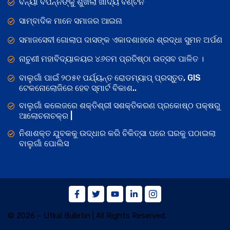
ବନ୍ୟା ବିପନ୍ନଙ୍କୁ ଶୁଖିଲା ଖାଦ୍ୟ ବଣ୍ଟନ
ସାମ୍ବାଦିକ ମାନେ ସମାଜର ଆଇନା
ସମାଜସେବୀ ଗୋଲାପ ଦାସଙ୍କ ଏକାଦଶାହରେ ଶ୍ରଦ୍ଧା ସୁମନ ଅର୍ପଣ
ନାଚୁଣୀ ମହାବିଦ୍ୟାଳୟର ୪୬ତମ ପ୍ରତିଷ୍ଠା ଉତ୍ସବ ପାଳିତ ।
ବାଲୁଗାଁ ପାଇଁ ୨୦୫୧ ପର୍ଯ୍ୟନ୍ତ ରୋଡମ୍ୟାପ୍ ପ୍ରସ୍ତୁତ, GIS
ଟେକନୋଲୋଜିରେ ହେବ ସ୍ମାର୍ଟ ବିକାଶ..
ବାଲୁଗାଁ କଲେଜରେ ଶକ୍ତିଶ୍ରୀ ସଶକ୍ତିକରଣ ପ୍ରକୋଷ୍ଠ ପକ୍ଷରୁ
ଆଲୋଚନାଚକ୍ର |
ନିଶାଶକ୍ତ ଯୁବକକୁ ଉଦ୍ଧାର କରି ଚିକିତ୍ସା ପରେ ଘରକୁ ପଠାଇଲା
ବାଲୁଗାଁ ପୋଲିସ
© 2026 – Utkal Bulletin | All Rights Reserved.