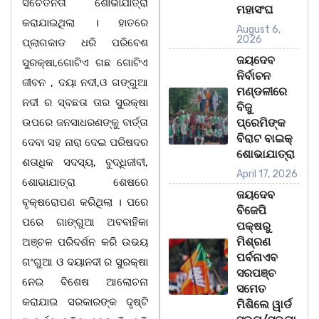
ସଚେତନତା ଶୋଭାଯାତ୍ରା
ମହାସଂଘ
କରାଯାଇଥିଲା । ହାତରେ
August 6,
2026
ପ୍ଲାଗକାଡ ଧରି ପରିବେଶ
ଜୟଦେବ
ସୁରକ୍ଷା,ଗୋଟିଏ ଗଛ ଗୋଟିଏ
ନିର୍ବାଚନ
ଜୀବନ , ଦୟା ନଦୀ,ଓ ଗଙ୍ଗୁଆ
ମଣ୍ଡଳୀରେ
ନଦୀ ର ସ୍ବଛତା ତାର ସୁରକ୍ଷା
ବିଜୁ
ଉପରେ ଜନସାଧରଣଙ୍କୁ ବାର୍ତ୍ତା
ପ୍ରେମିଙ୍କ
ବିରାଟ ବାଇକ୍
ଦେବା ସହ ନାରା ଦେଇ ପରିଷଦର
ଶୋଭାଯାତ୍ରା
ଶତାଧିକ ସଦସ୍ୟ, ବୁଦ୍ଧିଜୀବୀ,
April 17, 2026
ଶୋଭାଯାତ୍ରା ଶେଷରେ
ଜୟଦେବ
ବୃକ୍ଷରୋପଣ କରିଥିଲା । ପରେ
ବିଜେପି
ପରେ ଗାଙ୍ଗୁଆ ଅବବାହିକା
ପକ୍ଷରୁ
ମିଶ୍ରଣ
ଅଞ୍ଚଳ ପରିଦର୍ଶନ କରି ଉଭୟ
ପର୍ବନାଏବ
ଗଂଗୁଆ ଓ ଦୟାନଦୀ ର ସୁରକ୍ଷା
ସରପଞ୍ଚ
ନେଇ ବିଶେଷ ଆଲୋଚନା
ସମେତ
କରାଯାଇ ସରକାରଙ୍କ ଦୃଷ୍ଟି
ମିଶିଲେ ୱାର୍ଡ