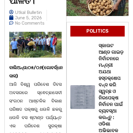
ପାଳିତ।
Utkal Bulletin
June 5, 2026
No Comments
POLITICS
ସ୍କାଉଟ
ଆଣ୍ଡ ଗାଇଡ଼
ନିର୍ବାଚନରେ
ମନ୍ତ୍ରୀ
ବାଲିଅନ୍ତା:୦୫/୦୬(ଗୋବର୍ଦ୍ଧନ
ଅଯଥା
ଦାସ)
ହସ୍ତକ୍ଷେପ
ଆଜି ବିଶ୍ୱ ପରିବେଶ ଦିବସ
ବନ୍ଦ କରି
ସ୍ୱଚ୍ଛ ଓ
ଅବସରରେ ସ୍ଵେଚ୍ଛାସେବୀ
ନିରପେକ୍ଷ
ସଂଗଠନ ଆଞ୍ଚଳିକ ବିକାଶ
ନିର୍ବାଚନ ପାଇଁ
ପରିଷଦ ପକ୍ଷରୁ ଧଉଳି ଛକରୁ
ବ୍ୟବସ୍ଥା
କରନ୍ତୁ :
ଧଉଳି ବସ ଷ୍ଟାଣ୍ଡ ପର୍ଯ୍ୟନ୍ତ
ଓଡିଶା
ଏକ ପରିବେଶ ସୁରକ୍ଷା
ଅଭିଭାବକ