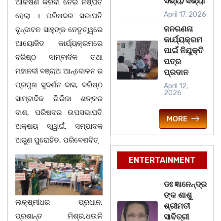
ସଭ୍ୟ/ସଭ୍ୟା
ଆକର୍ଷଣ କରିବା ନେଇ ନିଷ୍ପତି
April 17, 2026
ହେଲା । ପରିଷଦର ସଭାପତି
ଜନଗଣନା
ବୃନ୍ଦାବନ ସାହୁଙ୍କ ନେତୃତ୍ୱରେ
କାର୍ଯ୍ୟକ୍ରମ
ଆୟୋଜିତ କାର୍ଯ୍ୟକ୍ରମରେ
ପାଇଁ ନିଯୁକ୍ତି
ବରିଷ୍ଠ ସାମ୍ବାଦିକ ତଥା
ପତ୍ର
ମହାନଦୀ ବଞ୍ଚାଅ ଆନ୍ଦୋଳନ ର
ପ୍ରଦାନ
ପ୍ରମୁଖ ସୁଦର୍ଶନ ଦାସ, ବରିଷ୍ଠ
April 12,
2026
ସାମ୍ବାଦିକ ଗିରିଜା ଶଙ୍କର
ଦାଶ, ପରିଷଦର ଉପସଭାପତି
MORE
ଅକ୍ଷୟ ସ୍ୱାଇଁ, ସମ୍ପାଦକ
ଅରୁଣ ପୁରୋହିତ, ପରିବେଶବିତ୍
ENTERTAINMENT
ଡଃ ଜ୍ଞାନେନ୍ଦ୍ର
ଙ୍କ ଶାଶୁ
ଲକ୍ଷ୍ମୀଧର ପ୍ରଧାନ,
ଶ୍ରୀମତୀ
ପ୍ରଶାନ୍ତ ମିଶ୍ର,ଧଉଳି
ସାବିତ୍ରୀ