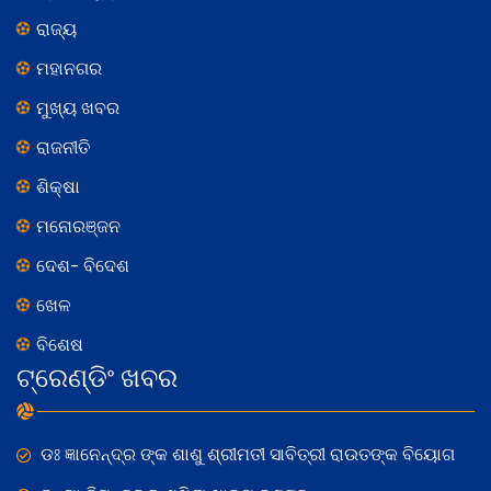
ରାଜ୍ୟ
ମହାନଗର
ମୁଖ୍ୟ ଖବର
ରାଜନୀତି
ଶିକ୍ଷା
ମନୋରଞ୍ଜନ
ଦେଶ- ବିଦେଶ
ଖେଳ
ବିଶେଷ
ଟ୍ରେଣ୍ଡିଂ ଖବର
ଡଃ ଜ୍ଞାନେନ୍ଦ୍ର ଙ୍କ ଶାଶୁ ଶ୍ରୀମତୀ ସାବିତ୍ରୀ ରାଉତଙ୍କ ବିୟୋଗ