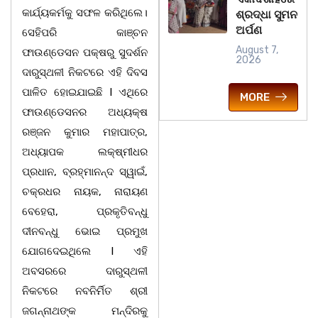
କାର୍ଯ୍ୟକର୍ମକୁ ସଫଳ କରିଥିଲେ।
ଶ୍ରଦ୍ଧା ସୁମନ
ଅର୍ପଣ
ସେହିପରି କାଞ୍ଚନ
August 7,
ଫାଉଣ୍ଡେସନ ପକ୍ଷରୁ ସୁଦର୍ଶନ
2026
ଦାରୁସ୍ଥଳୀ ନିକଟରେ ଏହି ଦିବସ
ପାଳିତ ହୋଇଯାଇଛି l ଏଥିରେ
MORE
ଫାଉଣ୍ଡେସନର ଅଧ୍ୟକ୍ଷ
ରଞ୍ଜନ କୁମାର ମହାପାତ୍ର,
ଅଧ୍ୟାପକ ଲକ୍ଷ୍ମୀଧର
ପ୍ରଧାନ, ବ୍ରହ୍ମାନନ୍ଦ ସ୍ୱାଇଁ,
ଚକ୍ରଧର ନାୟକ, ନାରାୟଣ
ବେହେରା, ପ୍ରକୃତିବନ୍ଧୁ
ଦୀନବନ୍ଧୁ ଭୋଇ ପ୍ରମୁଖ
ଯୋଗଦେଇଥିଲେ l ଏହି
ଅବସରରେ ଦାରୁସ୍ଥଳୀ
ନିକଟରେ ନବନିର୍ମିତ ଶ୍ରୀ
ଜଗନ୍ନାଥଙ୍କ ମନ୍ଦିରକୁ