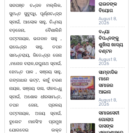
ରାଉତଙ୍କ
ସରପଞ୍ଚ ଚନ୍ଦନ ମଲ୍ଲିକ,
ବିୟୋଗ
ସୁମନ୍ତ ସୁବୁଦ୍ଧି, ପୂର୍ଣ୍ଣଚନ୍ଦ୍ର
August 8,
ସ୍ବାଇଁ, ଆଲୋକ ସାହୁ, ଚିନ୍ମୟ
2026
ବଡ଼ଜେନା, ବୈଶାଲିନି
ବନ୍ୟା
ବିପନ୍ନଙ୍କୁ
ପଟ୍ଟନାୟକ, ଭଗବାନ ସାହୁ ,
ଶୁଖିଲା ଖାଦ୍ୟ
ରାଜେନ୍ଦ୍ର ସାହୁ, ତପନ
ବଣ୍ଟନ
ସାମନ୍ତରାୟ, ଜିତେନ୍ଦ୍ର ଜେନା
August 8,
,ମନୋଜ ବରାଳ,ରଘୁନାଥ ସ୍ବାଇଁ,
2026
ହେମନ୍ତ ପାଳ , ସଞ୍ଜୟ ସାହୁ,
ସାମ୍ବାଦିକ
ମାନେ
ଗଙ୍ଗାଧର ଭଟ୍ଟ, କାହୁଁ ଚରଣ
ସମାଜର
ନାୟକ, ସଞ୍ଜୟ ଦାସ, ଦୀନବନ୍ଧୁ
ଆଇନା
ସ୍ବାଇଁ, ଅଶୋକ ଧୀରସାମନ୍ତ,
August 8,
2026
ତପନ ଜେନା, ପ୍ରଳୟ
ସମାଜସେବୀ
ପଟ୍ଟନାୟକ, ଅଜୟ ସ୍ବାଇଁ,
ଗୋଲାପ
ବୁଲେଟ ମାନସିଂହ ପ୍ରମୁଖ
ଦାସଙ୍କ
ଯୋଗଦେଇ ଉକ୍ତ
ଏକାଦଶାହରେ