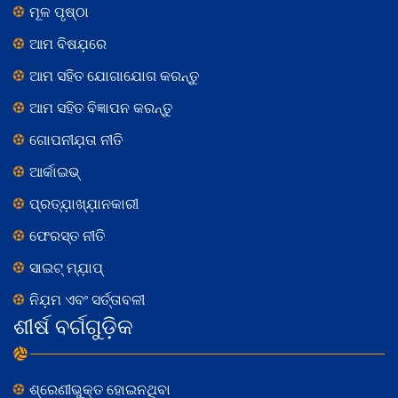
ମୂଳ ପୃଷ୍ଠା
ଆମ ବିଷଯ଼ରେ
ଆମ ସହିତ ଯୋଗାଯୋଗ କରନ୍ତୁ
ଆମ ସହିତ ବିଜ୍ଞାପନ କରନ୍ତୁ
ଗୋପନୀଯ଼ତା ନୀତି
ଆର୍କାଇଭ୍
ପ୍ରତ୍ଯ଼ାଖ୍ଯ଼ାନକାରୀ
ଫେରସ୍ତ ନୀତି
ସାଇଟ୍ ମ୍ଯ଼ାପ୍
ନିଯ଼ମ ଏବଂ ସର୍ତ୍ତାବଳୀ
ଶୀର୍ଷ ବର୍ଗଗୁଡ଼ିକ
ଶ୍ରେଣୀଭୁକ୍ତ ହୋଇନଥିବା