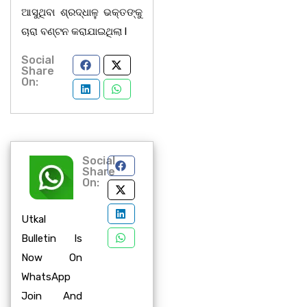
ଆସୁଥିବା ଶ୍ରଦ୍ଧାଳୁ ଭକ୍ତଙ୍କୁ
ଚାରା ବଣ୍ଟନ କରାଯାଇଥିଲା l
Social
Share
On:
Social
Share
On:
Utkal
Bulletin Is
Now On
WhatsApp
Join And