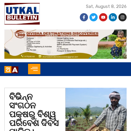
Sat, August 8, 2026
ବିଭିନ୍ନ
ସଂଗଠନ
ପକ୍ଷରୁ ବିଶ୍ୱ
ପରିବେଶ ଦିବସ