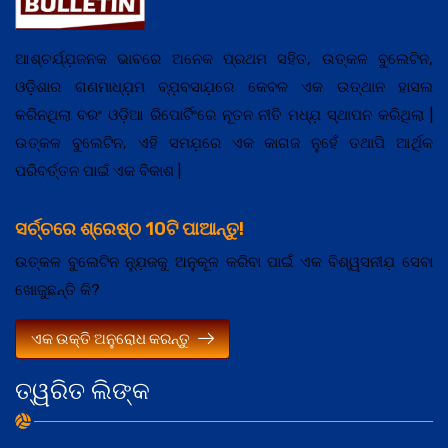
ଆଶ୍ଚର୍ଯ୍ଯ଼ଜନକ ଭାବରେ ଅନେକ ପ୍ରଥମ ସହିତ, ଉତ୍କଳ ବୁଲେଟିନ,
ଓଡ଼ିଶାର ଗଣମାଧ୍ଯ଼ମ ବ୍ଯ଼ବସାଯ଼ରେ କେବଳ ଏକ ଉତ୍ଥାନ ହାସଲ
କରିନଥିଲା ବରଂ ଓଡ଼ିଆ ରିପୋର୍ଟିଂରେ ନୂତନ ନୀତି ମଧ୍ଯ଼ ସ୍ଥାପନ କରିଥିଲା |
ଉତ୍କଳ ବୁଲେଟିନ, ଏହି ସମଯ଼ରେ ଏକ କାଗଜ ନୁହେଁ ତଥାପି ଆର୍ଥିକ
ପରିବର୍ତ୍ତନ ପାଇଁ ଏକ ବିକାଶ |
ସର୍ଚ୍ଚରେ ଶ୍ରେଷ୍ଠ 10ଟି ପାଆନ୍ତୁ!
ଉତ୍କଳ ବୁଲେଟିନ ନ୍ଯ଼ୁଜକୁ ଅନୁକୂଳ କରିବା ପାଇଁ ଏକ ବିଶ୍ୱସନୀଯ଼ ସେବା
ଖୋଜୁଛନ୍ତି କି?
ଏକ ଉକ୍ତି ଅନୁରୋଧ କରନ୍ତୁ
ତ୍ୱରିତ ଲିଙ୍କ