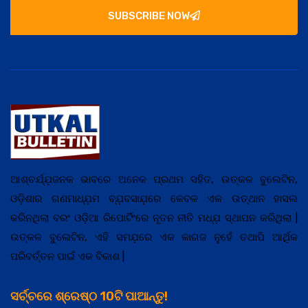
SUBSCRIBE NOW
ଆଶ୍ଚର୍ଯ୍ଯ଼ଜନକ ଭାବରେ ଅନେକ ପ୍ରଥମ ସହିତ, ଉତ୍କଳ ବୁଲେଟିନ,
ଓଡ଼ିଶାର ଗଣମାଧ୍ଯ଼ମ ବ୍ଯ଼ବସାଯ଼ରେ କେବଳ ଏକ ଉତ୍ଥାନ ହାସଲ
କରିନଥିଲା ବରଂ ଓଡ଼ିଆ ରିପୋର୍ଟିଂରେ ନୂତନ ନୀତି ମଧ୍ଯ଼ ସ୍ଥାପନ କରିଥିଲା |
ଉତ୍କଳ ବୁଲେଟିନ, ଏହି ସମଯ଼ରେ ଏକ କାଗଜ ନୁହେଁ ତଥାପି ଆର୍ଥିକ
ପରିବର୍ତ୍ତନ ପାଇଁ ଏକ ବିକାଶ |
ସର୍ଚ୍ଚରେ ଶ୍ରେଷ୍ଠ 10ଟି ପାଆନ୍ତୁ!