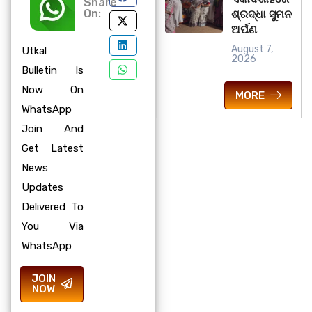
Share
On:
ଶ୍ରଦ୍ଧା ସୁମନ
ଅର୍ପଣ
August 7,
Utkal
2026
Bulletin Is
Now On
MORE
WhatsApp
Join And
Get Latest
News
Updates
Delivered To
You Via
WhatsApp
JOIN
NOW