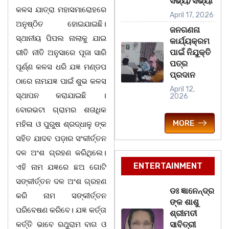
ସଭ୍ୟ/ସଭ୍ୟା
କଳସ ଯାତ୍ରା ମହାସମାରୋହରେ
April 17, 2026
ଅନୁଷ୍ଠିତ ହୋଇଯାଇଛି।
ଜନଗଣନା
ସ୍ଥାନୀୟ ପିପଲ ନାଲାକୁ ଯାଇ
କାର୍ଯ୍ୟକ୍ରମ
ପାଇଁ ନିଯୁକ୍ତି
ରୀତି ନୀତି ଅନୁସାରେ ପୂଜା ସାରି
ପତ୍ର
ପୂର୍ଣ୍ଣ କଳସ ଧରି ଯଜ୍ଞ ମଣ୍ଡପ
ପ୍ରଦାନ
ଠାରେ ନାମଯଜ୍ଞ ପାଇଁ ଶୁଭ କଳସ
April 12,
ସ୍ଥାପନ କରାଯାଇଛି ।
2026
ବୋରଭଟା ଗ୍ରାମର ଶତାଧିକ
MORE
ମହିଳା ଓ ପୁରୁଷ ଶ୍ରଦ୍ଧାଳୁ ଙ୍କ
ସହିତ ଯାଦବ ପଡ଼ାର ସଂକୀର୍ତ୍ତନ
ଦଳ ଅଂଶ ଗ୍ରହଣ କରିଥିଲେ।
ENTERTAINMENT
ଏହି ନାମ ଯଜ୍ଞରେ ଛଅ ଗୋଟି
ସଙ୍କୀର୍ତ୍ତନ ଦଳ ଅଂଶ ଗ୍ରହଣ
ଡଃ ଜ୍ଞାନେନ୍ଦ୍ର
କରି ନାମ ସଙ୍କୀର୍ତ୍ତନ
ଙ୍କ ଶାଶୁ
ପରିବେଷଣ କରିବେ। ଯଜ୍ଞ କର୍ତ୍ତା
ଶ୍ରୀମତୀ
କର୍ତ୍ତି ଭାବେ ରଥୁରାମ ବାଗ ଓ
ସାବିତ୍ରୀ