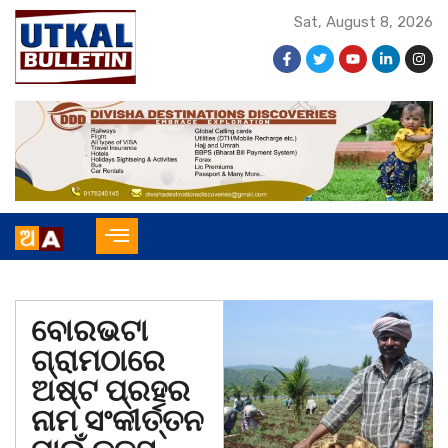
Sat, August 8, 2026
ବୋରଭଟା
ଗ୍ରାମଠାରେ
ଅଷ୍ଟ ପ୍ରହର
ନାମ ସଂକୀର୍ତ୍ତନ