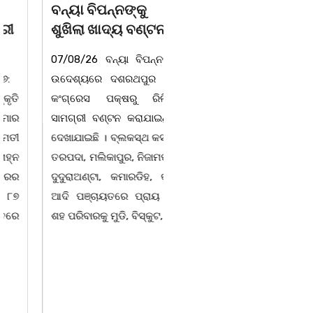
ବନ୍ୟା ବିପନ୍ନଙ୍କୁ
ସାମ୍ବାଦିକ ମାନେ
ଶୁଖିଲା ଖାଦ୍ୟ ବଣ୍ଟନ
ସମାଜର ଆଇନା
07/08/26 ବନ୍ୟା ବିପନ୍ନଙ୍କ
ବାଲିଅନ୍ତା-ପାହାଳ-ଧଉଳି
ଉଦେଶ୍ୟରେ ଦଶରଥପୁର ଯୁବ
କାର୍ଯ୍ୟରତ ସାମ୍ବାଦିକ ସଂଘର
କଂଗ୍ରେସ ପକ୍ଷରୁ ରିଲିଫ
ବାର୍ଷିକ ଉତ୍ସବ
ସାମଗ୍ରୀ ବଣ୍ଟନ କରାଯାଇଥିବା
ଅନୁଷ୍ଠିତବାଲିଅନ୍ତା,୭|୮:ଅଟଳା
ଦେଖାଯାଇଛି । ବ୍ଲକସ୍ଥ କସପା,
ସ୍ଥିତ ଆସ୍ଥା ସ୍କୁଲ ଅଫ
ତରପଦା, ମଲିକାପୁର, ନିଜାମପୁର,
ମ୍ୟାନେଜମେଣ୍ଟ
ଦୁଦୁରାଅଣ୍ଟା, କମାରଡିହ, କୟାଁ
ଅଡିଟୋରିୟମରେ ବାଲିଅନ୍ତା-
ଆଦି ପଞ୍ଚାୟତରେ ପ୍ରାୟ ୧୫
ପାହାଳ-ଧଉଳି କାର୍ଯ୍ୟରତ
ଶହ ପରିବାରକୁ ମୁଡି, ବିସ୍କୁଟ,
ସାମ୍ବାଦିକ ସଂଘର ବାର୍ଷିକ
ଉତ୍ସବ ଅତ୍ୟନ୍ତ ଉତ୍ସାହର
ସହ ଅନୁଷ୍ଠିତ ହୋଇଯାଇଛି।
ସଂଘର ବରିଷ୍ଠ ସଦସ୍ୟ ତଥା
ଉପଦେଷ୍ଟା କିଶୋର