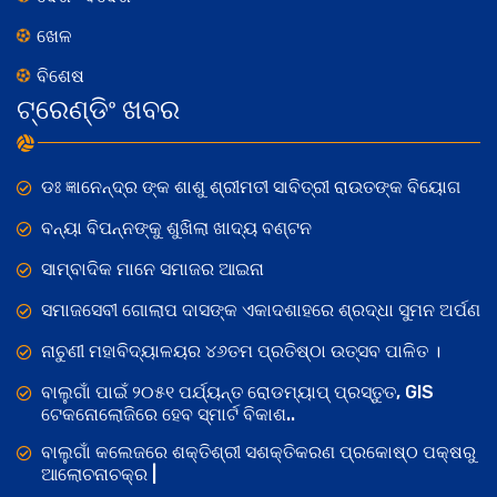
ଖେଳ
ବିଶେଷ
ଟ୍ରେଣ୍ଡିଂ ଖବର
ଡଃ ଜ୍ଞାନେନ୍ଦ୍ର ଙ୍କ ଶାଶୁ ଶ୍ରୀମତୀ ସାବିତ୍ରୀ ରାଉତଙ୍କ ବିୟୋଗ
ବନ୍ୟା ବିପନ୍ନଙ୍କୁ ଶୁଖିଲା ଖାଦ୍ୟ ବଣ୍ଟନ
ସାମ୍ବାଦିକ ମାନେ ସମାଜର ଆଇନା
ସମାଜସେବୀ ଗୋଲାପ ଦାସଙ୍କ ଏକାଦଶାହରେ ଶ୍ରଦ୍ଧା ସୁମନ ଅର୍ପଣ
ନାଚୁଣୀ ମହାବିଦ୍ୟାଳୟର ୪୬ତମ ପ୍ରତିଷ୍ଠା ଉତ୍ସବ ପାଳିତ ।
ବାଲୁଗାଁ ପାଇଁ ୨୦୫୧ ପର୍ଯ୍ୟନ୍ତ ରୋଡମ୍ୟାପ୍ ପ୍ରସ୍ତୁତ, GIS
ଟେକନୋଲୋଜିରେ ହେବ ସ୍ମାର୍ଟ ବିକାଶ..
ବାଲୁଗାଁ କଲେଜରେ ଶକ୍ତିଶ୍ରୀ ସଶକ୍ତିକରଣ ପ୍ରକୋଷ୍ଠ ପକ୍ଷରୁ
ଆଲୋଚନାଚକ୍ର |