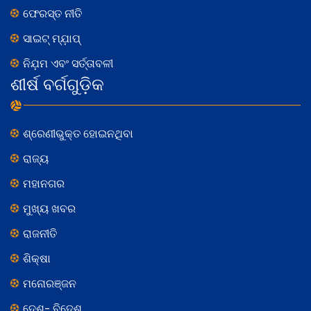
ଫେରସ୍ତ ନୀତି
ସାଇଟ୍ ମ୍ଯ଼ାପ୍
ନିଯ଼ମ ଏବଂ ସର୍ତ୍ତାବଳୀ
ଶୀର୍ଷ ବର୍ଗଗୁଡ଼ିକ
ଶ୍ରେଣୀଭୁକ୍ତ ହୋଇନଥିବା
ରାଜ୍ୟ
ମହାନଗର
ମୁଖ୍ୟ ଖବର
ରାଜନୀତି
ଶିକ୍ଷା
ମନୋରଞ୍ଜନ
ଦେଶ- ବିଦେଶ