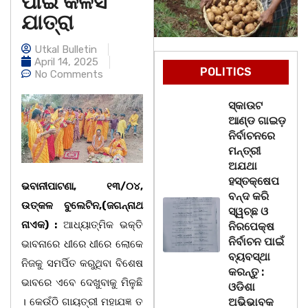
ପାଇଁ କଳସ
ଯାତ୍ରା
Utkal Bulletin
April 14, 2025
POLITICS
No Comments
ସ୍କାଉଟ
ଆଣ୍ଡ ଗାଇଡ଼
ନିର୍ବାଚନରେ
ମନ୍ତ୍ରୀ
ଅଯଥା
ହସ୍ତକ୍ଷେପ
ଭବାନୀପାଟଣା, ୧୩/୦୪,
ବନ୍ଦ କରି
ଉତ୍କଳ ବୁଲେଟିନ,(ଜଗନ୍ନାଥ
ସ୍ୱଚ୍ଛ ଓ
ନାଏକ) :
ଆଧ୍ୟାତ୍ମିକ ଭକ୍ତି
ନିରପେକ୍ଷ
ନିର୍ବାଚନ ପାଇଁ
ଭାବନାରେ ଧୀରେ ଧୀରେ ଲୋକେ
ବ୍ୟବସ୍ଥା
ନିଜକୁ ସମର୍ପିତ କରୁଥିବା ବିଶେଷ
କରନ୍ତୁ :
ଭାବରେ ଏବେ ଦେଖୁବାକୁ ମିଳୁଛି
ଓଡିଶା
। କେଉଁଠି ଗାୟତ୍ରୀ ମହାଯଜ୍ଞ ତ
ଅଭିଭାବକ