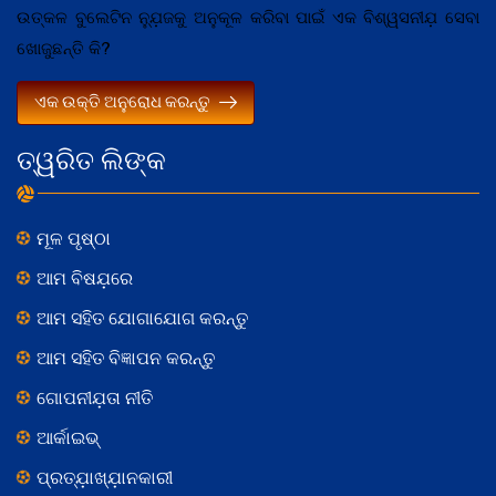
ଉତ୍କଳ ବୁଲେଟିନ ନ୍ଯ଼ୁଜକୁ ଅନୁକୂଳ କରିବା ପାଇଁ ଏକ ବିଶ୍ୱସନୀଯ଼ ସେବା
ଖୋଜୁଛନ୍ତି କି?
ଏକ ଉକ୍ତି ଅନୁରୋଧ କରନ୍ତୁ
ତ୍ୱରିତ ଲିଙ୍କ
ମୂଳ ପୃଷ୍ଠା
ଆମ ବିଷଯ଼ରେ
ଆମ ସହିତ ଯୋଗାଯୋଗ କରନ୍ତୁ
ଆମ ସହିତ ବିଜ୍ଞାପନ କରନ୍ତୁ
ଗୋପନୀଯ଼ତା ନୀତି
ଆର୍କାଇଭ୍
ପ୍ରତ୍ଯ଼ାଖ୍ଯ଼ାନକାରୀ