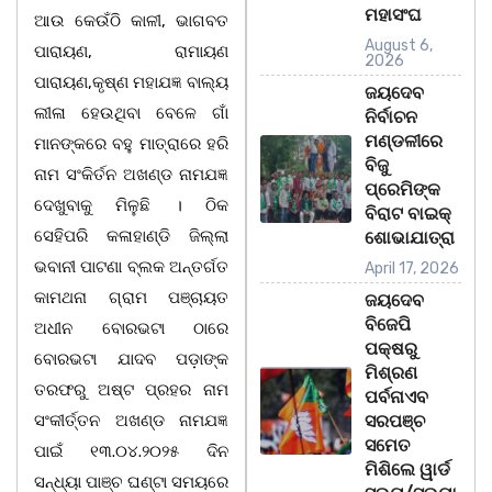
ମହାସଂଘ
ଆଉ କେଉଁଠି କାଳୀ, ଭାଗବତ
August 6,
ପାରାୟଣ, ରାମାୟଣ
2026
ପାରାୟଣ,କୃଷ୍ଣ ମହାଯଜ୍ଞ ବାଲ୍ୟ
ଜୟଦେବ
ଲୀଳା ହେଉଥିବା ବେଳେ ଗାଁ
ନିର୍ବାଚନ
ମଣ୍ଡଳୀରେ
ମାନଙ୍କରେ ବହୁ ମାତ୍ରାରେ ହରି
ବିଜୁ
ନାମ ସଂକିର୍ତନ ଅଖଣ୍ଡ ନାମଯଜ୍ଞ
ପ୍ରେମିଙ୍କ
ଦେଖୁବାକୁ ମିଳୁଛି । ଠିକ
ବିରାଟ ବାଇକ୍
ସେହିପରି କଳାହାଣ୍ଡି ଜିଲ୍ଲା
ଶୋଭାଯାତ୍ରା
ଭବାନୀ ପାଟଣା ବ୍ଲକ ଅନ୍ତର୍ଗତ
April 17, 2026
କାମଥନା ଗ୍ରାମ ପଞ୍ଚାୟତ
ଜୟଦେବ
ବିଜେପି
ଅଧୀନ ବୋରଭଟା ଠାରେ
ପକ୍ଷରୁ
ବୋରଭଟା ଯାଦବ ପଡ଼ାଙ୍କ
ମିଶ୍ରଣ
ତରଫରୁ ଅଷ୍ଟ ପ୍ରହର ନାମ
ପର୍ବନାଏବ
ସଂକୀର୍ତ୍ତନ ଅଖଣ୍ଡ ନାମଯଜ୍ଞ
ସରପଞ୍ଚ
ସମେତ
ପାଇଁ ୧୩.୦୪.୨୦୨୫ ଦିନ
ମିଶିଲେ ୱାର୍ଡ
ସନ୍ଧ୍ୟା ପାଞ୍ଚ ଘଣ୍ଟା ସମୟରେ