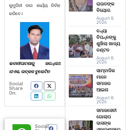
ରାଉତଙ୍କ
କୁମୁଦିନୀ ବାଗ କାର୍ଯ୍ୟ ନିର୍ବାହ
ବିୟୋଗ
କରିବେ।
August 8,
2026
ବନ୍ୟା
ବିପନ୍ନଙ୍କୁ
ଶୁଖିଲା ଖାଦ୍ୟ
ବଣ୍ଟନ
August 8,
2026
ଭବାନୀପାଟଣାରୁ ଜଗନ୍ନାଥ
ସାମ୍ବାଦିକ
ନାଏକ, ଉତ୍କଳ ବୁଲେଟିନ
ମାନେ
ସମାଜର
Social
Share
ଆଇନା
On:
August 8,
2026
ସମାଜସେବୀ
ଗୋଲାପ
ଦାସଙ୍କ
Social
ଏକାଦଶାହରେ