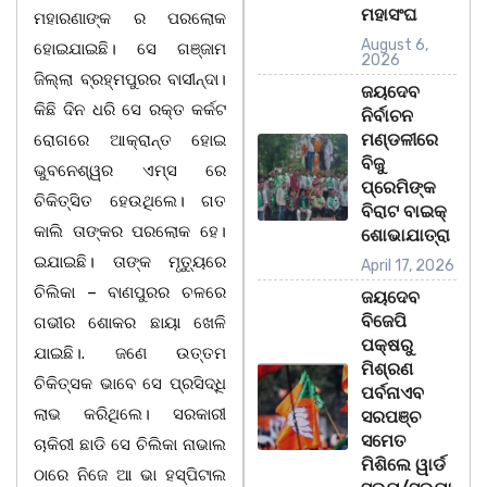
ମହାସଂଘ
ମହାରଣାଙ୍କ ର ପରଲୋକ
August 6,
ହୋଇଯାଇଛି। ସେ ଗଞ୍ଜାମ
2026
ଜିଲ୍ଲା ବ୍ରହ୍ମପୁରର ବାସୀନ୍ଦା।
ଜୟଦେବ
କିଛି ଦିନ ଧରି ସେ ରକ୍ତ କର୍କଟ
ନିର୍ବାଚନ
ମଣ୍ଡଳୀରେ
ରୋଗରେ ଆକ୍ରାନ୍ତ ହୋଇ
ବିଜୁ
ଭୁବନେଶ୍ୱର ଏମ୍ସ ରେ
ପ୍ରେମିଙ୍କ
ଚିକିତ୍ସିତ ହେଉଥିଲେ। ଗତ
ବିରାଟ ବାଇକ୍
କାଲି ତାଙ୍କର ପରଲୋକ ହେ।
ଶୋଭାଯାତ୍ରା
ଇଯାଇଛି। ତାଙ୍କ ମୃତ୍ୟୁରେ
April 17, 2026
ଚିଲିକା – ବାଣପୁରର ଚଳରେ
ଜୟଦେବ
ବିଜେପି
ଗଭୀର ଶୋକର ଛାୟା ଖେଳି
ପକ୍ଷରୁ
ଯାଇଛି।. ଜଣେ ଉତ୍ତମ
ମିଶ୍ରଣ
ଚିକିତ୍ସକ ଭାବେ ସେ ପ୍ରସିଦ୍ଧି
ପର୍ବନାଏବ
ଲାଭ କରିଥିଲେ। ସରକାରୀ
ସରପଞ୍ଚ
ସମେତ
ଚାକିରୀ ଛାଡି ସେ ଚିଲିକା ନାଭାଲ
ମିଶିଲେ ୱାର୍ଡ
ଠାରେ ନିଜେ ଆ ଭା ହସ୍ପିଟାଲ