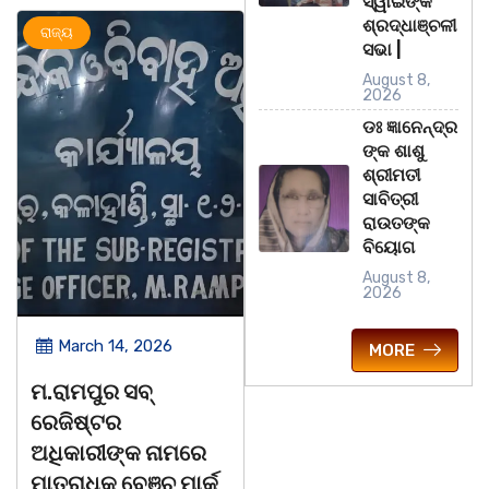
ସ୍ୱାଇଁଙ୍କ
ଶ୍ରଦ୍ଧାଞ୍ଚଳୀ
ଜ୍ୟ
ଅପରାଧ
ରାଜ୍ୟ
ସଭା |
August 8,
2026
ଡଃ ଜ୍ଞାନେନ୍ଦ୍ର
ଙ୍କ ଶାଶୁ
ଶ୍ରୀମତୀ
ସାବିତ୍ରୀ
ରାଉତଙ୍କ
ବିୟୋଗ
August 8,
2026
March 14, 2026
March 14, 2026
MORE
ରାମପୁର ସବ୍
ଚିତାବାଘ ର ନଖ ଜବତ
ସ
ଜିଷ୍ଟର
ତିନି ଯୁବକ ଗିରଫ ଓ
ବ
ିକାରୀଙ୍କ ନାମରେ
କୋର୍ଟ ଚାଲାଣ
ଅ
ତ୍ରାଧିକ ବେଞ୍ଚ ମାର୍କ