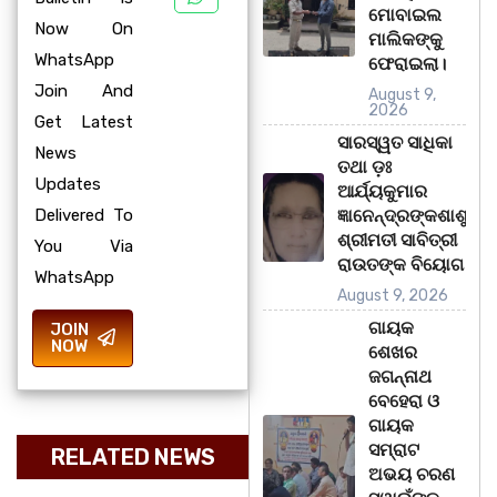
ମୋବାଇଲ
Now On
ମାଲିକଙ୍କୁ
WhatsApp
ଫେରାଇଲା।
Join And
August 9,
2026
Get Latest
ସାରସ୍ୱତ ସାଧିକା
News
ତଥା ଡ଼ଃ
Updates
ଆର୍ଯ୍ୟକୁମାର
Delivered To
ଜ୍ଞାନେନ୍ଦ୍ରଙ୍କଶାଶୁ
ଶ୍ରୀମତୀ ସାବିତ୍ରୀ
You Via
ରାଉତଙ୍କ ବିୟୋଗ
WhatsApp
August 9, 2026
ଗାୟକ
JOIN
NOW
ଶେଖର
ଜଗନ୍ନାଥ
ବେହେରା ଓ
ଗାୟକ
ସମ୍ରାଟ
RELATED NEWS
ଅଭୟ ଚରଣ