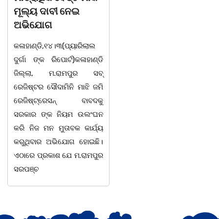
କଳାହାଣ୍ଡି,୧୪|୩(ପ୍ୟାରିଲାଲ
ଭ
ଲ୍ୟ ଦାବୀ ନେଇ
ଦୁର୍ଗା ଙ୍କ ରିପୋର୍ଟ):ବେଆଇନ
ସ
ଭିଯୋଗ
ଭାବେ ବନ୍ୟଜନ୍ତୁ ଙ୍କ ର ଶିକାର
ଓ
ହାଣ୍ଡି,୧୪।୩(ପ୍ୟାରିଲାଲ
କରି ବ୍ୟବସାୟ ଚାଲୁଥିବା
ସ
୍ଗା ଙ୍କ ରିପୋର୍ଟ)କଳାହାଣ୍ଡି
ସମ୍ପର୍କରେ କୌଣସି ସୂତ୍ରରୁ
ଠ
ଲ୍ଲା, ମ.ରାମପୁର ସବ୍
ସୂଚନା ପାଇ କଳାହାଣ୍ଡି ଉତ୍ତର
-
ିଷ୍ଟର ସୌଦାମିନି ମାଝି ଜମି
ବନଖଣ୍ଡ ଅଧୀନ କେଗାଁ ରେଞ୍ଜର
ପ
ଜିଷ୍ଟ୍ରେସନ୍ ବାବଦକୁ
ବନ କର୍ମଚାରୀ ମାନେ ଗରଗାବ
ସ
କାର ଙ୍କ ନିୟମ ଉଲଂଘନ
ସେକ୍ସନ ଅଧୀନ କାନ୍ଦୁଲଝର
ହ
 ନିଜ ମନ ମୁତାବକ କାର୍ଯ୍ୟ
ସ
ୁଥିବାର ଅଭିଯୋଗ ହୋଇଛି।
ାରେ ପ୍ରକାଶ ଯେ ମ.ରାମପୁର
ପଞ୍ଚ