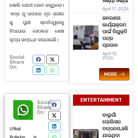
ସଭ୍ୟ/ସଭ୍ୟା
ଖୋଲି ରୋଗୀ ସେବା କରୁଥିଲେ।
April 17, 2026
ଏମ୍ସ ରୁ ତାଙ୍କର ମୃତ ଶରୀର
ଜନଗଣନା
କୁ ପୁରୀ ସ୍ବର୍ଗଦ୍ୱାରକୁ
କାର୍ଯ୍ୟକ୍ରମ
ନିଆଯାଇ ସେଠାରେ ଶେଷ
ପାଇଁ ନିଯୁକ୍ତି
ପତ୍ର
କୃତ୍ୟ ସମ୍ପନ୍ନ କରାଯାଇଛି।
ପ୍ରଦାନ
April 12,
Social
2026
Share
On:
MORE
ENTERTAINMENT
Social
Share
On:
ବାଲୁଗାଁ
ପୋଲିସର
ତତ୍‌ପରତା,ହଜି
Utkal
ଯାଇଥିବା
Bulletin Is