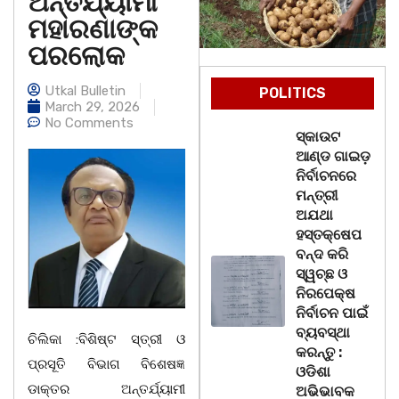
ଅନ୍ତର୍ଯ୍ୟାମୀ
ମହାରଣାଙ୍କ
ପରଲୋକ
Utkal Bulletin
POLITICS
March 29, 2026
No Comments
ସ୍କାଉଟ
ଆଣ୍ଡ ଗାଇଡ଼
ନିର୍ବାଚନରେ
ମନ୍ତ୍ରୀ
ଅଯଥା
ହସ୍ତକ୍ଷେପ
ବନ୍ଦ କରି
ସ୍ୱଚ୍ଛ ଓ
ନିରପେକ୍ଷ
ନିର୍ବାଚନ ପାଇଁ
ବ୍ୟବସ୍ଥା
ଚିଲିକା :ବିଶିଷ୍ଟ ସ୍ତ୍ରୀ ଓ
କରନ୍ତୁ :
ପ୍ରସୂତି ବିଭାଗ ବିଶେଷଜ୍ଞ
ଓଡିଶା
ଡାକ୍ତର ଅନ୍ତର୍ଯ୍ୟାମୀ
ଅଭିଭାବକ