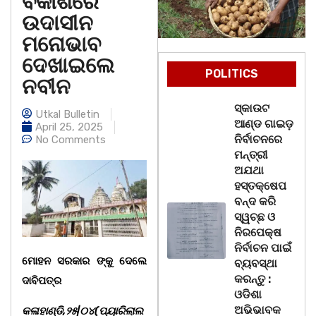
ବିକାଶରେ
ଉଦାସୀନ
ମନୋଭାବ
ଦେଖାଇଲେ
POLITICS
ନବୀନ
ସ୍କାଉଟ
Utkal Bulletin
ଆଣ୍ଡ ଗାଇଡ଼
April 25, 2025
ନିର୍ବାଚନରେ
No Comments
ମନ୍ତ୍ରୀ
ଅଯଥା
ହସ୍ତକ୍ଷେପ
ବନ୍ଦ କରି
ସ୍ୱଚ୍ଛ ଓ
ନିରପେକ୍ଷ
ନିର୍ବାଚନ ପାଇଁ
ମୋହନ ସରକାର ଙ୍କୁ ଦେଲେ
ବ୍ୟବସ୍ଥା
କରନ୍ତୁ :
ଦାବିପତ୍ର
ଓଡିଶା
ଅଭିଭାବକ
କଳାହାଣ୍ଡି,୨୫|୦୪(ପ୍ୟାରିଲାଲ