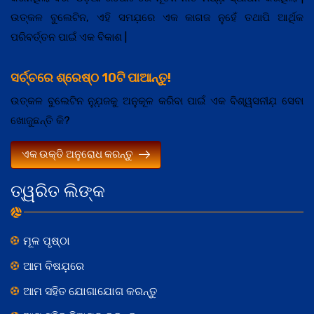
ଉତ୍କଳ ବୁଲେଟିନ, ଏହି ସମଯ଼ରେ ଏକ କାଗଜ ନୁହେଁ ତଥାପି ଆର୍ଥିକ
ପରିବର୍ତ୍ତନ ପାଇଁ ଏକ ବିକାଶ |
ସର୍ଚ୍ଚରେ ଶ୍ରେଷ୍ଠ 10ଟି ପାଆନ୍ତୁ!
ଉତ୍କଳ ବୁଲେଟିନ ନ୍ଯ଼ୁଜକୁ ଅନୁକୂଳ କରିବା ପାଇଁ ଏକ ବିଶ୍ୱସନୀଯ଼ ସେବା
ଖୋଜୁଛନ୍ତି କି?
ଏକ ଉକ୍ତି ଅନୁରୋଧ କରନ୍ତୁ
ତ୍ୱରିତ ଲିଙ୍କ
ମୂଳ ପୃଷ୍ଠା
ଆମ ବିଷଯ଼ରେ
ଆମ ସହିତ ଯୋଗାଯୋଗ କରନ୍ତୁ