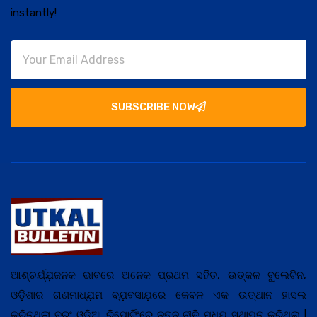
instantly!
SUBSCRIBE NOW
ଆଶ୍ଚର୍ଯ୍ଯ଼ଜନକ ଭାବରେ ଅନେକ ପ୍ରଥମ ସହିତ, ଉତ୍କଳ ବୁଲେଟିନ,
ଓଡ଼ିଶାର ଗଣମାଧ୍ଯ଼ମ ବ୍ଯ଼ବସାଯ଼ରେ କେବଳ ଏକ ଉତ୍ଥାନ ହାସଲ
କରିନଥିଲା ବରଂ ଓଡ଼ିଆ ରିପୋର୍ଟିଂରେ ନୂତନ ନୀତି ମଧ୍ଯ଼ ସ୍ଥାପନ କରିଥିଲା |