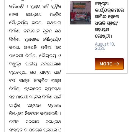
ବଞ୍ଚାଅ
କରିଛନ୍ତି । ମୁଖ୍ୟ ଦାବି ଗୁଡ଼ିକ
କାର୍ଯ୍ୟକ୍ରମରେ
ହେଲା ଜଗନ୍ନାଥ ମନ୍ଦିର
ସାମିଲ ହେଲେ
ସୌନ୍ଦର୍ଯ୍ୟ କରଣ, ରଥଶାଲା
ଧଉଳି ସ୍ଵୟଂ
ସହାୟତା
ନିର୍ମାଣ, ତିନିଗୋଟି ନୂତନ ରଥ
ଗୋଷ୍ଠୀ।
ନିର୍ମାଣ, ମୁଖଶାଳା ସୌନ୍ଦର୍ଯ୍ୟ
August 10,
କରଣ, ଗଜପତି ପଡିଆ ରେ
2026
ପାଚେରୀ ନିର୍ମାଣ, ଶୌଚାଳୟ ଓ
ବିଶୁଦ୍ଧ ପାନୀୟ ଜଳଯୋଗାଣ
MORE
ବ୍ୟବସ୍ଥା, ରଥ ଯାତ୍ରା ପାଇଁ
ବଡ ଦାଣ୍ଡ କଂକ୍ରିଟ ରାସ୍ତା
ନିର୍ମାଣ, ଡ୍ରେନେଜ ବ୍ୟବସ୍ଥା
ସହ ମାଉସୀ ମନ୍ଦିର ନିର୍ମାଣ ପାଇଁ
ଆର୍ଥିକ ଅନୁଦାନ ପ୍ରଦାନ
ନିମନ୍ତେ ନିବେଦନ କରାଯାଇଛି ।
ନବୀନ ସରକାର ଜଗନ୍ନାଥ
ସଂସ୍କୃତି ର ପ୍ରଚାର ପ୍ରସାର ଓ