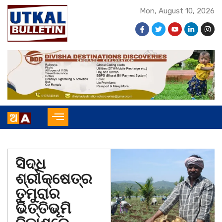
Mon, August 10, 2026
ସିଦ୍ଧି
ଶ୍ରୀକ୍ଷେତ୍ର
ତୁମୁରାର
ଭିତ୍ତିଭୂମି