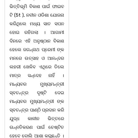
ଭିତ୍ତିଭୂମି ବିକାଶ ପାଇଁ ଫାଇବ
ଟି (5t ), ନବୀନ ଓଡିଶା ଯୋଜନା
କରିଥିଲେ ମଧ୍ୟ ସାତ ସପନ
ହୋଇ ରହିଗଲା । ଆଗାମୀ
ଦିନରେ ଏହି ଅନୁଷ୍ଠାନ ବିକାଶ
ହେଲେ ଜଗନ୍ନାଥ ପ୍ରେମୀ ଙ୍କ
ମନରେ ଉତ୍ସାହ ଓ ଆନନ୍ଦର
ଲହରୀ ଖେଳିବ ଏଥିରେ ତିଲେ
ମାତ୍ର ସନ୍ଦେହ ନାହିଁ ।
ମାନ୍ୟବର ମୁଖ୍ୟମନ୍ତ୍ରୀ
ସ୍ବତନ୍ତ୍ର ଦୃଷ୍ଟି ଦେଇ
ମାନ୍ୟବର ମୁଖ୍ୟମନ୍ତ୍ରୀ ଙ୍କ
ସ୍ବତନ୍ତ୍ର ପାଣ୍ଠି ପ୍ରଦାନ କରି
ଯୁଦ୍ଧ କାଳୀନ ଭିତ୍ତରେ
ଉନ୍ନତିକରଣ ପାଇଁ ଚେଷ୍ଟିତ
ହେବେ ବୋଲି ଆଶା କରୁଛନ୍ତି ।