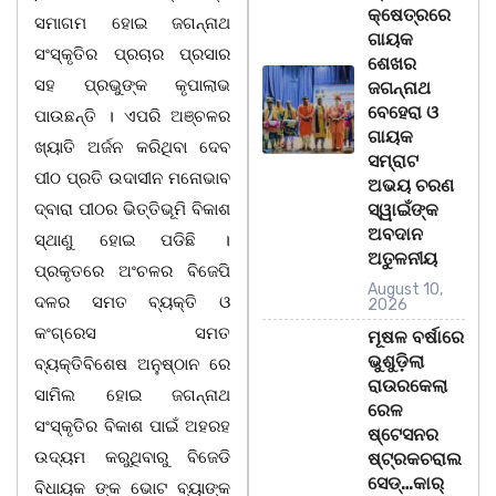
କ୍ଷେତ୍ରରେ
ସମାଗମ ହୋଇ ଜଗନ୍ନାଥ
ଗାୟକ
ସଂସ୍କୃତିର ପ୍ରଚାର ପ୍ରସାର
ଶେଖର
ସହ ପ୍ରଭୁଙ୍କ କୃପାଲାଭ
ଜଗନ୍ନାଥ
ବେହେରା ଓ
ପାଉଛନ୍ତି । ଏପରି ଅଞ୍ଚଳର
ଗାୟକ
ଖ୍ୟାତି ଅର୍ଜନ କରିଥିବା ଦେବ
ସମ୍ରାଟ
ପୀଠ ପ୍ରତି ଉଦାସୀନ ମନୋଭାବ
ଅଭୟ ଚରଣ
ଦ୍ବାରା ପୀଠର ଭିତ୍ତିଭୂମି ବିକାଶ
ସ୍ୱାଇଁଙ୍କ
ଅବଦାନ
ସ୍ଥାଣୁ ହୋଇ ପଡିଛି ।
ଅତୁଳନୀୟ
ପ୍ରକୃତରେ ଅଂଚଳର ବିଜେପି
August 10,
ଦଳର ସମତ ବ୍ୟକ୍ତି ଓ
2026
କଂଗ୍ରେସ ସମତ
ମୂଷଳ ବର୍ଷାରେ
ଭୁଶୁଡ଼ିଲା
ବ୍ୟକ୍ତିବିଶେଷ ଅନୁଷ୍ଠାନ ରେ
ରାଉରକେଲା
ସାମିଲ ହୋଇ ଜଗନ୍ନାଥ
ରେଳ
ସଂସ୍କୃତିର ବିକାଶ ପାଇଁ ଅହରହ
ଷ୍ଟେସନର
ଉଦ୍ୟମ କରୁଥିବାରୁ ବିଜେଡି
ଷ୍ଟ୍ରକଚରାଲ
ସେଡ୍…କାର୍‌
ବିଧାୟକ ଙ୍କ ଭୋଟ ବ୍ୟାଙ୍କ