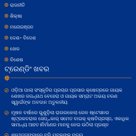
ରାଜନୀତି
ଶିକ୍ଷା
ମନୋରଞ୍ଜନ
ଦେଶ- ବିଦେଶ
ଖେଳ
ବିଶେଷ
ଟ୍ରେଣ୍ଡିଂ ଖବର
ଓଡ଼ିଆ ପାଲା ସଂସ୍କୃତିର ପ୍ରଚାର ପ୍ରସାର କ୍ଷେତ୍ରରେ ଗାୟକ
ଶେଖର ଜଗନ୍ନାଥ ବେହେରା ଓ ଗାୟକ ସମ୍ରାଟ ଅଭୟ ଚରଣ
ସ୍ୱାଇଁଙ୍କ ଅବଦାନ ଅତୁଳନୀୟ
ମୂଷଳ ବର୍ଷାରେ ଭୁଶୁଡ଼ିଲା ରାଉରକେଲା ରେଳ ଷ୍ଟେସନର
ଷ୍ଟ୍ରକଚରାଲ ସେଡ୍…କାର୍‌ ସମେତ ବାଇକ୍‌ କ୍ଷତିଗ୍ରସ୍ତ, ଏକାଧିକ
ସାମାନ୍ୟ ଆହତ।ନିର୍ମାଣର ମାନକୁ ନେଇ ଉଠିଲା ପ୍ରଶ୍ନ
ଶ୍ୱେତଗଙ୍ଗାରେ ବୁଡି ଯୁବକଙ୍କ ମୃତ୍ୟୁ