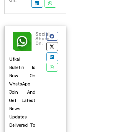
On:
Social
Share
On:
Utkal
Bulletin Is
Now On
WhatsApp
Join And
Get Latest
News
Updates
Delivered To