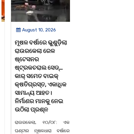
August 10, 2026
August 10, 2026
ମୂଷଳ ବର୍ଷାରେ ଭୁଶୁଡ଼ିଲା
ଶ୍ୱେତଗଙ୍ଗାରେ ବୁଡି
ରାଉରକେଲା ରେଳ
ଯୁବକଙ୍କ ମୃତ୍ୟୁ
ଷ୍ଟେସନର
ପୁରୀ ତା 10/08/26 ପୁରୀ
ଷ୍ଟ୍ରକଚରାଲ ସେଡ୍…
ଶ୍ୱେତଗଙ୍ଗା ପୁଷ୍କରିଣୀରେ
କାର୍‌ ସମେତ ବାଇକ୍‌
ଗାଧୋଇବା ସମୟରେ ଗୋଡ଼
କ୍ଷତିଗ୍ରସ୍ତ, ଏକାଧିକ
ଖସିଯିବାରୁ ବାଲିଅନ୍ତା ବ୍ଲକ
ସାମାନ୍ୟ ଆହତ।
ସତ୍ୟଭାମାପୁର ଗ୍ରାମ ପଂଚାୟତ
ନିର୍ମାଣର ମାନକୁ ନେଇ
ଅନ୍ତର୍ଗତ ଗୋତଳ ଗ୍ରାମର 18
ଉଠିଲା ପ୍ରଶ୍ନ
ବର୍ଷର ସମ୍ବିତ ପ୍ରଧାନଙ୍କ
ରାଉରକେଲା, ୧୦/୦୮: ଏକ
ମୃତ୍ୟୁ ହୋଇଛି l ଅଗ୍ନିଶମ
ଘଣ୍ଟାର ମୂଷଳଧାରା ବର୍ଷାରେ
ବିଭାଗ ତାଙ୍କୁ ଉଦ୍ଧାର କରି