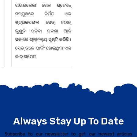
ରାଉରକେଲା ରେଳ ଷ୍ଟେସନ୍
ସମ୍ମୁଖରେ ନିର୍ମିତ ଏକ
ଷ୍ଟ୍ରକଚରାଲ ସେଡ୍ ହଠାତ୍
ଭୁଶୁଡ଼ି ପଡ଼ିବା ଘଟଣା ଆଜି
ସକାଳେ ଚାଞ୍ଚଲ୍ୟ ସୃଷ୍ଟି କରିଛି।
ସେଡ୍ ତଳେ ପାର୍କିଂ ହୋଇଥିବା ଏକ
କାର୍‌ ସମେତ
Always Stay Up To Date
Subscribe to our newsletter to get our newest articles