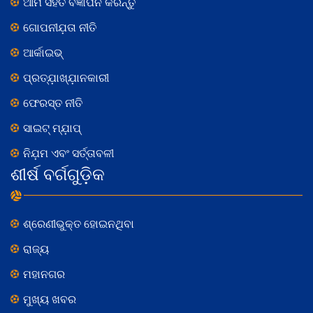
ଆମ ସହିତ ବିଜ୍ଞାପନ କରନ୍ତୁ
ଗୋପନୀଯ଼ତା ନୀତି
ଆର୍କାଇଭ୍
ପ୍ରତ୍ଯ଼ାଖ୍ଯ଼ାନକାରୀ
ଫେରସ୍ତ ନୀତି
ସାଇଟ୍ ମ୍ଯ଼ାପ୍
ନିଯ଼ମ ଏବଂ ସର୍ତ୍ତାବଳୀ
ଶୀର୍ଷ ବର୍ଗଗୁଡ଼ିକ
ଶ୍ରେଣୀଭୁକ୍ତ ହୋଇନଥିବା
ରାଜ୍ୟ
ମହାନଗର
ମୁଖ୍ୟ ଖବର