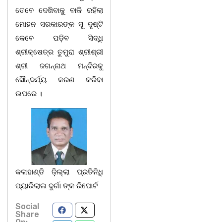
ତେବେ ଦେଖିବାକୁ ବାକି ରହିଲା
ମୋହନ ସରକାରଙ୍କ ସୂ ଦୃଷ୍ଟି
କେବେ ପଡ଼ିବ ସିଦ୍ଧି
ଶ୍ରୀକ୍ଷେତ୍ର ତୁମୁରା ଶ୍ରୀଶ୍ରୀ
ଶ୍ରୀ ଜଗନ୍ନାଥ ମନ୍ଦିରକୁ
ସୌନ୍ଦର୍ଯ୍ୟ କରଣ କରିବା
ଉପରେ ।
କଳାହାଣ୍ଡି ଜ଼ିଲ୍ଲା ପ୍ରତିନିଧି
ପ୍ୟାରିଲାଲ ଦୁର୍ଗା ଙ୍କ ରିପୋର୍ଟ
Social
Share