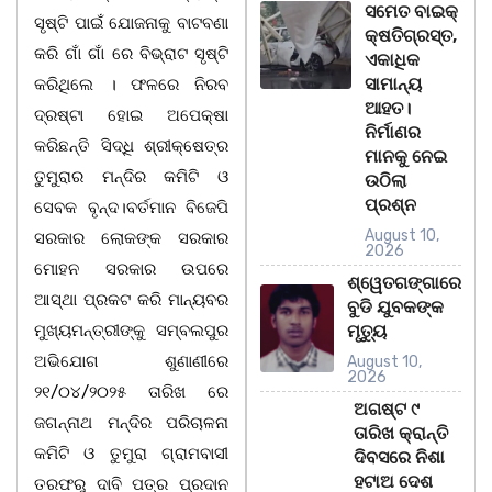
ସମେତ ବାଇକ୍‌
ସୃଷ୍ଟି ପାଇଁ ଯୋଜନାକୁ ବାଟବଣା
କ୍ଷତିଗ୍ରସ୍ତ,
କରି ଗାଁ ଗାଁ ରେ ବିଭ୍ରାଟ ସୃଷ୍ଟି
ଏକାଧିକ
ସାମାନ୍ୟ
କରିଥିଲେ । ଫଳରେ ନିରବ
ଆହତ।
ଦ୍ରଷ୍ଟା ହୋଇ ଅପେକ୍ଷା
ନିର୍ମାଣର
କରିଛନ୍ତି ସିଦ୍ଧି ଶ୍ରୀକ୍ଷେତ୍ର
ମାନକୁ ନେଇ
ତୁମୁରାର ମନ୍ଦିର କମିଟି ଓ
ଉଠିଲା
ପ୍ରଶ୍ନ
ସେବକ ବୃନ୍ଦ।ବର୍ତମାନ ବିଜେପି
August 10,
ସରକାର ଲୋକଙ୍କ ସରକାର
2026
ମୋହନ ସରକାର ଉପରେ
ଶ୍ୱେତଗଙ୍ଗାରେ
ଆସ୍ଥା ପ୍ରକଟ କରି ମାନ୍ୟବର
ବୁଡି ଯୁବକଙ୍କ
ମୁଖ୍ୟମନ୍ତ୍ରୀଙ୍କୁ ସମ୍ବଲପୁର
ମୃତ୍ୟୁ
ଅଭିଯୋଗ ଶୁଣାଣୀରେ
August 10,
2026
୨୧/୦୪/୨୦୨୫ ତାରିଖ ରେ
ଅଗଷ୍ଟ ୯
ଜଗନ୍ନାଥ ମନ୍ଦିର ପରିଚାଳନା
ତାରିଖ କ୍ରାନ୍ତି
କମିଟି ଓ ତୁମୁରା ଗ୍ରାମବାସୀ
ଦିବସରେ ନିଶା
ହଟାଅ ଦେଶ
ତରଫରୁ ଦାବି ପତ୍ର ପ୍ରଦାନ