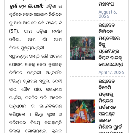
ମହାସଂଘ
ଦୁର୍ଗା ଙ୍କ ରିପୋର୍ଟ):
ଓଡ଼ିଶା ର
August 6,
ପୂର୍ବତନ ନବୀନ ସରକାର ନିର୍ବାଚନ
2026
କୁ ଆଖି ଆଗରେ ରଖି ଫାଇବ ଟି
ଜୟଦେବ
(5T), ଆମ ଓଡ଼ିଶା ନବୀନ
ନିର୍ବାଚନ
ମଣ୍ଡଳୀରେ
ଓଡିଶା, ଆମ ଗାଁ ଆମ
ବିଜୁ
ବିକାଶ,ମୁଖ୍ୟମନ୍ତ୍ରୀ
ପ୍ରେମିଙ୍କ
ସ୍ୱତନ୍ତ୍ର ପାଣ୍ଠି ଭଳି ଅନେକ
ବିରାଟ ବାଇକ୍
ଶୋଭାଯାତ୍ରା
ଯୋଜନା ହାତକୁ ନେଇ ଜୁନାଗଡ଼
ନିର୍ବାଚନ ମଣ୍ଡଳୀ ଅନ୍ତର୍ଗତ
April 17, 2026
ବିଭିନ୍ନ ଗ୍ରାମର ସ୍କୁଲ, ଦେବୀ
ଜୟଦେବ
ବିଜେପି
ପୀଠ, ଶୈବ ପୀଠ, ଜଗନ୍ନାଥ
ପକ୍ଷରୁ
ମନ୍ଦିର, ମସଜିଦ ପରି ଅନେକ
ମିଶ୍ରଣ
ଅନୁଷ୍ଠାନ ର ଉନ୍ନତିକରଣ
ପର୍ବନାଏବ
ସରପଞ୍ଚ
କରିଥିଲେ । କିନ୍ତୁ ଦୁଃଖ ଓ
ସମେତ
ପରିତାପର ବିଷୟ କଳାହାଣ୍ଡି
ମିଶିଲେ ୱାର୍ଡ
ଜିଲ୍ଲା ଗୋଲାମୁଣ୍ଡା ବ୍ଲକ