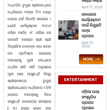
ସଭ୍ୟ/ସଭ୍ୟା
ଅନ୍ତର୍ଗତ ତୁମୁରା ଶ୍ରୀଜଗନ୍ନାଥ
April 17, 2026
ମନ୍ଦିରରେ ଟଙ୍କା ଟିଏ ମଧ୍ଯ
ଜନଗଣନା
ଦେଲେ ନାହଁ ବିଜେଡି ସରକାର ।
କାର୍ଯ୍ୟକ୍ରମ
ପାଇଁ ନିଯୁକ୍ତି
ଯେଉଁ ଧର୍ମାନୁଷ୍ଠାନ ୨୦୦୬
ପତ୍ର
ମସିହା ମାର୍ଚ୍ଚ ୧୮ ତାରିଖ ରେ
ପ୍ରଦାନ
ଗଜପତି ମହାରାଜ ଶ୍ରୀ ଶ୍ରୀ
April 12,
ଦିବ୍ୟସିଂହ ଦେବଙ୍କ କର କମଳ
2026
ରେ ପ୍ରତିଷ୍ଠା କରାଯାଇ
MORE
ମହାପ୍ରଭୁ ପୁରୀ ଜଗନ୍ନାଥ
ମନ୍ଦିର ରୀତି ନୀତି ଅନୁସାରେ
ପୂଜା ପାଇ ଆସୁଛନ୍ତି ସିଦ୍ଧି
ENTERTAINMENT
ଶ୍ରୀକ୍ଷେତ୍ର ତୁମୁରା
ଶ୍ରୀଜଗନ୍ନାଥ ମନ୍ଦିରରେ I ତିନି
ଓଡ଼ିଆ ପାଲା
ରଥରେ ମହାପ୍ରଭୁ ବିଜେ
ସଂସ୍କୃତିର
କରୁଛନ୍ତି ରଥଯାତ୍ରା ସମୟରେ
ପ୍ରଚାର
ପ୍ରସାର
| ୨୦ ହଜାର ଭକ୍ତ ଙ୍କ